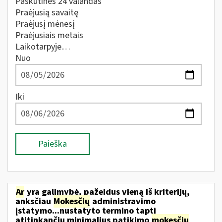
Paskutines 24 valandas
Praėjusią savaitę
Praėjusį mėnesį
Praėjusiais metais
Laikotarpyje…
Nuo
Iki
Paieška
Ar
yra galimybė, pažeidus vieną iš kriterijų,
anksčiau
Mokesčių
administravimo
įstatymo...nustatyto termino tapti
atitinkančiu minimalius patikimo
mokesčių