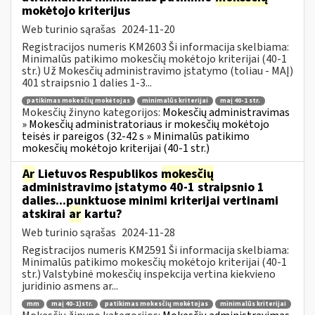
mokėtojo kriterijus
Web turinio sąrašas
2024-11-20
Registracijos numeris KM2603 Ši informacija skelbiama:
Minimalūs patikimo mokesčių mokėtojo kriterijai (40-1
str.) Už Mokesčių administravimo įstatymo (toliau - MAĮ)
401 straipsnio 1 dalies 1-3...
patikimas mokesčių mokėtojas
minimalūs kriterijai
maį 40-1 str.
Mokesčių žinyno kategorijos:
Mokesčių administravimas
» Mokesčių administratoriaus ir mokesčių mokėtojo
teisės ir pareigos (32-42 s » Minimalūs patikimo
mokesčių mokėtojo kriterijai (40-1 str.)
Ar
Lietuvos Respublikos
mokesčių
administravimo įstatymo 40-1 straipsnio 1
dalies...punktuose minimi kriterijai vertinami
atskirai
ar
kartu?
Web turinio sąrašas
2024-11-28
Registracijos numeris KM2591 Ši informacija skelbiama:
Minimalūs patikimo mokesčių mokėtojo kriterijai (40-1
str.) Valstybinė mokesčių inspekcija vertina kiekvieno
juridinio asmens ar...
mm
maį 40-1)str.
patikimas mokesčių mokėtojas
minimalūs kriterijai