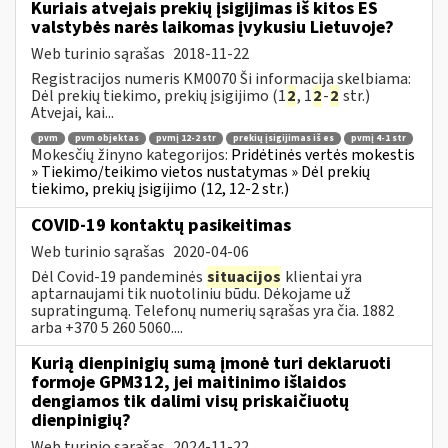
Kuriais atvejais prekių įsigijimas iš kitos ES
valstybės narės laikomas įvykusiu Lietuvoje?
Web turinio sąrašas
2018-11-22
Registracijos numeris KM0070 Ši informacija skelbiama:
Dėl prekių tiekimo, prekių įsigijimo (1
2
, 1
2
-
2
str.)
Atvejai, kai...
pvm
pvm objektas
pvmį 12-2 str
prekių įsigijimas iš es
pvmį 4-1 str
Mokesčių žinyno kategorijos:
Pridėtinės vertės mokestis
» Tiekimo/teikimo vietos nustatymas » Dėl prekių
tiekimo, prekių įsigijimo (12, 12-2 str.)
COVID-19 kontaktų pasikeitimas
Web turinio sąrašas
2020-04-06
Dėl Covid-19 pandeminės
situacijos
klientai yra
aptarnaujami tik nuotoliniu būdu. Dėkojame už
supratingumą. Telefonų numerių sąrašas yra čia. 1882
arba +370 5 260 5060....
Kurią dienpinigių sumą įmonė turi deklaruoti
formoje GPM312, jei maitinimo išlaidos
dengiamos tik dalimi visų priskaičiuotų
dienpinigių?
Web turinio sąrašas
2024-11-22