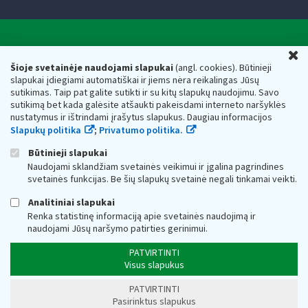
Valstybinė mokesčių inspekcija prie Lietuvos
U
Respublikos finansų ministerijos
Šioje svetainėje naudojami slapukai
(angl. cookies). Būtinieji
slapukai įdiegiami automatiškai ir jiems nėra reikalingas Jūsų
Biudžetinė įstaiga. Juridinio asmens kodas — 188659752,
sutikimas. Taip pat galite sutikti ir su kitų slapukų naudojimu. Savo
adresas: Vasario 16-osios g. 14, 01107 Vilnius, Lietuva, el.paštas:
sutikimą bet kada galėsite atšaukti pakeisdami interneto naršyklės
vmi@vmi.lt
, E. pristatymo dėžutės adresas 188659752
nustatymus ir ištrindami įrašytus slapukus. Daugiau informacijos
Duomenys apie Valstybinę mokesčių inspekciją prie Lietuvos
Slapukų politika
;
Privatumo politika.
Respublikos finansų ministerijos kaupiami ir saugomi Juridinių
asmenų registre
Būtinieji slapukai
Naudojami sklandžiam svetainės veikimui ir įgalina pagrindines
svetainės funkcijas. Be šių slapukų svetainė negali tinkamai veikti.
Analitiniai slapukai
Renka statistinę informaciją apie svetainės naudojimą ir
naudojami Jūsų naršymo patirties gerinimui.
PATVIRTINTI
Visus slapukus
PATVIRTINTI
Pasirinktus slapukus