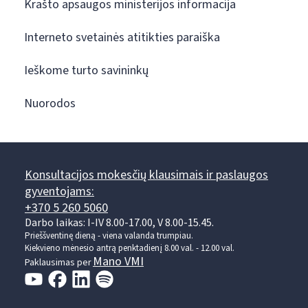
Krašto apsaugos ministerijos informacija
Interneto svetainės atitikties paraiška
Ieškome turto savininkų
Nuorodos
Konsultacijos mokesčių klausimais ir paslaugos
gyventojams:
+370 5 260 5060
Darbo laikas: I-IV 8.00-17.00, V 8.00-15.45.
Prieššventinę dieną - viena valanda trumpiau.
Kiekvieno mėnesio antrą penktadienį 8.00 val. - 12.00 val.
Mano VMI
Paklausimas per