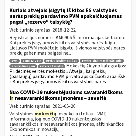
Kuriais atvejais įsigytų iš kitos ES valstybės
narės prekių pardavimo PVM apskaičiuojamas
pagal „rezervo“ taisyklę?
Web turinio sąrašas
2018-12-22
Registracijos numeris KM0906 Ši informacija skelbiama:
Kai prekės įsigyjamos iš kitos valstybės narės Jeigu
Lietuvos PVM mokėtojo įsigytų iš vienos valstybės narės
prekių gabenimas baigėsi ne...
pvm
pvmį 12-2 str
prekių įsigijimas iš es
prekių įsigijimas iš užsienio
Mokesčių žinyno kategorijos:
atvirkštinis pvm
rezervo taisyklė
Pridėtinės vertės mokestis » Atvejai, kai prekių
(paslaugų) pardavimo PVM privalo apskaičiuoti arba išsk
» Kai prekės įsigyjamos iš kitos valstybės narės
Nuo COVID-19 nukentėjusioms savarankiškoms
ir
nesavarankiškoms įmonėms – savaitė
Web turinio sąrašas
2021-05-26
Valstybinės
mokesčių
inspekcija (toliau – VMI)
informuoja, jog nuo COVID-19 nukentėjusios
savarankiškos ir nesavarankiškos įmonės, atitinkančios
Ekonomikos ir inovacijų...