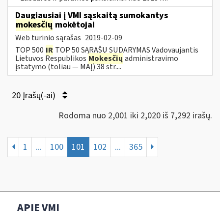
Daugiausiai į VMI sąskaitą sumokantys
mokesčių
mokėtojai
Web turinio sąrašas
2019-02-09
TOP 500
IR
TOP 50 SĄRAŠŲ SUDARYMAS Vadovaujantis
Lietuvos Respublikos
Mokesčių
administravimo
įstatymo (toliau — MAĮ) 38 str....
20 Įrašų(-ai)
Rodoma nuo 2,001 iki 2,020 iš 7,292 irašų.
1
...
100
101
102
...
365
APIE VMI