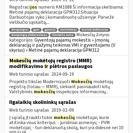
Registraci
jos
numeris KM1088 Ši informacija skelbiama:
Metinė pajamų deklaracija GPM312 Situacija
Darbuotojas vyko į komandiruotę užsienyje. Parvežė
viešbučio sąskaitą,...
dienpinigiai
gpm
gpm312
maitinimas
metinė deklaracija
Mokesčių žinyno
dienpinigių deklaravimas
išmokėta suma
kategorijos:
Gyventojų pajamų mokestis » Įmonių
deklaracijų ir pažymų teikimas VMI ir gyventojams (V
skyrius) » Metinė pajamų deklaracija GPM312
Mokesčių
mokėtojų registro (MMR)
modifikavimo
ir
plėtros paslaugos
Web turinio sąrašas
2024-09-19
Projekto tikslas Modernizuoti
Mokesčių
mokėtojų
registrą (toliau — MMR), siekiant pasinaudoti kitų
Valstybinės
mokesčių
inspekcijos informacinių...
Ilgalaikių skolininkų sąrašas
Web turinio sąrašas
2019-02-09
Į sąrašą įtraukti tokie
mokesčių
mokėtojai, kurie
atitinka visus kriterijus: - juridiniai asmenys; - PVM
mokėtojai; - turi deklaruotą skolą, kuri yra didesnė nei 10
000 EUR...