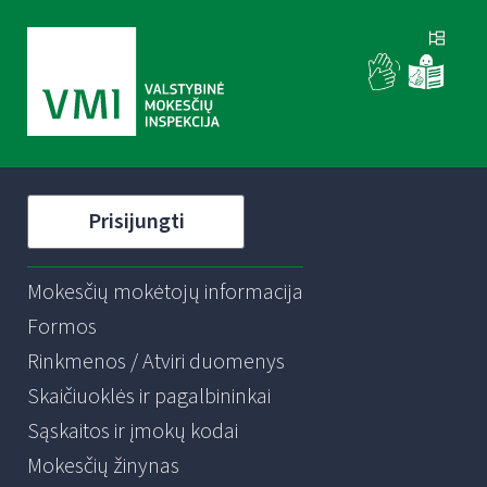
Prisijungti
Mokesčių mokėtojų informacija
Formos
Rinkmenos / Atviri duomenys
Skaičiuoklės ir pagalbininkai
Sąskaitos ir įmokų kodai
Mokesčių žinynas