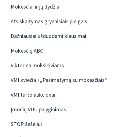
Mokesčiai ir jų dydžiai
Atsiskaitymas grynaisiais pinigais
Dažniausiai užduodami klausimai
Mokesčių ABC
Viktorina moksleiviams
VMI kviečia į „Pasimatymą su mokesčiais“
VMI turto aukcionai
Įmonių VDU palyginimas
STOP šešėliui