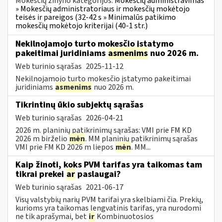
Mokesčių žinyno kategorijos:
Mokesčių administravimas
» Mokesčių administratoriaus ir mokesčių mokėtojo
teisės ir pareigos (32-42 s » Minimalūs patikimo
mokesčių mokėtojo kriterijai (40-1 str.)
Nekilnojamojo turto mokesčio įstatymo
pakeitimai juridiniams
asmenims
nuo 2026 m.
Web turinio sąrašas
2025-11-12
Nekilnojamojo turto mokesčio įstatymo pakeitimai
juridiniams
asmenims
nuo 2026 m.
Tikrintinų ūkio subjektų sąrašas
Web turinio sąrašas
2026-04-21
2026 m. planinių patikrinimų sąrašas: VMI prie FM KD
2026 m birželio
mėn
. MM planinių patikrinimų sąrašas
VMI prie FM KD 2026 m liepos
mėn
. MM...
Kaip žinoti, koks PVM tarifas yra taikomas tam
tikrai prekei
ar
paslaugai?
Web turinio sąrašas
2021-06-17
Visų valstybių narių PVM tarifai yra skelbiami čia. Prekių,
kurioms yra taikomas lengvatinis tarifas, yra nurodomi
ne tik aprašymai, bet
ir
Kombinuotosios