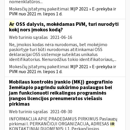
nomenklatūros...
Mokesčių įstatymų pakeitimai:
MĮP 2021 » E-prekyba ir
PVM nuo 2021 m. liepos 1 d.
Ar
OSS dalyvis, mokėdamas PVM, turi nurodyti
kokį nors įmokos kodą?
Web turinio sąrašas
2021-06-16
Ne, įmokos kodas nėra nurodomas, bet mokėjimo
paskirtyje turi būti nurodomas atitinkamai OSS
deklaracijai OSS sistemoje suteiktas unikalus
identifikatorius. Nenurodžius tokio identifikatoriaus,...
Mokesčių įstatymų pakeitimai:
MĮP 2021 » E-prekyba ir
PVM nuo 2021 m. liepos 1 d.
Mobilaus kontrolės įrankio (MKĮ) geografinio
žemėlapio pagrindu sukūrimo paslaugos bei
jam funkcionuoti reikalingos programinės
įrangos licencijos prenumeratos viešasis
pirkimas
Web turinio sąrašas
2021-08-30
INFORMACIJA APIE PRADEDAMUS PIRKIMUS Paslaugų
pirkimai I. PERKANČIOJI ORGANIZACIJA, ADRESAS
IR
KONTAKTINIAI DUOMENYS: I.1. Perkančiosios