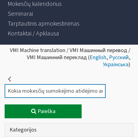
Mokesčių kalendorius
Seminarai
Tarptautinis apmokestinimas
Kontaktai / Apklausa
VMI Machine translation / VMI Машинный перевод /
VMI Машинний переклад (
English
,
Русский
,
Українська
)
Paieška
Kategorijos