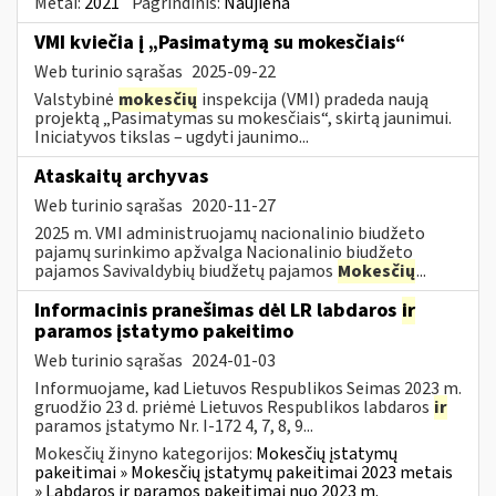
Metai:
2021
Pagrindinis:
Naujiena
VMI kviečia į „Pasimatymą su mokesčiais“
Web turinio sąrašas
2025-09-22
Valstybinė
mokesčių
inspekcija (VMI) pradeda naują
projektą „Pasimatymas su mokesčiais“, skirtą jaunimui.
Iniciatyvos tikslas – ugdyti jaunimo...
Ataskaitų archyvas
Web turinio sąrašas
2020-11-27
2025 m. VMI administruojamų nacionalinio biudžeto
pajamų surinkimo apžvalga Nacionalinio biudžeto
pajamos Savivaldybių biudžetų pajamos
Mokesčių
...
Informacinis pranešimas dėl LR labdaros
ir
paramos įstatymo pakeitimo
Web turinio sąrašas
2024-01-03
Informuojame, kad Lietuvos Respublikos Seimas 2023 m.
gruodžio 23 d. priėmė Lietuvos Respublikos labdaros
ir
paramos įstatymo Nr. I-172 4, 7, 8, 9...
Mokesčių žinyno kategorijos:
Mokesčių įstatymų
pakeitimai » Mokesčių įstatymų pakeitimai 2023 metais
» Labdaros ir paramos pakeitimai nuo 2023 m.