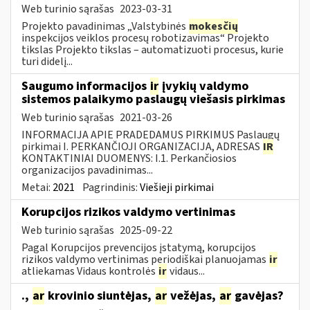
Web turinio sąrašas
2023-03-31
Projekto pavadinimas „Valstybinės
mokesčių
inspekcijos veiklos procesų robotizavimas“ Projekto
tikslas Projekto tikslas – automatizuoti procesus, kurie
turi didelį...
Saugumo informacijos
ir
įvykių valdymo
sistemos palaikymo paslaugų viešasis pirkimas
Web turinio sąrašas
2021-03-26
INFORMACIJA APIE PRADEDAMUS PIRKIMUS Paslaugų
pirkimai I. PERKANČIOJI ORGANIZACIJA, ADRESAS
IR
KONTAKTINIAI DUOMENYS: I.1. Perkančiosios
organizacijos pavadinimas...
Metai:
2021
Pagrindinis:
Viešieji pirkimai
Korupcijos rizikos valdymo vertinimas
Web turinio sąrašas
2025-09-22
Pagal Korupcijos prevencijos įstatymą, korupcijos
rizikos valdymo vertinimas periodiškai planuojamas
ir
atliekamas Vidaus kontrolės
ir
vidaus...
.,
ar
krovinio siuntėjas,
ar
vežėjas,
ar
gavėjas?