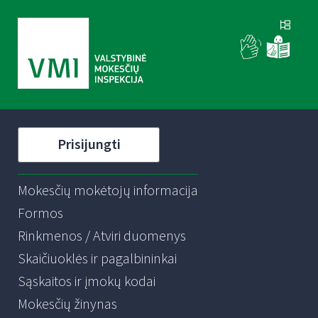
Prisijungti
Mokesčių mokėtojų informacija
Formos
Rinkmenos / Atviri duomenys
Skaičiuoklės ir pagalbininkai
Sąskaitos ir įmokų kodai
Mokesčių žinynas