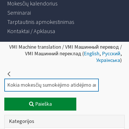
Mokesčių kalendorius
Seminarai
Tarptautinis apmokestinimas
Kontaktai / Apklausa
VMI Machine translation / VMI Машинный перевод /
VMI Машинний переклад (
English
,
Русский
,
Українська
)
Paieška
Kategorijos