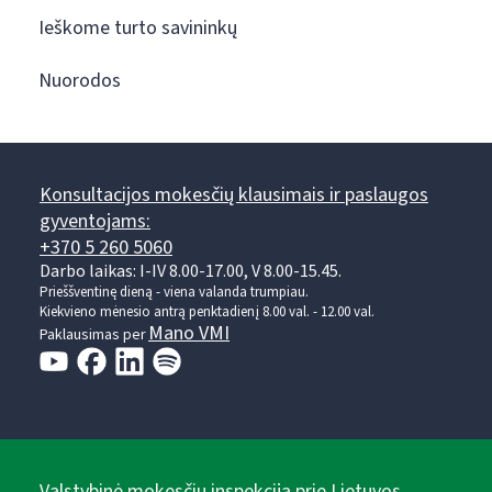
Ieškome turto savininkų
Nuorodos
Konsultacijos mokesčių klausimais ir paslaugos
gyventojams:
+370 5 260 5060
Darbo laikas: I-IV 8.00-17.00, V 8.00-15.45.
Prieššventinę dieną - viena valanda trumpiau.
Kiekvieno mėnesio antrą penktadienį 8.00 val. - 12.00 val.
Mano VMI
Paklausimas per
Valstybinė mokesčių inspekcija prie Lietuvos