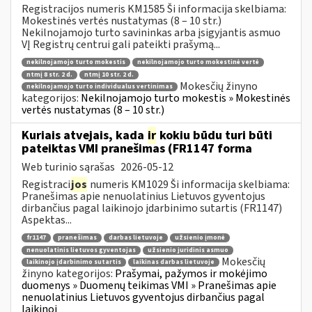
Registracijos numeris KM1585 Ši informacija skelbiama:
Mokestinės vertės nustatymas (8 – 10 str.)
Nekilnojamojo turto savininkas arba įsigyjantis asmuo
VĮ Registrų centrui gali pateikti prašymą...
nekilnojamojo turto mokestis
nekilnojamojo turto mokestinė vertė
ntmį 8 str. 2 d.
ntmį 10 str. 2 d.
Mokesčių žinyno
nekilnojamojo turto individualus vertinimas
kategorijos:
Nekilnojamojo turto mokestis » Mokestinės
vertės nustatymas (8 – 10 str.)
Kuriais atvejais, kada
ir
kokiu būdu turi būti
pateiktas VMI pranešimas (FR1147 forma
Web turinio sąrašas
2026-05-12
Registraci
jos
numeris KM1029 Ši informacija skelbiama:
Pranešimas apie nenuolatinius Lietuvos gyventojus
dirbančius pagal laikinojo įdarbinimo sutartis (FR1147)
Aspektas...
fr1147
pranešimas
darbas lietuvoje
užsienio įmonė
nenuolatinis lietuvos gyventojas
užsienio juridinis asmuo
Mokesčių
laikinojo įdarbinimo sutartis
laikinas darbas lietuvoje
žinyno kategorijos:
Prašymai, pažymos ir mokėjimo
duomenys » Duomenų teikimas VMI » Pranešimas apie
nenuolatinius Lietuvos gyventojus dirbančius pagal
laikinoj