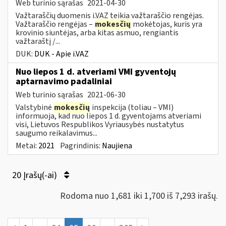
Web turinio sąrašas
2021-04-30
Važtaraščių duomenis i.VAZ teikia važtaraščio rengėjas.
Važtaraščio rengėjas –
mokesčių
mokėtojas, kuris yra
krovinio siuntėjas, arba kitas asmuo, rengiantis
važtaraštį /...
DUK:
DUK - Apie i.VAZ
Nuo liepos 1 d. atveriami VMI gyventojų
aptarnavimo padaliniai
Web turinio sąrašas
2021-06-30
Valstybinė
mokesčių
inspekcija (toliau – VMI)
informuoja, kad nuo liepos 1 d. gyventojams atveriami
visi, Lietuvos Respublikos Vyriausybės nustatytus
saugumo reikalavimus...
Metai:
2021
Pagrindinis:
Naujiena
20 Įrašų(-ai)
Rodoma nuo 1,681 iki 1,700 iš 7,293 irašų.