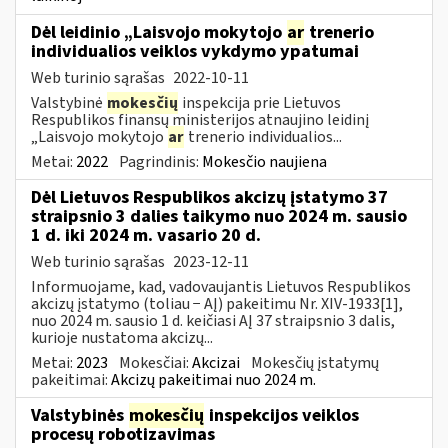
Dėl leidinio „Laisvojo mokytojo
ar
trenerio
individualios veiklos vykdymo ypatumai
Web turinio sąrašas
2022-10-11
Valstybinė
mokesčių
inspekcija prie Lietuvos
Respublikos finansų ministerijos atnaujino leidinį
„Laisvojo mokytojo
ar
trenerio individualios...
Metai:
2022
Pagrindinis:
Mokesčio naujiena
Dėl Lietuvos Respublikos akcizų įstatymo 37
straipsnio 3 dalies taikymo nuo 2024 m. sausio
1 d. iki 2024 m. vasario 20 d.
Web turinio sąrašas
2023-12-11
Informuojame, kad, vadovaujantis Lietuvos Respublikos
akcizų įstatymo (toliau − AĮ) pakeitimu Nr. XIV-1933[1],
nuo 2024 m. sausio 1 d. keičiasi AĮ 37 straipsnio 3 dalis,
kurioje nustatoma akcizų...
Metai:
2023
Mokesčiai:
Akcizai
Mokesčių įstatymų
pakeitimai:
Akcizų pakeitimai nuo 2024 m.
Valstybinės
mokesčių
inspekcijos veiklos
procesų robotizavimas