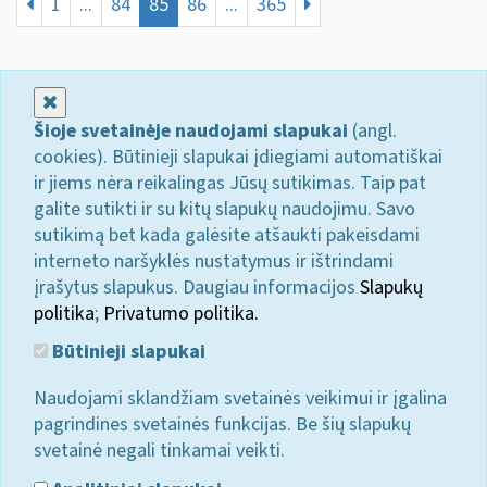
1
...
84
85
86
...
365
Uždaryti
Šioje svetainėje naudojami slapukai
(angl.
cookies). Būtinieji slapukai įdiegiami automatiškai
ir jiems nėra reikalingas Jūsų sutikimas. Taip pat
galite sutikti ir su kitų slapukų naudojimu. Savo
sutikimą bet kada galėsite atšaukti pakeisdami
interneto naršyklės nustatymus ir ištrindami
įrašytus slapukus. Daugiau informacijos
Slapukų
politika
;
Privatumo politika.
Būtinieji slapukai
Naudojami sklandžiam svetainės veikimui ir įgalina
pagrindines svetainės funkcijas. Be šių slapukų
svetainė negali tinkamai veikti.