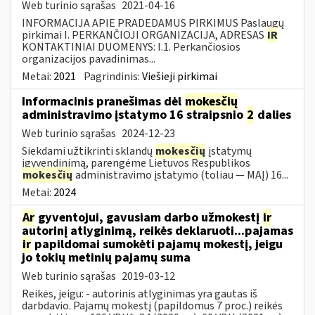
Web turinio sąrašas
2021-04-16
INFORMACIJA APIE PRADEDAMUS PIRKIMUS Paslaugų
pirkimai I. PERKANČIOJI ORGANIZACIJA, ADRESAS
IR
KONTAKTINIAI DUOMENYS: I.1. Perkančiosios
organizacijos pavadinimas...
Metai:
2021
Pagrindinis:
Viešieji pirkimai
Informacinis pranešimas dėl
mokesčių
administravimo įstatymo 16 straipsnio
2
dalies
Web turinio sąrašas
2024-12-23
Siekdami užtikrinti sklandų
mokesčių
įstatymų
įgyvendinimą, parengėme Lietuvos Respublikos
mokesčių
administravimo įstatymo (toliau — MAĮ) 16...
Metai:
2024
Ar
gyventojui, gavusiam darbo užmokestį
ir
autorinį atlyginimą, reikės deklaruoti...pajamas
ir
papildomai sumokėti pajamų mokestį, jeigu
jo tokių metinių pajamų suma
Web turinio sąrašas
2019-03-12
Reikės, jeigu: - autorinis atlyginimas yra gautas iš
darbdavio. Pajamų mokestį (papildomus 7 proc.) reikės