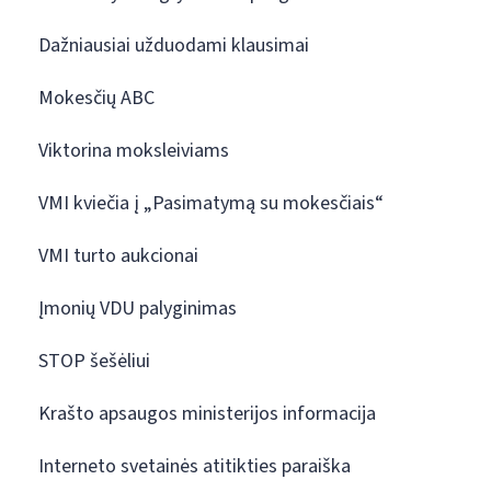
Dažniausiai užduodami klausimai
Mokesčių ABC
Viktorina moksleiviams
VMI kviečia į „Pasimatymą su mokesčiais“
VMI turto aukcionai
Įmonių VDU palyginimas
STOP šešėliui
Krašto apsaugos ministerijos informacija
Interneto svetainės atitikties paraiška