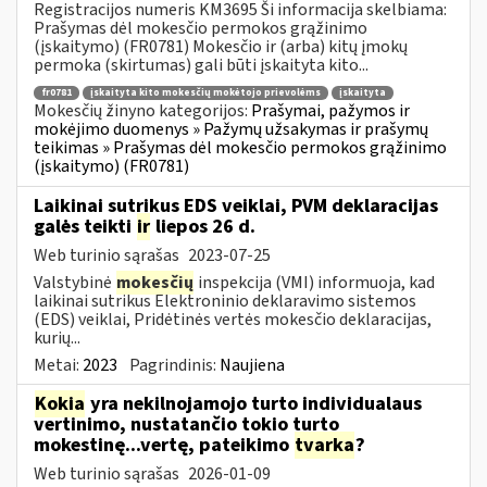
Registracijos numeris KM3695 Ši informacija skelbiama:
Prašymas dėl mokesčio permokos grąžinimo
(įskaitymo) (FR0781) Mokesčio ir (arba) kitų įmokų
permoka (skirtumas) gali būti įskaityta kito...
fr0781
įskaityta kito mokesčių mokėtojo prievolėms
įskaityta
Mokesčių žinyno kategorijos:
Prašymai, pažymos ir
mokėjimo duomenys » Pažymų užsakymas ir prašymų
teikimas » Prašymas dėl mokesčio permokos grąžinimo
(įskaitymo) (FR0781)
Laikinai sutrikus EDS veiklai, PVM deklaracijas
galės teikti
ir
liepos 26 d.
Web turinio sąrašas
2023-07-25
Valstybinė
mokesčių
inspekcija (VMI) informuoja, kad
laikinai sutrikus Elektroninio deklaravimo sistemos
(EDS) veiklai, Pridėtinės vertės mokesčio deklaracijas,
kurių...
Metai:
2023
Pagrindinis:
Naujiena
Kokia
yra nekilnojamojo turto individualaus
vertinimo, nustatančio tokio turto
mokestinę...vertę, pateikimo
tvarka
?
Web turinio sąrašas
2026-01-09