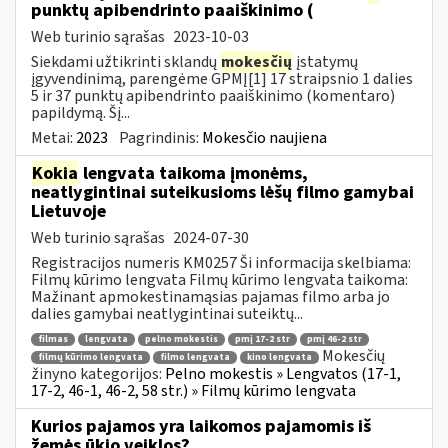
punktų apibendrinto paaiškinimo (
Web turinio sąrašas
2023-10-03
Siekdami užtikrinti sklandų
mokesčių
įstatymų
įgyvendinimą, parengėme GPMĮ[1] 17 straipsnio 1 dalies
5 ir 37 punktų apibendrinto paaiškinimo (komentaro)
papildymą. Šį...
Metai:
2023
Pagrindinis:
Mokesčio naujiena
Kokia
lengvata taikoma įmonėms,
neatlygintinai suteikusioms lėšų filmo gamybai
Lietuvoje
Web turinio sąrašas
2024-07-30
Registracijos numeris KM0257 Ši informacija skelbiama:
Filmų kūrimo lengvata Filmų kūrimo lengvata taikoma:
Mažinant apmokestinamąsias pajamas filmo arba jo
dalies gamybai neatlygintinai suteiktų...
filmas
lengvata
pelno mokestis
pmį 17-2 str
pmį 46-2 str
Mokesčių
filmų kūrimo lengvata
filmo lengvata
kino lengvata
žinyno kategorijos:
Pelno mokestis » Lengvatos (17-1,
17-2, 46-1, 46-2, 58 str.) » Filmų kūrimo lengvata
Kurios pajamos yra laikomos pajamomis iš
žemės ūkio veiklos?