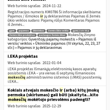
Web turinio sąrašas
2024-11-22
Registracijos numeris KM0786 Ši informacija skelbiama:
Pajamos / išmokos
ir
jų deklaravimas Pajamas iš žemės
ūkio veiklos sudaro: Pajamų rūšys Komentaras Pajamos
iš žemės...
gpm
pajamos
ūkininkas
žemės ūkio veikla
gpmį 2 str 33 p
Mokesčių žinyno
žemės ūkio produktas
paslaugos žemės ūkiui
kategorijos:
Gyventojų pajamų mokestis » Pajamos iš
verslo/ veiklos » Ūkininko pajamos (IV skyrius, 22, 23, 27
str.) » Pajamos ir jų deklaravimas
i.EKA projektas
Web turinio sąrašas
2022-01-04
i.EKA projektas Išmaniųjų elektroninių kasos aparatų
posistemis i.EKA – yra vienas iš septynių Išmaniosios
mokesčių
administravimo sistemos (i.MAS) posistemių.
i.EKA...
Kokiais atvejais mokesčio
ir
(arba) kitų įmokų
permoka (skirtumas) gali būti įskaityta...kito
mokesčių
mokėtojo prievolėms padengti?
Web turinio sąrašas
2025-12-29