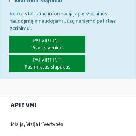
Analitiniai slapukai
Renka statistinę informaciją apie svetainės
naudojimą ir naudojami Jūsų naršymo patirties
gerinimui.
PATVIRTINTI
Visus slapukus
PATVIRTINTI
Pasirinktus slapukus
APIE VMI
Misija, Vizija ir Vertybės