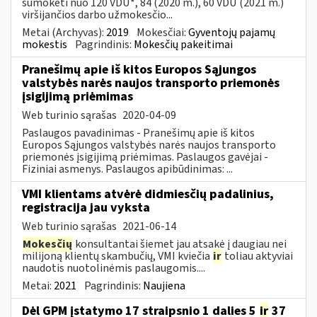
sumokėti nuo 120 VDU*, 84 (2020 m.), 60 VDU (2021 m.)
viršijančios darbo užmokesčio...
Metai (Archyvas):
2019
Mokesčiai:
Gyventojų pajamų
mokestis
Pagrindinis:
Mokesčių pakeitimai
Pranešimų apie iš kitos Europos Sąjungos
valstybės narės naujos transporto priemonės
įsigijimą priėmimas
Web turinio sąrašas
2020-04-09
Paslaugos pavadinimas - Pranešimų apie iš kitos
Europos Sąjungos valstybės narės naujos transporto
priemonės įsigijimą priėmimas. Paslaugos gavėjai -
Fiziniai asmenys. Paslaugos apibūdinimas: ...
VMI klientams atvėrė didmiesčių padalinius,
registracija jau vyksta
Web turinio sąrašas
2021-06-14
Mokesčių
konsultantai šiemet jau atsakė į daugiau nei
milijoną klientų skambučių, VMI kviečia
ir
toliau aktyviai
naudotis nuotolinėmis paslaugomis....
Metai:
2021
Pagrindinis:
Naujiena
Dėl GPM įstatymo 17 straipsnio 1 dalies 5
ir
37