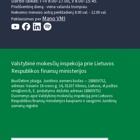
Darbo laikas: I-IV 8.00-17.00, V 8.00-15.45.
Prieššventinę dieną - viena valanda trumpiau.
Kiekvieno mėnesio antrą penktadienį 8.00 val. - 12.00 val.
Mano VMI
Paklausimas per
Valstybinė mokesčių inspekcija prie Lietuvos
Respublikos finansų ministerijos
Biudžetinė įstaiga. Juridinio asmens kodas — 188659752,
adresas: Vasario 16-osios g. 14, 01107 Vilnius, Lietuva, el.paštas:
vmi@vmi.lt
, E. pristatymo dėžutės adresas 188659752
Duomenys apie Valstybinę mokesčių inspekciją prie Lietuvos
Respublikos finansų ministerijos kaupiami ir saugomi Juridinių
asmenų registre