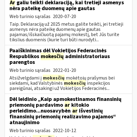
Ar
galiu teikti deklaraciją, kai tretieji asmenys
nėra pateikę duomenų apie gautas
Web turinio sąrašas
2020-07-20
Taip. Deklaraciją už 2025 metus galite teikti, jei tretieji
asmenys nėra pateikę duomenų apie gautas
pajamas/išskaičiuotą pajamų mokestį, bet Jūs turite
tikslius duomenis (kurie turi būti nurodyti...
Paaiškinimas dėl Vokietijos Federacinės
Respublikos
mokesčių
administratoriaus
parengtos
Web turinio sąrašas
2022-01-20
Atsižvelgdami į
mokesčių
mokėtojų prašymus bei
siekdami, kad Valstybinės
mokesčių
inspekcijos
pareigūnai, atsakingi už Vokietijos Federacinės...
Dėl leidinio „Kaip apmokestinamos finansinių
priemonių pardavimo
ar
kitokio
perleidimo...nuosavybėn
ar
išvestinių
finansinių priemonių realizavimo pajamos“
atnaujinimo
Web turinio sąrašas
2022-10-12