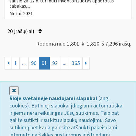
sausio 26-27 d. turi būti inventorizuotas apdorotas
tabakas,...
Metai:
2021
20 Įrašų(-ai)
Rodoma nuo 1,801 iki 1,820 iš 7,296 irašų.
1
...
90
91
92
...
365
Uždaryti
Šioje svetainėje naudojami slapukai
(angl.
cookies). Būtinieji slapukai įdiegiami automatiškai
ir jiems nėra reikalingas Jūsų sutikimas. Taip pat
galite sutikti ir su kitų slapukų naudojimu. Savo
sutikimą bet kada galėsite atšaukti pakeisdami
interneto naršyklės nustatymus ir ištrindami