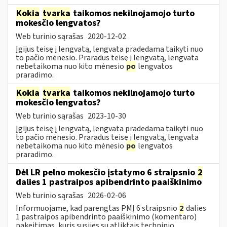
Kokia
tvarka
taikomos nekilnojamojo turto
mokesčio lengvatos?
Web turinio sąrašas
2020-12-02
Įgijus teisę į lengvatą, lengvata pradedama taikyti nuo
to pačio mėnesio. Praradus teisę į lengvatą, lengvata
nebetaikoma nuo kito mėnesio
po
lengvatos
praradimo.
Kokia
tvarka
taikomos nekilnojamojo turto
mokesčio lengvatos?
Web turinio sąrašas
2023-10-30
Įgijus teisę į lengvatą, lengvata pradedama taikyti nuo
to pačio mėnesio. Praradus teisę į lengvatą, lengvata
nebetaikoma nuo kito mėnesio
po
lengvatos
praradimo.
Dėl LR pelno mokesčio įstatymo 6 straipsnio
2
dalies 1 pastraipos apibendrinto paaiškinimo
Web turinio sąrašas
2026-02-06
Informuojame, kad parengtas PMĮ 6 straipsnio
2
dalies
1 pastraipos apibendrinto paaiškinimo (komentaro)
pakeitimas, kuris susijęs su atliktais techninio