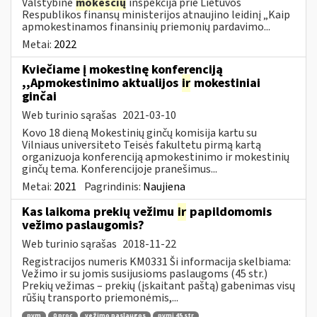
Valstybinė
mokesčių
inspekcija prie Lietuvos
Respublikos finansų ministerijos atnaujino leidinį „Kaip
apmokestinamos finansinių priemonių pardavimo...
Metai:
2022
Kviečiame į mokestinę konferenciją
,,Apmokestinimo aktualijos
ir
mokestiniai
ginčai
Web turinio sąrašas
2021-03-10
Kovo 18 dieną Mokestinių ginčų komisija kartu su
Vilniaus universiteto Teisės fakultetu pirmą kartą
organizuoja konferenciją apmokestinimo ir mokestinių
ginčų tema. Konferencijoje pranešimus...
Metai:
2021
Pagrindinis:
Naujiena
Kas laikoma prekių vežimu
ir
papildomomis
vežimo paslaugomis?
Web turinio sąrašas
2018-11-22
Registracijos numeris KM0331 Ši informacija skelbiama:
Vežimo ir su jomis susijusioms paslaugoms (45 str.)
Prekių vežimas – prekių (įskaitant paštą) gabenimas visų
rūšių transporto priemonėmis,...
pvm
0 proc
vežimo paslaugos
pvmį 45 str