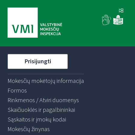
Prisijungti
Mokesčių mokėtojų informacija
Formos
Rinkmenos / Atviri duomenys
Skaičiuoklės ir pagalbininkai
Sąskaitos ir įmokų kodai
Mokesčių žinynas