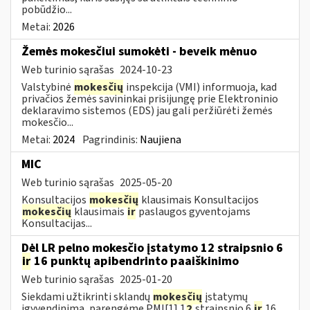
pobūdžio...
Metai:
2026
Žemės mokesčiui sumokėti - beveik mėnuo
Web turinio sąrašas
2024-10-23
Valstybinė
mokesčių
inspekcija (VMI) informuoja, kad
privačios žemės savininkai prisijungę prie Elektroninio
deklaravimo sistemos (EDS) jau gali peržiūrėti žemės
mokesčio...
Metai:
2024
Pagrindinis:
Naujiena
MIC
Web turinio sąrašas
2025-05-20
Konsultacijos
mokesčių
klausimais Konsultacijos
mokesčių
klausimais
ir
paslaugos gyventojams
Konsultacijas...
Dėl LR pelno mokesčio įstatymo 12 straipsnio 6
ir
16 punktų apibendrinto paaiškinimo
Web turinio sąrašas
2025-01-20
Siekdami užtikrinti sklandų
mokesčių
įstatymų
įgyvendinimą, parengėme PMĮ[1] 1
2
straipsnio 6
ir
16