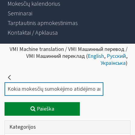
Mokesčių kalendorius
Seminarai
Tarptautinis apmokestinimas
Kontaktai / Apklausa
VMI Machine translation / VMI Машинный перевод /
VMI Машинний переклад (
English
,
Русский
,
Українська
)
Paieška
Kategorijos