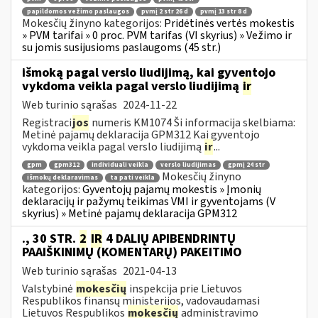
papildomos vežimo paslaugos
pvmį 2 str 26 d
pvmį 13 str 8 d
Mokesčių žinyno kategorijos:
Pridėtinės vertės mokestis
» PVM tarifai » 0 proc. PVM tarifas (VI skyrius) » Vežimo ir
su jomis susijusioms paslaugoms (45 str.)
išmoką pagal verslo liudijimą, kai gyventojo
vykdoma veikla pagal verslo liudijimą
ir
Web turinio sąrašas
2024-11-22
Registraci
jos
numeris KM1074 Ši informacija skelbiama:
Metinė pajamų deklaracija GPM312 Kai gyventojo
vykdoma veikla pagal verslo liudijimą
ir
...
gpm
gpm312
individuali veikla
verslo liudijimas
gpmį 24 str
Mokesčių žinyno
išmokų deklaravimas
ta pati veikla
kategorijos:
Gyventojų pajamų mokestis » Įmonių
deklaracijų ir pažymų teikimas VMI ir gyventojams (V
skyrius) » Metinė pajamų deklaracija GPM312
., 30 STR.
2
IR
4 DALIŲ APIBENDRINTŲ
PAAIŠKINIMŲ (KOMENTARŲ) PAKEITIMO
Web turinio sąrašas
2021-04-13
Valstybinė
mokesčių
inspekcija prie Lietuvos
Respublikos finansų ministerijos, vadovaudamasi
Lietuvos Respublikos
mokesčių
administravimo