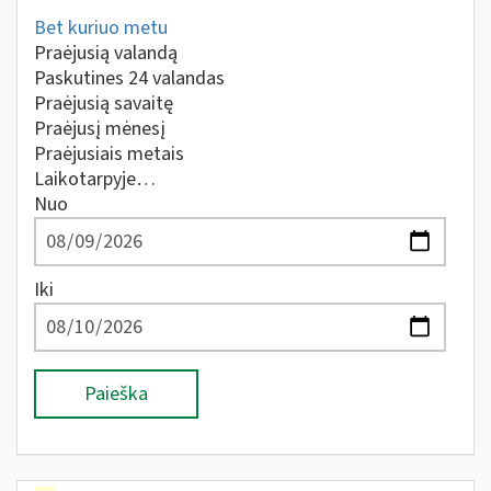
Bet kuriuo metu
Praėjusią valandą
Paskutines 24 valandas
Praėjusią savaitę
Praėjusį mėnesį
Praėjusiais metais
Laikotarpyje…
Nuo
Iki
Paieška