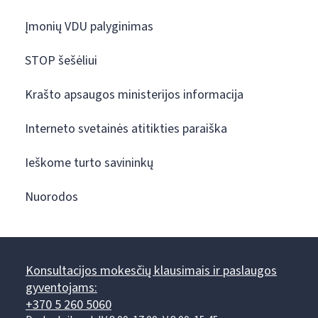
Įmonių VDU palyginimas
STOP šešėliui
Krašto apsaugos ministerijos informacija
Interneto svetainės atitikties paraiška
Ieškome turto savininkų
Nuorodos
Konsultacijos mokesčių klausimais ir paslaugos
gyventojams:
+370 5 260 5060