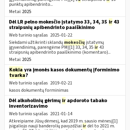
punktų apibendrinto...
Metai:
2025
Dėl LR pelno mokesčio įstatymo 33, 34, 35
ir
43
straipsnių apibendrinto paaiškinimo
Web turinio sąrašas
2025-01-22
Siekdami užtikrinti sklandų
mokesčių
įstatymų
įgyvendinimą, parengėme PMĮ[1] 33, 34, 35
ir
43
straipsnių apibendrinto paaiškinimo (komentaro)...
Metai:
2025
Kokia
yra įmonės kasos dokumentų įforminimo
tvarka
?
Web turinio sąrašas
2019-02-21
kasos dokumentų forminimas
Dėl alkoholinių gėrimų
ir
apdoroto tabako
inventorizavimo
Web turinio sąrašas
2021-01-14
Atkreipiame Jūsų dėmesį, kad 2019 m. sausio mėnesį[1]
įsigaliojo nauji banderolių pavyzdžiai
ir
dėl to 2021 m.