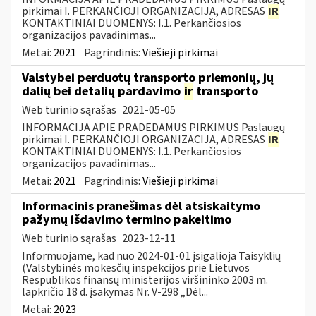
pirkimai I. PERKANČIOJI ORGANIZACIJA, ADRESAS
IR
KONTAKTINIAI DUOMENYS: I.1. Perkančiosios
organizacijos pavadinimas...
Metai:
2021
Pagrindinis:
Viešieji pirkimai
Valstybei perduotų transporto priemonių, jų
dalių bei detalių pardavimo
ir
transporto
Web turinio sąrašas
2021-05-05
INFORMACIJA APIE PRADEDAMUS PIRKIMUS Paslaugų
pirkimai I. PERKANČIOJI ORGANIZACIJA, ADRESAS
IR
KONTAKTINIAI DUOMENYS: I.1. Perkančiosios
organizacijos pavadinimas...
Metai:
2021
Pagrindinis:
Viešieji pirkimai
Informacinis pranešimas dėl atsiskaitymo
pažymų išdavimo termino pakeitimo
Web turinio sąrašas
2023-12-11
Informuojame, kad nuo 2024-01-01 įsigalioja Taisyklių
(Valstybinės mokesčių inspekcijos prie Lietuvos
Respublikos finansų ministerijos viršininko 2003 m.
lapkričio 18 d. įsakymas Nr. V-298 „Dėl...
Metai:
2023