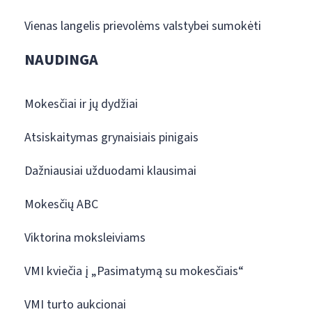
Vienas langelis prievolėms valstybei sumokėti
NAUDINGA
Mokesčiai ir jų dydžiai
Atsiskaitymas grynaisiais pinigais
Dažniausiai užduodami klausimai
Mokesčių ABC
Viktorina moksleiviams
VMI kviečia į „Pasimatymą su mokesčiais“
VMI turto aukcionai