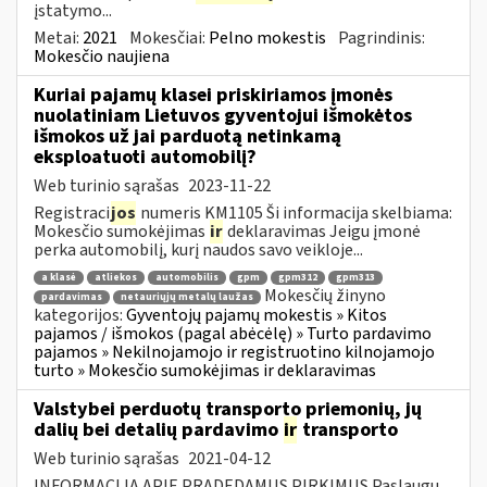
įstatymo...
Metai:
2021
Mokesčiai:
Pelno mokestis
Pagrindinis:
Mokesčio naujiena
Kuriai pajamų klasei priskiriamos įmonės
nuolatiniam Lietuvos gyventojui išmokėtos
išmokos už jai parduotą netinkamą
eksploatuoti automobilį?
Web turinio sąrašas
2023-11-22
Registraci
jos
numeris KM1105 Ši informacija skelbiama:
Mokesčio sumokėjimas
ir
deklaravimas Jeigu įmonė
perka automobilį, kurį naudos savo veikloje...
a klasė
atliekos
automobilis
gpm
gpm312
gpm313
Mokesčių žinyno
pardavimas
netauriųjų metalų laužas
kategorijos:
Gyventojų pajamų mokestis » Kitos
pajamos / išmokos (pagal abėcėlę) » Turto pardavimo
pajamos » Nekilnojamojo ir registruotino kilnojamojo
turto » Mokesčio sumokėjimas ir deklaravimas
Valstybei perduotų transporto priemonių, jų
dalių bei detalių pardavimo
ir
transporto
Web turinio sąrašas
2021-04-12
INFORMACIJA APIE PRADEDAMUS PIRKIMUS Paslaugų