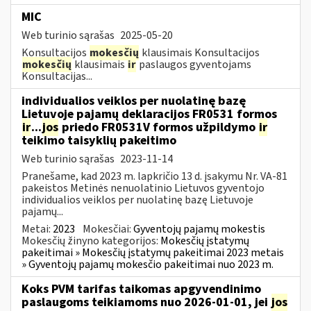
MIC
Web turinio sąrašas
2025-05-20
Konsultacijos
mokesčių
klausimais Konsultacijos
mokesčių
klausimais
ir
paslaugos gyventojams
Konsultacijas...
individualios veiklos per nuolatinę bazę
Lietuvoje pajamų deklaracijos FR0531 formos
ir
...
jos
priedo FR0531V formos užpildymo
ir
teikimo taisyklių pakeitimo
Web turinio sąrašas
2023-11-14
Pranešame, kad 2023 m. lapkričio 13 d. įsakymu Nr. VA-81
pakeistos Metinės nenuolatinio Lietuvos gyventojo
individualios veiklos per nuolatinę bazę Lietuvoje
pajamų...
Metai:
2023
Mokesčiai:
Gyventojų pajamų mokestis
Mokesčių žinyno kategorijos:
Mokesčių įstatymų
pakeitimai » Mokesčių įstatymų pakeitimai 2023 metais
» Gyventojų pajamų mokesčio pakeitimai nuo 2023 m.
Koks PVM tarifas taikomas apgyvendinimo
paslaugoms teikiamoms nuo 2026-01-01, jei
jos