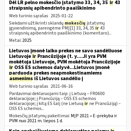
Dėl LR pelno mokesčio įstatymo 33, 34, 35
ir
43
straipsnių apibendrinto paaiškinimo
Web turinio sąrašas
2025-01-22
Siekdami užtikrinti sklandų
mokesčių
įstatymų
įgyvendinimą, parengėme PMĮ[1] 33, 34, 35
ir
43
straipsnių apibendrinto paaiškinimo (komentaro)...
Metai:
2025
Lietuvos įmonė laiko prekes ne savo sandėliuose
Lietuvoje
ir
Prancūzijoje (t. y....Ji yra PVM
mokėtoja Lietuvoje, PVM mokėtoja Prancūzijoje
ir
OSS ES schemos dalyvė...Lietuvos įmonė
parduoda prekes neapmokestinamiems
asmenims
iš Lietuvos sandėlio į
Web turinio sąrašas
2021-06-16
Pardavimai deklaruojami taip: į Lietuvą – FR0600
deklaracijoje; į Prancūziją – OSS ES schemos
deklaracijoje; į kitą ES šalį (ne Lietuvą
ir
ne Prancūziją) –
OSS ES schemos...
Mokesčių įstatymų pakeitimai:
MĮP 2021 » E-prekyba ir
PVM nuo 2021 m. liepos 1 d.