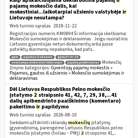
Kaip apskaičiuojama deklaruotina pajamų
ir
pajamų mokesčio dalis, kai
mokestiniai...laikotarpiai užsienio valstybėje
ir
Lietuvoje nesutampa?
Web turinio sąrašas
2018-11-22
Registracijos numeris KM0894 Ši informacija skelbiama:
Mokesčio sumokėjimas ir deklaravimas Jeigu nuolatinis
Lietuvos gyventojas neturi dokumentų arba juose
pateiktų duomenų nepakanka, kad pats...
gpm
pajamos iš užsienio
gpmį 37 str 2 d
Mokesčių
nesutampa mokestinis laikotarpis
pajamų paskirstymas
žinyno kategorijos:
Gyventojų pajamų mokestis »
Pajamos, gautos iš užsienio » Mokesčio sumokėjimas ir
deklaravimas
Dėl Lietuvos Respublikos Pelno mokesčio
įstatymo
2
straipsnio 41, 42, 7, 29, 38,...41
dalių apibendrinto paaiškinimo (komentaro)
pakeitimo
ir
papildymo
Web turinio sąrašas
2026-08-10
Siekdami užtikrinti sklandų
mokesčių
įstatymų
įgyvendinimą, parengėme Lietuvos Respublikos pelno
mokesčio įstatymo (toliau − PMĮ)
2
straipsnio 41,...