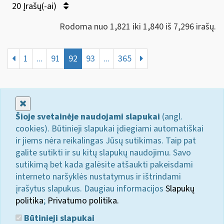
20 Įrašų(-ai)
Rodoma nuo 1,821 iki 1,840 iš 7,296 irašų.
1
...
91
92
93
...
365
Uždaryti
Šioje svetainėje naudojami slapukai
(angl.
cookies). Būtinieji slapukai įdiegiami automatiškai
ir jiems nėra reikalingas Jūsų sutikimas. Taip pat
galite sutikti ir su kitų slapukų naudojimu. Savo
sutikimą bet kada galėsite atšaukti pakeisdami
interneto naršyklės nustatymus ir ištrindami
įrašytus slapukus. Daugiau informacijos
Slapukų
politika
;
Privatumo politika.
Būtinieji slapukai