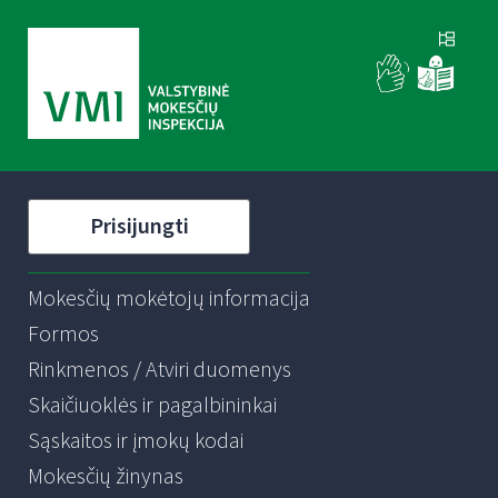
Prisijungti
Mokesčių mokėtojų informacija
Formos
Rinkmenos / Atviri duomenys
Skaičiuoklės ir pagalbininkai
Sąskaitos ir įmokų kodai
Mokesčių žinynas