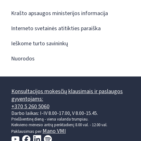
Krašto apsaugos ministerijos informacija
Interneto svetainės atitikties paraiška
Ieškome turto savininkų
Nuorodos
Konsultacijos mokesčių klausimais ir paslaugos
gyventojams:
+370 5 260 5060
Darbo laikas: I-IV 8.00-17.00, V 8.00-15.45.
Prieššventinę dieną - viena valanda trumpiau.
Kiekvieno mėnesio antrą penktadienį 8.00 val. - 12.00 val.
Mano VMI
Paklausimas per