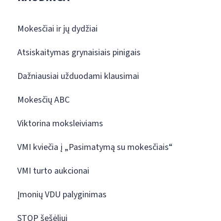
Mokesčiai ir jų dydžiai
Atsiskaitymas grynaisiais pinigais
Dažniausiai užduodami klausimai
Mokesčių ABC
Viktorina moksleiviams
VMI kviečia į „Pasimatymą su mokesčiais“
VMI turto aukcionai
Įmonių VDU palyginimas
STOP šešėliui