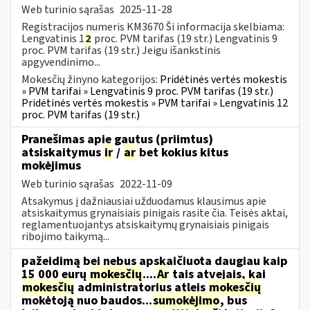
Web turinio sąrašas
2025-11-28
Registracijos numeris KM3670 Ši informacija skelbiama:
Lengvatinis 1
2
proc. PVM tarifas (19 str.) Lengvatinis 9
proc. PVM tarifas (19 str.) Jeigu išankstinis
apgyvendinimo...
Mokesčių žinyno kategorijos:
Pridėtinės vertės mokestis
» PVM tarifai » Lengvatinis 9 proc. PVM tarifas (19 str.)
Pridėtinės vertės mokestis » PVM tarifai » Lengvatinis 12
proc. PVM tarifas (19 str.)
Pranešimas apie gautus (priimtus)
atsiskaitymus
ir
/
ar
bet kokius kitus
mokėjimus
Web turinio sąrašas
2022-11-09
Atsakymus į dažniausiai užduodamus klausimus apie
atsiskaitymus grynaisiais pinigais rasite čia. Teisės aktai,
reglamentuojantys atsiskaitymų grynaisiais pinigais
ribojimo taikymą...
pažeidimą bei nebus apskaičiuota daugiau kaip
15 000 eurų
mokesčių
....
Ar
tais atvejais, kai
mokesčių
administratorius atleis
mokesčių
mokėtoją nuo baudos...
sumokėjimo
, bus