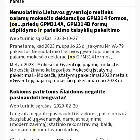
narėse
Nenuolatinio Lietuvos gyventojo metinės
pajamų mokesčio deklaracijos GPM314 formos,
jos
...priedų GPM314A, GPM314B formų
užpildymo
ir
pateikimo taisyklių pakeitimo
Web turinio sąrašas
2023-10-27
Pranešame, kad 2023 m. spalio 25 d. įsakymu Nr. VA-79
pakeistos Nenuolatinio Lietuvos gyventojo metinės
pajamų mokesčio deklaraci
jos
GPM314 formos,...
Metai:
2023
Mokesčiai:
Gyventojų pajamų mokestis
Mokesčių žinyno kategorijos:
Mokesčių įstatymų
pakeitimai » Mokesčių įstatymų pakeitimai 2023 metais
» Gyventojų pajamų mokesčio pakeitimai nuo 2023 m.
Kokioms patirtoms išlaidoms negalite
pasinaudoti lengvata?
Web turinio sąrašas
2020-02-20
Lengvata negalite pasinaudoti išlaidoms, patirtoms už:
daugiabučių gyvenamųjų namų atnaujinimą
(modernizavimą); statinio rekonstravimą; baldų
surinkimo
ir
montavimo darbus;...