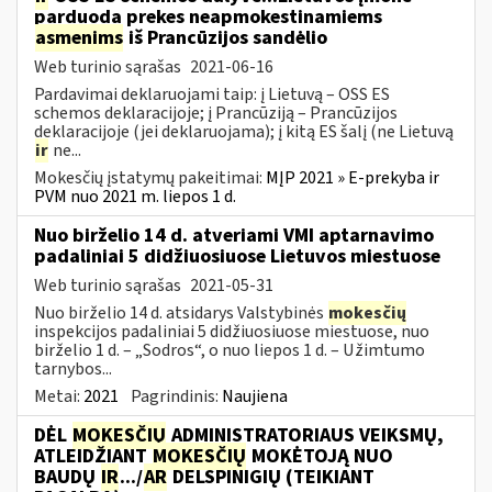
parduoda prekes neapmokestinamiems
asmenims
iš Prancūzijos sandėlio
Web turinio sąrašas
2021-06-16
Pardavimai deklaruojami taip: į Lietuvą – OSS ES
schemos deklaracijoje; į Prancūziją – Prancūzijos
deklaracijoje (jei deklaruojama); į kitą ES šalį (ne Lietuvą
ir
ne...
Mokesčių įstatymų pakeitimai:
MĮP 2021 » E-prekyba ir
PVM nuo 2021 m. liepos 1 d.
Nuo birželio 14 d. atveriami VMI aptarnavimo
padaliniai 5 didžiuosiuose Lietuvos miestuose
Web turinio sąrašas
2021-05-31
Nuo birželio 14 d. atsidarys Valstybinės
mokesčių
inspekcijos padaliniai 5 didžiuosiuose miestuose, nuo
birželio 1 d. – „Sodros“, o nuo liepos 1 d. – Užimtumo
tarnybos...
Metai:
2021
Pagrindinis:
Naujiena
DĖL
MOKESČIŲ
ADMINISTRATORIAUS VEIKSMŲ,
ATLEIDŽIANT
MOKESČIŲ
MOKĖTOJĄ NUO
BAUDŲ
IR
.../
AR
DELSPINIGIŲ (TEIKIANT