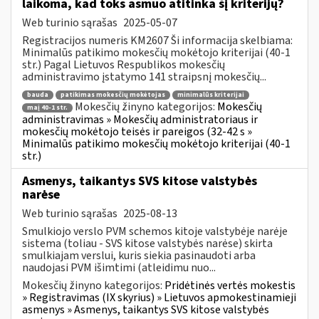
laikoma, kad toks asmuo atitinka šį kriterijų?
Web turinio sąrašas
2025-05-07
Registracijos numeris KM2607 Ši informacija skelbiama:
Minimalūs patikimo mokesčių mokėtojo kriterijai (40-1
str.) Pagal Lietuvos Respublikos mokesčių
administravimo įstatymo 141 straipsnį mokesčių...
bauda
patikimas mokesčių mokėtojas
minimalūs kriterijai
Mokesčių žinyno kategorijos:
Mokesčių
maį 40-1 str.
administravimas » Mokesčių administratoriaus ir
mokesčių mokėtojo teisės ir pareigos (32-42 s »
Minimalūs patikimo mokesčių mokėtojo kriterijai (40-1
str.)
Asmenys, taikantys SVS kitose valstybės
narėse
Web turinio sąrašas
2025-08-13
Smulkiojo verslo PVM schemos kitoje valstybėje narėje
sistema (toliau - SVS kitose valstybės narėse) skirta
smulkiajam verslui, kuris siekia pasinaudoti arba
naudojasi PVM išimtimi (atleidimu nuo...
Mokesčių žinyno kategorijos:
Pridėtinės vertės mokestis
» Registravimas (IX skyrius) » Lietuvos apmokestinamieji
asmenys » Asmenys, taikantys SVS kitose valstybės