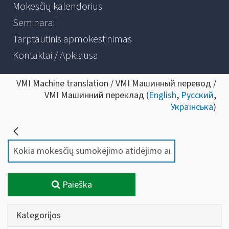
Mokesčių kalendorius
Seminarai
Tarptautinis apmokestinimas
Kontaktai / Apklausa
VMI Machine translation / VMI Машинный перевод /
VMI Машинний переклад (
English
,
Русский
,
Українська
)
Paieška
Kategorijos