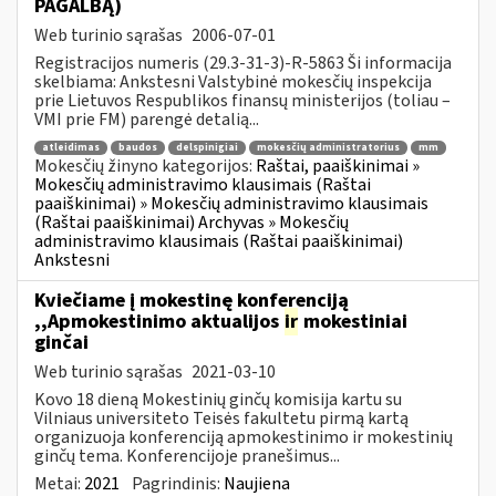
PAGALBĄ)
Web turinio sąrašas
2006-07-01
Registracijos numeris (29.3-31-3)-R-5863 Ši informacija
skelbiama: Ankstesni Valstybinė mokesčių inspekcija
prie Lietuvos Respublikos finansų ministerijos (toliau –
VMI prie FM) parengė detalią...
atleidimas
baudos
delspinigiai
mokesčių administratorius
mm
Mokesčių žinyno kategorijos:
Raštai, paaiškinimai »
Mokesčių administravimo klausimais (Raštai
paaiškinimai) » Mokesčių administravimo klausimais
(Raštai paaiškinimai) Archyvas » Mokesčių
administravimo klausimais (Raštai paaiškinimai)
Ankstesni
Kviečiame į mokestinę konferenciją
,,Apmokestinimo aktualijos
ir
mokestiniai
ginčai
Web turinio sąrašas
2021-03-10
Kovo 18 dieną Mokestinių ginčų komisija kartu su
Vilniaus universiteto Teisės fakultetu pirmą kartą
organizuoja konferenciją apmokestinimo ir mokestinių
ginčų tema. Konferencijoje pranešimus...
Metai:
2021
Pagrindinis:
Naujiena