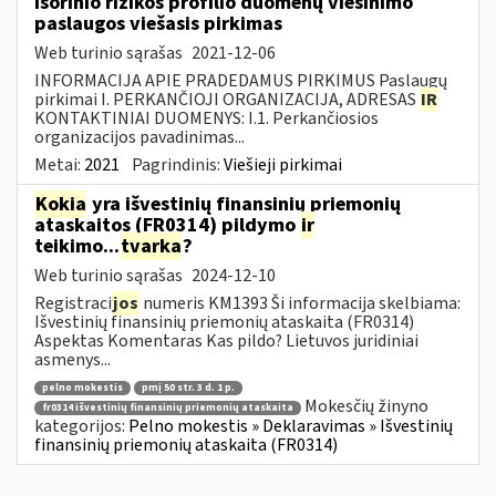
Išorinio rizikos profilio duomenų viešinimo
paslaugos viešasis pirkimas
Web turinio sąrašas
2021-12-06
INFORMACIJA APIE PRADEDAMUS PIRKIMUS Paslaugų
pirkimai I. PERKANČIOJI ORGANIZACIJA, ADRESAS
IR
KONTAKTINIAI DUOMENYS: I.1. Perkančiosios
organizacijos pavadinimas...
Metai:
2021
Pagrindinis:
Viešieji pirkimai
Kokia
yra išvestinių finansinių priemonių
ataskaitos (FR0314) pildymo
ir
teikimo...
tvarka
?
Web turinio sąrašas
2024-12-10
Registraci
jos
numeris KM1393 Ši informacija skelbiama:
Išvestinių finansinių priemonių ataskaita (FR0314)
Aspektas Komentaras Kas pildo? Lietuvos juridiniai
asmenys...
pelno mokestis
pmį 50 str. 3 d. 1 p.
Mokesčių žinyno
fr0314 išvestinių finansinių priemonių ataskaita
kategorijos:
Pelno mokestis » Deklaravimas » Išvestinių
finansinių priemonių ataskaita (FR0314)