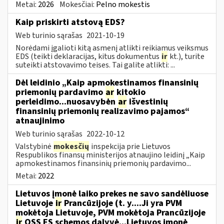
Metai:
2026
Mokesčiai:
Pelno mokestis
Kaip priskirti atstovą EDS?
Web turinio sąrašas
2021-10-19
Norėdami įgalioti kitą asmenį atlikti reikiamus veiksmus
EDS (teikti deklaracijas, kitus dokumentus
ir
kt.), turite
suteikti atstovavimo teises. Tai galite atlikti: ...
Dėl leidinio „Kaip apmokestinamos finansinių
priemonių pardavimo
ar
kitokio
perleidimo...nuosavybėn
ar
išvestinių
finansinių priemonių realizavimo pajamos“
atnaujinimo
Web turinio sąrašas
2022-10-12
Valstybinė
mokesčių
inspekcija prie Lietuvos
Respublikos finansų ministerijos atnaujino leidinį „Kaip
apmokestinamos finansinių priemonių pardavimo...
Metai:
2022
Lietuvos įmonė laiko prekes ne savo sandėliuose
Lietuvoje
ir
Prancūzijoje (t. y....Ji yra PVM
mokėtoja Lietuvoje, PVM mokėtoja Prancūzijoje
ir
OSS ES schemos dalyvė...Lietuvos įmonė