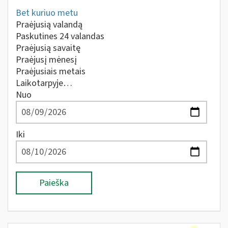
Bet kuriuo metu
Praėjusią valandą
Paskutines 24 valandas
Praėjusią savaitę
Praėjusį mėnesį
Praėjusiais metais
Laikotarpyje…
Nuo
Iki
Paieška