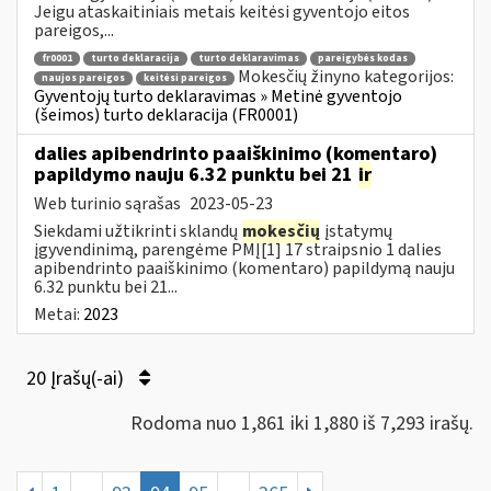
Jeigu ataskaitiniais metais keitėsi gyventojo eitos
pareigos,...
fr0001
turto deklaracija
turto deklaravimas
pareigybės kodas
Mokesčių žinyno kategorijos:
naujos pareigos
keitėsi pareigos
Gyventojų turto deklaravimas » Metinė gyventojo
(šeimos) turto deklaracija (FR0001)
dalies apibendrinto paaiškinimo (komentaro)
papildymo nauju 6.32 punktu bei 21
ir
Web turinio sąrašas
2023-05-23
Siekdami užtikrinti sklandų
mokesčių
įstatymų
įgyvendinimą, parengėme PMĮ[1] 17 straipsnio 1 dalies
apibendrinto paaiškinimo (komentaro) papildymą nauju
6.32 punktu bei 21...
Metai:
2023
20 Įrašų(-ai)
Rodoma nuo 1,861 iki 1,880 iš 7,293 irašų.