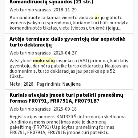
Komandiruočių sąnaudos (21 str.)
Web turinio sąrašas
2018-11-29
Komandiruote laikomas vieneto vadovo
ar
jo įgalioto
asmens įsakymu (sprendimu), kuriame turi būti nurodyta
komandiruotės tikslas, vieta (vietos), trukmė (jeigu...
Artėja terminas: dalis gyventojų dar nepateikė
turto deklaracijų
Web turinio sąrašas
2026-04-27
Valstybinė
mokesčių
inspekcija (VMI) primena, kad dalis
gyventojų, dar nėra pateikę turto deklaracijų. Naujausiais
duomenimis, turto deklaracijas jau pateikė apie 52
tūkst....
Metai:
2026
Pagrindinis:
Naujiena
Kuriais atvejais įmonė turi pateikti pranešimų
formas FR0791, FR0791A, FR0791B?
Web turinio sąrašas
2025-09-18
Registracijos numeris KM1330 Ši informacija skelbiama:
Juridinio asmens pranešimas apie jo duomenų
pakeitimą (FR0791) Užpildytas pranešimų formas
FR0791, FR0791A, FR0791B įmonė turi pateikti...