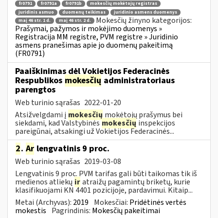
fr0791
fr0791a
fr0791b
mokesčių mokėtojų registras
juridinis asmuo
duomenų teikimas
juridinio asmens duomenys
Mokesčių žinyno kategorijos:
maį 46 str. 1 d.
maį 46 str. 2 d.
Prašymai, pažymos ir mokėjimo duomenys »
Registracija MM registre, PVM registre » Juridinio
asmens pranešimas apie jo duomenų pakeitimą
(FR0791)
Paaiškinimas dėl Vokietijos Federacinės
Respublikos
mokesčių
administratoriaus
parengtos
Web turinio sąrašas
2022-01-20
Atsižvelgdami į
mokesčių
mokėtojų prašymus bei
siekdami, kad Valstybinės
mokesčių
inspekcijos
pareigūnai, atsakingi už Vokietijos Federacinės...
2
.
Ar
lengvatinis 9 proc.
Web turinio sąrašas
2019-03-08
Lengvatinis 9 proc. PVM tarifas gali būti taikomas tik iš
medienos atliekų
ir
atraižų pagamintų briketų, kurie
klasifikuojami KN 4401 pozicijoje, pardavimui. Kitaip...
Metai (Archyvas):
2019
Mokesčiai:
Pridėtinės vertės
mokestis
Pagrindinis:
Mokesčių pakeitimai