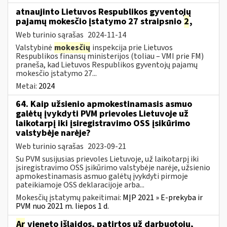
atnaujinto Lietuvos Respublikos gyventojų
pajamų mokesčio įstatymo 27 straipsnio
2
,
Web turinio sąrašas
2024-11-14
Valstybinė
mokesčių
inspekcija prie Lietuvos
Respublikos finansų ministerijos (toliau – VMI prie FM)
praneša, kad Lietuvos Respublikos gyventojų pajamų
mokesčio įstatymo 27...
Metai:
2024
64. Kaip užsienio apmokestinamasis asmuo
galėtų įvykdyti PVM prievoles Lietuvoje už
laikotarpį iki įsiregistravimo OSS įsikūrimo
valstybėje narėje?
Web turinio sąrašas
2023-09-21
Su PVM susijusias prievoles Lietuvoje, už laikotarpį iki
įsiregistravimo OSS įsikūrimo valstybėje narėje, užsienio
apmokestinamasis asmuo galėtų įvykdyti pirmoje
pateikiamoje OSS deklaracijoje arba...
Mokesčių įstatymų pakeitimai:
MĮP 2021 » E-prekyba ir
PVM nuo 2021 m. liepos 1 d.
Ar
vieneto išlaidos, patirtos už darbuotojų,