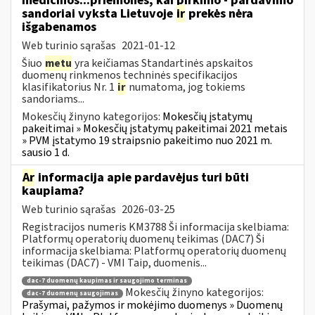
medicinos...priemones, kai pirkimo - pardavimo
sandoriai vyksta Lietuvoje
ir
prekės nėra
išgabenamos
Web turinio sąrašas
2021-01-12
Šiuo
metu
yra keičiamas Standartinės apskaitos
duomenų rinkmenos techninės specifikacijos
klasifikatorius Nr. 1
ir
numatoma, jog tokiems
sandoriams...
Mokesčių žinyno kategorijos:
Mokesčių įstatymų
pakeitimai » Mokesčių įstatymų pakeitimai 2021 metais
» PVM įstatymo 19 straipsnio pakeitimo nuo 2021 m.
sausio 1 d.
Ar
informacija apie pardavėjus turi būti
kaupiama?
Web turinio sąrašas
2026-03-25
Registracijos numeris KM3788 Ši informacija skelbiama:
Platformų operatorių duomenų teikimas (DAC7) Ši
informacija skelbiama: Platformų operatorių duomenų
teikimas (DAC7) - VMI Taip, duomenis...
dac-7 duomenų kaupimas ir saugojimo terminas
Mokesčių žinyno kategorijos:
dac-7 duomenų saugojimas
Prašymai, pažymos ir mokėjimo duomenys » Duomenų