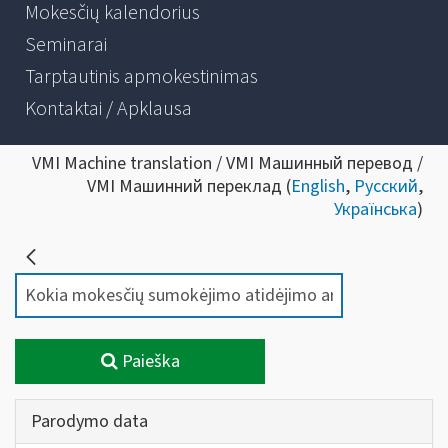
Mokesčių kalendorius
Seminarai
Tarptautinis apmokestinimas
Kontaktai / Apklausa
VMI Machine translation / VMI Машинный перевод /
VMI Машинний переклад (
English
,
Русский
,
Українська
)
Paieška
Parodymo data