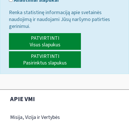
Analitiniai slapukai
Renka statistinę informaciją apie svetainės
naudojimą ir naudojami Jūsų naršymo patirties
gerinimui.
PATVIRTINTI
Visus slapukus
PATVIRTINTI
Pasirinktus slapukus
APIE VMI
Misija, Vizija ir Vertybės