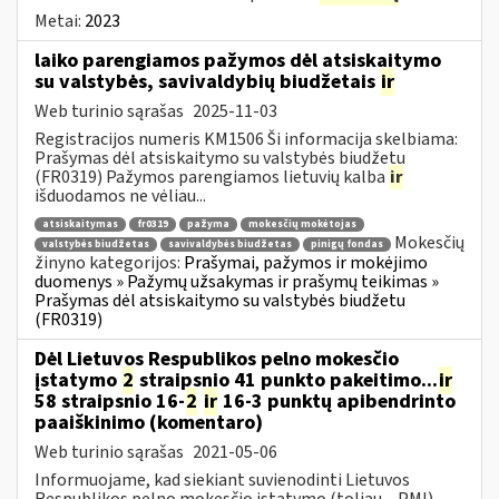
Metai:
2023
laiko parengiamos pažymos dėl atsiskaitymo
su valstybės, savivaldybių biudžetais
ir
Web turinio sąrašas
2025-11-03
Registracijos numeris KM1506 Ši informacija skelbiama:
Prašymas dėl atsiskaitymo su valstybės biudžetu
(FR0319) Pažymos parengiamos lietuvių kalba
ir
išduodamos ne vėliau...
atsiskaitymas
fr0319
pažyma
mokesčių mokėtojas
Mokesčių
valstybės biudžetas
savivaldybės biudžetas
pinigų fondas
žinyno kategorijos:
Prašymai, pažymos ir mokėjimo
duomenys » Pažymų užsakymas ir prašymų teikimas »
Prašymas dėl atsiskaitymo su valstybės biudžetu
(FR0319)
Dėl Lietuvos Respublikos pelno mokesčio
įstatymo
2
straipsnio 41 punkto pakeitimo...
ir
58 straipsnio 16-
2
ir
16-3 punktų apibendrinto
paaiškinimo (komentaro)
Web turinio sąrašas
2021-05-06
Informuojame, kad siekiant suvienodinti Lietuvos
Respublikos pelno mokesčio įstatymo (toliau – PMĮ)