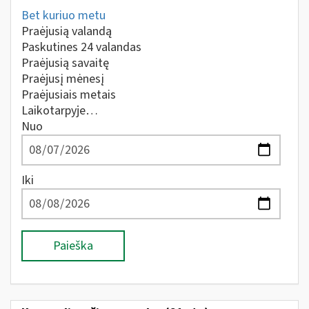
Bet kuriuo metu
Praėjusią valandą
Paskutines 24 valandas
Praėjusią savaitę
Praėjusį mėnesį
Praėjusiais metais
Laikotarpyje…
Nuo
Iki
Paieška