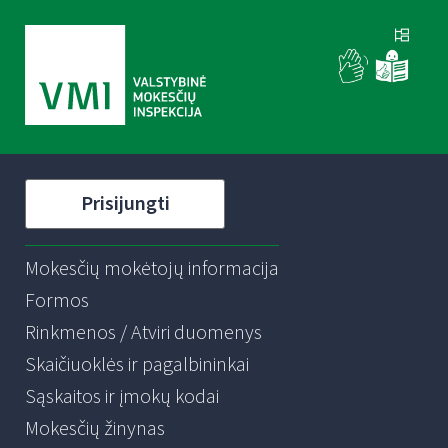
Prisijungti
Mokesčių mokėtojų informacija
Formos
Rinkmenos / Atviri duomenys
Skaičiuoklės ir pagalbininkai
Sąskaitos ir įmokų kodai
Mokesčių žinynas