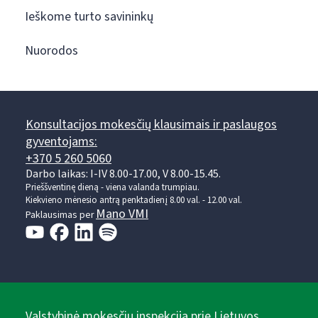
Ieškome turto savininkų
Nuorodos
Konsultacijos mokesčių klausimais ir paslaugos
gyventojams:
+370 5 260 5060
Darbo laikas: I-IV 8.00-17.00, V 8.00-15.45.
Prieššventinę dieną - viena valanda trumpiau.
Kiekvieno mėnesio antrą penktadienį 8.00 val. - 12.00 val.
Mano VMI
Paklausimas per
Valstybinė mokesčių inspekcija prie Lietuvos