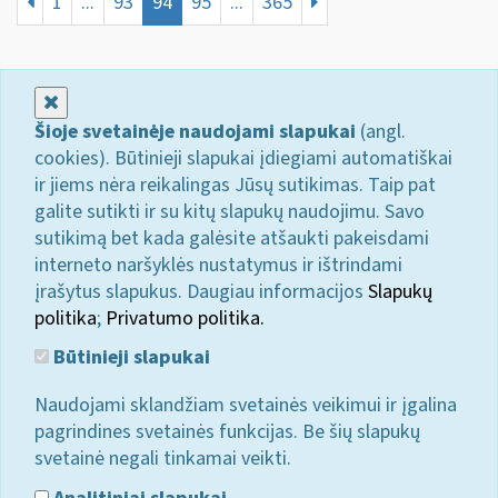
1
...
93
94
95
...
365
Uždaryti
Šioje svetainėje naudojami slapukai
(angl.
cookies). Būtinieji slapukai įdiegiami automatiškai
ir jiems nėra reikalingas Jūsų sutikimas. Taip pat
galite sutikti ir su kitų slapukų naudojimu. Savo
sutikimą bet kada galėsite atšaukti pakeisdami
interneto naršyklės nustatymus ir ištrindami
įrašytus slapukus. Daugiau informacijos
Slapukų
politika
;
Privatumo politika.
Būtinieji slapukai
Naudojami sklandžiam svetainės veikimui ir įgalina
pagrindines svetainės funkcijas. Be šių slapukų
svetainė negali tinkamai veikti.