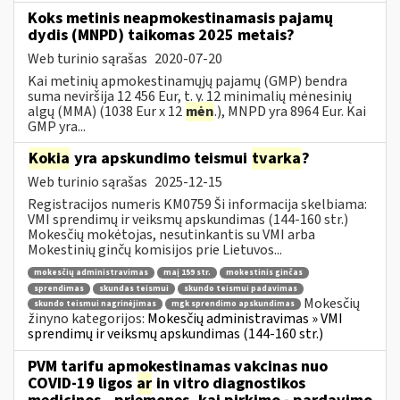
Koks metinis neapmokestinamasis pajamų
dydis (MNPD) taikomas 2025 metais?
Web turinio sąrašas
2020-07-20
Kai metinių apmokestinamųjų pajamų (GMP) bendra
suma neviršija 12 456 Eur, t. y. 12 minimalių mėnesinių
algų (MMA) (1038 Eur x 12
mėn
.), MNPD yra 8964 Eur. Kai
GMP yra...
Kokia
yra apskundimo teismui
tvarka
?
Web turinio sąrašas
2025-12-15
Registracijos numeris KM0759 Ši informacija skelbiama:
VMI sprendimų ir veiksmų apskundimas (144-160 str.)
Mokesčių mokėtojas, nesutinkantis su VMI arba
Mokestinių ginčų komisijos prie Lietuvos...
mokesčių administravimas
maį 159 str.
mokestinis ginčas
sprendimas
skundas teismui
skundo teismui padavimas
Mokesčių
skundo teismui nagrinėjimas
mgk sprendimo apskundimas
žinyno kategorijos:
Mokesčių administravimas » VMI
sprendimų ir veiksmų apskundimas (144-160 str.)
PVM tarifu apmokestinamas vakcinas nuo
COVID-19 ligos
ar
in vitro diagnostikos