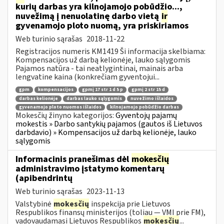
kurių darbas yra kilnojamojo pobūdžio...,
nuvežimą į nenuolatinę darbo vietą
ir
gyvenamojo ploto nuomą, yra priskiriamos
Web turinio sąrašas
2018-11-22
Registracijos numeris KM1419 Ši informacija skelbiama:
Kompensacijos už darbą kelionėje, lauko sąlygomis
Pajamos natūra - tai neatlygintinai, mainais arba
lengvatine kaina (konkrečiam gyventojui...
gpm
kompensacijos
gpmį 17 str 1 d 5 p
gpmį 2 str 15 d
darbas kelionėje
darbas lauko sąlygomis
nuvežimo išlaidos
gyvenamojo ploto nuomos išlaidos
kilnojamojo pobūdžio darbas
Mokesčių žinyno kategorijos:
Gyventojų pajamų
mokestis » Darbo santykių pajamos (gautos iš Lietuvos
darbdavio) » Kompensacijos už darbą kelionėje, lauko
sąlygomis
Informacinis pranešimas dėl
mokesčių
administravimo įstatymo komentarų
(apibendrintų
Web turinio sąrašas
2023-11-13
Valstybinė
mokesčių
inspekcija prie Lietuvos
Respublikos finansų ministerijos (toliau — VMI prie FM),
vadovaudamasi Lietuvos Respublikos
mokesčių
...