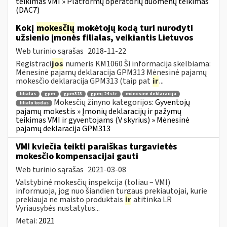
teikimas VMI » Platformų operatorių duomenų teikimas
(DAC7)
Kokį
mokesčių
mokėtojų kodą turi nurodyti
užsienio įmonės filialas, veikiantis Lietuvos
Web turinio sąrašas
2018-11-22
Registraci
jos
numeris KM1060 Ši informacija skelbiama:
Mėnesinė pajamų deklaracija GPM313 Mėnesinė pajamų
mokesčio deklaracija GPM313 (taip pat
ir
...
filialas
gpm
gpm313
gpmį 24 str
mėnesinė deklaracija
Mokesčių žinyno kategorijos:
Gyventojų
filialo kodas
pajamų mokestis » Įmonių deklaracijų ir pažymų
teikimas VMI ir gyventojams (V skyrius) » Mėnesinė
pajamų deklaracija GPM313
VMI kviečia teikti paraiškas turgavietės
mokesčio kompensacijai gauti
Web turinio sąrašas
2021-03-08
Valstybinė mokesčių inspekcija (toliau – VMI)
informuoja, jog nuo šiandien turgaus prekiautojai, kurie
prekiauja ne maisto produktais
ir
atitinka LR
Vyriausybės nustatytus...
Metai:
2021