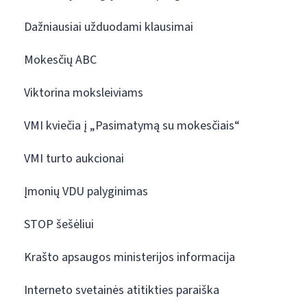
Dažniausiai užduodami klausimai
Mokesčių ABC
Viktorina moksleiviams
VMI kviečia į „Pasimatymą su mokesčiais“
VMI turto aukcionai
Įmonių VDU palyginimas
STOP šešėliui
Krašto apsaugos ministerijos informacija
Interneto svetainės atitikties paraiška