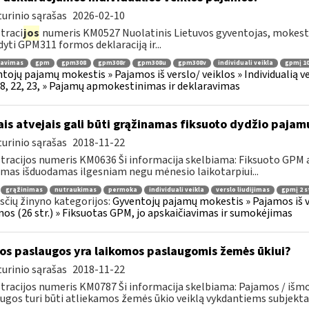
urinio sąrašas
2026-02-10
traci
jos
numeris KM0527 Nuolatinis Lietuvos gyventojas, mokestiniu
dyti GPM311 formos deklaraciją ir...
ravimas
gpm
gpm308
gpm308r
gpm308u
gpm308v
individuali veikla
gpmį 10
tojų pajamų mokestis » Pajamos iš verslo/ veiklos » Individualią
18, 22, 23, » Pajamų apmokestinimas ir deklaravimas
ais atvejais gali būti grąžinamas fiksuoto dydžio pajam
urinio sąrašas
2018-11-22
tracijos numeris KM0636 Ši informacija skelbiama: Fiksuoto GPM
jimas išduodamas ilgesniam negu mėnesio laikotarpiui...
grąžinimas
nutraukimas
permoka
individuali veikla
verslo liudijimas
gpmį 2 st
čių žinyno kategorijos:
Gyventojų pajamų mokestis » Pajamos iš ver
os (26 str.) » Fiksuotas GPM, jo apskaičiavimas ir sumokėjimas
os paslaugos yra laikomos paslaugomis žemės ūkiui?
urinio sąrašas
2018-11-22
tracijos numeris KM0787 Ši informacija skelbiama: Pajamos / išmok
ugos turi būti atliekamos žemės ūkio veiklą vykdantiems subjektam