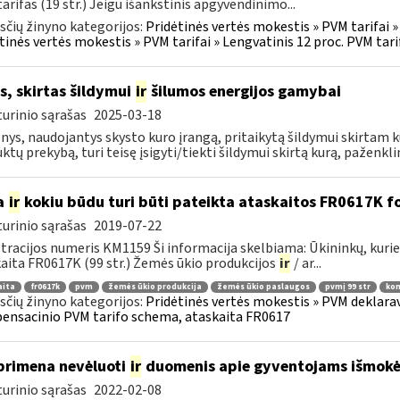
arifas (19 str.) Jeigu išankstinis apgyvendinimo...
čių žinyno kategorijos:
Pridėtinės vertės mokestis » PVM tarifai » 
tinės vertės mokestis » PVM tarifai » Lengvatinis 12 proc. PVM tarif
s, skirtas šildymui
ir
šilumos energijos gamybai
urinio sąrašas
2025-03-18
ys, naudojantys skysto kuro įrangą, pritaikytą šildymui skirtam k
ktų prekybą, turi teisę įsigyti/tiekti šildymui skirtą kurą, paženklin
a
ir
kokiu būdu turi būti pateikta ataskaitos FR0617K f
urinio sąrašas
2019-07-22
tracijos numeris KM1159 Ši informacija skelbiama: Ūkininkų, ku
aita FR0617K (99 str.) Žemės ūkio produkcijos
ir
/ ar...
aita
fr0617k
pvm
žemės ūkio produkcija
žemės ūkio paslaugos
pvmį 99 str
kom
čių žinyno kategorijos:
Pridėtinės vertės mokestis » PVM deklarav
nsacinio PVM tarifo schema, ataskaita FR0617
primena nevėluoti
ir
duomenis apie gyventojams išmokėt
urinio sąrašas
2022-02-08