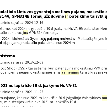
olatinio Lietuvos gyventojo metinės pajamų mokesčio 
314A, GPM314B formų užpildymo
ir
pateikimo taisyklių
urinio sąrašas
2024-12-16
šame, kad 2024 m. gruodžio 10 d. įsakymu Nr. VA-95 pakeistos Ne
čio deklaraci
jos
GPM314 formos,...
:
2024
Mokesčiai:
Gyventojų pajamų mokestis
Mokesčių žinyno k
tojų pajamų mokesčio pakeitimai nuo 2024 m.
sistema
urinio sąrašas
2018-12-03
top Shop (OSS) - tai sistema, kuri palengvina mokestinių PVM pri
uodantiems neapmokestinamiesiems
asmenims
tam tikras prekes
2021 m. lapkričio 19 d. įsakymo Nr. VA-81
urinio sąrašas
2021-11-23
muojame, kad nuo 2021 m. lapkričio 20 d. įsigaliojo Valstybinės
mo
sų ministerijos viršininko 2021 m. lapkričio 19 d....