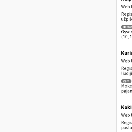
Web t
Regis
užpil
dekla
Gyven
(10, 
Kuri
Web t
Regis
liudi
gpm
Mokes
pajam
Koki
Web t
Regis
pasla