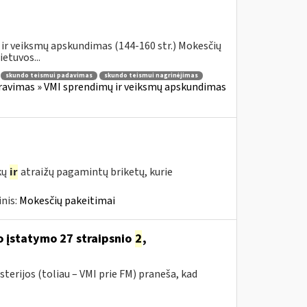
ir veiksmų apskundimas (144-160 str.) Mokesčių
etuvos...
skundo teismui padavimas
skundo teismui nagrinėjimas
ravimas » VMI sprendimų ir veiksmų apskundimas
kų
ir
atraižų pagamintų briketų, kurie
nis:
Mokesčių pakeitimai
 įstatymo 27 straipsnio
2
,
terijos (toliau – VMI prie FM) praneša, kad