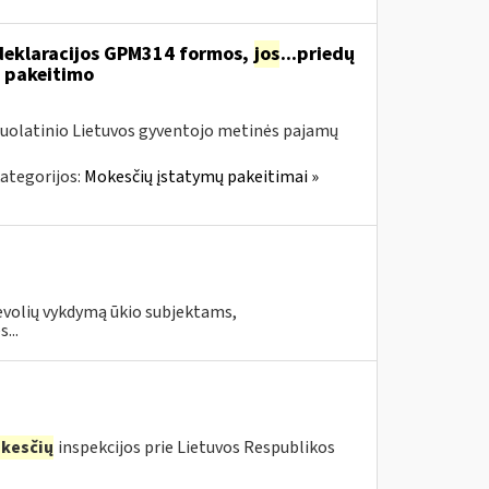
deklaracijos GPM314 formos,
jos
...priedų
 pakeitimo
nuolatinio Lietuvos gyventojo metinės pajamų
ategorijos:
Mokesčių įstatymų pakeitimai »
evolių vykdymą ūkio subjektams,
...
kesčių
inspekcijos prie Lietuvos Respublikos