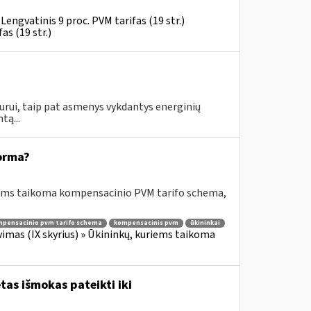
Lengvatinis 9 proc. PVM tarifas (19 str.)
as (19 str.)
urui, taip pat asmenys vykdantys energinių
tą...
orma?
riems taikoma kompensacinio PVM tarifo schema,
pensacinio pvm tarifo schema
kompensacinis pvm
ūkininkai
imas (IX skyrius) » Ūkininkų, kuriems taikoma
as išmokas pateikti iki