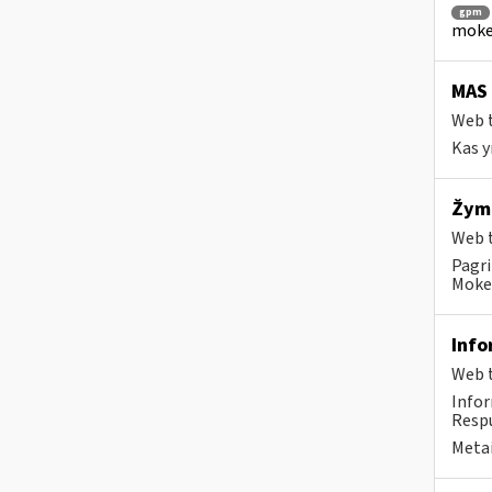
gpm
mokes
MAS
Web t
Kas y
Žymi
Web t
Pagri
Mokes
Info
Web t
Info
Respu
Metai