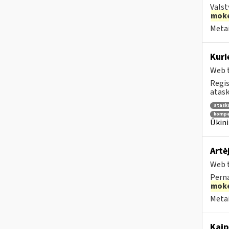
Valst
moke
Metai
Kuri
Web t
Regis
atask
atask
kompe
Ūkini
Artė
Web t
Perna
moke
Metai
Kaip