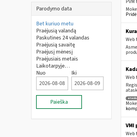
PVM t
Parodymo data
Mokes
Pridė
Bet kuriuo metu
Praėjusią valandą
Kura
Paskutines 24 valandas
Web t
Praėjusią savaitę
Asmen
Praėjusį mėnesį
produ
Praėjusiais metais
Laikotarpyje…
Kad
Nuo
Iki
Web t
Regis
atask
atask
Paieška
Mokes
kompe
VMI 
Web t