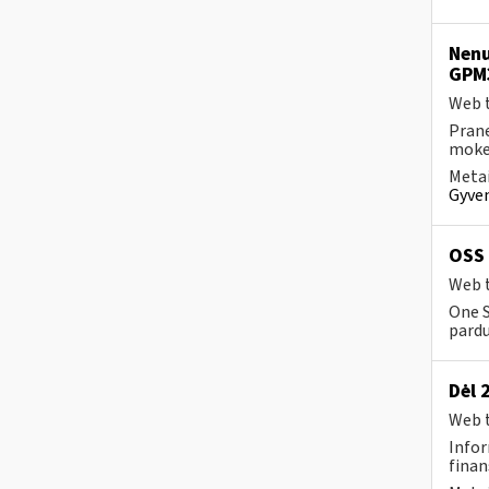
Nenu
GPM
Web t
Prane
mokes
Metai
Gyven
OSS 
Web t
One S
pard
Dėl 
Web t
Infor
finan