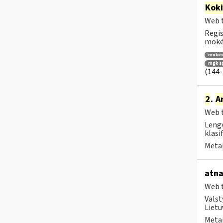
Kok
Web t
Regis
mokėt
mokes
mgk s
(144-
2
.
A
Web t
Lengv
klasi
Metai
atna
Web t
Valst
Lietu
Metai