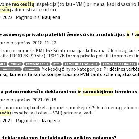
ybinė
mokesčių
inspekcija (toliau – VMI) primena, kad iki vasari
sčių
administratoriui turi...
:
2022
Pagrindinis:
Naujiena
e asmenys privalo pateikti žemės ūkio produkcijos
ir
/
a
urinio sąrašas
2018-11-22
tracijos numeris KM1163 Ši informacija skelbiama: Ūkininkų, ku
aita FR0617K (99 str.) FR0617K formą privalo pateikti apmokestin
aita
fr0617k
kompensacinis
pvm
žemės ūkio produkcija
žemės ūkio paslaugos
Mokesčių žinyno kategorijos:
Pridėtinės vertė
nsacinis pvm
ūkininkai
nkų, kuriems taikoma kompensacinio PVM tarifo schema, ataskai
ja pelno mokesčio deklaravimo
ir
sumokėjimo
terminas
urinio sąrašas
2021-05-18
i į nacionalinį biudžetą įmonės sumokėjo 779,6 mln. eurų pelno mo
sčių
inspekcija (toliau – VMI) primena, kad...
:
2021
Pagrindinis:
Naujiena
 deklaruojamos individualios veiklos pajamos?