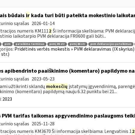
ais būdais
ir
kada turi būti pateikta mokestinio laikota
urinio sąrašas
2026-01-14
tracijos numeris KM111
2
Ši informacija skelbiama: PVM deklaracija 
tinio laikotarpio PVM deklaracija FR0600 gali būti...
pvm
pateikimo terminas
pvmį 85 str
pvmį 86 str
pvm deklaracijos pateikimas
orijos:
Pridėtinės vertės mokestis » PVM deklaravimas (IX skyrius) »
str.)
es apibendrinto paaiškinimo (komentaro) papildymo na
urinio sąrašas
2023-05-23
ami užtikrinti sklandų
mokesčių
įstatymų įgyvendinimą, parengėm
kinimo (komentaro) papildymą nauju 6.32 punktu bei 21...
:
2023
 PVM tarifas taikomas apgyvendinimo paslaugoms teik
urinio sąrašas
2025-11-28
tracijos numeris KM3670 Ši informacija skelbiama: Lengvatinis 1
2