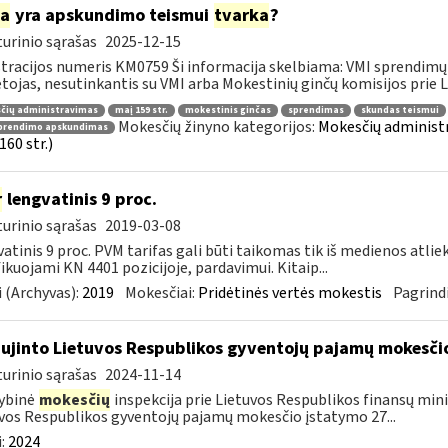
ia
yra apskundimo teismui
tvarka
?
urinio sąrašas
2025-12-15
tracijos numeris KM0759 Ši informacija skelbiama: VMI sprendimų 
ojas, nesutinkantis su VMI arba Mokestinių ginčų komisijos prie Li
čių administravimas
maį 159 str.
mokestinis ginčas
sprendimas
skundas teismui
Mokesčių žinyno kategorijos:
Mokesčių administ
prendimo apskundimas
160 str.)
r
lengvatinis 9 proc.
urinio sąrašas
2019-03-08
atinis 9 proc. PVM tarifas gali būti taikomas tik iš medienos atlie
fikuojami KN 4401 pozicijoje, pardavimui. Kitaip...
 (Archyvas):
2019
Mokesčiai:
Pridėtinės vertės mokestis
Pagrindi
ujinto Lietuvos Respublikos gyventojų pajamų mokesčio
urinio sąrašas
2024-11-14
ybinė
mokesčių
inspekcija prie Lietuvos Respublikos finansų minis
vos Respublikos gyventojų pajamų mokesčio įstatymo 27...
:
2024