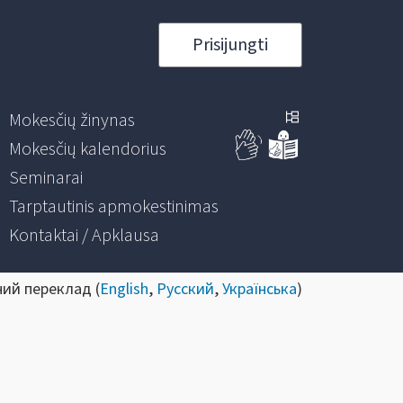
Prisijungti
Mokesčių žinynas
Mokesčių kalendorius
Seminarai
Tarptautinis apmokestinimas
Kontaktai / Apklausa
ний переклад (
English
,
Русский
,
Українська
)