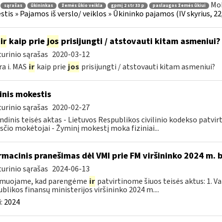
Mok
sąrašas
ūkininkas
žemės ūkio veikla
gpmį 2 str 33 p
paslaugos žemės ūkiui
tis » Pajamos iš verslo/ veiklos » Ūkininko pajamos (IV skyrius, 22, 
ir
kaip prie
jos
prisijungti / atstovauti kitam asmeniui?
urinio sąrašas
2020-03-12
ra i. MAS
ir
kaip prie
jos
prisijungti / atstovauti kitam asmeniui?
nis mokestis
urinio sąrašas
2020-02-27
ndinis teisės aktas - Lietuvos Respublikos civilinio kodekso patvir
čio mokėtojai - Žyminį mokestį moka fiziniai...
rmacinis pranešimas dėl VMI prie FM viršininko 2024 m. 
urinio sąrašas
2024-06-13
rmuojame, kad parengėme
ir
patvirtinome šiuos teisės aktus: 1. V
blikos finansų ministerijos viršininko 2024 m....
:
2024