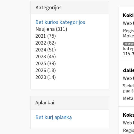
Kategorijos
Koki
Bet kurios kategorijos
Web t
Naujiena
(311)
Regis
2021
(75)
Mokes
2022
(62)
fr0600
kateg
2024
(51)
115-3 
2023
(46)
2025
(39)
2026
(18)
dali
2020
(14)
Web t
Siekd
paaiš
Metai
Aplankai
Koks
Bet kurį aplanką
Web t
Regis