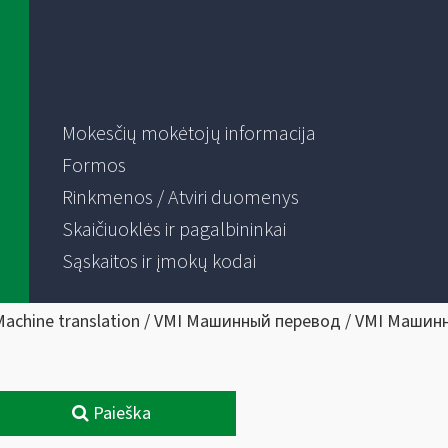
Mokesčių mokėtojų informacija
Formos
Rinkmenos / Atviri duomenys
Skaičiuoklės ir pagalbininkai
Sąskaitos ir įmokų kodai
Machine translation / VMI Машинный перевод / VMI Машин
Paieška