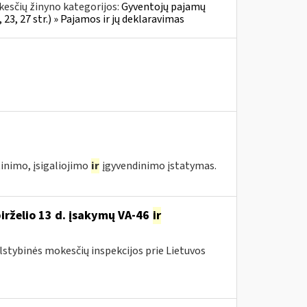
esčių žinyno kategorijos:
Gyventojų pajamų
23, 27 str.) » Pajamos ir jų deklaravimas
tinimo, įsigaliojimo
ir
įgyvendinimo įstatymas.
birželio 13 d. įsakymų VA-46
ir
alstybinės mokesčių inspekcijos prie Lietuvos