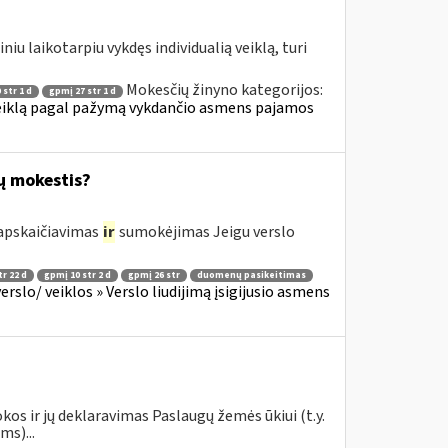
 laikotarpiu vykdęs individualią veiklą, turi
Mokesčių žinyno kategorijos:
 str 1 d
gpmį 27 str 1 d
 veiklą pagal pažymą vykdančio asmens pajamos
ų mokestis?
 apskaičiavimas
ir
sumokėjimas Jeigu verslo
r 22 d
gpmį 10 str 2 d
gpmį 26 str
duomenų pasikeitimas
slo/ veiklos » Verslo liudijimą įsigijusio asmens
os ir jų deklaravimas Paslaugų žemės ūkiui (t.y.
s)...