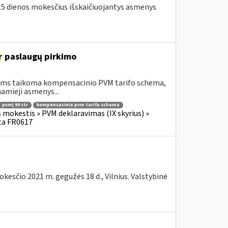
o 15 dienos mokesčius išskaičiuojantys asmenys
r
paslaugų pirkimo
riems taikoma kompensacinio PVM tarifo schema,
amieji asmenys...
pvmį 99 str
kompensacinio pvm tarifo schema
s mokestis » PVM deklaravimas (IX skyrius) »
ta FR0617
kesčio 2021 m. gegužės 18 d., Vilnius. Valstybinė