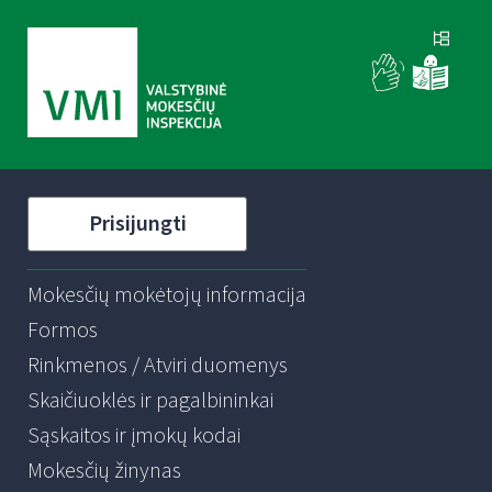
Prisijungti
Mokesčių mokėtojų informacija
Formos
Rinkmenos / Atviri duomenys
Skaičiuoklės ir pagalbininkai
Sąskaitos ir įmokų kodai
Mokesčių žinynas