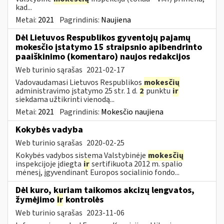
kad...
Metai:
2021
Pagrindinis:
Naujiena
Dėl Lietuvos Respublikos gyventojų pajamų
mokesčio įstatymo 15 straipsnio apibendrinto
paaiškinimo (komentaro) naujos redakcijos
Web turinio sąrašas
2021-02-17
Vadovaudamasi Lietuvos Respublikos
mokesčių
administravimo įstatymo 25 str. 1 d.
2
punktu
ir
siekdama užtikrinti vienodą...
Metai:
2021
Pagrindinis:
Mokesčio naujiena
Kokybės vadyba
Web turinio sąrašas
2020-02-25
Kokybės vadybos sistema Valstybinėje
mokesčių
inspekcijoje įdiegta
ir
sertifikuota 2012 m. spalio
mėnesį, įgyvendinant Europos socialinio fondo...
Dėl kuro, kuriam taikomos akcizų lengvatos,
žymėjimo
ir
kontrolės
Web turinio sąrašas
2023-11-06