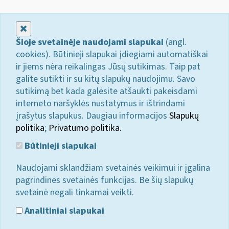
Uždaryti
Šioje svetainėje naudojami slapukai
(angl.
cookies). Būtinieji slapukai įdiegiami automatiškai
ir jiems nėra reikalingas Jūsų sutikimas. Taip pat
galite sutikti ir su kitų slapukų naudojimu. Savo
sutikimą bet kada galėsite atšaukti pakeisdami
interneto naršyklės nustatymus ir ištrindami
įrašytus slapukus. Daugiau informacijos
Slapukų
politika
;
Privatumo politika.
Būtinieji slapukai
Naudojami sklandžiam svetainės veikimui ir įgalina
pagrindines svetainės funkcijas. Be šių slapukų
svetainė negali tinkamai veikti.
Analitiniai slapukai