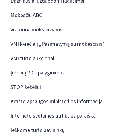
Dažniausiai užduodami klausimai
Mokesčių ABC
Viktorina moksleiviams
VMI kviečia į „Pasimatymą su mokesčiais“
VMI turto aukcionai
Įmonių VDU palyginimas
STOP šešėliui
Krašto apsaugos ministerijos informacija
Interneto svetainės atitikties paraiška
Ieškome turto savininkų