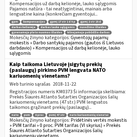
Kompensacijos už darbą kelionėje, lauko sąlygomis
Pajamos natūra - tai neatlygintinai, mainais arba
lengvatine kaina (konkrečiam gyventojui...
gpm
kompensacijos
gpmį 17 str 1 d 5 p
gpmį 2 str 15 d
darbas kelionėje
darbas lauko sąlygomis
nuvežimo išlaidos
gyvenamojo ploto nuomos išlaidos
kilnojamojo pobūdžio darbas
Mokesčių žinyno kategorijos:
Gyventojų pajamų
mokestis » Darbo santykių pajamos (gautos iš Lietuvos
darbdavio) » Kompensacijos už darbą kelionėje, lauko
sąlygomis
Kaip taikoma Lietuvoje įsigytų prekių
(paslaugų) pirkimo PVM lengvata NATO
kariuomenių vienetams?
Web turinio sąrašas
2018-11-22
Registracijos numeris KM0373 Ši informacija skelbiama:
Prekės Šiaurės Atlanto Sutarties Organizacijos šalių
kariuomenių vienetams (47 str.) PVM lengvatos
taikomos grąžinant prekių (paslaugų)...
nato
pvm
0 proc
pvmį 47 str
nato kariuomenių vienetai
Mokesčių žinyno kategorijos:
Pridėtinės vertės mokestis
» PVM tarifai » 0 proc. PVM tarifas (VI skyrius) » Prekės
Šiaurės Atlanto Sutarties Organizacijos šalių
kariuomenių vienetams