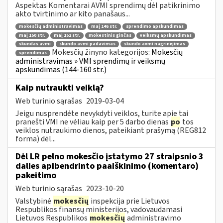
Aspektas Komentarai AVMI sprendimų dėl patikrinimo
akto tvirtinimo ar kito panašaus...
mokesčių administravimas
maį 146 str.
sprendimo apskundimas
maį 150 str.
maį 152 str.
mokestinis ginčas
veiksmų apskundimas
skundas avmi
skundo avmi padavimas
skundo avmi nagrinėjimas
Mokesčių žinyno kategorijos:
Mokesčių
sprendimas
administravimas » VMI sprendimų ir veiksmų
apskundimas (144-160 str.)
Kaip nutraukti veiklą?
Web turinio sąrašas
2019-03-04
Jeigu nusprendėte nevykdyti veiklos, turite apie tai
pranešti VMI ne vėliau kaip per 5 darbo dienas
po
tos
veiklos nutraukimo dienos, pateikiant prašymą (REG812
forma) dėl...
Dėl LR pelno mokesčio įstatymo 27 straipsnio 3
dalies apibendrinto paaiškinimo (komentaro)
pakeitimo
Web turinio sąrašas
2023-10-20
Valstybinė
mokesčių
inspekcija prie Lietuvos
Respublikos finansų ministerijos, vadovaudamasi
Lietuvos Respublikos
mokesčių
administravimo