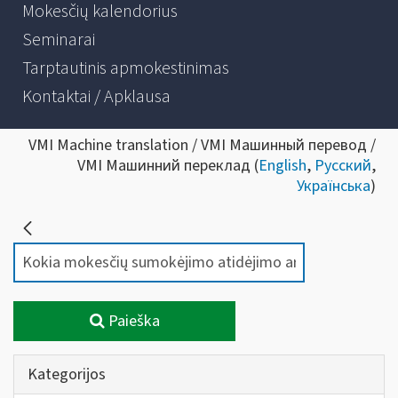
Mokesčių kalendorius
Seminarai
Tarptautinis apmokestinimas
Kontaktai / Apklausa
VMI Machine translation / VMI Машинный перевод /
VMI Машинний переклад (
English
,
Русский
,
Українська
)
Paieška
Kategorijos