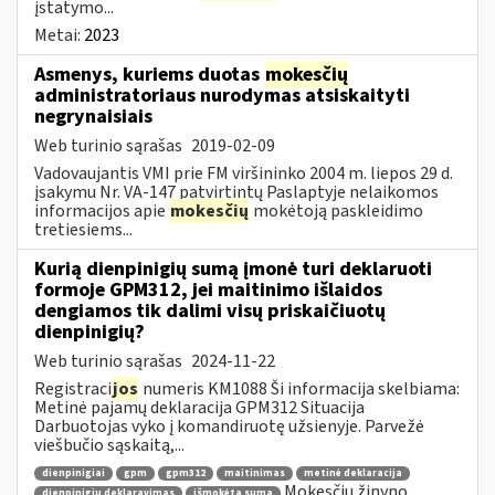
įstatymo...
Metai:
2023
Asmenys, kuriems duotas
mokesčių
administratoriaus nurodymas atsiskaityti
negrynaisiais
Web turinio sąrašas
2019-02-09
Vadovaujantis VMI prie FM viršininko 2004 m. liepos 29 d.
įsakymu Nr. VA-147 patvirtintų Paslaptyje nelaikomos
informacijos apie
mokesčių
mokėtoją paskleidimo
tretiesiems...
Kurią dienpinigių sumą įmonė turi deklaruoti
formoje GPM312, jei maitinimo išlaidos
dengiamos tik dalimi visų priskaičiuotų
dienpinigių?
Web turinio sąrašas
2024-11-22
Registraci
jos
numeris KM1088 Ši informacija skelbiama:
Metinė pajamų deklaracija GPM312 Situacija
Darbuotojas vyko į komandiruotę užsienyje. Parvežė
viešbučio sąskaitą,...
dienpinigiai
gpm
gpm312
maitinimas
metinė deklaracija
Mokesčių žinyno
dienpinigių deklaravimas
išmokėta suma