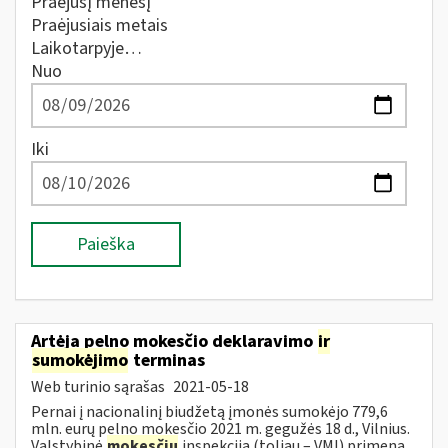
Praėjusį mėnesį
Praėjusiais metais
Laikotarpyje…
Nuo
Iki
Paieška
Artėja pelno mokesčio deklaravimo
ir
sumokėjimo
terminas
Web turinio sąrašas
2021-05-18
Pernai į nacionalinį biudžetą įmonės sumokėjo 779,6
mln. eurų pelno mokesčio 2021 m. gegužės 18 d., Vilnius.
Valstybinė
mokesčių
inspekcija (toliau – VMI) primena,