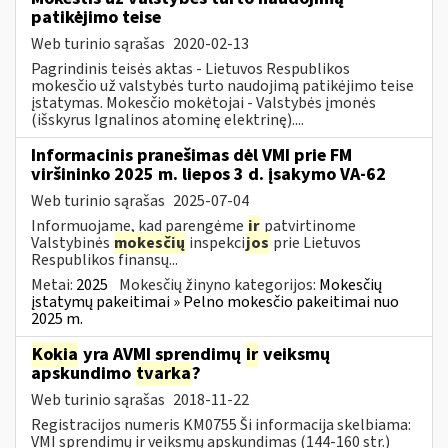
patikėjimo teise
Web turinio sąrašas
2020-02-13
Pagrindinis teisės aktas - Lietuvos Respublikos
mokesčio už valstybės turto naudojimą patikėjimo teise
įstatymas. Mokesčio mokėtojai - Valstybės įmonės
(išskyrus Ignalinos atominę elektrinę)....
Informacinis pranešimas dėl VMI prie FM
viršininko 2025 m. liepos 3 d. įsakymo VA-62
Web turinio sąrašas
2025-07-04
Informuojame, kad parengėme
ir
patvirtinome
Valstybinės
mokesčių
inspekci
jos
prie Lietuvos
Respublikos finansų...
Metai:
2025
Mokesčių žinyno kategorijos:
Mokesčių
įstatymų pakeitimai » Pelno mokesčio pakeitimai nuo
2025 m.
Kokia
yra AVMI sprendimų
ir
veiksmų
apskundimo
tvarka
?
Web turinio sąrašas
2018-11-22
Registracijos numeris KM0755 Ši informacija skelbiama:
VMI sprendimų ir veiksmų apskundimas (144-160 str.)