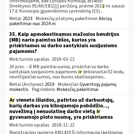
Informuojame, kad Europos Komisija, atlikusi
Direktyvos 95/60/EB1[1] peržiūrą, priėmė 202
2
m. sausio
17 d. Komisijos įgyvendinimo sprendimą (ES)...
Metai:
2023
Mokesčių įstatymų pakeitimai:
Akcizų
pakeitimai nuo 2024 m.
35. Kaip apmokestinamos mažosios bendrijos
(MB) nario paimtos lėšos, kurios yra
priskiriamos su darbo santykiais susijusioms
pajamoms?
Web turinio sąrašas
2019-03-12
20 proc. - iš MB paimtai sumai, priskirtai su darbo
santykiais susijusioms pajamoms
ir
deklaruotai 02 kodu,
neviršijančiai sumos, nuo kurios skaičiuojamos...
Metai (Archyvas):
2019
Mokesčiai:
Gyventojų pajamų
mokestis
Pagrindinis:
Mokesčių pakeitimai
Ar
vieneto išlaidos, patirtos už darbuotojų,
kurių darbas yra kilnojamojo pobūdžio...,
nuvežimą į nenuolatinę darbo vietą
ir
gyvenamojo ploto nuomą, yra priskiriamos
Web turinio sąrašas
2018-11-22
Registracijos numeris KM1419 Ši informacija skelbiama: