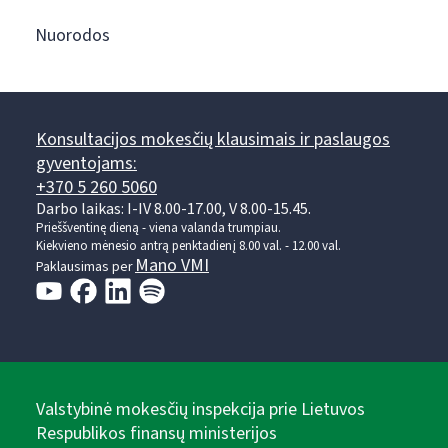
Nuorodos
Konsultacijos mokesčių klausimais ir paslaugos
gyventojams:
+370 5 260 5060
Darbo laikas: I-IV 8.00-17.00, V 8.00-15.45.
Prieššventinę dieną - viena valanda trumpiau.
Kiekvieno mėnesio antrą penktadienį 8.00 val. - 12.00 val.
Mano VMI
Paklausimas per
Valstybinė mokesčių inspekcija prie Lietuvos
Respublikos finansų ministerijos