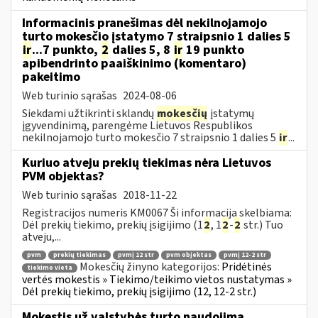
Informacinis pranešimas dėl nekilnojamojo
turto mokesčio įstatymo 7 straipsnio 1 dalies 5
ir
...7 punkto,
2
dalies 5, 8
ir
19 punkto
apibendrinto paaiškinimo (komentaro)
pakeitimo
Web turinio sąrašas
2024-08-06
Siekdami užtikrinti sklandų
mokesčių
įstatymų
įgyvendinimą, parengėme Lietuvos Respublikos
nekilnojamojo turto mokesčio 7 straipsnio 1 dalies 5
ir
...
Kuriuo atveju prekių tiekimas nėra Lietuvos
PVM objektas?
Web turinio sąrašas
2018-11-22
Registracijos numeris KM0067 Ši informacija skelbiama:
Dėl prekių tiekimo, prekių įsigijimo (1
2
, 1
2
-
2
str.) Tuo
atveju,...
pvm
prekių tiekimas
pvmį 12 str
pvm objektas
pvmį 12-2 str
Mokesčių žinyno kategorijos:
Pridėtinės
tiekimo vieta
vertės mokestis » Tiekimo/teikimo vietos nustatymas »
Dėl prekių tiekimo, prekių įsigijimo (12, 12-2 str.)
Mokestis už valstybės turto naudojimą