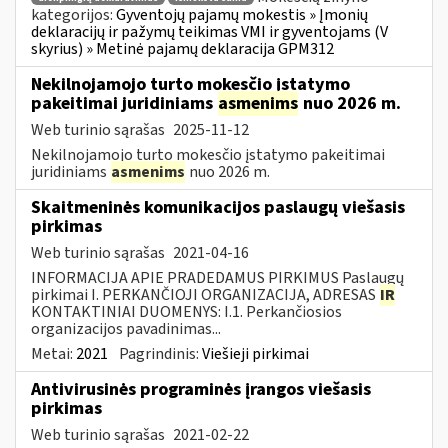
kategorijos:
Gyventojų pajamų mokestis » Įmonių
deklaracijų ir pažymų teikimas VMI ir gyventojams (V
skyrius) » Metinė pajamų deklaracija GPM312
Nekilnojamojo turto mokesčio įstatymo
pakeitimai juridiniams
asmenims
nuo 2026 m.
Web turinio sąrašas
2025-11-12
Nekilnojamojo turto mokesčio įstatymo pakeitimai
juridiniams
asmenims
nuo 2026 m.
Skaitmeninės komunikacijos paslaugų viešasis
pirkimas
Web turinio sąrašas
2021-04-16
INFORMACIJA APIE PRADEDAMUS PIRKIMUS Paslaugų
pirkimai I. PERKANČIOJI ORGANIZACIJA, ADRESAS
IR
KONTAKTINIAI DUOMENYS: I.1. Perkančiosios
organizacijos pavadinimas...
Metai:
2021
Pagrindinis:
Viešieji pirkimai
Antivirusinės programinės įrangos viešasis
pirkimas
Web turinio sąrašas
2021-02-22