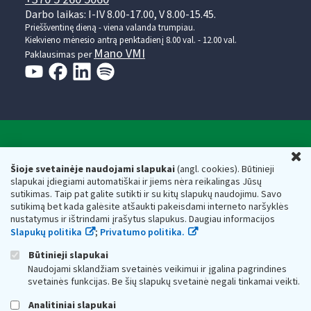
Darbo laikas: I-IV 8.00-17.00, V 8.00-15.45.
Prieššventinę dieną - viena valanda trumpiau.
Kiekvieno mėnesio antrą penktadienį 8.00 val. - 12.00 val.
Mano VMI
Paklausimas per
Valstybinė mokesčių inspekcija prie Lietuvos
U
Respublikos finansų ministerijos
Šioje svetainėje naudojami slapukai
(angl. cookies). Būtinieji
slapukai įdiegiami automatiškai ir jiems nėra reikalingas Jūsų
Biudžetinė įstaiga. Juridinio asmens kodas — 188659752,
sutikimas. Taip pat galite sutikti ir su kitų slapukų naudojimu. Savo
adresas: Vasario 16-osios g. 14, 01107 Vilnius, Lietuva, el.paštas:
sutikimą bet kada galėsite atšaukti pakeisdami interneto naršyklės
vmi@vmi.lt
, E. pristatymo dėžutės adresas 188659752
nustatymus ir ištrindami įrašytus slapukus. Daugiau informacijos
Duomenys apie Valstybinę mokesčių inspekciją prie Lietuvos
Slapukų politika
;
Privatumo politika.
Respublikos finansų ministerijos kaupiami ir saugomi Juridinių
asmenų registre
Būtinieji slapukai
Naudojami sklandžiam svetainės veikimui ir įgalina pagrindines
svetainės funkcijas. Be šių slapukų svetainė negali tinkamai veikti.
Analitiniai slapukai