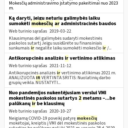
Mokesčių administravimo įstatymo pakeitimai nuo 2023
m.
Ką daryti, jeigu neturiu galimybės laiku
sumokėti
mokesčių
ar
administracinės baudos
Web turinio sąrašas
2019-03-22
Klausimynas dėl galimybės sudaryti mokestinės
paskolos sutartį Jeigu susidūrėte su finansiniais
sunkumais
ir
negalite laiku sumokėti mokesčio
ir
/...
Antikorupcinės analizės
ir
vertinimo atlikimas
Web turinio sąrašas
2021-11-12
Antikorupcinės analizės
ir
vertinimo atlikimas 2021 m.
ANALIZUOTA
IR
VERTINTA SRITIS: Nuolatinių darbo
grupių veikla. NUSTATYTI...
Nuo pandemijos nukentėjusiam verslui VMI
mokestinės paskolos sutartys
2
metams –...be
palūkanų
ir
be klausimų
Web turinio sąrašas
2020-10-27
Neigiamą COVID-19 poveikį patyrę
mokesčių
mokėtojai, kreiptis į VMI dėl mokestinės paskolos
sutarties be palūkanų gali iki 2021 m. vasario 28 d. 2020