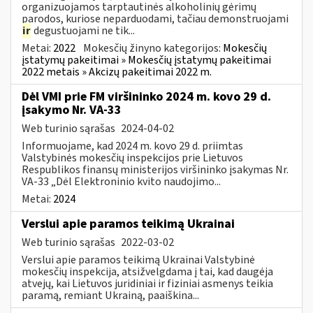
organizuojamos tarptautinės alkoholinių gėrimų
parodos, kuriose neparduodami, tačiau demonstruojami
ir
degustuojami ne tik...
Metai:
2022
Mokesčių žinyno kategorijos:
Mokesčių
įstatymų pakeitimai » Mokesčių įstatymų pakeitimai
2022 metais » Akcizų pakeitimai 2022 m.
Dėl VMI prie FM viršininko 2024 m. kovo 29 d.
įsakymo Nr. VA-33
Web turinio sąrašas
2024-04-02
Informuojame, kad 2024 m. kovo 29 d. priimtas
Valstybinės mokesčių inspekcijos prie Lietuvos
Respublikos finansų ministerijos viršininko įsakymas Nr.
VA-33 „Dėl Elektroninio kvito naudojimo...
Metai:
2024
Verslui apie paramos teikimą Ukrainai
Web turinio sąrašas
2022-03-02
Verslui apie paramos teikimą Ukrainai Valstybinė
mokesčių inspekcija, atsižvelgdama į tai, kad daugėja
atvejų, kai Lietuvos juridiniai ir fiziniai asmenys teikia
paramą, remiant Ukrainą, paaiškina...