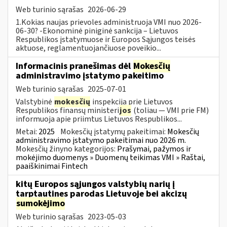
Web turinio sąrašas
2026-06-29
1.Kokias naujas prievoles administruoja VMI nuo 2026-
06-30? -Ekonominė piniginė sankcija – Lietuvos
Respublikos įstatymuose ir Europos Sąjungos teisės
aktuose, reglamentuojančiuose poveikio...
Informacinis pranešimas dėl
Mokesčių
administravimo įstatymo pakeitimo
Web turinio sąrašas
2025-07-01
Valstybinė
mokesčių
inspekcija prie Lietuvos
Respublikos finansų ministeri
jos
(toliau — VMI prie FM)
informuoja apie priimtus Lietuvos Respublikos...
Metai:
2025
Mokesčių įstatymų pakeitimai:
Mokesčių
administravimo įstatymo pakeitimai nuo 2026 m.
Mokesčių žinyno kategorijos:
Prašymai, pažymos ir
mokėjimo duomenys » Duomenų teikimas VMI » Raštai,
paaiškinimai Fintech
kitų Europos sąjungos valstybių narių į
tarptautines parodas Lietuvoje bei akcizų
sumokėjimo
Web turinio sąrašas
2023-05-03