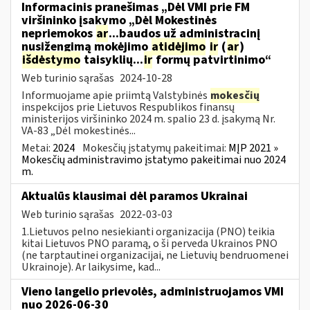
Informacinis pranešimas „Dėl VMI prie FM
viršininko įsakymo „Dėl Mokestinės
nepriemokos
ar
...baudos už administracinį
nusižengimą mokėjimo
atidėjimo
ir
(
ar
)
išdėstymo
taisyklių...
ir
formų patvirtinimo“
Web turinio sąrašas
2024-10-28
Informuojame apie priimtą Valstybinės
mokesčių
inspekcijos prie Lietuvos Respublikos finansų
ministerijos viršininko 2024 m. spalio 23 d. įsakymą Nr.
VA-83 „Dėl mokestinės...
Metai:
2024
Mokesčių įstatymų pakeitimai:
MĮP 2021 »
Mokesčių administravimo įstatymo pakeitimai nuo 2024
m.
Aktualūs klausimai dėl paramos Ukrainai
Web turinio sąrašas
2022-03-03
1.Lietuvos pelno nesiekianti organizacija (PNO) teikia
kitai Lietuvos PNO paramą, o ši perveda Ukrainos PNO
(ne tarptautinei organizacijai, ne Lietuvių bendruomenei
Ukrainoje). Ar laikysime, kad...
Vieno langelio prievolės, administruojamos VMI
nuo 2026-06-30