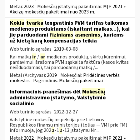
Metai:
2023
Mokesčių įstatymų pakeitimai:
MĮP 2021 »
Akcizų mokesčių pakeitimai nuo 2023 m.
Kokia
tvarka
lengvatinis PVM tarifas taikomas
medienos produktams (įskaitant malkas...), kai
jie parduodami
fiziniams
asmenims
, kuriems
už kietą kurą kompensacijas teikia
Web turinio sąrašas
2019-03-08
Kai malkų
ir
/
ar
medienos produktų, skirtų kūrenimui,
pardavimui išrašoma PVM sąskaita faktūra (kasos kvitas
neišduodamas), tai parduodamų malkų /...
Metai (Archyvas):
2019
Mokesčiai:
Pridėtinės vertės
mokestis
Pagrindinis:
Mokesčių pakeitimai
Informacinis pranešimas dėl
Mokesčių
administravimo įstatymo, Valstybinio
socialinio
Web turinio sąrašas
2022-12-27
Valstybinė mokesčių inspekcija prie Lietuvos
Respublikos finansų ministerijos (toliau — VMI prie FM)
informuoja, jog 202
2
-1
2
-13 įstatymu Nr....
Metai:
2022
Mokesčių įstatymų pakeitimai:
MĮP 2021 »