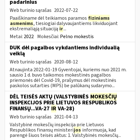
padarinius
Web turinio sąrašas
2022-07-22
Paaiškiname dėl teikiamos paramos
fiziniams
asmenims
, tiesiogiai dalyvaujantiems likviduojant
ekstremaliąją situaciją
ir
...
Metai:
2022
Mokesčiai:
Pelno mokestis
DUK dėl pagalbos vykdantiems individualią
veiklą
Web turinio sąrašas
2020-08-12
Atnaujinta 2022-01-19 Gyventojai, kuriems nuo 2021 m.
sausio 1 d. buvo taikomos mokestinės pagalbos
priemonės dėl Covid-19, prašymus dėl mokestinės
paskolos sutarties (MPS) be palūkanų sudarymo...
DĖL TEISĖS AKTŲ (VALSTYBINĖS
MOKESČIŲ
INSPEKCIJOS PRIE LIETUVOS RESPUBLIKOS
FINANSŲ...VA-27
IR
VA-28)
Web turinio sąrašas
2021-04-13
Valstybinė mokesčių inspekcija prie Lietuvos
Respublikos finansų ministeri
jos
informuoja, kad
parengė šiuos teisės aktus: 1. Valstybinės mokesčių...