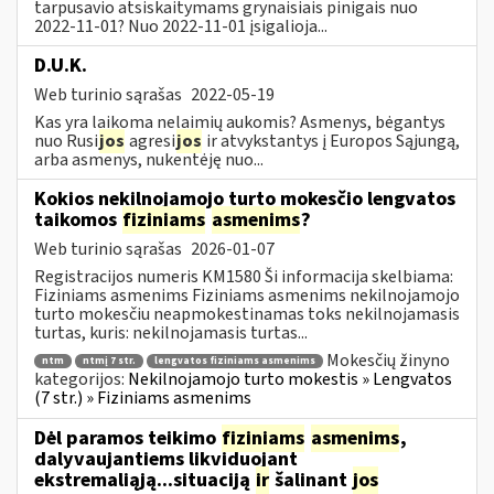
tarpusavio atsiskaitymams grynaisiais pinigais nuo
2022-11-01? Nuo 2022-11-01 įsigalioja...
D.U.K.
Web turinio sąrašas
2022-05-19
Kas yra laikoma nelaimių aukomis? Asmenys, bėgantys
nuo Rusi
jos
agresi
jos
ir atvykstantys į Europos Sąjungą,
arba asmenys, nukentėję nuo...
Kokios nekilnojamojo turto mokesčio lengvatos
taikomos
fiziniams
asmenims
?
Web turinio sąrašas
2026-01-07
Registracijos numeris KM1580 Ši informacija skelbiama:
Fiziniams asmenims Fiziniams asmenims nekilnojamojo
turto mokesčiu neapmokestinamas toks nekilnojamasis
turtas, kuris: nekilnojamasis turtas...
Mokesčių žinyno
ntm
ntmį 7 str.
lengvatos fiziniams asmenims
kategorijos:
Nekilnojamojo turto mokestis » Lengvatos
(7 str.) » Fiziniams asmenims
Dėl paramos teikimo
fiziniams
asmenims
,
dalyvaujantiems likviduojant
ekstremaliąją...situaciją
ir
šalinant
jos