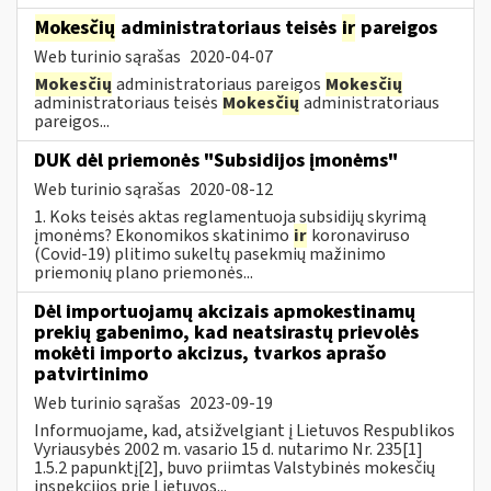
Mokesčių
administratoriaus teisės
ir
pareigos
Web turinio sąrašas
2020-04-07
Mokesčių
administratoriaus pareigos
Mokesčių
administratoriaus teisės
Mokesčių
administratoriaus
pareigos...
DUK dėl priemonės "Subsidijos įmonėms"
Web turinio sąrašas
2020-08-12
1. Koks teisės aktas reglamentuoja subsidijų skyrimą
įmonėms? Ekonomikos skatinimo
ir
koronaviruso
(Covid-19) plitimo sukeltų pasekmių mažinimo
priemonių plano priemonės...
Dėl importuojamų akcizais apmokestinamų
prekių gabenimo, kad neatsirastų prievolės
mokėti importo akcizus, tvarkos aprašo
patvirtinimo
Web turinio sąrašas
2023-09-19
Informuojame, kad, atsižvelgiant į Lietuvos Respublikos
Vyriausybės 2002 m. vasario 15 d. nutarimo Nr. 235[1]
1.5.2 papunktį[2], buvo priimtas Valstybinės mokesčių
inspekcijos prie Lietuvos...