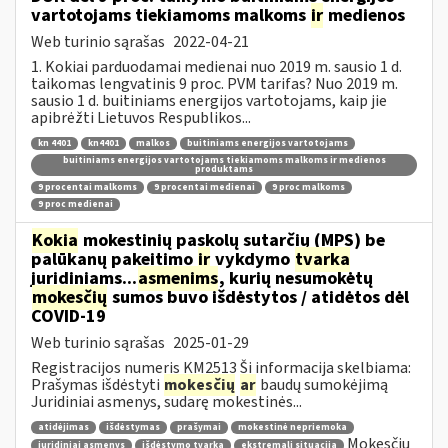
vartotojams tiekiamoms malkoms
ir
medienos
Web turinio sąrašas
2022-04-21
1. Kokiai parduodamai medienai nuo 2019 m. sausio 1 d.
taikomas lengvatinis 9 proc. PVM tarifas? Nuo 2019 m.
sausio 1 d. buitiniams energijos vartotojams, kaip jie
apibrėžti Lietuvos Respublikos...
kn 4401
kn4401
malkos
buitiniams energijos vartotojams
buitiniams energijos vartotojams tiekiamoms malkoms ir medienos
produktams
9 procentai malkoms
9 procentai medienai
9 proc malkoms
9 proc medienai
Kokia
mokestinių paskolų sutarčių (MPS) be
palūkanų pakeitimo
ir
vykdymo
tvarka
juridiniams...
asmenims
, kurių nesumokėtų
mokesčių
sumos buvo išdėstytos / atidėtos dėl
COVID-19
Web turinio sąrašas
2025-01-29
Registracijos numeris KM2513 Ši informacija skelbiama:
Prašymas išdėstyti
mokesčių
ar
baudų sumokėjimą
Juridiniai asmenys, sudarę mokestinės...
atidėjimas
išdėstymas
prašymai
mokestinė nepriemoka
Mokesčių
juridiniai asmenys
išdėstymo tvarka
ekstremali situacija