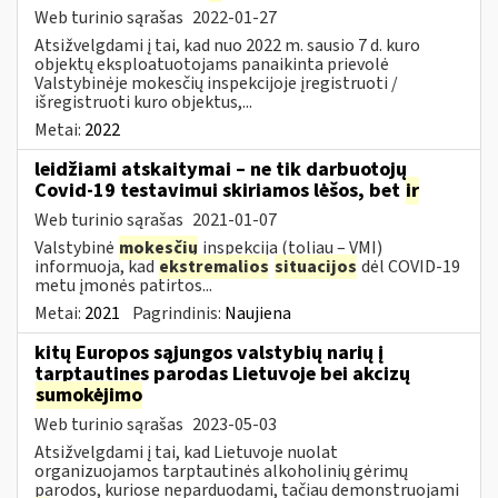
Web turinio sąrašas
2022-01-27
Atsižvelgdami į tai, kad nuo 2022 m. sausio 7 d. kuro
objektų eksploatuotojams panaikinta prievolė
Valstybinėje mokesčių inspekcijoje įregistruoti /
išregistruoti kuro objektus,...
Metai:
2022
leidžiami atskaitymai – ne tik darbuotojų
Covid-19 testavimui skiriamos lėšos, bet
ir
Web turinio sąrašas
2021-01-07
Valstybinė
mokesčių
inspekcija (toliau – VMI)
informuoja, kad
ekstremalios
situacijos
dėl COVID-19
metu įmonės patirtos...
Metai:
2021
Pagrindinis:
Naujiena
kitų Europos sąjungos valstybių narių į
tarptautines parodas Lietuvoje bei akcizų
sumokėjimo
Web turinio sąrašas
2023-05-03
Atsižvelgdami į tai, kad Lietuvoje nuolat
organizuojamos tarptautinės alkoholinių gėrimų
parodos, kuriose neparduodami, tačiau demonstruojami