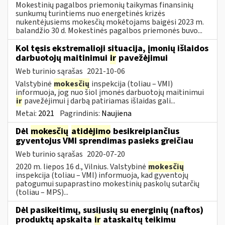
Mokestinių pagalbos priemonių taikymas finansinių
sunkumų turintiems nuo energetinės krizės
nukentėjusiems mokesčių mokėtojams baigėsi 2023 m.
balandžio 30 d. Mokestinės pagalbos priemonės buvo...
Kol tęsis ekstremalioji situacija, įmonių išlaidos
darbuotojų maitinimui
ir
pavežėjimui
Web turinio sąrašas
2021-10-06
Valstybinė
mokesčių
inspekcija (toliau – VMI)
informuoja, jog nuo šiol įmonės darbuotojų maitinimui
ir
pavežėjimui į darbą patiriamas išlaidas gali...
Metai:
2021
Pagrindinis:
Naujiena
Dėl
mokesčių
atidėjimo
besikreipiančius
gyventojus VMI sprendimas pasieks greičiau
Web turinio sąrašas
2020-07-20
2020 m. liepos 16 d., Vilnius. Valstybinė
mokesčių
inspekcija (toliau – VMI) informuoja, kad gyventojų
patogumui supaprastino mokestinių paskolų sutarčių
(toliau – MPS)...
Dėl pasikeitimų, susijusių su energinių (naftos)
produktų apskaita
ir
ataskaitų teikimu