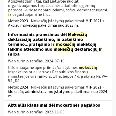
Atsižvelgdami į tai, kad Lietuvoje nuolat
organizuojamos tarptautinės alkoholinių gėrimų
parodos, kuriose neparduodami, tačiau demonstruojami
ir
degustuojami ne tik...
Metai:
2023
Mokesčių įstatymų pakeitimai:
MĮP 2021 »
Akcizų mokesčių pakeitimai nuo 2023 m.
Informacinis pranešimas dėl
Mokesčių
deklaracijų pateikimo, jų pateikimo
termino...pratęsimo
ir
mokesčių
mokėtojų
laikino atleidimo nuo
mokesčių
deklaracijų
ir
(arba
Web turinio sąrašas
2024-07-10
Informuojame apie priimtą Valstybinės
mokesčių
inspekcijos prie Lietuvos Respublikos finansų
ministerijos viršininko 2024 m. liepos 4 d. įsakymą Nr. VA-
54 „Dėl...
Metai:
2024
Mokesčių įstatymų pakeitimai:
MĮP 2021 »
Mokesčių administravimo įstatymo pakeitimai nuo 2024
m.
Aktualūs klausimai dėl mokestinės pagalbos
Web turinio sąrašas
2022-11-03