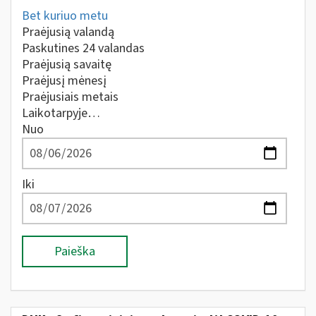
Bet kuriuo metu
Praėjusią valandą
Paskutines 24 valandas
Praėjusią savaitę
Praėjusį mėnesį
Praėjusiais metais
Laikotarpyje…
Nuo
Iki
Paieška