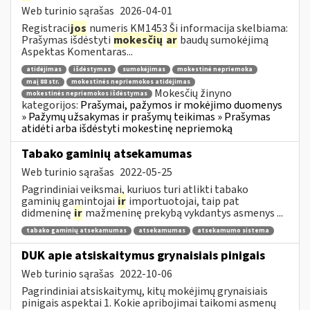
Web turinio sąrašas
2026-04-01
Registraci
jos
numeris KM1453 Ši informacija skelbiama:
Prašymas išdėstyti
mokesčių
ar
baudų sumokėjimą
Aspektas Komentaras...
atidėjimas
išdėstymas
sumokėjimas
mokestinė nepriemoka
maį 88 str.
mokestinės nepriemokos atidėjimas
Mokesčių žinyno
mokestinės nepriemokos išdėstymas
kategorijos:
Prašymai, pažymos ir mokėjimo duomenys
» Pažymų užsakymas ir prašymų teikimas » Prašymas
atidėti arba išdėstyti mokestinę nepriemoką
Tabako gaminių atsekamumas
Web turinio sąrašas
2022-05-25
Pagrindiniai veiksmai, kuriuos turi atlikti tabako
gaminių gamintojai
ir
importuotojai, taip pat
didmeninę
ir
mažmeninę prekybą vykdantys asmenys ...
tabako gaminių atsekamumas
atsekamumas
atsekamumo sistema
DUK apie atsiskaitymus grynaisiais pinigais
Web turinio sąrašas
2022-10-06
Pagrindiniai atsiskaitymų, kitų mokėjimų grynaisiais
pinigais aspektai 1. Kokie apribojimai taikomi asmenų