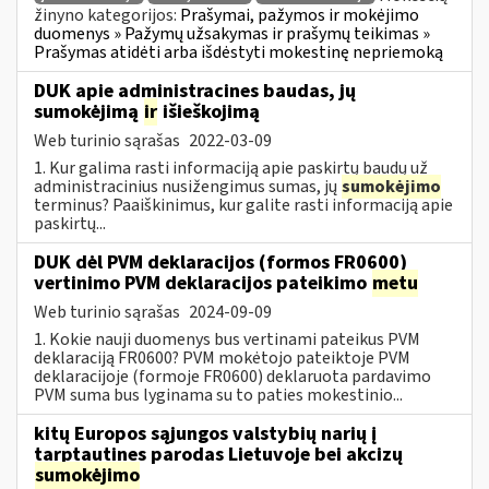
žinyno kategorijos:
Prašymai, pažymos ir mokėjimo
duomenys » Pažymų užsakymas ir prašymų teikimas »
Prašymas atidėti arba išdėstyti mokestinę nepriemoką
DUK apie administracines baudas, jų
sumokėjimą
ir
išieškojimą
Web turinio sąrašas
2022-03-09
1. Kur galima rasti informaciją apie paskirtų baudų už
administracinius nusižengimus sumas, jų
sumokėjimo
terminus? Paaiškinimus, kur galite rasti informaciją apie
paskirtų...
DUK dėl PVM deklaracijos (formos FR0600)
vertinimo PVM deklaracijos pateikimo
metu
Web turinio sąrašas
2024-09-09
1. Kokie nauji duomenys bus vertinami pateikus PVM
deklaraciją FR0600? PVM mokėtojo pateiktoje PVM
deklaracijoje (formoje FR0600) deklaruota pardavimo
PVM suma bus lyginama su to paties mokestinio...
kitų Europos sąjungos valstybių narių į
tarptautines parodas Lietuvoje bei akcizų
sumokėjimo