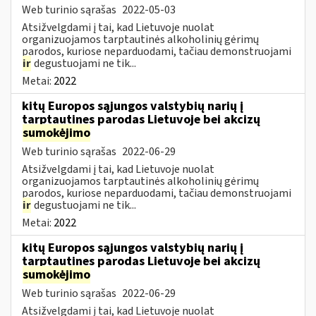
Web turinio sąrašas
2022-05-03
Atsižvelgdami į tai, kad Lietuvoje nuolat
organizuojamos tarptautinės alkoholinių gėrimų
parodos, kuriose neparduodami, tačiau demonstruojami
ir
degustuojami ne tik...
Metai:
2022
kitų Europos sąjungos valstybių narių į
tarptautines parodas Lietuvoje bei akcizų
sumokėjimo
Web turinio sąrašas
2022-06-29
Atsižvelgdami į tai, kad Lietuvoje nuolat
organizuojamos tarptautinės alkoholinių gėrimų
parodos, kuriose neparduodami, tačiau demonstruojami
ir
degustuojami ne tik...
Metai:
2022
kitų Europos sąjungos valstybių narių į
tarptautines parodas Lietuvoje bei akcizų
sumokėjimo
Web turinio sąrašas
2022-06-29
Atsižvelgdami į tai, kad Lietuvoje nuolat