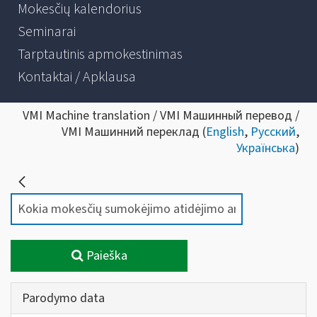
Mokesčių kalendorius
Seminarai
Tarptautinis apmokestinimas
Kontaktai / Apklausa
VMI Machine translation / VMI Машинный перевод /
VMI Машинний переклад (
English
,
Русский
,
Українська
)
Paieška
Parodymo data