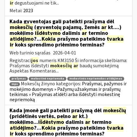
ir
degustuojami ne tik...
Metai:
2023
Kada gyventojas gali pateikti prašymą dėl
mokesčių
(gyventojų pajamų, žemės
ar
kt....)
mokėjimo
išdėstymo
dalimis
ar
termino
atidėjimo
?...
Kokia
prašymo pateikimo
tvarka
ir
koks sprendimo priėmimo terminas?
Web turinio sąrašas
2026-04-01
Registraci
jos
numeris KM3150 Ši informacija skelbiama:
Prašymas išdėstyti
mokesčių
ar
baudų sumokėjimą
Aspektas Komentaras...
prašymas
mokestinė nepriemoka
mokestinės nepriemokos atidėjimas
Mokesčių žinyno kategorijos:
Prašymai, pažymos ir
mps
mokėjimo duomenys » Pažymų užsakymas ir prašymų
teikimas » Prašymas atidėti arba išdėstyti mokestinę
nepriemoką
Kada įmonė gali pateikti prašymą dėl
mokesčių
(pridėtinės vertės, pelno
ar
kt.)
mokėjimo...
išdėstymo
dalimis
ar
termino
atidėjimo
?...
Kokia
prašymo pateikimo
tvarka
ir
koks sprendimo priėmimo terminas?