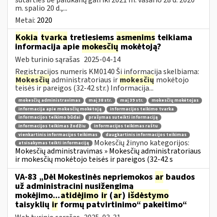
m. spalio 20 d.,...
Metai:
2020
Kokia
tvarka
tretiesiems
asmenims
teikiama
informacija apie
mokesčių
mokėtoją?
Web turinio sąrašas
2025-04-14
Registracijos numeris KM0140 Ši informacija skelbiama:
Mokesčių
administratoriaus ir
mokesčių
mokėtojo
teisės ir pareigos (32-42 str.) Informacija...
mokesčių administravimas
maį 38 str.
maį 39 str.
mokesčių mokėtojas
informacija apie mokesčių mokėtoją
informacijos teikimo tvarka
informacijos teikimo būdai
prašymas suteikti informaciją
informacijos teikimas žodžiu
informacijos teikimas raštu
vienkartinis informacijos teikimas
daugkartinis informacijos teikimas
Mokesčių žinyno kategorijos:
atsisakymas teikti informaciją
Mokesčių administravimas » Mokesčių administratoriaus
ir mokesčių mokėtojo teisės ir pareigos (32-42 s
VA-83 „Dėl Mokestinės nepriemokos
ar
baudos
už administracinį nusižengimą
mokėjimo...
atidėjimo
ir
(
ar
)
išdėstymo
taisyklių
ir
formų patvirtinimo“ pakeitimo“