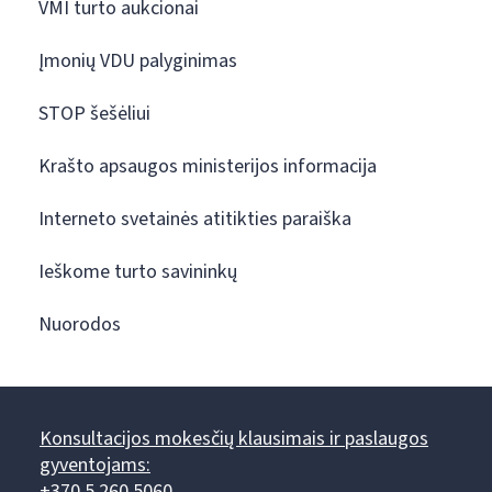
VMI turto aukcionai
Įmonių VDU palyginimas
STOP šešėliui
Krašto apsaugos ministerijos informacija
Interneto svetainės atitikties paraiška
Ieškome turto savininkų
Nuorodos
Konsultacijos mokesčių klausimais ir paslaugos
gyventojams:
+370 5 260 5060