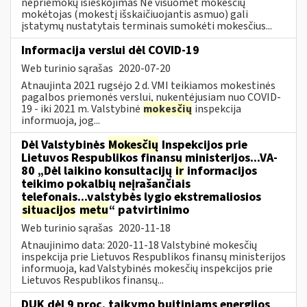
nepriemokų išieškojimas Ne visuomet mokesčių
mokėtojas (mokestį išskaičiuojantis asmuo) gali
įstatymų nustatytais terminais sumokėti mokesčius...
Informacija verslui dėl COVID-19
Web turinio sąrašas
2020-07-20
Atnaujinta 2021 rugsėjo 2 d. VMI teikiamos mokestinės
pagalbos priemonės verslui, nukentėjusiam nuo COVID-
19 - iki 2021 m. Valstybinė
mokesčių
inspekcija
informuoja, jog...
Dėl Valstybinės
Mokesčių
Inspekcijos prie
Lietuvos Respublikos finansų ministerijos...VA-
80 „Dėl laikino konsultacijų
ir
informacijos
teikimo pokalbių neįrašančiais
telefonais...valstybės lygio ekstremaliosios
situacijos
metu
“ patvirtinimo
Web turinio sąrašas
2020-11-18
Atnaujinimo data: 2020-11-18 Valstybinė mokesčių
inspekcija prie Lietuvos Respublikos finansų ministerijos
informuoja, kad Valstybinės mokesčių inspekcijos prie
Lietuvos Respublikos finansų...
DUK dėl 9 proc. taikymo buitiniams energijos