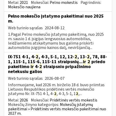
Metai:
2021
Mokesčiai:
Pelno mokestis
Pagrindinis:
Mokesčio naujiena
Pelno mokesčio įstatymo pakeitimai nuo 2025
m.
Web turinio sąrašas
2024-08-12
1.Pagal Pelno mokesčio įstatymo pakeitimą, nuo 2025
m. sausio 1 d. įsigijus lengvuosius automobilius,
leidžiamiems atskaitymams bus galima priskirti
automobilio įsigijimo kainos dalį, neviršijančią...
IX-751 4-1, 4-
2
, 4-3, 5-1, 12, 12-
2
, 13-
2
, 78, 88-
1, 115-1, 115-6, 115-11 straipsnių...
ir
2
priedo
pakeitimo
ir
4-
2
straipsnio pripažinimo
netekusiu galios
Web turinio sąrašas
2026-08-07
Informuojame, kad 2026 m. birželio 18 d. buvo priimtas
Lietuvos Respublikos pridėtinės vertės mokesčio
įstatymo Nr. IX-751 4-1, 4-
2
, 4-3, 5-1, 1
2
,...
Metai:
2026
Mokesčiai:
Pridėtinės vertės mokestis
Mokesčių žinyno kategorijos:
Mokesčių įstatymų
pakeitimai » Pridėtinės vertės mokesčio pakeitimai nuo
2027 m.