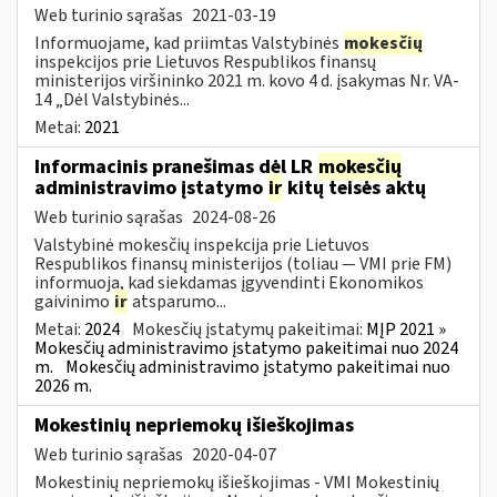
Web turinio sąrašas
2021-03-19
Informuojame, kad priimtas Valstybinės
mokesčių
inspekcijos prie Lietuvos Respublikos finansų
ministerijos viršininko 2021 m. kovo 4 d. įsakymas Nr. VA-
14 „Dėl Valstybinės...
Metai:
2021
Informacinis pranešimas dėl LR
mokesčių
administravimo įstatymo
ir
kitų teisės aktų
Web turinio sąrašas
2024-08-26
Valstybinė mokesčių inspekcija prie Lietuvos
Respublikos finansų ministerijos (toliau — VMI prie FM)
informuoja, kad siekdamas įgyvendinti Ekonomikos
gaivinimo
ir
atsparumo...
Metai:
2024
Mokesčių įstatymų pakeitimai:
MĮP 2021 »
Mokesčių administravimo įstatymo pakeitimai nuo 2024
m.
Mokesčių administravimo įstatymo pakeitimai nuo
2026 m.
Mokestinių nepriemokų išieškojimas
Web turinio sąrašas
2020-04-07
Mokestinių nepriemokų išieškojimas - VMI Mokestinių