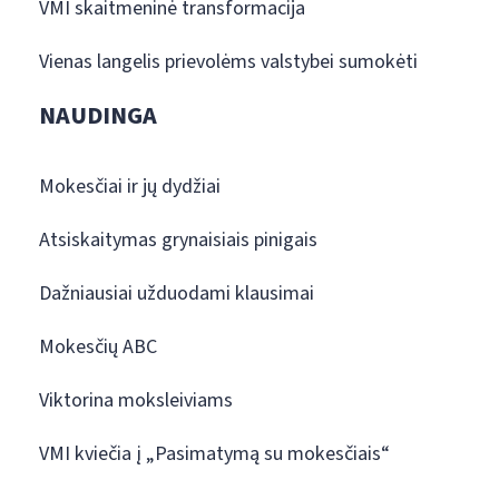
VMI skaitmeninė transformacija
Vienas langelis prievolėms valstybei sumokėti
NAUDINGA
Mokesčiai ir jų dydžiai
Atsiskaitymas grynaisiais pinigais
Dažniausiai užduodami klausimai
Mokesčių ABC
Viktorina moksleiviams
VMI kviečia į „Pasimatymą su mokesčiais“