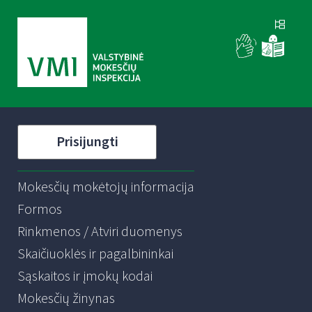
Prisijungti
Mokesčių mokėtojų informacija
Formos
Rinkmenos / Atviri duomenys
Skaičiuoklės ir pagalbininkai
Sąskaitos ir įmokų kodai
Mokesčių žinynas