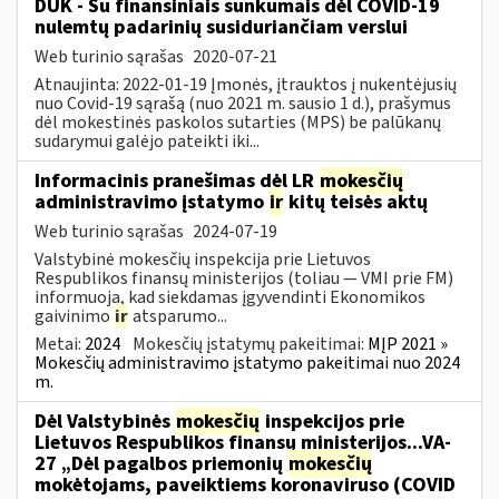
DUK - Su finansiniais sunkumais dėl COVID-19
nulemtų padarinių susiduriančiam verslui
Web turinio sąrašas
2020-07-21
Atnaujinta: 2022-01-19 Įmonės, įtrauktos į nukentėjusių
nuo Covid-19 sąrašą (nuo 2021 m. sausio 1 d.), prašymus
dėl mokestinės paskolos sutarties (MPS) be palūkanų
sudarymui galėjo pateikti iki...
Informacinis pranešimas dėl LR
mokesčių
administravimo įstatymo
ir
kitų teisės aktų
Web turinio sąrašas
2024-07-19
Valstybinė mokesčių inspekcija prie Lietuvos
Respublikos finansų ministerijos (toliau — VMI prie FM)
informuoja, kad siekdamas įgyvendinti Ekonomikos
gaivinimo
ir
atsparumo...
Metai:
2024
Mokesčių įstatymų pakeitimai:
MĮP 2021 »
Mokesčių administravimo įstatymo pakeitimai nuo 2024
m.
Dėl Valstybinės
mokesčių
inspekcijos prie
Lietuvos Respublikos finansų ministerijos...VA-
27 „Dėl pagalbos priemonių
mokesčių
mokėtojams, paveiktiems koronaviruso (COVID