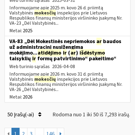
Web turinio sąrašas
2025-03-31
Informuojame apie 2025 m. kovo 26 d. priimtą
Valstybinės
mokesčių
inspekcijos prie Lietuvos
Respublikos finansų ministerijos viršininko įsakymą Nr.
VA-23 „Dėl Valstybinės...
Metai:
2025
VA-83 „Dėl Mokestinės nepriemokos
ar
baudos
už administracinį nusižengimą
mokėjimo...
atidėjimo
ir
(
ar
)
išdėstymo
taisyklių
ir
formų patvirtinimo“ pakeitimo“
Web turinio sąrašas
2026-04-08
Informuojame apie 2026 m. kovo 31 d. priimtą
Valstybinės
mokesčių
inspekcijos prie Lietuvos
Respublikos finansų ministerijos viršininko įsakymą Nr.
VA-26 „Dėl Valstybinės...
Metai:
2026
50 Įrašų(-ai)
Rodoma nuo 1 iki 50 iš 7,293 irašų.
1
2
3
...
146