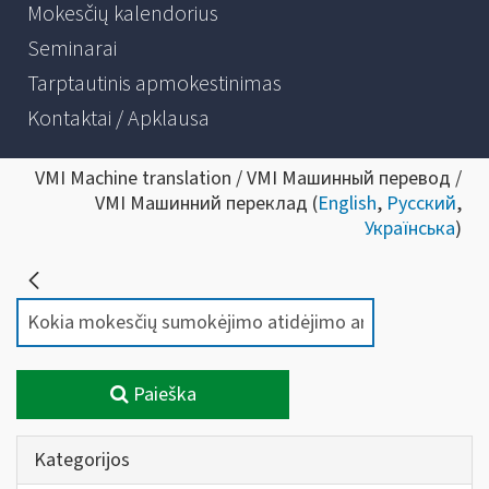
Mokesčių kalendorius
Seminarai
Tarptautinis apmokestinimas
Kontaktai / Apklausa
VMI Machine translation / VMI Машинный перевод /
VMI Машинний переклад (
English
,
Русский
,
Українська
)
Paieška
Kategorijos