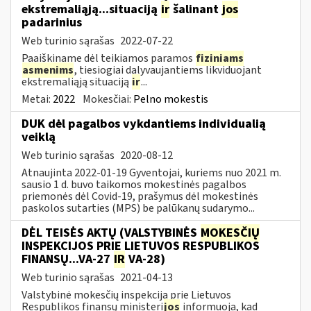
ekstremaliąją...situaciją
ir
šalinant
jos
padarinius
Web turinio sąrašas
2022-07-22
Paaiškiname dėl teikiamos paramos
fiziniams
asmenims
, tiesiogiai dalyvaujantiems likviduojant
ekstremaliąją situaciją
ir
...
Metai:
2022
Mokesčiai:
Pelno mokestis
DUK dėl pagalbos vykdantiems individualią
veiklą
Web turinio sąrašas
2020-08-12
Atnaujinta 2022-01-19 Gyventojai, kuriems nuo 2021 m.
sausio 1 d. buvo taikomos mokestinės pagalbos
priemonės dėl Covid-19, prašymus dėl mokestinės
paskolos sutarties (MPS) be palūkanų sudarymo...
DĖL TEISĖS AKTŲ (VALSTYBINĖS
MOKESČIŲ
INSPEKCIJOS PRIE LIETUVOS RESPUBLIKOS
FINANSŲ...VA-27
IR
VA-28)
Web turinio sąrašas
2021-04-13
Valstybinė mokesčių inspekcija prie Lietuvos
Respublikos finansų ministeri
jos
informuoja, kad