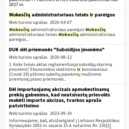
2027 m.
Mokesčių
administratoriaus teisės
ir
pareigos
Web turinio sąrašas
2020-04-07
Mokesčių
administratoriaus pareigos
Mokesčių
administratoriaus teisės
Mokesčių
administratoriaus
pareigos...
DUK dėl priemonės "Subsidijos įmonėms"
Web turinio sąrašas
2020-08-12
1. Koks teisės aktas reglamentuoja subsidijų skyrimą
įmonėms? Ekonomikos skatinimo
ir
koronaviruso
(Covid-19) plitimo sukeltų pasekmių mažinimo
priemonių plano priemonės...
Dėl importuojamų akcizais apmokestinamų
prekių gabenimo, kad neatsirastų prievolės
mokėti importo akcizus, tvarkos aprašo
patvirtinimo
Web turinio sąrašas
2023-09-19
Informuojame, kad, atsižvelgiant į Lietuvos Respublikos
Vyriausybės 2002 m. vasario 15 d. nutarimo Nr. 235[1]