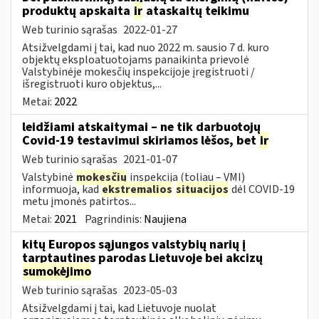
produktų apskaita
ir
ataskaitų teikimu
Web turinio sąrašas
2022-01-27
Atsižvelgdami į tai, kad nuo 2022 m. sausio 7 d. kuro
objektų eksploatuotojams panaikinta prievolė
Valstybinėje mokesčių inspekcijoje įregistruoti /
išregistruoti kuro objektus,...
Metai:
2022
leidžiami atskaitymai – ne tik darbuotojų
Covid-19 testavimui skiriamos lėšos, bet
ir
Web turinio sąrašas
2021-01-07
Valstybinė
mokesčių
inspekcija (toliau – VMI)
informuoja, kad
ekstremalios
situacijos
dėl COVID-19
metu įmonės patirtos...
Metai:
2021
Pagrindinis:
Naujiena
kitų Europos sąjungos valstybių narių į
tarptautines parodas Lietuvoje bei akcizų
sumokėjimo
Web turinio sąrašas
2023-05-03
Atsižvelgdami į tai, kad Lietuvoje nuolat