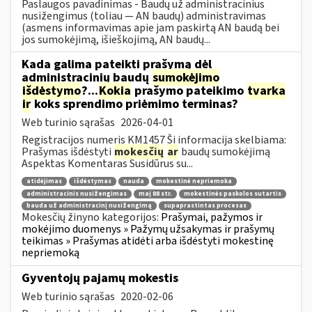
Paslaugos pavadinimas - Baudų už administracinius
nusižengimus (toliau — AN baudų) administravimas
(asmens informavimas apie jam paskirtą AN baudą bei
jos sumokėjimą, išieškojimą, AN baudų...
Kada galima pateikti prašymą dėl
administracinių baudų
sumokėjimo
išdėstymo
?...
Kokia
prašymo pateikimo
tvarka
ir
koks sprendimo priėmimo terminas?
Web turinio sąrašas
2026-04-01
Registracijos numeris KM1457 Ši informacija skelbiama:
Prašymas išdėstyti
mokesčių
ar
baudų sumokėjimą
Aspektas Komentaras Susidūrus su...
atidėjimas
išdėstymas
nauda
mokestinė nepriemoka
administracinis nusižengimas
maį 88 str.
mokestinės paskolos sutartis
bauda už administracinį nusižengimą
supaprastintas procesas
Mokesčių žinyno kategorijos:
Prašymai, pažymos ir
mokėjimo duomenys » Pažymų užsakymas ir prašymų
teikimas » Prašymas atidėti arba išdėstyti mokestinę
nepriemoką
Gyventojų pajamų mokestis
Web turinio sąrašas
2020-02-06