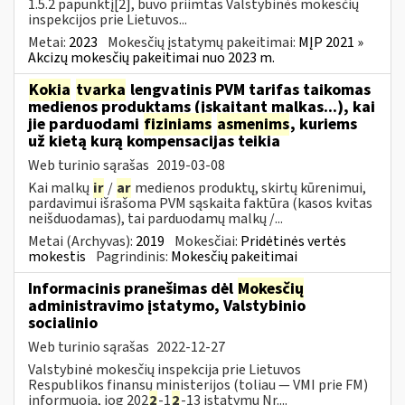
1.5.2 papunktį[2], buvo priimtas Valstybinės mokesčių
inspekcijos prie Lietuvos...
Metai:
2023
Mokesčių įstatymų pakeitimai:
MĮP 2021 »
Akcizų mokesčių pakeitimai nuo 2023 m.
Kokia
tvarka
lengvatinis PVM tarifas taikomas
medienos produktams (įskaitant malkas...), kai
jie parduodami
fiziniams
asmenims
, kuriems
už kietą kurą kompensacijas teikia
Web turinio sąrašas
2019-03-08
Kai malkų
ir
/
ar
medienos produktų, skirtų kūrenimui,
pardavimui išrašoma PVM sąskaita faktūra (kasos kvitas
neišduodamas), tai parduodamų malkų /...
Metai (Archyvas):
2019
Mokesčiai:
Pridėtinės vertės
mokestis
Pagrindinis:
Mokesčių pakeitimai
Informacinis pranešimas dėl
Mokesčių
administravimo įstatymo, Valstybinio
socialinio
Web turinio sąrašas
2022-12-27
Valstybinė mokesčių inspekcija prie Lietuvos
Respublikos finansų ministerijos (toliau — VMI prie FM)
informuoja, jog 202
2
-1
2
-13 įstatymu Nr....