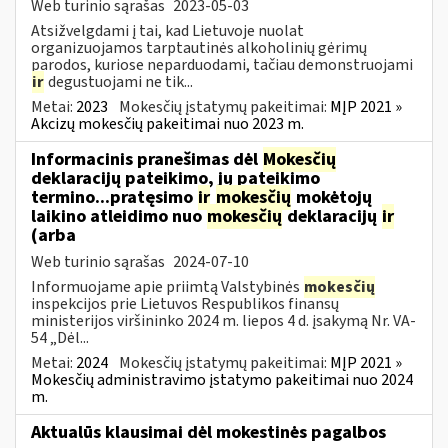
Web turinio sąrašas
2023-05-03
Atsižvelgdami į tai, kad Lietuvoje nuolat
organizuojamos tarptautinės alkoholinių gėrimų
parodos, kuriose neparduodami, tačiau demonstruojami
ir
degustuojami ne tik...
Metai:
2023
Mokesčių įstatymų pakeitimai:
MĮP 2021 »
Akcizų mokesčių pakeitimai nuo 2023 m.
Informacinis pranešimas dėl
Mokesčių
deklaracijų pateikimo, jų pateikimo
termino...pratęsimo
ir
mokesčių
mokėtojų
laikino atleidimo nuo
mokesčių
deklaracijų
ir
(arba
Web turinio sąrašas
2024-07-10
Informuojame apie priimtą Valstybinės
mokesčių
inspekcijos prie Lietuvos Respublikos finansų
ministerijos viršininko 2024 m. liepos 4 d. įsakymą Nr. VA-
54 „Dėl...
Metai:
2024
Mokesčių įstatymų pakeitimai:
MĮP 2021 »
Mokesčių administravimo įstatymo pakeitimai nuo 2024
m.
Aktualūs klausimai dėl mokestinės pagalbos