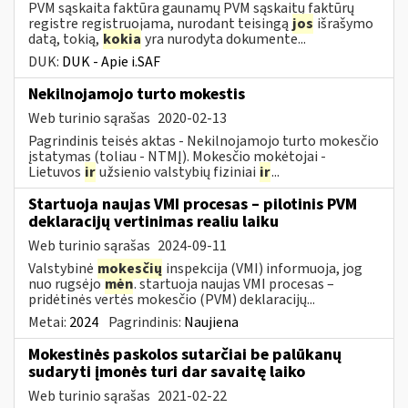
PVM sąskaita faktūra gaunamų PVM sąskaitų faktūrų
registre registruojama, nurodant teisingą
jos
išrašymo
datą, tokią,
kokia
yra nurodyta dokumente...
DUK:
DUK - Apie i.SAF
Nekilnojamojo turto mokestis
Web turinio sąrašas
2020-02-13
Pagrindinis teisės aktas - Nekilnojamojo turto mokesčio
įstatymas (toliau - NTMĮ). Mokesčio mokėtojai -
Lietuvos
ir
užsienio valstybių fiziniai
ir
...
Startuoja naujas VMI procesas – pilotinis PVM
deklaracijų vertinimas realiu laiku
Web turinio sąrašas
2024-09-11
Valstybinė
mokesčių
inspekcija (VMI) informuoja, jog
nuo rugsėjo
mėn
. startuoja naujas VMI procesas –
pridėtinės vertės mokesčio (PVM) deklaracijų...
Metai:
2024
Pagrindinis:
Naujiena
Mokestinės paskolos sutarčiai be palūkanų
sudaryti įmonės turi dar savaitę laiko
Web turinio sąrašas
2021-02-22