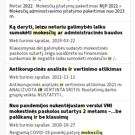
Metai:
2022
Mokesčių įstatymų pakeitimai:
MĮP 2021 »
Mokesčių administravimo įstatymo pakeitimai nuo 2023
m.
Ką daryti, jeigu neturiu galimybės laiku
sumokėti
mokesčių
ar
administracinės baudos
Web turinio sąrašas
2019-03-22
Klausimynas dėl galimybės sudaryti mokestinės
paskolos sutartį Jeigu susidūrėte su finansiniais
sunkumais
ir
negalite laiku sumokėti mokesčio
ir
/...
Antikorupcinės analizės
ir
vertinimo atlikimas
Web turinio sąrašas
2021-11-12
Antikorupcinės analizės
ir
vertinimo atlikimas 2021 m.
ANALIZUOTA
IR
VERTINTA SRITIS: Nuolatinių darbo
grupių veikla. NUSTATYTI...
Nuo pandemijos nukentėjusiam verslui VMI
mokestinės paskolos sutartys
2
metams –...be
palūkanų
ir
be klausimų
Web turinio sąrašas
2020-10-27
Neigiamą COVID-19 poveikį patyrę
mokesčių