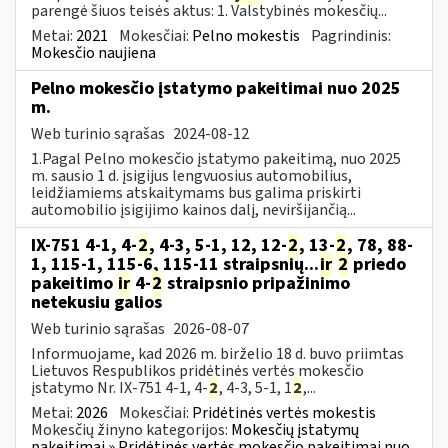
parengė šiuos teisės aktus: 1. Valstybinės mokesčių...
Metai:
2021
Mokesčiai:
Pelno mokestis
Pagrindinis:
Mokesčio naujiena
Pelno mokesčio įstatymo pakeitimai nuo 2025
m.
Web turinio sąrašas
2024-08-12
1.Pagal Pelno mokesčio įstatymo pakeitimą, nuo 2025
m. sausio 1 d. įsigijus lengvuosius automobilius,
leidžiamiems atskaitymams bus galima priskirti
automobilio įsigijimo kainos dalį, neviršijančią...
IX-751 4-1, 4-
2
, 4-3, 5-1, 12, 12-
2
, 13-
2
, 78, 88-
1, 115-1, 115-6, 115-11 straipsnių...
ir
2
priedo
pakeitimo
ir
4-
2
straipsnio pripažinimo
netekusiu galios
Web turinio sąrašas
2026-08-07
Informuojame, kad 2026 m. birželio 18 d. buvo priimtas
Lietuvos Respublikos pridėtinės vertės mokesčio
įstatymo Nr. IX-751 4-1, 4-
2
, 4-3, 5-1, 1
2
,...
Metai:
2026
Mokesčiai:
Pridėtinės vertės mokestis
Mokesčių žinyno kategorijos:
Mokesčių įstatymų
pakeitimai » Pridėtinės vertės mokesčio pakeitimai nuo