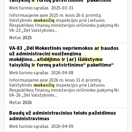
taisyklių
ir
formų patvirtinimo“ pakeitimo“
Web turinio sąrašas
2025-03-31
Informuojame apie 2025 m. kovo 26 d. priimtą
Valstybinės
mokesčių
inspekcijos prie Lietuvos
Respublikos finansų ministerijos viršininko įsakymą Nr.
VA-23 „Dėl Valstybinės...
Metai:
2025
VA-83 „Dėl Mokestinės nepriemokos
ar
baudos
už administracinį nusižengimą
mokėjimo...
atidėjimo
ir
(
ar
)
išdėstymo
taisyklių
ir
formų patvirtinimo“ pakeitimo“
Web turinio sąrašas
2026-04-08
Informuojame apie 2026 m. kovo 31 d. priimtą
Valstybinės
mokesčių
inspekcijos prie Lietuvos
Respublikos finansų ministerijos viršininko įsakymą Nr.
VA-26 „Dėl Valstybinės...
Metai:
2026
Baudų už administracinius teisės pažeidimus
administravimas
Web turinio sąrašas
2020-04-09