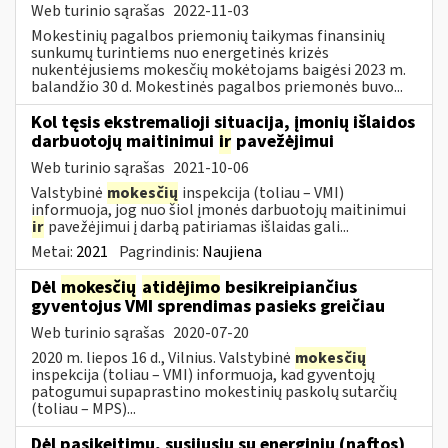
Web turinio sąrašas
2022-11-03
Mokestinių pagalbos priemonių taikymas finansinių
sunkumų turintiems nuo energetinės krizės
nukentėjusiems mokesčių mokėtojams baigėsi 2023 m.
balandžio 30 d. Mokestinės pagalbos priemonės buvo...
Kol tęsis ekstremalioji situacija, įmonių išlaidos
darbuotojų maitinimui
ir
pavežėjimui
Web turinio sąrašas
2021-10-06
Valstybinė
mokesčių
inspekcija (toliau – VMI)
informuoja, jog nuo šiol įmonės darbuotojų maitinimui
ir
pavežėjimui į darbą patiriamas išlaidas gali...
Metai:
2021
Pagrindinis:
Naujiena
Dėl
mokesčių
atidėjimo
besikreipiančius
gyventojus VMI sprendimas pasieks greičiau
Web turinio sąrašas
2020-07-20
2020 m. liepos 16 d., Vilnius. Valstybinė
mokesčių
inspekcija (toliau – VMI) informuoja, kad gyventojų
patogumui supaprastino mokestinių paskolų sutarčių
(toliau – MPS)...
Dėl pasikeitimų, susijusių su energinių (naftos)