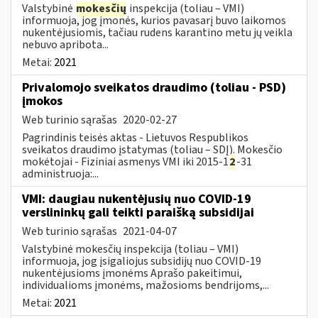
Valstybinė
mokesčių
inspekcija (toliau – VMI)
informuoja, jog įmonės, kurios pavasarį buvo laikomos
nukentėjusiomis, tačiau rudens karantino metu jų veikla
nebuvo apribota...
Metai:
2021
Privalomojo sveikatos draudimo (toliau - PSD)
įmokos
Web turinio sąrašas
2020-02-27
Pagrindinis teisės aktas - Lietuvos Respublikos
sveikatos draudimo įstatymas (toliau – SDĮ). Mokesčio
mokėtojai - Fiziniai asmenys VMI iki 2015-1
2
-31
administruoja:...
VMI: daugiau nukentėjusių nuo COVID-19
verslininkų gali teikti paraišką subsidijai
Web turinio sąrašas
2021-04-07
Valstybinė mokesčių inspekcija (toliau – VMI)
informuoja, jog įsigaliojus subsidijų nuo COVID-19
nukentėjusioms įmonėms Aprašo pakeitimui,
individualioms įmonėms, mažosioms bendrijoms,...
Metai:
2021