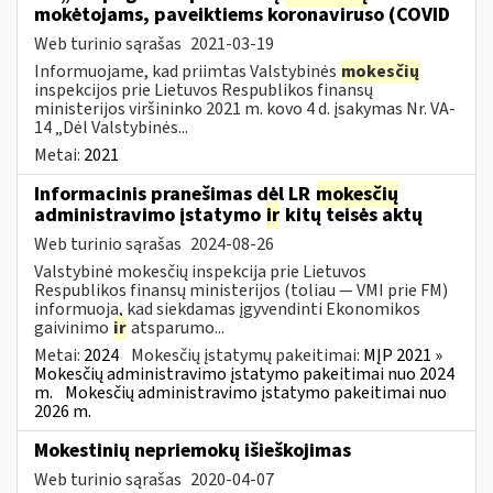
mokėtojams, paveiktiems koronaviruso (COVID
Web turinio sąrašas
2021-03-19
Informuojame, kad priimtas Valstybinės
mokesčių
inspekcijos prie Lietuvos Respublikos finansų
ministerijos viršininko 2021 m. kovo 4 d. įsakymas Nr. VA-
14 „Dėl Valstybinės...
Metai:
2021
Informacinis pranešimas dėl LR
mokesčių
administravimo įstatymo
ir
kitų teisės aktų
Web turinio sąrašas
2024-08-26
Valstybinė mokesčių inspekcija prie Lietuvos
Respublikos finansų ministerijos (toliau — VMI prie FM)
informuoja, kad siekdamas įgyvendinti Ekonomikos
gaivinimo
ir
atsparumo...
Metai:
2024
Mokesčių įstatymų pakeitimai:
MĮP 2021 »
Mokesčių administravimo įstatymo pakeitimai nuo 2024
m.
Mokesčių administravimo įstatymo pakeitimai nuo
2026 m.
Mokestinių nepriemokų išieškojimas
Web turinio sąrašas
2020-04-07