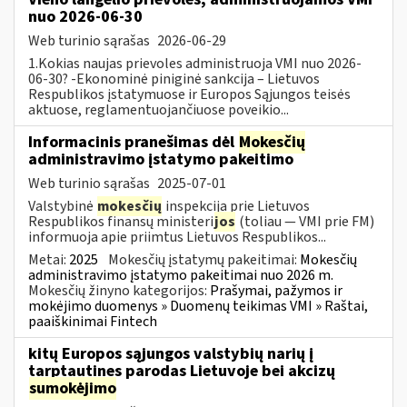
nuo 2026-06-30
Web turinio sąrašas
2026-06-29
1.Kokias naujas prievoles administruoja VMI nuo 2026-
06-30? -Ekonominė piniginė sankcija – Lietuvos
Respublikos įstatymuose ir Europos Sąjungos teisės
aktuose, reglamentuojančiuose poveikio...
Informacinis pranešimas dėl
Mokesčių
administravimo įstatymo pakeitimo
Web turinio sąrašas
2025-07-01
Valstybinė
mokesčių
inspekcija prie Lietuvos
Respublikos finansų ministeri
jos
(toliau — VMI prie FM)
informuoja apie priimtus Lietuvos Respublikos...
Metai:
2025
Mokesčių įstatymų pakeitimai:
Mokesčių
administravimo įstatymo pakeitimai nuo 2026 m.
Mokesčių žinyno kategorijos:
Prašymai, pažymos ir
mokėjimo duomenys » Duomenų teikimas VMI » Raštai,
paaiškinimai Fintech
kitų Europos sąjungos valstybių narių į
tarptautines parodas Lietuvoje bei akcizų
sumokėjimo