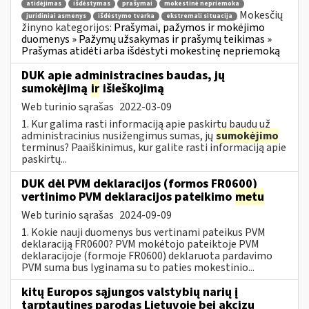
atidėjimas
išdėstymas
prašymai
mokestinė nepriemoka
Mokesčių
juridiniai asmenys
išdėstymo tvarka
ekstremali situacija
žinyno kategorijos:
Prašymai, pažymos ir mokėjimo
duomenys » Pažymų užsakymas ir prašymų teikimas »
Prašymas atidėti arba išdėstyti mokestinę nepriemoką
DUK apie administracines baudas, jų
sumokėjimą
ir
išieškojimą
Web turinio sąrašas
2022-03-09
1. Kur galima rasti informaciją apie paskirtų baudų už
administracinius nusižengimus sumas, jų
sumokėjimo
terminus? Paaiškinimus, kur galite rasti informaciją apie
paskirtų...
DUK dėl PVM deklaracijos (formos FR0600)
vertinimo PVM deklaracijos pateikimo
metu
Web turinio sąrašas
2024-09-09
1. Kokie nauji duomenys bus vertinami pateikus PVM
deklaraciją FR0600? PVM mokėtojo pateiktoje PVM
deklaracijoje (formoje FR0600) deklaruota pardavimo
PVM suma bus lyginama su to paties mokestinio...
kitų Europos sąjungos valstybių narių į
tarptautines parodas Lietuvoje bei akcizų