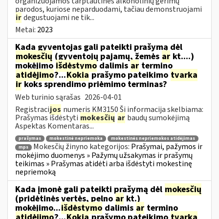
organizuojamos tarptautinės alkoholinių gėrimų
parodos, kuriose neparduodami, tačiau demonstruojami
ir
degustuojami ne tik...
Metai:
2023
Kada gyventojas gali pateikti prašymą dėl
mokesčių
(gyventojų pajamų, žemės
ar
kt....)
mokėjimo
išdėstymo
dalimis
ar
termino
atidėjimo
?...
Kokia
prašymo pateikimo
tvarka
ir
koks sprendimo priėmimo terminas?
Web turinio sąrašas
2026-04-01
Registraci
jos
numeris KM3150 Ši informacija skelbiama:
Prašymas išdėstyti
mokesčių
ar
baudų sumokėjimą
Aspektas Komentaras...
prašymas
mokestinė nepriemoka
mokestinės nepriemokos atidėjimas
Mokesčių žinyno kategorijos:
Prašymai, pažymos ir
mps
mokėjimo duomenys » Pažymų užsakymas ir prašymų
teikimas » Prašymas atidėti arba išdėstyti mokestinę
nepriemoką
Kada įmonė gali pateikti prašymą dėl
mokesčių
(pridėtinės vertės, pelno
ar
kt.)
mokėjimo...
išdėstymo
dalimis
ar
termino
atidėjimo
?...
Kokia
prašymo pateikimo
tvarka