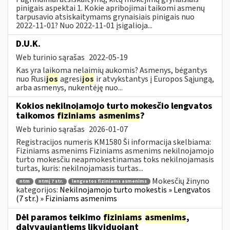
pinigais aspektai 1. Kokie apribojimai taikomi asmenų
tarpusavio atsiskaitymams grynaisiais pinigais nuo
2022-11-01? Nuo 2022-11-01 įsigalioja...
D.U.K.
Web turinio sąrašas
2022-05-19
Kas yra laikoma nelaimių aukomis? Asmenys, bėgantys
nuo Rusi
jos
agresi
jos
ir atvykstantys į Europos Sąjungą,
arba asmenys, nukentėję nuo...
Kokios nekilnojamojo turto mokesčio lengvatos
taikomos
fiziniams
asmenims
?
Web turinio sąrašas
2026-01-07
Registracijos numeris KM1580 Ši informacija skelbiama:
Fiziniams asmenims Fiziniams asmenims nekilnojamojo
turto mokesčiu neapmokestinamas toks nekilnojamasis
turtas, kuris: nekilnojamasis turtas...
Mokesčių žinyno
ntm
ntmį 7 str.
lengvatos fiziniams asmenims
kategorijos:
Nekilnojamojo turto mokestis » Lengvatos
(7 str.) » Fiziniams asmenims
Dėl paramos teikimo
fiziniams
asmenims
,
dalyvaujantiems likviduojant