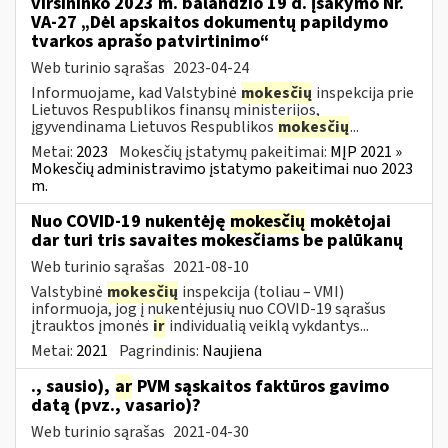
viršininko 2023 m. balandžio 19 d. įsakymo Nr.
VA-27 „Dėl apskaitos dokumentų papildymo
tvarkos aprašo patvirtinimo“
Web turinio sąrašas
2023-04-24
Informuojame, kad Valstybinė
mokesčių
inspekcija prie
Lietuvos Respublikos finansų ministerijos,
įgyvendinama Lietuvos Respublikos
mokesčių
...
Metai:
2023
Mokesčių įstatymų pakeitimai:
MĮP 2021 »
Mokesčių administravimo įstatymo pakeitimai nuo 2023
m.
Nuo COVID-19 nukentėję
mokesčių
mokėtojai
dar turi tris savaites mokesčiams be palūkanų
Web turinio sąrašas
2021-08-10
Valstybinė
mokesčių
inspekcija (toliau – VMI)
informuoja, jog į nukentėjusių nuo COVID-19 sąrašus
įtrauktos įmonės
ir
individualią veiklą vykdantys...
Metai:
2021
Pagrindinis:
Naujiena
., sausio),
ar
PVM sąskaitos faktūros gavimo
datą (pvz., vasario)?
Web turinio sąrašas
2021-04-30