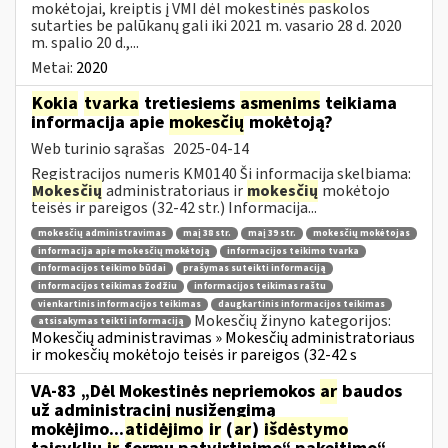
mokėtojai, kreiptis į VMI dėl mokestinės paskolos
sutarties be palūkanų gali iki 2021 m. vasario 28 d. 2020
m. spalio 20 d.,...
Metai:
2020
Kokia
tvarka
tretiesiems
asmenims
teikiama
informacija apie
mokesčių
mokėtoją?
Web turinio sąrašas
2025-04-14
Registracijos numeris KM0140 Ši informacija skelbiama:
Mokesčių
administratoriaus ir
mokesčių
mokėtojo
teisės ir pareigos (32-42 str.) Informacija...
mokesčių administravimas
maį 38 str.
maį 39 str.
mokesčių mokėtojas
informacija apie mokesčių mokėtoją
informacijos teikimo tvarka
informacijos teikimo būdai
prašymas suteikti informaciją
informacijos teikimas žodžiu
informacijos teikimas raštu
vienkartinis informacijos teikimas
daugkartinis informacijos teikimas
Mokesčių žinyno kategorijos:
atsisakymas teikti informaciją
Mokesčių administravimas » Mokesčių administratoriaus
ir mokesčių mokėtojo teisės ir pareigos (32-42 s
VA-83 „Dėl Mokestinės nepriemokos
ar
baudos
už administracinį nusižengimą
mokėjimo...
atidėjimo
ir
(
ar
)
išdėstymo