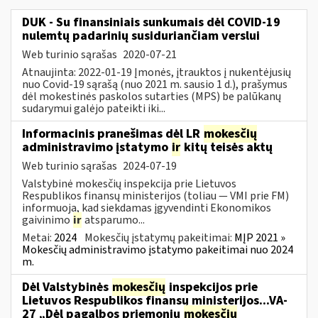
DUK - Su finansiniais sunkumais dėl COVID-19
nulemtų padarinių susiduriančiam verslui
Web turinio sąrašas
2020-07-21
Atnaujinta: 2022-01-19 Įmonės, įtrauktos į nukentėjusių
nuo Covid-19 sąrašą (nuo 2021 m. sausio 1 d.), prašymus
dėl mokestinės paskolos sutarties (MPS) be palūkanų
sudarymui galėjo pateikti iki...
Informacinis pranešimas dėl LR
mokesčių
administravimo įstatymo
ir
kitų teisės aktų
Web turinio sąrašas
2024-07-19
Valstybinė mokesčių inspekcija prie Lietuvos
Respublikos finansų ministerijos (toliau — VMI prie FM)
informuoja, kad siekdamas įgyvendinti Ekonomikos
gaivinimo
ir
atsparumo...
Metai:
2024
Mokesčių įstatymų pakeitimai:
MĮP 2021 »
Mokesčių administravimo įstatymo pakeitimai nuo 2024
m.
Dėl Valstybinės
mokesčių
inspekcijos prie
Lietuvos Respublikos finansų ministerijos...VA-
27 „Dėl pagalbos priemonių
mokesčių