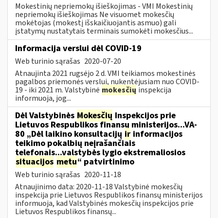
Mokestinių nepriemokų išieškojimas - VMI Mokestinių
nepriemokų išieškojimas Ne visuomet mokesčių
mokėtojas (mokestį išskaičiuojantis asmuo) gali
įstatymų nustatytais terminais sumokėti mokesčius...
Informacija verslui dėl COVID-19
Web turinio sąrašas
2020-07-20
Atnaujinta 2021 rugsėjo 2 d. VMI teikiamos mokestinės
pagalbos priemonės verslui, nukentėjusiam nuo COVID-
19 - iki 2021 m. Valstybinė
mokesčių
inspekcija
informuoja, jog...
Dėl Valstybinės
Mokesčių
Inspekcijos prie
Lietuvos Respublikos finansų ministerijos...VA-
80 „Dėl laikino konsultacijų
ir
informacijos
teikimo pokalbių neįrašančiais
telefonais...valstybės lygio ekstremaliosios
situacijos
metu
“ patvirtinimo
Web turinio sąrašas
2020-11-18
Atnaujinimo data: 2020-11-18 Valstybinė mokesčių
inspekcija prie Lietuvos Respublikos finansų ministerijos
informuoja, kad Valstybinės mokesčių inspekcijos prie
Lietuvos Respublikos finansų...