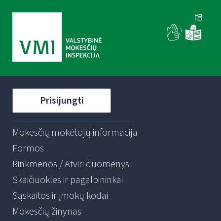
Prisijungti
Mokesčių mokėtojų informacija
Formos
Rinkmenos / Atviri duomenys
Skaičiuoklės ir pagalbininkai
Sąskaitos ir įmokų kodai
Mokesčių žinynas