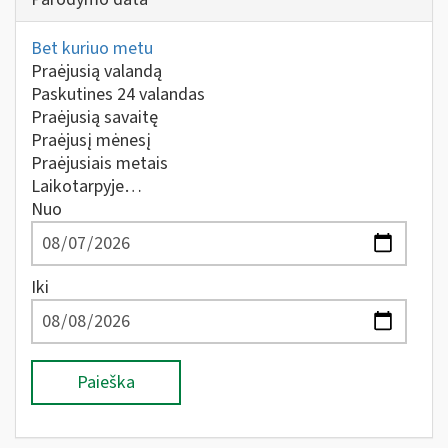
Bet kuriuo metu
Praėjusią valandą
Paskutines 24 valandas
Praėjusią savaitę
Praėjusį mėnesį
Praėjusiais metais
Laikotarpyje…
Nuo
Iki
Paieška