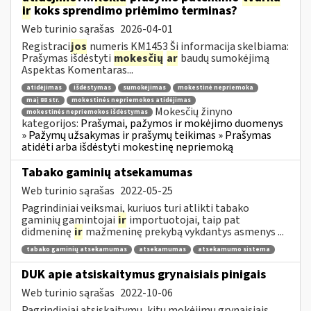
ir
koks sprendimo priėmimo terminas?
Web turinio sąrašas
2026-04-01
Registraci
jos
numeris KM1453 Ši informacija skelbiama:
Prašymas išdėstyti
mokesčių
ar
baudų sumokėjimą
Aspektas Komentaras...
atidėjimas
išdėstymas
sumokėjimas
mokestinė nepriemoka
maį 88 str.
mokestinės nepriemokos atidėjimas
Mokesčių žinyno
mokestinės nepriemokos išdėstymas
kategorijos:
Prašymai, pažymos ir mokėjimo duomenys
» Pažymų užsakymas ir prašymų teikimas » Prašymas
atidėti arba išdėstyti mokestinę nepriemoką
Tabako gaminių atsekamumas
Web turinio sąrašas
2022-05-25
Pagrindiniai veiksmai, kuriuos turi atlikti tabako
gaminių gamintojai
ir
importuotojai, taip pat
didmeninę
ir
mažmeninę prekybą vykdantys asmenys ...
tabako gaminių atsekamumas
atsekamumas
atsekamumo sistema
DUK apie atsiskaitymus grynaisiais pinigais
Web turinio sąrašas
2022-10-06
Pagrindiniai atsiskaitymų, kitų mokėjimų grynaisiais