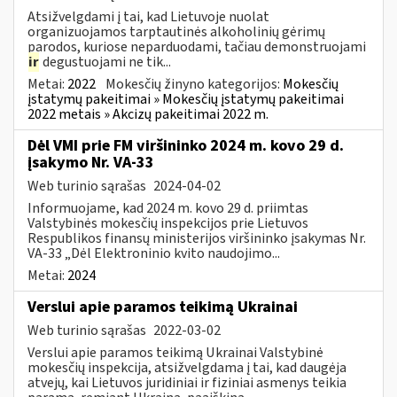
Atsižvelgdami į tai, kad Lietuvoje nuolat
organizuojamos tarptautinės alkoholinių gėrimų
parodos, kuriose neparduodami, tačiau demonstruojami
ir
degustuojami ne tik...
Metai:
2022
Mokesčių žinyno kategorijos:
Mokesčių
įstatymų pakeitimai » Mokesčių įstatymų pakeitimai
2022 metais » Akcizų pakeitimai 2022 m.
Dėl VMI prie FM viršininko 2024 m. kovo 29 d.
įsakymo Nr. VA-33
Web turinio sąrašas
2024-04-02
Informuojame, kad 2024 m. kovo 29 d. priimtas
Valstybinės mokesčių inspekcijos prie Lietuvos
Respublikos finansų ministerijos viršininko įsakymas Nr.
VA-33 „Dėl Elektroninio kvito naudojimo...
Metai:
2024
Verslui apie paramos teikimą Ukrainai
Web turinio sąrašas
2022-03-02
Verslui apie paramos teikimą Ukrainai Valstybinė
mokesčių inspekcija, atsižvelgdama į tai, kad daugėja
atvejų, kai Lietuvos juridiniai ir fiziniai asmenys teikia