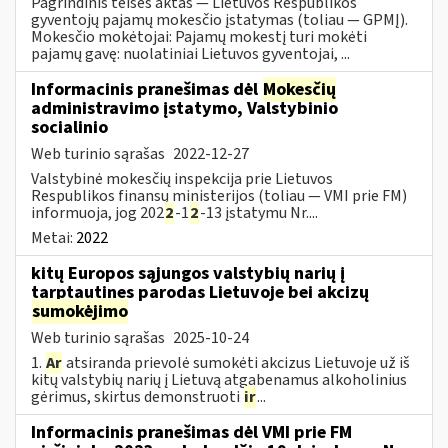
Pagrindinis teisės aktas — Lietuvos Respublikos
gyventojų pajamų mokesčio įstatymas (toliau — GPMĮ).
Mokesčio mokėtojai: Pajamų mokestį turi mokėti
pajamų gavę: nuolatiniai Lietuvos gyventojai, ...
Informacinis pranešimas dėl
Mokesčių
administravimo įstatymo, Valstybinio
socialinio
Web turinio sąrašas
2022-12-27
Valstybinė mokesčių inspekcija prie Lietuvos
Respublikos finansų ministerijos (toliau — VMI prie FM)
informuoja, jog 202
2
-1
2
-13 įstatymu Nr....
Metai:
2022
kitų Europos sąjungos valstybių narių į
tarptautines parodas Lietuvoje bei akcizų
sumokėjimo
Web turinio sąrašas
2025-10-24
1.
Ar
atsiranda prievolė sumokėti akcizus Lietuvoje už iš
kitų valstybių narių į Lietuvą atgabenamus alkoholinius
gėrimus, skirtus demonstruoti
ir
...
Informacinis pranešimas dėl VMI prie FM