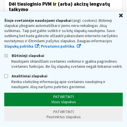
Dėl tiesioginio PVM
ir
(arba) akcizų lengvatų
taikymo
U
Web turinio sąrašas
2023-08-28
Šioje svetainėje naudojami slapukai
(angl. cookies). Būtinieji
1. Teisės aktai, reglamentuojantys tiesioginio taikymo
slapukai įdiegiami automatiškai ir jiems nėra reikalingas Jūsų
PVM
ir
(arba) akcizų lengvatas. • Pridėtinės vertės
sutikimas. Taip pat galite sutikti ir su kitų slapukų naudojimu. Savo
mokesčio
ir
akcizų taikymo prekėms...
sutikimą bet kada galėsite atšaukti pakeisdami interneto naršyklės
nustatymus ir ištrindami įrašytus slapukus. Daugiau informacijos
DUK Dėl priemonės „subsidijos įmonėms,
Slapukų politika
;
Privatumo politika.
veikiančioms itin paveiktuose sektoriuose“
Būtinieji slapukai
Web turinio sąrašas
2022-11-16
Naudojami sklandžiam svetainės veikimui ir įgalina pagrindines
1.Koks teisės aktas reglamentuoja subsidijų skyrimą
svetainės funkcijas. Be šių slapukų svetainė negali tinkamai veikti.
įmonėms? Subsidijų įmonėms, veikiančioms itin
paveiktuose sektoriuose, lėšų skyrimo
ir
Analitiniai slapukai
administravimo tvarkos aprašas...
Renka statistinę informaciją apie svetainės naudojimą ir
naudojami Jūsų naršymo patirties gerinimui.
Dėl Lietuvos Respublikos akcizų įstatymo
pakeitimo nuo 2023 m. vasario 13 d.
PATVIRTINTI
Web turinio sąrašas
2023-02-10
Visus slapukus
Informuojame, kad, vadovaujantis Lietuvos Respublikos
PATVIRTINTI
akcizų įstatymo (toliau − AĮ) pakeitimu Nr. XIV-777[1],
Pasirinktus slapukus
nuo 2023 m. vasario 13 d. įsigalioja šie AĮ pakeitimai:
nustatoma, kad akcizais...