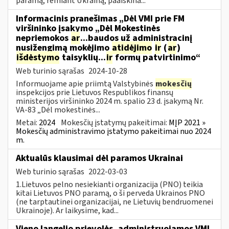
paramą, remiant Ukrainą, paaiškina...
Informacinis pranešimas „Dėl VMI prie FM
viršininko įsakymo „Dėl Mokestinės
nepriemokos
ar
...baudos už administracinį
nusižengimą mokėjimo
atidėjimo
ir
(
ar
)
išdėstymo
taisyklių...
ir
formų patvirtinimo“
Web turinio sąrašas
2024-10-28
Informuojame apie priimtą Valstybinės
mokesčių
inspekcijos prie Lietuvos Respublikos finansų
ministerijos viršininko 2024 m. spalio 23 d. įsakymą Nr.
VA-83 „Dėl mokestinės...
Metai:
2024
Mokesčių įstatymų pakeitimai:
MĮP 2021 »
Mokesčių administravimo įstatymo pakeitimai nuo 2024
m.
Aktualūs klausimai dėl paramos Ukrainai
Web turinio sąrašas
2022-03-03
1.Lietuvos pelno nesiekianti organizacija (PNO) teikia
kitai Lietuvos PNO paramą, o ši perveda Ukrainos PNO
(ne tarptautinei organizacijai, ne Lietuvių bendruomenei
Ukrainoje). Ar laikysime, kad...
Vieno langelio prievolės, administruojamos VMI