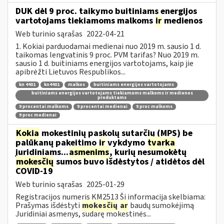
DUK dėl 9 proc. taikymo buitiniams energijos
vartotojams tiekiamoms malkoms
ir
medienos
Web turinio sąrašas
2022-04-21
1. Kokiai parduodamai medienai nuo 2019 m. sausio 1 d.
taikomas lengvatinis 9 proc. PVM tarifas? Nuo 2019 m.
sausio 1 d. buitiniams energijos vartotojams, kaip jie
apibrėžti Lietuvos Respublikos...
kn 4401
kn4401
malkos
buitiniams energijos vartotojams
buitiniams energijos vartotojams tiekiamoms malkoms ir medienos
produktams
9 procentai malkoms
9 procentai medienai
9 proc malkoms
9 proc medienai
Kokia
mokestinių paskolų sutarčių (MPS) be
palūkanų pakeitimo
ir
vykdymo
tvarka
juridiniams...
asmenims
, kurių nesumokėtų
mokesčių
sumos buvo išdėstytos / atidėtos dėl
COVID-19
Web turinio sąrašas
2025-01-29
Registracijos numeris KM2513 Ši informacija skelbiama:
Prašymas išdėstyti
mokesčių
ar
baudų sumokėjimą
Juridiniai asmenys, sudarę mokestinės...