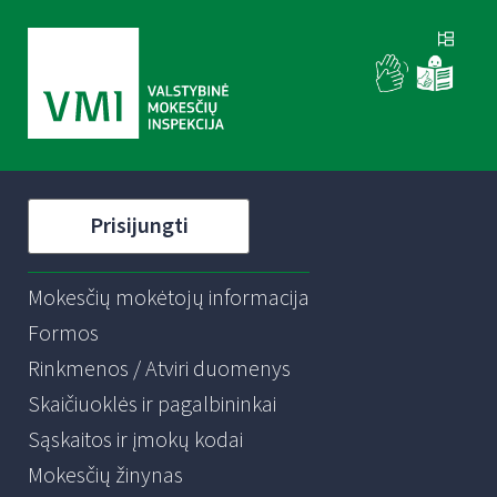
Prisijungti
Mokesčių mokėtojų informacija
Formos
Rinkmenos / Atviri duomenys
Skaičiuoklės ir pagalbininkai
Sąskaitos ir įmokų kodai
Mokesčių žinynas