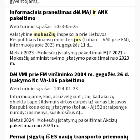
gyventojams,...
Informacinis pranešimas dėl MAĮ
ir
ANK
pakeitimo
Web turinio sąrašas
2023-05-25
Valstybinė
mokesčių
inspekcija prie Lietuvos
Respublikos finansų ministeri
jos
(toliau — VMI prie FM),
informuoja apie 2023 m. gegužės 11 d....
Metai:
2023
Mokesčių įstatymų pakeitimai:
MĮP 2021 »
Mokesčių administravimo įstatymo pakeitimai nuo 2023
m.
Dėl VMI prie FM viršininko 2004 m. gegužės 26 d.
įsakymo Nr. VA-106 pakeitimo
Web turinio sąrašas
2024-01-23
Informuojame, kad, atsižvelgiant į tai, kad akcizų
objektu tapo šildymui skirtos durpės už kurias Lietuvos
Respublikos akcizų įstatymo (toliau - AĮ) 52 straipsnyje
nurodyti asmenys, susiklosčius AĮ...
Metai:
2024
Mokesčių įstatymų pakeitimai:
Akcizų
pakeitimai nuo 2024 m.
Pernai įsigytų iš ES naujų transporto priemonių