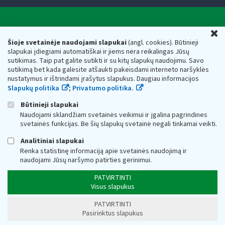
Valstybinė mokesčių inspekcija prie Lietuvos
U
Respublikos finansų ministerijos
Šioje svetainėje naudojami slapukai
(angl. cookies). Būtinieji
slapukai įdiegiami automatiškai ir jiems nėra reikalingas Jūsų
Biudžetinė įstaiga. Juridinio asmens kodas — 188659752,
sutikimas. Taip pat galite sutikti ir su kitų slapukų naudojimu. Savo
adresas: Vasario 16-osios g. 14, 01107 Vilnius, Lietuva, el.paštas:
sutikimą bet kada galėsite atšaukti pakeisdami interneto naršyklės
vmi@vmi.lt
, E. pristatymo dėžutės adresas 188659752
nustatymus ir ištrindami įrašytus slapukus. Daugiau informacijos
Duomenys apie Valstybinę mokesčių inspekciją prie Lietuvos
Slapukų politika
;
Privatumo politika.
Respublikos finansų ministerijos kaupiami ir saugomi Juridinių
asmenų registre
Būtinieji slapukai
Naudojami sklandžiam svetainės veikimui ir įgalina pagrindines
svetainės funkcijas. Be šių slapukų svetainė negali tinkamai veikti.
Analitiniai slapukai
Renka statistinę informaciją apie svetainės naudojimą ir
naudojami Jūsų naršymo patirties gerinimui.
PATVIRTINTI
Visus slapukus
PATVIRTINTI
Pasirinktus slapukus