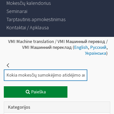
Mokesčių kalendorius
Seminarai
Tarptautinis apmokestinimas
Kontaktai / Apklausa
VMI Machine translation / VMI Машинный перевод /
VMI Машинний переклад (
English
,
Русский
,
Українська
)
Paieška
Kategorijos