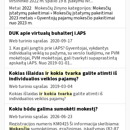
viršininko 2022 m. spalio 19 d. įsakymu Nr....
Metai:
2022
Mokesčių žinyno kategorijos:
Mokesčių
įstatymų pakeitimai » Mokesčių įstatymų pakeitimai
2023 metais » Gyventojų pajamų mokesčio pakeitimai
nuo 2023 m.
DUK apie virtualų buhalterį i.APS
Web turinio sąrašas
2020-09-17
1. Kas gali jungtis prie i.APS? Gyventojai, vykdantys
individualią veiklą su pažyma, su verslo liudijimu, ne PVM
mokėtojai, PVM mokėtojai, gali tvarkyti supaprastintą
apskaitą i.APS. Nuo 2019-01-01...
Kokias išlaidas
ir
kokia
tvarka
galite atimti iš
individualios veiklos pajamų?
Web turinio sąrašas
2019-03-04
Kokias išlaidas
ir
kokia
tvarka
galite atimti iš
individualios veiklos pajamų?
Kokiu būdu galima sumokėti mokestį?
Web turinio sąrašas
2026-06-23
Registracijos numeris KM0415 Ši informacija skelbiama:
Mokesčių
sumokėjimas, grąžinimas, įskaitymas (82-87