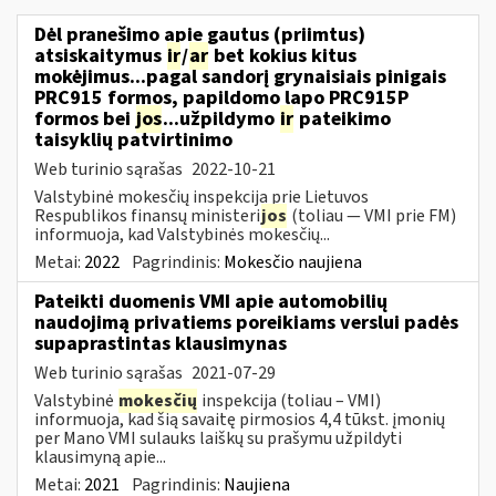
Dėl pranešimo apie gautus (priimtus)
atsiskaitymus
ir
/
ar
bet kokius kitus
mokėjimus...pagal sandorį grynaisiais pinigais
PRC915 formos, papildomo lapo PRC915P
formos bei
jos
...užpildymo
ir
pateikimo
taisyklių patvirtinimo
Web turinio sąrašas
2022-10-21
Valstybinė mokesčių inspekcija prie Lietuvos
Respublikos finansų ministeri
jos
(toliau ― VMI prie FM)
informuoja, kad Valstybinės mokesčių...
Metai:
2022
Pagrindinis:
Mokesčio naujiena
Pateikti duomenis VMI apie automobilių
naudojimą privatiems poreikiams verslui padės
supaprastintas klausimynas
Web turinio sąrašas
2021-07-29
Valstybinė
mokesčių
inspekcija (toliau – VMI)
informuoja, kad šią savaitę pirmosios 4,4 tūkst. įmonių
per Mano VMI sulauks laiškų su prašymu užpildyti
klausimyną apie...
Metai:
2021
Pagrindinis:
Naujiena