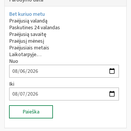
Bet kuriuo metu
Praėjusią valandą
Paskutines 24 valandas
Praėjusią savaitę
Praėjusį mėnesį
Praėjusiais metais
Laikotarpyje…
Nuo
Iki
Paieška