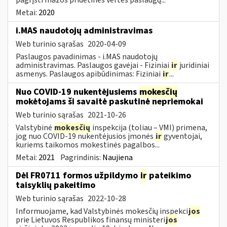
Metai:
2020
i.MAS naudotojų administravimas
Web turinio sąrašas
2020-04-09
Paslaugos pavadinimas - i.MAS naudotojų
administravimas. Paslaugos gavėjai - Fiziniai
ir
juridiniai
asmenys. Paslaugos apibūdinimas: Fiziniai
ir
...
Nuo COVID-19 nukentėjusiems
mokesčių
mokėtojams ši savaitė paskutinė nepriemokai
Web turinio sąrašas
2021-10-26
Valstybinė
mokesčių
inspekcija (toliau – VMI) primena,
jog nuo COVID-19 nukentėjusios įmonės
ir
gyventojai,
kuriems taikomos mokestinės pagalbos...
Metai:
2021
Pagrindinis:
Naujiena
Dėl FR0711 formos užpildymo
ir
pateikimo
taisyklių pakeitimo
Web turinio sąrašas
2022-10-28
Informuojame, kad Valstybinės mokesčių inspekci
jos
prie Lietuvos Respublikos finansų ministeri
jos