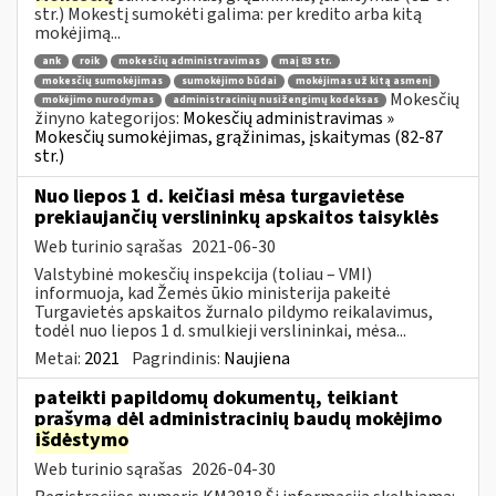
str.) Mokestį sumokėti galima: per kredito arba kitą
mokėjimą...
ank
roik
mokesčių administravimas
maį 83 str.
mokesčių sumokėjimas
sumokėjimo būdai
mokėjimas už kitą asmenį
Mokesčių
mokėjimo nurodymas
administracinių nusižengimų kodeksas
žinyno kategorijos:
Mokesčių administravimas »
Mokesčių sumokėjimas, grąžinimas, įskaitymas (82-87
str.)
Nuo liepos 1 d. keičiasi mėsa turgavietėse
prekiaujančių verslininkų apskaitos taisyklės
Web turinio sąrašas
2021-06-30
Valstybinė mokesčių inspekcija (toliau – VMI)
informuoja, kad Žemės ūkio ministerija pakeitė
Turgavietės apskaitos žurnalo pildymo reikalavimus,
todėl nuo liepos 1 d. smulkieji verslininkai, mėsa...
Metai:
2021
Pagrindinis:
Naujiena
pateikti papildomų dokumentų, teikiant
prašymą dėl administracinių baudų mokėjimo
išdėstymo
Web turinio sąrašas
2026-04-30