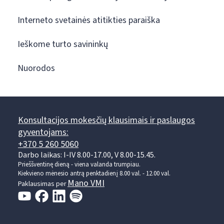
Interneto svetainės atitikties paraiška
Ieškome turto savininkų
Nuorodos
Konsultacijos mokesčių klausimais ir paslaugos
gyventojams:
+370 5 260 5060
Darbo laikas: I-IV 8.00-17.00, V 8.00-15.45.
Prieššventinę dieną - viena valanda trumpiau.
Kiekvieno mėnesio antrą penktadienį 8.00 val. - 12.00 val.
Mano VMI
Paklausimas per