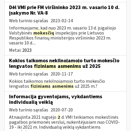
Dėl VMI prie FM viršininko 2023 m. vasario 10 d.
įsakymo Nr. VA-8
Web turinio sąrašas
2023-02-14
Informuojame, kad nuo 2023 m. vasario 13 d. įsigaliojo
Valstybinės
mokesčių
inspekcijos prie Lietuvos
Respublikos finansų ministerijos viršininko 2023 m.
vasario 10 d....
Metai:
2023
Kokios taikomos nekilnojamojo turto mokesčio
lengvatos
fiziniams
asmenims
už 2025
Web turinio sąrašas
2020-11-17
Kokios taikomos nekilnojamojo turto mokesčio
lengvatos
fiziniams
asmenims
už 2025 m.?
Informacija gyventojams, vykdantiems
individualią veiklą
Web turinio sąrašas
2020-07-20
Atnaujinta 2021 rugsėjo
2
d. VMI teikiamos mokestinės
pagalbos priemonės verslui, nukentėjusiam nuo COVID-
19 - iki 2021 m. Individualią veiklą vykdantiems