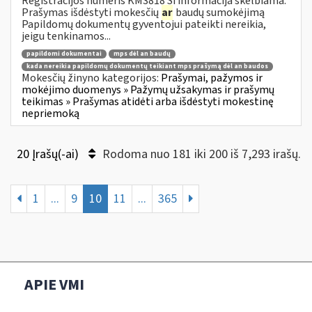
Registracijos numeris KM3818 Ši informacija skelbiama:
Prašymas išdėstyti mokesčių
ar
baudų sumokėjimą
Papildomų dokumentų gyventojui pateikti nereikia,
jeigu tenkinamos...
papildomi dokumentai
mps dėl an baudų
kada nereikia papildomų dokumentų teikiant mps prašymą dėl an baudos
Mokesčių žinyno kategorijos:
Prašymai, pažymos ir
mokėjimo duomenys » Pažymų užsakymas ir prašymų
teikimas » Prašymas atidėti arba išdėstyti mokestinę
nepriemoką
20 Įrašų(-ai)
Rodoma nuo 181 iki 200 iš 7,293 irašų.
1
...
9
10
11
...
365
APIE VMI