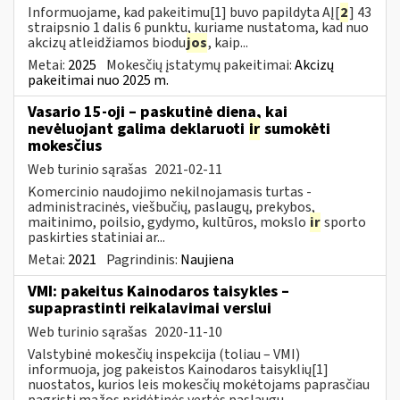
Informuojame, kad pakeitimu[1] buvo papildyta AĮ[
2
] 43
straipsnio 1 dalis 6 punktu, kuriame nustatoma, kad nuo
akcizų atleidžiamos biodu
jos
, kaip...
Metai:
2025
Mokesčių įstatymų pakeitimai:
Akcizų
pakeitimai nuo 2025 m.
Vasario 15-oji – paskutinė diena, kai
nevėluojant galima deklaruoti
ir
sumokėti
mokesčius
Web turinio sąrašas
2021-02-11
Komercinio naudojimo nekilnojamasis turtas -
administracinės, viešbučių, paslaugų, prekybos,
maitinimo, poilsio, gydymo, kultūros, mokslo
ir
sporto
paskirties statiniai ar...
Metai:
2021
Pagrindinis:
Naujiena
VMI: pakeitus Kainodaros taisykles –
supaprastinti reikalavimai verslui
Web turinio sąrašas
2020-11-10
Valstybinė mokesčių inspekcija (toliau – VMI)
informuoja, jog pakeistos Kainodaros taisyklių[1]
nuostatos, kurios leis mokesčių mokėtojams paprasčiau
pagrįsti mažos pridėtinės vertės paslaugų...