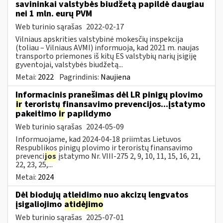
savininkai valstybės biudžetą papildė daugiau
nei 1 mln. eurų PVM
Web turinio sąrašas
2022-02-17
Vilniaus apskrities valstybinė mokesčių inspekcija
(toliau – Vilniaus AVMI) informuoja, kad 2021 m. naujas
transporto priemones iš kitų ES valstybių narių įsigiję
gyventojai, valstybės biudžetą...
Metai:
2022
Pagrindinis:
Naujiena
Informacinis pranešimas dėl LR pinigų plovimo
ir
teroristų finansavimo prevencijos...įstatymo
pakeitimo
ir
papildymo
Web turinio sąrašas
2024-05-09
Informuojame, kad 2024-04-18 priimtas Lietuvos
Respublikos pinigų plovimo ir teroristų finansavimo
prevenci
jos
įstatymo Nr. VIII-275 2, 9, 10, 11, 15, 16, 21,
22, 23, 25,...
Metai:
2024
Dėl biodujų atleidimo nuo akcizų lengvatos
įsigaliojimo
atidėjimo
Web turinio sąrašas
2025-07-01