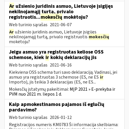
Ar
užsienio juridinis asmuo, Lietuvoje įsigijęs
nekilnojamąjį turtą, privalo
registruotis...
mokesčių
mokėtoju?
Web turinio sąrašas
2021-06-07
Ar
užsienio juridinis asmuo, Lietuvoje įsigijęs
nekilnojamąjį turtą, privalo registruotis
mokesčių
mokėtoju?
Jeigu asmuo yra registruotas keliose OSS
schemose, kiek
ir
kokių deklaracijų jis
Web turinio sąrašas
2021-06-16
Kiekviena OSS schema turi savo deklaraciją. Vadinasi, jei
asmuo yra registruotas 3 schemose (ES, ne ES
ir
Importo), jis teikia 3 deklaracijas (ES, ne ES...
Mokesčių įstatymų pakeitimai:
MĮP 2021 » E-prekyba ir
PVM nuo 2021 m. liepos 1 d.
Kaip apmokestinamos pajamos iš eglučių
pardavimo?
Web turinio sąrašas
2026-01-12
Registracijos numeris KM0783 Ši informacija skelbiama: