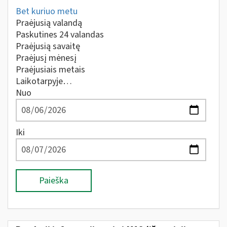
Bet kuriuo metu
Praėjusią valandą
Paskutines 24 valandas
Praėjusią savaitę
Praėjusį mėnesį
Praėjusiais metais
Laikotarpyje…
Nuo
Iki
Paieška