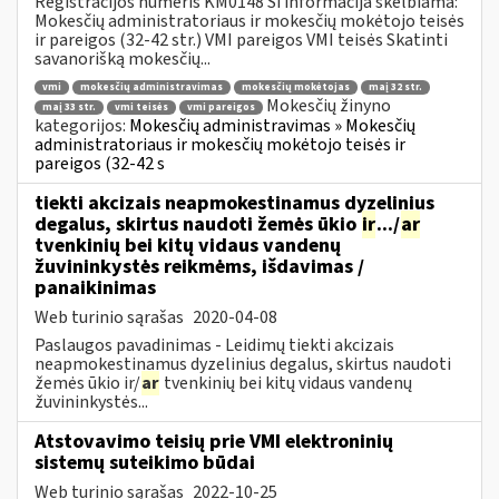
Registracijos numeris KM0148 Ši informacija skelbiama:
Mokesčių administratoriaus ir mokesčių mokėtojo teisės
ir pareigos (32-42 str.) VMI pareigos VMI teisės Skatinti
savanorišką mokesčių...
vmi
mokesčių administravimas
mokesčių mokėtojas
maį 32 str.
Mokesčių žinyno
maį 33 str.
vmi teisės
vmi pareigos
kategorijos:
Mokesčių administravimas » Mokesčių
administratoriaus ir mokesčių mokėtojo teisės ir
pareigos (32-42 s
tiekti akcizais neapmokestinamus dyzelinius
degalus, skirtus naudoti žemės ūkio
ir
.../
ar
tvenkinių bei kitų vidaus vandenų
žuvininkystės reikmėms, išdavimas /
panaikinimas
Web turinio sąrašas
2020-04-08
Paslaugos pavadinimas - Leidimų tiekti akcizais
neapmokestinamus dyzelinius degalus, skirtus naudoti
žemės ūkio ir/
ar
tvenkinių bei kitų vidaus vandenų
žuvininkystės...
Atstovavimo teisių prie VMI elektroninių
sistemų suteikimo būdai
Web turinio sąrašas
2022-10-25