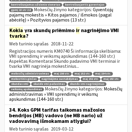
kontroliuojamas užsienio vienetas
kontroliuojantis gyventojas
Mokesčių žinyno kategorijos:
Gyventojų
gpmį 13 str 2 d
pajamų mokestis » Kitos pajamos / išmokos (pagal
abėcėlę) » Pozityvios pajamos (13 str.)
Kokia
yra skundų priėmimo
ir
nagrinėjimo VMI
tvarka
?
Web turinio sąrašas
2018-11-22
Registracijos numeris KM0740 Ši informacija skelbiama:
VMI sprendimų ir veiksmų apskundimas (144-160 str.)
Aspektas Komentarai Skundo padavimo VMI terminai ir
tvarka VMI nagrinėja mokestinius...
mokesčių administravimas
maį 150 str.
maį 152 str.
maį 154 str.
mokestinis ginčas
nagrinėjimo sustabdymas
maį 151 str.
maį 153 str.
skundas vmi
skundo vmi padavimas
skundo vmi nagrinėjimas
Mokesčių žinyno kategorijos:
Mokesčių
veiksmų apskundimas
administravimas » VMI sprendimų ir veiksmų
apskundimas (144-160 str.)
34. Koks GPM tarifas taikomas mažosios
bendrijos (MB) vadovo (ne MB nario) už
vadovavimą išmokamam atlygiui?
Web turinio sąrašas
2019-03-12