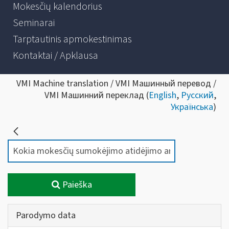
Mokesčių kalendorius
Seminarai
Tarptautinis apmokestinimas
Kontaktai / Apklausa
VMI Machine translation / VMI Машинный перевод /
VMI Машинний переклад (
English
,
Русский
,
Українська
)
Paieška
Parodymo data