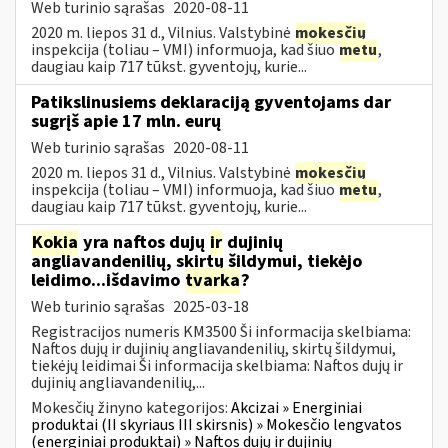
Web turinio sąrašas
2020-08-11
2020 m. liepos 31 d., Vilnius. Valstybinė
mokesčių
inspekcija (toliau – VMI) informuoja, kad šiuo
metu
,
daugiau kaip 717 tūkst. gyventojų, kurie...
Patikslinusiems deklaraciją gyventojams dar
sugrįš apie 17 mln. eurų
Web turinio sąrašas
2020-08-11
2020 m. liepos 31 d., Vilnius. Valstybinė
mokesčių
inspekcija (toliau – VMI) informuoja, kad šiuo
metu
,
daugiau kaip 717 tūkst. gyventojų, kurie...
Kokia
yra naftos dujų
ir
dujinių
angliavandenilių, skirtų šildymui, tiekėjo
leidimo...išdavimo
tvarka
?
Web turinio sąrašas
2025-03-18
Registracijos numeris KM3500 Ši informacija skelbiama:
Naftos dujų ir dujinių angliavandenilių, skirtų šildymui,
tiekėjų leidimai Ši informacija skelbiama: Naftos dujų ir
dujinių angliavandenilių,...
Mokesčių žinyno kategorijos:
Akcizai » Energiniai
produktai (II skyriaus III skirsnis) » Mokesčio lengvatos
(energiniai produktai) » Naftos dujų ir dujinių