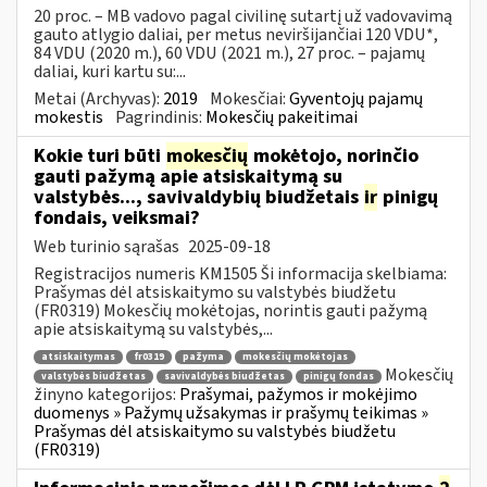
20 proc. – MB vadovo pagal civilinę sutartį už vadovavimą
gauto atlygio daliai, per metus neviršijančiai 120 VDU*,
84 VDU (2020 m.), 60 VDU (2021 m.), 27 proc. – pajamų
daliai, kuri kartu su:...
Metai (Archyvas):
2019
Mokesčiai:
Gyventojų pajamų
mokestis
Pagrindinis:
Mokesčių pakeitimai
Kokie turi būti
mokesčių
mokėtojo, norinčio
gauti pažymą apie atsiskaitymą su
valstybės..., savivaldybių biudžetais
ir
pinigų
fondais, veiksmai?
Web turinio sąrašas
2025-09-18
Registracijos numeris KM1505 Ši informacija skelbiama:
Prašymas dėl atsiskaitymo su valstybės biudžetu
(FR0319) Mokesčių mokėtojas, norintis gauti pažymą
apie atsiskaitymą su valstybės,...
atsiskaitymas
fr0319
pažyma
mokesčių mokėtojas
Mokesčių
valstybės biudžetas
savivaldybės biudžetas
pinigų fondas
žinyno kategorijos:
Prašymai, pažymos ir mokėjimo
duomenys » Pažymų užsakymas ir prašymų teikimas »
Prašymas dėl atsiskaitymo su valstybės biudžetu
(FR0319)