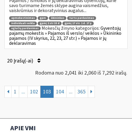
Pajamos / išmokos ir jų deklaravimas Gyventojų, kurie
savo turimame žemės sklype augina vaismedžius,
vaiskrūmius ir dekoratyvinius augalus...
apmokestinimas
gpm
ūkininkas
turto pardavimas
individuali veikla
gpmį 2 str 33 d
gpmį 17 str. 1 d. 27 p
Mokesčių žinyno kategorijos:
Gyventojų
eglučių pardavimas
pajamų mokestis » Pajamos iš verslo/ veiklos » Ūkininko
pajamos (IV skyrius, 22, 23, 27 str.) » Pajamos ir jų
deklaravimas
20 Įrašų(-ai)
Rodoma nuo 2,041 iki 2,060 iš 7,292 irašų.
1
...
102
103
104
...
365
APIE VMI