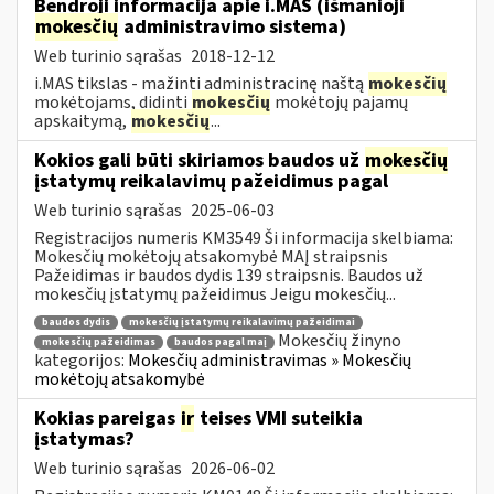
Bendroji informacija apie i.MAS (išmanioji
mokesčių
administravimo sistema)
Web turinio sąrašas
2018-12-12
i.MAS tikslas - mažinti administracinę naštą
mokesčių
mokėtojams, didinti
mokesčių
mokėtojų pajamų
apskaitymą,
mokesčių
...
Kokios gali būti skiriamos baudos už
mokesčių
įstatymų reikalavimų pažeidimus pagal
Web turinio sąrašas
2025-06-03
Registracijos numeris KM3549 Ši informacija skelbiama:
Mokesčių mokėtojų atsakomybė MAĮ straipsnis
Pažeidimas ir baudos dydis 139 straipsnis. Baudos už
mokesčių įstatymų pažeidimus Jeigu mokesčių...
baudos dydis
mokesčių įstatymų reikalavimų pažeidimai
Mokesčių žinyno
mokesčių pažeidimas
baudos pagal maį
kategorijos:
Mokesčių administravimas » Mokesčių
mokėtojų atsakomybė
Kokias pareigas
ir
teises VMI suteikia
įstatymas?
Web turinio sąrašas
2026-06-02