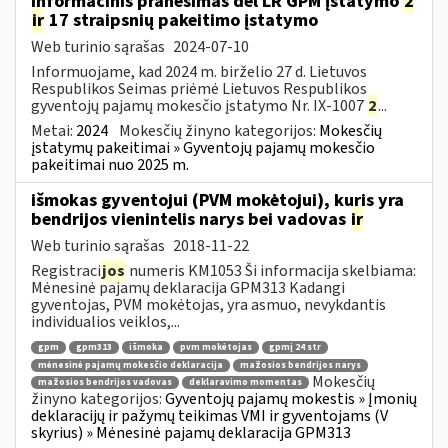
Informacinis pranešimas dėl LR GPM įstatymo
2
ir
17 straipsnių pakeitimo įstatymo
Web turinio sąrašas
2024-07-10
Informuojame, kad 2024 m. birželio 27 d. Lietuvos
Respublikos Seimas priėmė Lietuvos Respublikos
gyventojų pajamų mokesčio įstatymo Nr. IX-1007
2
...
Metai:
2024
Mokesčių žinyno kategorijos:
Mokesčių
įstatymų pakeitimai » Gyventojų pajamų mokesčio
pakeitimai nuo 2025 m.
išmokas gyventojui (PVM mokėtojui), kuris yra
bendrijos vienintelis narys bei vadovas
ir
Web turinio sąrašas
2018-11-22
Registraci
jos
numeris KM1053 Ši informacija skelbiama:
Mėnesinė pajamų deklaracija GPM313 Kadangi
gyventojas, PVM mokėtojas, yra asmuo, nevykdantis
individualios veiklos,...
gpm
gpm313
išmoka
pvm mokėtojas
gpmį 24 str
mėnesinė pajamų mokesčio deklaracija
mažosios bendrijos narys
Mokesčių
mažosios bendrijos vadovas
deklaravimo momentas
žinyno kategorijos:
Gyventojų pajamų mokestis » Įmonių
deklaracijų ir pažymų teikimas VMI ir gyventojams (V
skyrius) » Mėnesinė pajamų deklaracija GPM313