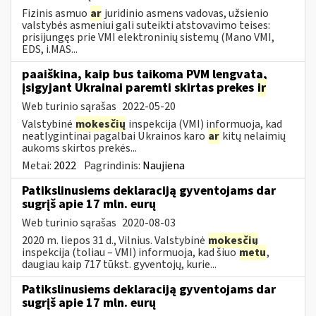
Fizinis asmuo
ar
juridinio asmens vadovas, užsienio
valstybės asmeniui gali suteikti atstovavimo teises:
prisijungęs prie VMI elektroninių sistemų (Mano VMI,
EDS, i.MAS...
paaiškina, kaip bus taikoma PVM lengvata,
įsigyjant Ukrainai paremti skirtas prekes
ir
Web turinio sąrašas
2022-05-20
Valstybinė
mokesčių
inspekcija (VMI) informuoja, kad
neatlygintinai pagalbai Ukrainos karo
ar
kitų nelaimių
aukoms skirtos prekės...
Metai:
2022
Pagrindinis:
Naujiena
Patikslinusiems deklaraciją gyventojams dar
sugrįš apie 17 mln. eurų
Web turinio sąrašas
2020-08-03
2020 m. liepos 31 d., Vilnius. Valstybinė
mokesčių
inspekcija (toliau – VMI) informuoja, kad šiuo
metu
,
daugiau kaip 717 tūkst. gyventojų, kurie...
Patikslinusiems deklaraciją gyventojams dar
sugrįš apie 17 mln. eurų