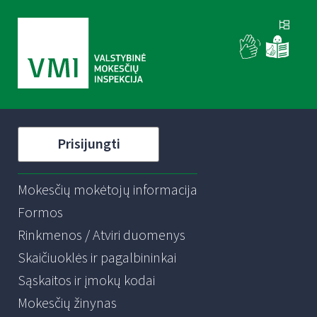
Prisijungti
Mokesčių mokėtojų informacija
Formos
Rinkmenos / Atviri duomenys
Skaičiuoklės ir pagalbininkai
Sąskaitos ir įmokų kodai
Mokesčių žinynas