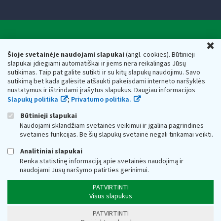
Valstybinė mokesčių inspekcija prie Lietuvos
U
Respublikos finansų ministerijos
Šioje svetainėje naudojami slapukai
(angl. cookies). Būtinieji
slapukai įdiegiami automatiškai ir jiems nėra reikalingas Jūsų
Biudžetinė įstaiga. Juridinio asmens kodas — 188659752,
sutikimas. Taip pat galite sutikti ir su kitų slapukų naudojimu. Savo
adresas: Vasario 16-osios g. 14, 01107 Vilnius, Lietuva, el.paštas:
sutikimą bet kada galėsite atšaukti pakeisdami interneto naršyklės
vmi@vmi.lt
, E. pristatymo dėžutės adresas 188659752
nustatymus ir ištrindami įrašytus slapukus. Daugiau informacijos
Duomenys apie Valstybinę mokesčių inspekciją prie Lietuvos
Slapukų politika
;
Privatumo politika.
Respublikos finansų ministerijos kaupiami ir saugomi Juridinių
asmenų registre
Būtinieji slapukai
Naudojami sklandžiam svetainės veikimui ir įgalina pagrindines
svetainės funkcijas. Be šių slapukų svetainė negali tinkamai veikti.
Analitiniai slapukai
Renka statistinę informaciją apie svetainės naudojimą ir
naudojami Jūsų naršymo patirties gerinimui.
PATVIRTINTI
Visus slapukus
PATVIRTINTI