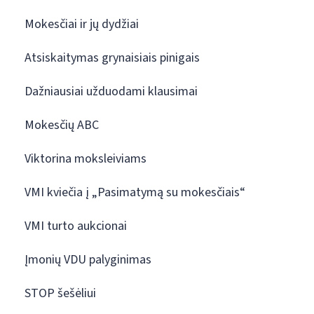
Mokesčiai ir jų dydžiai
Atsiskaitymas grynaisiais pinigais
Dažniausiai užduodami klausimai
Mokesčių ABC
Viktorina moksleiviams
VMI kviečia į „Pasimatymą su mokesčiais“
VMI turto aukcionai
Įmonių VDU palyginimas
STOP šešėliui