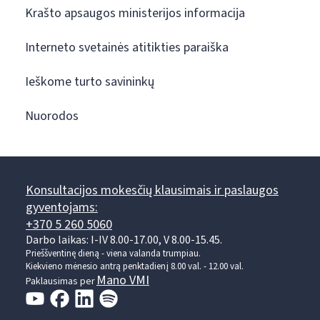
Krašto apsaugos ministerijos informacija
Interneto svetainės atitikties paraiška
Ieškome turto savininkų
Nuorodos
Konsultacijos mokesčių klausimais ir paslaugos
gyventojams:
+370 5 260 5060
Darbo laikas: I-IV 8.00-17.00, V 8.00-15.45.
Prieššventinę dieną - viena valanda trumpiau.
Kiekvieno mėnesio antrą penktadienį 8.00 val. - 12.00 val.
Mano VMI
Paklausimas per