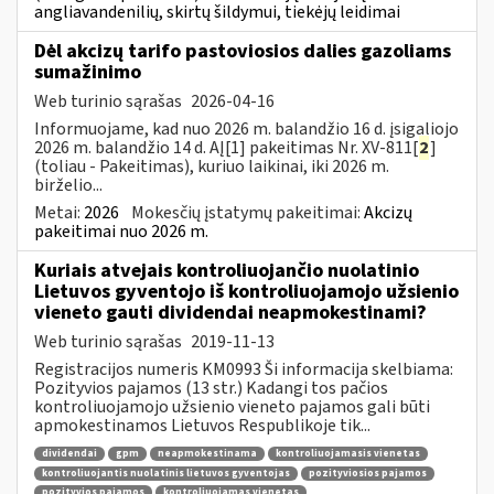
angliavandenilių, skirtų šildymui, tiekėjų leidimai
Dėl akcizų tarifo pastoviosios dalies gazoliams
sumažinimo
Web turinio sąrašas
2026-04-16
Informuojame, kad nuo 2026 m. balandžio 16 d. įsigaliojo
2026 m. balandžio 14 d. AĮ[1] pakeitimas Nr. XV-811[
2
]
(toliau - Pakeitimas), kuriuo laikinai, iki 2026 m.
birželio...
Metai:
2026
Mokesčių įstatymų pakeitimai:
Akcizų
pakeitimai nuo 2026 m.
Kuriais atvejais kontroliuojančio nuolatinio
Lietuvos gyventojo iš kontroliuojamojo užsienio
vieneto gauti dividendai neapmokestinami?
Web turinio sąrašas
2019-11-13
Registracijos numeris KM0993 Ši informacija skelbiama:
Pozityvios pajamos (13 str.) Kadangi tos pačios
kontroliuojamojo užsienio vieneto pajamos gali būti
apmokestinamos Lietuvos Respublikoje tik...
dividendai
gpm
neapmokestinama
kontroliuojamasis vienetas
kontroliuojantis nuolatinis lietuvos gyventojas
pozityviosios pajamos
pozityvios pajamos
kontroliuojamas vienetas