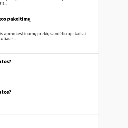
s...
kos pakeitimų
ais apmokestinamų prekių sandėlio apskaitai.
liau –...
atos?
atos?