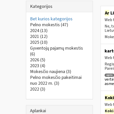
Kategorijos
Ar
Li
Bet kurios kategorijos
Web t
Pelno mokestis
(47)
Ne, t
2024
(13)
Lietu
2021
(12)
Mokes
2025
(10)
Gyventojų pajamų mokestis
kart
(6)
Web t
2026
(5)
Regis
2023
(4)
Parei
Mokesčio naujiena
(3)
epris
Pelno mokesčio pakeitimai
vertė
nuo 2022 m.
(3)
asmen
2022
(3)
Kok
Web t
Aplankai
Koki