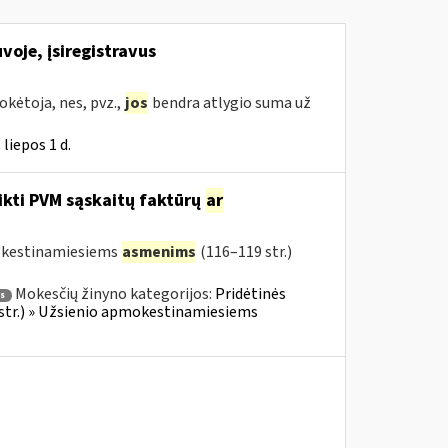
voje, įsiregistravus
kėtoja, nes, pvz.,
jos
bendra atlygio suma už
liepos 1 d.
ikti PVM sąskaitų faktūrų
ar
mokestinamiesiems
asmenims
(116–119 str.)
Mokesčių žinyno kategorijos:
Pridėtinės
s
 str.) » Užsienio apmokestinamiesiems