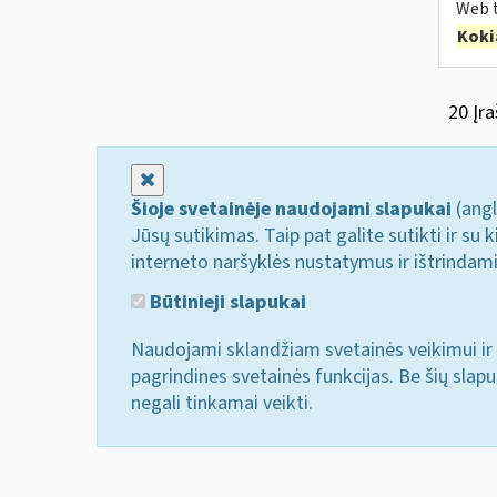
Web t
Koki
20 Įra
Uždaryti
Šioje svetainėje naudojami slapukai
(angl
Jūsų sutikimas. Taip pat galite sutikti ir s
interneto naršyklės nustatymus ir ištrindam
Būtinieji slapukai
Naudojami sklandžiam svetainės veikimui ir 
pagrindines svetainės funkcijas. Be šių slap
negali tinkamai veikti.