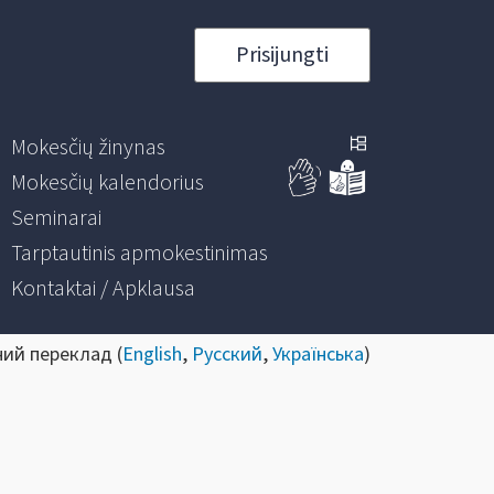
Prisijungti
Mokesčių žinynas
Mokesčių kalendorius
Seminarai
Tarptautinis apmokestinimas
Kontaktai / Apklausa
ний переклад (
English
,
Русский
,
Українська
)