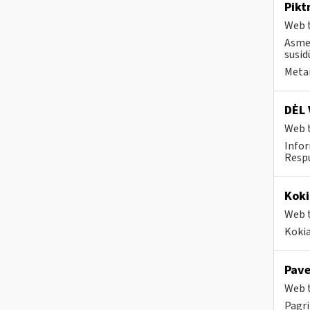
Pikt
Web t
Asmen
susid
Metai
DĖL 
Web t
Infor
Respu
Koki
Web t
Kokia
Pave
Web t
Pagri