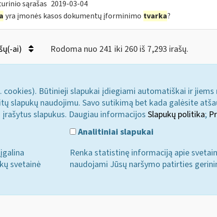
urinio sąrašas
2019-03-04
a
yra įmonės kasos dokumentų įforminimo
tvarka
?
šų(-ai)
Rodoma nuo 241 iki 260 iš 7,293 irašų.
. cookies). Būtinieji slapukai įdiegiami automatiškai ir jiems
u kitų slapukų naudojimu. Savo sutikimą bet kada galėsite atš
i įrašytus slapukus. Daugiau informacijos
Slapukų politika
;
Pr
Analitiniai slapukai
įgalina
Renka statistinę informaciją apie svetai
ukų svetainė
naudojami Jūsų naršymo patirties gerini