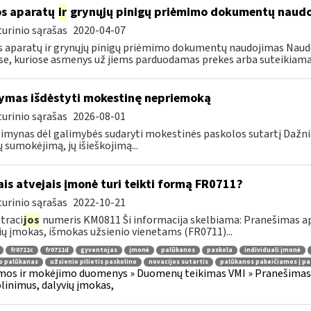
s aparatų
ir
grynųjų pinigų priėmimo dokumentų naud
urinio sąrašas
2020-04-07
 aparatų ir grynųjų pinigų priėmimo dokumentų naudojimas Naudoj
se, kuriose asmenys už jiems parduodamas prekes arba suteikiama
ymas išdėstyti mokestinę nepriemoką
urinio sąrašas
2026-08-01
imynas dėl galimybės sudaryti mokestinės paskolos sutartį Dažn
 sumokėjimą, jų išieškojimą...
ais atvejais įmonė turi teikti formą FR0711?
urinio sąrašas
2022-10-21
traci
jos
numeris KM0811 Ši informacija skelbiama: Pranešimas api
ių įmokas, išmokas užsienio vienetams (FR0711)...
fr0711c
fr0711d
gyventojas
įmonė
palūkanos
paskola
individuali įmonė
o palūkanas
užsienio pilietis paskolino
novacijos sutartis
palūkanos pakeičiamos į pa
os ir mokėjimo duomenys » Duomenų teikimas VMI » Pranešimas 
olinimus, dalyvių įmokas,