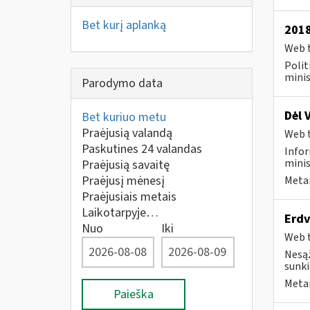
Bet kurį aplanką
2018
Web t
Polit
minis
Parodymo data
Dėl 
Bet kuriuo metu
Praėjusią valandą
Web t
Paskutines 24 valandas
Infor
minis
Praėjusią savaitę
Praėjusį mėnesį
Metai
Praėjusiais metais
Laikotarpyje…
Erdv
Nuo
Iki
Web t
Nesąž
sunkia
Metai
Paieška