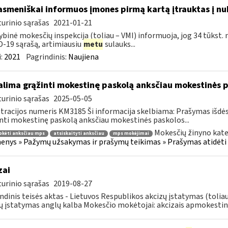
asmeniškai informuos įmones pirmą kartą įtrauktas į nu
urinio sąrašas
2021-01-21
ybinė mokesčių inspekcija (toliau – VMI) informuoja, jog 34 tūkst. 
-19 sąrašą, artimiausiu
metu
sulauks...
:
2021
Pagrindinis:
Naujiena
lima grąžinti mokestinę paskolą anksčiau mokestinės p
urinio sąrašas
2025-05-05
tracijos numeris KM3185 Ši informacija skelbiama: Prašymas išdė
nti mokestinę paskolą anksčiau mokestinės paskolos...
Mokesčių žinyno kate
okėti anksčiau mps
atsiskaityti anksčiau
mps mokėjimai
nys » Pažymų užsakymas ir prašymų teikimas » Prašymas atidėti
zai
urinio sąrašas
2019-08-27
ndinis teisės aktas - Lietuvos Respublikos akcizų įstatymas (tolia
ų įstatymas anglų kalba Mokesčio mokėtojai: akcizais apmokestin