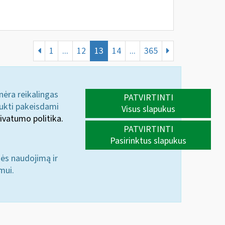
1
...
12
13
14
...
365
 nėra reikalingas
PATVIRTINTI
aukti pakeisdami
Visus slapukus
ivatumo politika.
PATVIRTINTI
Pasirinktus slapukus
nės naudojimą ir
mui.