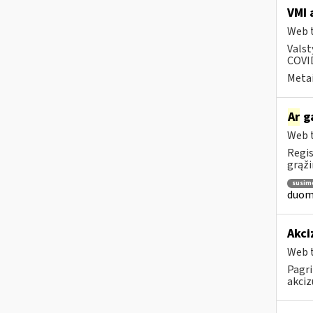
VMI 
Web t
Valst
COVID
Metai
Ar
ga
Web t
Regis
grąži
susim
duome
Akci
Web t
Pagri
akciz