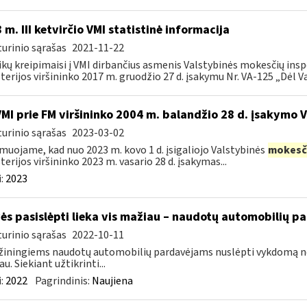
 m. III ketvirčio VMI statistinė informacija
urinio sąrašas
2021-11-22
ikų kreipimaisi į VMI dirbančius asmenis Valstybinės mokesčių insp
terijos viršininko 2017 m. gruodžio 27 d. įsakymu Nr. VA-125 „Dėl Va
VMI prie FM viršininko 2004 m. balandžio 28 d. įsakymo 
urinio sąrašas
2023-03-02
muojame, kad nuo 2023 m. kovo 1 d. įsigaliojo Valstybinės
mokesč
terijos viršininko 2023 m. vasario 28 d. įsakymas...
:
2023
ės pasislėpti lieka vis mažiau – naudotų automobilių p
urinio sąrašas
2022-10-11
iningiems naudotų automobilių pardavėjams nuslėpti vykdomą ne
u. Siekiant užtikrinti...
:
2022
Pagrindinis:
Naujiena