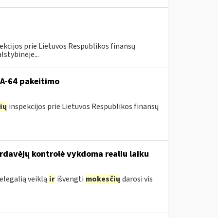
ekcijos prie Lietuvos Respublikos finansų
lstybinėje...
VA-64 pakeitimo
ių
inspekcijos prie Lietuvos Respublikos finansų
ardavėjų kontrolė vykdoma realiu laiku
legalią veiklą
ir
išvengti
mokesčių
darosi vis