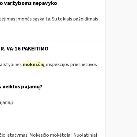
io varžyboms nepavyko
ebėjimas įmonės sąskaita. Su tokiais pažeidimais
NR. VA-16 PAKEITIMO
 Valstybinės
mokesčių
inspekcijos prie Lietuvos
s veiklos pajamų?
pajamų?
čio įstatymas. Mokesčio mokėtojai: Nuolatiniai