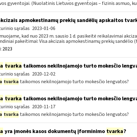
vos gyventojai. (Nuolatinis Lietuvos gyventojas – fizinis asmuo, kuri
akcizais apmokestinamų prekių sandėlių apskaitos tvar
urinio sąrašas
2023-01-06
muojame, kad nuo 2023 m. sausio 1 d. pasikeitė reikalavimai akciz
ndiniai pakeitimai: Visa akcizais apmokestinamų prekių sandėlio (to
:
2023
ia
tvarka
taikomos nekilnojamojo turto mokesčio lengv
urinio sąrašas
2020-12-02
a
tvarka
taikomos nekilnojamojo turto mokesčio lengvatos?
ia
tvarka
taikomos nekilnojamojo turto mokesčio lengv
urinio sąrašas
2020-11-17
a
tvarka
taikomos nekilnojamojo turto mokesčio lengvatos?
ia
yra įmonės kasos dokumentų įforminimo
tvarka
?