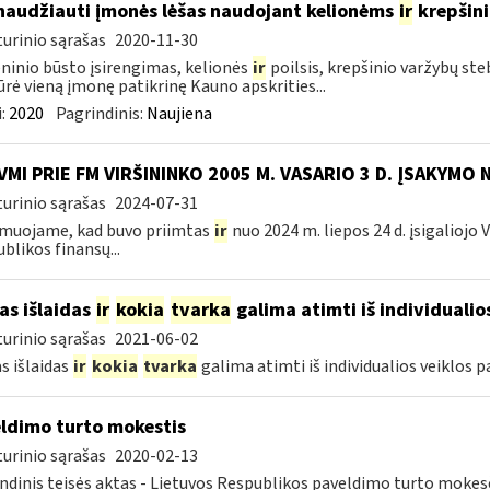
naudžiauti įmonės lėšas naudojant kelionėms
ir
krepšin
urinio sąrašas
2020-11-30
inio būsto įsirengimas, kelionės
ir
poilsis, krepšinio varžybų st
ūrė vieną įmonę patikrinę Kauno apskrities...
:
2020
Pagrindinis:
Naujiena
VMI PRIE FM VIRŠININKO 2005 M. VASARIO 3 D. ĮSAKYMO 
urinio sąrašas
2024-07-31
muojame, kad buvo priimtas
ir
nuo 2024 m. liepos 24 d. įsigaliojo
blikos finansų...
as išlaidas
ir
kokia
tvarka
galima atimti iš individualio
urinio sąrašas
2021-06-02
s išlaidas
ir
kokia
tvarka
galima atimti iš individualios veiklos 
ldimo turto mokestis
urinio sąrašas
2020-02-13
ndinis teisės aktas - Lietuvos Respublikos paveldimo turto mokes