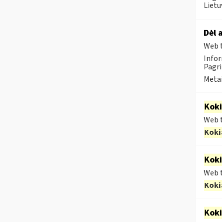
Lietu
Dėl 
Web t
Infor
Pagri
Metai
Kok
Web t
Koki
Kok
Web t
Koki
Kok