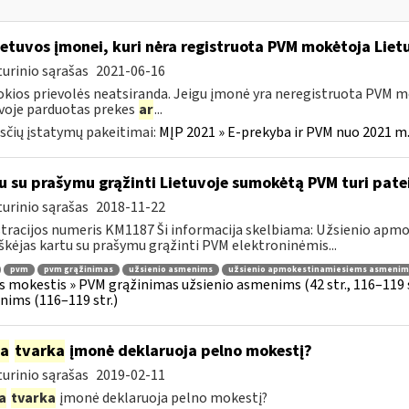
etuvos įmonei, kuri nėra registruota PVM mokėtoja Lietu
urinio sąrašas
2021-06-16
okios prievolės neatsiranda. Jeigu įmonė yra neregistruota PVM mo
voje parduotas prekes
ar
...
čių įstatymų pakeitimai:
MĮP 2021 » E-prekyba ir PVM nuo 2021 m. 
u su prašymu grąžinti Lietuvoje sumokėtą PVM turi pate
urinio sąrašas
2018-11-22
tracijos numeris KM1187 Ši informacija skelbiama: Užsienio ap
škėjas kartu su prašymu grąžinti PVM elektroninėmis...
pvm
pvm grąžinimas
užsienio asmenims
užsienio apmokestinamiesiems asmenim
s mokestis » PVM grąžinimas užsienio asmenims (42 str., 116–119
ims (116–119 str.)
ia
tvarka
įmonė deklaruoja pelno mokestį?
urinio sąrašas
2019-02-11
a
tvarka
įmonė deklaruoja pelno mokestį?