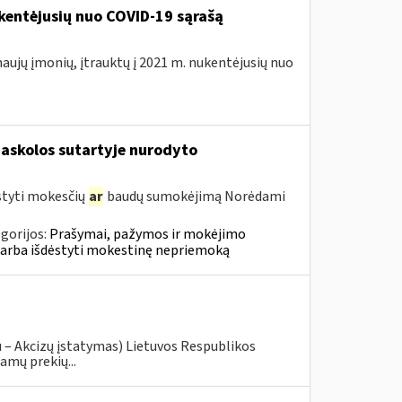
kentėjusių nuo COVID-19 sąrašą
naujų įmonių, įtrauktų į 2021 m. nukentėjusių nuo
askolos sutartyje nurodyto
styti mokesčių
ar
baudų sumokėjimą Norėdami
gorijos:
Prašymai, pažymos ir mokėjimo
 arba išdėstyti mokestinę nepriemoką
u – Akcizų įstatymas) Lietuvos Respublikos
amų prekių...