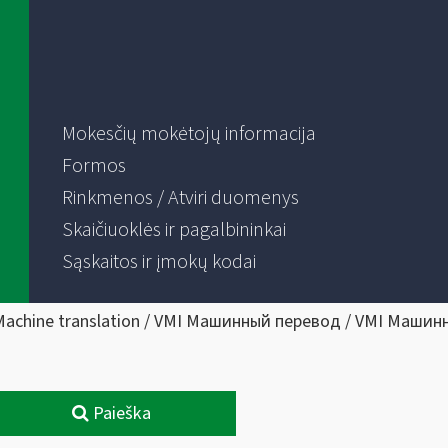
Mokesčių mokėtojų informacija
Formos
Rinkmenos / Atviri duomenys
Skaičiuoklės ir pagalbininkai
Sąskaitos ir įmokų kodai
Machine translation / VMI Машинный перевод / VMI Машин
Paieška