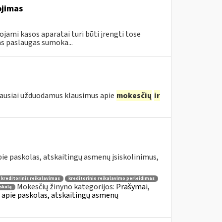
ojimas
ami kasos aparatai turi būti įrengti tose
s paslaugas sumoka...
iausiai užduodamus klausimus apie
mokesčių
ir
e paskolas, atskaitingų asmenų įsiskolinimus,
kreditorinis reikalavimas
kreditorinio reikalavimo perleidimas
Mokesčių žinyno kategorijos:
Prašymai,
skolą
apie paskolas, atskaitingų asmenų