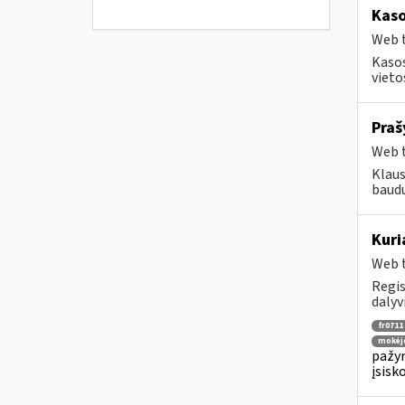
Kaso
Web t
Kasos
vieto
Praš
Web t
Klaus
baudų
Kuri
Web t
Regis
dalyv
fr0711
mokėj
pažym
įsisk