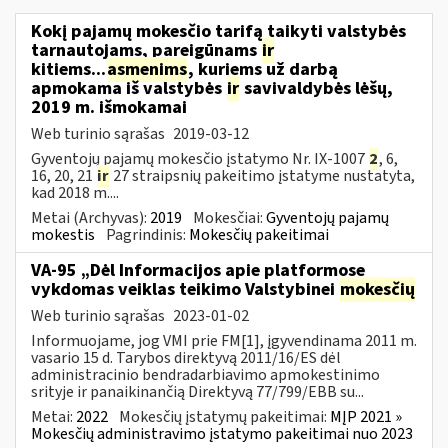
Kokį pajamų mokesčio tarifą taikyti valstybės
tarnautojams, pareigūnams
ir
kitiems...
asmenims
, kuriems už darbą
apmokama iš valstybės
ir
savivaldybės lėšų,
2019 m. išmokamai
Web turinio sąrašas
2019-03-12
Gyventojų pajamų mokesčio įstatymo Nr. IX-1007
2
, 6,
16, 20, 21
ir
27 straipsnių pakeitimo įstatyme nustatyta,
kad 2018 m....
Metai (Archyvas):
2019
Mokesčiai:
Gyventojų pajamų
mokestis
Pagrindinis:
Mokesčių pakeitimai
VA-95 „Dėl Informacijos apie platformose
vykdomas veiklas teikimo Valstybinei
mokesčių
Web turinio sąrašas
2023-01-02
Informuojame, jog VMI prie FM[1], įgyvendinama 2011 m.
vasario 15 d. Tarybos direktyvą 2011/16/ES dėl
administracinio bendradarbiavimo apmokestinimo
srityje ir panaikinančią Direktyvą 77/799/EBB su...
Metai:
2022
Mokesčių įstatymų pakeitimai:
MĮP 2021 »
Mokesčių administravimo įstatymo pakeitimai nuo 2023