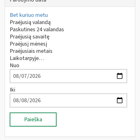
Bet kuriuo metu
Praėjusią valandą
Paskutines 24 valandas
Praėjusią savaitę
Praėjusį mėnesį
Praėjusiais metais
Laikotarpyje…
Nuo
Iki
Paieška