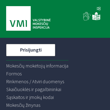
Prisijungti
Mokesčių mokėtojų informacija
Formos
Rinkmenos / Atviri duomenys
Skaičiuoklės ir pagalbininkai
Sąskaitos ir įmokų kodai
Mokesčių žinynas