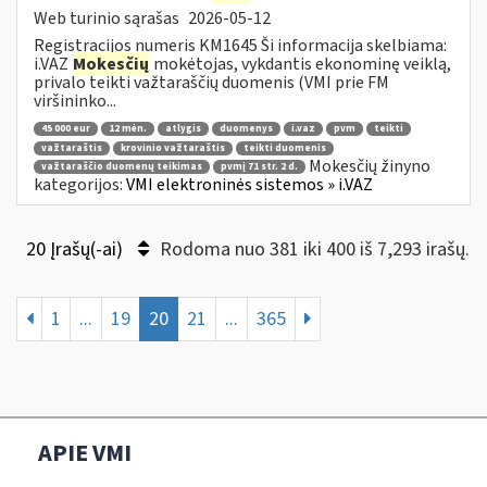
Web turinio sąrašas
2026-05-12
Registracijos numeris KM1645 Ši informacija skelbiama:
i.VAZ
Mokesčių
mokėtojas, vykdantis ekonominę veiklą,
privalo teikti važtaraščių duomenis (VMI prie FM
viršininko...
45 000 eur
12 mėn.
atlygis
duomenys
i.vaz
pvm
teikti
važtaraštis
krovinio važtaraštis
teikti duomenis
Mokesčių žinyno
važtaraščio duomenų teikimas
pvmį 71 str. 2 d.
kategorijos:
VMI elektroninės sistemos » i.VAZ
20 Įrašų(-ai)
Rodoma nuo 381 iki 400 iš 7,293 irašų.
1
...
19
20
21
...
365
APIE VMI