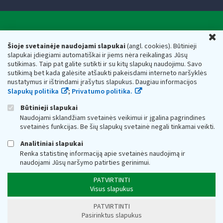
Valstybinė mokesčių inspekcija prie Lietuvos
U
Respublikos finansų ministerijos
Šioje svetainėje naudojami slapukai
(angl. cookies). Būtinieji
slapukai įdiegiami automatiškai ir jiems nėra reikalingas Jūsų
Biudžetinė įstaiga. Juridinio asmens kodas — 188659752,
sutikimas. Taip pat galite sutikti ir su kitų slapukų naudojimu. Savo
adresas: Vasario 16-osios g. 14, 01107 Vilnius, Lietuva, el.paštas:
sutikimą bet kada galėsite atšaukti pakeisdami interneto naršyklės
vmi@vmi.lt
, E. pristatymo dėžutės adresas 188659752
nustatymus ir ištrindami įrašytus slapukus. Daugiau informacijos
Duomenys apie Valstybinę mokesčių inspekciją prie Lietuvos
Slapukų politika
;
Privatumo politika.
Respublikos finansų ministerijos kaupiami ir saugomi Juridinių
asmenų registre
Būtinieji slapukai
Naudojami sklandžiam svetainės veikimui ir įgalina pagrindines
svetainės funkcijas. Be šių slapukų svetainė negali tinkamai veikti.
Analitiniai slapukai
Renka statistinę informaciją apie svetainės naudojimą ir
naudojami Jūsų naršymo patirties gerinimui.
PATVIRTINTI
Visus slapukus
PATVIRTINTI
Pasirinktus slapukus