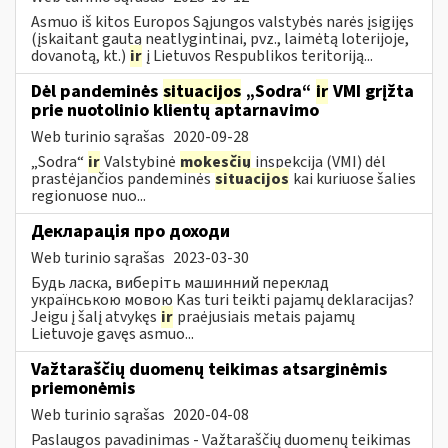
Asmuo iš kitos Europos Sąjungos valstybės narės įsigijęs
(įskaitant gautą neatlygintinai, pvz., laimėtą loterijoje,
dovanotą, kt.)
ir
į Lietuvos Respublikos teritoriją...
Dėl pandeminės
situacijos
„Sodra“
ir
VMI grįžta
prie nuotolinio klientų aptarnavimo
Web turinio sąrašas
2020-09-28
„Sodra“
ir
Valstybinė
mokesčių
inspekcija (VMI) dėl
prastėjančios pandeminės
situacijos
kai kuriuose šalies
regionuose nuo...
Декларація про доходи
Web turinio sąrašas
2023-03-30
Будь ласка, виберіть машинний переклад
українською мовою Kas turi teikti pajamų deklaracijas?
Jeigu į šalį atvykęs
ir
praėjusiais metais pajamų
Lietuvoje gavęs asmuo...
Važtaraščių duomenų teikimas atsarginėmis
priemonėmis
Web turinio sąrašas
2020-04-08
Paslaugos pavadinimas - Važtaraščių duomenų teikimas