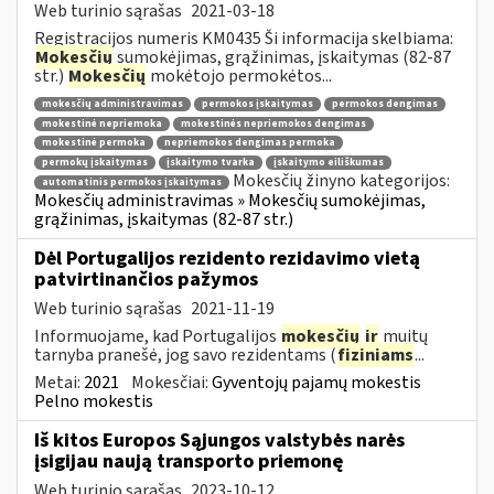
Web turinio sąrašas
2021-03-18
Registracijos numeris KM0435 Ši informacija skelbiama:
Mokesčių
sumokėjimas, grąžinimas, įskaitymas (82-87
str.)
Mokesčių
mokėtojo permokėtos...
mokesčių administravimas
permokos įskaitymas
permokos dengimas
mokestinė nepriemoka
mokestinės nepriemokos dengimas
mokestinė permoka
nepriemokos dengimas permoka
permokų įskaitymas
įskaitymo tvarka
įskaitymo eiliškumas
Mokesčių žinyno kategorijos:
automatinis permokos įskaitymas
Mokesčių administravimas » Mokesčių sumokėjimas,
grąžinimas, įskaitymas (82-87 str.)
Dėl Portugalijos rezidento rezidavimo vietą
patvirtinančios pažymos
Web turinio sąrašas
2021-11-19
Informuojame, kad Portugalijos
mokesčių
ir
muitų
tarnyba pranešė, jog savo rezidentams (
fiziniams
...
Metai:
2021
Mokesčiai:
Gyventojų pajamų mokestis
Pelno mokestis
Iš kitos Europos Sąjungos valstybės narės
įsigijau naują transporto priemonę
Web turinio sąrašas
2023-10-12