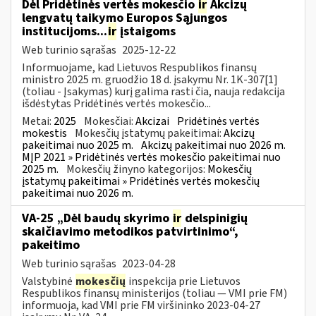
Dėl Pridėtinės vertės mokesčio
ir
Akcizų
lengvatų taikymo Europos Sąjungos
institucijoms...
ir
įstaigoms
Web turinio sąrašas
2025-12-22
Informuojame, kad Lietuvos Respublikos finansų
ministro 2025 m. gruodžio 18 d. įsakymu Nr. 1K-307[1]
(toliau - Įsakymas) kurį galima rasti čia, nauja redakcija
išdėstytas Pridėtinės vertės mokesčio...
Metai:
2025
Mokesčiai:
Akcizai
Pridėtinės vertės
mokestis
Mokesčių įstatymų pakeitimai:
Akcizų
pakeitimai nuo 2025 m.
Akcizų pakeitimai nuo 2026 m.
MĮP 2021 » Pridėtinės vertės mokesčio pakeitimai nuo
2025 m.
Mokesčių žinyno kategorijos:
Mokesčių
įstatymų pakeitimai » Pridėtinės vertės mokesčių
pakeitimai nuo 2026 m.
VA-25 „Dėl baudų skyrimo
ir
delspinigių
skaičiavimo metodikos patvirtinimo“,
pakeitimo
Web turinio sąrašas
2023-04-28
Valstybinė
mokesčių
inspekcija prie Lietuvos
Respublikos finansų ministerijos (toliau ― VMI prie FM)
informuoja, kad VMI prie FM viršininko 2023-04-27