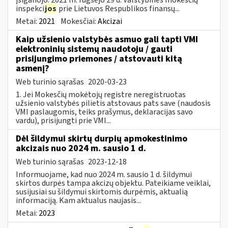
inspekci
jos
prie Lietuvos Respublikos finansų...
Metai:
2021
Mokesčiai:
Akcizai
Kaip užsienio valstybės asmuo gali tapti VMI
elektroninių sistemų naudotoju / gauti
prisijungimo priemones / atstovauti kitą
asmenį?
Web turinio sąrašas
2020-03-23
1. Jei Mokesčių mokėtojų registre neregistruotas
užsienio valstybės pilietis atstovaus pats save (naudosis
VMI paslaugomis, teiks prašymus, deklaracijas savo
vardu), prisijungti prie VMI...
Dėl šildymui skirtų durpių apmokestinimo
akcizais nuo 2024 m. sausio 1 d.
Web turinio sąrašas
2023-12-18
Informuojame, kad nuo 2024 m. sausio 1 d. šildymui
skirtos durpės tampa akcizų objektu. Pateikiame veiklai,
susijusiai su šildymui skirtomis durpėmis, aktualią
informaciją. Kam aktualus naujasis...
Metai:
2023