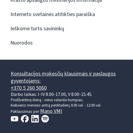
Krašto apsaugos ministerijos informacija
Interneto svetainės atitikties paraiška
Ieškome turto savininkų
Nuorodos
Konsultacijos mokesčių klausimais ir paslaugos
gyventojams:
+370 5 260 5060
Darbo laikas: I-IV 8.00-17.00, V 8.00-15.45.
Prieššventinę dieną - viena valanda trumpiau.
Kiekvieno mėnesio antrą penktadienį 8.00 val. - 12.00 val.
Mano VMI
Paklausimas per