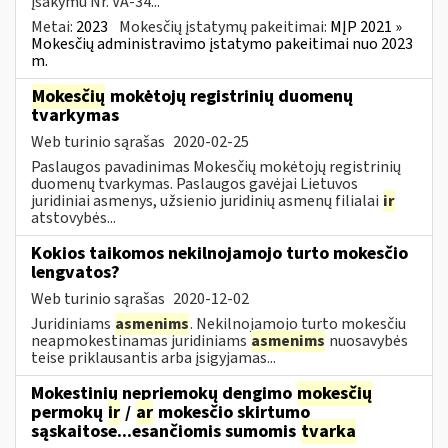
įsakymu Nr. VA-34...
Metai:
2023
Mokesčių įstatymų pakeitimai:
MĮP 2021 »
Mokesčių administravimo įstatymo pakeitimai nuo 2023
m.
Mokesčių
mokėtojų registrinių duomenų
tvarkymas
Web turinio sąrašas
2020-02-25
Paslaugos pavadinimas Mokesčių mokėtojų registrinių
duomenų tvarkymas. Paslaugos gavėjai Lietuvos
juridiniai asmenys, užsienio juridinių asmenų filialai
ir
atstovybės...
Kokios taikomos nekilnojamojo turto mokesčio
lengvatos?
Web turinio sąrašas
2020-12-02
Juridiniams
asmenims
. Nekilnojamojo turto mokesčiu
neapmokestinamas juridiniams
asmenims
nuosavybės
teise priklausantis arba įsigyjamas...
Mokestinių nepriemokų dengimo
mokesčių
permokų
ir
/
ar
mokesčio skirtumo
sąskaitose...esančiomis sumomis
tvarka