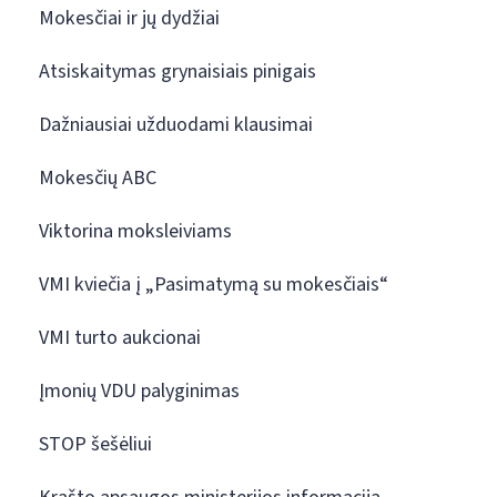
Mokesčiai ir jų dydžiai
Atsiskaitymas grynaisiais pinigais
Dažniausiai užduodami klausimai
Mokesčių ABC
Viktorina moksleiviams
VMI kviečia į „Pasimatymą su mokesčiais“
VMI turto aukcionai
Įmonių VDU palyginimas
STOP šešėliui