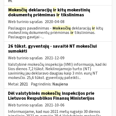
m.
Mokesčių
deklaracijų
ir
kitų mokestinių
dokumentų priėmimas
ir
tikslinimas
Web turinio sąrašas
2020-04-08
Paslaugos pavadinimas -
Mokesčių
deklaracijų
ir
kitų
mokestinių dokumentų priėmimas
ir
tikslinimas.
Paslaugos gavėjai -...
26 tūkst. gyventojų - savaitė NT mokesčiui
sumokėti
Web turinio sąrašas
2021-12-09
Valstybinė mokesčių inspekcija (VMI) informuoja, kad iki
šios dienos 7,2 tūkst. Nekilnojamojo turto (NT)
savininkų jau deklaravo daugiau kaip 3 mln. eurų NT
mokesčio. 25,6 tūkst. gyventojų pateikti...
Metai:
2021
Pagrindinis:
Naujiena
Dėl valstybinės
mokesčių
inspekcijos prie
Lietuvos Respublikos Finansų Ministerijos
Web turinio sąrašas
2021-10-06
Informuojame, kad nuo 2021 metų rugsėjo 30 dienos
įsigaliojo: 2021 m. rugsėjo 29 d. Valstybinės mokesčių