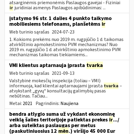
atsarginėmis priemonėmis Paslaugos gavėjai - Fiziniai
ir
juridiniai asmenys Paslaugos apibūdinimas: ...
įstatymo 96 str. 1 dalies 4 punkto taikymo
mobiliesiems telefonams, planšetėms
ir
Web turinio sąrašas
2024-07-23
1. Kokioms prekėms nuo 2019 m. rugpjūčio 1 d. taikomas
atvirkštinio apmokestinimo PVM mechanizmas? Nuo
2019 m. rugpjūčio 1 d. atvirkštinio apmokestinimo PVM
mechanizmas taikomas tiekiamiems...
VMI klientus aptarnauja įprasta
tvarka
Web turinio sąrašas
2021-09-13
Valstybinė mokesčių inspekcija (toliau – VMI)
informuoja, kad klientai aptarnaujami įprasta
tvarka
–
atvykstant „gyvų“ konsultacijų galimybių pasas
nebūtinas. Tačiau...
Metai:
2021
Pagrindinis:
Naujiena
bendra atlygio suma už vykdant ekonominę
veiklą šalies teritorijoje patiektas prekes
ir
.../
arba suteiktas paslaugas per metus
(paskutiniuosius 12
mėn
.) viršijo 45 000 Eur