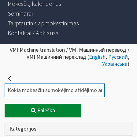
Mokesčių kalendorius
Seminarai
Tarptautinis apmokestinimas
Kontaktai / Apklausa
VMI Machine translation / VMI Машинный перевод /
VMI Машинний переклад (
English
,
Русский
,
Українська
)
Paieška
Kategorijos