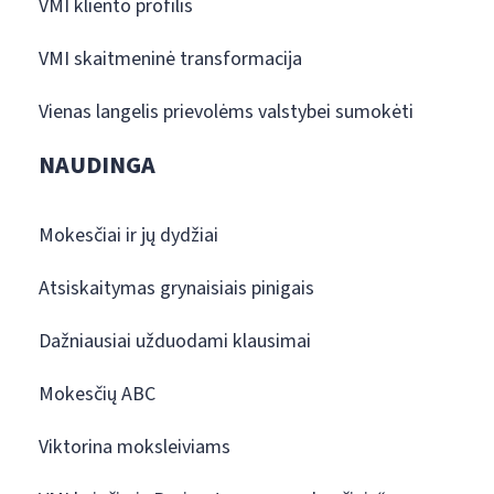
VMI kliento profilis
VMI skaitmeninė transformacija
Vienas langelis prievolėms valstybei sumokėti
NAUDINGA
Mokesčiai ir jų dydžiai
Atsiskaitymas grynaisiais pinigais
Dažniausiai užduodami klausimai
Mokesčių ABC
Viktorina moksleiviams