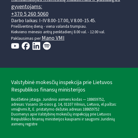
gyventojams:
+370 5 260 5060
Darbo laikas: I-IV 8.00-17.00, V 8.00-15.45.
Prieššventinę dieną - viena valanda trumpiau.
Kiekvieno mėnesio antrą penktadienį 8.00 val. - 12.00 val.
Mano VMI
Paklausimas per
Valstybinė mokesčių inspekcija prie Lietuvos
Respublikos finansų ministerijos
Biudžetinė įstaiga. Juridinio asmens kodas — 188659752,
adresas: Vasario 16-osios g. 14, 01107 Vilnius, Lietuva, el.paštas:
vmi@vmi.lt
, E. pristatymo dėžutės adresas 188659752
Duomenys apie Valstybinę mokesčių inspekciją prie Lietuvos
Respublikos finansų ministerijos kaupiami ir saugomi Juridinių
asmenų registre