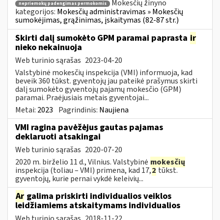
Mokesčių žinyno
nepriemokų padengimas permokomis
kategorijos:
Mokesčių administravimas » Mokesčių
sumokėjimas, grąžinimas, įskaitymas (82-87 str.)
Skirti dalį sumokėto GPM paramai paprasta
ir
nieko nekainuoja
Web turinio sąrašas
2023-04-20
Valstybinė mokesčių inspekcija (VMI) informuoja, kad
beveik 360 tūkst. gyventojų jau pateikė prašymus skirti
dalį sumokėto gyventojų pajamų mokesčio (GPM)
paramai. Praėjusiais metais gyventojai...
Metai:
2023
Pagrindinis:
Naujiena
VMI ragina pavėžėjus gautas pajamas
deklaruoti atsakingai
Web turinio sąrašas
2020-07-20
2020 m. birželio 11 d., Vilnius. Valstybinė
mokesčių
inspekcija (toliau – VMI) primena, kad 17,
2
tūkst.
gyventojų, kurie pernai vykdė keleivių...
Ar
galima priskirti individualios veiklos
leidžiamiems atskaitymams individualios
Web turinio sąrašas
2018-11-22