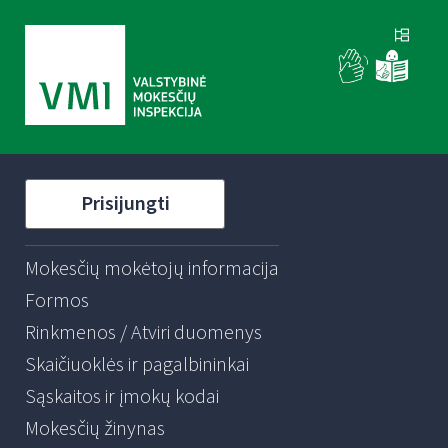
Prisijungti
Mokesčių mokėtojų informacija
Formos
Rinkmenos / Atviri duomenys
Skaičiuoklės ir pagalbininkai
Sąskaitos ir įmokų kodai
Mokesčių žinynas