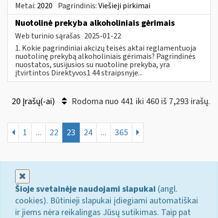
Metai:
2020
Pagrindinis:
Viešieji pirkimai
Nuotolinė prekyba alkoholiniais gėrimais
Web turinio sąrašas
2025-01-22
1. Kokie pagrindiniai akcizų teisės aktai reglamentuoja
nuotolinę prekybą alkoholiniais gėrimais? Pagrindinės
nuostatos, susijusios su nuotoline prekyba, yra
įtvirtintos Direktyvos1 44 straipsnyje...
20 Įrašų(-ai)
Rodoma nuo 441 iki 460 iš 7,293 irašų.
1
...
22
23
24
...
365
Uždaryti
Šioje svetainėje naudojami slapukai
(angl.
cookies). Būtinieji slapukai įdiegiami automatiškai
ir jiems nėra reikalingas Jūsų sutikimas. Taip pat