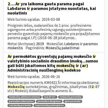
2
....
Ar
yra laikoma gauta parama pagal
Labdaros
ir
paramos įstatymo nuostatas, kai
nuolatinis
Web turinio sąrašas
2019-03-08
Piniginės lėšos, sudarančios iki 1 proc. profesinėms
sąjungoms arba profesinių sąjungų susivienijimams
pervesto gyventojo pajamų mokesčio yra pripažįstamos
parama pagal LPĮ (2018-06-28 įstatymas...
Metai (Archyvas):
2019
Mokesčiai:
Labdaros ir paramos
mokestis
Pagrindinis:
Mokesčių pakeitimai
Ar
permokėtos gyventojų pajamų mokesčio
ir
valstybinio socialinio draudimo įmokų...sumos
gali būti įskaitomos kitų
mokesčių
ir
(
ar
)
Administracinių nusižengimų kodekso
Web turinio sąrašas
2026-06-16
Registracijos numeris KM0421 Ši informacija skelbiama:
Mokesčių
sumokėjimas, grąžinimas, įskaitymas (8
2
-87
str.) Mokestį išskaičiuojančio asmens iš...
mokesčių administravimas
maį 87 str.
mokesčių permoka
permokos įskaitymas
permokos dengimas
gpm permoka
vsd įmokų permoka
nepriemokų padengimas