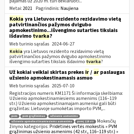
pajamas už 2020 m. turi deklaruoti...
Metai:
2021
Pagrindinis:
Naujiena
Kokia
yra Lietuvos rezidento rezidavimo vietą
patvirtinančios pažymos dvigubo
apmokestinimo...išvengimo sutarties tikslais
išdavimo
tvarka
?
Web turinio sąrašas
2024-06-27
Kokia
yra Lietuvos rezidento rezidavimo vietą
patvirtinančios pažymos dvigubo apmokestinimo
išvengimo sutarties tikslais išdavimo
tvarka
?
Už kokiai veiklai skirtas prekes
ir
/
ar
paslaugas
užsienio apmokestinamasis asmuo
Web turinio sąrašas
2025-07-10
Registracijos numeris KM1171 Ši informacija skelbiama:
Užsienio apmokestinamiesiems asmenims (116–119
str.) Užsienio apmokestinamajam asmeniui gali būti
grąžintas: Lietuvoje sumokėtas importo PVM,...
pvm
pvm grąžinimas
užsienio asmenims
Mokesčių
užsienio apmokestinamiesiems asmenims
pvmį 118 str
žinyno kategorijos:
Pridėtinės vertės mokestis » PVM
grąžinimas užsienio asmenims (42 str., 116–119 str.) »