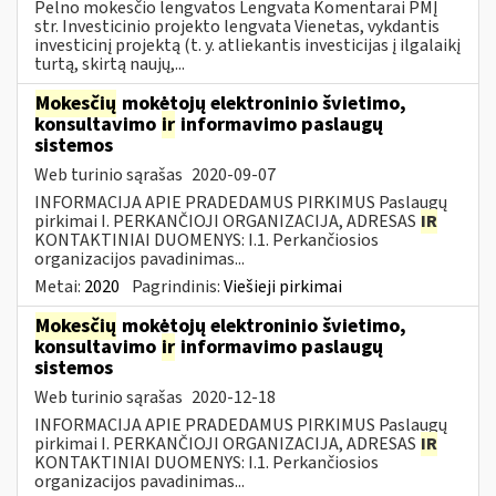
Pelno mokesčio lengvatos Lengvata Komentarai PMĮ
str. Investicinio projekto lengvata Vienetas, vykdantis
investicinį projektą (t. y. atliekantis investicijas į ilgalaikį
turtą, skirtą naujų,...
Mokesčių
mokėtojų elektroninio švietimo,
konsultavimo
ir
informavimo paslaugų
sistemos
Web turinio sąrašas
2020-09-07
INFORMACIJA APIE PRADEDAMUS PIRKIMUS Paslaugų
pirkimai I. PERKANČIOJI ORGANIZACIJA, ADRESAS
IR
KONTAKTINIAI DUOMENYS: I.1. Perkančiosios
organizacijos pavadinimas...
Metai:
2020
Pagrindinis:
Viešieji pirkimai
Mokesčių
mokėtojų elektroninio švietimo,
konsultavimo
ir
informavimo paslaugų
sistemos
Web turinio sąrašas
2020-12-18
INFORMACIJA APIE PRADEDAMUS PIRKIMUS Paslaugų
pirkimai I. PERKANČIOJI ORGANIZACIJA, ADRESAS
IR
KONTAKTINIAI DUOMENYS: I.1. Perkančiosios
organizacijos pavadinimas...