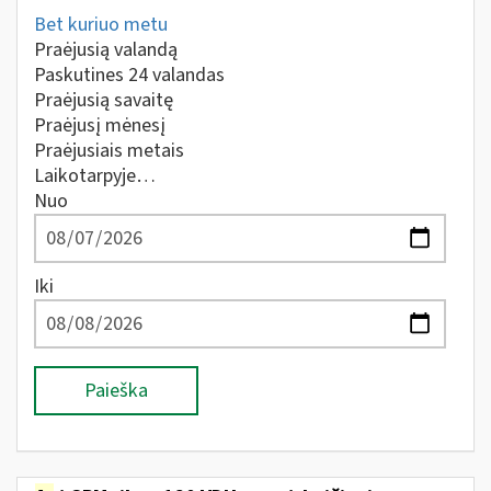
Bet kuriuo metu
Praėjusią valandą
Paskutines 24 valandas
Praėjusią savaitę
Praėjusį mėnesį
Praėjusiais metais
Laikotarpyje…
Nuo
Iki
Paieška