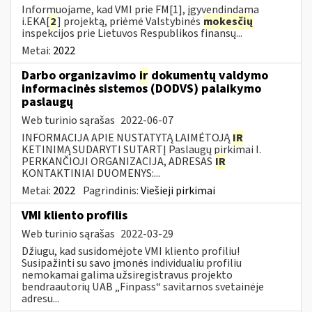
Informuojame, kad VMI prie FM[1], įgyvendindama
i.EKA[
2
] projektą, priėmė Valstybinės
mokesčių
inspekcijos prie Lietuvos Respublikos finansų...
Metai:
2022
Darbo organizavimo
ir
dokumentų valdymo
informacinės sistemos (DODVS) palaikymo
paslaugų
Web turinio sąrašas
2022-06-07
INFORMACIJA APIE NUSTATYTĄ LAIMĖTOJĄ
IR
KETINIMĄ SUDARYTI SUTARTĮ Paslaugų pirkimai I.
PERKANČIOJI ORGANIZACIJA, ADRESAS
IR
KONTAKTINIAI DUOMENYS:...
Metai:
2022
Pagrindinis:
Viešieji pirkimai
VMI kliento profilis
Web turinio sąrašas
2022-03-29
Džiugu, kad susidomėjote VMI kliento profiliu!
Susipažinti su savo įmonės individualiu profiliu
nemokamai galima užsiregistravus projekto
bendraautorių UAB „Finpass“ savitarnos svetainėje
adresu...