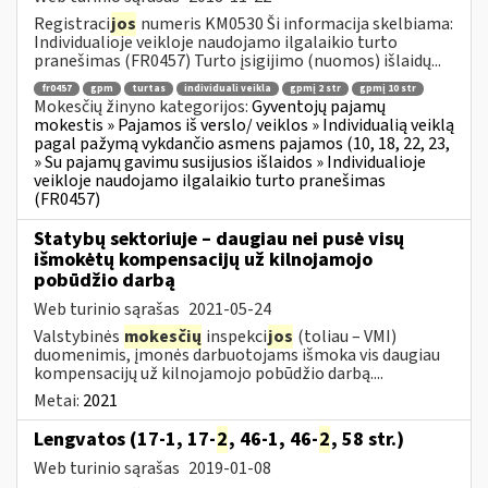
Registraci
jos
numeris KM0530 Ši informacija skelbiama:
Individualioje veikloje naudojamo ilgalaikio turto
pranešimas (FR0457) Turto įsigijimo (nuomos) išlaidų...
fr0457
gpm
turtas
individuali veikla
gpmį 2 str
gpmį 10 str
Mokesčių žinyno kategorijos:
Gyventojų pajamų
mokestis » Pajamos iš verslo/ veiklos » Individualią veiklą
pagal pažymą vykdančio asmens pajamos (10, 18, 22, 23,
» Su pajamų gavimu susijusios išlaidos » Individualioje
veikloje naudojamo ilgalaikio turto pranešimas
(FR0457)
Statybų sektoriuje – daugiau nei pusė visų
išmokėtų kompensacijų už kilnojamojo
pobūdžio darbą
Web turinio sąrašas
2021-05-24
Valstybinės
mokesčių
inspekci
jos
(toliau – VMI)
duomenimis, įmonės darbuotojams išmoka vis daugiau
kompensacijų už kilnojamojo pobūdžio darbą....
Metai:
2021
Lengvatos (17-1, 17-
2
, 46-1, 46-
2
, 58 str.)
Web turinio sąrašas
2019-01-08