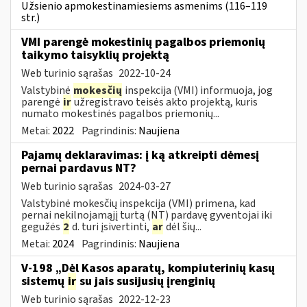
Užsienio apmokestinamiesiems asmenims (116–119
str.)
VMI parengė mokestinių pagalbos priemonių
taikymo taisyklių projektą
Web turinio sąrašas
2022-10-24
Valstybinė
mokesčių
inspekcija (VMI) informuoja, jog
parengė
ir
užregistravo teisės akto projektą, kuris
numato mokestinės pagalbos priemonių...
Metai:
2022
Pagrindinis:
Naujiena
Pajamų deklaravimas: į ką atkreipti dėmesį
pernai pardavus NT?
Web turinio sąrašas
2024-03-27
Valstybinė mokesčių inspekcija (VMI) primena, kad
pernai nekilnojamąjį turtą (NT) pardavę gyventojai iki
gegužės
2
d. turi įsivertinti,
ar
dėl šių...
Metai:
2024
Pagrindinis:
Naujiena
V-198 „Dėl Kasos aparatų, kompiuterinių kasų
sistemų
ir
su jais susijusių įrenginių
Web turinio sąrašas
2022-12-23