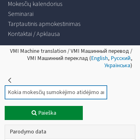
Mokesčių kalendorius
Seminarai
Tarptautinis apmokestinimas
Kontaktai / Apklausa
VMI Machine translation / VMI Машинный перевод /
VMI Машинний переклад (
English
,
Русский
,
Українська
)
Paieška
Parodymo data