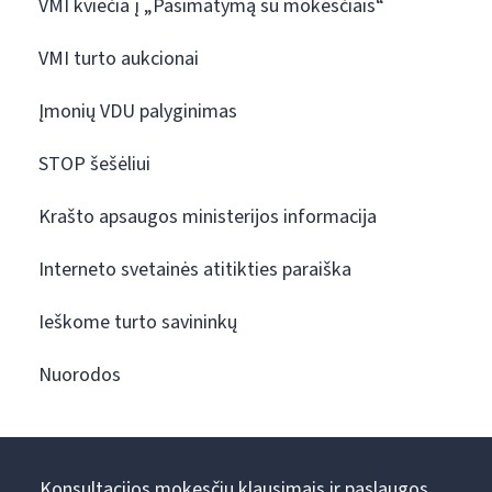
VMI kviečia į „Pasimatymą su mokesčiais“
VMI turto aukcionai
Įmonių VDU palyginimas
STOP šešėliui
Krašto apsaugos ministerijos informacija
Interneto svetainės atitikties paraiška
Ieškome turto savininkų
Nuorodos
Konsultacijos mokesčių klausimais ir paslaugos