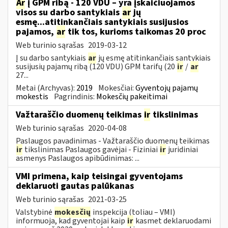
Ar
į GPM ribą - 120 VDU – yra įskaičiuojamos
visos su darbo santykiais
ar
jų
esmę...atitinkančiais santykiais susijusios
pajamos,
ar
tik tos, kurioms taikomas 20 proc
Web turinio sąrašas
2019-03-12
Į su darbo santykiais
ar
jų esmę atitinkančiais santykiais
susijusių pajamų ribą (120 VDU) GPM tarifų (20
ir
/
ar
27...
Metai (Archyvas):
2019
Mokesčiai:
Gyventojų pajamų
mokestis
Pagrindinis:
Mokesčių pakeitimai
Važtaraščio duomenų teikimas
ir
tikslinimas
Web turinio sąrašas
2020-04-08
Paslaugos pavadinimas - Važtaraščio duomenų teikimas
ir
tikslinimas Paslaugos gavėjai - Fiziniai
ir
juridiniai
asmenys Paslaugos apibūdinimas: ...
VMI primena, kaip teisingai gyventojams
deklaruoti gautas palūkanas
Web turinio sąrašas
2021-03-25
Valstybinė
mokesčių
inspekcija (toliau – VMI)
informuoja, kad gyventojai kaip
ir
kasmet deklaruodami