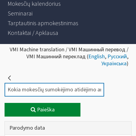
Mokesčių kalendorius
Seminarai
Tarptautinis apmokestinimas
Kontaktai / Apklausa
VMI Machine translation / VMI Машинный перевод /
VMI Машинний переклад (
English
,
Русский
,
Українська
)
Paieška
Parodymo data