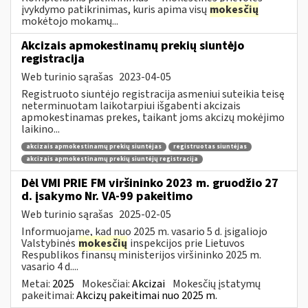
įvykdymo patikrinimas, kuris apima visų
mokesčių
mokėtojo mokamų...
Akcizais apmokestinamų prekių siuntėjo
registracija
Web turinio sąrašas
2023-04-05
Registruoto siuntėjo registracija asmeniui suteikia teisę
neterminuotam laikotarpiui išgabenti akcizais
apmokestinamas prekes, taikant joms akcizų mokėjimo
laikino...
akcizais apmokestinamų prekių siuntėjas
registruotas siuntėjas
akcizais apmokestinamų prekių siuntėjų registracija
Dėl VMI PRIE FM viršininko 2023 m. gruodžio 27
d. įsakymo Nr. VA-99 pakeitimo
Web turinio sąrašas
2025-02-05
Informuojame, kad nuo 2025 m. vasario 5 d. įsigaliojo
Valstybinės
mokesčių
inspekcijos prie Lietuvos
Respublikos finansų ministerijos viršininko 2025 m.
vasario 4 d....
Metai:
2025
Mokesčiai:
Akcizai
Mokesčių įstatymų
pakeitimai:
Akcizų pakeitimai nuo 2025 m.