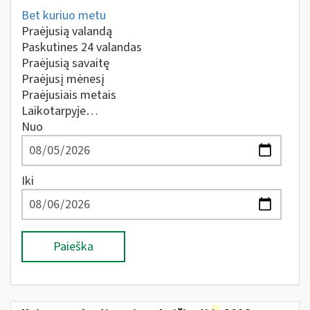
Bet kuriuo metu
Praėjusią valandą
Paskutines 24 valandas
Praėjusią savaitę
Praėjusį mėnesį
Praėjusiais metais
Laikotarpyje…
Nuo
Iki
Paieška