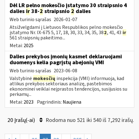
Dėl LR pelno mokesčio įstatymo 30 straipsnio 4
dalies
ir
38-
2
straipsnio
2
dalies
Web turinio sąrašas
2026-01-07
Atsižvelgdami į Lietuvos Respublikos pelno mokesčio
įstatymo Nr. IX-675 5, 17, 18, 30, 33, 34, 35, 38
2
, 41, 43
ir
561 straipsnių pakeitimo...
Metai:
2025
Dalies prekybos įmonių kasmet deklaruojami
duomenys kelia pagrįstų abejonių VMI
Web turinio sąrašas
2023-06-08
Valstybinė
mokesčių
inspekcija (VMI) informuoja, kad
atlikus prekybos sektoriaus analizę, pastebimos
ekonominei veiklai neįprastos tendencijos, susijusios su
perkamų...
Metai:
2023
Pagrindinis:
Naujiena
20 Įrašų(-ai)
Rodoma nuo 521 iki 540 iš 7,292 irašų.