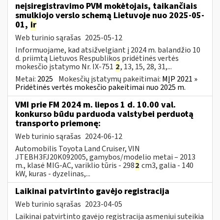
neįsiregistravimo PVM mokėtojais, taikančiais
smulkiojo verslo schemą Lietuvoje nuo 2025-05-
01,
ir
Web turinio sąrašas
2025-05-12
Informuojame, kad atsižvelgiant į 2024 m. balandžio 10
d. priimtą Lietuvos Respublikos pridėtinės vertės
mokesčio įstatymo Nr. IX-751
2
, 13, 15, 28, 31,...
Metai:
2025
Mokesčių įstatymų pakeitimai:
MĮP 2021 »
Pridėtinės vertės mokesčio pakeitimai nuo 2025 m.
VMI prie FM 2024 m. liepos 1 d. 10.00 val.
konkurso būdu parduoda valstybei perduotą
transporto priemonę:
Web turinio sąrašas
2024-06-12
Automobilis Toyota Land Cruiser, VIN
JTEBH3FJ20K092005, gamybos/modelio metai – 2013
m., klasė MIG-AC, variklio tūris - 298
2
cm3, galia - 140
kW, kuras - dyzelinas,...
Laikinai patvirtinto gavėjo registracija
Web turinio sąrašas
2023-04-05
Laikinai patvirtinto gavėjo registracija asmeniui suteikia