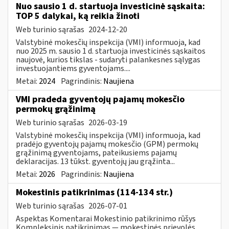
Nuo sausio 1 d. startuoja investicinė sąskaita:
TOP 5 dalykai, ką reikia žinoti
Web turinio sąrašas
2024-12-20
Valstybinė mokesčių inspekcija (VMI) informuoja, kad
nuo 2025 m. sausio 1 d. startuoja investicinės sąskaitos
naujovė, kurios tikslas - sudaryti palankesnes sąlygas
investuojantiems gyventojams....
Metai:
2024
Pagrindinis:
Naujiena
VMI pradeda gyventojų pajamų mokesčio
permokų grąžinimą
Web turinio sąrašas
2026-03-19
Valstybinė mokesčių inspekcija (VMI) informuoja, kad
pradėjo gyventojų pajamų mokesčio (GPM) permokų
grąžinimą gyventojams, pateikusiems pajamų
deklaracijas. 13 tūkst. gyventojų jau grąžinta...
Metai:
2026
Pagrindinis:
Naujiena
Mokestinis patikrinimas (114-134 str.)
Web turinio sąrašas
2026-07-01
Aspektas Komentarai Mokestinio patikrinimo rūšys
Kompleksinis patikrinimas — mokestinės prievolės