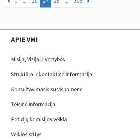
1
...
26
27
28
...
365
APIE VMI
Misija, Vizija ir Vertybės
Struktūra ir kontaktinė informacija
Konsultavimasis su visuomene
Teisinė informacija
Peticijų komisijos veikla
Veiklos sritys