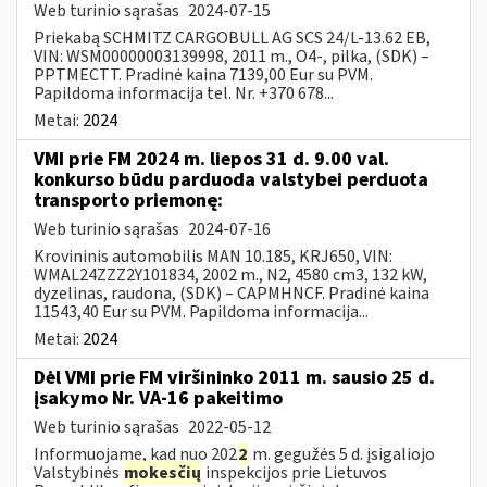
Web turinio sąrašas
2024-07-15
Priekabą SCHMITZ CARGOBULL AG SCS 24/L-13.62 EB,
VIN: WSM00000003139998, 2011 m., O4-, pilka, (SDK) –
PPTMECTT. Pradinė kaina 7139,00 Eur su PVM.
Papildoma informacija tel. Nr. +370 678...
Metai:
2024
VMI prie FM 2024 m. liepos 31 d. 9.00 val.
konkurso būdu parduoda valstybei perduota
transporto priemonę:
Web turinio sąrašas
2024-07-16
Krovininis automobilis MAN 10.185, KRJ650, VIN:
WMAL24ZZZ2Y101834, 2002 m., N2, 4580 cm3, 132 kW,
dyzelinas, raudona, (SDK) – CAPMHNCF. Pradinė kaina
11543,40 Eur su PVM. Papildoma informacija...
Metai:
2024
Dėl VMI prie FM viršininko 2011 m. sausio 25 d.
įsakymo Nr. VA-16 pakeitimo
Web turinio sąrašas
2022-05-12
Informuojame, kad nuo 202
2
m. gegužės 5 d. įsigaliojo
Valstybinės
mokesčių
inspekcijos prie Lietuvos