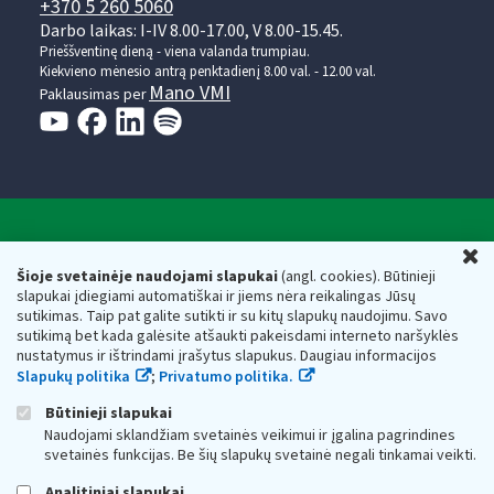
+370 5 260 5060
Darbo laikas: I-IV 8.00-17.00, V 8.00-15.45.
Prieššventinę dieną - viena valanda trumpiau.
Kiekvieno mėnesio antrą penktadienį 8.00 val. - 12.00 val.
Mano VMI
Paklausimas per
Valstybinė mokesčių inspekcija prie Lietuvos
U
Respublikos finansų ministerijos
Šioje svetainėje naudojami slapukai
(angl. cookies). Būtinieji
slapukai įdiegiami automatiškai ir jiems nėra reikalingas Jūsų
Biudžetinė įstaiga. Juridinio asmens kodas — 188659752,
sutikimas. Taip pat galite sutikti ir su kitų slapukų naudojimu. Savo
adresas: Vasario 16-osios g. 14, 01107 Vilnius, Lietuva, el.paštas:
sutikimą bet kada galėsite atšaukti pakeisdami interneto naršyklės
vmi@vmi.lt
, E. pristatymo dėžutės adresas 188659752
nustatymus ir ištrindami įrašytus slapukus. Daugiau informacijos
Duomenys apie Valstybinę mokesčių inspekciją prie Lietuvos
Slapukų politika
;
Privatumo politika.
Respublikos finansų ministerijos kaupiami ir saugomi Juridinių
asmenų registre
Būtinieji slapukai
Naudojami sklandžiam svetainės veikimui ir įgalina pagrindines
svetainės funkcijas. Be šių slapukų svetainė negali tinkamai veikti.
Analitiniai slapukai