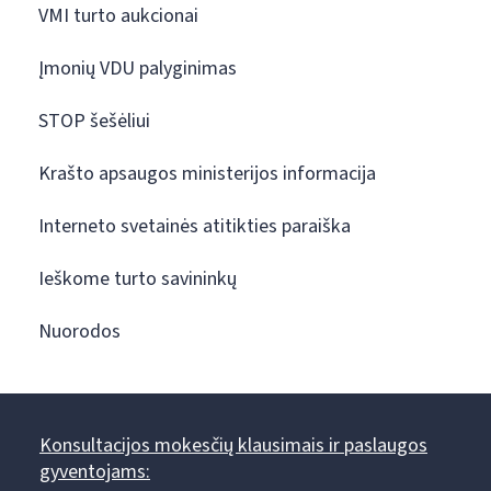
VMI turto aukcionai
Įmonių VDU palyginimas
STOP šešėliui
Krašto apsaugos ministerijos informacija
Interneto svetainės atitikties paraiška
Ieškome turto savininkų
Nuorodos
Konsultacijos mokesčių klausimais ir paslaugos
gyventojams: