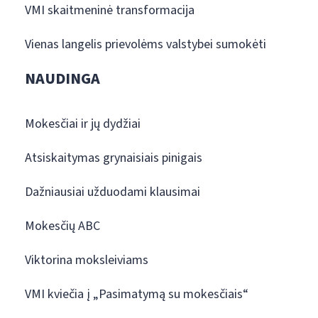
VMI skaitmeninė transformacija
Vienas langelis prievolėms valstybei sumokėti
NAUDINGA
Mokesčiai ir jų dydžiai
Atsiskaitymas grynaisiais pinigais
Dažniausiai užduodami klausimai
Mokesčių ABC
Viktorina moksleiviams
VMI kviečia į „Pasimatymą su mokesčiais“