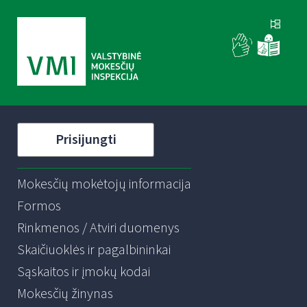
Prisijungti
Mokesčių mokėtojų informacija
Formos
Rinkmenos / Atviri duomenys
Skaičiuoklės ir pagalbininkai
Sąskaitos ir įmokų kodai
Mokesčių žinynas