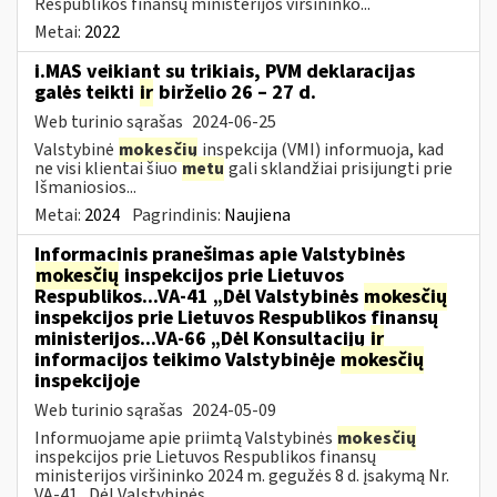
Respublikos finansų ministerijos viršininko...
Metai:
2022
i.MAS veikiant su trikiais, PVM deklaracijas
galės teikti
ir
birželio 26 – 27 d.
Web turinio sąrašas
2024-06-25
Valstybinė
mokesčių
inspekcija (VMI) informuoja, kad
ne visi klientai šiuo
metu
gali sklandžiai prisijungti prie
Išmaniosios...
Metai:
2024
Pagrindinis:
Naujiena
Informacinis pranešimas apie Valstybinės
mokesčių
inspekcijos prie Lietuvos
Respublikos...VA-41 „Dėl Valstybinės
mokesčių
inspekcijos prie Lietuvos Respublikos finansų
ministerijos...VA-66 „Dėl Konsultacijų
ir
informacijos teikimo Valstybinėje
mokesčių
inspekcijoje
Web turinio sąrašas
2024-05-09
Informuojame apie priimtą Valstybinės
mokesčių
inspekcijos prie Lietuvos Respublikos finansų
ministerijos viršininko 2024 m. gegužės 8 d. įsakymą Nr.
VA-41 „Dėl Valstybinės...