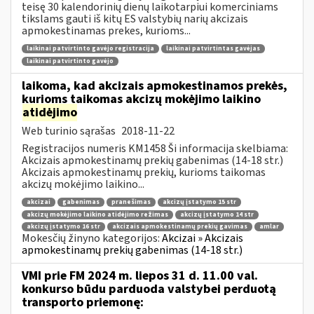
teisę 30 kalendorinių dienų laikotarpiui komerciniams
tikslams gauti iš kitų ES valstybių narių akcizais
apmokestinamas prekes, kurioms...
laikinai patvirtinto gavėjo registracija
laikinai patvirtintas gavėjas
laikinai patvirtinto gavėjo
laikoma, kad akcizais apmokestinamos prekės,
kurioms taikomas akcizų mokėjimo laikino
atidėjimo
Web turinio sąrašas
2018-11-22
Registracijos numeris KM1458 Ši informacija skelbiama:
Akcizais apmokestinamų prekių gabenimas (14-18 str.)
Akcizais apmokestinamų prekių, kurioms taikomas
akcizų mokėjimo laikino...
akcizai
gabenimas
pranešimas
akcizų įstatymo 15 str
akcizų mokėjimo laikino atidėjimo režimas
akcizų įstatymo 14 str
akcizų įstatymo 16 str
akcizais apmokestinamų prekių gavimas
amlar
Mokesčių žinyno kategorijos:
Akcizai » Akcizais
apmokestinamų prekių gabenimas (14-18 str.)
VMI prie FM 2024 m. liepos 31 d. 11.00 val.
konkurso būdu parduoda valstybei perduotą
transporto priemonę: