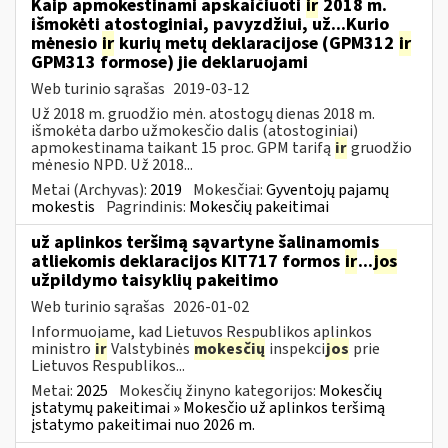
Kaip apmokestinami apskaičiuoti
ir
2018 m.
išmokėti atostoginiai, pavyzdžiui, už...Kurio
mėnesio
ir
kurių metų deklaracijose (GPM312
ir
GPM313 formose) jie deklaruojami
Web turinio sąrašas
2019-03-12
Už 2018 m. gruodžio mėn. atostogų dienas 2018 m.
išmokėta darbo užmokesčio dalis (atostoginiai)
apmokestinama taikant 15 proc. GPM tarifą
ir
gruodžio
mėnesio NPD. Už 2018...
Metai (Archyvas):
2019
Mokesčiai:
Gyventojų pajamų
mokestis
Pagrindinis:
Mokesčių pakeitimai
už aplinkos teršimą sąvartyne šalinamomis
atliekomis deklaracijos KIT717 formos
ir
...
jos
užpildymo taisyklių pakeitimo
Web turinio sąrašas
2026-01-02
Informuojame, kad Lietuvos Respublikos aplinkos
ministro
ir
Valstybinės
mokesčių
inspekci
jos
prie
Lietuvos Respublikos...
Metai:
2025
Mokesčių žinyno kategorijos:
Mokesčių
įstatymų pakeitimai » Mokesčio už aplinkos teršimą
įstatymo pakeitimai nuo 2026 m.