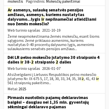
mokestis
Pagrindinis:
Mokesčių pakeitimai
Ar
asmenys, sulaukę senatvės pensijos
amžiaus, asmenys, kuriems nustatytas
dalyvumo...lygis
ir
nepilnamečiai atleidžiami
nuo žemės mokesčio?
Web turinio sąrašas
2021-10-19
Žemė neapmokestinama žemės mokesčiu, esant šioms
sąlygoms: žemė priklauso asmenims, kuriems
nustatytas 0-40 procentų dalyvumo lygis, asmenims
sulaukusiems senatvės pensijos amžiaus...
Dėl LR pelno mokesčio įstatymo 30 straipsnio 4
dalies
ir
38-
2
straipsnio
2
dalies
Web turinio sąrašas
2026-01-07
Atsižvelgdami į Lietuvos Respublikos pelno mokesčio
įstatymo Nr. IX-675 5, 17, 18, 30, 33, 34, 35, 38
2
, 41, 43
ir
561 straipsnių pakeitimo...
Metai:
2025
Pirmasis nuotolinis pajamų deklaravimas
baigėsi – daugiau nei 1,35 mln. gyventojų
sėkmingai deklaravo pajamas