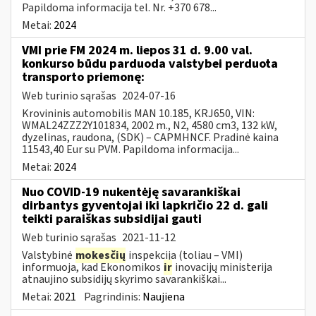
Papildoma informacija tel. Nr. +370 678...
Metai:
2024
VMI prie FM 2024 m. liepos 31 d. 9.00 val.
konkurso būdu parduoda valstybei perduota
transporto priemonę:
Web turinio sąrašas
2024-07-16
Krovininis automobilis MAN 10.185, KRJ650, VIN:
WMAL24ZZZ2Y101834, 2002 m., N2, 4580 cm3, 132 kW,
dyzelinas, raudona, (SDK) – CAPMHNCF. Pradinė kaina
11543,40 Eur su PVM. Papildoma informacija...
Metai:
2024
Nuo COVID-19 nukentėję savarankiškai
dirbantys gyventojai iki lapkričio 22 d. gali
teikti paraiškas subsidijai gauti
Web turinio sąrašas
2021-11-12
Valstybinė
mokesčių
inspekcija (toliau – VMI)
informuoja, kad Ekonomikos
ir
inovacijų ministerija
atnaujino subsidijų skyrimo savarankiškai...
Metai:
2021
Pagrindinis:
Naujiena