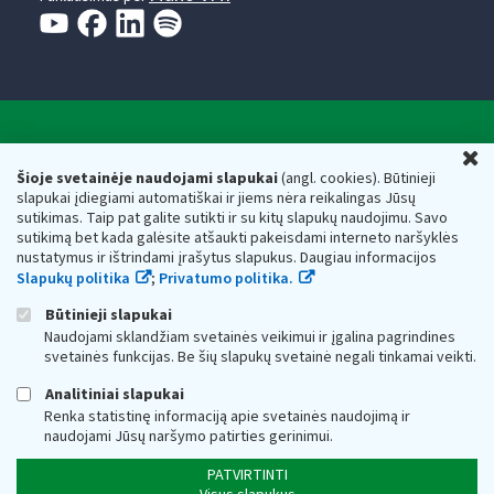
Valstybinė mokesčių inspekcija prie Lietuvos
U
Respublikos finansų ministerijos
Šioje svetainėje naudojami slapukai
(angl. cookies). Būtinieji
slapukai įdiegiami automatiškai ir jiems nėra reikalingas Jūsų
Biudžetinė įstaiga. Juridinio asmens kodas — 188659752,
sutikimas. Taip pat galite sutikti ir su kitų slapukų naudojimu. Savo
adresas: Vasario 16-osios g. 14, 01107 Vilnius, Lietuva, el.paštas:
sutikimą bet kada galėsite atšaukti pakeisdami interneto naršyklės
vmi@vmi.lt
, E. pristatymo dėžutės adresas 188659752
nustatymus ir ištrindami įrašytus slapukus. Daugiau informacijos
Duomenys apie Valstybinę mokesčių inspekciją prie Lietuvos
Slapukų politika
;
Privatumo politika.
Respublikos finansų ministerijos kaupiami ir saugomi Juridinių
asmenų registre
Būtinieji slapukai
Naudojami sklandžiam svetainės veikimui ir įgalina pagrindines
svetainės funkcijas. Be šių slapukų svetainė negali tinkamai veikti.
Analitiniai slapukai
Renka statistinę informaciją apie svetainės naudojimą ir
naudojami Jūsų naršymo patirties gerinimui.
PATVIRTINTI