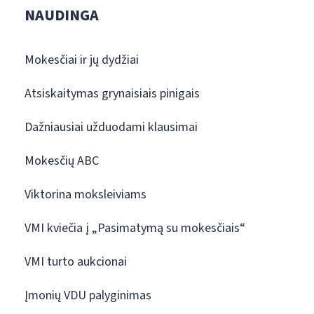
NAUDINGA
Mokesčiai ir jų dydžiai
Atsiskaitymas grynaisiais pinigais
Dažniausiai užduodami klausimai
Mokesčių ABC
Viktorina moksleiviams
VMI kviečia į „Pasimatymą su mokesčiais“
VMI turto aukcionai
Įmonių VDU palyginimas