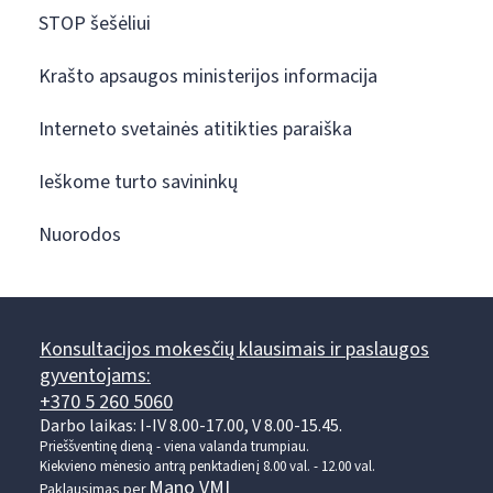
STOP šešėliui
Krašto apsaugos ministerijos informacija
Interneto svetainės atitikties paraiška
Ieškome turto savininkų
Nuorodos
Konsultacijos mokesčių klausimais ir paslaugos
gyventojams:
+370 5 260 5060
Darbo laikas: I-IV 8.00-17.00, V 8.00-15.45.
Prieššventinę dieną - viena valanda trumpiau.
Kiekvieno mėnesio antrą penktadienį 8.00 val. - 12.00 val.
Mano VMI
Paklausimas per