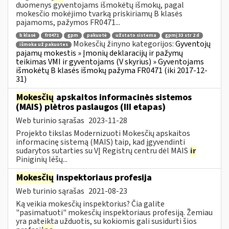
duomenys gyventojams išmokėtų išmokų, pagal
mokesčio mokėjimo tvarką priskiriamų B klasės
pajamoms, pažymos FR0471...
b klasė
fr0471
gpm
pakuotė
užstato sistema
gpmį 33 str 2 d
Mokesčių žinyno kategorijos:
Gyventojų
išmoka už pakuotes
pajamų mokestis » Įmonių deklaracijų ir pažymų
teikimas VMI ir gyventojams (V skyrius) » Gyventojams
išmokėtų B klasės išmokų pažyma FR0471 (iki 2017-12-
31)
Mokesčių
apskaitos informacinės sistemos
(MAIS) plėtros paslaugos (III etapas)
Web turinio sąrašas
2023-11-28
Projekto tikslas Modernizuoti Mokesčių apskaitos
informacinę sistemą (MAIS) taip, kad įgyvendinti
sudarytos sutarties su VĮ Registrų centru dėl MAIS
ir
Piniginių lėšų...
Mokesčių
inspektoriaus profesija
Web turinio sąrašas
2021-08-23
Ką veikia mokesčių inspektorius? Čia galite
"pasimatuoti" mokesčių inspektoriaus profesiją. Žemiau
yra pateikta užduotis, su kokiomis gali susidurti šios