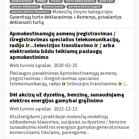
deklaravimas
fr0001
turtas
turto deklaravimas
gtdį 2 str
privalo deklaruoti
šeimos nariai
parama būstui įsigyti
Mokesčių žinyno kategorijos:
parama būstui išnuomoti
Gyventojų turto deklaravimas » Asmenys, privalantys
deklaruoti turtą
Apmokestinamųjų asmenų įregistravimas /
išregistravimas specialios telekomunikacijų,
radijo
ir
...televizijos transliavimo
ir
/ arba
elektroniniu būdu teikiamų paslaugų
apmokestinimo
Web turinio sąrašas
2020-02-25
Paslaugos pavadinimas Apmokestinamųjų asmenų
įregistravimas / išregistravimas specialios
telekomunikacijų, radijo
ir
televizijos transliavimo
ir
/...
Dėl akcizų už dyzeliną, benziną, sunaudojamą
elektros energijos gamybai grąžinimo
Web turinio sąrašas
2022-12-12
Atsižvelgdami į praktikoje mokesčių mokėtojų
užduodamus klausimus, susijusius su dyzelino / benzino
sunaudojimu elektros energijos gamybai generatoriuose
komerciniams tikslams, parengėme...