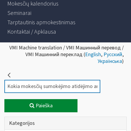
Mokesčių kalendorius
Seminarai
Tarptautinis apmokestinimas
Kontaktai / Apklausa
VMI Machine translation / VMI Машинный перевод /
VMI Машинний переклад (
English
,
Русский
,
Українська
)
Paieška
Kategorijos