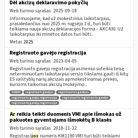
​​​​​​​Dėl akcizų deklaravimo pokyčių
Web turinio sąrašas
2025-09-18
Informuojame, kad už mokestinius laikotarpius,
prasidedančius nuo 2025 m. rugsėjo 1 d., turi būti
teikiama nauja akcizų deklaracijos forma – AKC430. Už
laikotarpius iki minėtos datos turi būti...
Metai:
2025
Registruoto gavėjo registracija
Web turinio sąrašas
2023-04-05
Registruoto gavėjo registracija asmeniui suteikia teisę
neterminuotam laikotarpiui verslo tikslams gauti iš kitų
ES valstybių narių akcizais apmokestinamas prekes,
kurioms taikomas akcizų mokėjimo...
fr0647
registruoti gavėjai
registruotas gavėjas
registruoto gavėjo registracija
registruotis registruotu gavėju
registruotų gavėjų registracija
Ar
reikia teikti duomenis VMI apie išmokas už
pakuotes gyventojams išmokėtų B klasės
Web turinio sąrašas
2018-11-22
Registraci
jos
numeris KM1190 VMI turi būti teikiami