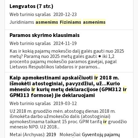
Lengvatos (7 str.)
Web turinio sąrašas
2020-12-23
Juridiniams
asmenims
Fiziniams
asmenims
Paramos skyrimo klausimais
Web turinio sąrašas
2024-11-19
Kas ir kokią pajamų mokesčio dalį galės gauti nuo 2025
metų? Paramą nuo 2025 metų galės gauti: ● iki 1,2
procento pajamų mokesčio paramos gavėjai, pagal
Lietuvos Respublikos labdaros ir paramos...
Kaip apmokestinami apskaičiuoti
ir
2018 m.
išmokėti atostoginiai, pavyzdžiui, už...Kurio
mėnesio
ir
kurių metų deklaracijose (GPM312
ir
GPM313 formose) jie deklaruojami
Web turinio sąrašas
2019-03-12
Už 2018 m. gruodžio mėn. atostogų dienas 2018 m.
išmokėta darbo užmokesčio dalis (atostoginiai)
apmokestinama taikant 15 proc. GPM tarifą
ir
gruodžio
mėnesio NPD. Už 2018...
Metai (Archyvas):
2019
Mokesčiai:
Gyventojų pajamų