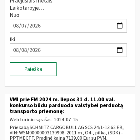
Praėjusiais metais
Laikotarpyje…
Nuo
Iki
Paieška
VMI prie FM 2024 m. liepos 31 d. 11.00 val.
konkurso būdu parduoda valstybei perduotą
transporto priemonę:
Web turinio sąrašas
2024-07-15
Priekabą SCHMITZ CARGOBULL AG SCS 24/L-13.62 EB,
VIN: WSM00000003139998, 2011 m., O4-, pilka, (SDK) –
PPTMECTT. Pradinė kaina 7139,00 Eur su PVM.