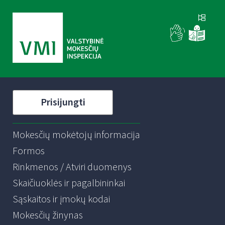
Prisijungti
Mokesčių mokėtojų informacija
Formos
Rinkmenos / Atviri duomenys
Skaičiuoklės ir pagalbininkai
Sąskaitos ir įmokų kodai
Mokesčių žinynas