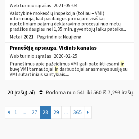
Web turinio sąrašas
2021-05-04
Valstybinė mokesčių inspekcija (toliau – VMI)
informuoja, kad pasibaigus pirmajam visiškai
nuotoliniam pajamų deklaravimo procesui nuo metų
pradžios daugiau nei 1,35 mln. gyventojų laiku pateikė...
Metai:
2021
Pagrindinis:
Naujiena
Pranešėjų apsauga. Vidinis kanalas
Web turinio sąrašas
2020-02-25
Pranešimus apie pažeidimus VMI gali pateikti esami
ir
buvę VMI tarnautojai
ir
darbuotojai ar asmenys susiję su
VMI sutartiniais santykiais....
20 Įrašų(-ai)
Rodoma nuo 541 iki 560 iš 7,293 irašų.
1
...
27
28
29
...
365