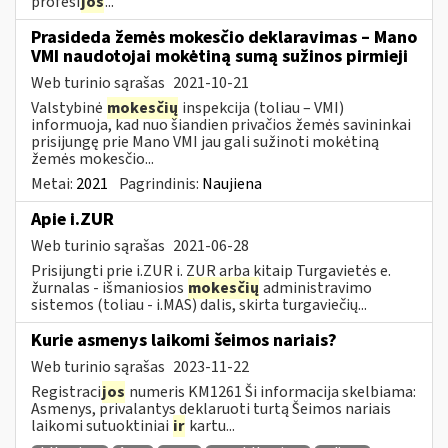
profesi
jos
...
Prasideda žemės mokesčio deklaravimas – Mano
VMI naudotojai mokėtiną sumą sužinos pirmieji
Web turinio sąrašas
2021-10-21
Valstybinė
mokesčių
inspekcija (toliau – VMI)
informuoja, kad nuo šiandien privačios žemės savininkai
prisijungę prie Mano VMI jau gali sužinoti mokėtiną
žemės mokesčio...
Metai:
2021
Pagrindinis:
Naujiena
Apie i.ZUR
Web turinio sąrašas
2021-06-28
Prisijungti prie i.ZUR i. ZUR arba kitaip Turgavietės e.
žurnalas - išmaniosios
mokesčių
administravimo
sistemos (toliau - i.MAS) dalis, skirta turgaviečių...
Kurie asmenys laikomi šeimos nariais?
Web turinio sąrašas
2023-11-22
Registraci
jos
numeris KM1261 Ši informacija skelbiama:
Asmenys, privalantys deklaruoti turtą Šeimos nariais
laikomi sutuoktiniai
ir
kartu...