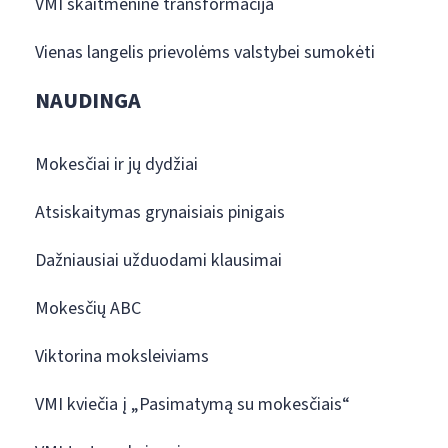
VMI skaitmeninė transformacija
Vienas langelis prievolėms valstybei sumokėti
NAUDINGA
Mokesčiai ir jų dydžiai
Atsiskaitymas grynaisiais pinigais
Dažniausiai užduodami klausimai
Mokesčių ABC
Viktorina moksleiviams
VMI kviečia į „Pasimatymą su mokesčiais“