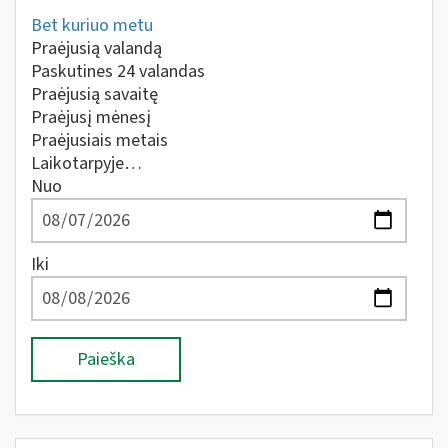
Bet kuriuo metu
Praėjusią valandą
Paskutines 24 valandas
Praėjusią savaitę
Praėjusį mėnesį
Praėjusiais metais
Laikotarpyje…
Nuo
Iki
Paieška