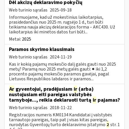
​​​​​​​Dėl akcizų deklaravimo pokyčių
Web turinio sąrašas
2025-09-18
Informuojame, kad už mokestinius laikotarpius,
prasidedančius nuo 2025 m. rugsėjo 1 d., turi būti
teikiama nauja akcizų deklaracijos forma – AKC430. Už
laikotarpius iki minėtos datos turi būti...
Metai:
2025
Paramos skyrimo klausimais
Web turinio sąrašas
2024-11-19
Kas ir kokią pajamų mokesčio dalį galės gauti nuo 2025
metų? Paramą nuo 2025 metų galės gauti: ● iki 1,2
procento pajamų mokesčio paramos gavėjai, pagal
Lietuvos Respublikos labdaros ir paramos...
Ar
gyventojui, pradėjusiam
ir
(arba)
nustojusiam eiti pareigas valstybės
tarnyboje..., reikia deklaruoti turtą
ir
pajamas?
Web turinio sąrašas
2018-11-22
Registracijos numeris KM0134 Kandidatai į valstybės
tarnautojo pareigas, taip pat į visas kitas pareigas,
nurodytas Gyventojų turto deklaravimo įstatymo
2
str. 1