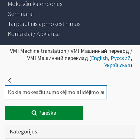
Mokesčių kalendorius
Seminarai
Tarptautinis apmokestinimas
Kontaktai / Apklausa
VMI Machine translation / VMI Машинный перевод /
VMI Машинний переклад (
English
,
Русский
,
Українська
)
Paieška
Kategorijos