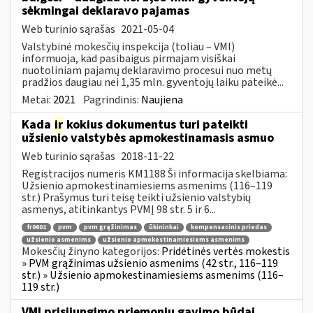
sėkmingai deklaravo pajamas
Web turinio sąrašas
2021-05-04
Valstybinė mokesčių inspekcija (toliau – VMI)
informuoja, kad pasibaigus pirmajam visiškai
nuotoliniam pajamų deklaravimo procesui nuo metų
pradžios daugiau nei 1,35 mln. gyventojų laiku pateikė...
Metai:
2021
Pagrindinis:
Naujiena
Kada
ir
kokius dokumentus turi pateikti
užsienio valstybės apmokestinamasis asmuo
Web turinio sąrašas
2018-11-22
Registracijos numeris KM1188 Ši informacija skelbiama:
Užsienio apmokestinamiesiems asmenims (116–119
str.) Prašymus turi teisę teikti užsienio valstybių
asmenys, atitinkantys PVMĮ 98 str. 5 ir 6...
fr0601
pvm
pvm grąžinimas
ūkininkai
kompensacinis priedas
užsienio asmenims
užsienio apmokestinamiesiems asmenims
Mokesčių žinyno kategorijos:
Pridėtinės vertės mokestis
» PVM grąžinimas užsienio asmenims (42 str., 116–119
str.) » Užsienio apmokestinamiesiems asmenims (116–
119 str.)
VMI prisijungimo priemonių gavimo būdai