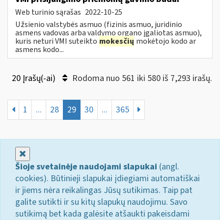
Web turinio sąrašas
2022-10-25
Užsienio valstybės asmuo (fizinis asmuo, juridinio
asmens vadovas arba valdymo organo įgaliotas asmuo),
kuris neturi VMI suteikto
mokesčių
mokėtojo kodo ar
asmens kodo...
20 Įrašų(-ai)
Rodoma nuo 561 iki 580 iš 7,293 irašų.
1
...
28
29
30
...
365
Uždaryti
Šioje svetainėje naudojami slapukai
(angl.
cookies). Būtinieji slapukai įdiegiami automatiškai
ir jiems nėra reikalingas Jūsų sutikimas. Taip pat
galite sutikti ir su kitų slapukų naudojimu. Savo
sutikimą bet kada galėsite atšaukti pakeisdami