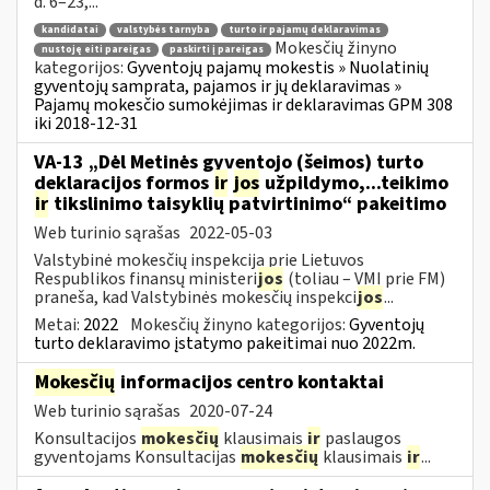
d. 6–23,...
kandidatai
valstybės tarnyba
turto ir pajamų deklaravimas
Mokesčių žinyno
nustoję eiti pareigas
paskirti į pareigas
kategorijos:
Gyventojų pajamų mokestis » Nuolatinių
gyventojų samprata, pajamos ir jų deklaravimas »
Pajamų mokesčio sumokėjimas ir deklaravimas GPM 308
iki 2018-12-31
VA-13 „Dėl Metinės gyventojo (šeimos) turto
deklaracijos formos
ir
jos
užpildymo,...teikimo
ir
tikslinimo taisyklių patvirtinimo“ pakeitimo
Web turinio sąrašas
2022-05-03
Valstybinė mokesčių inspekcija prie Lietuvos
Respublikos finansų ministeri
jos
(toliau – VMI prie FM)
praneša, kad Valstybinės mokesčių inspekci
jos
...
Metai:
2022
Mokesčių žinyno kategorijos:
Gyventojų
turto deklaravimo įstatymo pakeitimai nuo 2022m.
Mokesčių
informacijos centro kontaktai
Web turinio sąrašas
2020-07-24
Konsultacijos
mokesčių
klausimais
ir
paslaugos
gyventojams Konsultacijas
mokesčių
klausimais
ir
...