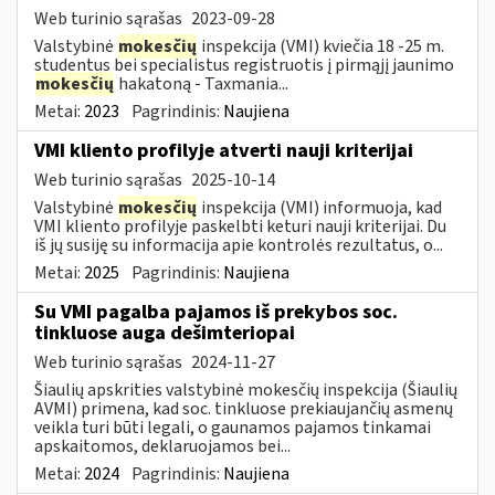
Web turinio sąrašas
2023-09-28
Valstybinė
mokesčių
inspekcija (VMI) kviečia 18 -25 m.
studentus bei specialistus registruotis į pirmąjį jaunimo
mokesčių
hakatoną - Taxmania...
Metai:
2023
Pagrindinis:
Naujiena
VMI kliento profilyje atverti nauji kriterijai
Web turinio sąrašas
2025-10-14
Valstybinė
mokesčių
inspekcija (VMI) informuoja, kad
VMI kliento profilyje paskelbti keturi nauji kriterijai. Du
iš jų susiję su informacija apie kontrolės rezultatus, o...
Metai:
2025
Pagrindinis:
Naujiena
Su VMI pagalba pajamos iš prekybos soc.
tinkluose auga dešimteriopai
Web turinio sąrašas
2024-11-27
Šiaulių apskrities valstybinė mokesčių inspekcija (Šiaulių
AVMI) primena, kad soc. tinkluose prekiaujančių asmenų
veikla turi būti legali, o gaunamos pajamos tinkamai
apskaitomos, deklaruojamos bei...
Metai:
2024
Pagrindinis:
Naujiena