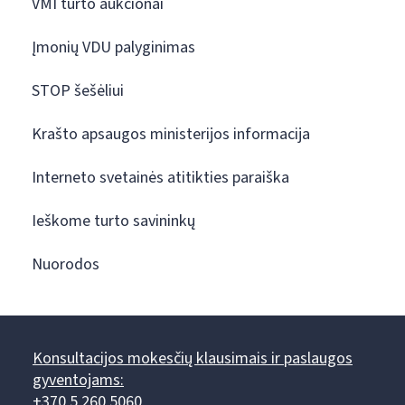
VMI turto aukcionai
Įmonių VDU palyginimas
STOP šešėliui
Krašto apsaugos ministerijos informacija
Interneto svetainės atitikties paraiška
Ieškome turto savininkų
Nuorodos
Konsultacijos mokesčių klausimais ir paslaugos
gyventojams:
+370 5 260 5060