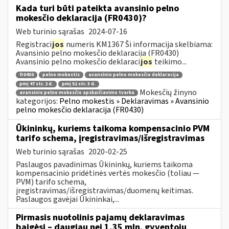
Kada turi būti pateikta avansinio pelno
mokesčio deklaracija (FR0430)?
Web turinio sąrašas
2024-07-16
Registraci
jos
numeris KM1367 Ši informacija skelbiama:
Avansinio pelno mokesčio deklaracija (FR0430)
Avansinio pelno mokesčio deklaraci
jos
teikimo...
fr0430
pelno mokestis
avansinio pelno mokesčio deklaracija
pmį 47 str. 2 d.
pmį 51 str. 3 d.
Mokesčių žinyno
avansinio pelno mokesčio apskaičiavimo tvarka
kategorijos:
Pelno mokestis » Deklaravimas » Avansinio
pelno mokesčio deklaracija (FR0430)
Ūkininkų, kuriems taikoma kompensacinio PVM
tarifo schema, įregistravimas/išregistravimas
Web turinio sąrašas
2020-02-25
Paslaugos pavadinimas Ūkininkų, kuriems taikoma
kompensacinio pridėtinės vertės mokesčio (toliau —
PVM) tarifo schema,
įregistravimas/išregistravimas/duomenų keitimas.
Paslaugos gavėjai Ūkininkai,...
Pirmasis nuotolinis pajamų deklaravimas
baigėsi – daugiau nei 1,35 mln. gyventojų