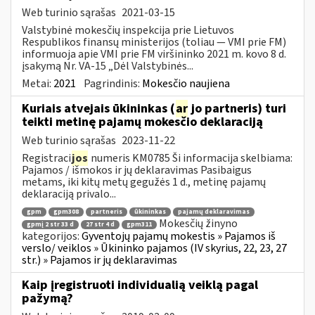
Web turinio sąrašas
2021-03-15
Valstybinė mokesčių inspekcija prie Lietuvos
Respublikos finansų ministerijos (toliau ― VMI prie FM)
informuoja apie VMI prie FM viršininko 2021 m. kovo 8 d.
įsakymą Nr. VA-15 „Dėl Valstybinės...
Metai:
2021
Pagrindinis:
Mokesčio naujiena
Kuriais atvejais ūkininkas (
ar
jo partneris) turi
teikti metinę pajamų mokesčio deklaraciją
Web turinio sąrašas
2023-11-22
Registraci
jos
numeris KM0785 Ši informacija skelbiama:
Pajamos / išmokos ir jų deklaravimas Pasibaigus
metams, iki kitų metų gegužės 1 d., metinę pajamų
deklaraciją privalo...
gpm
gpm308
partneris
ūkininkas
pajamų deklaravimas
Mokesčių žinyno
gpmį 2 str 33 d
27 str 4 d
gpm311
kategorijos:
Gyventojų pajamų mokestis » Pajamos iš
verslo/ veiklos » Ūkininko pajamos (IV skyrius, 22, 23, 27
str.) » Pajamos ir jų deklaravimas
Kaip įregistruoti individualią veiklą pagal
pažymą?