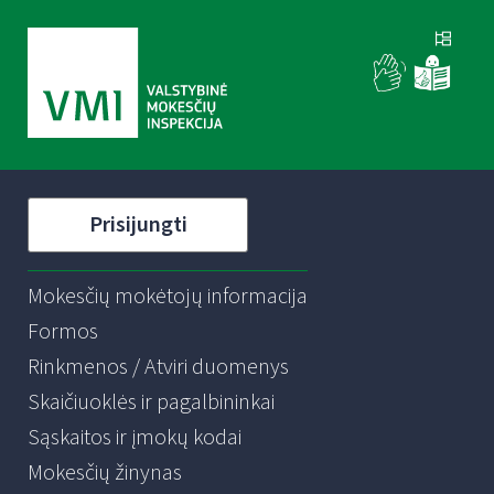
Prisijungti
Mokesčių mokėtojų informacija
Formos
Rinkmenos / Atviri duomenys
Skaičiuoklės ir pagalbininkai
Sąskaitos ir įmokų kodai
Mokesčių žinynas