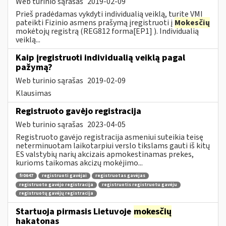
Web turinio sąrašas
2019-02-09
Prieš pradėdamas vykdyti individualią veiklą, turite VMI
pateikti Fizinio asmens prašymą įregistruoti į
Mokesčių
mokėtojų registrą (REG812 forma[EP1] ). Individualią
veiklą...
Kaip įregistruoti individualią veiklą pagal
pažymą?
Web turinio sąrašas
2019-02-09
Klausimas
Registruoto gavėjo registracija
Web turinio sąrašas
2023-04-05
Registruoto gavėjo registracija asmeniui suteikia teisę
neterminuotam laikotarpiui verslo tikslams gauti iš kitų
ES valstybių narių akcizais apmokestinamas prekes,
kurioms taikomas akcizų mokėjimo...
fr0647
registruoti gavėjai
registruotas gavėjas
registruoto gavėjo registracija
registruotis registruotu gavėju
registruotų gavėjų registracija
Startuoja pirmasis Lietuvoje
mokesčių
hakatonas