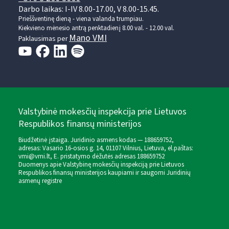
Darbo laikas: I-IV 8.00-17.00, V 8.00-15.45.
Prieššventinę dieną - viena valanda trumpiau.
Kiekvieno mėnesio antrą penktadienį 8.00 val. - 12.00 val.
Mano VMI
Paklausimas per
Valstybinė mokesčių inspekcija prie Lietuvos
Respublikos finansų ministerijos
Biudžetinė įstaiga. Juridinio asmens kodas — 188659752,
adresas: Vasario 16-osios g. 14, 01107 Vilnius, Lietuva, el.paštas:
vmi@vmi.lt
, E. pristatymo dėžutės adresas 188659752
Duomenys apie Valstybinę mokesčių inspekciją prie Lietuvos
Respublikos finansų ministerijos kaupiami ir saugomi Juridinių
asmenų registre