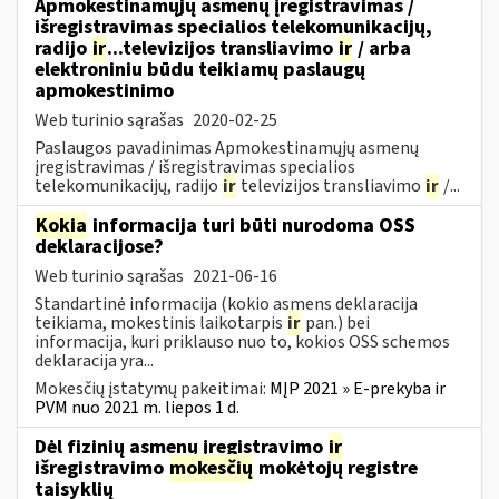
Apmokestinamųjų asmenų įregistravimas /
išregistravimas specialios telekomunikacijų,
radijo
ir
...televizijos transliavimo
ir
/ arba
elektroniniu būdu teikiamų paslaugų
apmokestinimo
Web turinio sąrašas
2020-02-25
Paslaugos pavadinimas Apmokestinamųjų asmenų
įregistravimas / išregistravimas specialios
telekomunikacijų, radijo
ir
televizijos transliavimo
ir
/...
Kokia
informacija turi būti nurodoma OSS
deklaracijose?
Web turinio sąrašas
2021-06-16
Standartinė informacija (kokio asmens deklaracija
teikiama, mokestinis laikotarpis
ir
pan.) bei
informacija, kuri priklauso nuo to, kokios OSS schemos
deklaracija yra...
Mokesčių įstatymų pakeitimai:
MĮP 2021 » E-prekyba ir
PVM nuo 2021 m. liepos 1 d.
Dėl fizinių asmenų įregistravimo
ir
išregistravimo
mokesčių
mokėtojų registre
taisyklių