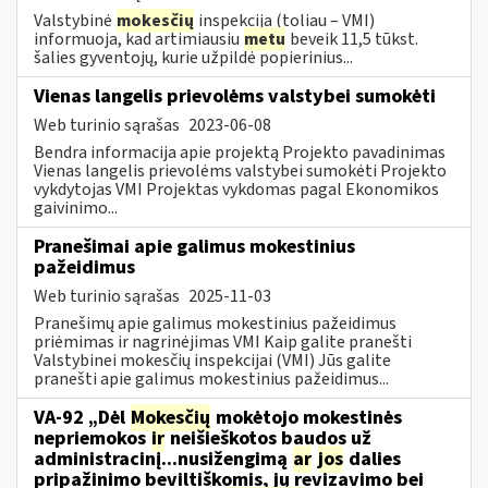
Valstybinė
mokesčių
inspekcija (toliau – VMI)
informuoja, kad artimiausiu
metu
beveik 11,5 tūkst.
šalies gyventojų, kurie užpildė popierinius...
Vienas langelis prievolėms valstybei sumokėti
Web turinio sąrašas
2023-06-08
Bendra informacija apie projektą Projekto pavadinimas
Vienas langelis prievolėms valstybei sumokėti Projekto
vykdytojas VMI Projektas vykdomas pagal Ekonomikos
gaivinimo...
Pranešimai apie galimus mokestinius
pažeidimus
Web turinio sąrašas
2025-11-03
Pranešimų apie galimus mokestinius pažeidimus
priėmimas ir nagrinėjimas VMI Kaip galite pranešti
Valstybinei mokesčių inspekcijai (VMI) Jūs galite
pranešti apie galimus mokestinius pažeidimus...
VA-92 „Dėl
Mokesčių
mokėtojo mokestinės
nepriemokos
ir
neišieškotos baudos už
administracinį...nusižengimą
ar
jos
dalies
pripažinimo beviltiškomis, jų revizavimo bei