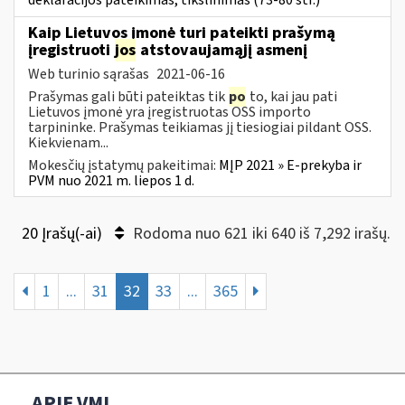
deklaracijos pateikimas, tikslinimas (73-80 str.)
Kaip Lietuvos įmonė turi pateikti prašymą
įregistruoti
jos
atstovaujamąjį asmenį
Web turinio sąrašas
2021-06-16
Prašymas gali būti pateiktas tik
po
to, kai jau pati
Lietuvos įmonė yra įregistruotas OSS importo
tarpininke. Prašymas teikiamas jį tiesiogiai pildant OSS.
Kiekvienam...
Mokesčių įstatymų pakeitimai:
MĮP 2021 » E-prekyba ir
PVM nuo 2021 m. liepos 1 d.
20 Įrašų(-ai)
Rodoma nuo 621 iki 640 iš 7,292 irašų.
1
...
31
32
33
...
365
APIE VMI