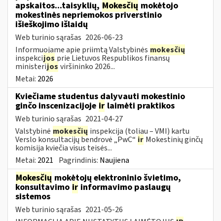
apskaitos...taisyklių,
Mokesčių
mokėtojo
mokestinės nepriemokos priverstinio
išieškojimo išlaidų
Web turinio sąrašas
2026-06-23
Informuojame apie priimtą Valstybinės
mokesčių
inspekci
jos
prie Lietuvos Respublikos finansų
ministeri
jos
viršininko 2026...
Metai:
2026
Kviečiame studentus dalyvauti mokestinio
ginčo inscenizacijoje
ir
laimėti praktikos
Web turinio sąrašas
2021-04-27
Valstybinė
mokesčių
inspekcija (toliau – VMI) kartu
Verslo konsultacijų bendrovė „PwC“
ir
Mokestinių ginčų
komisija kviečia visus teisės...
Metai:
2021
Pagrindinis:
Naujiena
Mokesčių
mokėtojų elektroninio švietimo,
konsultavimo
ir
informavimo paslaugų
sistemos
Web turinio sąrašas
2021-05-26