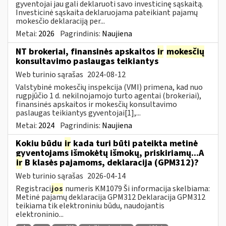
gyventojai jau gali deklaruoti savo investicinę sąskaitą.
Investicinė sąskaita deklaruojama pateikiant pajamų
mokesčio deklaraciją per...
Metai:
2026
Pagrindinis:
Naujiena
NT brokeriai, finansinės apskaitos
ir
mokesčių
konsultavimo paslaugas teikiantys
Web turinio sąrašas
2024-08-12
Valstybinė mokesčių inspekcija (VMI) primena, kad nuo
rugpjūčio 1 d. nekilnojamojo turto agentai (brokeriai),
finansinės apskaitos ir mokesčių konsultavimo
paslaugas teikiantys gyventojai[1],...
Metai:
2024
Pagrindinis:
Naujiena
Kokiu būdu
ir
kada turi būti pateikta metinė
gyventojams išmokėtų išmokų, priskiriamų...A
ir
B klasės pajamoms, deklaracija (GPM312)?
Web turinio sąrašas
2026-04-14
Registraci
jos
numeris KM1079 Ši informacija skelbiama:
Metinė pajamų deklaracija GPM312 Deklaracija GPM312
teikiama tik elektroniniu būdu, naudojantis
elektroninio...