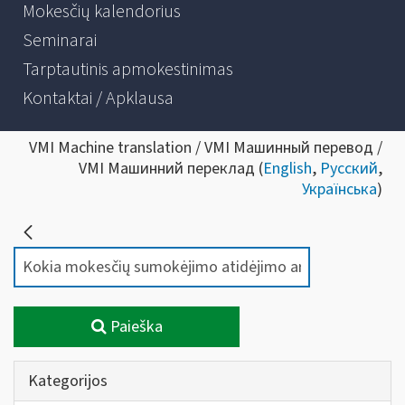
Mokesčių kalendorius
Seminarai
Tarptautinis apmokestinimas
Kontaktai / Apklausa
VMI Machine translation / VMI Машинный перевод /
VMI Машинний переклад (
English
,
Русский
,
Українська
)
Paieška
Kategorijos