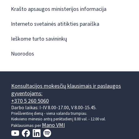
Krašto apsaugos ministerijos informacija
Interneto svetainės atitikties paraiška
Ieškome turto savininkų
Nuorodos
Konsultacijos mokesčių klausimais ir paslaugos
gyventojams:
+370 5 260 5060
Darbo laikas: I-IV 8.00-17.00, V 8.00-15.45.
Prieššventinę dieną - viena valanda trumpiau.
Kiekvieno mėnesio antrą penktadienį 8.00 val. - 12.00 val.
Mano VMI
Paklausimas per