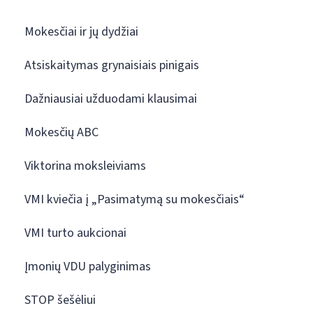
Mokesčiai ir jų dydžiai
Atsiskaitymas grynaisiais pinigais
Dažniausiai užduodami klausimai
Mokesčių ABC
Viktorina moksleiviams
VMI kviečia į „Pasimatymą su mokesčiais“
VMI turto aukcionai
Įmonių VDU palyginimas
STOP šešėliui