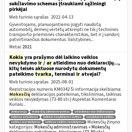
sukčiavimo schemas įtraukiami sąžiningi
pirkėjai
Web turinio sąrašas
2021-04-13
Gyventojams, planuojantiems įsigyti naudotą
automobilį, dėmesį vertėtų atkreipti ne tik į technines
transporto priemonės charakteristikas, bet ir į sandorį
patvirtinančius dokumentus. Valstybinės...
Metai:
2021
Kokia
yra prašymo dėl laikino veiklos
nevykdymo
ir
/
ar
atleidimo nuo deklaracijų...,
kitų teisės aktuose nurodytų dokumentų
pateikimo
tvarka
, terminai
ir
atvejai?
Web turinio sąrašas
2025-08-01
Registracijos numeris KM0342 Ši informacija skelbiama:
Mokesčių
deklaracijos pateikimas, tikslinimas, laikinas
veiklos nevykdymas (73-80 str.) Aspektas Komentarai
Kuriais...
deklaracija
mokesčių administravimas
atleidimas nuo deklaracijos
laikinas atleidimas
laikinai nevykdantis veiklos
nevykdantis veiklos
Mokesčių žinyno
veiklos sustabdymas
laikinas veiklos nevykdymas
kategorijos:
Mokesčių administravimas » Mokesčių