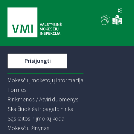
Prisijungti
Mokesčių mokėtojų informacija
Formos
Rinkmenos / Atviri duomenys
Skaičiuoklės ir pagalbininkai
Sąskaitos ir įmokų kodai
Mokesčių žinynas