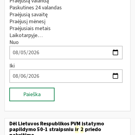
Praėjusią valandą
Paskutines 24 valandas
Praėjusią savaitę
Praėjusį mėnesį
Praėjusiais metais
Laikotarpyje…
Nuo
Iki
Paieška
Dėl Lietuvos Respublikos PVM įstatymo
papildymo 50-1 straipsniu
ir
2
priedo