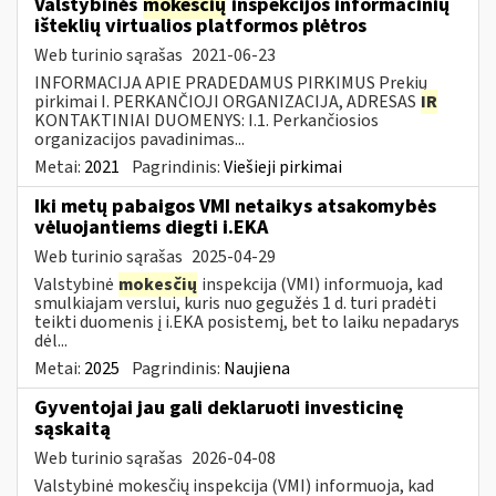
Valstybinės
mokesčių
inspekcijos informacinių
išteklių virtualios platformos plėtros
Web turinio sąrašas
2021-06-23
INFORMACIJA APIE PRADEDAMUS PIRKIMUS Prekių
pirkimai I. PERKANČIOJI ORGANIZACIJA, ADRESAS
IR
KONTAKTINIAI DUOMENYS: I.1. Perkančiosios
organizacijos pavadinimas...
Metai:
2021
Pagrindinis:
Viešieji pirkimai
Iki metų pabaigos VMI netaikys atsakomybės
vėluojantiems diegti i.EKA
Web turinio sąrašas
2025-04-29
Valstybinė
mokesčių
inspekcija (VMI) informuoja, kad
smulkiajam verslui, kuris nuo gegužės 1 d. turi pradėti
teikti duomenis į i.EKA posistemį, bet to laiku nepadarys
dėl...
Metai:
2025
Pagrindinis:
Naujiena
Gyventojai jau gali deklaruoti investicinę
sąskaitą
Web turinio sąrašas
2026-04-08
Valstybinė mokesčių inspekcija (VMI) informuoja, kad