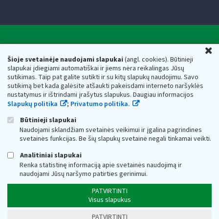
Valstybinė mokesčių inspekcija prie Lietuvos
U
Respublikos finansų ministerijos
Šioje svetainėje naudojami slapukai
(angl. cookies). Būtinieji
slapukai įdiegiami automatiškai ir jiems nėra reikalingas Jūsų
Biudžetinė įstaiga. Juridinio asmens kodas — 188659752,
sutikimas. Taip pat galite sutikti ir su kitų slapukų naudojimu. Savo
adresas: Vasario 16-osios g. 14, 01107 Vilnius, Lietuva, el.paštas:
sutikimą bet kada galėsite atšaukti pakeisdami interneto naršyklės
vmi@vmi.lt
, E. pristatymo dėžutės adresas 188659752
nustatymus ir ištrindami įrašytus slapukus. Daugiau informacijos
Duomenys apie Valstybinę mokesčių inspekciją prie Lietuvos
Slapukų politika
;
Privatumo politika.
Respublikos finansų ministerijos kaupiami ir saugomi Juridinių
asmenų registre
Būtinieji slapukai
Naudojami sklandžiam svetainės veikimui ir įgalina pagrindines
svetainės funkcijas. Be šių slapukų svetainė negali tinkamai veikti.
Analitiniai slapukai
Renka statistinę informaciją apie svetainės naudojimą ir
naudojami Jūsų naršymo patirties gerinimui.
PATVIRTINTI
Visus slapukus
PATVIRTINTI