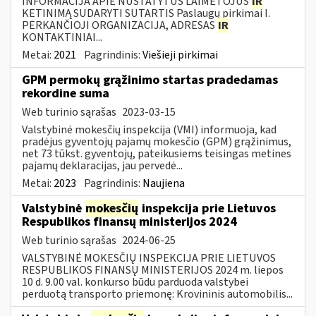
INFORMACIJA APIE NUSTATYTUS LAIMĖTOJUS
IR
KETINIMĄ SUDARYTI SUTARTIS Paslaugų pirkimai I.
PERKANČIOJI ORGANIZACIJA, ADRESAS
IR
KONTAKTINIAI...
Metai:
2021
Pagrindinis:
Viešieji pirkimai
GPM permokų grąžinimo startas pradedamas
rekordine suma
Web turinio sąrašas
2023-03-15
Valstybinė mokesčių inspekcija (VMI) informuoja, kad
pradėjus gyventojų pajamų mokesčio (GPM) grąžinimus,
net 73 tūkst. gyventojų, pateikusiems teisingas metines
pajamų deklaracijas, jau pervedė...
Metai:
2023
Pagrindinis:
Naujiena
Valstybinė
mokesčių
inspekcija prie Lietuvos
Respublikos finansų ministerijos 2024
Web turinio sąrašas
2024-06-25
VALSTYBINĖ MOKESČIŲ INSPEKCIJA PRIE LIETUVOS
RESPUBLIKOS FINANSŲ MINISTERIJOS 2024 m. liepos
10 d. 9.00 val. konkurso būdu parduoda valstybei
perduotą transporto priemonę: Krovininis automobilis...