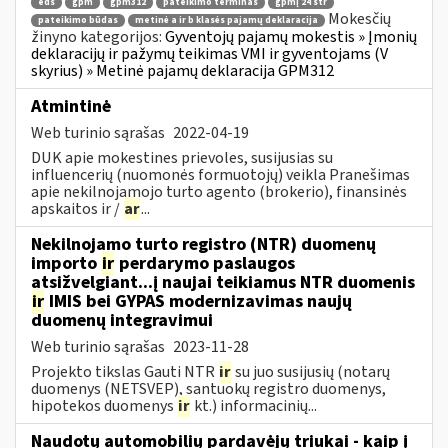
eds
gpm
gpm312
pateikimo terminas
gpmį 24 str
Mokesčių
pateikimo būdas
metinė a ir b klasės pajamų deklaracija
žinyno kategorijos:
Gyventojų pajamų mokestis » Įmonių
deklaracijų ir pažymų teikimas VMI ir gyventojams (V
skyrius) » Metinė pajamų deklaracija GPM312
Atmintinė
Web turinio sąrašas
2022-04-19
DUK apie mokestines prievoles, susijusias su
influencerių (nuomonės formuotojų) veikla Pranešimas
apie nekilnojamojo turto agento (brokerio), finansinės
apskaitos ir /
ar
...
Nekilnojamo turto registro (NTR) duomenų
importo
ir
perdarymo paslaugos
atsižvelgiant...į naujai teikiamus NTR duomenis
ir
IMIS bei GYPAS modernizavimas naujų
duomenų integravimui
Web turinio sąrašas
2023-11-28
Projekto tikslas Gauti NTR
ir
su juo susijusių (notarų
duomenys (NETSVEP), santuokų registro duomenys,
hipotekos duomenys
ir
kt.) informacinių...
Naudotų automobilių pardavėjų triukai - kaip į