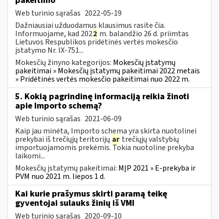
pakeitimo
Web turinio sąrašas
2022-05-19
Dažniausiai užduodamus klausimus rasite čia.
Informuojame, kad 202
2
m. balandžio 26 d. priimtas
Lietuvos Respublikos pridėtinės vertės mokesčio
įstatymo Nr. IX-751...
Mokesčių žinyno kategorijos:
Mokesčių įstatymų
pakeitimai » Mokesčių įstatymų pakeitimai 2022 metais
» Pridėtinės vertės mokesčio pakeitimai nuo 2022 m.
5. Kokią pagrindinę informaciją reikia žinoti
apie Importo schemą?
Web turinio sąrašas
2021-06-09
Kaip jau minėta, Importo schema yra skirta nuotolinei
prekybai iš trečiųjų teritorijų
ar
trečiųjų valstybių
importuojamomis prekėmis. Tokia nuotoline prekyba
laikomi...
Mokesčių įstatymų pakeitimai:
MĮP 2021 » E-prekyba ir
PVM nuo 2021 m. liepos 1 d.
Kai kurie prašymus skirti paramą teikę
gyventojai sulauks žinių iš VMI
Web turinio sąrašas
2020-09-10