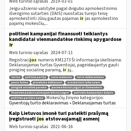
Web turinio sąrašas
2019-03-01
Jeigu užsienio valstybė pagal dvigubo apmokestinimo
išvengimo sutarties (DAIS) nuostatas turėjo teisę
apmokestinti Jūsų gautas pajamas
ir
jas apmokestino
pajamų mokesčiu,...
politinei kampanijai finansuoti teikiantys
kandidatai vienmandatėse rinkimų apygardose
ir
Web turinio sąrašas
2024-07-11
Registraci
jos
numeris KM1273 Ši informacija skelbiama:
Deklaruojamas turtas Gyventojai, pageidaujantys gauti
piniginę socialinę paramą,
ir
jų...
turtas
politinė partija
nario mokestis
turto deklaravimas
jauna šeima
privaloma deklaruoti
ataskaitinis laikotarpis
piniginė socialinė parama
parama būstui įsigyti ar išsinuomoti
finansinė paskata pirmajam būstui įsigyti
politinės kampanijos dalyvis
Mokesčių žinyno kategorijos:
politinės partijos narys
Gyventojų turto deklaravimas » Deklaruojamas turtas
Kaip Lietuvos įmonė turi pateikti prašymą
įregistruoti
jos
atstovaujamąjį asmenį
Web turinio sąrašas
2021-06-16