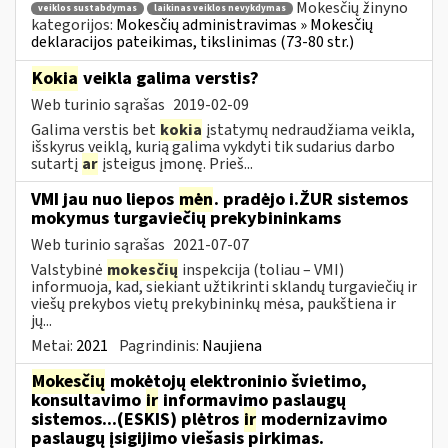
Mokesčių žinyno
veiklos sustabdymas
laikinas veiklos nevykdymas
kategorijos:
Mokesčių administravimas » Mokesčių
deklaracijos pateikimas, tikslinimas (73-80 str.)
Kokia
veikla galima verstis?
Web turinio sąrašas
2019-02-09
Galima verstis bet
kokia
įstatymų nedraudžiama veikla,
išskyrus veiklą, kurią galima vykdyti tik sudarius darbo
sutartį
ar
įsteigus įmonę. Prieš...
VMI jau nuo liepos
mėn
. pradėjo i.ŽUR sistemos
mokymus turgaviečių prekybininkams
Web turinio sąrašas
2021-07-07
Valstybinė
mokesčių
inspekcija (toliau – VMI)
informuoja, kad, siekiant užtikrinti sklandų turgaviečių ir
viešų prekybos vietų prekybininkų mėsa, paukštiena ir
jų...
Metai:
2021
Pagrindinis:
Naujiena
Mokesčių
mokėtojų elektroninio švietimo,
konsultavimo
ir
informavimo paslaugų
sistemos...(ESKIS) plėtros
ir
modernizavimo
paslaugų įsigijimo viešasis pirkimas.