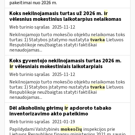
pakeitimai nuo 2026 m.
Koks nekilnojamasis turtas už 2026 m.
ir
vėlesnius mokestinius laikotarpius nelaikomas
Web turinio sąrašas
2025-11-12
Nekilnojamojo turto mokesčio objektu nelaikomas toks
turtas: 1) Statybos įstatymo nustatyta
tvarka
Lietuvos
Respublikoje neužbaigtas statyti faktiškai
nenaudojamas...
Koks gyventojo nekilnojamasis turtas 2026 m.
ir
vėlesniais mokestiniais laikotarpiais
Web turinio sąrašas
2025-11-12
Nekilnojamojo turto mokesčio objektu nelaikomas toks
turtas: 1) Statybos įstatymo nustatyta
tvarka
Lietuvos
Respublikoje neužbaigtas statyti faktiškai
nenaudojamas...
Dėl alkoholinių gėrimų
ir
apdoroto tabako
inventorizavimo akto pateikimo
Web turinio sąrašas
2021-01-19
Papildydami Valstybinės
mokesčių
inspekcijos prie
Lietuvos Respublikos finansų ministerijos 2021 m. sausio