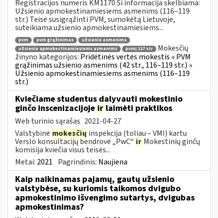
Registracijos numeris KM1170 Ši informacija skelbiama:
Užsienio apmokestinamiesiems asmenims (116–119
str.) Teisė susigrąžinti PVM, sumokėtą Lietuvoje,
suteikiama užsienio apmokestinamiesiems...
pvm
pvm grąžinimas
užsienio asmenims
Mokesčių
užsienio apmokestinamiesiems asmenims
pvmį 117 str
žinyno kategorijos:
Pridėtinės vertės mokestis » PVM
grąžinimas užsienio asmenims (42 str., 116–119 str.) »
Užsienio apmokestinamiesiems asmenims (116–119
str.)
Kviečiame studentus dalyvauti mokestinio
ginčo inscenizacijoje
ir
laimėti praktikos
Web turinio sąrašas
2021-04-27
Valstybinė
mokesčių
inspekcija (toliau – VMI) kartu
Verslo konsultacijų bendrovė „PwC“
ir
Mokestinių ginčų
komisija kviečia visus teisės...
Metai:
2021
Pagrindinis:
Naujiena
Kaip naikinamas pajamų, gautų užsienio
valstybėse, su kuriomis taikomos dvigubo
apmokestinimo išvengimo sutartys, dvigubas
apmokestinimas?