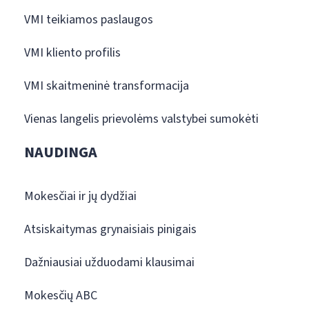
VMI teikiamos paslaugos
VMI kliento profilis
VMI skaitmeninė transformacija
Vienas langelis prievolėms valstybei sumokėti
NAUDINGA
Mokesčiai ir jų dydžiai
Atsiskaitymas grynaisiais pinigais
Dažniausiai užduodami klausimai
Mokesčių ABC