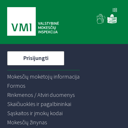
Prisijungti
Mokesčių mokėtojų informacija
Formos
Rinkmenos / Atviri duomenys
Skaičiuoklės ir pagalbininkai
Sąskaitos ir įmokų kodai
Mokesčių žinynas