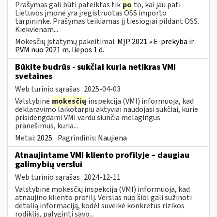
Prašymas gali būti pateiktas tik
po
to, kai jau pati
Lietuvos įmonė yra įregistruotas OSS importo
tarpininke. Prašymas teikiamas jį tiesiogiai pildant OSS.
Kiekvienam...
Mokesčių įstatymų pakeitimai:
MĮP 2021 » E-prekyba ir
PVM nuo 2021 m. liepos 1 d.
Būkite budrūs - sukčiai kuria netikras VMI
svetaines
Web turinio sąrašas
2025-04-03
Valstybinė
mokesčių
inspekcija (VMI) informuoja, kad
deklaravimo laikotarpiu aktyviai naudojasi sukčiai, kurie
prisidengdami VMI vardu siunčia melagingus
pranešimus, kuria...
Metai:
2025
Pagrindinis:
Naujiena
Atnaujintame VMI kliento profilyje – daugiau
galimybių verslui
Web turinio sąrašas
2024-12-11
Valstybinė mokesčių inspekcija (VMI) informuoja, kad
atnaujino kliento profilį. Verslas nuo šiol gali sužinoti
detalią informaciją, kodėl suveikė konkretus rizikos
rodiklis, palyginti savo...