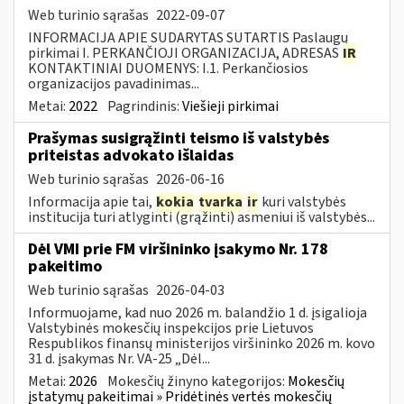
Web turinio sąrašas
2022-09-07
INFORMACIJA APIE SUDARYTAS SUTARTIS Paslaugų
pirkimai I. PERKANČIOJI ORGANIZACIJA, ADRESAS
IR
KONTAKTINIAI DUOMENYS: I.1. Perkančiosios
organizacijos pavadinimas...
Metai:
2022
Pagrindinis:
Viešieji pirkimai
Prašymas susigrąžinti teismo iš valstybės
priteistas advokato išlaidas
Web turinio sąrašas
2026-06-16
Informacija apie tai,
kokia
tvarka
ir
kuri valstybės
institucija turi atlyginti (grąžinti) asmeniui iš valstybės...
Dėl VMI prie FM viršininko įsakymo Nr. 178
pakeitimo
Web turinio sąrašas
2026-04-03
Informuojame, kad nuo 2026 m. balandžio 1 d. įsigalioja
Valstybinės mokesčių inspekcijos prie Lietuvos
Respublikos finansų ministerijos viršininko 2026 m. kovo
31 d. įsakymas Nr. VA-25 „Dėl...
Metai:
2026
Mokesčių žinyno kategorijos:
Mokesčių
įstatymų pakeitimai » Pridėtinės vertės mokesčių