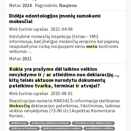
Metai:
2024
Pagrindinis:
Naujiena
Didėja odontologijos įmonių sumokami
mokesčiai
Web turinio sąrašas
2021-04-06
Valstybinė mokesčių inspekcija (toliau – VMI)
informuoja, kad įžvelgus mokesčių vengimo bei pajamų
neapskaitymo riziką inicijuojami vienu
metu
kontrolės
veiksmai -...
Metai:
2021
Kokia
yra prašymo dėl laikino veiklos
nevykdymo
ir
/
ar
atleidimo nuo deklaracijų...,
kitų teisės aktuose nurodytų dokumentų
pateikimo
tvarka
, terminai
ir
atvejai?
Web turinio sąrašas
2025-08-01
Registracijos numeris KM0342 Ši informacija skelbiama:
Mokesčių
deklaracijos pateikimas, tikslinimas, laikinas
veiklos nevykdymas (73-80 str.) Aspektas Komentarai
Kuriais...
deklaracija
mokesčių administravimas
atleidimas nuo deklaracijos
laikinas atleidimas
laikinai nevykdantis veiklos
nevykdantis veiklos