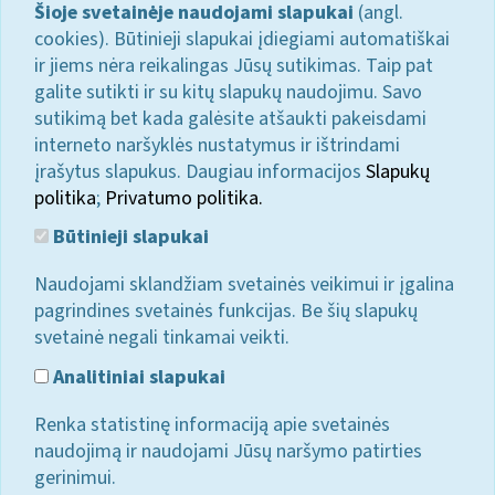
Šioje svetainėje naudojami slapukai
(angl.
cookies). Būtinieji slapukai įdiegiami automatiškai
ir jiems nėra reikalingas Jūsų sutikimas. Taip pat
galite sutikti ir su kitų slapukų naudojimu. Savo
sutikimą bet kada galėsite atšaukti pakeisdami
interneto naršyklės nustatymus ir ištrindami
įrašytus slapukus. Daugiau informacijos
Slapukų
politika
;
Privatumo politika.
Būtinieji slapukai
Naudojami sklandžiam svetainės veikimui ir įgalina
pagrindines svetainės funkcijas. Be šių slapukų
svetainė negali tinkamai veikti.
Analitiniai slapukai
Renka statistinę informaciją apie svetainės
naudojimą ir naudojami Jūsų naršymo patirties
gerinimui.