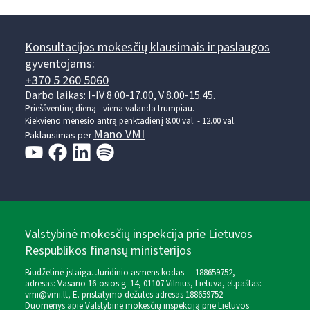
Konsultacijos mokesčių klausimais ir paslaugos
gyventojams:
+370 5 260 5060
Darbo laikas: I-IV 8.00-17.00, V 8.00-15.45.
Prieššventinę dieną - viena valanda trumpiau.
Kiekvieno mėnesio antrą penktadienį 8.00 val. - 12.00 val.
Mano VMI
Paklausimas per
Valstybinė mokesčių inspekcija prie Lietuvos
Respublikos finansų ministerijos
Biudžetinė įstaiga. Juridinio asmens kodas — 188659752,
adresas: Vasario 16-osios g. 14, 01107 Vilnius, Lietuva, el.paštas:
vmi@vmi.lt
, E. pristatymo dėžutės adresas 188659752
Duomenys apie Valstybinę mokesčių inspekciją prie Lietuvos