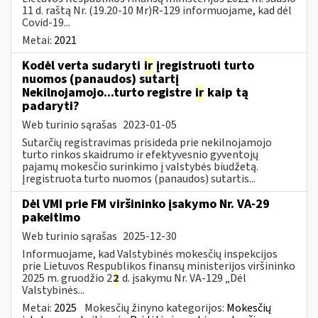
11 d. raštą Nr. (19.20-10 Mr)R-129 informuojame, kad dėl
Covid-19...
Metai:
2021
Kodėl verta sudaryti
ir
įregistruoti turto
nuomos (panaudos) sutartį
Nekilnojamojo...turto registre
ir
kaip tą
padaryti?
Web turinio sąrašas
2023-01-05
Sutarčių registravimas prisideda prie nekilnojamojo
turto rinkos skaidrumo ir efektyvesnio gyventojų
pajamų mokesčio surinkimo į valstybės biudžetą.
Įregistruota turto nuomos (panaudos) sutartis...
Dėl VMI prie FM viršininko įsakymo Nr. VA-29
pakeitimo
Web turinio sąrašas
2025-12-30
Informuojame, kad Valstybinės mokesčių inspekcijos
prie Lietuvos Respublikos finansų ministerijos viršininko
2025 m. gruodžio 2
2
d. įsakymu Nr. VA-129 „Dėl
Valstybinės...
Metai:
2025
Mokesčių žinyno kategorijos:
Mokesčių