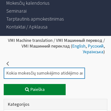
Mokesčių kalendorius
Seminarai
Tarptautinis apmokestinimas
Kontaktai / Apklausa
VMI Machine translation / VMI Машинный перевод /
VMI Машинний переклад (
English
,
Русский
,
Українська
)
Paieška
Kategorijos