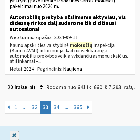
įstatymų pakeitimai » Pridėtinės vertės mokesčių
pakeitimai nuo 2026 m.
Automobilių prekyba užsiimama aktyviau, vis
didesnę rinkos dalį sudaro ne tik didžiausi
autosalonai
Web turinio sąrašas
2024-09-11
Kauno apskrities valstybinė
mokesčių
inspekcija
(Kauno AVMI) informuoja, kad nuosekliai auga
automobilių prekybos veiklą vykdančių asmenų skaičius,
atitinkamai –...
Metai:
2024
Pagrindinis:
Naujiena
20 Įrašų(-ai)
Rodoma nuo 641 iki 660 iš 7,293 irašų.
1
...
32
33
34
...
365
Uždaryti