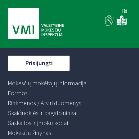
Prisijungti
Mokesčių mokėtojų informacija
Formos
Rinkmenos / Atviri duomenys
Skaičiuoklės ir pagalbininkai
Sąskaitos ir įmokų kodai
Mokesčių žinynas