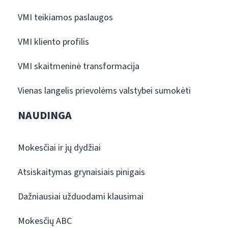
VMI teikiamos paslaugos
VMI kliento profilis
VMI skaitmeninė transformacija
Vienas langelis prievolėms valstybei sumokėti
NAUDINGA
Mokesčiai ir jų dydžiai
Atsiskaitymas grynaisiais pinigais
Dažniausiai užduodami klausimai
Mokesčių ABC