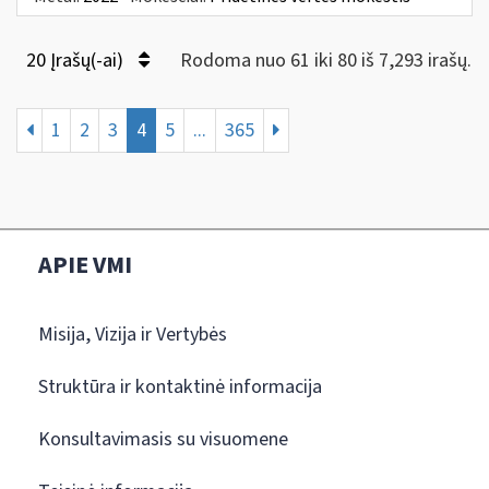
20 Įrašų(-ai)
Rodoma nuo 61 iki 80 iš 7,293 irašų.
1
2
3
4
5
...
365
APIE VMI
Misija, Vizija ir Vertybės
Struktūra ir kontaktinė informacija
Konsultavimasis su visuomene