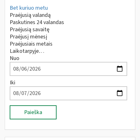
Bet kuriuo metu
Praėjusią valandą
Paskutines 24 valandas
Praėjusią savaitę
Praėjusį mėnesį
Praėjusiais metais
Laikotarpyje…
Nuo
Iki
Paieška