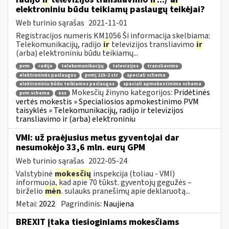
elektroniniu būdu teikiamų paslaugų teikėjai?
Web turinio sąrašas
2021-11-01
Registracijos numeris KM1056 Ši informacija skelbiama:
Telekomunikacijų, radijo
ir
televizijos transliavimo
ir
(arba) elektroniniu būdu teikiamų...
pvm
radijo
telekomunikacijų
televizijos
transliavimo
elektroninės paslaugos
pvmį 115-2 str
speciali schema
elektroniniu būdu teikiamos paslaugos
speciali apmokestinimo schema
Mokesčių žinyno kategorijos:
Pridėtinės
pvm schema
oss
vertės mokestis » Specialiosios apmokestinimo PVM
taisyklės » Telekomunikacijų, radijo ir televizijos
transliavimo ir (arba) elektroniniu
VMI: už praėjusius metus gyventojai dar
nesumokėjo 33,6 mln. eurų GPM
Web turinio sąrašas
2022-05-24
Valstybinė
mokesčių
inspekcija (toliau - VMI)
informuoja, kad apie 70 tūkst. gyventojų gegužės –
birželio
mėn
. sulauks pranešimų apie deklaruotą...
Metai:
2022
Pagrindinis:
Naujiena
BREXIT įtaka tiesioginiams mokesčiams