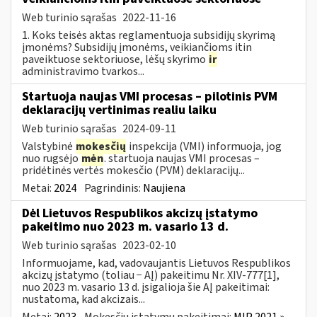
Web turinio sąrašas
2022-11-16
1. Koks teisės aktas reglamentuoja subsidijų skyrimą
įmonėms? Subsidijų įmonėms, veikiančioms itin
paveiktuose sektoriuose, lėšų skyrimo
ir
administravimo tvarkos...
Startuoja naujas VMI procesas – pilotinis PVM
deklaracijų vertinimas realiu laiku
Web turinio sąrašas
2024-09-11
Valstybinė
mokesčių
inspekcija (VMI) informuoja, jog
nuo rugsėjo
mėn
. startuoja naujas VMI procesas –
pridėtinės vertės mokesčio (PVM) deklaracijų...
Metai:
2024
Pagrindinis:
Naujiena
Dėl Lietuvos Respublikos akcizų įstatymo
pakeitimo nuo 2023 m. vasario 13 d.
Web turinio sąrašas
2023-02-10
Informuojame, kad, vadovaujantis Lietuvos Respublikos
akcizų įstatymo (toliau − AĮ) pakeitimu Nr. XIV-777[1],
nuo 2023 m. vasario 13 d. įsigalioja šie AĮ pakeitimai:
nustatoma, kad akcizais...
Metai:
2023
Mokesčių įstatymų pakeitimai:
MĮP 2021 »