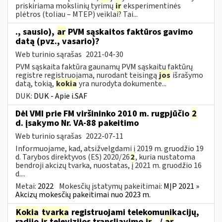
priskiriama mokslinių tyrimų
ir
eksperimentinės
plėtros (toliau – MTEP) veiklai? Tai...
., sausio),
ar
PVM sąskaitos faktūros gavimo
datą (pvz., vasario)?
Web turinio sąrašas
2021-04-30
PVM sąskaita faktūra gaunamų PVM sąskaitų faktūrų
registre registruojama, nurodant teisingą
jos
išrašymo
datą, tokią,
kokia
yra nurodyta dokumente...
DUK:
DUK - Apie i.SAF
Dėl VMI prie FM viršininko 2010 m. rugpjūčio
2
d. įsakymo Nr. VA-88 pakeitimo
Web turinio sąrašas
2022-07-11
Informuojame, kad, atsižvelgdami į 2019 m. gruodžio 19
d. Tarybos direktyvos (ES) 2020/26
2
, kuria nustatoma
bendroji akcizų tvarka, nuostatas, į 2021 m. gruodžio 16
d....
Metai:
2022
Mokesčių įstatymų pakeitimai:
MĮP 2021 »
Akcizų mokesčių pakeitimai nuo 2023 m.
Kokia
tvarka
registruojami telekomunikacijų,
radijo
ir
televizijos transliavimo
ir
.../
ar