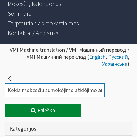
Mokesčių kalendorius
Seminarai
Tarptautinis apmokestinimas
Kontaktai / Apklausa
VMI Machine translation / VMI Машинный перевод /
VMI Машинний переклад (
English
,
Русский
,
Українська
)
Paieška
Kategorijos