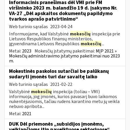
Informacinis pranešimas dėl VMI prie FM
viršininko 2023 m. balandžio 19 d. įsakymo Nr.
VA-27 „Dėl apskaitos dokumentų papildymo
tvarkos aprašo patvirtinimo“
Web turinio sąrašas
2023-04-24
Informuojame, kad Valstybinė
mokesčių
inspekcija prie
Lietuvos Respublikos finansų ministerijos,
įgyvendinama Lietuvos Respublikos
mokesčių
...
Metai:
2023
Mokesčių įstatymų pakeitimai:
MĮP 2021 »
Mokesčių administravimo įstatymo pakeitimai nuo 2023
m.
Mokestinės paskolos sutarčiai be palūkanų
sudaryti įmonės turi dar savaitę laiko
Web turinio sąrašas
2021-02-22
Valstybinė
mokesčių
inspekcija (toliau – VMI)
informuoja, jog įmonės, kurios pavasarį buvo laikomos
nukentėjusiomis, tačiau rudens karantino metu jų veikla
nebuvo apribota...
Metai:
2021
DUK Dėl priemonės „subsidijos įmonėms,
veikiančioms itin paveiktuose sektoriuose“