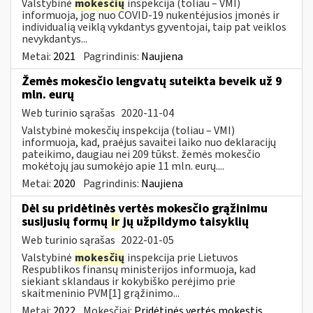
Valstybinė
mokesčių
inspekcija (toliau – VMI)
informuoja, jog nuo COVID-19 nukentėjusios įmonės ir
individualią veiklą vykdantys gyventojai, taip pat veiklos
nevykdantys...
Metai:
2021
Pagrindinis:
Naujiena
Žemės mokesčio lengvatų suteikta beveik už 9
mln. eurų
Web turinio sąrašas
2020-11-04
Valstybinė mokesčių inspekcija (toliau – VMI)
informuoja, kad, praėjus savaitei laiko nuo deklaracijų
pateikimo, daugiau nei 209 tūkst. žemės mokesčio
mokėtojų jau sumokėjo apie 11 mln. eurų....
Metai:
2020
Pagrindinis:
Naujiena
Dėl su pridėtinės vertės mokesčio grąžinimu
susijusių formų
ir
jų užpildymo taisyklių
Web turinio sąrašas
2022-01-05
Valstybinė
mokesčių
inspekcija prie Lietuvos
Respublikos finansų ministerijos informuoja, kad
siekiant sklandaus ir kokybiško perėjimo prie
skaitmeninio PVM[1] grąžinimo...
Metai:
2022
Mokesčiai:
Pridėtinės vertės mokestis