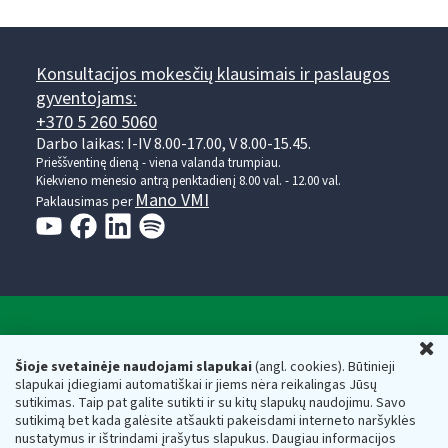
Konsultacijos mokesčių klausimais ir paslaugos
gyventojams:
+370 5 260 5060
Darbo laikas: I-IV 8.00-17.00, V 8.00-15.45.
Prieššventinę dieną - viena valanda trumpiau.
Kiekvieno mėnesio antrą penktadienį 8.00 val. - 12.00 val.
Mano VMI
Paklausimas per
Valstybinė mokesčių inspekcija prie Lietuvos
U
Respublikos finansų ministerijos
Šioje svetainėje naudojami slapukai
(angl. cookies). Būtinieji
slapukai įdiegiami automatiškai ir jiems nėra reikalingas Jūsų
Biudžetinė įstaiga. Juridinio asmens kodas — 188659752,
sutikimas. Taip pat galite sutikti ir su kitų slapukų naudojimu. Savo
adresas: Vasario 16-osios g. 14, 01107 Vilnius, Lietuva, el.paštas:
sutikimą bet kada galėsite atšaukti pakeisdami interneto naršyklės
vmi@vmi.lt
, E. pristatymo dėžutės adresas 188659752
nustatymus ir ištrindami įrašytus slapukus. Daugiau informacijos
Duomenys apie Valstybinę mokesčių inspekciją prie Lietuvos