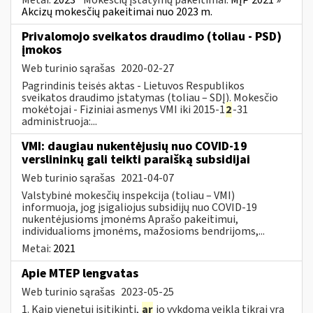
Akcizų mokesčių pakeitimai nuo 2023 m.
Privalomojo sveikatos draudimo (toliau - PSD)
įmokos
Web turinio sąrašas
2020-02-27
Pagrindinis teisės aktas - Lietuvos Respublikos
sveikatos draudimo įstatymas (toliau – SDĮ). Mokesčio
mokėtojai - Fiziniai asmenys VMI iki 2015-1
2
-31
administruoja:...
VMI: daugiau nukentėjusių nuo COVID-19
verslininkų gali teikti paraišką subsidijai
Web turinio sąrašas
2021-04-07
Valstybinė mokesčių inspekcija (toliau – VMI)
informuoja, jog įsigaliojus subsidijų nuo COVID-19
nukentėjusioms įmonėms Aprašo pakeitimui,
individualioms įmonėms, mažosioms bendrijoms,...
Metai:
2021
Apie MTEP lengvatas
Web turinio sąrašas
2023-05-25
1. Kaip vienetui įsitikinti,
ar
jo vykdoma veikla tikrai yra