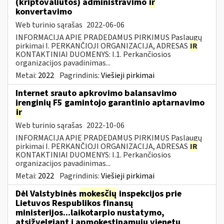
(kriptovaliutos) administravimo
ir
konvertavimo
Web turinio sąrašas
2022-06-06
INFORMACIJA APIE PRADEDAMUS PIRKIMUS Paslaugų
pirkimai I. PERKANČIOJI ORGANIZACIJA, ADRESAS
IR
KONTAKTINIAI DUOMENYS: I.1. Perkančiosios
organizacijos pavadinimas...
Metai:
2022
Pagrindinis:
Viešieji pirkimai
Internet srauto apkrovimo balansavimo
įrenginių F5 gamintojo garantinio aptarnavimo
ir
Web turinio sąrašas
2022-10-06
INFORMACIJA APIE PRADEDAMUS PIRKIMUS Paslaugų
pirkimai I. PERKANČIOJI ORGANIZACIJA, ADRESAS
IR
KONTAKTINIAI DUOMENYS: I.1. Perkančiosios
organizacijos pavadinimas...
Metai:
2022
Pagrindinis:
Viešieji pirkimai
Dėl Valstybinės
mokesčių
inspekcijos prie
Lietuvos Respublikos finansų
ministerijos...laikotarpio nustatymo,
atsižvelgiant į apmokestinamųjų vienetų