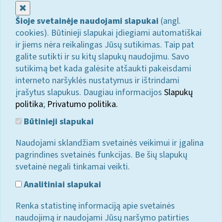
Uždaryti
Šioje svetainėje naudojami slapukai
(angl.
cookies). Būtinieji slapukai įdiegiami automatiškai
ir jiems nėra reikalingas Jūsų sutikimas. Taip pat
galite sutikti ir su kitų slapukų naudojimu. Savo
sutikimą bet kada galėsite atšaukti pakeisdami
interneto naršyklės nustatymus ir ištrindami
įrašytus slapukus. Daugiau informacijos
Slapukų
politika
;
Privatumo politika.
Būtinieji slapukai
Naudojami sklandžiam svetainės veikimui ir įgalina
pagrindines svetainės funkcijas. Be šių slapukų
svetainė negali tinkamai veikti.
Analitiniai slapukai
Renka statistinę informaciją apie svetainės
naudojimą ir naudojami Jūsų naršymo patirties