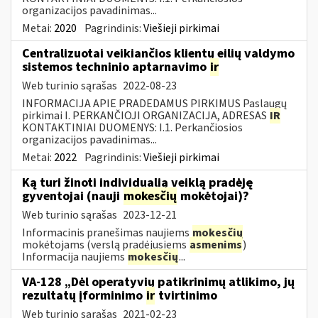
organizacijos pavadinimas...
Metai:
2020
Pagrindinis:
Viešieji pirkimai
Centralizuotai veikiančios klientų eilių valdymo
sistemos techninio aptarnavimo
ir
Web turinio sąrašas
2022-08-23
INFORMACIJA APIE PRADEDAMUS PIRKIMUS Paslaugų
pirkimai I. PERKANČIOJI ORGANIZACIJA, ADRESAS
IR
KONTAKTINIAI DUOMENYS: I.1. Perkančiosios
organizacijos pavadinimas...
Metai:
2022
Pagrindinis:
Viešieji pirkimai
Ką turi žinoti individualią veiklą pradėję
gyventojai (nauji
mokesčių
mokėtojai)?
Web turinio sąrašas
2023-12-21
Informacinis pranešimas naujiems
mokesčių
mokėtojams (verslą pradėjusiems
asmenims
)
Informacija naujiems
mokesčių
...
VA-128 „Dėl operatyvių patikrinimų atlikimo, jų
rezultatų įforminimo
ir
tvirtinimo
Web turinio sąrašas
2021-02-23