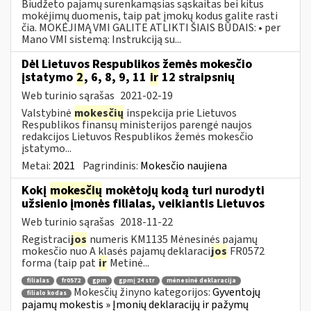
Biudžeto pajamų surenkamąsias sąskaitas bei kitus
mokėjimų duomenis, taip pat įmokų kodus galite rasti
čia. MOKĖJIMĄ VMI GALITE ATLIKTI ŠIAIS BŪDAIS: • per
Mano VMI sistemą: Instrukciją su...
Dėl Lietuvos Respublikos žemės mokesčio
įstatymo
2
, 6, 8, 9, 11
ir
12 straipsnių
Web turinio sąrašas
2021-02-19
Valstybinė
mokesčių
inspekcija prie Lietuvos
Respublikos finansų ministerijos parengė naujos
redakcijos Lietuvos Respublikos žemės mokesčio
įstatymo...
Metai:
2021
Pagrindinis:
Mokesčio naujiena
Kokį
mokesčių
mokėtojų kodą turi nurodyti
užsienio įmonės filialas, veikiantis Lietuvos
Web turinio sąrašas
2018-11-22
Registraci
jos
numeris KM1135 Mėnesinės pajamų
mokesčio nuo A klasės pajamų deklaraci
jos
FR0572
forma (taip pat
ir
Metinė...
filialas
fr0572
gpm
gpmį 24 str
mėnesinė deklaracija
Mokesčių žinyno kategorijos:
Gyventojų
filialo kodas
pajamų mokestis » Įmonių deklaracijų ir pažymų