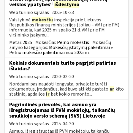
veiklos ypatybes“
išdėstymo
Web turinio sąrašas
2025-10-23
Valstybinė
mokesčių
inspekcija prie Lietuvos
Respublikos finansų ministerijos (toliau – VMI prie FM)
informuoja, kad 2025 m. spalio 21 d. VMI prie FM
viršininko įsakymu...
Metai:
2025
Mokesčiai:
Pelno mokestis
Mokesčių
žinyno kategorijos:
Mokesčių įstatymų pakeitimai »
Pelno mokesčio pakeitimai nuo 2025 m.
Kokiais dokumentais turite pagrįsti patirtas
išlaidas?
Web turinio sąrašas
2020-02-20
Norėdami pasinaudoti lengvata, privalote turėti
dokumentus, įrodančius, kad buvo atlikti pastato
ar
kito
statinio, apdailos
ir
bet kokio remonto...
Pagrindinės prievolės, kai asmuo yra
išregistruojamas iš PVM mokėtojų, taikančių
smulkiojo verslo schemą (SVS) Lietuvoje
Web turinio sąrašas
2025-04-30
Asmuo, išregistruotas iš PVM mokėtojų, taikančių