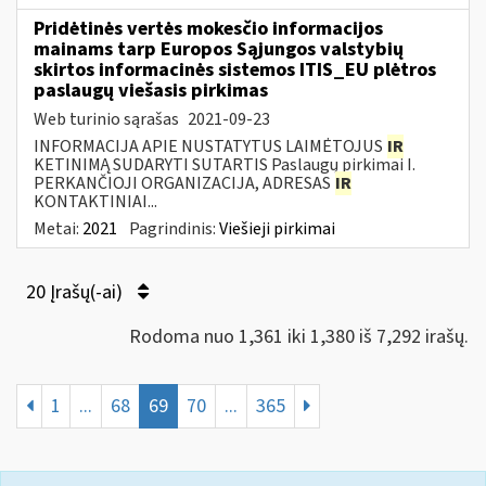
Pridėtinės vertės mokesčio informacijos
mainams tarp Europos Sąjungos valstybių
skirtos informacinės sistemos ITIS_EU plėtros
paslaugų viešasis pirkimas
Web turinio sąrašas
2021-09-23
INFORMACIJA APIE NUSTATYTUS LAIMĖTOJUS
IR
KETINIMĄ SUDARYTI SUTARTIS Paslaugų pirkimai I.
PERKANČIOJI ORGANIZACIJA, ADRESAS
IR
KONTAKTINIAI...
Metai:
2021
Pagrindinis:
Viešieji pirkimai
20 Įrašų(-ai)
Rodoma nuo 1,361 iki 1,380 iš 7,292 irašų.
1
...
68
69
70
...
365