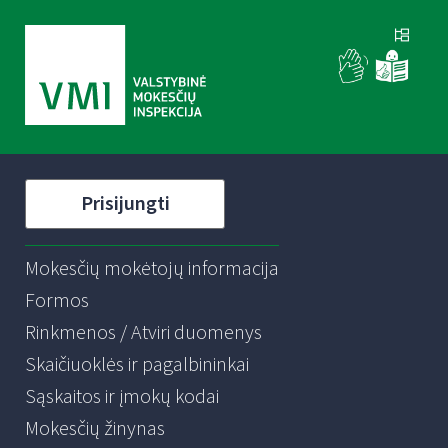
Prisijungti
Mokesčių mokėtojų informacija
Formos
Rinkmenos / Atviri duomenys
Skaičiuoklės ir pagalbininkai
Sąskaitos ir įmokų kodai
Mokesčių žinynas