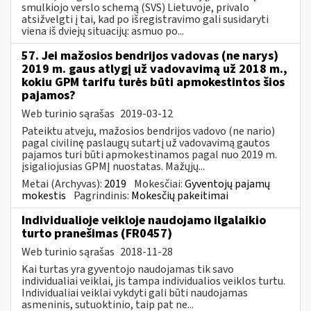
smulkiojo verslo schemą (SVS) Lietuvoje, privalo
atsižvelgti į tai, kad po išregistravimo gali susidaryti
viena iš dviejų situacijų: asmuo po...
57. Jei mažosios bendrijos vadovas (ne narys)
2019 m. gaus atlygį už vadovavimą už 2018 m.,
kokiu GPM tarifu turės būti apmokestintos šios
pajamos?
Web turinio sąrašas
2019-03-12
Pateiktu atveju, mažosios bendrijos vadovo (ne nario)
pagal civilinę paslaugų sutartį už vadovavimą gautos
pajamos turi būti apmokestinamos pagal nuo 2019 m.
įsigaliojusias GPMĮ nuostatas. Mažųjų...
Metai (Archyvas):
2019
Mokesčiai:
Gyventojų pajamų
mokestis
Pagrindinis:
Mokesčių pakeitimai
Individualioje veikloje naudojamo ilgalaikio
turto pranešimas (FR0457)
Web turinio sąrašas
2018-11-28
Kai turtas yra gyventojo naudojamas tik savo
individualiai veiklai, jis tampa individualios veiklos turtu.
Individualiai veiklai vykdyti gali būti naudojamas
asmeninis, sutuoktinio, taip pat ne...