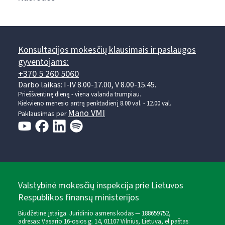
Konsultacijos mokesčių klausimais ir paslaugos
gyventojams:
+370 5 260 5060
Darbo laikas: I-IV 8.00-17.00, V 8.00-15.45.
Prieššventinę dieną - viena valanda trumpiau.
Kiekvieno mėnesio antrą penktadienį 8.00 val. - 12.00 val.
Mano VMI
Paklausimas per
Valstybinė mokesčių inspekcija prie Lietuvos
Respublikos finansų ministerijos
Biudžetinė įstaiga. Juridinio asmens kodas — 188659752,
adresas: Vasario 16-osios g. 14, 01107 Vilnius, Lietuva, el.paštas: