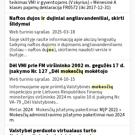
teikimas VMI ir gyventojams (V skyrius) » Mėnesinė A
klasės pajamų deklaracija FR0572 (iki 2017-12-31)
Naftos dujos
ir
dujiniai angliavandeniliai, skirti
šildymui
Web turinio sąrašas
2025-03-18
Šioje skiltyje rasite informaciją apie akcizų lengvatų
taikymą naftos dujoms ir dujiniams angliavandeniliams
(toliau – naftos du
jos
), skirtiems naudoti versle ir
buityje....
Dėl VMI prie FM viršininko 2002 m. gegužės 17 d.
įsakymo Nr. 127 „Dėl
mokesčių
mokėtojo
Web turinio sąrašas
2024-10-15
Informuojame apie priimtą Valstybinės
mokesčių
inspekcijos prie Lietuvos Respublikos finansų
ministerijos viršininko 2024 m. spalio 10 d. įsakymą Nr.
VA-79 „Dėl Valstybinės...
Metai:
2024
Mokesčių įstatymų pakeitimai:
MĮP 2021 »
Mokesčių administravimo įstatymo pakeitimai nuo 2024
m.
Valstybei perduoto virtualaus turto