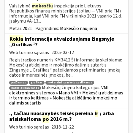
Valstybinė
mokesčių
inspekcija prie Lietuvos
Respublikos finansų ministerijos (toliau ― VMI prie FM)
informuoja, kad VMI prie FM viršininko 2021 vasario 12 d.
įsakymu VA-13...
Metai:
2021
Pagrindinis:
Mokesčio naujiena
Kokia
informacija atvaizduojama žingsnyje
„Grafikas“?
Web turinio sąrašas
2025-03-12
Registracijos numeris KM3412 Ši informacija skelbiama:
Mokesčių atidėjimo ir mokėjimo dalimis sutartis
Žingsnyje „ Grafikas“ pateikiamos preliminarios įmokų
datos ir mėnesinės įmokos, be...
palūkanos
grafikas
mokestinės paskolos palūkanos
Mokesčių žinyno kategorijos:
VMI
paskolos palūkanos
elektroninės sistemos » Mano VMI » Mokesčių atidėjimas
ir termino keitimas » Mokesčių atidėjimo ir mokėjimo
dalimis sutartis
., tačiau nuosavybės teisės pereina
ir
/ arba
atsiskaitoma
po
2016 m.?
Web turinio sąrašas
2018-11-22