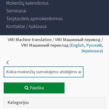
Mokesčių kalendorius
Seminarai
Tarptautinis apmokestinimas
Kontaktai / Apklausa
VMI Machine translation / VMI Машинный перевод /
VMI Машинний переклад (
English
,
Русский
,
Українська
)
Paieška
Kategorijos