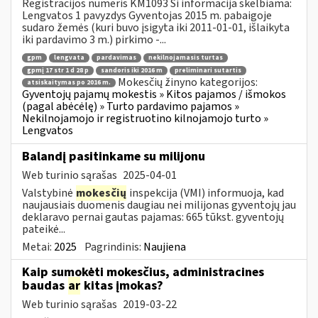
Registracijos numeris KM1093 Ši informacija skelbiama:
Lengvatos 1 pavyzdys Gyventojas 2015 m. pabaigoje
sudaro žemės (kuri buvo įsigyta iki 2011-01-01, išlaikyta
iki pardavimo 3 m.) pirkimo -...
gpm
lengvata
pardavimas
nekilnojamasis turtas
gpmį 17 str 1 d 28 p
sandoris iki 2016 m
preliminari sutartis
Mokesčių žinyno kategorijos:
atsiskaitymas po 2016 m.
Gyventojų pajamų mokestis » Kitos pajamos / išmokos
(pagal abėcėlę) » Turto pardavimo pajamos »
Nekilnojamojo ir registruotino kilnojamojo turto »
Lengvatos
Balandį pasitinkame su milijonu
Web turinio sąrašas
2025-04-01
Valstybinė
mokesčių
inspekcija (VMI) informuoja, kad
naujausiais duomenis daugiau nei milijonas gyventojų jau
deklaravo pernai gautas pajamas: 665 tūkst. gyventojų
pateikė...
Metai:
2025
Pagrindinis:
Naujiena
Kaip sumokėti mokesčius, administracines
baudas
ar
kitas įmokas?
Web turinio sąrašas
2019-03-22