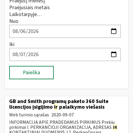
Praėjusį mėnesį
Praėjusiais metais
Laikotarpyje…
Nuo
Iki
Paieška
GB and Smith programų paketo 360 Suite
licencijos įsigijimo
ir
palaikymo viešasis
Web turinio sąrašas
2020-09-07
INFORMACIJA APIE PRADEDAMUS PIRKIMUS Prekių
pirkimai I. PERKANČIOJI ORGANIZACIJA, ADRESAS
IR
KONTAKTINIAI DUOMENYS: I.1. Perkančiosios