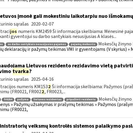
etuvos įmonė gali mokestiniu laikotarpiu nuo išmokamų 
urinio sąrašas
2020-02-07
traci
jos
numeris KM2459 Ši informacija skelbiama: Mėnesinė paj
anti gyventojui su darbo santykiais nesusijusias A klasės...
Mokesčių žinyno 
os
su darbo santykiais nesusijusios pajamos
pajamų mokestis
ų deklaracijų ir pažymų teikimas VMI ir gyventojams (V skyrius) 
naudojama Lietuvos rezidento rezidavimo vietą patvir
avimo
tvarka
?
urinio sąrašas
2025-04-16
tracijos numeris KM153
2
Ši informacija skelbiama: Pažymos (pra
nimu (FR0021, FR002
2
, FR0023,...
Mokesčių žinyno 
fr0254
pažyma
lietuvos rezidentas
pripažinti rezidentu
nys » Pažymų užsakymas ir prašymų teikimas » Pažymos (prašyma
nimu (FR0021,
nistratorių veiksmų kontrolės sistemos palaikymo pasl