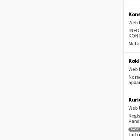
Kons
Web t
INFO
KONTA
Metai
Koki
Web t
Norėd
apda
Kur
Web t
Regis
Kandi
fr0001
turto