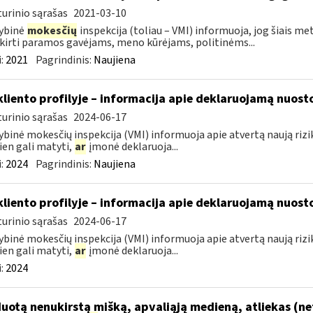
urinio sąrašas
2021-03-10
ybinė
mokesčių
inspekcija (toliau – VMI) informuoja, jog šiais 
skirti paramos gavėjams, meno kūrėjams, politinėms...
:
2021
Pagrindinis:
Naujiena
kliento profilyje – informacija apie deklaruojamą nuosto
urinio sąrašas
2024-06-17
ybinė mokesčių inspekcija (VMI) informuoja apie atvertą naują riziko
ien gali matyti,
ar
įmonė deklaruoja...
:
2024
Pagrindinis:
Naujiena
kliento profilyje – informacija apie deklaruojamą nuosto
urinio sąrašas
2024-06-17
ybinė mokesčių inspekcija (VMI) informuoja apie atvertą naują riziko
ien gali matyti,
ar
įmonė deklaruoja...
:
2024
uotą nenukirstą mišką, apvaliąją medieną, atliekas (ne