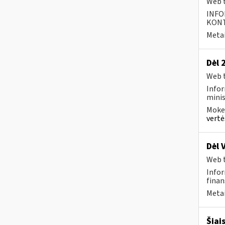
Web t
INFO
KONTA
Metai
Dėl 
Web t
Infor
minis
Mokes
vertė
Dėl 
Web t
Infor
finan
Metai
Šiai