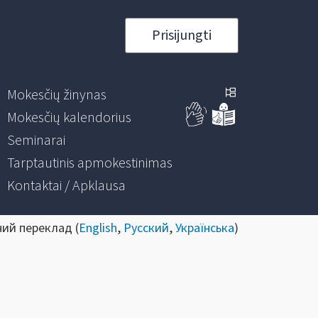
Prisijungti
Mokesčių žinynas
Mokesčių kalendorius
Seminarai
Tarptautinis apmokestinimas
Kontaktai / Apklausa
ний переклад (
English
,
Русский
,
Українська
)