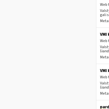
Web t
Valst
gali 
Metai
VMI 
Web t
Valst
šiand
Metai
VMI 
Web t
Valst
šiand
Metai
pard