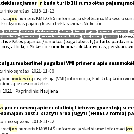
..deklaruojamos
ir
kada turi būti sumokėtas pajamų mok
urinio sąrašas
2018-11-22
traci
jos
numeris KM1235 Ši informacija skelbiama: Mokesčio sum
 Priskyrimas pajamų klasei Deklaravimas Mokesčio...
ė
atliekos
b klasė
deklaravimas
fr0572
fr0573
gpm
gpm312
gpm313
n
Mokesči
oji mediena
gpmį 25 str
netauriųjų metalų laužas
gpmį 23 str.
gpm311
tis » Kitos pajamos / išmokos (pagal abėcėlę) » Turto pardavimo
nos, atliekų » Mokesčio sumokėjimas, deklaravimas, perskaičiav
baigus mokestinei pagalbai VMI primena apie nesumokė
urinio sąrašas
2021-11-08
ybinė
mokesčių
inspekcija (VMI) informuoja, kad iki lapkričio vidu
nimų apie nesumokėtus...
:
2021
Pagrindinis:
Naujiena
ia
yra duomenų apie nuolatinių Lietuvos gyventojų sumo
namajam būstui statyti arba įsigyti (FR0612 forma) p
urinio sąrašas
2018-11-22
traci
jos
numeris KM0814 Ši informacija skelbiama: Informaci
jos