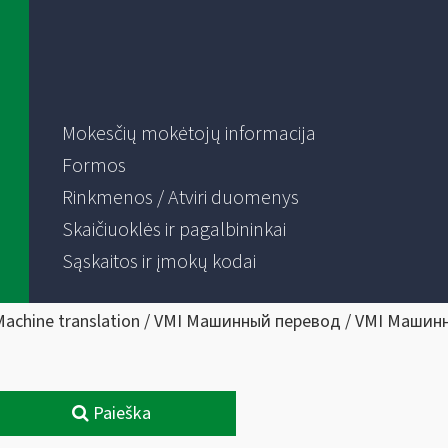
Mokesčių mokėtojų informacija
Formos
Rinkmenos / Atviri duomenys
Skaičiuoklės ir pagalbininkai
Sąskaitos ir įmokų kodai
Machine translation / VMI Машинный перевод / VMI Машин
Paieška