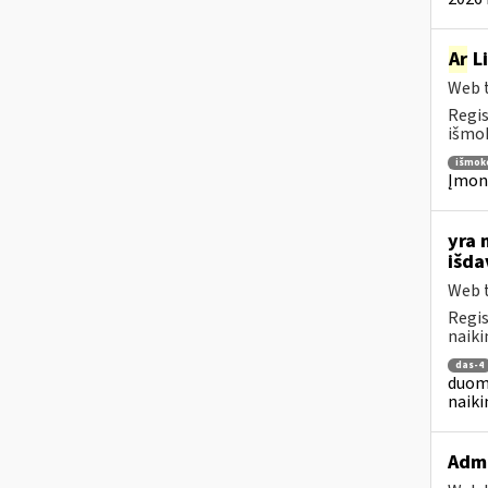
Ar
Li
Web t
Regis
išmok
išmok
Įmoni
yra 
išd
Web t
Regis
naiki
das-4
duome
naiki
Admi