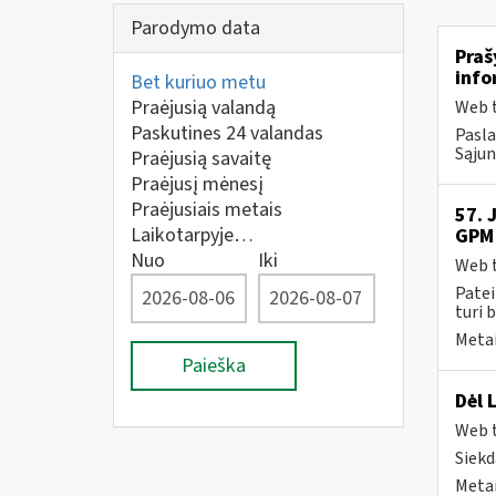
Parodymo data
Praš
info
Bet kuriuo metu
Praėjusią valandą
Web t
Paskutines 24 valandas
Pasla
Sąjun
Praėjusią savaitę
Praėjusį mėnesį
Praėjusiais metais
57. 
Laikotarpyje…
GPM 
Nuo
Iki
Web t
Patei
turi 
Metai
Paieška
Dėl 
Web t
Siekd
Metai