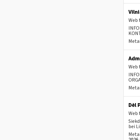
Viln
Web t
INFO
KONTA
Metai
Admi
Web t
INFO
ORGA
Metai
Dėl 
Web t
Siekd
bei L
Metai
2026 