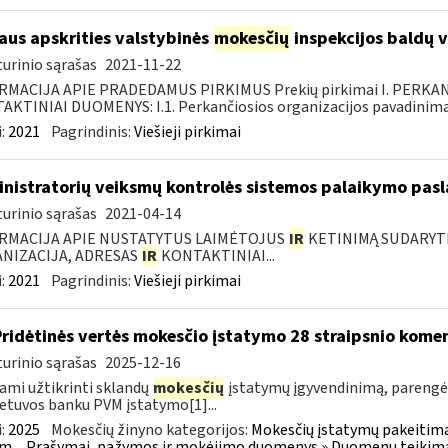
iaus apskrities valstybinės
mokesčių
inspekcijos baldų v
urinio sąrašas
2021-11-22
RMACIJA APIE PRADEDAMUS PIRKIMUS Prekių pirkimai I. PERKA
KTINIAI DUOMENYS: I.1. Perkančiosios organizacijos pavadinimas
:
2021
Pagrindinis:
Viešieji pirkimai
nistratorių veiksmų kontrolės sistemos palaikymo pasl
urinio sąrašas
2021-04-14
RMACIJA APIE NUSTATYTUS LAIMĖTOJUS
IR
KETINIMĄ SUDARYTI 
NIZACIJA, ADRESAS
IR
KONTAKTINIAI...
:
2021
Pagrindinis:
Viešieji pirkimai
Pridėtinės vertės mokesčio įstatymo 28 straipsnio kom
urinio sąrašas
2025-12-16
ami užtikrinti sklandų
mokesčių
įstatymų įgyvendinimą, paren
ietuvos banku PVM įstatymo[1]...
:
2025
Mokesčių žinyno kategorijos:
Mokesčių įstatymų pakeitima
m.
Prašymai, pažymos ir mokėjimo duomenys » Duomenų teikimas 