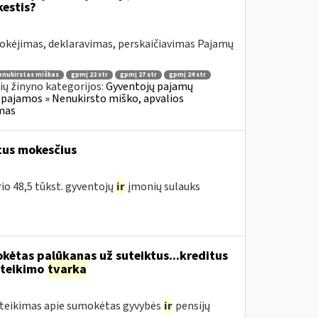
estis?
okėjimas, deklaravimas, perskaičiavimas Pajamų
enukirstas miškas
gpmį 22 str
gpmį 27 str
gpmį 24 str
ų žinyno kategorijos:
Gyventojų pajamų
 pajamos » Nenukirsto miško, apvalios
imas
tus mokesčius
rio 48,5 tūkst. gyventojų
ir
įmonių sulauks
kėtas palūkanas už suteiktus...kreditus
ateikimo
tvarka
teikimas apie sumokėtas gyvybės
ir
pensijų