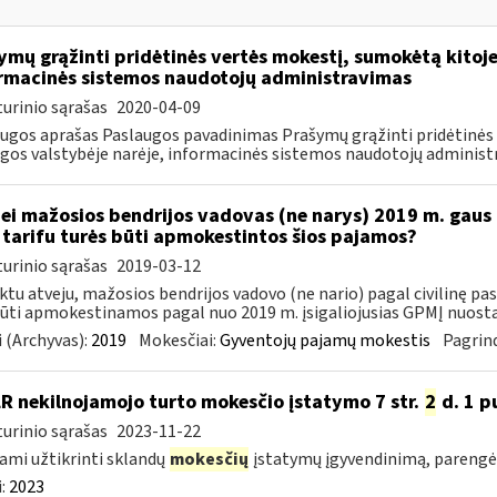
ymų grąžinti pridėtinės vertės mokestį, sumokėtą kitoj
rmacinės sistemos naudotojų administravimas
urinio sąrašas
2020-04-09
ugos aprašas Paslaugos pavadinimas Prašymų grąžinti pridėtinės
gos valstybėje narėje, informacinės sistemos naudotojų administra
Jei mažosios bendrijos vadovas (ne narys) 2019 m. gaus
tarifu turės būti apmokestintos šios pajamos?
urinio sąrašas
2019-03-12
ktu atveju, mažosios bendrijos vadovo (ne nario) pagal civilinę p
būti apmokestinamos pagal nuo 2019 m. įsigaliojusias GPMĮ nuostat
 (Archyvas):
2019
Mokesčiai:
Gyventojų pajamų mokestis
Pagrind
LR nekilnojamojo turto mokesčio įstatymo 7 str.
2
d. 1 pu
urinio sąrašas
2023-11-22
ami užtikrinti sklandų
mokesčių
įstatymų įgyvendinimą, parengė
:
2023