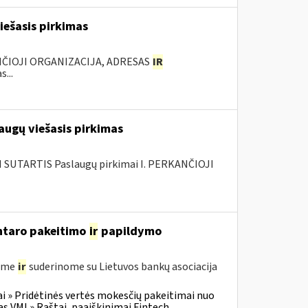
iešasis pirkimas
NČIOJI ORGANIZACIJA, ADRESAS
IR
...
augų viešasis pirkimas
SUTARTIS Paslaugų pirkimai I. PERKANČIOJI
entaro pakeitimo
ir
papildymo
gėme
ir
suderinome su Lietuvos bankų asociacija
i » Pridėtinės vertės mokesčių pakeitimai nuo
VMI » Raštai, paaiškinimai Fintech