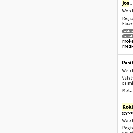
jos
.
Web t
Regis
klasė
a klas
apvali
mokes
medie
Pasi
Web t
Valst
primi
Metai
Kok
gyve
Web t
Regis