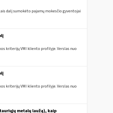
metais dalį sumokėto pajamų mokesčio gyventojai
lį
s kriterijų VMI kliento profilyje. Verslas nuo
lį
s kriterijų VMI kliento profilyje. Verslas nuo
tauriųjų metalų laužą), kaip