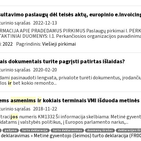
ultavimo paslaugų dėl teisės aktų, europinio e.Invoicin
urinio sąrašas
2022-12-13
RMACIJA APIE PRADEDAMUS PIRKIMUS Paslaugų pirkimai I. PER
KTINIAI DUOMENYS: I.1. Perkančiosios organizacijos pavadinimas
:
2022
Pagrindinis:
Viešieji pirkimai
ais dokumentais turite pagrįsti patirtas išlaidas?
urinio sąrašas
2020-02-20
ami pasinaudoti lengvata, privalote turėti dokumentus, įrodančiu
ilos
ir
bet kokio remonto...
iems
asmenims
ir
kokiais terminais VMI išduoda metinės
urinio sąrašas
2018-11-22
traci
jos
numeris KM1332 Ši informacija skelbiama: Metinė gyvento
datams į valstybės politikus, į Europos parlamento narius,...
pažyma
turto deklaracija
turto deklaravimas
duomenų išrašas
deklaracijos iš
 deklaravimas » Metinė gyventojo (šeimos) turto deklaracija (FR0