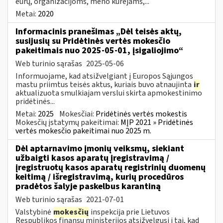
eurų, organizacijoms, meno kūrėjams,...
Metai:
2020
Informacinis pranešimas „Dėl teisės aktų,
susijusių su Pridėtinės vertės mokesčio
pakeitimais nuo 2025-05-01, įsigaliojimo“
Web turinio sąrašas
2025-05-06
Informuojame, kad atsižvelgiant į Europos Sąjungos
mastu priimtus teisės aktus, kuriais buvo atnaujinta
ir
aktualizuota smulkiajam verslui skirta apmokestinimo
pridėtinės...
Metai:
2025
Mokesčiai:
Pridėtinės vertės mokestis
Mokesčių įstatymų pakeitimai:
MĮP 2021 » Pridėtinės
vertės mokesčio pakeitimai nuo 2025 m.
Dėl aptarnavimo įmonių veiksmų, siekiant
užbaigti kasos aparatų įregistravimą /
įregistruotų kasos aparatų registrinių duomenų
keitimą / išregistravimą, kurių procedūros
pradėtos šalyje paskelbus karantiną
Web turinio sąrašas
2021-07-01
Valstybinė
mokesčių
inspekcija prie Lietuvos
Respublikos finansų ministerijos atsižvelgusi į tai, kad