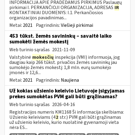
INFORMACIJA APIE PRADEDAMUS PIRKIMUS Paslaugų
pirkimai I. PERKANČIOJI ORGANIZACIJA, ADRESAS
IR
KONTAKTINIAI DUOMENYS: I.1. Perkančiosios
organizacijos pavadinimas...
Metai:
2021
Pagrindinis:
Viešieji pirkimai
453 tūkst. žemės savininkų – savaitė laiko
sumokėti žemės mokestį
Web turinio sąrašas
2021-11-09
Valstybinė
mokesčių
inspekcija (VMI) informuoja, jog
daugiau kaip 266 tūkst. privačios žemės savininkų jau
sumokėjo žemės mokestį: 1,8 mln. eurų sumokėjo
įmonės ir 12,6...
Metai:
2021
Pagrindinis:
Naujiena
Už kokias užsienio keleivio Lietuvoje įsigyjamas
prekes sumokėtas PVM gali būti grąžinamas?
Web turinio sąrašas
2026-04-16
Registracijos numeris KM1168 Ši informacija skelbiama:
Užsienio keleiviams (4
2
str.) PVM gali būti grąžinamas
už užsienio keleivio, kurio nuolatinė gyvenamoji vieta
nėra ES...