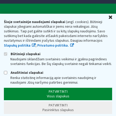
Valstybinė mokesčių inspekcija prie Lietuvos
U
Respublikos finansų ministerijos
Šioje svetainėje naudojami slapukai
(angl. cookies). Būtinieji
slapukai įdiegiami automatiškai ir jiems nėra reikalingas Jūsų
Biudžetinė įstaiga. Juridinio asmens kodas — 188659752,
sutikimas. Taip pat galite sutikti ir su kitų slapukų naudojimu. Savo
adresas: Vasario 16-osios g. 14, 01107 Vilnius, Lietuva, el.paštas:
sutikimą bet kada galėsite atšaukti pakeisdami interneto naršyklės
vmi@vmi.lt
, E. pristatymo dėžutės adresas 188659752
nustatymus ir ištrindami įrašytus slapukus. Daugiau informacijos
Duomenys apie Valstybinę mokesčių inspekciją prie Lietuvos
Slapukų politika
;
Privatumo politika.
Respublikos finansų ministerijos kaupiami ir saugomi Juridinių
asmenų registre
Būtinieji slapukai
Naudojami sklandžiam svetainės veikimui ir įgalina pagrindines
svetainės funkcijas. Be šių slapukų svetainė negali tinkamai veikti.
Analitiniai slapukai
Renka statistinę informaciją apie svetainės naudojimą ir
naudojami Jūsų naršymo patirties gerinimui.
PATVIRTINTI
Visus slapukus
PATVIRTINTI
Pasirinktus slapukus