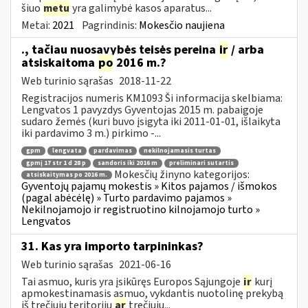
šiuo
metu
yra galimybė kasos aparatus...
Metai:
2021
Pagrindinis:
Mokesčio naujiena
., tačiau nuosavybės teisės pereina
ir
/ arba
atsiskaitoma
po
2016 m.?
Web turinio sąrašas
2018-11-22
Registracijos numeris KM1093 Ši informacija skelbiama:
Lengvatos 1 pavyzdys Gyventojas 2015 m. pabaigoje
sudaro žemės (kuri buvo įsigyta iki 2011-01-01, išlaikyta
iki pardavimo 3 m.) pirkimo -...
gpm
lengvata
pardavimas
nekilnojamasis turtas
gpmį 17 str 1 d 28 p
sandoris iki 2016 m
preliminari sutartis
Mokesčių žinyno kategorijos:
atsiskaitymas po 2016 m.
Gyventojų pajamų mokestis » Kitos pajamos / išmokos
(pagal abėcėlę) » Turto pardavimo pajamos »
Nekilnojamojo ir registruotino kilnojamojo turto »
Lengvatos
31. Kas yra importo tarpininkas?
Web turinio sąrašas
2021-06-16
Tai asmuo, kuris yra įsikūręs Europos Sąjungoje
ir
kurį
apmokestinamasis asmuo, vykdantis nuotolinę prekybą
iš trečiųjų teritorijų
ar
trečiųjų...