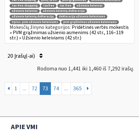
tax free shoping
pvmį 42 str
pvm grąžinimas
užsienio keleiviams
tax free shopping
taxfree
tax free
užsienio keleiviai
užsienio keleiviui
užsienio keleivių deklaracija
užsienio keleivių deklaracijų
deklaracija užsienio keleiviams
0 proc. pvm užsienio keleiviams
pvm grąžinimas užsienio keleiviams
Mokesčių žinyno kategorijos:
Pridėtinės vertės mokestis
» PVM grąžinimas užsienio asmenims (42 str., 116–119
str.) » Užsienio keleiviams (42 str.)
20 Įrašų(-ai)
Rodoma nuo 1,441 iki 1,460 iš 7,292 irašų.
1
...
72
73
74
...
365
APIE VMI