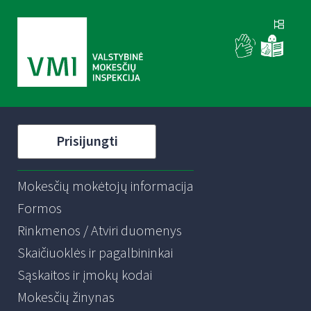
Prisijungti
Mokesčių mokėtojų informacija
Formos
Rinkmenos / Atviri duomenys
Skaičiuoklės ir pagalbininkai
Sąskaitos ir įmokų kodai
Mokesčių žinynas