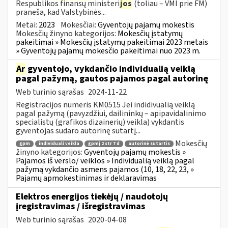
Respublikos finansų ministeri
jos
(toliau – VMI prie FM)
praneša, kad Valstybinės...
Metai:
2023
Mokesčiai:
Gyventojų pajamų mokestis
Mokesčių žinyno kategorijos:
Mokesčių įstatymų
pakeitimai » Mokesčių įstatymų pakeitimai 2023 metais
» Gyventojų pajamų mokesčio pakeitimai nuo 2023 m.
Ar
gyventojo, vykdančio individualią veiklą
pagal pažymą, gautos pajamos pagal autorinę
Web turinio sąrašas
2024-11-22
Registracijos numeris KM0515 Jei indidivualią veiklą
pagal pažymą (pavyzdžiui, dailininkų – apipavidalinimo
specialistų (grafikos dizainerių) veikla) vykdantis
gyventojas sudaro autorinę sutartį...
Mokesčių
gpm
individuali veikla
gpmį 2 str 7 d
autorinė sutartis
žinyno kategorijos:
Gyventojų pajamų mokestis »
Pajamos iš verslo/ veiklos » Individualią veiklą pagal
pažymą vykdančio asmens pajamos (10, 18, 22, 23, »
Pajamų apmokestinimas ir deklaravimas
Elektros energijos tiekėjų / naudotojų
įregistravimas / išregistravimas
Web turinio sąrašas
2020-04-08