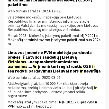
Informacinis pranešimas dėl VA-42 (CESOP)
pakeitimo
Web turinio sąrašas
2023-12-12
Valstybinė mokesčių inspekcija prie Lietuvos
Respublikos finansų ministerijos informuoja apie
priimtą Valstybinės mokesčių inspekcijos prie Lietuvos
Respublikos finansų ministerijos viršininko...
Metai:
2023
Mokesčių įstatymų pakeitimai:
MĮP 2021 »
Mokesčių administravimo įstatymo pakeitimai nuo 2024
m.
Lietuvos įmonė ne PVM mokėtoja parduoda
prekes iš Latvijos sandėlių į Lietuvą
fiziniams
...neapmokestinamiesiems
asmenims
....
Ar
įmonė turi registruotis OSS
ir
ten rodyti pardavimus Lietuvai nors
ir
neviršija
Web turinio sąrašas
2023-08-01
Atsižvelgiant į tai, kad 10 000 Eur riba šiuo atveju
netaikoma, prekių tiekimo vieta keliasi į pirkėjo šalį
ir
dėl nuotolinės prekybos Lietuvos įmonei reikia
registruotis...
Mokesčių įstatymų pakeitimai:
MĮP 2021 » E-prekyba ir
PVM nuo 2021 m. liepos 1 d.