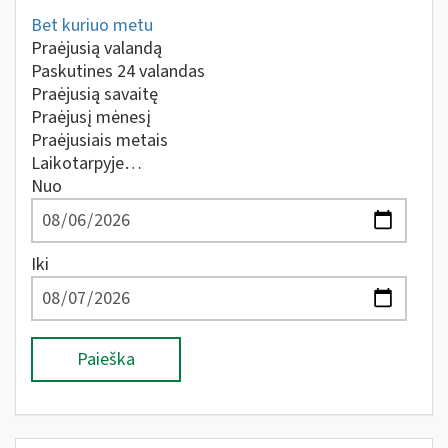
Bet kuriuo metu
Praėjusią valandą
Paskutines 24 valandas
Praėjusią savaitę
Praėjusį mėnesį
Praėjusiais metais
Laikotarpyje…
Nuo
Iki
Paieška