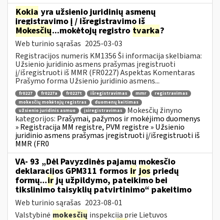
Kokia
yra užsienio juridinių asmenų
įregistravimo į / išregistravimo iš
Mokesčių
...mokėtojų registro
tvarka
?
Web turinio sąrašas
2025-03-03
Registracijos numeris KM1356 Ši informacija skelbiama:
Užsienio juridinio asmens prašymas įregistruoti
į/išregistruoti iš MMR (FR0227) Aspektas Komentaras
Prašymo forma Užsienio juridinio asmens...
fr0227
fr0227a
fr0227t
išregistravimas
mmr
registravimas
mokesčių mokėtojų registras
duomenų keitimas
Mokesčių žinyno
užsienio juridinis asmuo
įsiregistravimas
kategorijos:
Prašymai, pažymos ir mokėjimo duomenys
» Registracija MM registre, PVM registre » Užsienio
juridinio asmens prašymas įregistruoti į/išregistruoti iš
MMR (FR0
VA- 93 „Dėl Pavyzdinės pajamų mokesčio
deklaracijos GPM311 formos
ir
jos
priedų
formų...
ir
jų užpildymo, pateikimo bei
tikslinimo taisyklių patvirtinimo“ pakeitimo
Web turinio sąrašas
2023-08-01
Valstybinė
mokesčių
inspekcija prie Lietuvos