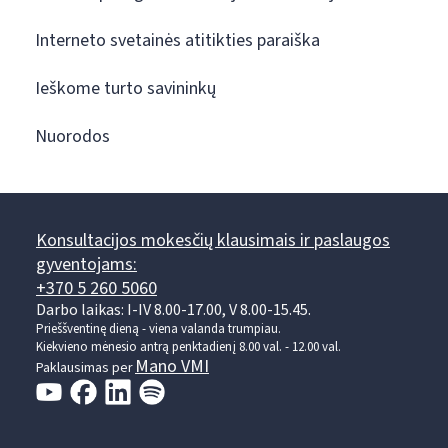
Interneto svetainės atitikties paraiška
Ieškome turto savininkų
Nuorodos
Konsultacijos mokesčių klausimais ir paslaugos
gyventojams:
+370 5 260 5060
Darbo laikas: I-IV 8.00-17.00, V 8.00-15.45.
Prieššventinę dieną - viena valanda trumpiau.
Kiekvieno mėnesio antrą penktadienį 8.00 val. - 12.00 val.
Mano VMI
Paklausimas per