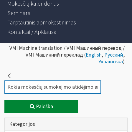
Mokesčių kalendorius
Seminarai
Tarptautinis apmokestinimas
Kontaktai / Apklausa
VMI Machine translation / VMI Машинный перевод /
VMI Машинний переклад (
English
,
Русский
,
Українська
)
Paieška
Kategorijos