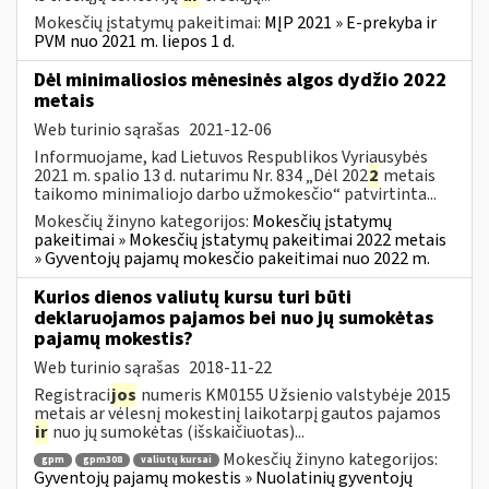
Mokesčių įstatymų pakeitimai:
MĮP 2021 » E-prekyba ir
PVM nuo 2021 m. liepos 1 d.
Dėl minimaliosios mėnesinės algos dydžio 2022
metais
Web turinio sąrašas
2021-12-06
Informuojame, kad Lietuvos Respublikos Vyriausybės
2021 m. spalio 13 d. nutarimu Nr. 834 „Dėl 202
2
metais
taikomo minimaliojo darbo užmokesčio“ patvirtinta...
Mokesčių žinyno kategorijos:
Mokesčių įstatymų
pakeitimai » Mokesčių įstatymų pakeitimai 2022 metais
» Gyventojų pajamų mokesčio pakeitimai nuo 2022 m.
Kurios dienos valiutų kursu turi būti
deklaruojamos pajamos bei nuo jų sumokėtas
pajamų mokestis?
Web turinio sąrašas
2018-11-22
Registraci
jos
numeris KM0155 Užsienio valstybėje 2015
metais ar vėlesnį mokestinį laikotarpį gautos pajamos
ir
nuo jų sumokėtas (išskaičiuotas)...
Mokesčių žinyno kategorijos:
gpm
gpm308
valiutų kursai
Gyventojų pajamų mokestis » Nuolatinių gyventojų