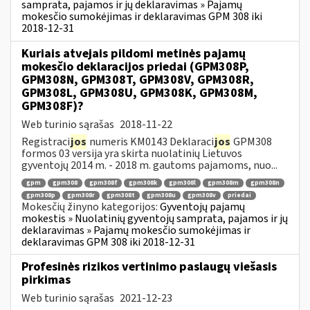
samprata, pajamos ir jų deklaravimas » Pajamų
mokesčio sumokėjimas ir deklaravimas GPM 308 iki
2018-12-31
Kuriais atvejais pildomi metinės pajamų
mokesčio deklaracijos priedai (GPM308P,
GPM308N, GPM308T, GPM308V, GPM308R,
GPM308L, GPM308U, GPM308K, GPM308M,
GPM308F)?
Web turinio sąrašas
2018-11-22
Registraci
jos
numeris KM0143 Deklaraci
jos
GPM308
formos 03 versija yra skirta nuolatinių Lietuvos
gyventojų 2014 m. - 2018 m. gautoms pajamoms, nuo...
gpm
gpm308
gpm308f
gpm308k
gpm308l
gpm308m
gpm308n
gpm308p
gpm308r
gpm308t
gpm308u
gpm308v
priedai
Mokesčių žinyno kategorijos:
Gyventojų pajamų
mokestis » Nuolatinių gyventojų samprata, pajamos ir jų
deklaravimas » Pajamų mokesčio sumokėjimas ir
deklaravimas GPM 308 iki 2018-12-31
Profesinės rizikos vertinimo paslaugų viešasis
pirkimas
Web turinio sąrašas
2021-12-23