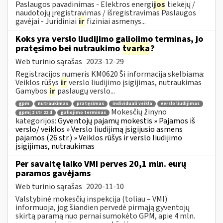
Paslaugos pavadinimas - Elektros energi
jos
tiekėjų /
naudotojų įregistravimas / išregistravimas Paslaugos
gavėjai - Juridiniai
ir
fiziniai asmenys...
Koks yra verslo liudijimo galiojimo terminas, jo
pratęsimo bei nutraukimo
tvarka
?
Web turinio sąrašas
2023-12-29
Registracijos numeris KM0620 Ši informacija skelbiama:
Veiklos rūšys
ir
verslo liudijimo įsigijimas, nutraukimas
Gamybos
ir
paslaugų verslo...
gpm
nutraukimas
pratęsimas
individuali veikla
verslo liudijimas
Mokesčių žinyno
gpmį 2 str 22 d
galiojimo terminas
kategorijos:
Gyventojų pajamų mokestis » Pajamos iš
verslo/ veiklos » Verslo liudijimą įsigijusio asmens
pajamos (26 str.) » Veiklos rūšys ir verslo liudijimo
įsigijimas, nutraukimas
Per savaitę laiko VMI perves 20,1 mln. eurų
paramos gavėjams
Web turinio sąrašas
2020-11-10
Valstybinė mokesčių inspekcija (toliau – VMI)
informuoja, jog šiandien pervedė pirmąją gyventojų
skirtą paramą nuo pernai sumokėto GPM, apie 4 mln.