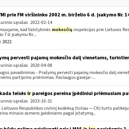
VMI prie FM viršininko 2002 m. birželio 6 d. įsakymo Nr. 
urinio sąrašas
2022-02-14
muojame, kad Valstybinės
mokesčių
inspekcijos prie Lietuvos Res
o 7 d. įsakymu Nr....
:
2022
ymų pervesti pajamų mokesčio dalį vienetams, turintie
urinio sąrašas
2020-04-08
ugos pavadinimas - Prašymų pervesti pajamų mokesčio dalį viene
inėms partijoms priėmimas. Paslaugos gavėjai -...
kada teisės
ir
pareigos pereina įpėdiniui priėmusiam pa
urinio sąrašas
2023-10-31
 Lietuvos Respublikos civilinį kodeksą (toliau ― CK) turto palikėjui 
eina mirusio asmens įpėdiniams pagal įstatymą...