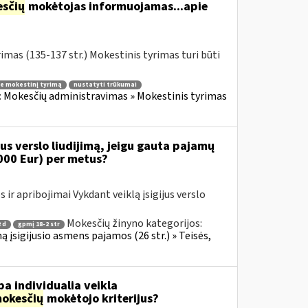
sčių
mokėtojas informuojamas...apie
mas (135-137 str.) Mokestinis tyrimas turi būti
e mokestinį tyrimą
nustatyti trūkumai
:
Mokesčių administravimas » Mokestinis tyrimas
s verslo liudijimą, jeigu gauta pajamų
000 Eur) per metus?
ir apribojimai Vykdant veiklą įsigijus verslo
Mokesčių žinyno kategorijos:
 d
gpmį 18-2 str
ą įsigijusio asmens pajamos (26 str.) » Teisės,
a individualia veikla
okesčių
mokėtojo kriterijus?