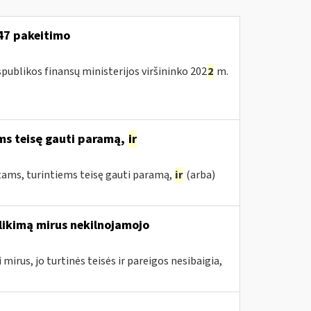
147 pakeitimo
publikos finansų ministerijos viršininko 202
2
m.
ms teisę gauti paramą,
ir
tams, turintiems teisę gauti paramą,
ir
(arba)
likimą mirus nekilnojamojo
mirus, jo turtinės teisės ir pareigos nesibaigia,