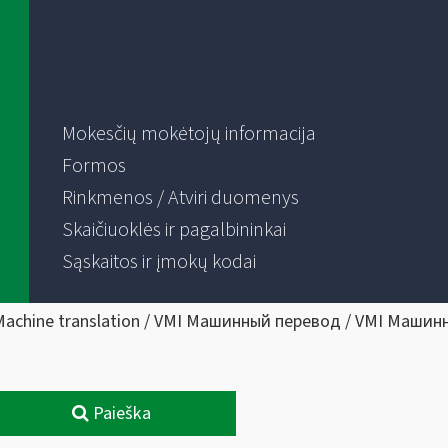
Mokesčių mokėtojų informacija
Formos
Rinkmenos / Atviri duomenys
Skaičiuoklės ir pagalbininkai
Sąskaitos ir įmokų kodai
Machine translation / VMI Машинный перевод / VMI Машин
Paieška