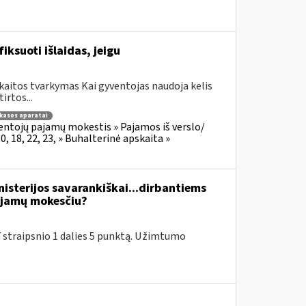
iksuoti išlaidas, jeigu
kaitos tvarkymas Kai gyventojas naudoja kelis
irtos...
 kasos aparatai
entojų pajamų mokestis » Pajamos iš verslo/
 18, 22, 23, » Buhalterinė apskaita »
isterijos savarankiškai...dirbantiems
ajamų mokesčiu?
traipsnio 1 dalies 5 punktą. Užimtumo