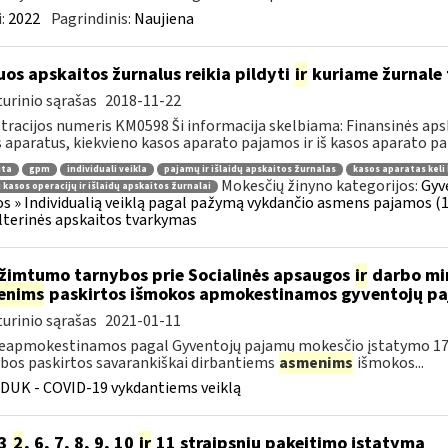
:
2022
Pagrindinis:
Naujiena
uos apskaitos žurnalus reikia pildyti
ir
kuriame žurnale f
urinio sąrašas
2018-11-22
tracijos numeris KM0598 Ši informacija skelbiama: Finansinės aps
 aparatus, kiekvieno kasos aparato pajamos ir iš kasos aparato pat
ita
gpm
individuali veikla
pajamų ir išlaidų apskaitos žurnalas
kasos aparatas keli
Mokesčių žinyno kategorijos:
Gyv
i kasos operacijų ir išlaidų apskaitos žurnalai
os » Individualią veiklą pagal pažymą vykdančio asmens pajamos (10,
terinės apskaitos tvarkymas
imtumo tarnybos prie Socialinės apsaugos
ir
darbo min
enims
paskirtos išmokos apmokestinamos gyventojų p
urinio sąrašas
2021-01-11
eapmokestinamos pagal Gyventojų pajamų mokesčio įstatymo 17 s
bos paskirtos savarankiškai dirbantiems
asmenims
išmokos...
DUK - COVID-19 vykdantiems veiklą
33
2
, 6, 7, 8, 9, 10
ir
11 straipsnių pakeitimo įstatymą