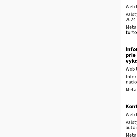
Web t
Valst
2024 
Metai
turto
Info
prie
vykd
Web t
Infor
nacio
Metai
Konf
Web t
Valst
autom
Metai