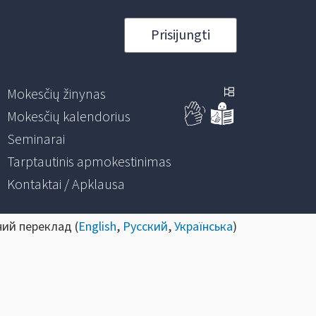
Prisijungti
Mokesčių žinynas
Mokesčių kalendorius
Seminarai
Tarptautinis apmokestinimas
Kontaktai / Apklausa
ний переклад (
English
,
Русский
,
Українська
)