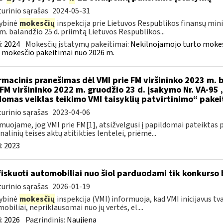
urinio sąrašas
2024-05-31
ybinė
mokesčių
inspekcija prie Lietuvos Respublikos finansų mini
m. balandžio 25 d. priimtą Lietuvos Respublikos...
:
2024
Mokesčių įstatymų pakeitimai:
Nekilnojamojo turto mokes
 mokesčio pakeitimai nuo 2026 m.
rmacinis pranešimas dėl VMI prie FM viršininko 2023 m. b
 FM viršininko 2022 m. gruodžio 23 d. įsakymo Nr. VA-95
omas veiklas teikimo VMI taisyklių patvirtinimo“ pake
urinio sąrašas
2023-04-06
muojame, jog VMI prie FM[1], atsižvelgusi į papildomai pateiktas 
nalinių teisės aktų atitikties lentelei, priėmė...
:
2023
iskuoti automobiliai nuo šiol parduodami tik konkurso
urinio sąrašas
2026-01-19
ybinė
mokesčių
inspekcija (VMI) informuoja, kad VMI inicijavus tv
obiliai, nepriklausomai nuo jų vertės, el....
:
2026
Pagrindinis:
Naujiena