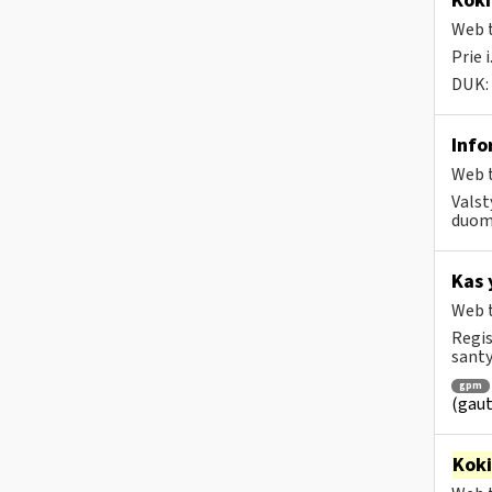
Koki
Web t
Prie 
DUK:
Info
Web t
Valst
duome
Kas 
Web t
Regis
santy
gpm
(gaut
Kok