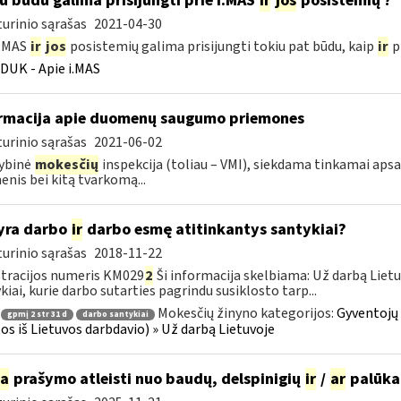
u būdu galima prisijungti prie i.MAS
ir
jos
posistemių ?
urinio sąrašas
2021-04-30
i.MAS
ir
jos
posistemių galima prisijungti tokiu pat būdu, kaip
ir
pr
DUK - Apie i.MAS
rmacija apie duomenų saugumo priemones
urinio sąrašas
2021-06-02
ybinė
mokesčių
inspekcija (toliau – VMI), siekdama tinkamai aps
nis bei kitą tvarkomą...
yra darbo
ir
darbo esmę atitinkantys santykiai?
urinio sąrašas
2018-11-22
tracijos numeris KM029
2
Ši informacija skelbiama: Už darbą Lietuv
kiai, kurie darbo sutarties pagrindu susiklosto tarp...
Mokesčių žinyno kategorijos:
Gyventojų
gpmį 2 str 31 d
darbo santykiai
os iš Lietuvos darbdavio) » Už darbą Lietuvoje
ia
prašymo atleisti nuo baudų, delspinigių
ir
/
ar
palūka