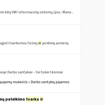
ie kitų VMI informacinių sistemų (pvz.: Mano...
augoti tvarkomus fizinių
ir
juridinių asmenų
oje Darbo santykiai – tai tokie teisiniai
 pajamų mokestis » Darbo santykių pajamos
nų pateikimo
tvarka
ir