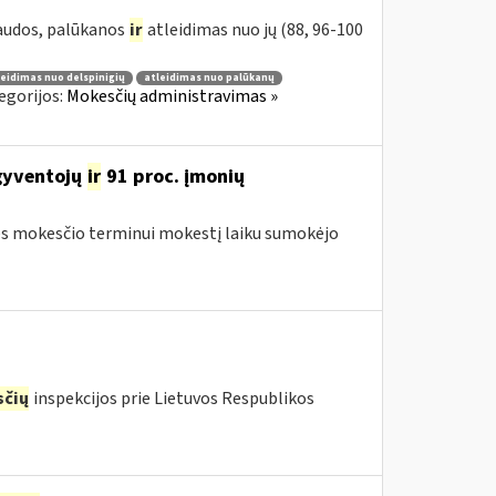
baudos, palūkanos
ir
atleidimas nuo jų (88, 96-100
leidimas nuo delspinigių
atleidimas nuo palūkanų
egorijos:
Mokesčių administravimas »
 gyventojų
ir
91 proc. įmonių
ės mokesčio terminui mokestį laiku sumokėjo
čių
inspekcijos prie Lietuvos Respublikos