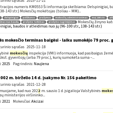
urinio sąrašas
2025-11-21
tracijos numeris KM0553 Ši informacija skelbiama: Delspinigiai, 
 138-143 str.) Mokesčių mokėtojas (toliau – MM)...
delspinigiai
palūkanos
prašymas
mokesčių administravimas
maį 100 str.
at
Mokesčių žinyno kat
dimas nuo baudų
prašymo teikimas
prašymo nagrinėjimas
inigiai, baudos ir atleidimas nuo jų (96-100 str., 138-143 str.)
s mokesčio terminas baigėsi - laiku sumokėjo 79 proc.
urinio sąrašas
2025-11-18
ybinė
mokesčių
inspekcija (VMI) informuoja, kad pasibaigus žem
ūkst. gyventojų (arba 79 proc.), kurių sumokėta suma –...
:
2025
Pagrindinis:
Naujiena
2002 m. birželio 14 d. įsakymo Nr. 156 pakeitimo
urinio sąrašas
2021-12-28
muojame, kad nuo 202
2
m. sausio 1 d. įsigalioja Valstybinės
mokes
sų ministerijos viršininko...
:
2021
Mokesčiai:
Akcizai