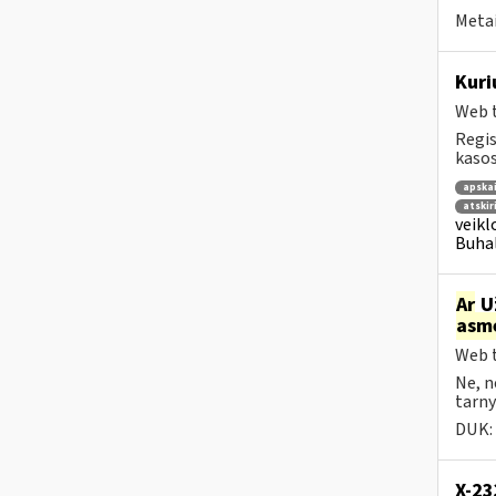
Metai
Kuri
Web t
Regis
kasos
apska
atskir
veikl
Buhal
Ar
Už
asm
Web t
Ne, n
tarny
DUK:
X-2