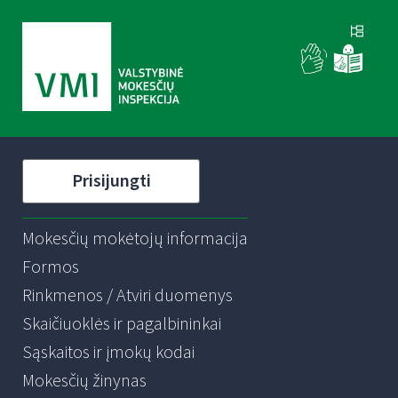
Prisijungti
Mokesčių mokėtojų informacija
Formos
Rinkmenos / Atviri duomenys
Skaičiuoklės ir pagalbininkai
Sąskaitos ir įmokų kodai
Mokesčių žinynas