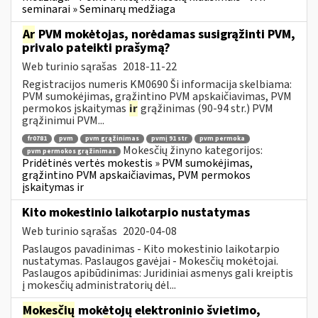
seminarai » Seminarų medžiaga
Ar
PVM mokėtojas, norėdamas susigrąžinti PVM,
privalo pateikti prašymą?
Web turinio sąrašas
2018-11-22
Registracijos numeris KM0690 Ši informacija skelbiama:
PVM sumokėjimas, grąžintino PVM apskaičiavimas, PVM
permokos įskaitymas
ir
grąžinimas (90-94 str.) PVM
grąžinimui PVM...
fr0781
pvm
pvm grąžinimas
pvmį 91 str
pvm permoka
Mokesčių žinyno kategorijos:
pvm permokos grąžinimas
Pridėtinės vertės mokestis » PVM sumokėjimas,
grąžintino PVM apskaičiavimas, PVM permokos
įskaitymas ir
Kito mokestinio laikotarpio nustatymas
Web turinio sąrašas
2020-04-08
Paslaugos pavadinimas - Kito mokestinio laikotarpio
nustatymas. Paslaugos gavėjai - Mokesčių mokėtojai.
Paslaugos apibūdinimas: Juridiniai asmenys gali kreiptis
į mokesčių administratorių dėl...
Mokesčių
mokėtojų elektroninio švietimo,