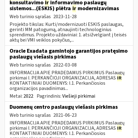
konsultavimo
ir
informavimo paslaugų
sistemos...(ESKIS) plėtra
ir
modernizavimas
Web turinio sąrašas
2023-11-28
Projekto tikslas: Kurti/modernizuoti ESKIS paslaugas,
gerinti MM patogumą, atnaujinti technologinius
sprendimus. Projekto uždaviniai: 1. atsižvelgiant į teisės
aktų bei VMI veiklos pokyčius,...
Oracle Exadata gamintojo garantijos pratęsimo
paslaugų viešasis pirkimas
Web turinio sąrašas
2022-03-08
INFORMACIJA APIE PRADEDAMUS PIRKIMUS Paslaugų
pirkimai I. PERKANČIOJI ORGANIZACIJA, ADRESAS
IR
KONTAKTINIAI DUOMENYS: I.1. Perkančiosios
organizacijos pavadinimas...
Metai:
2022
Pagrindinis:
Viešieji pirkimai
Duomenų centro paslaugų viešasis pirkimas
Web turinio sąrašas
2021-06-23
INFORMACIJA APIE PRADEDAMUS PIRKIMUS Paslaugų
pirkimai I. PERKANČIOJI ORGANIZACIJA, ADRESAS
IR
KONTAKTINIAI DUOMENYS: I.1. Perkančiosios