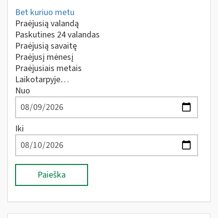
Bet kuriuo metu
Praėjusią valandą
Paskutines 24 valandas
Praėjusią savaitę
Praėjusį mėnesį
Praėjusiais metais
Laikotarpyje…
Nuo
Iki
Paieška