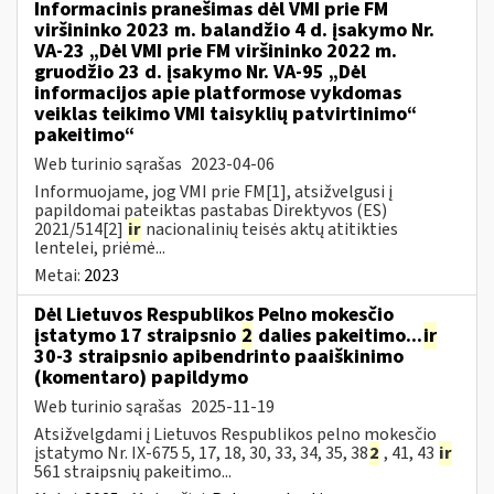
Informacinis pranešimas dėl VMI prie FM
viršininko 2023 m. balandžio 4 d. įsakymo Nr.
VA-23 „Dėl VMI prie FM viršininko 2022 m.
gruodžio 23 d. įsakymo Nr. VA-95 „Dėl
informacijos apie platformose vykdomas
veiklas teikimo VMI taisyklių patvirtinimo“
pakeitimo“
Web turinio sąrašas
2023-04-06
Informuojame, jog VMI prie FM[1], atsižvelgusi į
papildomai pateiktas pastabas Direktyvos (ES)
2021/514[2]
ir
nacionalinių teisės aktų atitikties
lentelei, priėmė...
Metai:
2023
Dėl Lietuvos Respublikos Pelno mokesčio
įstatymo 17 straipsnio
2
dalies pakeitimo...
ir
30-3 straipsnio apibendrinto paaiškinimo
(komentaro) papildymo
Web turinio sąrašas
2025-11-19
Atsižvelgdami į Lietuvos Respublikos pelno mokesčio
įstatymo Nr. IX-675 5, 17, 18, 30, 33, 34, 35, 38
2
, 41, 43
ir
561 straipsnių pakeitimo...