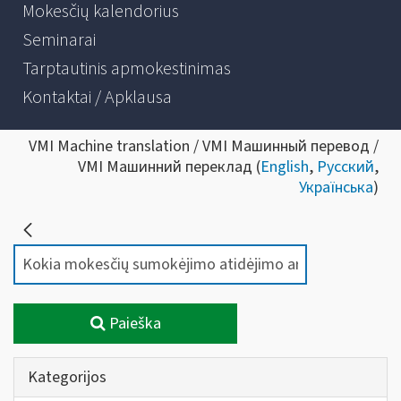
Mokesčių kalendorius
Seminarai
Tarptautinis apmokestinimas
Kontaktai / Apklausa
VMI Machine translation / VMI Машинный перевод /
VMI Машинний переклад (
English
,
Русский
,
Українська
)
Paieška
Kategorijos