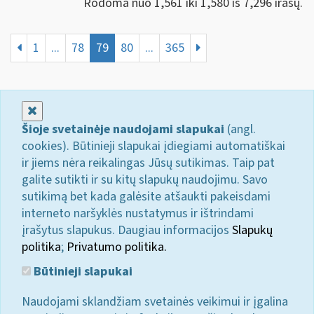
Rodoma nuo 1,561 iki 1,580 iš 7,296 irašų.
1
...
78
79
80
...
365
Uždaryti
Šioje svetainėje naudojami slapukai
(angl.
cookies). Būtinieji slapukai įdiegiami automatiškai
ir jiems nėra reikalingas Jūsų sutikimas. Taip pat
galite sutikti ir su kitų slapukų naudojimu. Savo
sutikimą bet kada galėsite atšaukti pakeisdami
interneto naršyklės nustatymus ir ištrindami
įrašytus slapukus. Daugiau informacijos
Slapukų
politika
;
Privatumo politika.
Būtinieji slapukai
Naudojami sklandžiam svetainės veikimui ir įgalina