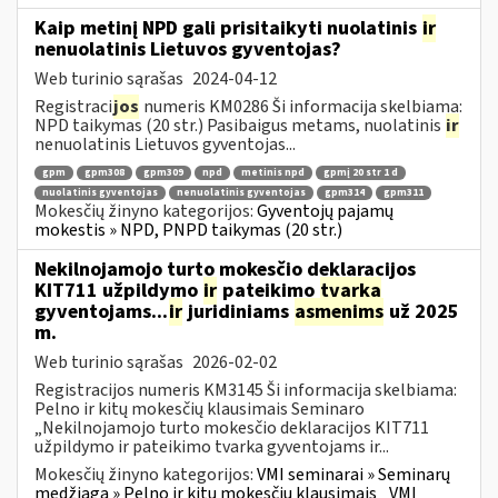
Kaip metinį NPD gali prisitaikyti nuolatinis
ir
nenuolatinis Lietuvos gyventojas?
Web turinio sąrašas
2024-04-12
Registraci
jos
numeris KM0286 Ši informacija skelbiama:
NPD taikymas (20 str.) Pasibaigus metams, nuolatinis
ir
nenuolatinis Lietuvos gyventojas...
gpm
gpm308
gpm309
npd
metinis npd
gpmį 20 str 1 d
nuolatinis gyventojas
nenuolatinis gyventojas
gpm314
gpm311
Mokesčių žinyno kategorijos:
Gyventojų pajamų
mokestis » NPD, PNPD taikymas (20 str.)
Nekilnojamojo turto mokesčio deklaracijos
KIT711 užpildymo
ir
pateikimo
tvarka
gyventojams...
ir
juridiniams
asmenims
už 2025
m.
Web turinio sąrašas
2026-02-02
Registracijos numeris KM3145 Ši informacija skelbiama:
Pelno ir kitų mokesčių klausimais Seminaro
„Nekilnojamojo turto mokesčio deklaracijos KIT711
užpildymo ir pateikimo tvarka gyventojams ir...
Mokesčių žinyno kategorijos:
VMI seminarai » Seminarų
medžiaga » Pelno ir kitų mokesčių klausimais
VMI