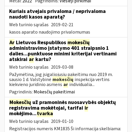
Metai:
2022
Pagrindinis:
Viešieji pirkimai
Kuriais atvejais privaloma / neprivaloma
naudoti kasos aparatą?
Web turinio sąrašas
2019-02-21
kasos aparato naudojimo privalomumas
Ar
Lietuvos Respublikos
mokesčių
administravimo įstatymo 401 straipsnio 1
dalies...punktuose minimi kriterijai vertinami
atskirai
ar
kartu?
Web turinio sąrašas
2019-03-08
Pažymėtina, jog įsigaliojusiu pakeitimu nuo 2019 m.
sausio 1 d. Valstybinė
mokesčių
inspekcija vertins
kiekvieno juridinio asmens
ar
individualia...
Pagrindinis:
Mokesčių pakeitimai
Mokesčių
už pramoninės nuosavybės objektų
registravimą mokėtojai, tarifai
ir
mokėjimo...
tvarka
Web turinio sąrašas
2019-01-10
Registracijos numeris KM1835 Ši informacija skelbiama: