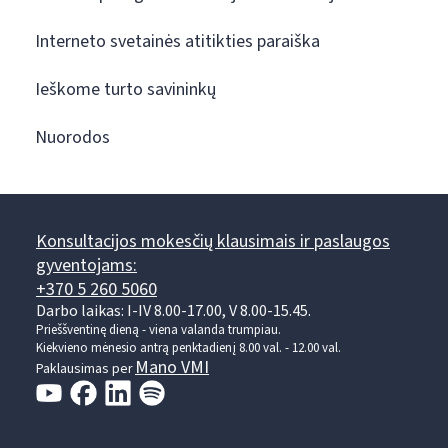
Interneto svetainės atitikties paraiška
Ieškome turto savininkų
Nuorodos
Konsultacijos mokesčių klausimais ir paslaugos
gyventojams:
+370 5 260 5060
Darbo laikas: I-IV 8.00-17.00, V 8.00-15.45.
Prieššventinę dieną - viena valanda trumpiau.
Kiekvieno mėnesio antrą penktadienį 8.00 val. - 12.00 val.
Mano VMI
Paklausimas per