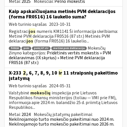
Metai:
2025
Mokesčiai:
Pelno mokestis
Kaip apskaičiuojama metinės PVM deklaracijos
(forma FR0516) 16 laukelio suma?
Web turinio sąrašas
2023-10-31
Registraci
jos
numeris KM1141 Ši informacija skelbiama:
Metinė PVM deklaracija FR0516 (87 str.) Metinės PVM
deklaraci
jos
(forma FR0516) 16 laukelio...
Mokesčių
fr0516
pvm
pvmį 67 str
metinė pvm deklaracija
žinyno kategorijos:
Pridėtinės vertės mokestis » PVM
deklaravimas (IX skyrius) » Metinė PVM deklaracija
FR0516 (87 str.)
X-233
2
, 6, 7, 8, 9, 10
ir
11 straipsnių pakeitimo
įstatymą
Web turinio sąrašas
2024-05-31
Valstybinė
mokesčių
inspekcija prie Lietuvos
Respublikos finansų ministerijos (toliau — VMI prie FM),
informuoja apie 2024 m. balandžio 25 d. priimtą Lietuvos
Respublikos...
Metai:
2024
Mokesčių įstatymų pakeitimai:
Nekilnojamojo turto mokesčio pakeitimai nuo 2024 m.
Nekilnojamojo turto mokesčio pakeitimai nuo 2026 m.