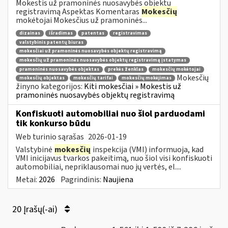
Mokestis už pramoninės nuosavybės objektų
registravimą Aspektas Komentaras
Mokesčių
mokėtojai Mokesčius už pramoninės...
dizainas
išradimas
patentas
registravimas
valstybinis patentų biuras
mokesčiai už pramoninės nuosavybės objektų registravimą
mokesčių už pramoninės nuosavybės objektų registravimą įstatymas
pramoninės nuosavybės objektas
prekės ženklas
mokesčių mokėtojai
Mokesčių
mokesčių objektas
mokesčių tarifai
mokesčių mokėjimas
žinyno kategorijos:
Kiti mokesčiai » Mokestis už
pramoninės nuosavybės objektų registravimą
Konfiskuoti automobiliai nuo šiol parduodami
tik konkurso būdu
Web turinio sąrašas
2026-01-19
Valstybinė
mokesčių
inspekcija (VMI) informuoja, kad
VMI inicijavus tvarkos pakeitimą, nuo šiol visi konfiskuoti
automobiliai, nepriklausomai nuo jų vertės, el....
Metai:
2026
Pagrindinis:
Naujiena
20 Įrašų(-ai)