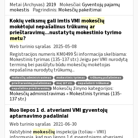
Metai (Archyvas):
2019
Mokesčiai:
Gyventojų pajamų
mokestis
Pagrindinis:
Mokesčių pakeitimai
Kokių veiksmų gali imtis VMI
mokesčių
mokėtojui nepašalinus trūkumų
ar
prieštaravimų...nustatytų mokestinio tyrimo
metu
?
Web turinio sąrašas
2025-05-08
Registracijos numeris KM0499 Ši informacija skelbiama:
Mokestinis tyrimas (135-137 str.) Jeigu per VMI nurodytą
terminą bei pasiūlytu būdu mokesčių mokėtojas
nepašalina nurodytų trūkumų...
mokesčių administravimas
mokestinis tyrimas
trūkumų pašalinimas
prieštaravimų pašalinimas
maį 137 str.
nepašalinti trūkumai
Mokesčių žinyno kategorijos:
nepašalina prieštaravimų
Mokesčių administravimas » Mokestinis tyrimas (135-
137 str.)
Nuo liepos 1 d. atveriami VMI gyventojų
aptarnavimo padaliniai
Web turinio sąrašas
2021-06-30
Valstybinė
mokesčių
inspekcija (toliau – VMI)
informuoja, kad nuo liepos 1 d. gyventojams atveriami