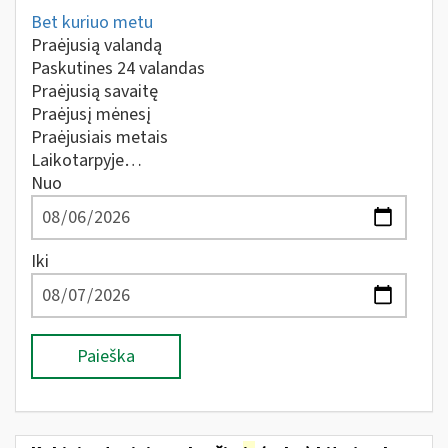
Bet kuriuo metu
Praėjusią valandą
Paskutines 24 valandas
Praėjusią savaitę
Praėjusį mėnesį
Praėjusiais metais
Laikotarpyje…
Nuo
Iki
Paieška