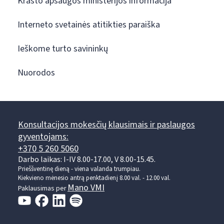
Krašto apsaugos ministerijos informacija
Interneto svetainės atitikties paraiška
Ieškome turto savininkų
Nuorodos
Konsultacijos mokesčių klausimais ir paslaugos
gyventojams:
+370 5 260 5060
Darbo laikas: I-IV 8.00-17.00, V 8.00-15.45.
Prieššventinę dieną - viena valanda trumpiau.
Kiekvieno mėnesio antrą penktadienį 8.00 val. - 12.00 val.
Mano VMI
Paklausimas per