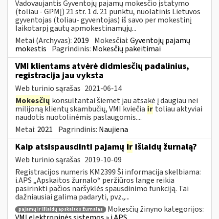
Vadovaujantis Gyventojų pajamų mokesčio įstatymo
(toliau - GPMĮ) 21 str. 1 d. 21 punktu, nuolatinis Lietuvos
gyventojas (toliau- gyventojas) iš savo per mokestinį
laikotarpį gautų apmokestinamųjų...
Metai (Archyvas):
2019
Mokesčiai:
Gyventojų pajamų
mokestis
Pagrindinis:
Mokesčių pakeitimai
VMI klientams atvėrė didmiesčių padalinius,
registracija jau vyksta
Web turinio sąrašas
2021-06-14
Mokesčių
konsultantai šiemet jau atsakė į daugiau nei
milijoną klientų skambučių, VMI kviečia
ir
toliau aktyviai
naudotis nuotolinėmis paslaugomis....
Metai:
2021
Pagrindinis:
Naujiena
Kaip atsispausdinti pajamų
ir
išlaidų žurnalą?
Web turinio sąrašas
2019-10-09
Registracijos numeris KM2399 Ši informacija skelbiama:
i.APS „Apskaitos žurnalo“ peržiūros lange reikia
pasirinkti pačios naršyklės spausdinimo funkciją. Tai
dažniausiai galima padaryti, pvz.,...
Mokesčių žinyno kategorijos:
pajamų ir išlaidų apskaitos žurnalas
VMI elektroninės sistemos » i.APS