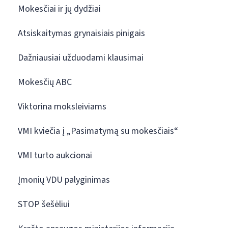
Mokesčiai ir jų dydžiai
Atsiskaitymas grynaisiais pinigais
Dažniausiai užduodami klausimai
Mokesčių ABC
Viktorina moksleiviams
VMI kviečia į „Pasimatymą su mokesčiais“
VMI turto aukcionai
Įmonių VDU palyginimas
STOP šešėliui