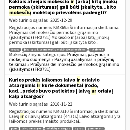
Kokiais atvejais mokesčio
ir
(arba) kitų įmokų
permoka (skirtumas) gali būti įskaityta...kito
mokesčių
mokėtojo prievolėms padengti?
Web turinio sąrašas
2025-12-29
Registracijos numeris KM3695 Ši informacija skelbiama:
Prašymas dėl mokesčio permokos grąžinimo
(įskaitymo) (FR0781) Mokesčio ir (arba) kitų įmokų
permoka (skirtumas) gali būti įskaityta kito...
fr0781
įskaityta kito mokesčių mokėtojo prievolėms
įskaityta
Mokesčių žinyno kategorijos:
Prašymai, pažymos ir
mokėjimo duomenys » Pažymų užsakymas ir prašymų
teikimas » Prašymas dėl mokesčio permokos grąžinimo
(įskaitymo) (FR0781)
Kurios prekės laikomos laivo
ir
orlaivio
atsargomis
ir
kurie dokumentai įrodo,
kad...prekės buvo patiektos į laivą
ar
orlaivį
kaip atsargos?
Web turinio sąrašas
2018-11-22
Registracijos numeris KM0310 Ši informacija skelbiama:
Laivų
ir
orlaivių atsargoms (44 str.) Laivo atsargomis yra
laikomos prekės (maisto produktai...
pvm
laivų atsargos
orlaivių atsargos
0 proc
pvmį 44 str