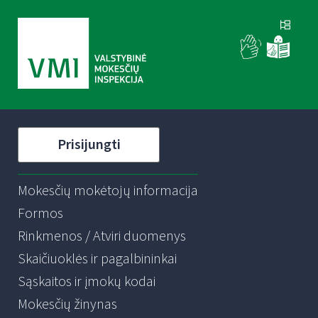
Prisijungti
Mokesčių mokėtojų informacija
Formos
Rinkmenos / Atviri duomenys
Skaičiuoklės ir pagalbininkai
Sąskaitos ir įmokų kodai
Mokesčių žinynas