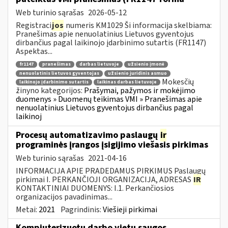
Web turinio sąrašas
2026-05-12
Registraci
jos
numeris KM1029 Ši informacija skelbiama:
Pranešimas apie nenuolatinius Lietuvos gyventojus
dirbančius pagal laikinojo įdarbinimo sutartis (FR1147)
Aspektas...
fr1147
pranešimas
darbas lietuvoje
užsienio įmonė
nenuolatinis lietuvos gyventojas
užsienio juridinis asmuo
Mokesčių
laikinojo įdarbinimo sutartis
laikinas darbas lietuvoje
žinyno kategorijos:
Prašymai, pažymos ir mokėjimo
duomenys » Duomenų teikimas VMI » Pranešimas apie
nenuolatinius Lietuvos gyventojus dirbančius pagal
laikinoj
Procesų automatizavimo paslaugų
ir
programinės įrangos įsigijimo viešasis pirkimas
Web turinio sąrašas
2021-04-16
INFORMACIJA APIE PRADEDAMUS PIRKIMUS Paslaugų
pirkimai I. PERKANČIOJI ORGANIZACIJA, ADRESAS
IR
KONTAKTINIAI DUOMENYS: I.1. Perkančiosios
organizacijos pavadinimas...
Metai:
2021
Pagrindinis:
Viešieji pirkimai
Kompiuterizuotų darbo vietų saugos