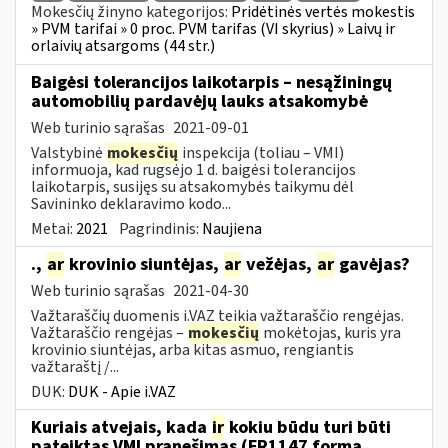
Mokesčių žinyno kategorijos:
Pridėtinės vertės mokestis
» PVM tarifai » 0 proc. PVM tarifas (VI skyrius) » Laivų ir
orlaivių atsargoms (44 str.)
Baigėsi tolerancijos laikotarpis – nesąžiningų
automobilių pardavėjų lauks atsakomybė
Web turinio sąrašas
2021-09-01
Valstybinė
mokesčių
inspekcija (toliau – VMI)
informuoja, kad rugsėjo 1 d. baigėsi tolerancijos
laikotarpis, susijęs su atsakomybės taikymu dėl
Savininko deklaravimo kodo...
Metai:
2021
Pagrindinis:
Naujiena
.,
ar
krovinio siuntėjas,
ar
vežėjas,
ar
gavėjas?
Web turinio sąrašas
2021-04-30
Važtaraščių duomenis i.VAZ teikia važtaraščio rengėjas.
Važtaraščio rengėjas –
mokesčių
mokėtojas, kuris yra
krovinio siuntėjas, arba kitas asmuo, rengiantis
važtaraštį /...
DUK:
DUK - Apie i.VAZ
Kuriais atvejais, kada
ir
kokiu būdu turi būti
pateiktas VMI pranešimas (FR1147 forma