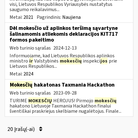
visi, Lietuvos Respublikos Vyriausybės nustatytus
saugumo reikalavimus...
Metai:
2021
Pagrindinis:
Naujiena
Dėl mokesčio už aplinkos teršimą sąvartyne
šalinamomis atliekomis deklaracijos KIT717
formos pakeitimo
Web turinio sąrašas
2024-12-13
Informuojame, kad Lietuvos Respublikos aplinkos
ministro
ir
Valstybinės
mokesčių
inspekci
jos
prie
Lietuvos Respublikos...
Metai:
2024
Mokesčių
hakatonas Taxmania Hackathon
Web turinio sąrašas
2023-09-28
TURIME
MOKESČIŲ
HEROJUS! Pirmojo
mokesčių
hakatono Lietuvoje Taxmania Hackathon finalui
šventiškai praskriejus skelbiame nugalėtojus. Finale...
20 Įrašų(-ai)