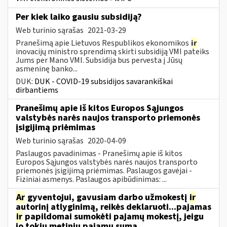
Per kiek laiko gausiu subsidiją?
Web turinio sąrašas
2021-03-29
Pranešimą apie Lietuvos Respublikos ekonomikos
ir
inovacijų ministro sprendimą skirti subsidiją VMI pateiks
Jums per Mano VMI. Subsidija bus pervesta į Jūsų
asmeninę banko...
DUK:
DUK - COVID-19 subsidijos savarankiškai
dirbantiems
Pranešimų apie iš kitos Europos Sąjungos
valstybės narės naujos transporto priemonės
įsigijimą priėmimas
Web turinio sąrašas
2020-04-09
Paslaugos pavadinimas - Pranešimų apie iš kitos
Europos Sąjungos valstybės narės naujos transporto
priemonės įsigijimą priėmimas. Paslaugos gavėjai -
Fiziniai asmenys. Paslaugos apibūdinimas: ...
Ar
gyventojui, gavusiam darbo užmokestį
ir
autorinį atlyginimą, reikės deklaruoti...pajamas
ir
papildomai sumokėti pajamų mokestį, jeigu
jo tokių metinių pajamų suma