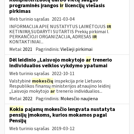
programinės įrangos
ir
licencijų viešasis
pirkimas
Web turinio sąrašas
2021-03-04
INFORMACIJA APIE NUSTATYTUS LAIMĖTOJUS
IR
KETINIMĄ SUDARYTI SUTARTIS Prekių pirkimai I.
PERKANČIOJI ORGANIZACIJA, ADRESAS
IR
KONTAKTINIAI...
Metai:
2021
Pagrindinis:
Viešieji pirkimai
Dėl leidinio „Laisvojo mokytojo
ar
trenerio
individualios veiklos vykdymo ypatumai
Web turinio sąrašas
2022-10-11
Valstybinė
mokesčių
inspekcija prie Lietuvos
Respublikos finansų ministerijos atnaujino leidinį
„Laisvojo mokytojo
ar
trenerio individualios...
Metai:
2022
Pagrindinis:
Mokesčio naujiena
Kokia
pajamų mokesčio lengvata nustatyta
pensijų įmokoms, kurios mokamos pagal
Pensijų
Web turinio sąrašas
2019-03-12