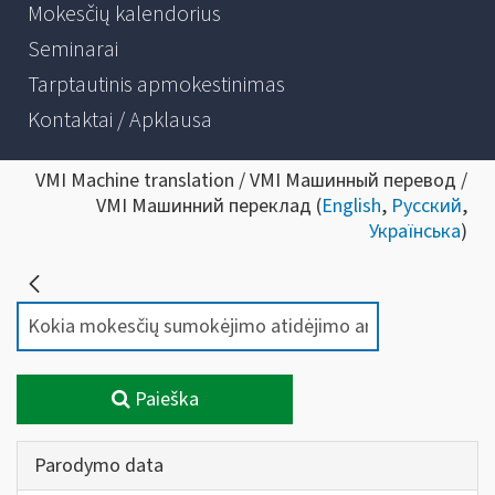
Mokesčių kalendorius
Seminarai
Tarptautinis apmokestinimas
Kontaktai / Apklausa
VMI Machine translation / VMI Машинный перевод /
VMI Машинний переклад (
English
,
Русский
,
Українська
)
Paieška
Parodymo data