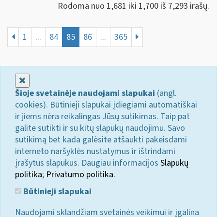
Rodoma nuo 1,681 iki 1,700 iš 7,293 irašų.
1
...
84
85
86
...
365
Uždaryti
Šioje svetainėje naudojami slapukai
(angl.
cookies). Būtinieji slapukai įdiegiami automatiškai
ir jiems nėra reikalingas Jūsų sutikimas. Taip pat
galite sutikti ir su kitų slapukų naudojimu. Savo
sutikimą bet kada galėsite atšaukti pakeisdami
interneto naršyklės nustatymus ir ištrindami
įrašytus slapukus. Daugiau informacijos
Slapukų
politika
;
Privatumo politika.
Būtinieji slapukai
Naudojami sklandžiam svetainės veikimui ir įgalina