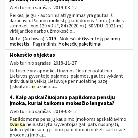
Web turinio sąrašas
2019-03-12
Reikės, jeigu: - autorinis atlyginimas yra gautas iš
darbdavio. Pajamų mokestį (papildomus 7 proc.) reikės
sumokėti nuo 120 VDU*, 84 (2020 m.), 60 VDU (2021 m.)
viršijančios darbo užmokesčio...
Metai (Archyvas):
2019
Mokesčiai:
Gyventojų pajamų
mokestis
Pagrindinis:
Mokesčių pakeitimai
Mokesčio objektas
Web turinio sąrašas
2018-11-27
Lietuvoje yra apmokestinamos šios nenuolatinio
Lietuvos gyventojo pajamos: pajamos, gautos vykdant
individualią veiklą Lietuvoje per nuolatinę bazę
(įskaitant
ir
užsienio...
4. Kaip apskaičiuojama papildoma pensijų
įmoka, kuriai taikoma mokesčio lengvata?
Web turinio sąrašas
2019-03-12
Papildomoms pensijų kaupimo įmokoms apskaičiavimo
tvarka
nenustatyta. Gyventojas gali pats nuspręsti,
kokio dydžio sumą jis nori papildomai mokėti kartu su 3
procentų įmokų...