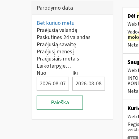
Parodymo data
Dėl
Bet kuriuo metu
Web t
Praėjusią valandą
Vado
Paskutines 24 valandas
moke
Praėjusią savaitę
Metai
Praėjusį mėnesį
Praėjusiais metais
Saug
Laikotarpyje…
Web t
Nuo
Iki
INFO
KONTA
Metai
Paieška
Kuri
Web t
Regis
veikl
gpm