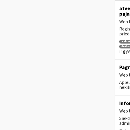
atve
paja
Web t
Regis
prie
a klas
deklar
ir gy
Pagr
Web t
Aplei
nekil
Info
Web t
Siekd
admin