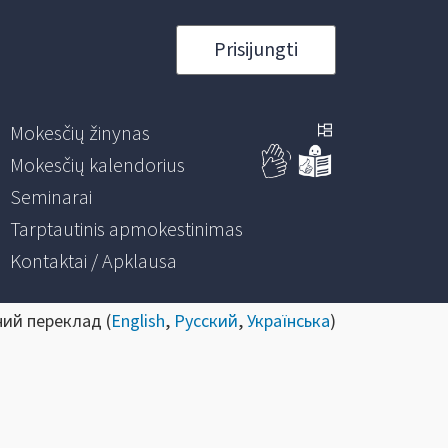
Prisijungti
Mokesčių žinynas
Mokesčių kalendorius
Seminarai
Tarptautinis apmokestinimas
Kontaktai / Apklausa
ний переклад (
English
,
Русский
,
Українська
)