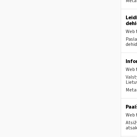
Metai
Leid
dehi
Web t
Pasla
dehid
Info
Web t
Valst
Lietu
Metai
Paai
Web t
Atsiž
atsak