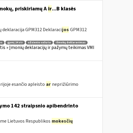
šmokų, priskiriamų A
ir
...B klasės
 deklaracija GPM312 Deklaraci
jos
GPM312
os
gpmį 24 str
užsienio valiuta
išmokų deklaravimas
s » Įmonių deklaracijų ir pažymų teikimas VMI
rijoje esančio apleisto
ar
neprižiūrimo
ymo 142 straipsnio apibendrinto
ėme Lietuvos Respublikos
mokesčių