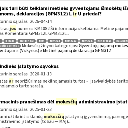
jais turi būti teikiami metinės gyventojams išmokėtų i
moms, deklaracijos (GPM312) L
ir
U priedai?
urinio sąrašas
2026-04-14
traci
jos
numeris KM1082 Ši informacija skelbiama: Metinė pajamų
das Komentarai GPM312L GPM312L...
ė
b klasė
dividendai
gpm
gpm312
gpm312u
gpm312l
honoraras
palūkan
Mokesčių žinyno kategorijos:
Gyventojų pajamų mokesti
acijos priedas
ventojams (V skyrius) » Metinė pajamų deklaracija GPM312
indinės Įstatymo sąvokos
urinio sąrašas
2026-01-13
stas
ar
neprižiūrimas nekilnojamasis turtas – į savivaldybės terito
nojamojo turto sąrašą...
rmacinis pranešimas dėl
mokesčių
administravimo įstat
urinio sąrašas
2025-01-23
ami užtikrinti sklandų
mokesčių
įstatymų įgyvendinimą, pareng
istravimo įstatymo (toliau — MAĮ)...