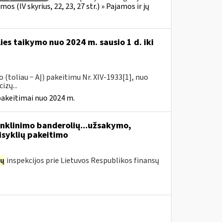
 (IV skyrius, 22, 23, 27 str.) » Pajamos ir jų
ies taikymo nuo 2024 m. sausio 1 d. iki
(toliau − AĮ) pakeitimu Nr. XIV-1933[1], nuo
izų...
pakeitimai nuo 2024 m.
enklinimo banderolių...užsakymo,
isyklių pakeitimo
ų
inspekcijos prie Lietuvos Respublikos finansų