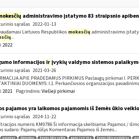
mokesčių
administravimo įstatymo 83 straipsnio apibe
urinio sąrašas
2022-01-13
vaudamasi Lietuvos Respublikos
mokesčių
administravimo įstatym
sčių
...
:
2022
umo informacijos
ir
įvykių valdymo sistemos palaikymo
urinio sąrašas
2021-03-26
RMACIJA APIE PRADEDAMUS PIRKIMUS Paslaugų pirkimai I. PER
KTINIAI DUOMENYS: I.1. Perkančiosios organizacijos pavadinimas
:
2021
Pagrindinis:
Viešieji pirkimai
os pajamos yra laikomos pajamomis iš žemės ūkio veikl
urinio sąrašas
2024-11-22
tracijos numeris KM0786 Ši informacija skelbiama: Pajamos / iš
os sudaro: Pajamų rūšys Komentaras Pajamos iš žemės...
pajamos
ūkininkas
žemės ūkio veikla
gpmį 2 str 33 p
žemės ūkio produktas
pas