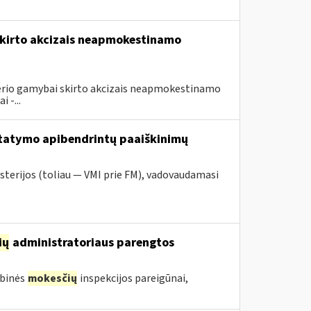
 skirto akcizais neapmokestinamo
eterio gamybai skirto akcizais neapmokestinamo
 -...
tatymo apibendrintų paaiškinimų
sterijos (toliau — VMI prie FM), vadovaudamasi
ių
administratoriaus parengtos
ybinės
mokesčių
inspekcijos pareigūnai,