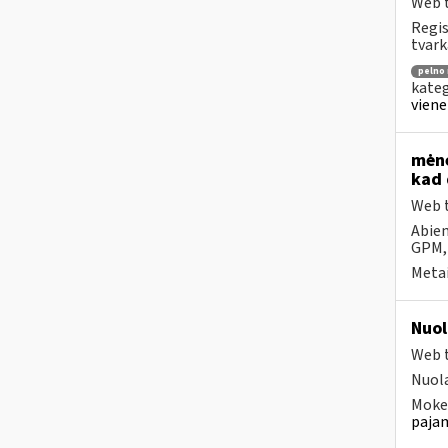
Web t
Regis
tvark
pelno
kateg
viene
mėne
kad 
Web t
Abiem
GPM,
Metai
Nuol
Web t
Nuola
Mokes
pajam