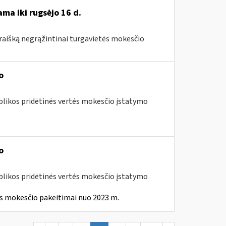
ma iki rugsėjo 16 d.
araišką negrąžintinai turgavietės mokesčio
o
blikos pridėtinės vertės mokesčio įstatymo
o
blikos pridėtinės vertės mokesčio įstatymo
ės mokesčio pakeitimai nuo 2023 m.