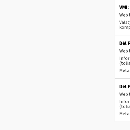
VMI:
Web t
Valst
kompe
Dėl 
Web t
Info
(toli
Metai
Dėl 
Web t
Info
(toli
Metai