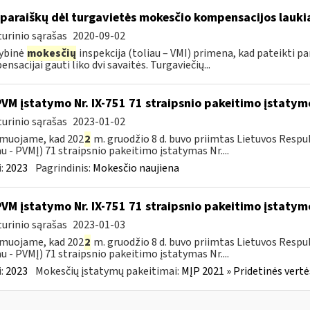
 paraiškų dėl turgavietės mokesčio kompensacijos laukia
urinio sąrašas
2020-09-02
ybinė
mokesčių
inspekcija (toliau – VMI) primena, kad pateikti p
nsacijai gauti liko dvi savaitės. Turgaviečių...
PVM įstatymo Nr. IX-751 71 straipsnio pakeitimo įstatym
urinio sąrašas
2023-01-02
rmuojame, kad 202
2
m. gruodžio 8 d. buvo priimtas Lietuvos Respu
au ­- PVMĮ) 71 straipsnio pakeitimo įstatymas Nr....
:
2023
Pagrindinis:
Mokesčio naujiena
PVM įstatymo Nr. IX-751 71 straipsnio pakeitimo įstatym
urinio sąrašas
2023-01-03
rmuojame, kad 202
2
m. gruodžio 8 d. buvo priimtas Lietuvos Respu
au ­- PVMĮ) 71 straipsnio pakeitimo įstatymas Nr....
:
2023
Mokesčių įstatymų pakeitimai:
MĮP 2021 » Pridetinės vert