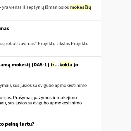
 yra vienas iš septynių Išmaniosios
mokesčių
imas
esų robotizavimas“ Projekto tikslas Projekto
ojamą mokestį (DAS-1)
ir
...
kokia
jo
ymai), susijusios su dvigubo apmokestinimo
orijos:
Prašymai, pažymos ir mokėjimo
i), susijusios su dvigubo apmokestinimo
to pelną turtu?