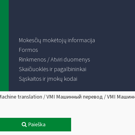
Mokesčių mokėtojų informacija
Formos
Rinkmenos / Atviri duomenys
Skaičiuoklės ir pagalbininkai
Sąskaitos ir įmokų kodai
Machine translation / VMI Машинный перевод / VMI Машин
Paieška