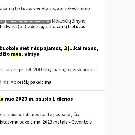
išmokamų Lietuvos vienetams, apmokestinimo
Mokesčių žinyno
tu
dividendų išmokėjimas turtu
II skyrius) » Dividendų, išmokamų Lietuvos
arbuotojo metinės pajamos,
2
)...kai mano,
džio
mėn
. viršys
čiui viršijus 120 VDU ribą, pareiga perskaičiuoti
inis:
Mokesčių pakeitimai
ka
nuo 2023 m. sausio 1 dienos
 m. sausio 1 dienos rasite paspaudę čia.
įstatymų pakeitimai 2023 metais » Gyventojų