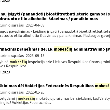
:
2025
imų įsigyti (panaudoti) bioetiltretbutileterio gamybai
dratuoto etilo alkoholio išdavimas / panaikinimas
urinio sąrašas
2020-04-08
ugos pavadinimas - Leidimų įsigyti (panaudoti) bioetiltretbutil
ratuoto etilo alkoholio išdavimas / panaikinimas. Paslaugos gavėjai
rmacinis pranešimas dėl LR
mokesčių
administravimo įs
urinio sąrašas
2023-09-18
ybinė
mokesčių
inspekcija prie Lietuvos Respublikos finansų mini
vos Respublikos...
:
2023
škinimas dėl Vokietijos Federacinės Respublikos
mokesč
urinio sąrašas
2022-01-20
velgdami į
mokesčių
mokėtojų prašymus bei siekdami, kad Valst
ingi už Vokietijos Federacinės...