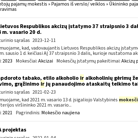
tojų pajamų mokestis » Pajamos iš verslo/ veiklos » Ūkininko pajamos
aravimas
Lietuvos Respublikos akcizų įstatymo 37 straipsnio 3 dal
 m. vasario 20 d.
urinio sąrašas
2023-12-11
muojame, kad, vadovaujantis Lietuvos Respublikos akcizų įstatymo 
m. sausio 1 d. keičiasi AĮ 37 straipsnio 3 dalis, kurioje nustatoma akc
:
2023
Mokesčiai:
Akcizai
Mokesčių įstatymų pakeitimai:
Akcizų 
apdoroto tabako, etilo alkoholio
ir
alkoholinių gėrimų ž
vimo, grąžinimo
ir
jų panaudojimo ataskaitų teikimo ta
urinio sąrašas
2021-02-23
muojame, kad 2021 m. vasario 13 d. įsigaliojo Valstybinės
mokesči
terijos viršininko 2021 m. vasario...
:
2021
Pagrindinis:
Mokesčio naujiena
A projektas