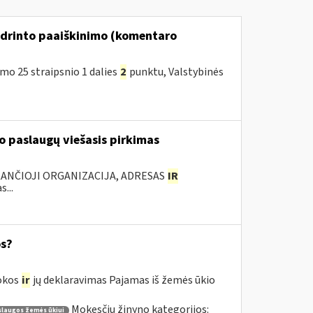
ndrinto paaiškinimo (komentaro
o 25 straipsnio 1 dalies
2
punktu, Valstybinės
 paslaugų viešasis pirkimas
KANČIOJI ORGANIZACIJA, ADRESAS
IR
...
os?
mokos
ir
jų deklaravimas Pajamas iš žemės ūkio
Mokesčių žinyno kategorijos:
laugos žemės ūkiui