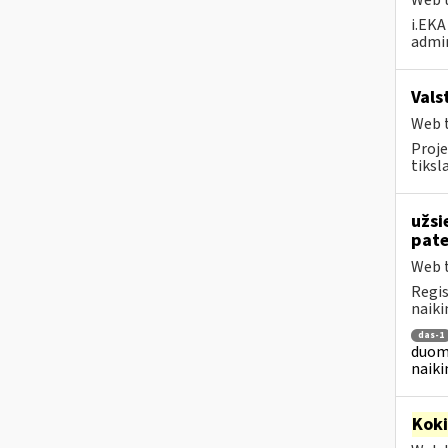
Web t
i.EKA
admin
Vals
Web t
Proje
tiksl
užsi
pat
Web t
Regis
naiki
das-1
duome
naiki
Kok