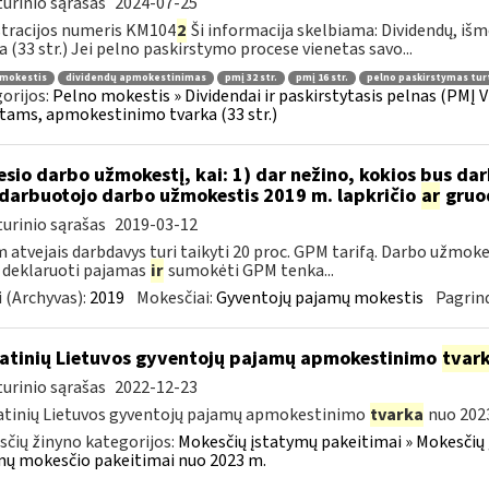
urinio sąrašas
2024-07-25
tracijos numeris KM104
2
Ši informacija skelbiama: Dividendų, 
a (33 str.) Jei pelno paskirstymo procese vienetas savo...
 mokestis
dividendų apmokestinimas
pmį 32 str.
pmį 16 str.
pelno paskirstymas tur
orijos:
Pelno mokestis » Dividendai ir paskirstytasis pelnas (PMĮ V
tams, apmokestinimo tvarka (33 str.)
sio darbo užmokestį, kai: 1) dar nežino, kokios bus d
darbuotojo darbo užmokestis 2019 m. lapkričio
ar
gruo
urinio sąrašas
2019-03-12
 atvejais darbdavys turi taikyti 20 proc. GPM tarifą. Darbo užmokes
 deklaruoti pajamas
ir
sumokėti GPM tenka...
 (Archyvas):
2019
Mokesčiai:
Gyventojų pajamų mokestis
Pagrind
atinių Lietuvos gyventojų pajamų apmokestinimo
tvar
urinio sąrašas
2022-12-23
tinių Lietuvos gyventojų pajamų apmokestinimo
tvarka
nuo 2023
čių žinyno kategorijos:
Mokesčių įstatymų pakeitimai » Mokesčių 
ų mokesčio pakeitimai nuo 2023 m.