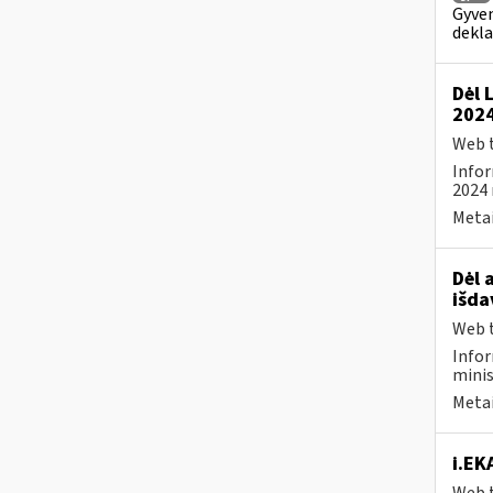
Gyven
dekl
Dėl 
2024
Web t
Infor
2024 
Metai
Dėl 
išda
Web t
Infor
minis
Metai
i.EK