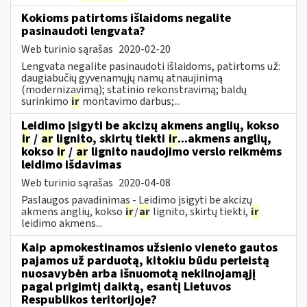
Kokioms patirtoms išlaidoms negalite
pasinaudoti lengvata?
Web turinio sąrašas
2020-02-20
Lengvata negalite pasinaudoti išlaidoms, patirtoms už:
daugiabučių gyvenamųjų namų atnaujinimą
(modernizavimą); statinio rekonstravimą; baldų
surinkimo
ir
montavimo darbus;...
Leidimo įsigyti be akcizų akmens anglių, kokso
ir
/
ar
lignito, skirtų tiekti
ir
...akmens anglių,
kokso
ir
/
ar
lignito naudojimo verslo reikmėms
leidimo išdavimas
Web turinio sąrašas
2020-04-08
Paslaugos pavadinimas - Leidimo įsigyti be akcizų
akmens anglių, kokso
ir
/
ar
lignito, skirtų tiekti,
ir
leidimo akmens...
Kaip apmokestinamos užsienio vieneto gautos
pajamos už parduotą, kitokiu būdu perleistą
nuosavybėn arba išnuomotą nekilnojamąjį
pagal prigimtį daiktą, esantį Lietuvos
Respublikos teritorijoje?