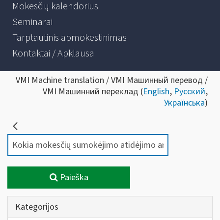
Mokesčių kalendorius
Seminarai
Tarptautinis apmokestinimas
Kontaktai / Apklausa
VMI Machine translation / VMI Машинный перевод /
VMI Машинний переклад (
English
,
Русский
,
Українська
)
Paieška
Kategorijos