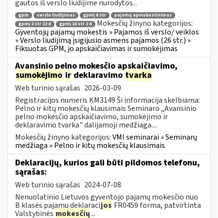
gautos iš verslo liudijime nurodytos...
gpm
verslo liudijimas
gpmį 6 str
pajamų apmokestinimas
Mokesčių žinyno kategorijos:
gpmį 2 str 22 d
gpmį 10 str 2 d
Gyventojų pajamų mokestis » Pajamos iš verslo/ veiklos
» Verslo liudijimą įsigijusio asmens pajamos (26 str.) »
Fiksuotas GPM, jo apskaičiavimas ir sumokėjimas
Avansinio pelno mokesčio apskaičiavimo,
sumokėjimo
ir
deklaravimo
tvarka
Web turinio sąrašas
2026-03-09
Registracijos numeris KM3149 Ši informacija skelbiama:
Pelno ir kitų mokesčių klausimais Seminaro „Avansinio
pelno mokesčio apskaičiavimo, sumokėjimo ir
deklaravimo tvarka" dalijamoji medžiaga....
Mokesčių žinyno kategorijos:
VMI seminarai » Seminarų
medžiaga » Pelno ir kitų mokesčių klausimais
Deklaracijų, kurios gali būti pildomos telefonu,
sąrašas:
Web turinio sąrašas
2024-07-08
Nenuolatinio Lietuvos gyventojo pajamų mokesčio nuo
B klasės pajamų deklaraci
jos
FR0459 forma, patvirtinta
Valstybinės
mokesčių
...