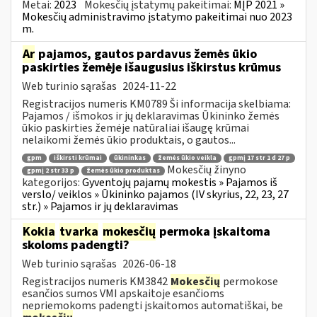
Metai:
2023
Mokesčių įstatymų pakeitimai:
MĮP 2021 »
Mokesčių administravimo įstatymo pakeitimai nuo 2023
m.
Ar
pajamos, gautos pardavus žemės ūkio
paskirties žemėje išaugusius iškirstus krūmus
Web turinio sąrašas
2024-11-22
Registracijos numeris KM0789 Ši informacija skelbiama:
Pajamos / išmokos ir jų deklaravimas Ūkininko žemės
ūkio paskirties žemėje natūraliai išaugę krūmai
nelaikomi žemės ūkio produktais, o gautos...
gpm
iškirsti krūmai
ūkininkas
žemės ūkio veikla
gpmį 17 str 1 d 27 p
Mokesčių žinyno
gpmį 2 str 33 p
žemės ūkio produktas
kategorijos:
Gyventojų pajamų mokestis » Pajamos iš
verslo/ veiklos » Ūkininko pajamos (IV skyrius, 22, 23, 27
str.) » Pajamos ir jų deklaravimas
Kokia
tvarka
mokesčių
permoka įskaitoma
skoloms padengti?
Web turinio sąrašas
2026-06-18
Registracijos numeris KM3842
Mokesčių
permokose
esančios sumos VMI apskaitoje esančioms
nepriemokoms padengti įskaitomos automatiškai, be