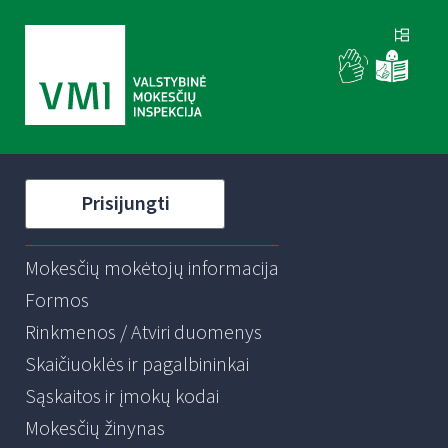
Prisijungti
Mokesčių mokėtojų informacija
Formos
Rinkmenos / Atviri duomenys
Skaičiuoklės ir pagalbininkai
Sąskaitos ir įmokų kodai
Mokesčių žinynas