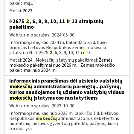
pakeitimą...
Metai:
2023
I-2675
2
, 6, 8, 9, 10, 11
ir
13 straipsnių
pakeitimo
Web turinio sąrašas
2024-05-30
Informuojame, kad 2024 m. balandžio 25 d. buvo
priimtas Lietuvos Respublikos žemės mokesčio
įstatymo Nr. I-2675
2
, 6, 8, 9, 10, 11
ir
13...
Metai:
2024
Mokesčių įstatymų pakeitimai:
Žemės
mokesčio pakeitimai nuo 2026 m.
Žemės mokesčio
pakeitimai nuo 2024 m.
Informacinis pranešimas dėl užsienio valstybių
mokesčių
administratorių parengtų...pažymų,
kurios naudojamos tų užsienio valstybių vidaus
mokesčių
įstatymuose nustatytiems
Web turinio sąrašas
2023-10-30
Informuojame, kad nuo 2023 m. lapkričio 1 d. Lietuvos
Respublikos
mokesčių
administratorius nebetvirtins
nuolatinių Lietuvos gyventojų pateiktų pažymų, kurių
formos yra...