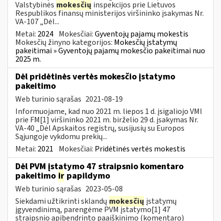
Valstybinės
mokesčių
inspekcijos prie Lietuvos
Respublikos finansų ministerijos viršininko įsakymas Nr.
VA-107 „Dėl...
Metai:
2024
Mokesčiai:
Gyventojų pajamų mokestis
Mokesčių žinyno kategorijos:
Mokesčių įstatymų
pakeitimai » Gyventojų pajamų mokesčio pakeitimai nuo
2025 m.
Dėl pridėtinės vertės mokesčio įstatymo
pakeitimo
Web turinio sąrašas
2021-08-19
Informuojame, kad nuo 2021 m. liepos 1 d. įsigaliojo VMI
prie FM[1] viršininko 2021 m. birželio 29 d. įsakymas Nr.
VA-40 „Dėl Apskaitos registrų, susijusių su Europos
Sąjungoje vykdomu prekių...
Metai:
2021
Mokesčiai:
Pridėtinės vertės mokestis
Dėl PVM įstatymo 47 straipsnio komentaro
pakeitimo
ir
papildymo
Web turinio sąrašas
2023-05-08
Siekdami užtikrinti sklandų
mokesčių
įstatymų
įgyvendinimą, parengėme PVM įstatymo[1] 47
straipsnio apibendrinto paaiškinimo (komentaro)