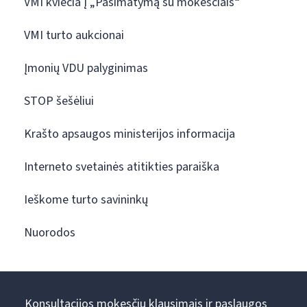
VMI kviečia į „Pasimatymą su mokesčiais“
VMI turto aukcionai
Įmonių VDU palyginimas
STOP šešėliui
Krašto apsaugos ministerijos informacija
Interneto svetainės atitikties paraiška
Ieškome turto savininkų
Nuorodos
Konsultacijos mokesčių klausimais ir paslaugos