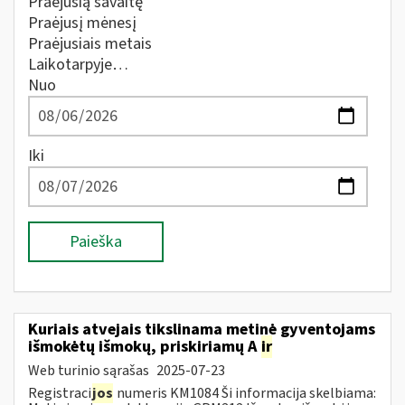
Praėjusią savaitę
Praėjusį mėnesį
Praėjusiais metais
Laikotarpyje…
Nuo
Iki
Paieška
Kuriais atvejais tikslinama metinė gyventojams
išmokėtų išmokų, priskiriamų A
ir
Web turinio sąrašas
2025-07-23
Registraci
jos
numeris KM1084 Ši informacija skelbiama: