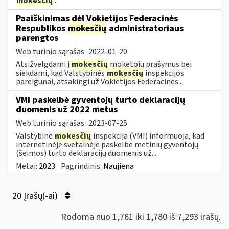
mokesčių
...
Paaiškinimas dėl Vokietijos Federacinės
Respublikos
mokesčių
administratoriaus
parengtos
Web turinio sąrašas
2022-01-20
Atsižvelgdami į
mokesčių
mokėtojų prašymus bei
siekdami, kad Valstybinės
mokesčių
inspekcijos
pareigūnai, atsakingi už Vokietijos Federacinės...
VMI paskelbė gyventojų turto deklaracijų
duomenis už 2022 metus
Web turinio sąrašas
2023-07-25
Valstybinė
mokesčių
inspekcija (VMI) informuoja, kad
internetinėje svetainėje paskelbė metinių gyventojų
(šeimos) turto deklaracijų duomenis už...
Metai:
2023
Pagrindinis:
Naujiena
20 Įrašų(-ai)
Rodoma nuo 1,761 iki 1,780 iš 7,293 irašų.