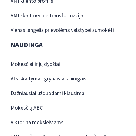
VMI kliento profilis
VMI skaitmeninė transformacija
Vienas langelis prievolėms valstybei sumokėti
NAUDINGA
Mokesčiai ir jų dydžiai
Atsiskaitymas grynaisiais pinigais
Dažniausiai užduodami klausimai
Mokesčių ABC
Viktorina moksleiviams