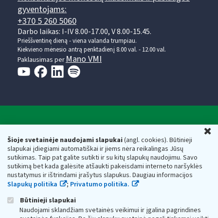
gyventojams:
+370 5 260 5060
Darbo laikas: I-IV 8.00-17.00, V 8.00-15.45.
Prieššventinę dieną - viena valanda trumpiau.
Kiekvieno mėnesio antrą penktadienį 8.00 val. - 12.00 val.
Mano VMI
Paklausimas per
Valstybinė mokesčių inspekcija prie Lietuvos
U
Respublikos finansų ministerijos
Šioje svetainėje naudojami slapukai
(angl. cookies). Būtinieji
slapukai įdiegiami automatiškai ir jiems nėra reikalingas Jūsų
Biudžetinė įstaiga. Juridinio asmens kodas — 188659752,
sutikimas. Taip pat galite sutikti ir su kitų slapukų naudojimu. Savo
adresas: Vasario 16-osios g. 14, 01107 Vilnius, Lietuva, el.paštas:
sutikimą bet kada galėsite atšaukti pakeisdami interneto naršyklės
vmi@vmi.lt
, E. pristatymo dėžutės adresas 188659752
nustatymus ir ištrindami įrašytus slapukus. Daugiau informacijos
Duomenys apie Valstybinę mokesčių inspekciją prie Lietuvos
Slapukų politika
;
Privatumo politika.
Respublikos finansų ministerijos kaupiami ir saugomi Juridinių
asmenų registre
Būtinieji slapukai
Naudojami sklandžiam svetainės veikimui ir įgalina pagrindines