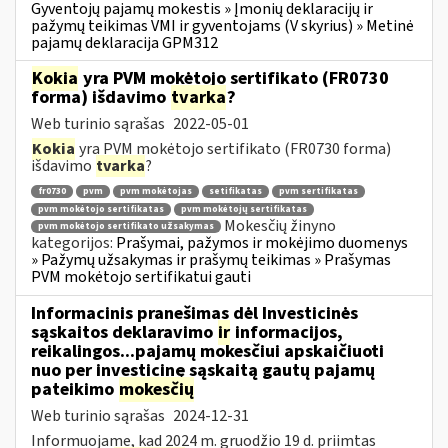
Gyventojų pajamų mokestis » Įmonių deklaracijų ir
pažymų teikimas VMI ir gyventojams (V skyrius) » Metinė
pajamų deklaracija GPM312
Kokia
yra PVM mokėtojo sertifikato (FR0730
forma) išdavimo
tvarka
?
Web turinio sąrašas
2022-05-01
Kokia
yra PVM mokėtojo sertifikato (FR0730 forma)
išdavimo
tvarka
?
fr0730
pvm
pvm mokėtojas
setifikatas
pvm sertifikatas
pvm mokėtojo sertifikatas
pvm mokėtojų sertifikatas
Mokesčių žinyno
pvm mokėtojo sertifikato užsakymas
kategorijos:
Prašymai, pažymos ir mokėjimo duomenys
» Pažymų užsakymas ir prašymų teikimas » Prašymas
PVM mokėtojo sertifikatui gauti
Informacinis pranešimas dėl Investicinės
sąskaitos deklaravimo
ir
informacijos,
reikalingos...pajamų mokesčiui apskaičiuoti
nuo per investicinę sąskaitą gautų pajamų
pateikimo
mokesčių
Web turinio sąrašas
2024-12-31
Informuojame, kad 2024 m. gruodžio 19 d. priimtas