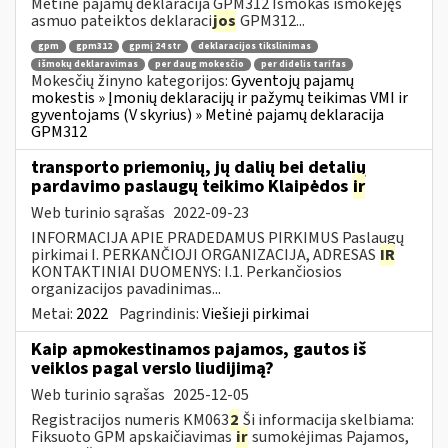
Metinė pajamų deklaracija GPM312 Išmokas išmokėjęs
asmuo pateiktos deklaraci
jos
GPM312...
gpm
gpm312
gpmį 24 str
deklaracijos tikslinimas
išmokų deklaravimas
per daug mokesčio
per didelis tarifas
Mokesčių žinyno kategorijos:
Gyventojų pajamų
mokestis » Įmonių deklaracijų ir pažymų teikimas VMI ir
gyventojams (V skyrius) » Metinė pajamų deklaracija
GPM312
transporto priemonių, jų dalių bei detalių
pardavimo paslaugų teikimo Klaipėdos
ir
Web turinio sąrašas
2022-09-23
INFORMACIJA APIE PRADEDAMUS PIRKIMUS Paslaugų
pirkimai I. PERKANČIOJI ORGANIZACIJA, ADRESAS
IR
KONTAKTINIAI DUOMENYS: I.1. Perkančiosios
organizacijos pavadinimas...
Metai:
2022
Pagrindinis:
Viešieji pirkimai
Kaip apmokestinamos pajamos, gautos iš
veiklos pagal verslo liudijimą?
Web turinio sąrašas
2025-12-05
Registracijos numeris KM063
2
Ši informacija skelbiama:
Fiksuoto GPM apskaičiavimas
ir
sumokėjimas Pajamos,