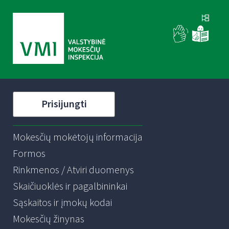
Prisijungti
Mokesčių mokėtojų informacija
Formos
Rinkmenos / Atviri duomenys
Skaičiuoklės ir pagalbininkai
Sąskaitos ir įmokų kodai
Mokesčių žinynas