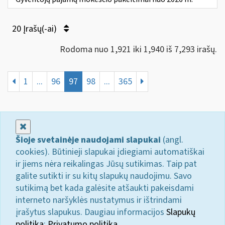
20 Įrašų(-ai)
Rodoma nuo 1,921 iki 1,940 iš 7,293 irašų.
1
...
96
97
98
...
365
Uždaryti
Šioje svetainėje naudojami slapukai
(angl.
cookies). Būtinieji slapukai įdiegiami automatiškai
ir jiems nėra reikalingas Jūsų sutikimas. Taip pat
galite sutikti ir su kitų slapukų naudojimu. Savo
sutikimą bet kada galėsite atšaukti pakeisdami
interneto naršyklės nustatymus ir ištrindami
įrašytus slapukus. Daugiau informacijos
Slapukų
politika
;
Privatumo politika.