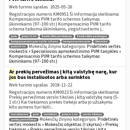
Web turinio sąrašas
2025-05-26
Registracijos numeris KM0951 Ši informacija skelbiama:
Kompensacinio PVM tarifo schemos taikymas
ūkininkams (97–100 str.) Kompensacinio PVM tarifo
schema taikoma ūkininkams, įregistruotiems į...
pvm
pvmį 71 str
žemės ūkio produkcija
žemės ūkio paslaugos
kompensacinio pvm tarifo schema
kompensacinis pvm
ūkininkai
Mokesčių žinyno kategorijos:
Pridėtinės vertės
pvmį 97 str
mokestis » Specialiosios apmokestinimo PVM taisyklės »
Kompensacinio PVM tarifo schemos taikymas
ūkininkams (97–100 str.)
Ar
prekių pervežimas į kitą valstybę narę, kur
jos
bus instaliuotos arba surinktos
Web turinio sąrašas
2018-11-22
Registracijos numeris KM0023 Ši informacija skelbiama:
Prekių pervežimas verslo tikslais į kitą valstybę narę (5-
1 str.) Kai tiekiamos prekės tiekėjo arba jo užsakymu
kito asmens turi būti...
instaliuotos
pvm
surinktos
pvmį 5-1 str
verslo tikslais
Mokesčių žinyno kategorijos:
Pridėtinės
prekių pervežimas
vertės mokestis » Mokesčio objektas (I skyrius) » Prekių
tiekimas » Prekių pervežimas verslo tikslais į kitą