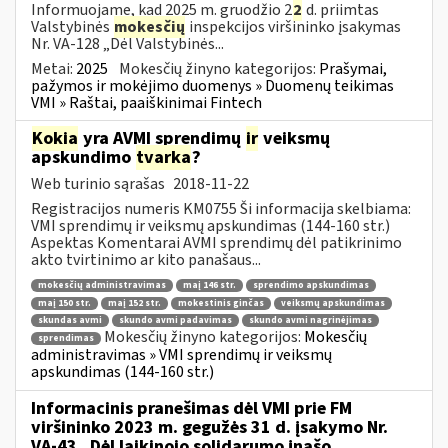
Informuojame, kad 2025 m. gruodžio 2
2
d. priimtas
Valstybinės
mokesčių
inspekcijos viršininko įsakymas
Nr. VA-128 „Dėl Valstybinės...
Metai:
2025
Mokesčių žinyno kategorijos:
Prašymai,
pažymos ir mokėjimo duomenys » Duomenų teikimas
VMI » Raštai, paaiškinimai Fintech
Kokia
yra AVMI sprendimų
ir
veiksmų
apskundimo
tvarka
?
Web turinio sąrašas
2018-11-22
Registracijos numeris KM0755 Ši informacija skelbiama:
VMI sprendimų ir veiksmų apskundimas (144-160 str.)
Aspektas Komentarai AVMI sprendimų dėl patikrinimo
akto tvirtinimo ar kito panašaus...
mokesčių administravimas
maį 146 str.
sprendimo apskundimas
maį 150 str.
maį 152 str.
mokestinis ginčas
veiksmų apskundimas
skundas avmi
skundo avmi padavimas
skundo avmi nagrinėjimas
Mokesčių žinyno kategorijos:
Mokesčių
sprendimas
administravimas » VMI sprendimų ir veiksmų
apskundimas (144-160 str.)
Informacinis pranešimas dėl VMI prie FM
viršininko 2023 m. gegužės 31 d. įsakymo Nr.
VA-43 „Dėl laikinojo solidarumo įnašo