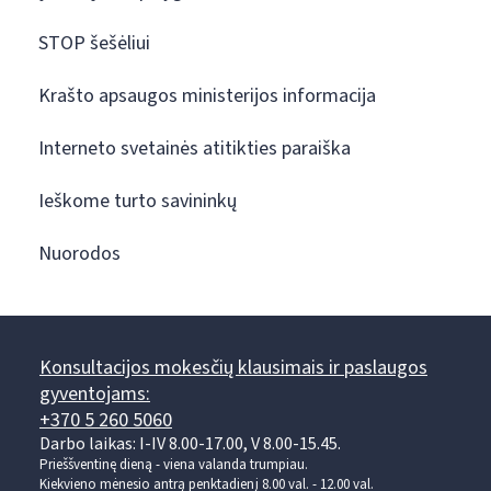
STOP šešėliui
Krašto apsaugos ministerijos informacija
Interneto svetainės atitikties paraiška
Ieškome turto savininkų
Nuorodos
Konsultacijos mokesčių klausimais ir paslaugos
gyventojams:
+370 5 260 5060
Darbo laikas: I-IV 8.00-17.00, V 8.00-15.45.
Prieššventinę dieną - viena valanda trumpiau.
Kiekvieno mėnesio antrą penktadienį 8.00 val. - 12.00 val.