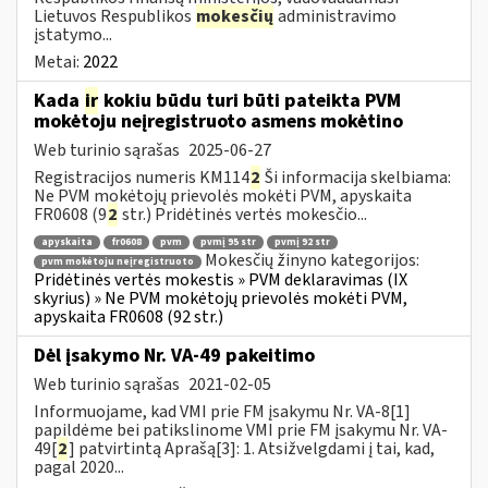
Lietuvos Respublikos
mokesčių
administravimo
įstatymo...
Metai:
2022
Kada
ir
kokiu būdu turi būti pateikta PVM
mokėtoju neįregistruoto asmens mokėtino
Web turinio sąrašas
2025-06-27
Registracijos numeris KM114
2
Ši informacija skelbiama:
Ne PVM mokėtojų prievolės mokėti PVM, apyskaita
FR0608 (9
2
str.) Pridėtinės vertės mokesčio...
apyskaita
fr0608
pvm
pvmį 95 str
pvmį 92 str
Mokesčių žinyno kategorijos:
pvm mokėtoju neįregistruoto
Pridėtinės vertės mokestis » PVM deklaravimas (IX
skyrius) » Ne PVM mokėtojų prievolės mokėti PVM,
apyskaita FR0608 (92 str.)
Dėl įsakymo Nr. VA-49 pakeitimo
Web turinio sąrašas
2021-02-05
Informuojame, kad VMI prie FM įsakymu Nr. VA-8[1]
papildėme bei patikslinome VMI prie FM įsakymu Nr. VA-
49[
2
] patvirtintą Aprašą[3]: 1. Atsižvelgdami į tai, kad,
pagal 2020...