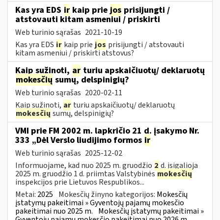
Kas yra EDS
ir
kaip prie
jos
prisijungti /
atstovauti kitam asmeniui / priskirti
Web turinio sąrašas
2021-10-19
Kas yra EDS
ir
kaip prie
jos
prisijungti / atstovauti
kitam asmeniui / priskirti atstovus?
Kaip sužinoti,
ar
turiu apskaičiuotų/ deklaruotų
mokesčių
sumų, delspinigių?
Web turinio sąrašas
2020-02-11
Kaip sužinoti,
ar
turiu apskaičiuotų/ deklaruotų
mokesčių
sumų, delspinigių?
VMI prie FM 2002 m. lapkričio 21 d. įsakymo Nr.
333 „Dėl Verslo liudijimo formos
ir
Web turinio sąrašas
2025-12-02
Informuojame, kad nuo 2025 m. gruodžio
2
d. įsigalioja
2025 m. gruodžio 1 d. priimtas Valstybinės
mokesčių
inspekcijos prie Lietuvos Respublikos...
Metai:
2025
Mokesčių žinyno kategorijos:
Mokesčių
įstatymų pakeitimai » Gyventojų pajamų mokesčio
pakeitimai nuo 2025 m.
Mokesčių įstatymų pakeitimai »
Gyventojų pajamų mokesčio pakeitimai nuo 2026 m.