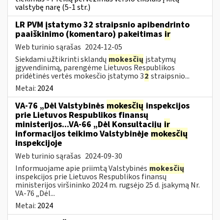
valstybę narę (5-1 str.)
LR PVM įstatymo 32 straipsnio apibendrinto
paaiškinimo (komentaro) pakeitimas
ir
Web turinio sąrašas
2024-12-05
Siekdami užtikrinti sklandų
mokesčių
įstatymų
įgyvendinimą, parengėme Lietuvos Respublikos
pridėtinės vertės mokesčio įstatymo 3
2
straipsnio...
Metai:
2024
VA-76 „Dėl Valstybinės
mokesčių
inspekcijos
prie Lietuvos Respublikos finansų
ministerijos...VA-66 „Dėl Konsultacijų
ir
informacijos teikimo Valstybinėje
mokesčių
inspekcijoje
Web turinio sąrašas
2024-09-30
Informuojame apie priimtą Valstybinės
mokesčių
inspekcijos prie Lietuvos Respublikos finansų
ministerijos viršininko 2024 m. rugsėjo 25 d. įsakymą Nr.
VA-76 „Dėl...
Metai:
2024