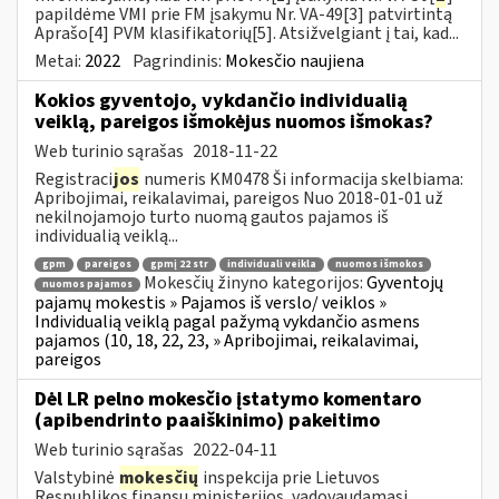
papildėme VMI prie FM įsakymu Nr. VA-49[3] patvirtintą
Aprašo[4] PVM klasifikatorių[5]. Atsižvelgiant į tai, kad...
Metai:
2022
Pagrindinis:
Mokesčio naujiena
Kokios gyventojo, vykdančio individualią
veiklą, pareigos išmokėjus nuomos išmokas?
Web turinio sąrašas
2018-11-22
Registraci
jos
numeris KM0478 Ši informacija skelbiama:
Apribojimai, reikalavimai, pareigos Nuo 2018-01-01 už
nekilnojamojo turto nuomą gautos pajamos iš
individualią veiklą...
gpm
pareigos
gpmį 22 str
individuali veikla
nuomos išmokos
Mokesčių žinyno kategorijos:
Gyventojų
nuomos pajamos
pajamų mokestis » Pajamos iš verslo/ veiklos »
Individualią veiklą pagal pažymą vykdančio asmens
pajamos (10, 18, 22, 23, » Apribojimai, reikalavimai,
pareigos
Dėl LR pelno mokesčio įstatymo komentaro
(apibendrinto paaiškinimo) pakeitimo
Web turinio sąrašas
2022-04-11
Valstybinė
mokesčių
inspekcija prie Lietuvos
Respublikos finansų ministerijos, vadovaudamasi