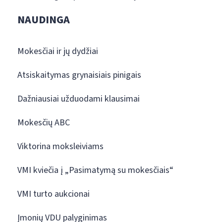
NAUDINGA
Mokesčiai ir jų dydžiai
Atsiskaitymas grynaisiais pinigais
Dažniausiai užduodami klausimai
Mokesčių ABC
Viktorina moksleiviams
VMI kviečia į „Pasimatymą su mokesčiais“
VMI turto aukcionai
Įmonių VDU palyginimas