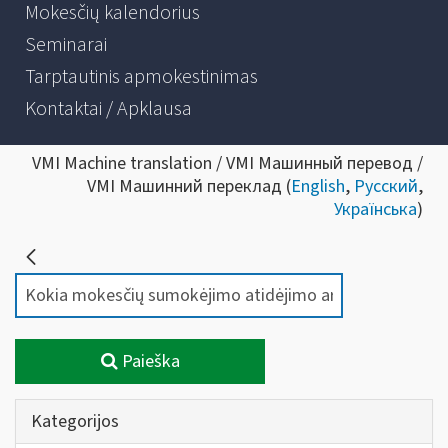
Mokesčių kalendorius
Seminarai
Tarptautinis apmokestinimas
Kontaktai / Apklausa
VMI Machine translation / VMI Машинный перевод /
VMI Машинний переклад (
English
,
Русский
,
Українська
)
Paieška
Kategorijos