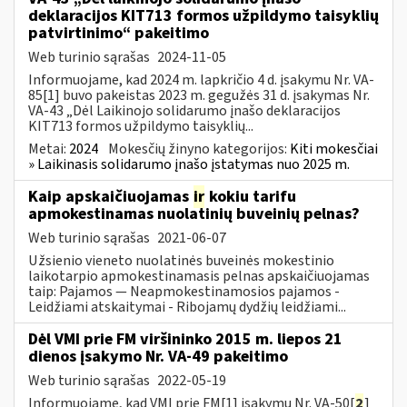
deklaracijos KIT713 formos užpildymo taisyklių
patvirtinimo“ pakeitimo
Web turinio sąrašas
2024-11-05
Informuojame, kad 2024 m. lapkričio 4 d. įsakymu Nr. VA-
85[1] buvo pakeistas 2023 m. gegužės 31 d. įsakymas Nr.
VA-43 „Dėl Laikinojo solidarumo įnašo deklaracijos
KIT713 formos užpildymo taisyklių...
Metai:
2024
Mokesčių žinyno kategorijos:
Kiti mokesčiai
» Laikinasis solidarumo įnašo įstatymas nuo 2025 m.
Kaip apskaičiuojamas
ir
kokiu tarifu
apmokestinamas nuolatinių buveinių pelnas?
Web turinio sąrašas
2021-06-07
Užsienio vieneto nuolatinės buveinės mokestinio
laikotarpio apmokestinamasis pelnas apskaičiuojamas
taip: Pajamos — Neapmokestinamosios pajamos -
Leidžiami atskaitymai - Ribojamų dydžių leidžiami...
Dėl VMI prie FM viršininko 2015 m. liepos 21
dienos įsakymo Nr. VA-49 pakeitimo
Web turinio sąrašas
2022-05-19
Informuojame, kad VMI prie FM[1] įsakymu Nr. VA-50[
2
]