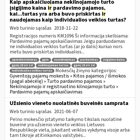
Kaip apskaičiuojama nekilnojamojo turto
įsigijimo kaina
ir
pardavimo pajamos,
kai...turtas yra arba buvo priskirtas
ir
naudojamas kaip individualios veiklos turtas?
Web turinio sąrašas
2018-11-22
Registracijos numeris KM1096 Ši informacija skelbiama:
Pardavimo pajamų apskaičiavimas Jeigu parduodamas
ne individualios veiklos turtas (ar jo dalis) kuriuo nors
metu buvo priskirtas individualios...
apmokestinimas
gpm
nusidėvėjimas
pardavimas
įsigijimo kaina
gpmį 19 str 1 d
nekilnojamas turtas
gpmį 19 str 2 d
Mokesčių žinyno kategorijos:
individualios veiklos turtas
Gyventojų pajamų mokestis » Kitos pajamos / išmokos
(pagal abėcėlę) » Turto pardavimo pajamos »
Nekilnojamojo ir registruotino kilnojamojo turto »
Pardavimo pajamų apskaičiavimas
Užsienio vieneto nuolatinės buveinės samprata
Web turinio sąrašas
2021-06-07
Pelno mokesčio įstatymo taikymo tikslais nuolatinė
buveinė yra užsienio vieneto veiklos Lietuvos
Respublikoje vieta, įskaitant veiklos vykdymą visoje arba
tam tikroje atitinkamos valstybės...