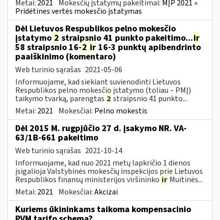
Metai:
2021
Mokesčių įstatymų pakeitimai:
MĮP 2021 »
Pridėtines vertės mokesčio įstatymas
Dėl Lietuvos Respublikos pelno mokesčio
įstatymo
2
straipsnio 41 punkto pakeitimo...
ir
58 straipsnio 16-
2
ir
16-3 punktų apibendrinto
paaiškinimo (komentaro)
Web turinio sąrašas
2021-05-06
Informuojame, kad siekiant suvienodinti Lietuvos
Respublikos pelno mokesčio įstatymo (toliau – PMĮ)
taikymo tvarką, parengtas
2
straipsnio 41 punkto...
Metai:
2021
Mokesčiai:
Pelno mokestis
Dėl 2015 M. rugpjūčio 27 d. įsakymo NR. VA-
63/1B-661 pakeitimo
Web turinio sąrašas
2021-10-14
Informuojame, kad nuo 2021 metų lapkričio 1 dienos
įsigalioja Valstybinės mokesčių inspekcijos prie Lietuvos
Respublikos finansų ministerijos viršininko
ir
Muitinės...
Metai:
2021
Mokesčiai:
Akcizai
Kuriems ūkininkams taikoma kompensacinio
PVM tarifo schema?