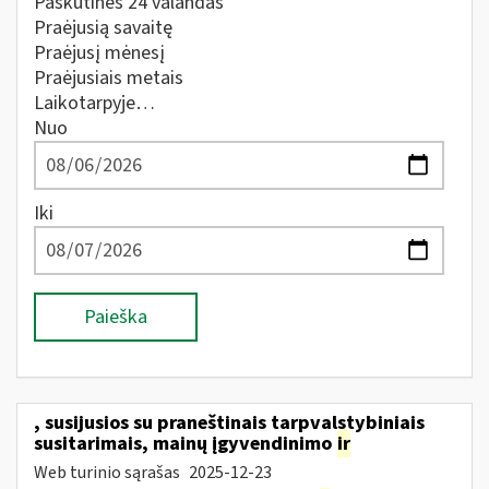
Paskutines 24 valandas
Praėjusią savaitę
Praėjusį mėnesį
Praėjusiais metais
Laikotarpyje…
Nuo
Iki
Paieška
, susijusios su praneštinais tarpvalstybiniais
susitarimais, mainų įgyvendinimo
ir
Web turinio sąrašas
2025-12-23