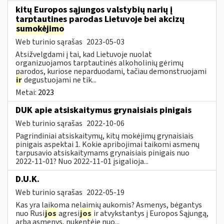
kitų Europos sąjungos valstybių narių į
tarptautines parodas Lietuvoje bei akcizų
sumokėjimo
Web turinio sąrašas
2023-05-03
Atsižvelgdami į tai, kad Lietuvoje nuolat
organizuojamos tarptautinės alkoholinių gėrimų
parodos, kuriose neparduodami, tačiau demonstruojami
ir
degustuojami ne tik...
Metai:
2023
DUK apie atsiskaitymus grynaisiais pinigais
Web turinio sąrašas
2022-10-06
Pagrindiniai atsiskaitymų, kitų mokėjimų grynaisiais
pinigais aspektai 1. Kokie apribojimai taikomi asmenų
tarpusavio atsiskaitymams grynaisiais pinigais nuo
2022-11-01? Nuo 2022-11-01 įsigalioja...
D.U.K.
Web turinio sąrašas
2022-05-19
Kas yra laikoma nelaimių aukomis? Asmenys, bėgantys
nuo Rusi
jos
agresi
jos
ir atvykstantys į Europos Sąjungą,
arba asmenys, nukentėję nuo...