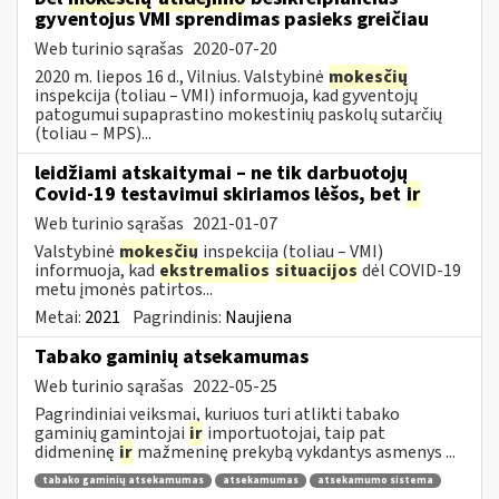
gyventojus VMI sprendimas pasieks greičiau
Web turinio sąrašas
2020-07-20
2020 m. liepos 16 d., Vilnius. Valstybinė
mokesčių
inspekcija (toliau – VMI) informuoja, kad gyventojų
patogumui supaprastino mokestinių paskolų sutarčių
(toliau – MPS)...
leidžiami atskaitymai – ne tik darbuotojų
Covid-19 testavimui skiriamos lėšos, bet
ir
Web turinio sąrašas
2021-01-07
Valstybinė
mokesčių
inspekcija (toliau – VMI)
informuoja, kad
ekstremalios
situacijos
dėl COVID-19
metu įmonės patirtos...
Metai:
2021
Pagrindinis:
Naujiena
Tabako gaminių atsekamumas
Web turinio sąrašas
2022-05-25
Pagrindiniai veiksmai, kuriuos turi atlikti tabako
gaminių gamintojai
ir
importuotojai, taip pat
didmeninę
ir
mažmeninę prekybą vykdantys asmenys ...
tabako gaminių atsekamumas
atsekamumas
atsekamumo sistema