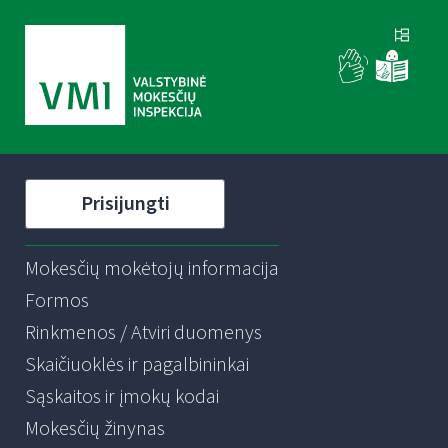
Prisijungti
Mokesčių mokėtojų informacija
Formos
Rinkmenos / Atviri duomenys
Skaičiuoklės ir pagalbininkai
Sąskaitos ir įmokų kodai
Mokesčių žinynas