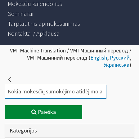
Mokesčių kalendorius
Seminarai
Tarptautinis apmokestinimas
Kontaktai / Apklausa
VMI Machine translation / VMI Машинный перевод /
VMI Машинний переклад (
English
,
Русский
,
Українська
)
Paieška
Kategorijos