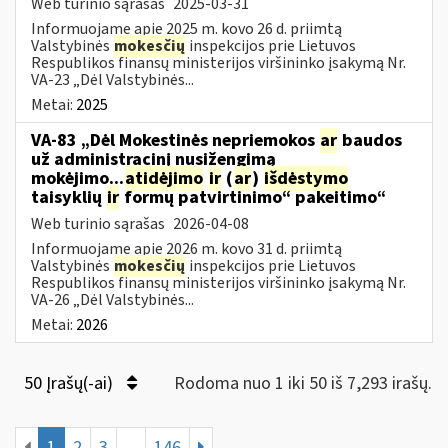
Web turinio sąrašas
2025-03-31
Informuojame apie 2025 m. kovo 26 d. priimtą
Valstybinės
mokesčių
inspekcijos prie Lietuvos
Respublikos finansų ministerijos viršininko įsakymą Nr.
VA-23 „Dėl Valstybinės...
Metai:
2025
VA-83 „Dėl Mokestinės nepriemokos
ar
baudos
už administracinį nusižengimą
mokėjimo...
atidėjimo
ir
(
ar
)
išdėstymo
taisyklių
ir
formų patvirtinimo“ pakeitimo“
Web turinio sąrašas
2026-04-08
Informuojame apie 2026 m. kovo 31 d. priimtą
Valstybinės
mokesčių
inspekcijos prie Lietuvos
Respublikos finansų ministerijos viršininko įsakymą Nr.
VA-26 „Dėl Valstybinės...
Metai:
2026
50 Įrašų(-ai)
Rodoma nuo 1 iki 50 iš 7,293 irašų.
1
2
3
...
146