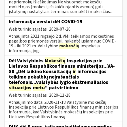
nepriemokų išieškojimas Ne visuomet mokesčių
mokėtojas (mokestį išskaičiuojantis asmuo) gali
įstatymų nustatytais terminais sumokėti mokesčius...
Informacija verslui dėl COVID-19
Web turinio sąrašas
2020-07-20
Atnaujinta 2021 rugsėjo 2 d. VMI teikiamos mokestinės
pagalbos priemonės verslui, nukentėjusiam nuo COVID-
19 - iki 2021 m. Valstybinė
mokesčių
inspekcija
informuoja, jog...
Dėl Valstybinės
Mokesčių
Inspekcijos prie
Lietuvos Respublikos finansų ministerijos...VA-
80 „Dėl laikino konsultacijų
ir
informacijos
teikimo pokalbių neįrašančiais
telefonais...valstybės lygio ekstremaliosios
situacijos
metu
“ patvirtinimo
Web turinio sąrašas
2020-11-18
Atnaujinimo data: 2020-11-18 Valstybinė mokesčių
inspekcija prie Lietuvos Respublikos finansų ministerijos
informuoja, kad Valstybinės mokesčių inspekcijos prie
Lietuvos Respublikos finansų...
DUK dėl 9 proc. taikymo buitiniams energijos