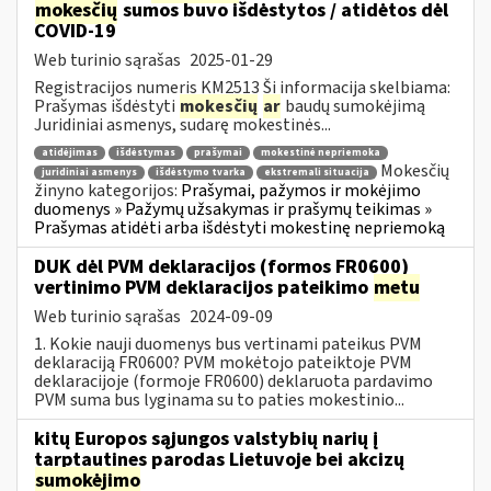
mokesčių
sumos buvo išdėstytos / atidėtos dėl
COVID-19
Web turinio sąrašas
2025-01-29
Registracijos numeris KM2513 Ši informacija skelbiama:
Prašymas išdėstyti
mokesčių
ar
baudų sumokėjimą
Juridiniai asmenys, sudarę mokestinės...
atidėjimas
išdėstymas
prašymai
mokestinė nepriemoka
Mokesčių
juridiniai asmenys
išdėstymo tvarka
ekstremali situacija
žinyno kategorijos:
Prašymai, pažymos ir mokėjimo
duomenys » Pažymų užsakymas ir prašymų teikimas »
Prašymas atidėti arba išdėstyti mokestinę nepriemoką
DUK dėl PVM deklaracijos (formos FR0600)
vertinimo PVM deklaracijos pateikimo
metu
Web turinio sąrašas
2024-09-09
1. Kokie nauji duomenys bus vertinami pateikus PVM
deklaraciją FR0600? PVM mokėtojo pateiktoje PVM
deklaracijoje (formoje FR0600) deklaruota pardavimo
PVM suma bus lyginama su to paties mokestinio...
kitų Europos sąjungos valstybių narių į
tarptautines parodas Lietuvoje bei akcizų
sumokėjimo