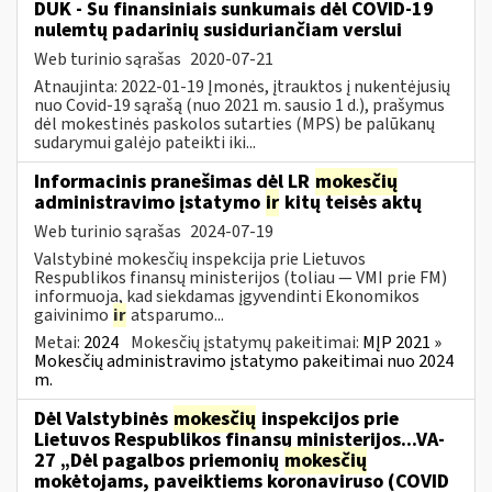
DUK - Su finansiniais sunkumais dėl COVID-19
nulemtų padarinių susiduriančiam verslui
Web turinio sąrašas
2020-07-21
Atnaujinta: 2022-01-19 Įmonės, įtrauktos į nukentėjusių
nuo Covid-19 sąrašą (nuo 2021 m. sausio 1 d.), prašymus
dėl mokestinės paskolos sutarties (MPS) be palūkanų
sudarymui galėjo pateikti iki...
Informacinis pranešimas dėl LR
mokesčių
administravimo įstatymo
ir
kitų teisės aktų
Web turinio sąrašas
2024-07-19
Valstybinė mokesčių inspekcija prie Lietuvos
Respublikos finansų ministerijos (toliau — VMI prie FM)
informuoja, kad siekdamas įgyvendinti Ekonomikos
gaivinimo
ir
atsparumo...
Metai:
2024
Mokesčių įstatymų pakeitimai:
MĮP 2021 »
Mokesčių administravimo įstatymo pakeitimai nuo 2024
m.
Dėl Valstybinės
mokesčių
inspekcijos prie
Lietuvos Respublikos finansų ministerijos...VA-
27 „Dėl pagalbos priemonių
mokesčių
mokėtojams, paveiktiems koronaviruso (COVID