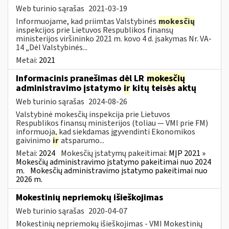
Web turinio sąrašas
2021-03-19
Informuojame, kad priimtas Valstybinės
mokesčių
inspekcijos prie Lietuvos Respublikos finansų
ministerijos viršininko 2021 m. kovo 4 d. įsakymas Nr. VA-
14 „Dėl Valstybinės...
Metai:
2021
Informacinis pranešimas dėl LR
mokesčių
administravimo įstatymo
ir
kitų teisės aktų
Web turinio sąrašas
2024-08-26
Valstybinė mokesčių inspekcija prie Lietuvos
Respublikos finansų ministerijos (toliau — VMI prie FM)
informuoja, kad siekdamas įgyvendinti Ekonomikos
gaivinimo
ir
atsparumo...
Metai:
2024
Mokesčių įstatymų pakeitimai:
MĮP 2021 »
Mokesčių administravimo įstatymo pakeitimai nuo 2024
m.
Mokesčių administravimo įstatymo pakeitimai nuo
2026 m.
Mokestinių nepriemokų išieškojimas
Web turinio sąrašas
2020-04-07
Mokestinių nepriemokų išieškojimas - VMI Mokestinių