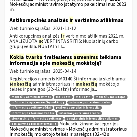
Mokesčių administravimo įstatymo pakeitimai nuo 2023
m.
Antikorupcinės analizės
ir
vertinimo atlikimas
Web turinio sąrašas
2021-11-12
Antikorupcinės analizės
ir
vertinimo atlikimas 2021 m.
ANALIZUOTA
IR
VERTINTA SRITIS: Nuolatinių darbo
grupių veikla. NUSTATYTI...
Kokia
tvarka
tretiesiems
asmenims
teikiama
informacija apie
mokesčių
mokėtoją?
Web turinio sąrašas
2025-04-14
Registracijos numeris KM0140 Ši informacija skelbiama:
Mokesčių
administratoriaus ir
mokesčių
mokėtojo
teisės ir pareigos (32-42 str.) Informacija...
mokesčių administravimas
maį 38 str.
maį 39 str.
mokesčių mokėtojas
informacija apie mokesčių mokėtoją
informacijos teikimo tvarka
informacijos teikimo būdai
prašymas suteikti informaciją
informacijos teikimas žodžiu
informacijos teikimas raštu
vienkartinis informacijos teikimas
daugkartinis informacijos teikimas
Mokesčių žinyno kategorijos:
atsisakymas teikti informaciją
Mokesčių administravimas » Mokesčių administratoriaus
ir mokesčių mokėtojo teisės ir pareigos (32-42 s