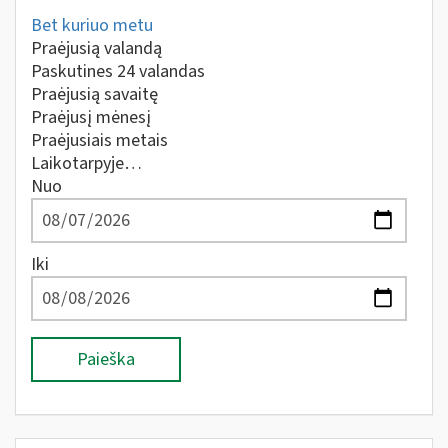
Bet kuriuo metu
Praėjusią valandą
Paskutines 24 valandas
Praėjusią savaitę
Praėjusį mėnesį
Praėjusiais metais
Laikotarpyje…
Nuo
Iki
Paieška