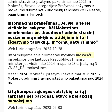
administravimo įstatymo pakeitimai nuo 2026 m.
Mokesčių žinyno kategorijos:
Prašymai, pažymos ir
mokėjimo duomenys » Duomenų teikimas VMI » Raštai,
paaiškinimai Fintech
Informacinis pranešimas „Dėl VMI prie FM
viršininko įsakymo „Dėl Mokestinės
nepriemokos
ar
...baudos už administracinį
nusižengimą mokėjimo
atidėjimo
ir
(
ar
)
išdėstymo
taisyklių...
ir
formų patvirtinimo“
Web turinio sąrašas
2024-10-28
Informuojame apie priimtą Valstybinės
mokesčių
inspekcijos prie Lietuvos Respublikos finansų
ministerijos viršininko 2024 m. spalio 23 d. įsakymą Nr.
VA-83 „Dėl mokestinės...
Metai:
2024
Mokesčių įstatymų pakeitimai:
MĮP 2021 »
Mokesčių administravimo įstatymo pakeitimai nuo 2024
m.
kitų Europos sąjungos valstybių narių į
tarptautines parodas Lietuvoje bei akcizų
sumokėjimo
Web turinio sąrašas
2023-05-03