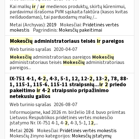
Kai malkų
ir
/
ar
medienos produktų, skirtų kūrenimui,
pardavimui išrašoma PVM sąskaita faktūra (kasos kvitas
neišduodamas), tai parduodamų malkų /...
Metai (Archyvas):
2019
Mokesčiai:
Pridėtinės vertės
mokestis
Pagrindinis:
Mokesčių pakeitimai
Mokesčių
administratoriaus teisės
ir
pareigos
Web turinio sąrašas
2020-04-07
Mokesčių
administratoriaus pareigos
Mokesčių
administratoriaus teisės
Mokesčių
administratoriaus
pareigos...
IX-751 4-1, 4-
2
, 4-3, 5-1, 12, 12-
2
, 13-
2
, 78, 88-
1, 115-1, 115-6, 115-11 straipsnių...
ir
2
priedo
pakeitimo
ir
4-
2
straipsnio pripažinimo
netekusiu galios
Web turinio sąrašas
2026-08-07
Informuojame, kad 2026 m. birželio 18 d. buvo priimtas
Lietuvos Respublikos pridėtinės vertės mokesčio
įstatymo Nr. IX-751 4-1, 4-
2
, 4-3, 5-1, 1
2
,...
Metai:
2026
Mokesčiai:
Pridėtinės vertės mokestis
Mokesčių žinyno kategorijos:
Mokesčių įstatymų