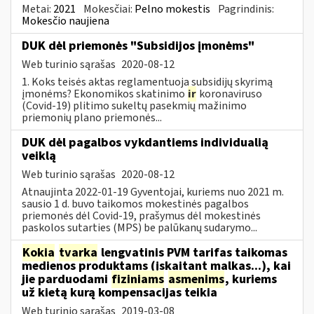
Metai:
2021
Mokesčiai:
Pelno mokestis
Pagrindinis:
Mokesčio naujiena
DUK dėl priemonės "Subsidijos įmonėms"
Web turinio sąrašas
2020-08-12
1. Koks teisės aktas reglamentuoja subsidijų skyrimą
įmonėms? Ekonomikos skatinimo
ir
koronaviruso
(Covid-19) plitimo sukeltų pasekmių mažinimo
priemonių plano priemonės...
DUK dėl pagalbos vykdantiems individualią
veiklą
Web turinio sąrašas
2020-08-12
Atnaujinta 2022-01-19 Gyventojai, kuriems nuo 2021 m.
sausio 1 d. buvo taikomos mokestinės pagalbos
priemonės dėl Covid-19, prašymus dėl mokestinės
paskolos sutarties (MPS) be palūkanų sudarymo...
Kokia
tvarka
lengvatinis PVM tarifas taikomas
medienos produktams (įskaitant malkas...), kai
jie parduodami
fiziniams
asmenims
, kuriems
už kietą kurą kompensacijas teikia
Web turinio sąrašas
2019-03-08