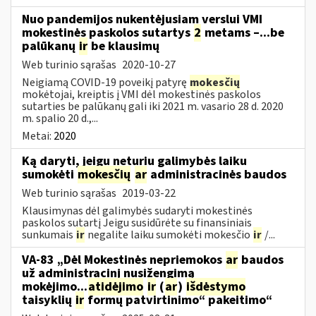
Nuo pandemijos nukentėjusiam verslui VMI
mokestinės paskolos sutartys
2
metams –...be
palūkanų
ir
be klausimų
Web turinio sąrašas
2020-10-27
Neigiamą COVID-19 poveikį patyrę
mokesčių
mokėtojai, kreiptis į VMI dėl mokestinės paskolos
sutarties be palūkanų gali iki 2021 m. vasario 28 d. 2020
m. spalio 20 d.,...
Metai:
2020
Ką daryti, jeigu neturiu galimybės laiku
sumokėti
mokesčių
ar
administracinės baudos
Web turinio sąrašas
2019-03-22
Klausimynas dėl galimybės sudaryti mokestinės
paskolos sutartį Jeigu susidūrėte su finansiniais
sunkumais
ir
negalite laiku sumokėti mokesčio
ir
/...
VA-83 „Dėl Mokestinės nepriemokos
ar
baudos
už administracinį nusižengimą
mokėjimo...
atidėjimo
ir
(
ar
)
išdėstymo
taisyklių
ir
formų patvirtinimo“ pakeitimo“