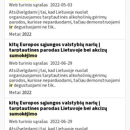
Web turinio sąrašas
2022-05-03
Atsižvelgdami į tai, kad Lietuvoje nuolat
organizuojamos tarptautinės alkoholinių gėrimų
parodos, kuriose neparduodami, tačiau demonstruojami
ir
degustuojami ne tik...
Metai:
2022
kitų Europos sąjungos valstybių narių į
tarptautines parodas Lietuvoje bei akcizų
sumokėjimo
Web turinio sąrašas
2022-06-29
Atsižvelgdami į tai, kad Lietuvoje nuolat
organizuojamos tarptautinės alkoholinių gėrimų
parodos, kuriose neparduodami, tačiau demonstruojami
ir
degustuojami ne tik...
Metai:
2022
kitų Europos sąjungos valstybių narių į
tarptautines parodas Lietuvoje bei akcizų
sumokėjimo
Web turinio sąrašas
2022-06-29
Atsižvelgdami į tai, kad Lietuvoje nuolat