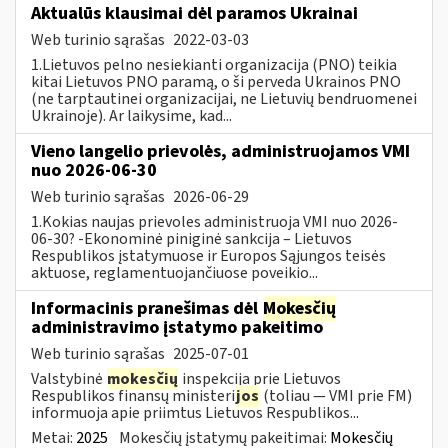
Aktualūs klausimai dėl paramos Ukrainai
Web turinio sąrašas
2022-03-03
1.Lietuvos pelno nesiekianti organizacija (PNO) teikia
kitai Lietuvos PNO paramą, o ši perveda Ukrainos PNO
(ne tarptautinei organizacijai, ne Lietuvių bendruomenei
Ukrainoje). Ar laikysime, kad...
Vieno langelio prievolės, administruojamos VMI
nuo 2026-06-30
Web turinio sąrašas
2026-06-29
1.Kokias naujas prievoles administruoja VMI nuo 2026-
06-30? -Ekonominė piniginė sankcija – Lietuvos
Respublikos įstatymuose ir Europos Sąjungos teisės
aktuose, reglamentuojančiuose poveikio...
Informacinis pranešimas dėl
Mokesčių
administravimo įstatymo pakeitimo
Web turinio sąrašas
2025-07-01
Valstybinė
mokesčių
inspekcija prie Lietuvos
Respublikos finansų ministeri
jos
(toliau — VMI prie FM)
informuoja apie priimtus Lietuvos Respublikos...
Metai:
2025
Mokesčių įstatymų pakeitimai:
Mokesčių