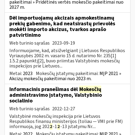
pakeitimai » Pridėtinės vertės mokesčio pakeitimai nuo
2027 m.
Dėl importuojamų akcizais apmokestinamų
prekių gabenimo, kad neatsirastų prievolės
mokėti importo akcizus, tvarkos aprašo
patvirtinimo
Web turinio sąrašas
2023-09-19
Informuojame, kad, atsižvelgiant į Lietuvos Respublikos
Vyriausybės 2002 m. vasario 15 d. nutarimo Nr. 235[1]
1.5.2 papunktį[2], buvo priimtas Valstybinės mokesčių
inspekcijos prie Lietuvos...
Metai:
2023
Mokesčių įstatymų pakeitimai:
MĮP 2021 »
Akcizų mokesčių pakeitimai nuo 2023 m.
Informacinis pranešimas dėl
Mokesčių
administravimo įstatymo, Valstybinio
socialinio
Web turinio sąrašas
2022-12-27
Valstybinė mokesčių inspekcija prie Lietuvos
Respublikos finansų ministerijos (toliau — VMI prie FM)
informuoja, jog 202
2
-1
2
-13 įstatymu Nr....
Metai:
2022
Mokesčių įstatymų pakeitimai:
MĮP 2021 »