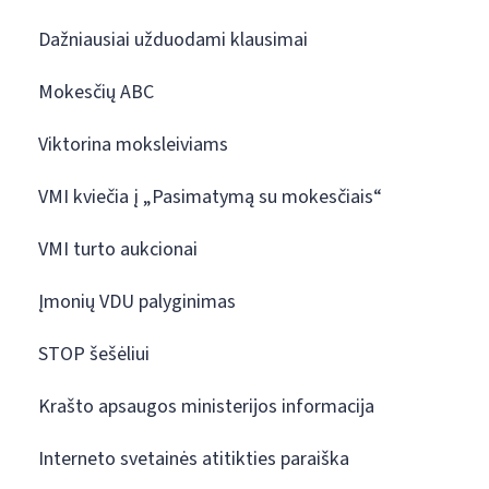
Dažniausiai užduodami klausimai
Mokesčių ABC
Viktorina moksleiviams
VMI kviečia į „Pasimatymą su mokesčiais“
VMI turto aukcionai
Įmonių VDU palyginimas
STOP šešėliui
Krašto apsaugos ministerijos informacija
Interneto svetainės atitikties paraiška