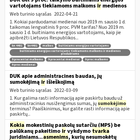
vartotojams tiekiamoms malkoms
ir
medienos
Web turinio sąrašas
2022-04-21
1. Kokiai parduodamai medienai nuo 2019 m. sausio 1 d.
taikomas lengvatinis 9 proc. PVM tarifas? Nuo 2019 m.
sausio 1 d. buitiniams energijos vartotojams, kaip jie
apibrėžti Lietuvos Respublikos...
kn 4401
kn4401
malkos
buitiniams energijos vartotojams
buitiniams energijos vartotojams tiekiamoms malkoms ir medienos
produktams
9 procentai malkoms
9 procentai medienai
9 proc malkoms
9 proc medienai
DUK apie administracines baudas, jų
sumokėjimą
ir
išieškojimą
Web turinio sąrašas
2022-03-09
1. Kur galima rasti informaciją apie paskirtų baudų už
administracinius nusižengimus sumas, jų
sumokėjimo
terminus? Paaiškinimus, kur galite rasti informaciją apie
paskirtų...
Kokia
mokestinių paskolų sutarčių (MPS) be
palūkanų pakeitimo
ir
vykdymo
tvarka
juridiniams...
asmenims
, kurių nesumokėtų