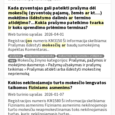
Kada gyventojas gali pateikti prašymą dėl
mokesčių
(gyventojų pajamų, žemės
ar
kt....)
mokėjimo
išdėstymo
dalimis
ar
termino
atidėjimo
?...
Kokia
prašymo pateikimo
tvarka
ir
koks sprendimo priėmimo terminas?
Web turinio sąrašas
2026-04-01
Registraci
jos
numeris KM3150 Ši informacija skelbiama:
Prašymas išdėstyti
mokesčių
ar
baudų sumokėjimą
Aspektas Komentaras...
prašymas
mokestinė nepriemoka
mokestinės nepriemokos atidėjimas
Mokesčių žinyno kategorijos:
Prašymai, pažymos ir
mps
mokėjimo duomenys » Pažymų užsakymas ir prašymų
teikimas » Prašymas atidėti arba išdėstyti mokestinę
nepriemoką
Kokios nekilnojamojo turto mokesčio lengvatos
taikomos
fiziniams
asmenims
?
Web turinio sąrašas
2026-01-07
Registracijos numeris KM1580 Ši informacija skelbiama:
Fiziniams asmenims Fiziniams asmenims nekilnojamojo
turto mokesčiu neapmokestinamas toks nekilnojamasis
turtas, kuris: nekilnojamasis turtas...