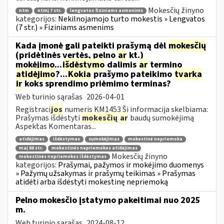
Mokesčių žinyno
ntm
ntmį 7 str.
lengvatos fiziniams asmenims
kategorijos:
Nekilnojamojo turto mokestis » Lengvatos
(7 str.) » Fiziniams asmenims
Kada įmonė gali pateikti prašymą dėl
mokesčių
(pridėtinės vertės, pelno
ar
kt.)
mokėjimo...
išdėstymo
dalimis
ar
termino
atidėjimo
?...
Kokia
prašymo pateikimo
tvarka
ir
koks sprendimo priėmimo terminas?
Web turinio sąrašas
2026-04-01
Registraci
jos
numeris KM1453 Ši informacija skelbiama:
Prašymas išdėstyti
mokesčių
ar
baudų sumokėjimą
Aspektas Komentaras...
atidėjimas
išdėstymas
sumokėjimas
mokestinė nepriemoka
maį 88 str.
mokestinės nepriemokos atidėjimas
Mokesčių žinyno
mokestinės nepriemokos išdėstymas
kategorijos:
Prašymai, pažymos ir mokėjimo duomenys
» Pažymų užsakymas ir prašymų teikimas » Prašymas
atidėti arba išdėstyti mokestinę nepriemoką
Pelno mokesčio įstatymo pakeitimai nuo 2025
m.
Web turinio sąrašas
2024-08-12