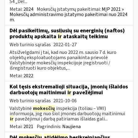
54 „Dėl...
Metai:
2024
Mokesčių įstatymų pakeitimai:
MĮP 2021 »
Mokesčių administravimo įstatymo pakeitimai nuo 2024
m.
Dėl pasikeitimų, susijusių su energinių (naftos)
produktų apskaita
ir
ataskaitų teikimu
Web turinio sąrašas
2022-01-27
Atsižvelgdami į tai, kad nuo 2022 m. sausio 7 d. kuro
objektų eksploatuotojams panaikinta prievolė
Valstybinėje mokesčių inspekcijoje įregistruoti /
išregistruoti kuro objektus,...
Metai:
2022
Kol tęsis ekstremalioji situacija, įmonių išlaidos
darbuotojų maitinimui
ir
pavežėjimui
Web turinio sąrašas
2021-10-06
Valstybinė
mokesčių
inspekcija (toliau – VMI)
informuoja, jog nuo šiol įmonės darbuotojų maitinimui
ir
pavežėjimui į darbą patiriamas išlaidas gali...
Metai:
2021
Pagrindinis:
Naujiena
Dėl
mokesčių
atidėjimo
besikreipiančius