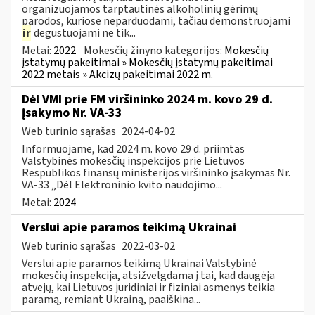
organizuojamos tarptautinės alkoholinių gėrimų
parodos, kuriose neparduodami, tačiau demonstruojami
ir
degustuojami ne tik...
Metai:
2022
Mokesčių žinyno kategorijos:
Mokesčių
įstatymų pakeitimai » Mokesčių įstatymų pakeitimai
2022 metais » Akcizų pakeitimai 2022 m.
Dėl VMI prie FM viršininko 2024 m. kovo 29 d.
įsakymo Nr. VA-33
Web turinio sąrašas
2024-04-02
Informuojame, kad 2024 m. kovo 29 d. priimtas
Valstybinės mokesčių inspekcijos prie Lietuvos
Respublikos finansų ministerijos viršininko įsakymas Nr.
VA-33 „Dėl Elektroninio kvito naudojimo...
Metai:
2024
Verslui apie paramos teikimą Ukrainai
Web turinio sąrašas
2022-03-02
Verslui apie paramos teikimą Ukrainai Valstybinė
mokesčių inspekcija, atsižvelgdama į tai, kad daugėja
atvejų, kai Lietuvos juridiniai ir fiziniai asmenys teikia
paramą, remiant Ukrainą, paaiškina...