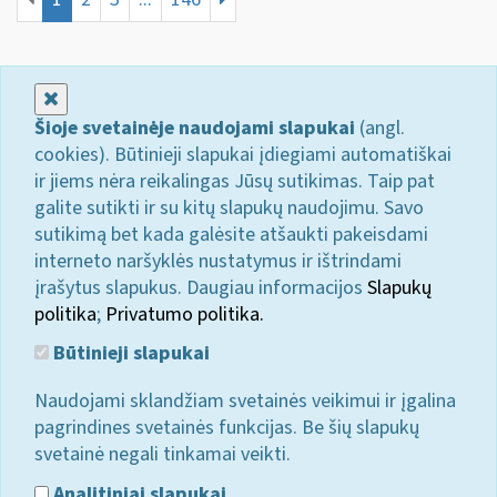
Uždaryti
Šioje svetainėje naudojami slapukai
(angl.
cookies). Būtinieji slapukai įdiegiami automatiškai
ir jiems nėra reikalingas Jūsų sutikimas. Taip pat
galite sutikti ir su kitų slapukų naudojimu. Savo
sutikimą bet kada galėsite atšaukti pakeisdami
interneto naršyklės nustatymus ir ištrindami
įrašytus slapukus. Daugiau informacijos
Slapukų
politika
;
Privatumo politika.
Būtinieji slapukai
Naudojami sklandžiam svetainės veikimui ir įgalina
pagrindines svetainės funkcijas. Be šių slapukų
svetainė negali tinkamai veikti.
Analitiniai slapukai