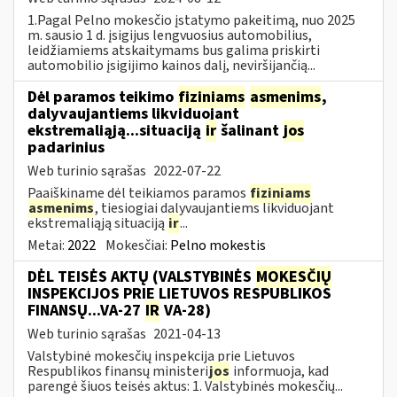
1.Pagal Pelno mokesčio įstatymo pakeitimą, nuo 2025
m. sausio 1 d. įsigijus lengvuosius automobilius,
leidžiamiems atskaitymams bus galima priskirti
automobilio įsigijimo kainos dalį, neviršijančią...
Dėl paramos teikimo
fiziniams
asmenims
,
dalyvaujantiems likviduojant
ekstremaliąją...situaciją
ir
šalinant
jos
padarinius
Web turinio sąrašas
2022-07-22
Paaiškiname dėl teikiamos paramos
fiziniams
asmenims
, tiesiogiai dalyvaujantiems likviduojant
ekstremaliąją situaciją
ir
...
Metai:
2022
Mokesčiai:
Pelno mokestis
DĖL TEISĖS AKTŲ (VALSTYBINĖS
MOKESČIŲ
INSPEKCIJOS PRIE LIETUVOS RESPUBLIKOS
FINANSŲ...VA-27
IR
VA-28)
Web turinio sąrašas
2021-04-13
Valstybinė mokesčių inspekcija prie Lietuvos
Respublikos finansų ministeri
jos
informuoja, kad
parengė šiuos teisės aktus: 1. Valstybinės mokesčių...