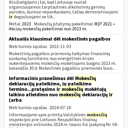
Atsižvelgdami į tai, kad Lietuvoje nuolat
organizuojamos tarptautinės alkoholinių gėrimų
parodos, kuriose neparduodami, tačiau demonstruojami
ir
degustuojami ne tik...
Metai:
2023
Mokesčių įstatymų pakeitimai:
MĮP 2021 »
Akcizų mokesčių pakeitimai nuo 2023 m.
Aktualūs klausimai dėl mokestinės pagalbos
Web turinio sąrašas
2022-11-03
Mokestinių pagalbos priemonių taikymas finansinių
sunkumų turintiems nuo energetinės krizės
nukentėjusiems mokesčių mokėtojams baigėsi 2023 m.
balandžio 30 d. Mokestinės pagalbos priemonės buvo...
Informacinis pranešimas dėl
Mokesčių
deklaracijų pateikimo, jų pateikimo
termino...pratęsimo
ir
mokesčių
mokėtojų
laikino atleidimo nuo
mokesčių
deklaracijų
ir
(arba
Web turinio sąrašas
2024-07-10
Informuojame apie priimtą Valstybinės
mokesčių
inspekcijos prie Lietuvos Respublikos finansų
ministerijos viršininko 2024 m. liepos 4 d. įsakymą Nr. VA-