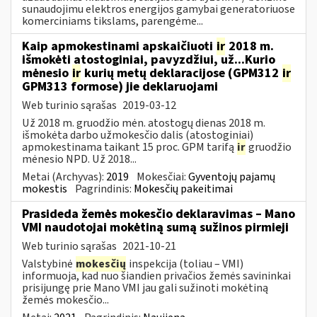
sunaudojimu elektros energijos gamybai generatoriuose
komerciniams tikslams, parengėme...
Kaip apmokestinami apskaičiuoti
ir
2018 m.
išmokėti atostoginiai, pavyzdžiui, už...Kurio
mėnesio
ir
kurių metų deklaracijose (GPM312
ir
GPM313 formose) jie deklaruojami
Web turinio sąrašas
2019-03-12
Už 2018 m. gruodžio mėn. atostogų dienas 2018 m.
išmokėta darbo užmokesčio dalis (atostoginiai)
apmokestinama taikant 15 proc. GPM tarifą
ir
gruodžio
mėnesio NPD. Už 2018...
Metai (Archyvas):
2019
Mokesčiai:
Gyventojų pajamų
mokestis
Pagrindinis:
Mokesčių pakeitimai
Prasideda žemės mokesčio deklaravimas – Mano
VMI naudotojai mokėtiną sumą sužinos pirmieji
Web turinio sąrašas
2021-10-21
Valstybinė
mokesčių
inspekcija (toliau – VMI)
informuoja, kad nuo šiandien privačios žemės savininkai
prisijungę prie Mano VMI jau gali sužinoti mokėtiną
žemės mokesčio...