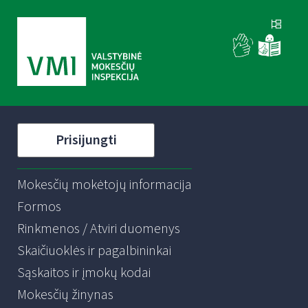
Prisijungti
Mokesčių mokėtojų informacija
Formos
Rinkmenos / Atviri duomenys
Skaičiuoklės ir pagalbininkai
Sąskaitos ir įmokų kodai
Mokesčių žinynas