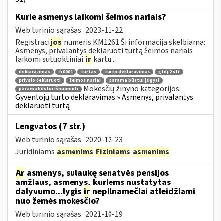
Kurie asmenys laikomi šeimos nariais?
Web turinio sąrašas
2023-11-22
Registraci
jos
numeris KM1261 Ši informacija skelbiama:
Asmenys, privalantys deklaruoti turtą Šeimos nariais
laikomi sutuoktiniai
ir
kartu...
deklaravimas
fr0001
turtas
turto deklaravimas
gtdį 2 str
privalo deklaruoti
šeimos nariai
parama būstui įsigyti
Mokesčių žinyno kategorijos:
parama būstui išnuomoti
Gyventojų turto deklaravimas » Asmenys, privalantys
deklaruoti turtą
Lengvatos (7 str.)
Web turinio sąrašas
2020-12-23
Juridiniams
asmenims
Fiziniams
asmenims
Ar
asmenys, sulaukę senatvės pensijos
amžiaus, asmenys, kuriems nustatytas
dalyvumo...lygis
ir
nepilnamečiai atleidžiami
nuo žemės mokesčio?
Web turinio sąrašas
2021-10-19