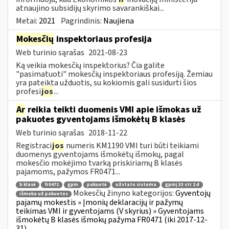
atnaujino subsidijų skyrimo savarankiškai...
Metai:
2021
Pagrindinis:
Naujiena
Mokesčių
inspektoriaus profesija
Web turinio sąrašas
2021-08-23
Ką veikia mokesčių inspektorius? Čia galite
"pasimatuoti" mokesčių inspektoriaus profesiją. Žemiau
yra pateikta užduotis, su kokiomis gali susidurti šios
profesi
jos
...
Ar
reikia teikti duomenis VMI apie išmokas už
pakuotes gyventojams išmokėtų B klasės
Web turinio sąrašas
2018-11-22
Registraci
jos
numeris KM1190 VMI turi būti teikiami
duomenys gyventojams išmokėtų išmokų, pagal
mokesčio mokėjimo tvarką priskiriamų B klasės
pajamoms, pažymos FR0471...
b klasė
fr0471
gpm
pakuotė
užstato sistema
gpmį 33 str 2 d
Mokesčių žinyno kategorijos:
Gyventojų
išmoka už pakuotes
pajamų mokestis » Įmonių deklaracijų ir pažymų
teikimas VMI ir gyventojams (V skyrius) » Gyventojams
išmokėtų B klasės išmokų pažyma FR0471 (iki 2017-12-
31)