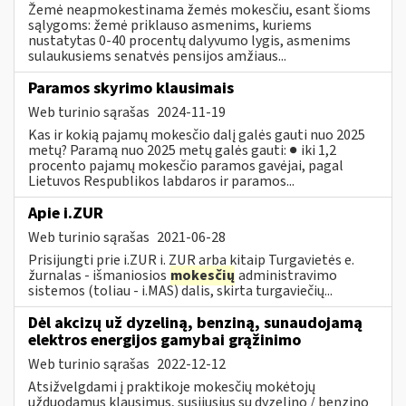
Žemė neapmokestinama žemės mokesčiu, esant šioms
sąlygoms: žemė priklauso asmenims, kuriems
nustatytas 0-40 procentų dalyvumo lygis, asmenims
sulaukusiems senatvės pensijos amžiaus...
Paramos skyrimo klausimais
Web turinio sąrašas
2024-11-19
Kas ir kokią pajamų mokesčio dalį galės gauti nuo 2025
metų? Paramą nuo 2025 metų galės gauti: ● iki 1,2
procento pajamų mokesčio paramos gavėjai, pagal
Lietuvos Respublikos labdaros ir paramos...
Apie i.ZUR
Web turinio sąrašas
2021-06-28
Prisijungti prie i.ZUR i. ZUR arba kitaip Turgavietės e.
žurnalas - išmaniosios
mokesčių
administravimo
sistemos (toliau - i.MAS) dalis, skirta turgaviečių...
Dėl akcizų už dyzeliną, benziną, sunaudojamą
elektros energijos gamybai grąžinimo
Web turinio sąrašas
2022-12-12
Atsižvelgdami į praktikoje mokesčių mokėtojų
užduodamus klausimus, susijusius su dyzelino / benzino