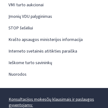
VMI turto aukcionai
Įmonių VDU palyginimas
STOP šešėliui
Krašto apsaugos ministerijos informacija
Interneto svetainės atitikties paraiška
Ieškome turto savininkų
Nuorodos
Konsultacijos mokesčių klausimais ir paslaugos
gyventojams: