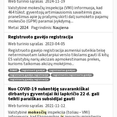
Web turinio sąrašas
2024-11-19
Valstybinė mokesčių inspekcija (VMI) informuoja, kad
464 tūkst. gyventojų artimiausiomis savaitėmis gaus
pranešimus apie jų prašymų skirti dalį sumokėto pajamų
mokesčio (GPM) paramai įvykdymą....
Metai:
2024
Pagrindinis:
Naujiena
Registruoto gavėjo registracija
Web turinio sąrašas
2023-04-05
Registruoto gavėjo registracija asmeniui suteikia teisę
neterminuotam laikotarpiui verslo tikslams gauti iš kitų
ES valstybių narių akcizais apmokestinamas prekes,
kurioms taikomas akcizų mokėjimo...
fr0647
registruoti gavėjai
registruotas gavėjas
registruoto gavėjo registracija
registruotis registruotu gavėju
registruotų gavėjų registracija
Nuo COVID-19 nukentėję savarankiškai
dirbantys gyventojai iki lapkričio 22 d. gali
teikti paraiškas subsidijai gauti
Web turinio sąrašas
2021-11-12
Valstybinė
mokesčių
inspekcija (toliau – VMI)
informuoja, kad Ekonomikos
ir
inovacijų ministerija