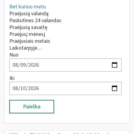
Bet kuriuo metu
Praėjusią valandą
Paskutines 24 valandas
Praėjusią savaitę
Praėjusį mėnesį
Praėjusiais metais
Laikotarpyje…
Nuo
Iki
Paieška