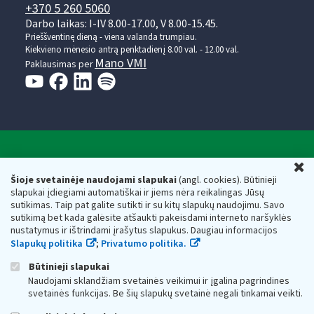
+370 5 260 5060
Darbo laikas: I-IV 8.00-17.00, V 8.00-15.45.
Prieššventinę dieną - viena valanda trumpiau.
Kiekvieno mėnesio antrą penktadienį 8.00 val. - 12.00 val.
Mano VMI
Paklausimas per
Valstybinė mokesčių inspekcija prie Lietuvos
U
Respublikos finansų ministerijos
Šioje svetainėje naudojami slapukai
(angl. cookies). Būtinieji
slapukai įdiegiami automatiškai ir jiems nėra reikalingas Jūsų
Biudžetinė įstaiga. Juridinio asmens kodas — 188659752,
sutikimas. Taip pat galite sutikti ir su kitų slapukų naudojimu. Savo
adresas: Vasario 16-osios g. 14, 01107 Vilnius, Lietuva, el.paštas:
sutikimą bet kada galėsite atšaukti pakeisdami interneto naršyklės
vmi@vmi.lt
, E. pristatymo dėžutės adresas 188659752
nustatymus ir ištrindami įrašytus slapukus. Daugiau informacijos
Duomenys apie Valstybinę mokesčių inspekciją prie Lietuvos
Slapukų politika
;
Privatumo politika.
Respublikos finansų ministerijos kaupiami ir saugomi Juridinių
asmenų registre
Būtinieji slapukai
Naudojami sklandžiam svetainės veikimui ir įgalina pagrindines
svetainės funkcijas. Be šių slapukų svetainė negali tinkamai veikti.