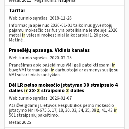
Metai:
2021
Pagrindinis:
Naujiena
Tarifai
Web turinio sąrašas
2018-11-26
Informacija apie nuo 2026-01-01 taikomus gyventojų
pajamų mokesčio tarifus yra pateikiama lentelėje: 2026
metai
ir
vėlesni mokestiniai laikotarpiai 1. 20 proc.
Metinė...
Pranešėjų apsauga. Vidinis kanalas
Web turinio sąrašas
2020-02-25
Pranešimus apie pažeidimus VMI gali pateikti esami
ir
buvę VMI tarnautojai
ir
darbuotojai ar asmenys susiję su
VMI sutartiniais santykiais....
Dėl LR pelno mokesčio įstatymo 30 straipsnio 4
dalies
ir
38-
2
straipsnio
2
dalies
Web turinio sąrašas
2026-01-07
Atsižvelgdami į Lietuvos Respublikos pelno mokesčio
įstatymo Nr. IX-675 5, 17, 18, 30, 33, 34, 35, 38
2
, 41, 43
ir
561 straipsnių pakeitimo...
Metai:
2025