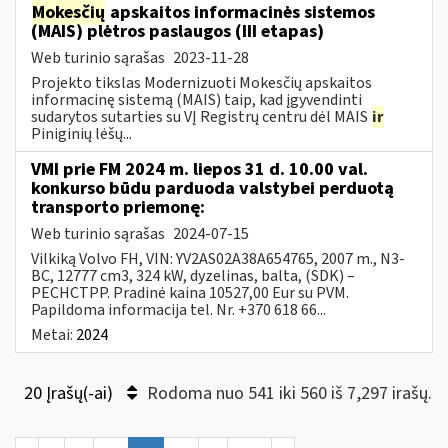
Mokesčių
apskaitos informacinės sistemos
(MAIS) plėtros paslaugos (III etapas)
Web turinio sąrašas
2023-11-28
Projekto tikslas Modernizuoti Mokesčių apskaitos
informacinę sistemą (MAIS) taip, kad įgyvendinti
sudarytos sutarties su VĮ Registrų centru dėl MAIS
ir
Piniginių lėšų...
VMI prie FM 2024 m. liepos 31 d. 10.00 val.
konkurso būdu parduoda valstybei perduotą
transporto priemonę:
Web turinio sąrašas
2024-07-15
Vilkiką Volvo FH, VIN: YV2AS02A38A654765, 2007 m., N3-
BC, 12777 cm3, 324 kW, dyzelinas, balta, (SDK) –
PECHCTPP. Pradinė kaina 10527,00 Eur su PVM.
Papildoma informacija tel. Nr. +370 618 66...
Metai:
2024
20 Įrašų(-ai)
Rodoma nuo 541 iki 560 iš 7,297 irašų.