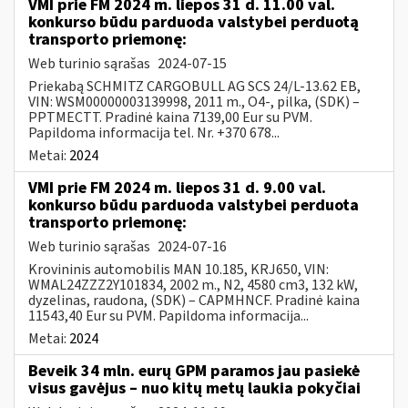
VMI prie FM 2024 m. liepos 31 d. 11.00 val.
konkurso būdu parduoda valstybei perduotą
transporto priemonę:
Web turinio sąrašas
2024-07-15
Priekabą SCHMITZ CARGOBULL AG SCS 24/L-13.62 EB,
VIN: WSM00000003139998, 2011 m., O4-, pilka, (SDK) –
PPTMECTT. Pradinė kaina 7139,00 Eur su PVM.
Papildoma informacija tel. Nr. +370 678...
Metai:
2024
VMI prie FM 2024 m. liepos 31 d. 9.00 val.
konkurso būdu parduoda valstybei perduota
transporto priemonę:
Web turinio sąrašas
2024-07-16
Krovininis automobilis MAN 10.185, KRJ650, VIN:
WMAL24ZZZ2Y101834, 2002 m., N2, 4580 cm3, 132 kW,
dyzelinas, raudona, (SDK) – CAPMHNCF. Pradinė kaina
11543,40 Eur su PVM. Papildoma informacija...
Metai:
2024
Beveik 34 mln. eurų GPM paramos jau pasiekė
visus gavėjus – nuo kitų metų laukia pokyčiai