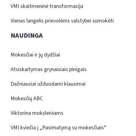
VMI skaitmeninė transformacija
Vienas langelis prievolėms valstybei sumokėti
NAUDINGA
Mokesčiai ir jų dydžiai
Atsiskaitymas grynaisiais pinigais
Dažniausiai užduodami klausimai
Mokesčių ABC
Viktorina moksleiviams
VMI kviečia į „Pasimatymą su mokesčiais“