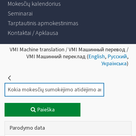
Mokesčių kalendorius
Seminarai
Tarptautinis apmokestinimas
Kontaktai / Apklausa
VMI Machine translation / VMI Машинный перевод /
VMI Машинний переклад (
English
,
Русский
,
Українська
)
Paieška
Parodymo data