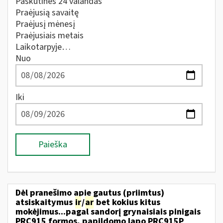
Paskutines 24 valandas
Praėjusią savaitę
Praėjusį mėnesį
Praėjusiais metais
Laikotarpyje…
Nuo
Iki
Paieška
Dėl pranešimo apie gautus (priimtus)
atsiskaitymus
ir
/
ar
bet kokius kitus
mokėjimus...pagal sandorį grynaisiais pinigais
PRC915 formos, papildomo lapo PRC915P