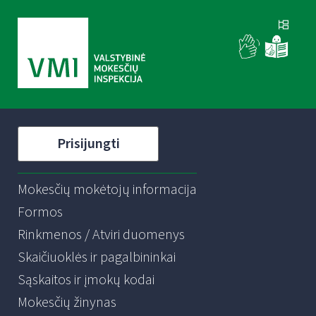
Prisijungti
Mokesčių mokėtojų informacija
Formos
Rinkmenos / Atviri duomenys
Skaičiuoklės ir pagalbininkai
Sąskaitos ir įmokų kodai
Mokesčių žinynas