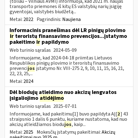
(toliau – Vilniaus AVMI) informuoja, kad 2021 m. naujas
transporto priemones iš kitų ES valstybių narių įsigiję
gyventojai, valstybės biudžetą...
Metai:
2022
Pagrindinis:
Naujiena
Informacinis pranešimas dėl LR pinigų plovimo
ir
teroristų finansavimo prevencijos...įstatymo
pakeitimo
ir
papildymo
Web turinio sąrašas
2024-05-09
Informuojame, kad 2024-04-18 priimtas Lietuvos
Respublikos pinigų plovimo ir teroristų finansavimo
prevenci
jos
įstatymo Nr. VIII-275 2, 9, 10, 11, 15, 16, 21,
22, 23, 25,...
Metai:
2024
Dėl biodujų atleidimo nuo akcizų lengvatos
įsigaliojimo
atidėjimo
Web turinio sąrašas
2025-07-01
Informuojame, kad pakeitimu[1] buvo papildyta AĮ[
2
] 43
straipsnio 1 dalis 6 punktu, kuriame nustatoma, kad nuo
akcizų atleidžiamos biodu
jos
, kaip...
Metai:
2025
Mokesčių įstatymų pakeitimai:
Akcizų
pakeitimai nuo 2025 m.