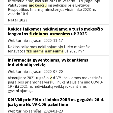
Informuojame, kad nuo 2023 m. vasario 13 d. įsigaliojo
Valstybinės
mokesčių
inspekcijos prie Lietuvos
Respublikos finansų ministerijos viršininko 2023 m.
vasario 10 d....
Metai:
2023
Kokios taikomos nekilnojamojo turto mokesčio
lengvatos
fiziniams
asmenims
už 2025
Web turinio sąrašas
2020-11-17
Kokios taikomos nekilnojamojo turto mokesčio
lengvatos
fiziniams
asmenims
už 2025 m.?
Informacija gyventojams, vykdantiems
individualią veiklą
Web turinio sąrašas
2020-07-20
Atnaujinta 2021 rugsėjo
2
d. VMI teikiamos mokestinės
pagalbos priemonės verslui, nukentėjusiam nuo COVID-
19 - iki 2021 m. Individualią veiklą vykdantiems
gyventojams,...
Dėl VMI prie FM viršininko 2004 m. gegužės 26 d.
įsakymo Nr. VA-106 pakeitimo
Web turinio sąrašas
2024-01-23