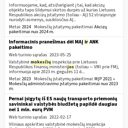
Informuojame, kad, atsižvelgiant į tai, kad akcizų
objektu tapo šildymui skirtos durpės už kurias Lietuvos
Respublikos akcizų įstatymo (toliau - AĮ) 52 straipsnyje
nurodyti asmenys, susiklosčius AĮ...
Metai:
2024
Mokesčių įstatymų pakeitimai:
Akcizų
pakeitimai nuo 2024 m.
Informacinis pranešimas dėl MAĮ
ir
ANK
pakeitimo
Web turinio sąrašas
2023-05-25
Valstybinė
mokesčių
inspekcija prie Lietuvos
Respublikos finansų ministeri
jos
(toliau — VMI prie FM),
informuoja apie 2023 m. gegužės 11 d....
Metai:
2023
Mokesčių įstatymų pakeitimai:
MĮP 2021 »
Mokesčių administravimo įstatymo pakeitimai nuo 2023
m.
Pernai įsigytų iš ES naujų transporto priemonių
savininkai valstybės biudžetą papildė daugiau
nei 1 mln. eurų PVM
Web turinio sąrašas
2022-02-17
Vilniaus apskrities valstybinė mokesčių inspekcija