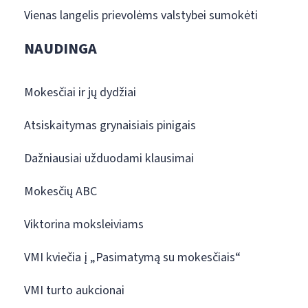
Vienas langelis prievolėms valstybei sumokėti
NAUDINGA
Mokesčiai ir jų dydžiai
Atsiskaitymas grynaisiais pinigais
Dažniausiai užduodami klausimai
Mokesčių ABC
Viktorina moksleiviams
VMI kviečia į „Pasimatymą su mokesčiais“
VMI turto aukcionai