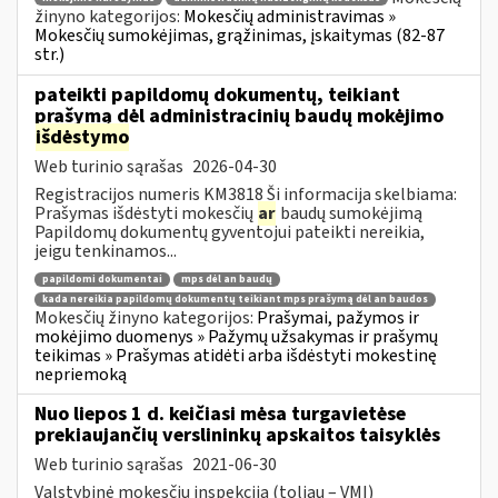
žinyno kategorijos:
Mokesčių administravimas »
Mokesčių sumokėjimas, grąžinimas, įskaitymas (82-87
str.)
pateikti papildomų dokumentų, teikiant
prašymą dėl administracinių baudų mokėjimo
išdėstymo
Web turinio sąrašas
2026-04-30
Registracijos numeris KM3818 Ši informacija skelbiama:
Prašymas išdėstyti mokesčių
ar
baudų sumokėjimą
Papildomų dokumentų gyventojui pateikti nereikia,
jeigu tenkinamos...
papildomi dokumentai
mps dėl an baudų
kada nereikia papildomų dokumentų teikiant mps prašymą dėl an baudos
Mokesčių žinyno kategorijos:
Prašymai, pažymos ir
mokėjimo duomenys » Pažymų užsakymas ir prašymų
teikimas » Prašymas atidėti arba išdėstyti mokestinę
nepriemoką
Nuo liepos 1 d. keičiasi mėsa turgavietėse
prekiaujančių verslininkų apskaitos taisyklės
Web turinio sąrašas
2021-06-30
Valstybinė mokesčių inspekcija (toliau – VMI)