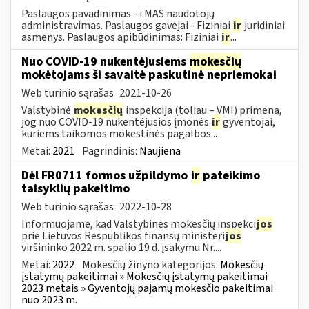
Paslaugos pavadinimas - i.MAS naudotojų
administravimas. Paslaugos gavėjai - Fiziniai
ir
juridiniai
asmenys. Paslaugos apibūdinimas: Fiziniai
ir
...
Nuo COVID-19 nukentėjusiems
mokesčių
mokėtojams ši savaitė paskutinė nepriemokai
Web turinio sąrašas
2021-10-26
Valstybinė
mokesčių
inspekcija (toliau – VMI) primena,
jog nuo COVID-19 nukentėjusios įmonės
ir
gyventojai,
kuriems taikomos mokestinės pagalbos...
Metai:
2021
Pagrindinis:
Naujiena
Dėl FR0711 formos užpildymo
ir
pateikimo
taisyklių pakeitimo
Web turinio sąrašas
2022-10-28
Informuojame, kad Valstybinės mokesčių inspekci
jos
prie Lietuvos Respublikos finansų ministeri
jos
viršininko 2022 m. spalio 19 d. įsakymu Nr....
Metai:
2022
Mokesčių žinyno kategorijos:
Mokesčių
įstatymų pakeitimai » Mokesčių įstatymų pakeitimai
2023 metais » Gyventojų pajamų mokesčio pakeitimai
nuo 2023 m.