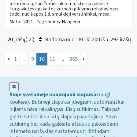
informuoja, kad Žemės ūkio ministerija pakeitė
Turgavietės apskaitos žurnalo pildymo reikalavimus,
todėl nuo liepos 1 d. smulkieji verslininkai, mėsa...
Metai:
2021
Pagrindinis:
Naujiena
20 Įrašų(-ai)
Rodoma nuo 181 iki 200 iš 7,293 irašų.
1
...
9
10
11
...
365
Uždaryti
Šioje svetainėje naudojami slapukai
(angl.
cookies). Būtinieji slapukai įdiegiami automatiškai
ir jiems nėra reikalingas Jūsų sutikimas. Taip pat
galite sutikti ir su kitų slapukų naudojimu. Savo
sutikimą bet kada galėsite atšaukti pakeisdami
interneto naršyklės nustatymus ir ištrindami