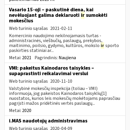
Vasario 15-oji – paskutinė diena, kai
nevėluojant galima deklaruoti
ir
sumokėti
mokesčius
Web turinio sąrašas
2021-02-11
Komercinio naudojimo nekilnojamasis turtas -
administracinės, viešbučių, paslaugų, prekybos,
maitinimo, poilsio, gydymo, kultūros, mokslo
ir
sporto
paskirties statiniai ar...
Metai:
2021
Pagrindinis:
Naujiena
VMI: pakeitus Kainodaros taisykles –
supaprastinti reikalavimai verslui
Web turinio sąrašas
2020-11-10
Valstybinė mokesčių inspekcija (toliau – VMI)
informuoja, jog pakeistos Kainodaros taisyklių[1]
nuostatos, kurios leis mokesčių mokėtojams paprasčiau
pagrįsti mažos pridėtinės vertės paslaugų...
Metai:
2020
i.MAS naudotojų administravimas
Web turinio sąrašas
2020-04-09