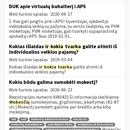
DUK apie virtualų buhalterį i.APS
Web turinio sąrašas
2020-09-17
1. Kas gali jungtis prie i.APS? Gyventojai, vykdantys
individualią veiklą su pažyma, su verslo liudijimu, ne PVM
mokėtojai, PVM mokėtojai, gali tvarkyti supaprastintą
apskaitą i.APS. Nuo 2019-01-01...
Kokias išlaidas
ir
kokia
tvarka
galite atimti iš
individualios veiklos pajamų?
Web turinio sąrašas
2019-03-04
Kokias išlaidas
ir
kokia
tvarka
galite atimti iš
individualios veiklos pajamų?
Kokiu būdu galima sumokėti mokestį?
Web turinio sąrašas
2026-06-23
Registracijos numeris KM0415 Ši informacija skelbiama:
Mokesčių
sumokėjimas, grąžinimas, įskaitymas (82-87
str.) Mokestį sumokėti galima: per kredito arba kitą
mokėjimą...
ank
roik
mokesčių administravimas
maį 83 str.
mokesčių sumokėjimas
sumokėjimo būdai
mokėjimas už kitą asmenį
Mokesčių
mokėjimo nurodymas
administracinių nusižengimų kodeksas