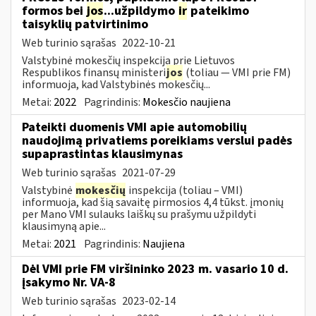
formos bei
jos
...užpildymo
ir
pateikimo
taisyklių patvirtinimo
Web turinio sąrašas
2022-10-21
Valstybinė mokesčių inspekcija prie Lietuvos
Respublikos finansų ministeri
jos
(toliau ― VMI prie FM)
informuoja, kad Valstybinės mokesčių...
Metai:
2022
Pagrindinis:
Mokesčio naujiena
Pateikti duomenis VMI apie automobilių
naudojimą privatiems poreikiams verslui padės
supaprastintas klausimynas
Web turinio sąrašas
2021-07-29
Valstybinė
mokesčių
inspekcija (toliau – VMI)
informuoja, kad šią savaitę pirmosios 4,4 tūkst. įmonių
per Mano VMI sulauks laiškų su prašymu užpildyti
klausimyną apie...
Metai:
2021
Pagrindinis:
Naujiena
Dėl VMI prie FM viršininko 2023 m. vasario 10 d.
įsakymo Nr. VA-8
Web turinio sąrašas
2023-02-14