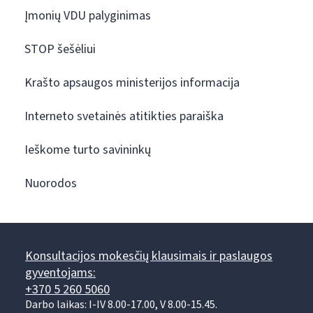
Įmonių VDU palyginimas
STOP šešėliui
Krašto apsaugos ministerijos informacija
Interneto svetainės atitikties paraiška
Ieškome turto savininkų
Nuorodos
Konsultacijos mokesčių klausimais ir paslaugos
gyventojams:
+370 5 260 5060
Darbo laikas: I-IV 8.00-17.00, V 8.00-15.45.