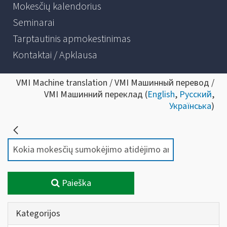
Mokesčių kalendorius
Seminarai
Tarptautinis apmokestinimas
Kontaktai / Apklausa
VMI Machine translation / VMI Машинный перевод /
VMI Машинний переклад (
English
,
Русский
,
Українська
)
Paieška
Kategorijos