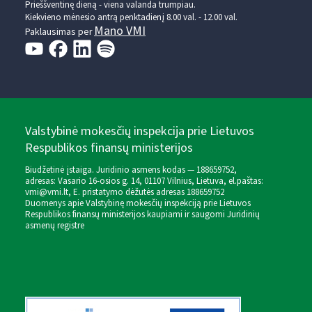
Prieššventinę dieną - viena valanda trumpiau.
Kiekvieno mėnesio antrą penktadienį 8.00 val. - 12.00 val.
Mano VMI
Paklausimas per
Valstybinė mokesčių inspekcija prie Lietuvos
Respublikos finansų ministerijos
Biudžetinė įstaiga. Juridinio asmens kodas — 188659752,
adresas: Vasario 16-osios g. 14, 01107 Vilnius, Lietuva, el.paštas:
vmi@vmi.lt
, E. pristatymo dėžutės adresas 188659752
Duomenys apie Valstybinę mokesčių inspekciją prie Lietuvos
Respublikos finansų ministerijos kaupiami ir saugomi Juridinių
asmenų registre