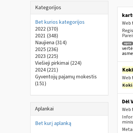
Kategorijos
kart
Bet kurios kategorijos
Web t
2022
(370)
Regis
2021
(348)
Parei
Naujiena
(314)
epris
vertė
2025
(236)
asmen
2023
(225)
Viešieji pirkimai
(224)
2024
(221)
Kok
Gyventojų pajamų mokestis
Web t
(151)
Koki
Dėl 
Aplankai
Web t
Infor
minis
Bet kurį aplanką
Metai