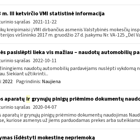
 m. III ketvirčio VMI statistinė informacija
urinio sąrašas
2021-11-22
ikų kreipimaisi į VMI dirbančius asmenis Valstybinės mokesčių insp
terijos viršininko 2017 m. gruodžio 27 d. įsakymu Nr. VA-125 „Dėl Va
ės pasislėpti lieka vis mažiau – naudotų automobilių p
urinio sąrašas
2022-10-11
iningiems naudotų automobilių pardavėjams nuslėpti vykdomą ne
u. Siekiant užtikrinti...
:
2022
Pagrindinis:
Naujiena
s aparatų
ir
grynųjų pinigų priėmimo dokumentų naud
urinio sąrašas
2020-04-07
 aparatų ir grynųjų pinigų priėmimo dokumentų naudojimas Naudoj
se, kuriose asmenys už jiems parduodamas prekes arba suteikiama
ymas išdėstyti mokestinę nepriemoką