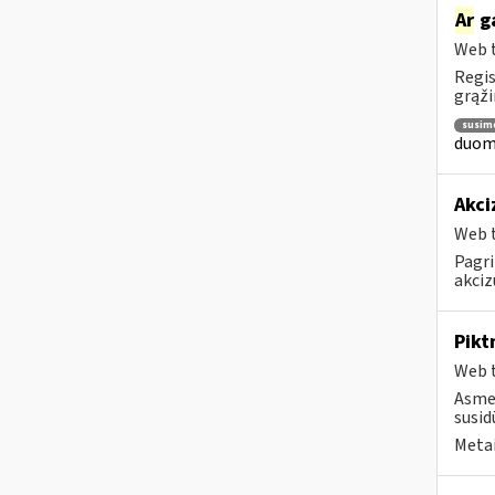
Ar
ga
Web t
Regis
grąži
susim
duome
Akci
Web t
Pagri
akciz
Pikt
Web t
Asmen
susid
Metai