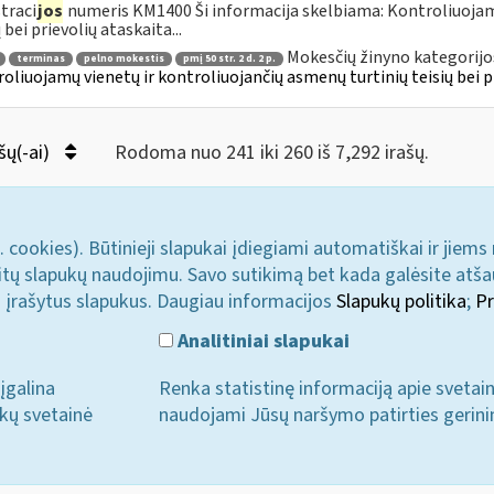
traci
jos
numeris KM1400 Ši informacija skelbiama: Kontroliuoja
 bei prievolių ataskaita...
Mokesčių žinyno kategorijo
terminas
pelno mokestis
pmį 50 str. 2 d. 2 p.
oliuojamų vienetų ir kontroliuojančių asmenų turtinių teisių bei p
šų(-ai)
Rodoma nuo 241 iki 260 iš 7,292 irašų.
. cookies). Būtinieji slapukai įdiegiami automatiškai ir jiems
u kitų slapukų naudojimu. Savo sutikimą bet kada galėsite atš
i įrašytus slapukus. Daugiau informacijos
Slapukų politika
;
Pr
Analitiniai slapukai
įgalina
Renka statistinę informaciją apie svetai
ukų svetainė
naudojami Jūsų naršymo patirties gerini