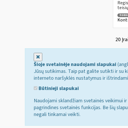
Regis
teisių
fr0438
Kontr
20 Įra
Uždaryti
Šioje svetainėje naudojami slapukai
(angl
Jūsų sutikimas. Taip pat galite sutikti ir s
interneto naršyklės nustatymus ir ištrindam
Būtinieji slapukai
Naudojami sklandžiam svetainės veikimui ir 
pagrindines svetainės funkcijas. Be šių slap
negali tinkamai veikti.