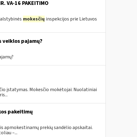
NR. VA-16 PAKEITIMO
 Valstybinės
mokesčių
inspekcijos prie Lietuvos
s veiklos pajamų?
pajamų?
čio įstatymas. Mokesčio mokėtojai: Nuolatiniai
s...
kos pakeitimų
ais apmokestinamų prekių sandėlio apskaitai.
liau –...