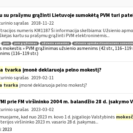
u su prašymu grąžinti Lietuvoje sumokėtą PVM turi pate
urinio sąrašas
2018-11-22
tracijos numeris KM1187 Ši informacija skelbiama: Užsienio ap
škėjas kartu su prašymu grąžinti PVM elektroninėmis...
pvm
pvm grąžinimas
užsienio asmenims
užsienio apmokestinamiesiems asmenim
s mokestis » PVM grąžinimas užsienio asmenims (42 str., 116–119
ims (116–119 str.)
ia
tvarka
įmonė deklaruoja pelno mokestį?
urinio sąrašas
2019-02-11
a
tvarka
įmonė deklaruoja pelno mokestį?
VMI prie FM viršininko 2004 m. balandžio 28 d. įsakymo 
urinio sąrašas
2023-03-02
muojame, kad nuo 2023 m. kovo 1 d. įsigaliojo Valstybinės
mokesč
terijos viršininko 2023 m. vasario 28 d. įsakymas...
:
2023