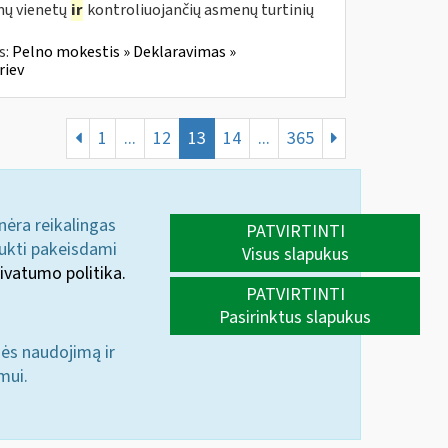
mų vienetų
ir
kontroliuojančių asmenų turtinių
s:
Pelno mokestis » Deklaravimas »
riev
1
...
12
13
14
...
365
 nėra reikalingas
PATVIRTINTI
aukti pakeisdami
Visus slapukus
ivatumo politika.
PATVIRTINTI
Pasirinktus slapukus
nės naudojimą ir
mui.