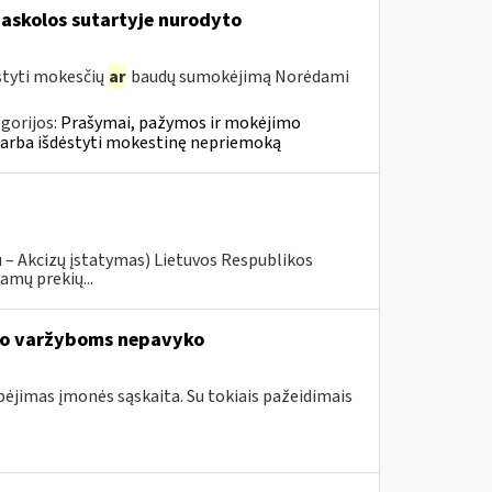
askolos sutartyje nurodyto
styti mokesčių
ar
baudų sumokėjimą Norėdami
gorijos:
Prašymai, pažymos ir mokėjimo
 arba išdėstyti mokestinę nepriemoką
u – Akcizų įstatymas) Lietuvos Respublikos
amų prekių...
io varžyboms nepavyko
ebėjimas įmonės sąskaita. Su tokiais pažeidimais