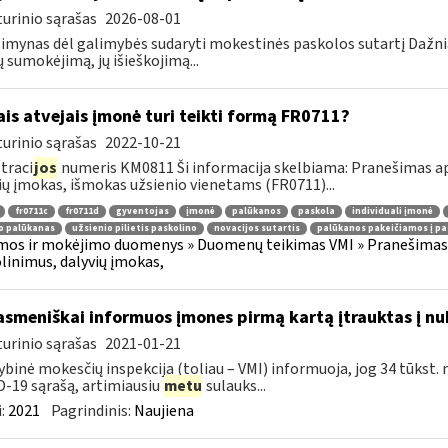
urinio sąrašas
2026-08-01
imynas dėl galimybės sudaryti mokestinės paskolos sutartį Dažn
 sumokėjimą, jų išieškojimą...
ais atvejais įmonė turi teikti formą FR0711?
urinio sąrašas
2022-10-21
traci
jos
numeris KM0811 Ši informacija skelbiama: Pranešimas api
ių įmokas, išmokas užsienio vienetams (FR0711)...
fr0711c
fr0711d
gyventojas
įmonė
palūkanos
paskola
individuali įmonė
o palūkanas
užsienio pilietis paskolino
novacijos sutartis
palūkanos pakeičiamos į pa
os ir mokėjimo duomenys » Duomenų teikimas VMI » Pranešimas 
olinimus, dalyvių įmokas,
asmeniškai informuos įmones pirmą kartą įtrauktas į nu
urinio sąrašas
2021-01-21
ybinė mokesčių inspekcija (toliau – VMI) informuoja, jog 34 tūkst. 
-19 sąrašą, artimiausiu
metu
sulauks...
:
2021
Pagrindinis:
Naujiena