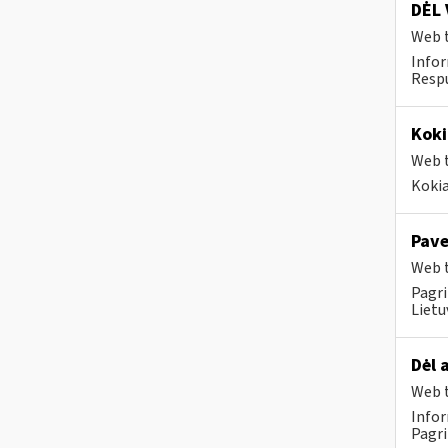
DĖL 
Web t
Infor
Respu
Koki
Web t
Kokia
Pave
Web t
Pagri
Lietu
Dėl 
Web t
Infor
Pagri