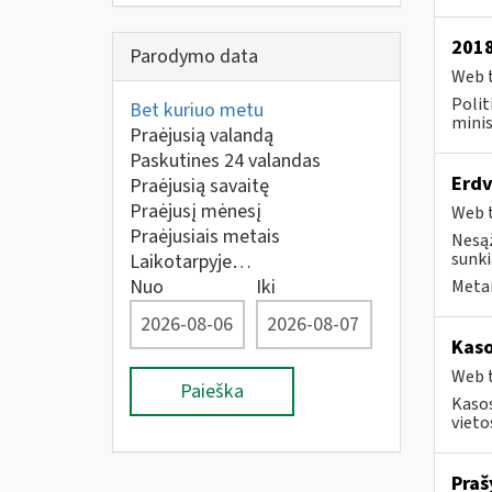
2018
Parodymo data
Web t
Polit
Bet kuriuo metu
minis
Praėjusią valandą
Paskutines 24 valandas
Erdv
Praėjusią savaitę
Praėjusį mėnesį
Web t
Praėjusiais metais
Nesąž
sunkia
Laikotarpyje…
Nuo
Iki
Metai
Kaso
Web t
Paieška
Kasos
vieto
Praš