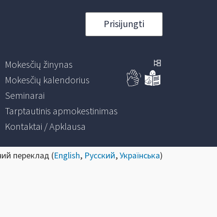
Prisijungti
Mokesčių žinynas
Mokesčių kalendorius
Seminarai
Tarptautinis apmokestinimas
Kontaktai / Apklausa
ний переклад (
English
,
Русский
,
Українська
)