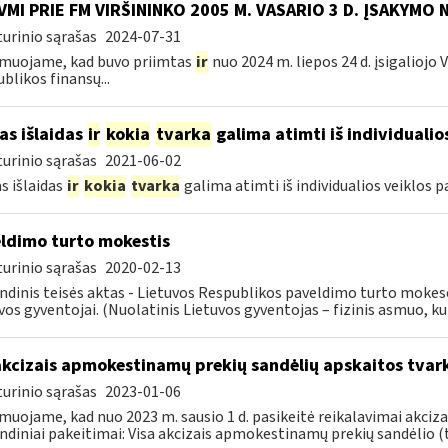
VMI PRIE FM VIRŠININKO 2005 M. VASARIO 3 D. ĮSAKYMO 
urinio sąrašas
2024-07-31
muojame, kad buvo priimtas
ir
nuo 2024 m. liepos 24 d. įsigaliojo
blikos finansų...
as išlaidas
ir
kokia
tvarka
galima atimti iš individualio
urinio sąrašas
2021-06-02
s išlaidas
ir
kokia
tvarka
galima atimti iš individualios veiklos 
ldimo turto mokestis
urinio sąrašas
2020-02-13
ndinis teisės aktas - Lietuvos Respublikos paveldimo turto mokes
vos gyventojai. (Nuolatinis Lietuvos gyventojas – fizinis asmuo, kuri
akcizais apmokestinamų prekių sandėlių apskaitos tvar
urinio sąrašas
2023-01-06
muojame, kad nuo 2023 m. sausio 1 d. pasikeitė reikalavimai akciz
ndiniai pakeitimai: Visa akcizais apmokestinamų prekių sandėlio (to