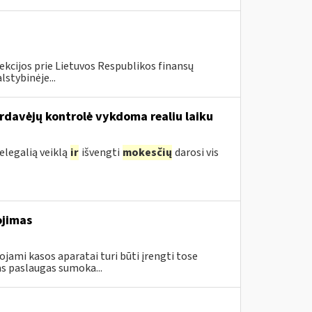
ekcijos prie Lietuvos Respublikos finansų
lstybinėje...
ardavėjų kontrolė vykdoma realiu laiku
legalią veiklą
ir
išvengti
mokesčių
darosi vis
ojimas
ami kasos aparatai turi būti įrengti tose
s paslaugas sumoka...