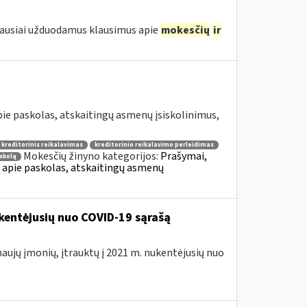
iausiai užduodamus klausimus apie
mokesčių
ir
e paskolas, atskaitingų asmenų įsiskolinimus,
kreditorinis reikalavimas
kreditorinio reikalavimo perleidimas
Mokesčių žinyno kategorijos:
Prašymai,
skolą
apie paskolas, atskaitingų asmenų
kentėjusių nuo COVID-19 sąrašą
naujų įmonių, įtrauktų į 2021 m. nukentėjusių nuo