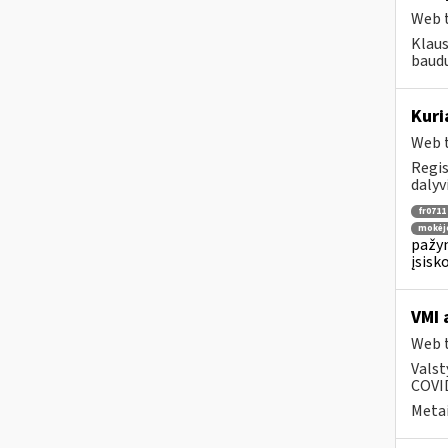
Web t
Klaus
baudų
Kuri
Web t
Regis
dalyv
fr0711
mokėj
pažym
įsisk
VMI 
Web t
Valst
COVID
Metai