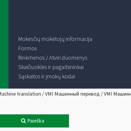
Mokesčių mokėtojų informacija
Formos
Rinkmenos / Atviri duomenys
Skaičiuoklės ir pagalbininkai
Sąskaitos ir įmokų kodai
Machine translation / VMI Машинный перевод / VMI Машин
Paieška