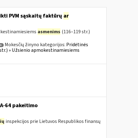
ikti PVM sąskaitų faktūrų
ar
mokestinamiesiems
asmenims
(116–119 str.)
Mokesčių žinyno kategorijos:
Pridėtinės
s
 str.) » Užsienio apmokestinamiesiems
VA-64 pakeitimo
ių
inspekcijos prie Lietuvos Respublikos finansų