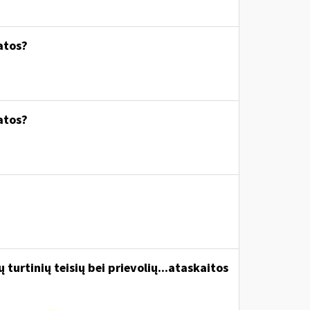
atos?
atos?
turtinių teisių bei prievolių...ataskaitos