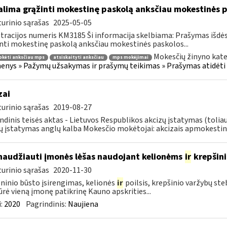
lima grąžinti mokestinę paskolą anksčiau mokestinės p
urinio sąrašas
2025-05-05
tracijos numeris KM3185 Ši informacija skelbiama: Prašymas išdė
nti mokestinę paskolą anksčiau mokestinės paskolos...
Mokesčių žinyno kate
okėti anksčiau mps
atsiskaityti anksčiau
mps mokėjimai
nys » Pažymų užsakymas ir prašymų teikimas » Prašymas atidėti
zai
urinio sąrašas
2019-08-27
ndinis teisės aktas - Lietuvos Respublikos akcizų įstatymas (tolia
ų įstatymas anglų kalba Mokesčio mokėtojai: akcizais apmokestin
naudžiauti įmonės lėšas naudojant kelionėms
ir
krepšin
urinio sąrašas
2020-11-30
inio būsto įsirengimas, kelionės
ir
poilsis, krepšinio varžybų st
ūrė vieną įmonę patikrinę Kauno apskrities...
:
2020
Pagrindinis:
Naujiena