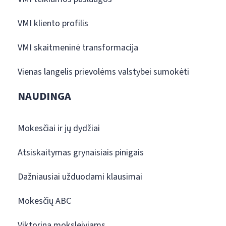
VMI kliento profilis
VMI skaitmeninė transformacija
Vienas langelis prievolėms valstybei sumokėti
NAUDINGA
Mokesčiai ir jų dydžiai
Atsiskaitymas grynaisiais pinigais
Dažniausiai užduodami klausimai
Mokesčių ABC
Viktorina moksleiviams