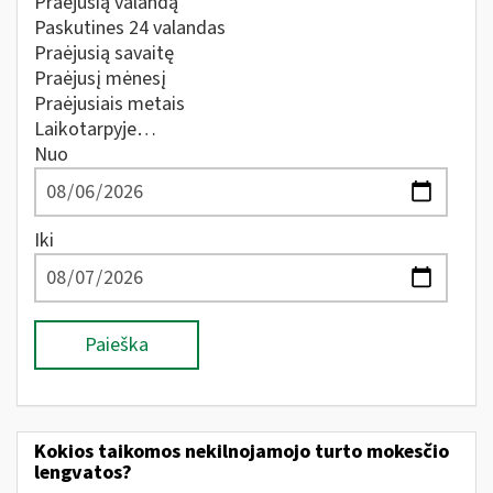
Praėjusią valandą
Paskutines 24 valandas
Praėjusią savaitę
Praėjusį mėnesį
Praėjusiais metais
Laikotarpyje…
Nuo
Iki
Paieška
Kokios taikomos nekilnojamojo turto mokesčio
lengvatos?