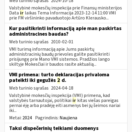
Web turinio sąrašas
2024-10-18
Valstybinė mokesčių inspekcija prie Finansų ministerijos
Data
ir
laikas Tema Informacija 2023-12-14 11:00 VMI
prie FM viršininko pavaduotojo Artūro Klerausko...
Kur pasitikrinti informaciją apie man paskirtas
administracines baudas?
Web turinio sąrašas
2010-02-01
VMI turimą informaciją apie Jums paskirtų
administracinių baudų prievoles galite pasitikrinti
prisijungę prie Mano VMI sistemos. Pradžios lango
skiltyje Mokesčiai ir baudos rasite aktualią...
VMI primena: turto deklaracijas privaloma
pateikti iki gegužės
2
d.
Web turinio sąrašas
2024-04-18
Valstybinė mokesčių inspekcija (VMI) primena, kad
valstybės tarnautojai, politikai
ir
kitas viešas pareigas
pernai ėję arba pradėję eiti asmenys bei jų šeimos nariai
iki...
Metai:
2024
Pagrindinis:
Naujiena
Taksi dispečerinių teikiami duomenys