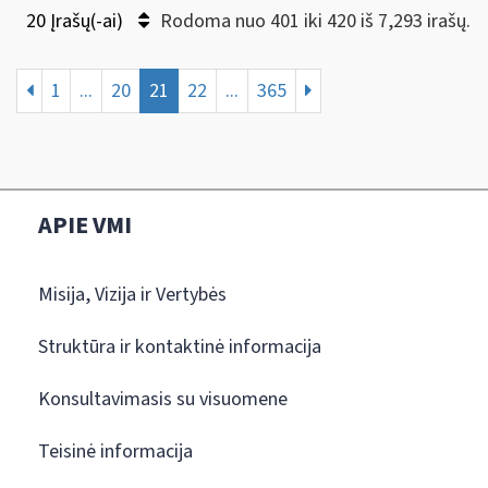
20 Įrašų(-ai)
Rodoma nuo 401 iki 420 iš 7,293 irašų.
1
...
20
21
22
...
365
APIE VMI
Misija, Vizija ir Vertybės
Struktūra ir kontaktinė informacija
Konsultavimasis su visuomene
Teisinė informacija