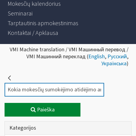
Mokesčių kalendorius
Seminarai
Tarptautinis apmokestinimas
Kontaktai / Apklausa
VMI Machine translation / VMI Машинный перевод /
VMI Машинний переклад (
English
,
Русский
,
Українська
)
Paieška
Kategorijos