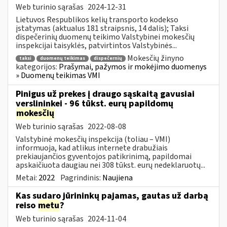
Web turinio sąrašas
2024-12-31
Lietuvos Respublikos kelių transporto kodekso
įstatymas (aktualus 181 straipsnis, 14 dalis); Taksi
dispečerinių duomenų teikimo Valstybinei mokesčių
inspekcijai taisyklės, patvirtintos Valstybinės...
Mokesčių žinyno
taksi
duomenų teikimas
dispečernių
kategorijos:
Prašymai, pažymos ir mokėjimo duomenys
» Duomenų teikimas VMI
Pinigus už prekes į draugo sąskaitą gavusiai
verslininkei - 96 tūkst. eurų papildomų
mokesčių
Web turinio sąrašas
2022-08-08
Valstybinė mokesčių inspekcija (toliau – VMI)
informuoja, kad atlikus internete drabužiais
prekiaujančios gyventojos patikrinimą, papildomai
apskaičiuota daugiau nei 308 tūkst. eurų nedeklaruotų...
Metai:
2022
Pagrindinis:
Naujiena
Kas sudaro jūrininkų pajamas, gautas už darbą
reiso
metu
?
Web turinio sąrašas
2024-11-04