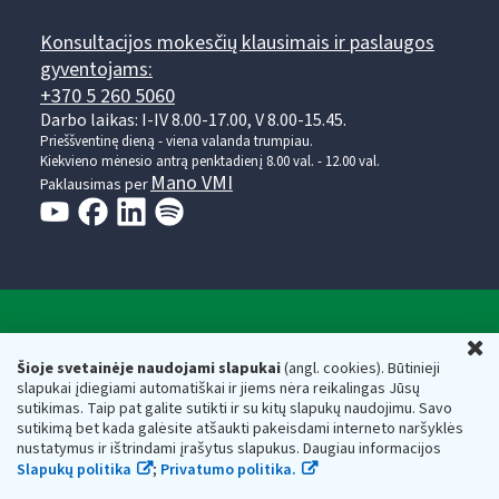
Konsultacijos mokesčių klausimais ir paslaugos
gyventojams:
+370 5 260 5060
Darbo laikas: I-IV 8.00-17.00, V 8.00-15.45.
Prieššventinę dieną - viena valanda trumpiau.
Kiekvieno mėnesio antrą penktadienį 8.00 val. - 12.00 val.
Mano VMI
Paklausimas per
Valstybinė mokesčių inspekcija prie Lietuvos
U
Respublikos finansų ministerijos
Šioje svetainėje naudojami slapukai
(angl. cookies). Būtinieji
slapukai įdiegiami automatiškai ir jiems nėra reikalingas Jūsų
Biudžetinė įstaiga. Juridinio asmens kodas — 188659752,
sutikimas. Taip pat galite sutikti ir su kitų slapukų naudojimu. Savo
adresas: Vasario 16-osios g. 14, 01107 Vilnius, Lietuva, el.paštas:
sutikimą bet kada galėsite atšaukti pakeisdami interneto naršyklės
vmi@vmi.lt
, E. pristatymo dėžutės adresas 188659752
nustatymus ir ištrindami įrašytus slapukus. Daugiau informacijos
Duomenys apie Valstybinę mokesčių inspekciją prie Lietuvos
Slapukų politika
;
Privatumo politika.
Respublikos finansų ministerijos kaupiami ir saugomi Juridinių
asmenų registre