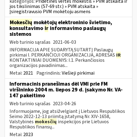
kategorijos:
Pridėtinės vertės mokestis » PVM atskaita ir
jos tikslinimas (57-69 str.) » PVM atskaita »
Įsiregistravusio PVM mokėtoju asmens
Mokesčių
mokėtojų elektroninio švietimo,
konsultavimo
ir
informavimo paslaugų
sistemos
Web turinio sąrašas
2021-06-03
INFORMACIJA APIE SUDARYTĄ SUTARTĮ Paslaugų
pirkimai I. PERKANČIOJI ORGANIZACIJA, ADRESAS
IR
KONTAKTINIAI DUOMENYS: I.1. Perkančiosios
organizacijos pavadinimas...
Metai:
2021
Pagrindinis:
Viešieji pirkimai
Informacinis pranešimas dėl VMI prie FM
viršininko 2004 m. liepos 29 d. įsakymo Nr. VA-
147 pakeitimo
Web turinio sąrašas
2023-04-26
Informuojame, jog atsižvelgiant į Lietuvos Respublikos
Seimo 2022-12-13 priimtą įstatymą Nr. XIV-1658,
Valstybinės
mokesčių
inspekcijos prie Lietuvos
Respublikos finansų...
Metai:
2023