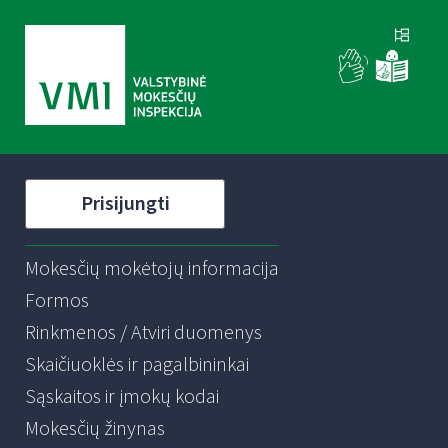
Prisijungti
Mokesčių mokėtojų informacija
Formos
Rinkmenos / Atviri duomenys
Skaičiuoklės ir pagalbininkai
Sąskaitos ir įmokų kodai
Mokesčių žinynas