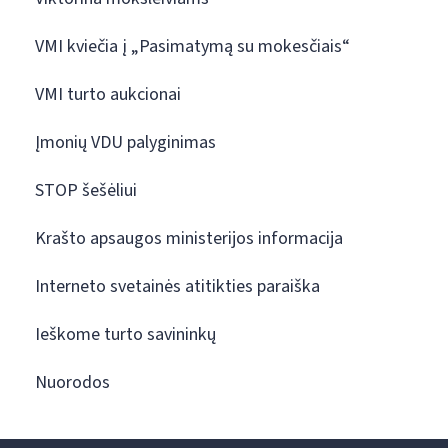
VMI kviečia į „Pasimatymą su mokesčiais“
VMI turto aukcionai
Įmonių VDU palyginimas
STOP šešėliui
Krašto apsaugos ministerijos informacija
Interneto svetainės atitikties paraiška
Ieškome turto savininkų
Nuorodos