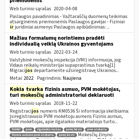
priemonėmis
Web turinio sąrašas
2020-04-08
Paslaugos pavadinimas - Važtaraščių duomenų teikimas
atsarginėmis priemonėmis Paslaugos gavėjai - Fiziniai
ir
juridiniai asmenys Paslaugos apibūdinimas: ...
Mažiau formalumų norintiems pradėti
individualią veiklą Ukrainos gyventojams
Web turinio sąrašas
2022-03-24
Valstybinė mokesčių inspekcija (VMI) informuoja, jog
Vidaus reikalų ministerijai supaprastinus tvarką[1]
Migraci
jos
departamente užsiregistravę Ukrainos...
Metai:
2022
Pagrindinis:
Naujiena
Kokia
tvarka
fizinis asmuo, PVM mokėtojas,
turi
mokesčių
administratoriui deklaruoti
Web turinio sąrašas
2018-11-22
Registraci
jos
numeris KM0536 Ši informacija skelbiama:
Įsiregistravusio PVM mokėtoju asmens Fizinis asmuo,
PVM mokėtojas, apie ilgalaikio materialiojo turto...
fr0457
pvm
ilgalaikis turtas
pvmį 58 str
pvm atskaita
Mokesčių žinyno
fizinio asmens pvm atskaita
pvmį 61 str