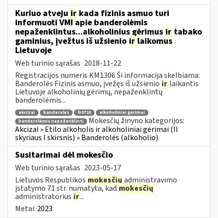
Kuriuo atveju
ir
kada fizinis asmuo turi
informuoti VMI apie banderolėmis
nepaženklintus...alkoholinius gėrimus
ir
tabako
gaminius, įvežtus iš užsienio
ir
laikomus
Lietuvoje
Web turinio sąrašas
2018-11-22
Registracijos numeris KM1306 Ši informacija skelbiama:
Banderolės Fizinis asmuo, įvežęs iš užsienio
ir
laikantis
Lietuvoje alkoholinių gėrimų, nepaženklintų
banderolėmis...
akcizai
banderolės
fr0718
alkoholiniai gėrimai
Mokesčių žinyno kategorijos:
banderolėmis nepaženklinti
Akcizai » Etilo alkoholis ir alkoholiniai gėrimai (II
skyriaus I skirsnis) » Banderolės (alkoholio)
Susitarimai dėl mokesčio
Web turinio sąrašas
2023-05-17
Lietuvos Respublikos
mokesčių
administravimo
įstatymo 71 str. numatyta, kad
mokesčių
administratorius
ir
...
Metai:
2023