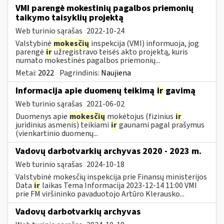
VMI parengė mokestinių pagalbos priemonių
taikymo taisyklių projektą
Web turinio sąrašas
2022-10-24
Valstybinė
mokesčių
inspekcija (VMI) informuoja, jog
parengė
ir
užregistravo teisės akto projektą, kuris
numato mokestinės pagalbos priemonių...
Metai:
2022
Pagrindinis:
Naujiena
Informacija apie duomenų teikimą
ir
gavimą
Web turinio sąrašas
2021-06-02
Duomenys apie
mokesčių
mokėtojus (fizinius
ir
juridinius asmenis) teikiami
ir
gaunami pagal prašymus
(vienkartinio duomenų...
Vadovų darbotvarkių archyvas 2020 - 2023 m.
Web turinio sąrašas
2024-10-18
Valstybinė mokesčių inspekcija prie Finansų ministerijos
Data
ir
laikas Tema Informacija 2023-12-14 11:00 VMI
prie FM viršininko pavaduotojo Artūro Klerausko...
Vadovų darbotvarkių archyvas