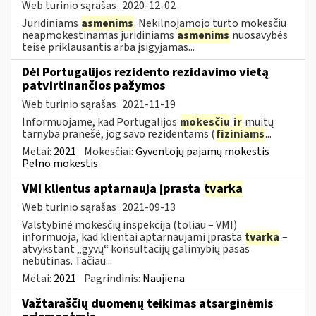
Web turinio sąrašas
2020-12-02
Juridiniams
asmenims
. Nekilnojamojo turto mokesčiu
neapmokestinamas juridiniams
asmenims
nuosavybės
teise priklausantis arba įsigyjamas...
Dėl Portugalijos rezidento rezidavimo vietą
patvirtinančios pažymos
Web turinio sąrašas
2021-11-19
Informuojame, kad Portugalijos
mokesčių
ir
muitų
tarnyba pranešė, jog savo rezidentams (
fiziniams
...
Metai:
2021
Mokesčiai:
Gyventojų pajamų mokestis
Pelno mokestis
VMI klientus aptarnauja įprasta
tvarka
Web turinio sąrašas
2021-09-13
Valstybinė mokesčių inspekcija (toliau – VMI)
informuoja, kad klientai aptarnaujami įprasta
tvarka
–
atvykstant „gyvų“ konsultacijų galimybių pasas
nebūtinas. Tačiau...
Metai:
2021
Pagrindinis:
Naujiena
Važtaraščių duomenų teikimas atsarginėmis