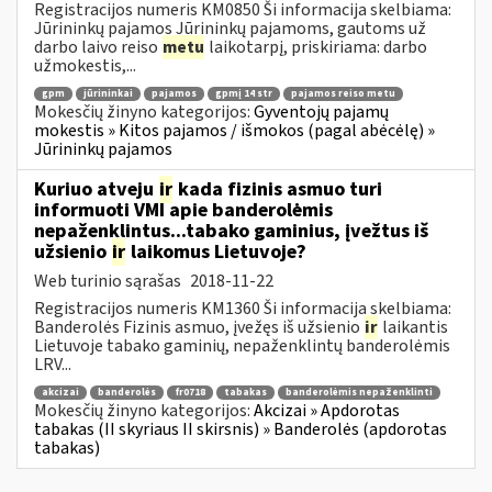
Registracijos numeris KM0850 Ši informacija skelbiama:
Jūrininkų pajamos Jūrininkų pajamoms, gautoms už
darbo laivo reiso
metu
laikotarpį, priskiriama: darbo
užmokestis,...
gpm
jūrininkai
pajamos
gpmį 14 str
pajamos reiso metu
Mokesčių žinyno kategorijos:
Gyventojų pajamų
mokestis » Kitos pajamos / išmokos (pagal abėcėlę) »
Jūrininkų pajamos
Kuriuo atveju
ir
kada fizinis asmuo turi
informuoti VMI apie banderolėmis
nepaženklintus...tabako gaminius, įvežtus iš
užsienio
ir
laikomus Lietuvoje?
Web turinio sąrašas
2018-11-22
Registracijos numeris KM1360 Ši informacija skelbiama:
Banderolės Fizinis asmuo, įvežęs iš užsienio
ir
laikantis
Lietuvoje tabako gaminių, nepaženklintų banderolėmis
LRV...
akcizai
banderolės
fr0718
tabakas
banderolėmis nepaženklinti
Mokesčių žinyno kategorijos:
Akcizai » Apdorotas
tabakas (II skyriaus II skirsnis) » Banderolės (apdorotas
tabakas)