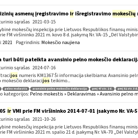
fizinių asmenų įregistravimo
ir
išregistravimo
mokesčių
urinio sąrašas
2021-03-15
ybinė mokesčių inspekcija prie Lietuvos Respublikos finansų minist
rie FM viršininko 2021 m. kovo 8 d. įsakymą Nr. VA-15 „Dėl Valstybinė
:
2021
Pagrindinis:
Mokesčio naujiena
 turi būti pateikta avansinio pelno mokesčio deklaraci
urinio sąrašas
2024-07-16
traci
jos
numeris KM1367 Ši informacija skelbiama: Avansinio peln
 mokesčio deklaraci
jos
teikimo...
pelno mokestis
avansinio pelno mokesčio deklaracija
pmį 47 str. 2 d.
pmį 51 str. 3 d.
o kategorijos:
Pelno mokestis » Deklaravimas » Avansinio pelno m
105
ir
VMI prie FM viršininko 2014-07-01 įsakymo Nr. VA-
urinio sąrašas
2021-10-26
ybinė mokesčių inspekcija prie Lietuvos Respublikos finansų minist
rie FM viršininko 2021 m. spalio 21 d. įsakymą Nr. VA-70 „Dėl Valstyb