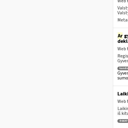
Web t
Valst
Valst
Metai
Ar
gy
dekl
Web t
Regis
Gyven
kandi
Gyven
sumok
Laik
Web t
Laiki
iš ki
fr0647