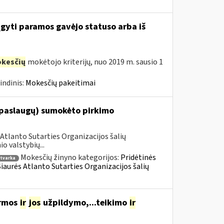
įgyti paramos gavėjo statuso arba iš
kesčių
mokėtojo kriterijų, nuo 2019 m. sausio 1
indinis:
Mokesčių pakeitimai
(paslaugų) sumokėto pirkimo
Atlanto Sutarties Organizacijos šalių
 valstybių...
Mokesčių žinyno kategorijos:
Pridėtinės
tvarka
 Šiaurės Atlanto Sutarties Organizacijos šalių
ormos
ir
jos
užpildymo,...teikimo
ir