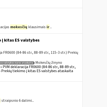
acijas
mokesčių
klausimais
ir
...
į kitas ES valstybes
R0600 (84-86 str., 88-89 str., 115-3 str.) Prekių
Mokesčių žinyno
s es valstybes nares ataskaita
 PVM deklaracija FR0600 (84-86 str., 88-89 str.,
 Prekių tiekimo į kitas ES valstybes ataskaita
2
straipsnio 6 dalimi...