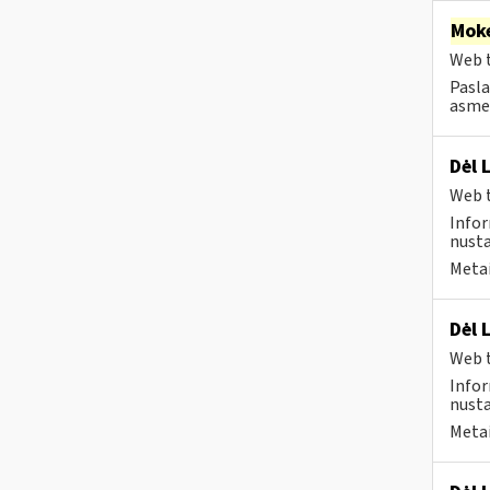
Moke
Web t
Pasla
asmen
Dėl 
Web t
Infor
nusta
Metai
Dėl 
Web t
Infor
nusta
Metai