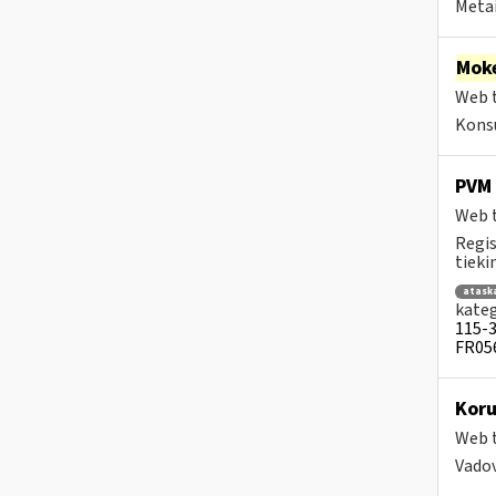
Metai
Moke
Web t
Konsu
PVM 
Web t
Regis
tiek
atask
kateg
115-3 
FR056
Koru
Web t
Vadov