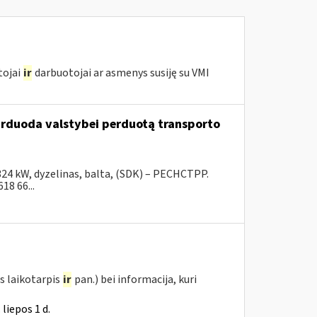
tojai
ir
darbuotojai ar asmenys susiję su VMI
parduoda valstybei perduotą transporto
324 kW, dyzelinas, balta, (SDK) – PECHCTPP.
18 66...
s laikotarpis
ir
pan.) bei informacija, kuri
liepos 1 d.