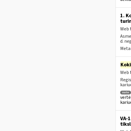
1. K
turi
Web t
Asmen
d. ne
Metai
Kok
Web t
Regis
kariu
nato
vertė
kari
VA-1
tiks