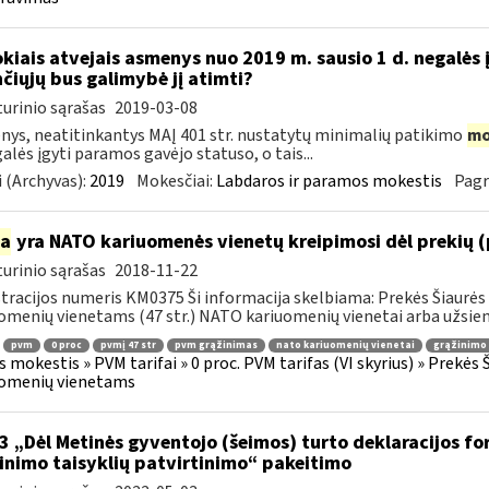
okiais atvejais asmenys nuo 2019 m. sausio 1 d. negalės 
nčiųjų bus galimybė jį atimti?
urinio sąrašas
2019-03-08
ys, neatitinkantys MAĮ 401 str. nustatytų minimalių patikimo
mo
galės įgyti paramos gavėjo statuso, o tais...
 (Archyvas):
2019
Mokesčiai:
Labdaros ir paramos mokestis
Pagr
ia
yra NATO kariuomenės vienetų kreipimosi dėl prekių 
urinio sąrašas
2018-11-22
tracijos numeris KM0375 Ši informacija skelbiama: Prekės Šiaurės 
omenių vienetams (47 str.) NATO kariuomenių vienetai arba užsienio
pvm
0 proc
pvmį 47 str
pvm grąžinimas
nato kariuomenių vienetai
grąžinimo 
s mokestis » PVM tarifai » 0 proc. PVM tarifas (VI skyrius) » Prekės
uomenių vienetams
3 „Dėl Metinės gyventojo (šeimos) turto deklaracijos f
linimo taisyklių patvirtinimo“ pakeitimo