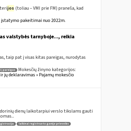
teri
jos
(toliau – VMI prie FM) praneša, kad
 įstatymo pakeitimai nuo 2022m.
s valstybės tarnyboje..., reikia
, taip pat į visas kitas pareigas, nurodytas
Mokesčių žinyno kategorijos:
i į pareigas
ir jų deklaravimas » Pajamų mokesčio
dorinių dienų laikotarpiui verslo tikslams gauti
omas...
egistracija
laikinai registruoto gavėjo prievolės