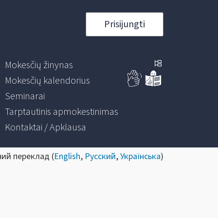
Prisijungti
Mokesčių žinynas
Mokesčių kalendorius
Seminarai
Tarptautinis apmokestinimas
Kontaktai / Apklausa
ний переклад (
English
,
Русский
,
Українська
)