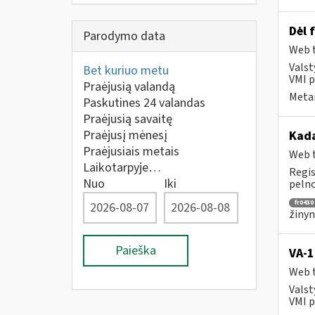
Dėl 
Parodymo data
Web t
Valst
Bet kuriuo metu
VMI p
Praėjusią valandą
Metai
Paskutines 24 valandas
Praėjusią savaitę
Praėjusį mėnesį
Kada
Praėjusiais metais
Web t
Laikotarpyje…
Regis
Nuo
Iki
pelno
fr0430
žinyn
Paieška
VA-
Web t
Valst
VMI p