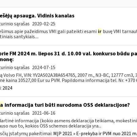
ešėjų apsauga. Vidinis kanalas
urinio sąrašas
2020-02-25
šimus apie pažeidimus VMI gali pateikti esami
ir
buvę VMI tarnau
iniais santykiais....
prie FM 2024 m. liepos 31 d. 10.00 val. konkurso būdu 
monę:
urinio sąrašas
2024-07-15
ką Volvo FH, VIN: YV2AS02A38A654765, 2007 m., N3-BC, 12777 cm3, 
nė kaina 10527,00 Eur su PVM. Papildoma informacija tel. Nr. +370 6
:
2024
ia
informacija turi būti nurodoma OSS deklaracijose?
urinio sąrašas
2021-06-16
artinė informacija (kokio asmens deklaracija teikiama, mokestini
auso nuo to, kokios OSS schemos deklaracija yra...
čių įstatymų pakeitimai:
MĮP 2021 » E-prekyba ir PVM nuo 2021 m. 