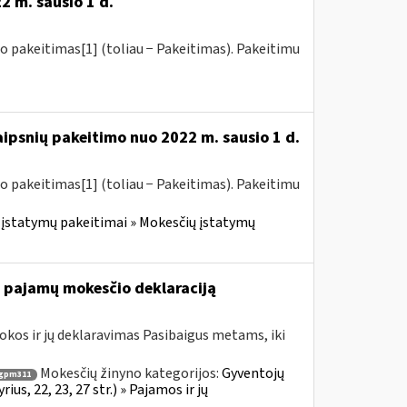
2 m. sausio 1 d.
o pakeitimas[1] (toliau − Pakeitimas). Pakeitimu
aipsnių pakeitimo nuo 2022 m. sausio 1 d.
o pakeitimas[1] (toliau − Pakeitimas). Pakeitimu
įstatymų pakeitimai » Mokesčių įstatymų
nę pajamų mokesčio deklaraciją
kos ir jų deklaravimas Pasibaigus metams, iki
Mokesčių žinyno kategorijos:
Gyventojų
gpm311
s, 22, 23, 27 str.) » Pajamos ir jų