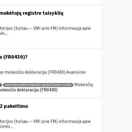
mokėtojų registre taisyklių
erijos (toliau ― VMI prie FM) informuoja apie
s...
ja (FR0430)?
o mokesčio deklaracija (FR0430) Avansinio
Mokesčių
avansinio pelno mokesčio apskaičiavimo tvarka
okesčio deklaracija (FR0430)
52 pakeitimo
erijos (toliau ― VMI prie FM) informuoja apie
inės...