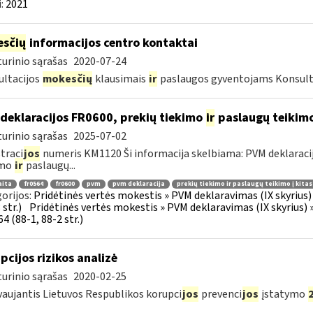
:
2021
sčių
informacijos centro kontaktai
urinio sąrašas
2020-07-24
ltacijos
mokesčių
klausimais
ir
paslaugos gyventojams Konsult
deklaracijos FR0600, prekių tiekimo
ir
paslaugų teikimo 
urinio sąrašas
2025-07-02
traci
jos
numeris KM1120 Ši informacija skelbiama: PVM deklaracija F
imo
ir
paslaugų...
aita
fr0564
fr0600
pvm
pvm deklaracija
prekių tiekimo ir paslaugų teikimo į kita
orijos:
Pridėtinės vertės mokestis » PVM deklaravimas (IX skyrius) »
str.)
Pridėtinės vertės mokestis » PVM deklaravimas (IX skyrius) »
4 (88-1, 88-2 str.)
pcijos rizikos analizė
urinio sąrašas
2020-02-25
aujantis Lietuvos Respublikos korupci
jos
prevenci
jos
įstatymo