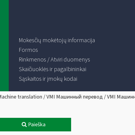
Mokesčių mokėtojų informacija
Formos
Rinkmenos / Atviri duomenys
Skaičiuoklės ir pagalbininkai
Sąskaitos ir įmokų kodai
Machine translation / VMI Машинный перевод / VMI Машин
Paieška