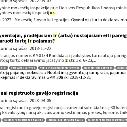
urinio sąrašas
2022-05-03
ybinė mokesčių inspekcija prie Lietuvos Respublikos finansų minis
ybinės mokesčių inspekci
jos
...
:
2022
Mokesčių žinyno kategorijos:
Gyventojų turto deklaravimo
ventojui, pradėjusiam
ir
(arba) nustojusiam eiti pareiga
aruoti turtą
ir
pajamas?
urinio sąrašas
2018-11-22
tracijos numeris KM0134 Kandidatai į valstybės tarnautojo pareigas
tojų turto deklaravimo įstatymo
2
str. 1 d. 6–23,...
datai
valstybės tarnyba
turto ir pajamų deklaravimas
nustoję eiti pareigas
paskirt
tojų pajamų mokestis » Nuolatinių gyventojų samprata, pajamos 
ėjimas ir deklaravimas GPM 308 iki 2018-12-31
inai registruoto gavėjo registracija
urinio sąrašas
2023-04-05
nai registruoto gavėjo registracija asmeniui suteikia teisę 30 kalen
tų ES valstybių narių akcizais apmokestinamas prekes, kurioms taik
laikinai registruotas gavėjas
laikinai registruotu gavėju
laikinai registruoto gavėjo r