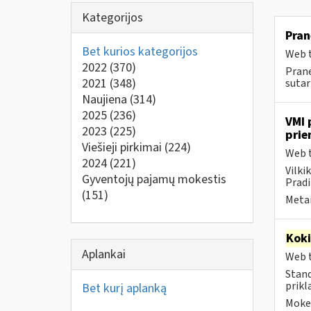
Kategorijos
Pran
Bet kurios kategorijos
Web t
2022
(370)
Prane
2021
(348)
sutart
Naujiena
(314)
2025
(236)
VMI 
2023
(225)
prie
Viešieji pirkimai
(224)
Web t
2024
(221)
Vilki
Gyventojų pajamų mokestis
Pradi
(151)
Metai
Kok
Aplankai
Web t
Stand
prikl
Bet kurį aplanką
Mokes