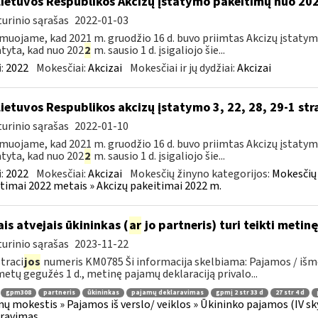
Lietuvos Respublikos Akcizų įstatymo pakeitimų nuo 202
urinio sąrašas
2022-01-03
muojame, kad 2021 m. gruodžio 16 d. buvo priimtas Akcizų įstatym
tyta, kad nuo 202
2
m. sausio 1 d. įsigaliojo šie...
:
2022
Mokesčiai:
Akcizai
Mokesčiai ir jų dydžiai:
Akcizai
Lietuvos Respublikos akcizų įstatymo 3, 22, 28, 29-1 str
urinio sąrašas
2022-01-10
muojame, kad 2021 m. gruodžio 16 d. buvo priimtas Akcizų įstatym
tyta, kad nuo 202
2
m. sausio 1 d. įsigaliojo šie...
:
2022
Mokesčiai:
Akcizai
Mokesčių žinyno kategorijos:
Mokesčių 
timai 2022 metais » Akcizų pakeitimai 2022 m.
ais atvejais ūkininkas (
ar
jo partneris) turi teikti meti
urinio sąrašas
2023-11-22
traci
jos
numeris KM0785 Ši informacija skelbiama: Pajamos / išmo
metų gegužės 1 d., metinę pajamų deklaraciją privalo...
gpm308
partneris
ūkininkas
pajamų deklaravimas
gpmį 2 str 33 d
27 str 4 d
ų mokestis » Pajamos iš verslo/ veiklos » Ūkininko pajamos (IV skyriu
aravimas