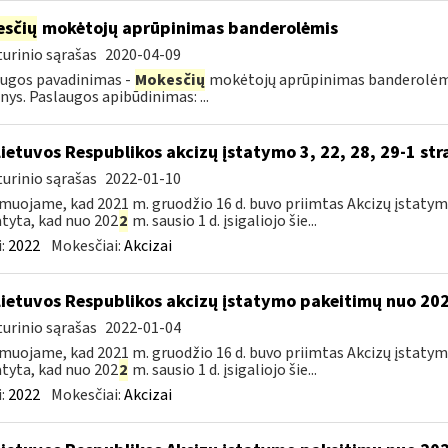
sčių
mokėtojų aprūpinimas banderolėmis
urinio sąrašas
2020-04-09
ugos pavadinimas -
Mokesčių
mokėtojų aprūpinimas banderolėmis.
ys. Paslaugos apibūdinimas: ...
Lietuvos Respublikos akcizų įstatymo 3, 22, 28, 29-1 st
urinio sąrašas
2022-01-10
muojame, kad 2021 m. gruodžio 16 d. buvo priimtas Akcizų įstatym
tyta, kad nuo 202
2
m. sausio 1 d. įsigaliojo šie...
:
2022
Mokesčiai:
Akcizai
Lietuvos Respublikos akcizų įstatymo pakeitimų nuo 202
urinio sąrašas
2022-01-04
muojame, kad 2021 m. gruodžio 16 d. buvo priimtas Akcizų įstatym
tyta, kad nuo 202
2
m. sausio 1 d. įsigaliojo šie...
:
2022
Mokesčiai:
Akcizai