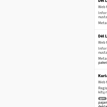
Dėl 
Web t
Infor
nusta
Metai
Dėl 
Web t
Infor
nusta
Metai
pakei
Kuri
Web t
Regis
kitų 
gpm
pajam
dekl