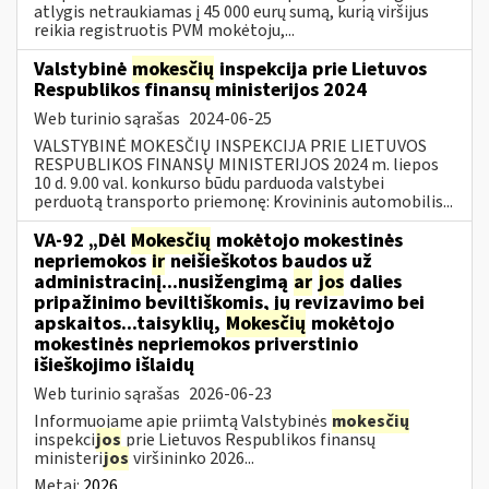
atlygis netraukiamas į 45 000 eurų sumą, kurią viršijus
reikia registruotis PVM mokėtoju,...
Valstybinė
mokesčių
inspekcija prie Lietuvos
Respublikos finansų ministerijos 2024
Web turinio sąrašas
2024-06-25
VALSTYBINĖ MOKESČIŲ INSPEKCIJA PRIE LIETUVOS
RESPUBLIKOS FINANSŲ MINISTERIJOS 2024 m. liepos
10 d. 9.00 val. konkurso būdu parduoda valstybei
perduotą transporto priemonę: Krovininis automobilis...
VA-92 „Dėl
Mokesčių
mokėtojo mokestinės
nepriemokos
ir
neišieškotos baudos už
administracinį...nusižengimą
ar
jos
dalies
pripažinimo beviltiškomis, jų revizavimo bei
apskaitos...taisyklių,
Mokesčių
mokėtojo
mokestinės nepriemokos priverstinio
išieškojimo išlaidų
Web turinio sąrašas
2026-06-23
Informuojame apie priimtą Valstybinės
mokesčių
inspekci
jos
prie Lietuvos Respublikos finansų
ministeri
jos
viršininko 2026...
Metai:
2026