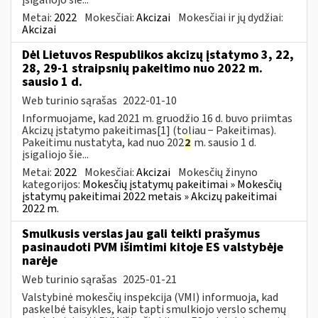
Metai:
2022
Mokesčiai:
Akcizai
Mokesčiai ir jų dydžiai:
Akcizai
Dėl Lietuvos Respublikos akcizų įstatymo 3, 22,
28, 29-1 straipsnių pakeitimo nuo 2022 m.
sausio 1 d.
Web turinio sąrašas
2022-01-10
Informuojame, kad 2021 m. gruodžio 16 d. buvo priimtas
Akcizų įstatymo pakeitimas[1] (toliau − Pakeitimas).
Pakeitimu nustatyta, kad nuo 202
2
m. sausio 1 d.
įsigaliojo šie...
Metai:
2022
Mokesčiai:
Akcizai
Mokesčių žinyno
kategorijos:
Mokesčių įstatymų pakeitimai » Mokesčių
įstatymų pakeitimai 2022 metais » Akcizų pakeitimai
2022 m.
Smulkusis verslas jau gali teikti prašymus
pasinaudoti PVM išimtimi kitoje ES valstybėje
narėje
Web turinio sąrašas
2025-01-21
Valstybinė mokesčių inspekcija (VMI) informuoja, kad
paskelbė taisykles, kaip tapti smulkiojo verslo schemų