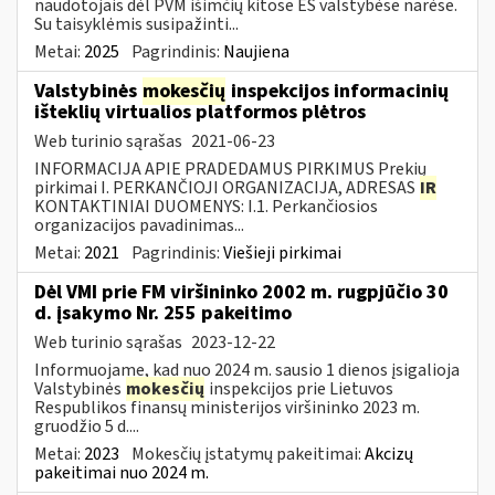
naudotojais dėl PVM išimčių kitose ES valstybėse narėse.
Su taisyklėmis susipažinti...
Metai:
2025
Pagrindinis:
Naujiena
Valstybinės
mokesčių
inspekcijos informacinių
išteklių virtualios platformos plėtros
Web turinio sąrašas
2021-06-23
INFORMACIJA APIE PRADEDAMUS PIRKIMUS Prekių
pirkimai I. PERKANČIOJI ORGANIZACIJA, ADRESAS
IR
KONTAKTINIAI DUOMENYS: I.1. Perkančiosios
organizacijos pavadinimas...
Metai:
2021
Pagrindinis:
Viešieji pirkimai
Dėl VMI prie FM viršininko 2002 m. rugpjūčio 30
d. įsakymo Nr. 255 pakeitimo
Web turinio sąrašas
2023-12-22
Informuojame, kad nuo 2024 m. sausio 1 dienos įsigalioja
Valstybinės
mokesčių
inspekcijos prie Lietuvos
Respublikos finansų ministerijos viršininko 2023 m.
gruodžio 5 d....
Metai:
2023
Mokesčių įstatymų pakeitimai:
Akcizų
pakeitimai nuo 2024 m.