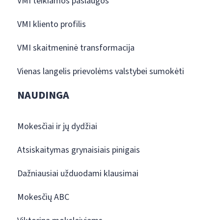
VMI teikiamos paslaugos
VMI kliento profilis
VMI skaitmeninė transformacija
Vienas langelis prievolėms valstybei sumokėti
NAUDINGA
Mokesčiai ir jų dydžiai
Atsiskaitymas grynaisiais pinigais
Dažniausiai užduodami klausimai
Mokesčių ABC