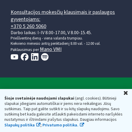
Konsultacijos mokesčių klausimais ir paslaugos
gyventojams:
+370 5 260 5060
Darbo laikas: I-IV 8.00-17.00, V 8.00-15.45.
Prieššventinę dieną - viena valanda trumpiau.
Kiekvieno mėnesio antrą penktadienį 8.00 val. - 12.00 val.
Mano VMI
Paklausimas per
Valstybinė mokesčių inspekcija prie Lietuvos
U
Respublikos finansų ministerijos
Šioje svetainėje naudojami slapukai
(angl. cookies). Būtinieji
slapukai įdiegiami automatiškai ir jiems nėra reikalingas Jūsų
Biudžetinė įstaiga. Juridinio asmens kodas — 188659752,
sutikimas. Taip pat galite sutikti ir su kitų slapukų naudojimu. Savo
adresas: Vasario 16-osios g. 14, 01107 Vilnius, Lietuva, el.paštas:
sutikimą bet kada galėsite atšaukti pakeisdami interneto naršyklės
vmi@vmi.lt
, E. pristatymo dėžutės adresas 188659752
nustatymus ir ištrindami įrašytus slapukus. Daugiau informacijos
Duomenys apie Valstybinę mokesčių inspekciją prie Lietuvos
Slapukų politika
;
Privatumo politika.
Respublikos finansų ministerijos kaupiami ir saugomi Juridinių
asmenų registre