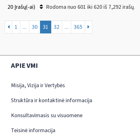
20 Įrašų(-ai)
Rodoma nuo 601 iki 620 iš 7,292 irašų.
1
...
30
31
32
...
365
APIE VMI
Misija, Vizija ir Vertybės
Struktūra ir kontaktinė informacija
Konsultavimasis su visuomene
Teisinė informacija