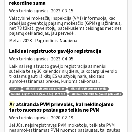
rekordine suma
Web turinio sąrašas
2023-03-15
Valstybinė mokesčių inspekcija (VMI) informuoja, kad
pradėjus gyventojų pajamų mokesčio (GPM) grąžinimus,
net 73 tūkst. gyventojų, pateikusiems teisingas metines
pajamų deklaracijas, jau pervedė...
Metai:
2023
Pagrindinis:
Naujiena
Laikinai registruoto gavėjo registracija
Web turinio sąrašas
2023-04-05
Laikinai registruoto gavėjo registracija asmeniui
suteikia teisę 30 kalendorinių dienų laikotarpiui verslo
tikslams gauti iš kitų ES valstybių narių akcizais
apmokestinamas prekes, kurioms taikomas...
fr0647
laikinai registruotas gavėjas
laikinai registruotu gavėju
laikinai registruoto gavėjo registracija
laikinai registruoto gavėjo prievolės
Ar
atsiranda PVM prievolės, kai nekilnojamo
turto nuomos paslaugas teikia ne PVM
Web turinio sąrašas
2020-02-19
Jei Jūs, neįsiregistravęs PVM mokėtoju, teikiate PVM
neapmokestinamas PVM nuomos paslaugas, tai gautas