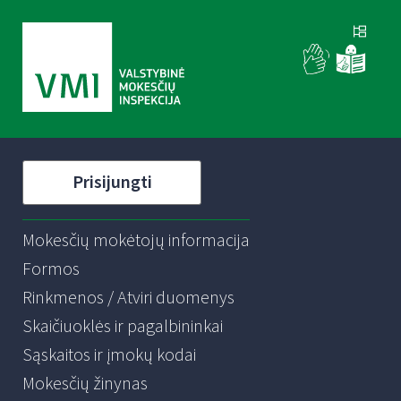
Prisijungti
Mokesčių mokėtojų informacija
Formos
Rinkmenos / Atviri duomenys
Skaičiuoklės ir pagalbininkai
Sąskaitos ir įmokų kodai
Mokesčių žinynas