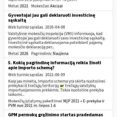
Metai:
2021
Mokesčiai:
Akcizai
Gyventojai jau gali deklaruoti investicinę
sąskaitą
Web turinio sąrašas
2026-04-08
Valstybinė mokesčių inspekcija (VMI) informuoja, kad
gyventojai jau gali deklaruoti savo investicinę sąskaitą.
Investicinė sąskaita deklaruojama pateikiant pajamų
mokesčio deklaraciją per...
Metai:
2026
Pagrindinis:
Naujiena
5. Kokią pagrindinę informaciją reikia žinoti
apie Importo schemą?
Web turinio sąrašas
2021-06-09
Kaip jau minėta, Importo schema yra skirta nuotolinei
prekybai iš trečiųjų teritorijų
ar
trečiųjų valstybių
importuojamomis prekėmis. Tokia nuotoline prekyba
laikomi...
Mokesčių įstatymų pakeitimai:
MĮP 2021 » E-prekyba ir
PVM nuo 2021 m. liepos 1 d.
GPM permokų grąžinimo startas pradedamas