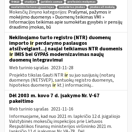
fr0613
studijos
juridinis asmuo
profesinis mokymas
nuolatinis lietuvos gyventojas
sumokėtos įmokos
įmokos už mokslą
Mokesčių žinyno kategorijos:
Prašymai, pažymos ir
mokėjimo duomenys » Duomenų teikimas VMI »
Informacijos teikimas apie sumokėtas gyvybės ir pensijų
draudimo įmokas, bū
Nekilnojamo turto registro (NTR) duomenų
importo
ir
perdarymo paslaugos
atsižvelgiant...į naujai teikiamus NTR duomenis
ir
IMIS bei GYPAS modernizavimas naujų
duomenų integravimui
Web turinio sąrašas
2023-11-28
Projekto tikslas Gauti NTR
ir
su juo susijusių (notarų
duomenys (NETSVEP), santuokų registro duomenys,
hipotekos duomenys
ir
kt.) informacinių...
Dėl 2003 m. kovo 7 d. įsakymo Nr. V-67
pakeitimo
Web turinio sąrašas
2021-11-16
Informuojame, kad nuo 2021 m. lapkričio 12 d. įsigaliojo
Valstybinės mokesčių inspekcijos prie Lietuvos
Respublikos finansų ministerijos viršininko 2021 m.
lapkričio 11 d. įsakymas Nr. VA-78 „Dėl...