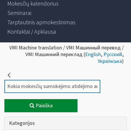
Mokesčių kalendorius
Seminarai
Tarptautinis apmokestinimas
Kontaktai / Apklausa
VMI Machine translation / VMI Машинный перевод /
VMI Машинний переклад (
English
,
Русский
,
Українська
)
Paieška
Kategorijos