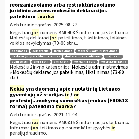
reorganizuojamo arba restruktūrizuojamo
juridinio asmens mokesčio deklaracijos
pateikimo
tvarka
Web turinio sąrašas
2025-08-27
Registraci
jos
numeris KM0408 Ši informacija skelbiama:
Mokesčių deklaraci
jos
pateikimas, tikslinimas, laikinas
veiklos nevykdymas (73-80 str.)...
bankrotas
deklaracija
likvidavimas
mokesčių administravimas
deklaracijos pateikimo terminas
deklaracijos pateikimas
maį 78 str.
pvmį 88 str.
pmį 51 str.
pmį 53 str.
reorganizacija
restruktūrizacija
Mokesčių žinyno kategorijos:
Mokesčių administravimas
» Mokesčių deklaracijos pateikimas, tikslinimas (73-80
str.)
Kokia
yra duomenų apie nuolatinių Lietuvos
gyventojų už studijas
ir
/
ar
profesinį...mokymą sumokėtas įmokas (FR0613
forma) pateikimo
tvarka
?
Web turinio sąrašas
2021-11-04
Registraci
jos
numeris KM0815 Ši informacija skelbiama:
Informaci
jos
teikimas apie sumokėtas gyvybės
ir
pensijų draudimo...