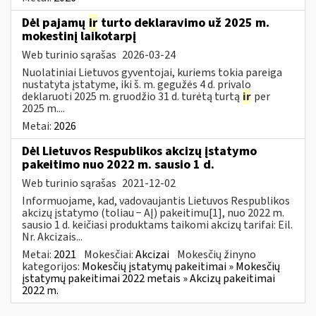
Dėl pajamų
ir
turto deklaravimo už 2025 m.
mokestinį laikotarpį
Web turinio sąrašas
2026-03-24
Nuolatiniai Lietuvos gyventojai, kuriems tokia pareiga
nustatyta įstatyme, iki š. m. gegužės 4 d. privalo
deklaruoti 2025 m. gruodžio 31 d. turėtą turtą
ir
per
2025 m....
Metai:
2026
Dėl Lietuvos Respublikos akcizų įstatymo
pakeitimo nuo 2022 m. sausio 1 d.
Web turinio sąrašas
2021-12-02
Informuojame, kad, vadovaujantis Lietuvos Respublikos
akcizų įstatymo (toliau − AĮ) pakeitimu[1], nuo 2022 m.
sausio 1 d. keičiasi produktams taikomi akcizų tarifai: Eil.
Nr. Akcizais...
Metai:
2021
Mokesčiai:
Akcizai
Mokesčių žinyno
kategorijos:
Mokesčių įstatymų pakeitimai » Mokesčių
įstatymų pakeitimai 2022 metais » Akcizų pakeitimai
2022 m.