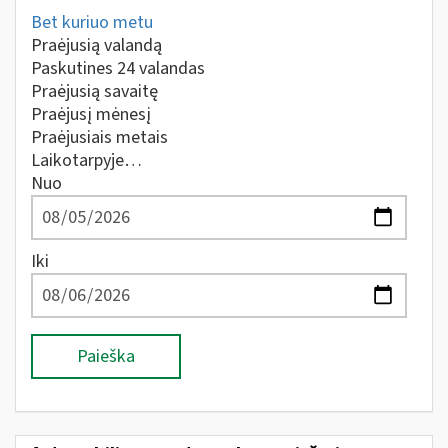
Bet kuriuo metu
Praėjusią valandą
Paskutines 24 valandas
Praėjusią savaitę
Praėjusį mėnesį
Praėjusiais metais
Laikotarpyje…
Nuo
Iki
Paieška