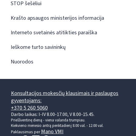
STOP šešėliui
Krašto apsaugos ministerijos informacija
Interneto svetainės atitikties paraiška
Ieškome turto savininkų
Nuorodos
Konsultacijos mokesčių klausimais ir paslaugos
gyventojams:
+370 5 260 5060
Darbo laikas: I-IV 8.00-17.00, V 8.00-15.45.
Prieššventinę dieną - viena valanda trumpiau.
Kiekvieno mėnesio antrą penktadienį 8.00 val. - 12.00 val.
Mano VMI
Paklausimas per