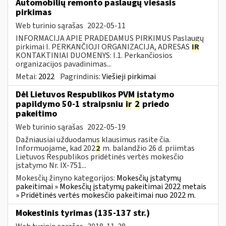
Automobilių remonto paslaugų viešasis
pirkimas
Web turinio sąrašas
2022-05-11
INFORMACIJA APIE PRADEDAMUS PIRKIMUS Paslaugų
pirkimai I. PERKANČIOJI ORGANIZACIJA, ADRESAS
IR
KONTAKTINIAI DUOMENYS: I.1. Perkančiosios
organizacijos pavadinimas...
Metai:
2022
Pagrindinis:
Viešieji pirkimai
Dėl Lietuvos Respublikos PVM įstatymo
papildymo 50-1 straipsniu
ir
2
priedo
pakeitimo
Web turinio sąrašas
2022-05-19
Dažniausiai užduodamus klausimus rasite čia.
Informuojame, kad 202
2
m. balandžio 26 d. priimtas
Lietuvos Respublikos pridėtinės vertės mokesčio
įstatymo Nr. IX-751...
Mokesčių žinyno kategorijos:
Mokesčių įstatymų
pakeitimai » Mokesčių įstatymų pakeitimai 2022 metais
» Pridėtinės vertės mokesčio pakeitimai nuo 2022 m.
Mokestinis tyrimas (135-137 str.)