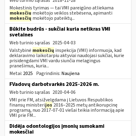
Web turinio sąrašas
2018-11-28
Mokestinis tyrimas — tai VMI pareigūno atliekama
mokesčių
mokėtojo veiklos stebėsena, apimanti
mokesčių
mokėtojo pateiktų...
Būkite budrūs - sukčiai kuria netikras VMI
svetaines
Web turinio sąrašas
2025-04-03
Valstybinė
mokesčių
inspekcija (VMI) informuoja, kad
deklaravimo laikotarpiu aktyviai naudojasi sukčiai, kurie
prisidengdami VMI vardu siunčia melagingus
pranešimus, kuria...
Metai:
2025
Pagrindinis:
Naujiena
FVadovų darbotvarkės 2025-2026 m.
Web turinio sąrašas
2020-04-06
VMI prie FM, atsižvelgdama į Lietuvos Respublikos
finansų ministeri
jos
2016–2025 metų antikorupcinę
programą, nuo 2017-07-01 viešai teikia informaciją apie
VMI prie FM...
Didėja odontologijos įmonių sumokami
mokesčiai