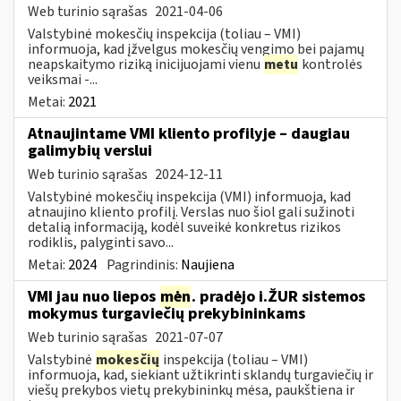
Web turinio sąrašas
2021-04-06
Valstybinė mokesčių inspekcija (toliau – VMI)
informuoja, kad įžvelgus mokesčių vengimo bei pajamų
neapskaitymo riziką inicijuojami vienu
metu
kontrolės
veiksmai -...
Metai:
2021
Atnaujintame VMI kliento profilyje – daugiau
galimybių verslui
Web turinio sąrašas
2024-12-11
Valstybinė mokesčių inspekcija (VMI) informuoja, kad
atnaujino kliento profilį. Verslas nuo šiol gali sužinoti
detalią informaciją, kodėl suveikė konkretus rizikos
rodiklis, palyginti savo...
Metai:
2024
Pagrindinis:
Naujiena
VMI jau nuo liepos
mėn
. pradėjo i.ŽUR sistemos
mokymus turgaviečių prekybininkams
Web turinio sąrašas
2021-07-07
Valstybinė
mokesčių
inspekcija (toliau – VMI)
informuoja, kad, siekiant užtikrinti sklandų turgaviečių ir
viešų prekybos vietų prekybininkų mėsa, paukštiena ir