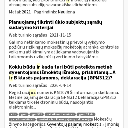
atnaujino subsidijų savarankiškai dirbantiems...
Metai:
2021
Pagrindinis:
Naujiena
Planuojamų tikrinti ūkio subjektų sąrašų
sudarymo kriterijai
Web turinio sąrašas
2021-11-15
Galimo netinkamo mokestinių prievolių vykdymo
požiūriu rizikingų mokesčių mokėtojų atranka kontrolės
veiksmų atlikimui yra atliekama vadovaujantis
taikomomis rizikų rūšių vertinimo taisyklėmis...
Kokiu būdu
ir
kada turi būti pateikta metinė
gyventojams išmokėtų išmokų, priskiriamų...A
ir
B klasės pajamoms, deklaracija (GPM312)?
Web turinio sąrašas
2026-04-14
Registraci
jos
numeris KM1079 Ši informacija skelbiama:
Metinė pajamų deklaracija GPM312 Deklaracija GPM312
teikiama tik elektroniniu būdu, naudojantis
elektroninio...
eds
gpm
gpm312
pateikimo terminas
gpmį 24 str
Mokesčių
pateikimo būdas
metinė a ir b klasės pajamų deklaracija
žinyno kategorijos:
Gyventojų pajamų mokestis » Įmonių