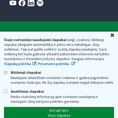
Valstybinė mokesčių inspekcija prie Lietuvos
U
Respublikos finansų ministerijos
Šioje svetainėje naudojami slapukai
(angl. cookies). Būtinieji
slapukai įdiegiami automatiškai ir jiems nėra reikalingas Jūsų
Biudžetinė įstaiga. Juridinio asmens kodas — 188659752,
sutikimas. Taip pat galite sutikti ir su kitų slapukų naudojimu. Savo
adresas: Vasario 16-osios g. 14, 01107 Vilnius, Lietuva, el.paštas:
sutikimą bet kada galėsite atšaukti pakeisdami interneto naršyklės
vmi@vmi.lt
, E. pristatymo dėžutės adresas 188659752
nustatymus ir ištrindami įrašytus slapukus. Daugiau informacijos
Duomenys apie Valstybinę mokesčių inspekciją prie Lietuvos
Slapukų politika
;
Privatumo politika.
Respublikos finansų ministerijos kaupiami ir saugomi Juridinių
asmenų registre
Būtinieji slapukai
Naudojami sklandžiam svetainės veikimui ir įgalina pagrindines
svetainės funkcijas. Be šių slapukų svetainė negali tinkamai veikti.
Analitiniai slapukai
Renka statistinę informaciją apie svetainės naudojimą ir
naudojami Jūsų naršymo patirties gerinimui.
PATVIRTINTI
Visus slapukus