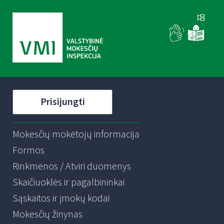
Prisijungti
Mokesčių mokėtojų informacija
Formos
Rinkmenos / Atviri duomenys
Skaičiuoklės ir pagalbininkai
Sąskaitos ir įmokų kodai
Mokesčių žinynas