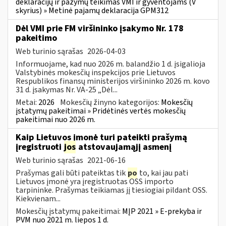
deklaracijų ir pažymų teikimas VMI ir gyventojams (V
skyrius) » Metinė pajamų deklaracija GPM312
Dėl VMI prie FM viršininko įsakymo Nr. 178
pakeitimo
Web turinio sąrašas
2026-04-03
Informuojame, kad nuo 2026 m. balandžio 1 d. įsigalioja
Valstybinės mokesčių inspekcijos prie Lietuvos
Respublikos finansų ministerijos viršininko 2026 m. kovo
31 d. įsakymas Nr. VA-25 „Dėl...
Metai:
2026
Mokesčių žinyno kategorijos:
Mokesčių
įstatymų pakeitimai » Pridėtinės vertės mokesčių
pakeitimai nuo 2026 m.
Kaip Lietuvos įmonė turi pateikti prašymą
įregistruoti
jos
atstovaujamąjį asmenį
Web turinio sąrašas
2021-06-16
Prašymas gali būti pateiktas tik
po
to, kai jau pati
Lietuvos įmonė yra įregistruotas OSS importo
tarpininke. Prašymas teikiamas jį tiesiogiai pildant OSS.
Kiekvienam...
Mokesčių įstatymų pakeitimai:
MĮP 2021 » E-prekyba ir
PVM nuo 2021 m. liepos 1 d.