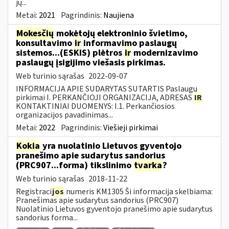
jų...
Metai:
2021
Pagrindinis:
Naujiena
Mokesčių
mokėtojų elektroninio švietimo,
konsultavimo
ir
informavimo paslaugų
sistemos...(ESKIS) plėtros
ir
modernizavimo
paslaugų įsigijimo viešasis pirkimas.
Web turinio sąrašas
2022-09-07
INFORMACIJA APIE SUDARYTAS SUTARTIS Paslaugų
pirkimai I. PERKANČIOJI ORGANIZACIJA, ADRESAS
IR
KONTAKTINIAI DUOMENYS: I.1. Perkančiosios
organizacijos pavadinimas...
Metai:
2022
Pagrindinis:
Viešieji pirkimai
Kokia
yra nuolatinio Lietuvos gyventojo
pranešimo apie sudarytus sandorius
(PRC907...forma) tikslinimo
tvarka
?
Web turinio sąrašas
2018-11-22
Registraci
jos
numeris KM1305 Ši informacija skelbiama:
Pranešimas apie sudarytus sandorius (PRC907)
Nuolatinio Lietuvos gyventojo pranešimo apie sudarytus
sandorius forma...