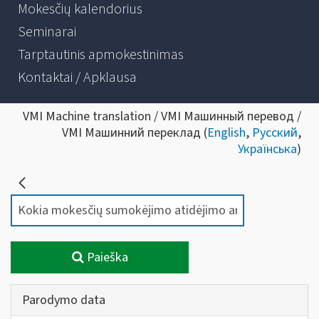
Mokesčių kalendorius
Seminarai
Tarptautinis apmokestinimas
Kontaktai / Apklausa
VMI Machine translation / VMI Машинный перевод /
VMI Машинний переклад (
English
,
Русский
,
Українська
)
Paieška
Parodymo data