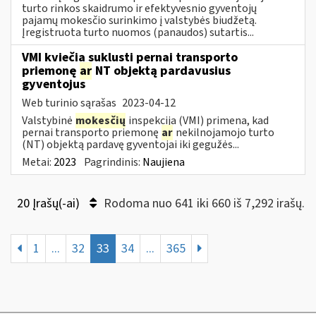
turto rinkos skaidrumo ir efektyvesnio gyventojų
pajamų mokesčio surinkimo į valstybės biudžetą.
Įregistruota turto nuomos (panaudos) sutartis...
VMI kviečia suklusti pernai transporto
priemonę
ar
NT objektą pardavusius
gyventojus
Web turinio sąrašas
2023-04-12
Valstybinė
mokesčių
inspekcija (VMI) primena, kad
pernai transporto priemonę
ar
nekilnojamojo turto
(NT) objektą pardavę gyventojai iki gegužės...
Metai:
2023
Pagrindinis:
Naujiena
20 Įrašų(-ai)
Rodoma nuo 641 iki 660 iš 7,292 irašų.
1
...
32
33
34
...
365