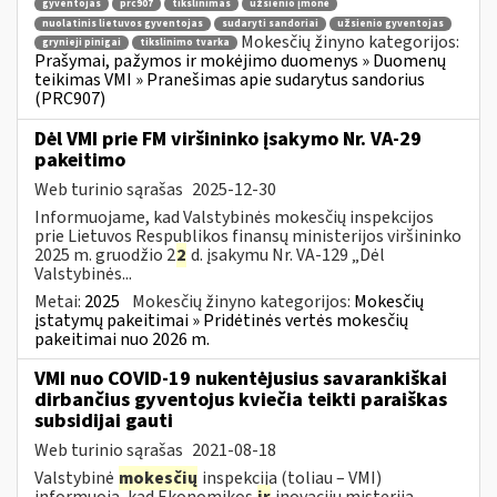
gyventojas
prc907
tikslinimas
užsienio įmonė
nuolatinis lietuvos gyventojas
sudaryti sandoriai
užsienio gyventojas
Mokesčių žinyno kategorijos:
grynieji pinigai
tikslinimo tvarka
Prašymai, pažymos ir mokėjimo duomenys » Duomenų
teikimas VMI » Pranešimas apie sudarytus sandorius
(PRC907)
Dėl VMI prie FM viršininko įsakymo Nr. VA-29
pakeitimo
Web turinio sąrašas
2025-12-30
Informuojame, kad Valstybinės mokesčių inspekcijos
prie Lietuvos Respublikos finansų ministerijos viršininko
2025 m. gruodžio 2
2
d. įsakymu Nr. VA-129 „Dėl
Valstybinės...
Metai:
2025
Mokesčių žinyno kategorijos:
Mokesčių
įstatymų pakeitimai » Pridėtinės vertės mokesčių
pakeitimai nuo 2026 m.
VMI nuo COVID-19 nukentėjusius savarankiškai
dirbančius gyventojus kviečia teikti paraiškas
subsidijai gauti
Web turinio sąrašas
2021-08-18
Valstybinė
mokesčių
inspekcija (toliau – VMI)
informuoja, kad Ekonomikos
ir
inovacijų misterija