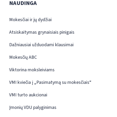
NAUDINGA
Mokesčiai ir jų dydžiai
Atsiskaitymas grynaisiais pinigais
Dažniausiai užduodami klausimai
Mokesčių ABC
Viktorina moksleiviams
VMI kviečia į „Pasimatymą su mokesčiais“
VMI turto aukcionai
Įmonių VDU palyginimas