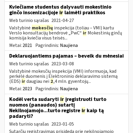
Kviečiame studentus dalyvauti mokestinio
ginčo inscenizacijoje
ir
laimėti praktikos
Web turinio sąrašas
2021-04-27
Valstybinė
mokesčių
inspekcija (toliau – VMI) kartu
Verslo konsultacijų bendrovė „PwC“
ir
Mokestinių ginčų
komisija kviečia visus teisės...
Metai:
2021
Pagrindinis:
Naujiena
Deklaruojantiems pajamas – beveik du mėnesiai
Web turinio sąrašas
2023-03-08
Valstybinė mokesčių inspekcija (VMI) informuoja, kad
perkėlė duomenis į Elektroninio deklaravimo sistemą
(EDS)
ir
daugiau nei
2
,4 mln. gyventojų...
Metai:
2023
Pagrindinis:
Naujiena
Kodėl verta sudaryti
ir
įregistruoti turto
nuomos (panaudos) sutartį
Nekilnojamojo...turto registre
ir
kaip tą
padaryti?
Web turinio sąrašas
2023-01-05
Sutarčių registravimas prisideda prie nekilnojamojo