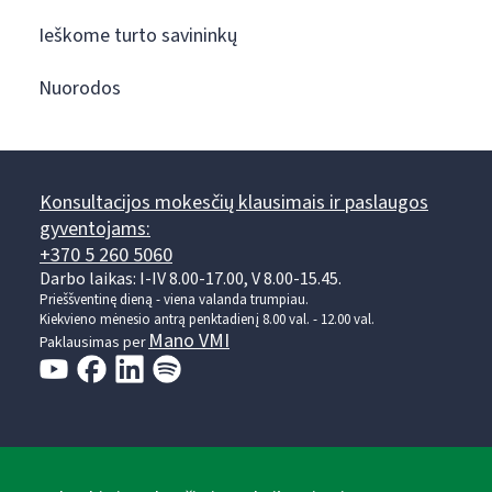
Ieškome turto savininkų
Nuorodos
Konsultacijos mokesčių klausimais ir paslaugos
gyventojams:
+370 5 260 5060
Darbo laikas: I-IV 8.00-17.00, V 8.00-15.45.
Prieššventinę dieną - viena valanda trumpiau.
Kiekvieno mėnesio antrą penktadienį 8.00 val. - 12.00 val.
Mano VMI
Paklausimas per