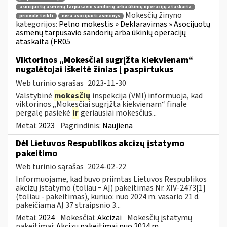
asocijuotų asmenų tarpusavio sandorių arba ūkinių operacijų ataskaita
Mokesčių žinyno
prievolė teikti
nėra asocijuoti asmenys
kategorijos:
Pelno mokestis » Deklaravimas » Asocijuotų
asmenų tarpusavio sandorių arba ūkinių operacijų
ataskaita (FR05
Viktorinos „Mokesčiai sugrįžta kiekvienam“
nugalėtojai iškeitė žinias į paspirtukus
Web turinio sąrašas
2023-11-30
Valstybinė
mokesčių
inspekcija (VMI) informuoja, kad
viktorinos „Mokesčiai sugrįžta kiekvienam“ finale
pergalę pasiekė
ir
geriausiai mokesčius...
Metai:
2023
Pagrindinis:
Naujiena
Dėl Lietuvos Respublikos akcizų įstatymo
pakeitimo
Web turinio sąrašas
2024-02-22
Informuojame, kad buvo priimtas Lietuvos Respublikos
akcizų įstatymo (toliau − AĮ) pakeitimas Nr. XIV-2473[1]
(toliau - pakeitimas), kuriuo: nuo 2024 m. vasario 21 d.
pakeičiama AĮ 37 straipsnio 3...
Metai:
2024
Mokesčiai:
Akcizai
Mokesčių įstatymų
pakeitimai:
Akcizų pakeitimai nuo 2024 m.