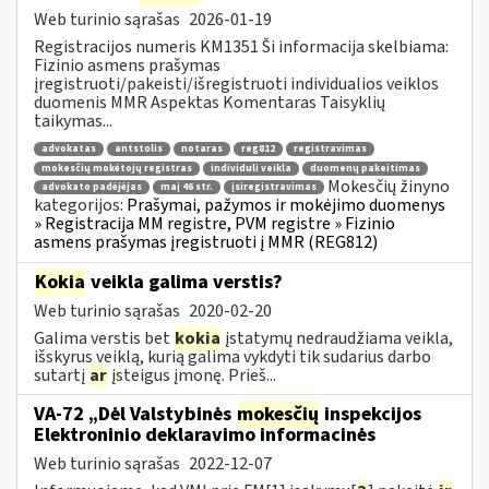
Web turinio sąrašas
2026-01-19
Registracijos numeris KM1351 Ši informacija skelbiama:
Fizinio asmens prašymas
įregistruoti/pakeisti/išregistruoti individualios veiklos
duomenis MMR Aspektas Komentaras Taisyklių
taikymas...
advokatas
antstolis
notaras
reg812
registravimas
mokesčių mokėtojų registras
individuli veikla
duomenų pakeitimas
Mokesčių žinyno
advokato padėjėjas
maį 46 str.
įsiregistravimas
kategorijos:
Prašymai, pažymos ir mokėjimo duomenys
» Registracija MM registre, PVM registre » Fizinio
asmens prašymas įregistruoti į MMR (REG812)
Kokia
veikla galima verstis?
Web turinio sąrašas
2020-02-20
Galima verstis bet
kokia
įstatymų nedraudžiama veikla,
išskyrus veiklą, kurią galima vykdyti tik sudarius darbo
sutartį
ar
įsteigus įmonę. Prieš...
VA-72 „Dėl Valstybinės
mokesčių
inspekcijos
Elektroninio deklaravimo informacinės
Web turinio sąrašas
2022-12-07