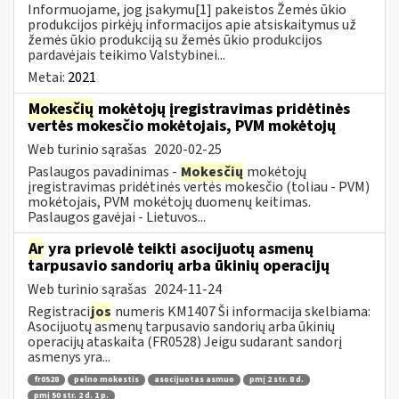
Informuojame, jog įsakymu[1] pakeistos Žemės ūkio
produkcijos pirkėjų informacijos apie atsiskaitymus už
žemės ūkio produkciją su žemės ūkio produkcijos
pardavėjais teikimo Valstybinei...
Metai:
2021
Mokesčių
mokėtojų įregistravimas pridėtinės
vertės mokesčio mokėtojais, PVM mokėtojų
Web turinio sąrašas
2020-02-25
Paslaugos pavadinimas -
Mokesčių
mokėtojų
įregistravimas pridėtinės vertės mokesčio (toliau - PVM)
mokėtojais, PVM mokėtojų duomenų keitimas.
Paslaugos gavėjai - Lietuvos...
Ar
yra prievolė teikti asocijuotų asmenų
tarpusavio sandorių arba ūkinių operacijų
Web turinio sąrašas
2024-11-24
Registraci
jos
numeris KM1407 Ši informacija skelbiama:
Asocijuotų asmenų tarpusavio sandorių arba ūkinių
operacijų ataskaita (FR0528) Jeigu sudarant sandorį
asmenys yra...
fr0528
pelno mokestis
asocijuotas asmuo
pmį 2 str. 8 d.
pmį 50 str. 2 d. 1 p.