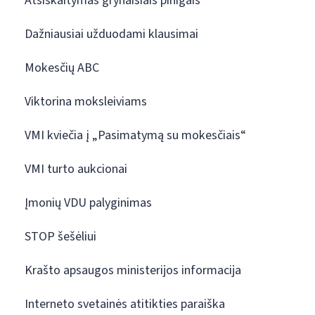
Atsiskaitymas grynaisiais pinigais
Dažniausiai užduodami klausimai
Mokesčių ABC
Viktorina moksleiviams
VMI kviečia į „Pasimatymą su mokesčiais“
VMI turto aukcionai
Įmonių VDU palyginimas
STOP šešėliui
Krašto apsaugos ministerijos informacija
Interneto svetainės atitikties paraiška