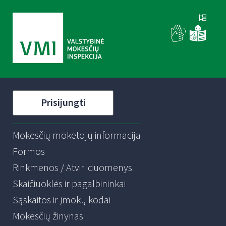
Prisijungti
Mokesčių mokėtojų informacija
Formos
Rinkmenos / Atviri duomenys
Skaičiuoklės ir pagalbininkai
Sąskaitos ir įmokų kodai
Mokesčių žinynas