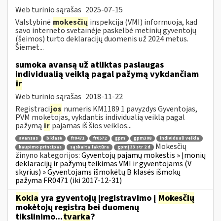
Web turinio sąrašas
2025-07-15
Valstybinė
mokesčių
inspekcija (VMI) informuoja, kad
savo interneto svetainėje paskelbė metinių gyventojų
(šeimos) turto deklaracijų duomenis už 2024 metus.
Šiemet...
sumoka avansą už atliktas paslaugas
individualią veiklą pagal pažymą vykdančiam
ir
Web turinio sąrašas
2018-11-22
Registraci
jos
numeris KM1189 1 pavyzdys Gyventojas,
PVM mokėtojas, vykdantis individualią veiklą pagal
pažymą
ir
pajamas iš šios veiklos...
avansas
b klasė
fr0471
fr0572
gpm
gpm308
individuali veikla
Mokesčių
kaupimo principas
sąskaita faktūra
gpmį 33 str 2 d
žinyno kategorijos:
Gyventojų pajamų mokestis » Įmonių
deklaracijų ir pažymų teikimas VMI ir gyventojams (V
skyrius) » Gyventojams išmokėtų B klasės išmokų
pažyma FR0471 (iki 2017-12-31)
Kokia
yra gyventojų įregistravimo į
Mokesčių
mokėtojų registrą bei duomenų
tikslinimo...
tvarka
?