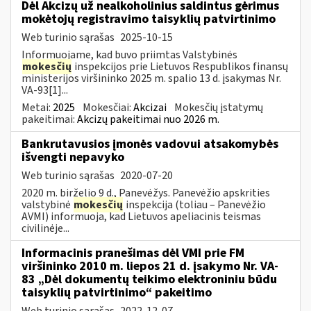
Dėl Akcizų už nealkoholinius saldintus gėrimus
mokėtojų registravimo taisyklių patvirtinimo
Web turinio sąrašas
2025-10-15
Informuojame, kad buvo priimtas Valstybinės
mokesčių
inspekcijos prie Lietuvos Respublikos finansų
ministerijos viršininko 2025 m. spalio 13 d. įsakymas Nr.
VA-93[1]...
Metai:
2025
Mokesčiai:
Akcizai
Mokesčių įstatymų
pakeitimai:
Akcizų pakeitimai nuo 2026 m.
Bankrutavusios įmonės vadovui atsakomybės
išvengti nepavyko
Web turinio sąrašas
2020-07-20
2020 m. birželio 9 d., Panevėžys. Panevėžio apskrities
valstybinė
mokesčių
inspekcija (toliau – Panevėžio
AVMI) informuoja, kad Lietuvos apeliacinis teismas
civilinėje...
Informacinis pranešimas dėl VMI prie FM
viršininko 2010 m. liepos 21 d. įsakymo Nr. VA-
83 „Dėl dokumentų teikimo elektroniniu būdu
taisyklių patvirtinimo“ pakeitimo
Web turinio sąrašas
2022-12-07