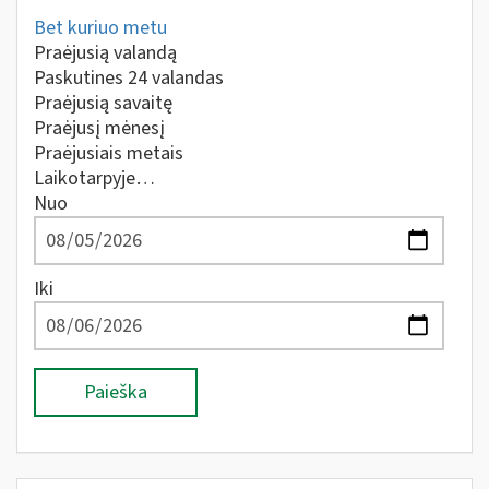
Bet kuriuo metu
Praėjusią valandą
Paskutines 24 valandas
Praėjusią savaitę
Praėjusį mėnesį
Praėjusiais metais
Laikotarpyje…
Nuo
Iki
Paieška