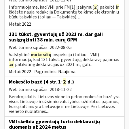
Informuojame, kad VMI prie FM[1] įsakymu[
2
] pakeitė
ir
išdėstė nauja redakcija Dokumentų teikimo elektroniniu
būdu taisykles (toliau — Taisyklės). ...
Metai:
2022
131 tūkst. gyventojų už 2021 m. dar gali
susigrąžinti 38 mln. eurų GPM
Web turinio sąrašas
2022-08-25
Valstybinė
mokesčių
inspekcija (toliau – VMI)
informuoja, kad 131 tūkst. gyventojų, deklaravę pajamas
ar
patikslinę deklaracijas už 2021 m., gali...
Metai:
2022
Pagrindinis:
Naujiena
Mokesčio bazė (4 str. 1-
2
d.)
Web turinio sąrašas
2018-11-22
Bendroji dalis: Lietuvos vieneto pelno mokesčio bazė yra
visos Lietuvoje ir užsienio valstybėse uždirbtos pajamos,
kurių šaltinis yra Lietuvoje ir ne Lietuvoje. Per Lietuvos
vieneto nuolatines...
VMI skelbia gyventojų turto deklaracijų
duomenis už 2024 metus