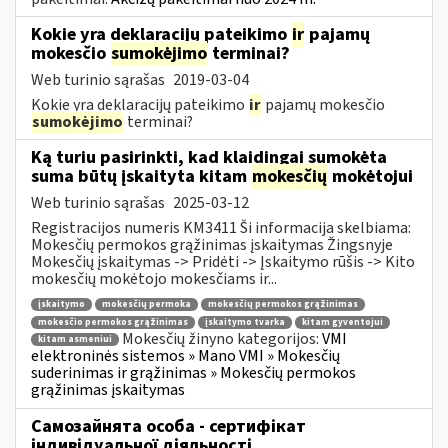
Kokie yra deklaracijų pateikimo
ir
pajamų
mokesčio
sumokėjimo
terminai?
Web turinio sąrašas
2019-03-04
Kokie yra deklaracijų pateikimo
ir
pajamų mokesčio
sumokėjimo
terminai?
Ką turiu pasirinkti, kad klaidingai sumokėta
suma būtų įskaityta kitam
mokesčių
mokėtojui
Web turinio sąrašas
2025-03-12
Registracijos numeris KM3411 Ši informacija skelbiama:
Mokesčių permokos grąžinimas įskaitymas Žingsnyje
Mokesčių įskaitymas -> Pridėti -> Įskaitymo rūšis -> Kito
mokesčių mokėtojo mokesčiams ir...
įskaitymo
mokesčių permoka
mokesčių permokos grąžinimas
mokesčio permokos grąžinimas
įskaitymo tvarka
kitam gyventojui
Mokesčių žinyno kategorijos:
VMI
kitam asmeniui
elektroninės sistemos » Mano VMI » Mokesčių
suderinimas ir grąžinimas » Mokesčių permokos
grąžinimas įskaitymas
Самозайнята особа - сертифікат
індивідуальної діяльності