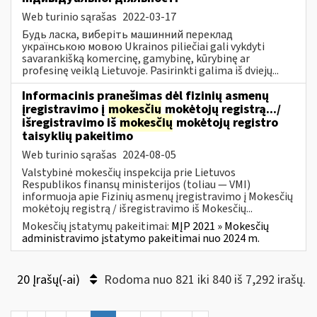
Web turinio sąrašas
2022-03-17
Будь ласка, виберіть машинний переклад
українською мовою Ukrainos piliečiai gali vykdyti
savarankišką komercinę, gamybinę, kūrybinę ar
profesinę veiklą Lietuvoje. Pasirinkti galima iš dviejų...
Informacinis pranešimas dėl fizinių asmenų
įregistravimo į
mokesčių
mokėtojų registrą.../
išregistravimo iš
mokesčių
mokėtojų registro
taisyklių pakeitimo
Web turinio sąrašas
2024-08-05
Valstybinė mokesčių inspekcija prie Lietuvos
Respublikos finansų ministerijos (toliau — VMI)
informuoja apie Fizinių asmenų įregistravimo į Mokesčių
mokėtojų registrą / išregistravimo iš Mokesčių...
Mokesčių įstatymų pakeitimai:
MĮP 2021 » Mokesčių
administravimo įstatymo pakeitimai nuo 2024 m.
20 Įrašų(-ai)
Rodoma nuo 821 iki 840 iš 7,292 irašų.