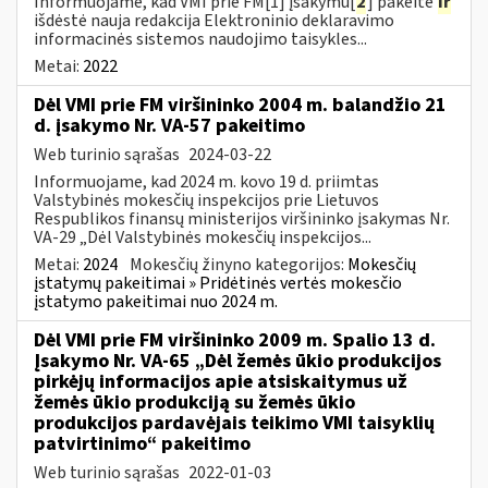
Informuojame, kad VMI prie FM[1] įsakymu[
2
] pakeitė
ir
išdėstė nauja redakcija Elektroninio deklaravimo
informacinės sistemos naudojimo taisykles...
Metai:
2022
Dėl VMI prie FM viršininko 2004 m. balandžio 21
d. įsakymo Nr. VA-57 pakeitimo
Web turinio sąrašas
2024-03-22
Informuojame, kad 2024 m. kovo 19 d. priimtas
Valstybinės mokesčių inspekcijos prie Lietuvos
Respublikos finansų ministerijos viršininko įsakymas Nr.
VA-29 „Dėl Valstybinės mokesčių inspekcijos...
Metai:
2024
Mokesčių žinyno kategorijos:
Mokesčių
įstatymų pakeitimai » Pridėtinės vertės mokesčio
įstatymo pakeitimai nuo 2024 m.
Dėl VMI prie FM viršininko 2009 m. Spalio 13 d.
Įsakymo Nr. VA-65 „Dėl žemės ūkio produkcijos
pirkėjų informacijos apie atsiskaitymus už
žemės ūkio produkciją su žemės ūkio
produkcijos pardavėjais teikimo VMI taisyklių
patvirtinimo“ pakeitimo
Web turinio sąrašas
2022-01-03