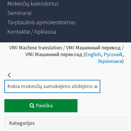
Mokesčių kalendorius
Seminarai
Tarptautinis apmokestinimas
Kontaktai / Apklausa
VMI Machine translation / VMI Машинный перевод /
VMI Машинний переклад (
English
,
Русский
,
Українська
)
Paieška
Kategorijos