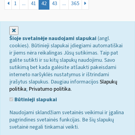
1
...
41
42
43
...
365
Uždaryti
Šioje svetainėje naudojami slapukai
(angl.
cookies). Būtinieji slapukai įdiegiami automatiškai
ir jiems nėra reikalingas Jūsų sutikimas. Taip pat
galite sutikti ir su kitų slapukų naudojimu. Savo
sutikimą bet kada galėsite atšaukti pakeisdami
interneto naršyklės nustatymus ir ištrindami
įrašytus slapukus. Daugiau informacijos
Slapukų
politika
;
Privatumo politika.
Būtinieji slapukai
Naudojami sklandžiam svetainės veikimui ir įgalina
pagrindines svetainės funkcijas. Be šių slapukų
svetainė negali tinkamai veikti.