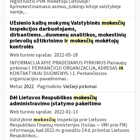
registruotis PVM mokėtoju Lietuvoje?
Apmokestinamasis asmuo, įsikūręs kitoje valstybėje
narėje,...
Užsienio kalbų mokymų Valstybinės
mokesčių
inspekcijos darbuotojams,
dirbantiems...duomenų analitikos, mokestinių
prievolių užtikrinimo
ir
mokesčių
mokėtojų
kontrolės
Web turinio sąrašas
2022-05-18
INFORMACIJA APIE PRADEDAMUS PIRKIMUS Paslaugų
pirkimai I. PERKANČIOJI ORGANIZACIJA, ADRESAS
IR
KONTAKTINIAI DUOMENYS: I.1. Perkančiosios
organizacijos pavadinimas...
Metai:
2022
Pagrindinis:
Viešieji pirkimai
Dėl Lietuvos Respublikos
mokesčių
administravimo įstatymo pakeitimo
Web turinio sąrašas
2022-01-13
Valstybinė
mokesčių
inspekcija prie Lietuvos
Respublikos finansų ministerijos (toliau — VMI prie FM)
informuoja, kad 2021 m. gruodžio 14 d. priimtas Lietuvos
Respublikos...