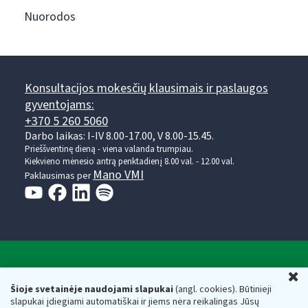
Nuorodos
Konsultacijos mokesčių klausimais ir paslaugos
gyventojams:
+370 5 260 5060
Darbo laikas: I-IV 8.00-17.00, V 8.00-15.45.
Prieššventinę dieną - viena valanda trumpiau.
Kiekvieno mėnesio antrą penktadienį 8.00 val. - 12.00 val.
Mano VMI
Paklausimas per
Valstybinė mokesčių inspekcija prie Lietuvos
U
Respublikos finansų ministerijos
Šioje svetainėje naudojami slapukai
(angl. cookies). Būtinieji
slapukai įdiegiami automatiškai ir jiems nėra reikalingas Jūsų