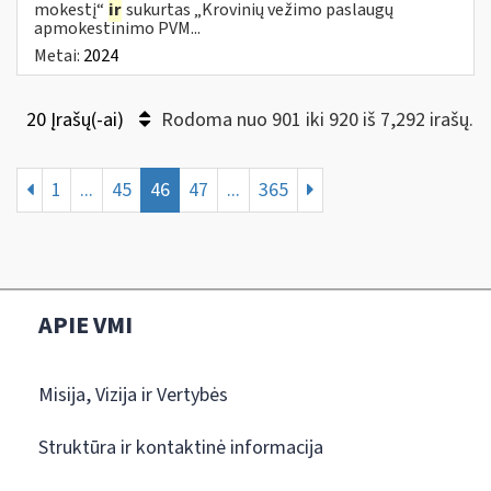
mokestį“
ir
sukurtas „Krovinių vežimo paslaugų
apmokestinimo PVM...
Metai:
2024
20 Įrašų(-ai)
Rodoma nuo 901 iki 920 iš 7,292 irašų.
1
...
45
46
47
...
365
APIE VMI
Misija, Vizija ir Vertybės
Struktūra ir kontaktinė informacija