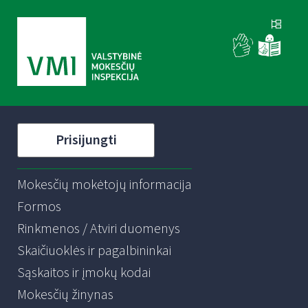
Prisijungti
Mokesčių mokėtojų informacija
Formos
Rinkmenos / Atviri duomenys
Skaičiuoklės ir pagalbininkai
Sąskaitos ir įmokų kodai
Mokesčių žinynas