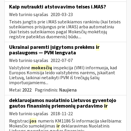
Kaip nutraukti atstovavimo teises i.MAS?
Web turinio sąrašas
2020-03-23
Teisės jungtis prie i.MAS suteikiamos rankiniu (kai teisės
suteikiamos prisijungus prie i.MAS) arba automatiniu
(kai teisės suteikiamos pagal Mokesčių mokėtojų
registre pateiktus duomenis) būdu....
Ukrainai paremti įsigytoms prekėms
ir
paslaugoms — PVM lengvata
Web turinio sąrašas
2022-07-07
Valstybinė
mokesčių
inspekcija (VMI) informuoja, kad
Europos Komisija leido valstybėms narėms, įskaitant
Lietuvą, laikinai netaikyti PVM iš trečiųjų šalių
importuojamiems...
Metai:
2022
Pagrindinis:
Naujiena
deklaruojamos nuolatinio Lietuvos gyventojo
gautos finansinių priemonių pardavimo
ir
Web turinio sąrašas
2018-11-22
Registraci
jos
numeris KM1186 Ši informacija skelbiama:
Mokesčio sumokėjimas
ir
deklaravimas Nuolatinis
Lietuvos gyventojas gautas finansinių...