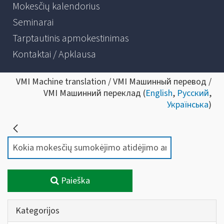
Mokesčių kalendorius
Seminarai
Tarptautinis apmokestinimas
Kontaktai / Apklausa
VMI Machine translation / VMI Машинный перевод /
VMI Машинний переклад (
English
,
Русский
,
Українська
)
Paieška
Kategorijos