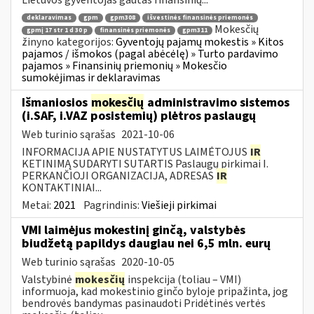
deklaravimas
gpm
gpm308
išvestinės finansinės priemonės
Mokesčių
gpmį 17 str 1 d 30 p
finansinės priemonės
gpm311
žinyno kategorijos:
Gyventojų pajamų mokestis » Kitos
pajamos / išmokos (pagal abėcėlę) » Turto pardavimo
pajamos » Finansinių priemonių » Mokesčio
sumokėjimas ir deklaravimas
Išmaniosios
mokesčių
administravimo sistemos
(i.SAF, i.VAZ posistemių) plėtros paslaugų
Web turinio sąrašas
2021-10-06
INFORMACIJA APIE NUSTATYTUS LAIMĖTOJUS
IR
KETINIMĄ SUDARYTI SUTARTIS Paslaugų pirkimai I.
PERKANČIOJI ORGANIZACIJA, ADRESAS
IR
KONTAKTINIAI...
Metai:
2021
Pagrindinis:
Viešieji pirkimai
VMI laimėjus mokestinį ginčą, valstybės
biudžetą papildys daugiau nei 6,5 mln. eurų
Web turinio sąrašas
2020-10-05
Valstybinė
mokesčių
inspekcija (toliau – VMI)
informuoja, kad mokestinio ginčo byloje pripažinta, jog
bendrovės bandymas pasinaudoti Pridėtinės vertės