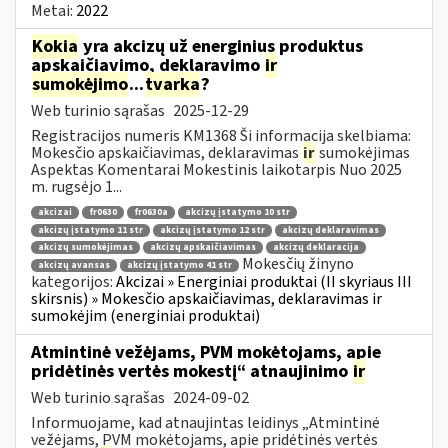
Metai:
2022
Kokia
yra akcizų už energinius produktus
apskaičiavimo, deklaravimo
ir
sumokėjimo
...
tvarka
?
Web turinio sąrašas
2025-12-29
Registracijos numeris KM1368 Ši informacija skelbiama:
Mokesčio apskaičiavimas, deklaravimas
ir
sumokėjimas
Aspektas Komentarai Mokestinis laikotarpis Nuo 2025
m. rugsėjo 1...
akcizai
fr0630
fr0630a
akcizų įstatymo 10 str
akcizų įstatymo 11 str
akcizų įstatymo 12 str
akcizų deklaravimas
akcizų sumokėjimas
akcizų apskaičiavimas
akcizų deklaracija
Mokesčių žinyno
akcizų avansas
akcizų įstatymo 41 str
kategorijos:
Akcizai » Energiniai produktai (II skyriaus III
skirsnis) » Mokesčio apskaičiavimas, deklaravimas ir
sumokėjim (energiniai produktai)
Atmintinė vežėjams, PVM mokėtojams, apie
pridėtinės vertės mokestį“ atnaujinimo
ir
Web turinio sąrašas
2024-09-02
Informuojame, kad atnaujintas leidinys „Atmintinė
vežėjams, PVM mokėtojams, apie pridėtinės vertės