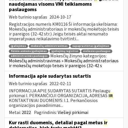
naudojamas visoms VMI teikiamoms
paslaugoms
Web turinio sąrašas
2024-10-17
Registracijos numeris KM0116 Ši informacija skelbiama:
Mokesčių administratoriaus ir mokesčių mokėtojo teisės
ir pareigos (32-42 str.) Jeigu teisės aktai nenumato
imperatyvaus reikalavimo tvirtinti...
įgaliojimas
mokesčių administravimas
supaprastintas įgaliojimas
fizinio asmens įgaliojimas
įgaliojimų registras
viešosios paslaugos
Mokesčių žinyno kategorijos:
administracinės paslaugos
Mokesčių administravimas » Mokesčių administratoriaus
ir mokesčių mokėtojo teisės ir pareigos (32-42 s
Informacija apie sudarytas sutartis
Web turinio sąrašas
2022-02-11
INFORMACIJA APIE SUDARYTAS SUTARTIS Paslaugų
pirkimai I. PERKANČIOJI ORGANIZACIJA, ADRESAS
IR
KONTAKTINIAI DUOMENYS: I.1. Perkančiosios
organizacijos pavadinimas...
Metai:
2022
Pagrindinis:
Viešieji pirkimai
Kur rasti duomenis, detaliai pagal metus
ir