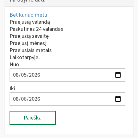
Bet kuriuo metu
Praėjusią valandą
Paskutines 24 valandas
Praėjusią savaitę
Praėjusį mėnesį
Praėjusiais metais
Laikotarpyje…
Nuo
Iki
Paieška