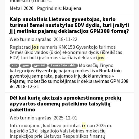
mokesčio (toliau –...
Metai:
2020
Pagrindinis:
Naujiena
Kaip nuolatinis Lietuvos gyventojas, kurio
turimai žemei nustatytas EDV dydis, turi įrašyti
jį į metinės pajamų deklaracijos GPM308 formą?
Web turinio sąrašas
2018-11-22
Registraci
jos
numeris KM0153 Gyventojo turimos
žemės ūkio valdos (ūkio) ekonominis dydis (išreikštas
EDV) turi būti įrašomas skaičiais deklaraci
jos
...
Mokesčių žinyno
edv
gpm
gpm308
žemės ūkio valda
kategorijos:
Gyventojų pajamų mokestis » Nuolatinių
gyventojų samprata, pajamos ir jų deklaravimas »
Pajamų mokesčio sumokėjimas ir deklaravimas GPM 308
iki 2018-12-31
Dėl kai kurių akcizais apmokestinamų prekių
apyvartos duomenų pateikimo taisyklių
pakeitimo
Web turinio sąrašas
2025-12-01
Informuojame, kad buvo priimtas
ir
nuo 2025 m.
lapkričio 29 d. įsigaliojo Valstybinės mokesčių
inspekcijos prie Lietuvos Respublikos finansų