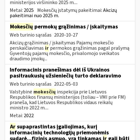
ministerijos viršininko 2025 m....
Metai:
2025
Mokesčių įstatymų pakeitimai:
Akcizų
pakeitimai nuo 2025 m.
Mokesčių
permokų grąžinimas / įskaitymas
Web turinio sąrašas
2020-10-27
Akcizų grąžinimas / įskaitymas Pajamų mokesčio
perskaičiavimas
ir
permokos grąžinimas pagal prašymą
Gyventojų pajamų mokesčio, privalomojo sveikatos
draudimo įmokų...
Informacinis pranešimas dėl iš Ukrainos
pasitraukusių užsieniečių turto deklaravimo
Web turinio sąrašas
2022-05-03
Valstybinė
mokesčių
inspekcija prie Lietuvos
Respublikos finansų ministerijos (toliau – VMI prie FM)
praneša, kad Lietuvos Respublikos vidaus reikalų
ministro 2022 m....
Metai:
2022
Ar
supaprastintas įgaliojimas, kurį
informacinių technologijų priemonėmis
sudarė...fizinis asmuo, yra tinkamas
ir
gali būti