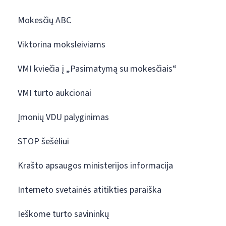
Mokesčių ABC
Viktorina moksleiviams
VMI kviečia į „Pasimatymą su mokesčiais“
VMI turto aukcionai
Įmonių VDU palyginimas
STOP šešėliui
Krašto apsaugos ministerijos informacija
Interneto svetainės atitikties paraiška
Ieškome turto savininkų