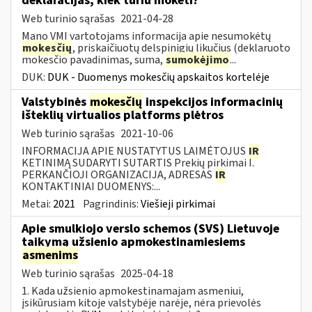
deklaracijas, kiek turiu mokėti?
Web turinio sąrašas
2021-04-28
Mano VMI vartotojams informacija apie nesumokėtų
mokesčių
, priskaičiuotų delspinigių likučius (deklaruoto
mokesčio pavadinimas, suma,
sumokėjimo
...
DUK:
DUK - Duomenys mokesčių apskaitos kortelėje
Valstybinės
mokesčių
inspekcijos informacinių
išteklių virtualios platforms plėtros
Web turinio sąrašas
2021-10-06
INFORMACIJA APIE NUSTATYTUS LAIMĖTOJUS
IR
KETINIMĄ SUDARYTI SUTARTIS Prekių pirkimai I.
PERKANČIOJI ORGANIZACIJA, ADRESAS
IR
KONTAKTINIAI DUOMENYS:...
Metai:
2021
Pagrindinis:
Viešieji pirkimai
Apie smulkiojo verslo schemos (SVS) Lietuvoje
taikymą užsienio apmokestinamiesiems
asmenims
Web turinio sąrašas
2025-04-18
1. Kada užsienio apmokestinamajam asmeniui,
įsikūrusiam kitoje valstybėje narėje, nėra prievolės