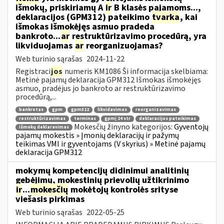
išmokų, priskiriamų A
ir
B klasės pajamoms...,
deklaracijos (GPM312) pateikimo
tvarka
, kai
išmokas išmokėjęs asmuo pradeda
bankroto...
ar
restruktūrizavimo procedūrą, yra
likviduojamas
ar
reorganizuojamas?
Web turinio sąrašas
2024-11-22
Registraci
jos
numeris KM1086 Ši informacija skelbiama:
Metinė pajamų deklaracija GPM312 Išmokas išmokėjęs
asmuo, pradėjus jo bankroto ar restruktūrizavimo
procedūrą,...
bankrotas
gpm
gpm312
likvidavimas
reorganizavimas
restruktūrizavimas
terminas
gpmį 24 str
deklaracijos pateikimas
Mokesčių žinyno kategorijos:
Gyventojų
išmokų deklaravimas
pajamų mokestis » Įmonių deklaracijų ir pažymų
teikimas VMI ir gyventojams (V skyrius) » Metinė pajamų
deklaracija GPM312
mokymų kompetencijų didinimui analitinių
gebėjimų, mokestinių prievolių užtikrinimo
ir
...
mokesčių
mokėtojų kontrolės srityse
viešasis pirkimas
Web turinio sąrašas
2022-05-25