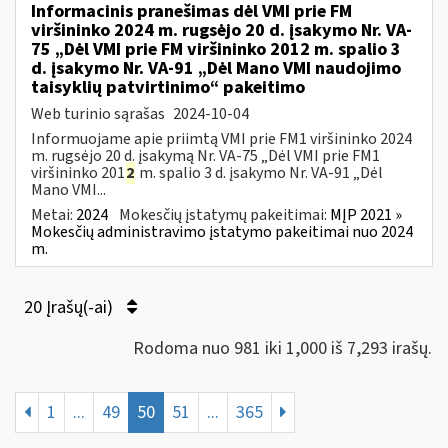
Informacinis pranešimas dėl VMI prie FM
viršininko 2024 m. rugsėjo 20 d. įsakymo Nr. VA-
75 „Dėl VMI prie FM viršininko 2012 m. spalio 3
d. įsakymo Nr. VA-91 „Dėl Mano VMI naudojimo
taisyklių patvirtinimo“ pakeitimo
Web turinio sąrašas
2024-10-04
Informuojame apie priimtą VMI prie FM1 viršininko 2024
m. rugsėjo 20 d. įsakymą Nr. VA-75 „Dėl VMI prie FM1
viršininko 201
2
m. spalio 3 d. įsakymo Nr. VA-91 „Dėl
Mano VMI...
Metai:
2024
Mokesčių įstatymų pakeitimai:
MĮP 2021 »
Mokesčių administravimo įstatymo pakeitimai nuo 2024
m.
20 Įrašų(-ai)
Rodoma nuo 981 iki 1,000 iš 7,293 irašų.
1
...
49
50
51
...
365