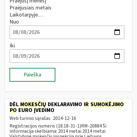
Praėjusį mėnesį
Praėjusiais metais
Laikotarpyje…
Nuo
Iki
Paieška
DĖL
MOKESČIŲ
DEKLARAVIMO
IR
SUMOKĖJIMO
PO
EURO ĮVEDIMO
Web turinio sąrašas
2014-12-16
Registracijos numeris (18.18-31-1)RM-20884 Ši
informacija skelbiama: 2014 metai 2014 metai
Valstybinė mokesčių inspekcija prie Lietuvos