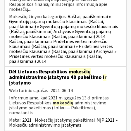
Respublikos finansų ministerijos informuoja apie
mokesčių...
Mokesčių žinyno kategorijos:
Raštai, paaiškinimai »
Gyventojų pajamų mokesčio klausimais (Raštai,
paaiškinimai) » Gyventojų pajamų mokesčio klausimais
(Raštai, paaiškinimai) Archyvas » Gyventojų pajamų
mokesčio klausimais (Raštai, paaiškinimai) 2014
Raštai, paaiškinimai » Pridėtinės vertės mokesčio
klausimais (Raštai, paaiškinimai) » Pridėtinės vertės
mokesčio klausimais (Raštai, paaiškinimai) Archyvas »
Pridėtinės vertės mokesčio klausimais (Raštai,
paaiškinimai) 2014
Dėl Lietuvos Respublikos
mokesčių
administravimo įstatymo 40 pakeitimo
ir
įstatymo
Web turinio sąrašas
2021-06-14
Informuojame, kad 2021 m. gegužės 13 d. priimtas
Lietuvos Respublikos
mokesčių
administravimo
įstatymo pakeitimas (toliau — Pakeitimas),
numatantis...
Metai:
2021
Mokesčių įstatymų pakeitimai:
MĮP 2021 »
Mokesčiu administravimo įstatymas