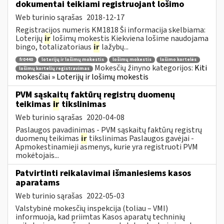
dokumentai teikiami registruojant lošimo
Web turinio sąrašas
2018-12-17
Registracijos numeris KM1818 Ši informacija skelbiama:
Loterijų
ir
lošimų mokestis Kiekviena lošime naudojama
bingo, totalizatoriaus
ir
lažybų...
fr0440
loterijų ir lošimų mokestis
lošimų mokestis
lošimo kortelės
Mokesčių žinyno kategorijos:
Kiti
lošimų kortelių registravimas
mokesčiai » Loterijų ir lošimų mokestis
PVM sąskaitų faktūrų registrų duomenų
teikimas
ir
tikslinimas
Web turinio sąrašas
2020-04-08
Paslaugos pavadinimas - PVM sąskaitų faktūrų registrų
duomenų teikimas
ir
tikslinimas Paslaugos gavėjai -
Apmokestinamieji asmenys, kurie yra registruoti PVM
mokėtojais...
Patvirtinti reikalavimai išmaniesiems kasos
aparatams
Web turinio sąrašas
2022-05-03
Valstybinė mokesčių inspekcija (toliau – VMI)
informuoja, kad priimtas Kasos aparatų techninių