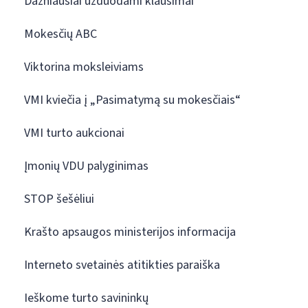
Dažniausiai užduodami klausimai
Mokesčių ABC
Viktorina moksleiviams
VMI kviečia į „Pasimatymą su mokesčiais“
VMI turto aukcionai
Įmonių VDU palyginimas
STOP šešėliui
Krašto apsaugos ministerijos informacija
Interneto svetainės atitikties paraiška
Ieškome turto savininkų