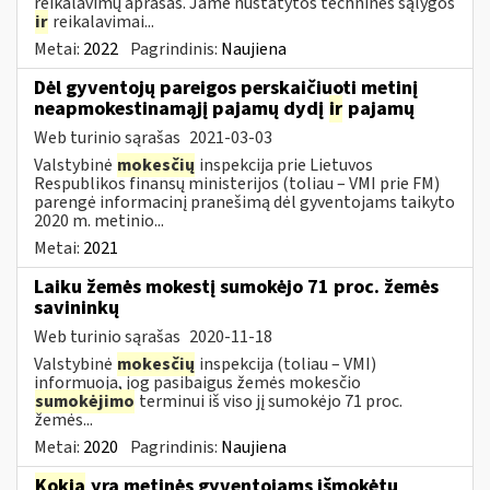
reikalavimų aprašas. Jame nustatytos techninės sąlygos
ir
reikalavimai...
Metai:
2022
Pagrindinis:
Naujiena
Dėl gyventojų pareigos perskaičiuoti metinį
neapmokestinamąjį pajamų dydį
ir
pajamų
Web turinio sąrašas
2021-03-03
Valstybinė
mokesčių
inspekcija prie Lietuvos
Respublikos finansų ministerijos (toliau – VMI prie FM)
parengė informacinį pranešimą dėl gyventojams taikyto
2020 m. metinio...
Metai:
2021
Laiku žemės mokestį sumokėjo 71 proc. žemės
savininkų
Web turinio sąrašas
2020-11-18
Valstybinė
mokesčių
inspekcija (toliau – VMI)
informuoja, jog pasibaigus žemės mokesčio
sumokėjimo
terminui iš viso jį sumokėjo 71 proc.
žemės...
Metai:
2020
Pagrindinis:
Naujiena
Kokia
yra metinės gyventojams išmokėtų