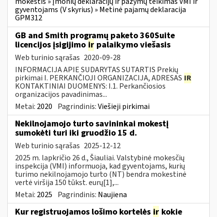
mokestis » Įmonių deklaracijų ir pažymų teikimas VMI ir
gyventojams (V skyrius) » Metinė pajamų deklaracija
GPM312
GB and Smith programų paketo 360Suite
licencijos įsigijimo
ir
palaikymo viešasis
Web turinio sąrašas
2020-09-28
INFORMACIJA APIE SUDARYTAS SUTARTIS Prekių
pirkimai I. PERKANČIOJI ORGANIZACIJA, ADRESAS
IR
KONTAKTINIAI DUOMENYS: I.1. Perkančiosios
organizacijos pavadinimas...
Metai:
2020
Pagrindinis:
Viešieji pirkimai
Nekilnojamojo turto savininkai mokestį
sumokėti turi iki gruodžio 15 d.
Web turinio sąrašas
2025-12-12
2025 m. lapkričio 26 d., Šiauliai. Valstybinė mokesčių
inspekcija (VMI) informuoja, kad gyventojams, kurių
turimo nekilnojamojo turto (NT) bendra mokestinė
vertė viršija 150 tūkst. eurų[1],...
Metai:
2025
Pagrindinis:
Naujiena
Kur registruojamos lošimo kortelės
ir
kokie