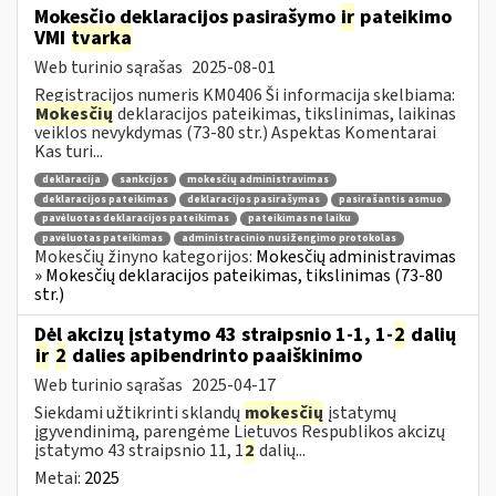
Mokesčio deklaracijos pasirašymo
ir
pateikimo
VMI
tvarka
Web turinio sąrašas
2025-08-01
Registracijos numeris KM0406 Ši informacija skelbiama:
Mokesčių
deklaracijos pateikimas, tikslinimas, laikinas
veiklos nevykdymas (73-80 str.) Aspektas Komentarai
Kas turi...
deklaracija
sankcijos
mokesčių administravimas
deklaracijos pateikimas
deklaracijos pasirašymas
pasirašantis asmuo
pavėluotas deklaracijos pateikimas
pateikimas ne laiku
pavėluotas pateikimas
administracinio nusižengimo protokolas
Mokesčių žinyno kategorijos:
Mokesčių administravimas
» Mokesčių deklaracijos pateikimas, tikslinimas (73-80
str.)
Dėl akcizų įstatymo 43 straipsnio 1-1, 1-
2
dalių
ir
2
dalies apibendrinto paaiškinimo
Web turinio sąrašas
2025-04-17
Siekdami užtikrinti sklandų
mokesčių
įstatymų
įgyvendinimą, parengėme Lietuvos Respublikos akcizų
įstatymo 43 straipsnio 11, 1
2
dalių...
Metai:
2025