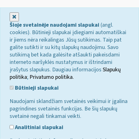
Uždaryti
Šioje svetainėje naudojami slapukai
(angl.
cookies). Būtinieji slapukai įdiegiami automatiškai
ir jiems nėra reikalingas Jūsų sutikimas. Taip pat
galite sutikti ir su kitų slapukų naudojimu. Savo
sutikimą bet kada galėsite atšaukti pakeisdami
interneto naršyklės nustatymus ir ištrindami
įrašytus slapukus. Daugiau informacijos
Slapukų
politika
;
Privatumo politika.
Būtinieji slapukai
Naudojami sklandžiam svetainės veikimui ir įgalina
pagrindines svetainės funkcijas. Be šių slapukų
svetainė negali tinkamai veikti.
Analitiniai slapukai