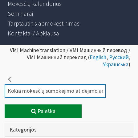
Mokesčių kalendorius
Seminarai
Tarptautinis apmokestinimas
Kontaktai / Apklausa
VMI Machine translation / VMI Машинный перевод /
VMI Машинний переклад (
English
,
Русский
,
Українська
)
Paieška
Kategorijos