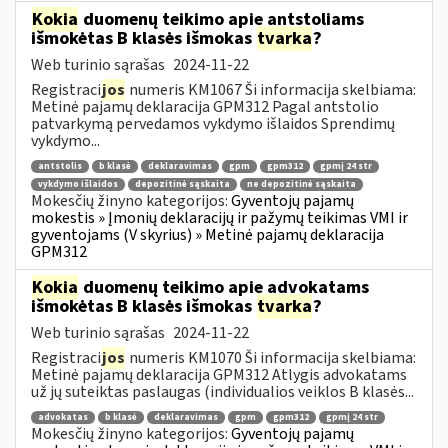
Kokia
duomenų teikimo apie antstoliams
išmokėtas B klasės išmokas
tvarka
?
Web turinio sąrašas
2024-11-22
Registraci
jos
numeris KM1067 Ši informacija skelbiama:
Metinė pajamų deklaracija GPM312 Pagal antstolio
patvarkymą pervedamos vykdymo išlaidos Sprendimų
vykdymo...
antstolis
b klasė
deklaravimas
gpm
gpm312
gpmį 24 str
vykdymo išlaidos
depozitinė sąskaita
ne depozitinė sąskaita
Mokesčių žinyno kategorijos:
Gyventojų pajamų
mokestis » Įmonių deklaracijų ir pažymų teikimas VMI ir
gyventojams (V skyrius) » Metinė pajamų deklaracija
GPM312
Kokia
duomenų teikimo apie advokatams
išmokėtas B klasės išmokas
tvarka
?
Web turinio sąrašas
2024-11-22
Registraci
jos
numeris KM1070 Ši informacija skelbiama:
Metinė pajamų deklaracija GPM312 Atlygis advokatams
už jų suteiktas paslaugas (individualios veiklos B klasės...
advokatas
b klasė
deklaravimas
gpm
gpm312
gpmį 24 str
Mokesčių žinyno kategorijos:
Gyventojų pajamų