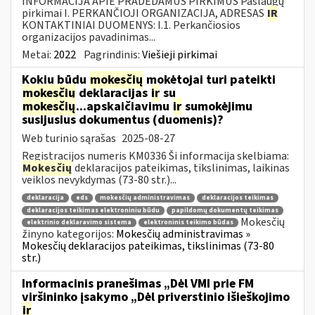
INFORMACIJA APIE PRADEDAMUS PIRKIMUS Paslaugų
pirkimai I. PERKANČIOJI ORGANIZACIJA, ADRESAS
IR
KONTAKTINIAI DUOMENYS: I.1. Perkančiosios
organizacijos pavadinimas...
Metai:
2022
Pagrindinis:
Viešieji pirkimai
Kokiu būdu
mokesčių
mokėtojai turi pateikti
mokesčių
deklaracijas
ir
su
mokesčių
...apskaičiavimu
ir
sumokėjimu
susijusius dokumentus (duomenis)?
Web turinio sąrašas
2025-08-27
Registracijos numeris KM0336 Ši informacija skelbiama:
Mokesčių
deklaracijos pateikimas, tikslinimas, laikinas
veiklos nevykdymas (73-80 str.)...
deklaracija
eds
mokesčių administravimas
deklaracijos teikimas
deklaracijos teikimas elektroniniu būdu
papildomų dokumentų teikimas
Mokesčių
elektrinio deklaravimo sistema
elektroninis teikimo būdas
žinyno kategorijos:
Mokesčių administravimas »
Mokesčių deklaracijos pateikimas, tikslinimas (73-80
str.)
Informacinis pranešimas „Dėl VMI prie FM
viršininko įsakymo „Dėl priverstinio išieškojimo
ir