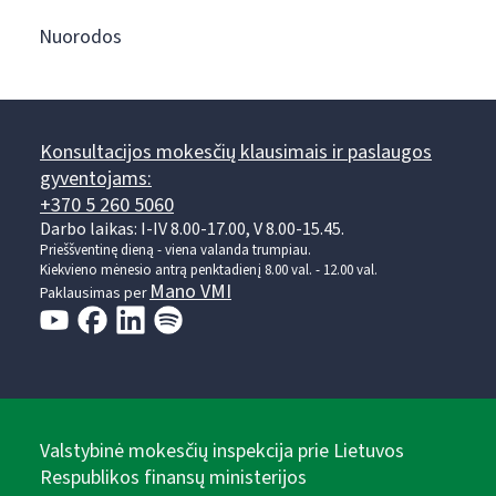
Nuorodos
Konsultacijos mokesčių klausimais ir paslaugos
gyventojams:
+370 5 260 5060
Darbo laikas: I-IV 8.00-17.00, V 8.00-15.45.
Prieššventinę dieną - viena valanda trumpiau.
Kiekvieno mėnesio antrą penktadienį 8.00 val. - 12.00 val.
Mano VMI
Paklausimas per
Valstybinė mokesčių inspekcija prie Lietuvos
Respublikos finansų ministerijos