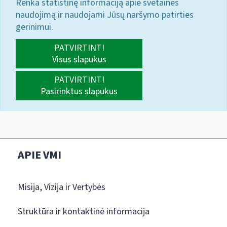
Renka statistinę informaciją apie svetainės
naudojimą ir naudojami Jūsų naršymo patirties
gerinimui.
PATVIRTINTI
Visus slapukus
PATVIRTINTI
Pasirinktus slapukus
APIE VMI
Misija, Vizija ir Vertybės
Struktūra ir kontaktinė informacija