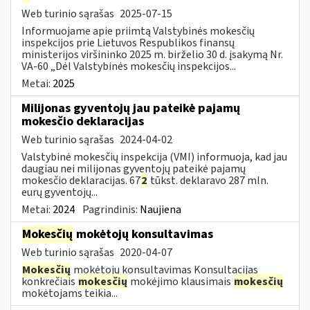
Web turinio sąrašas
2025-07-15
Informuojame apie priimtą Valstybinės mokesčių
inspekcijos prie Lietuvos Respublikos finansų
ministerijos viršininko 2025 m. birželio 30 d. įsakymą Nr.
VA-60 „Dėl Valstybinės mokesčių inspekcijos...
Metai:
2025
Milijonas gyventojų jau pateikė pajamų
mokesčio deklaracijas
Web turinio sąrašas
2024-04-02
Valstybinė mokesčių inspekcija (VMI) informuoja, kad jau
daugiau nei milijonas gyventojų pateikė pajamų
mokesčio deklaracijas. 67
2
tūkst. deklaravo 287 mln.
eurų gyventojų...
Metai:
2024
Pagrindinis:
Naujiena
Mokesčių
mokėtojų konsultavimas
Web turinio sąrašas
2020-04-07
Mokesčių
mokėtojų konsultavimas Konsultacijas
konkrečiais
mokesčių
mokėjimo klausimais
mokesčių
mokėtojams teikia...