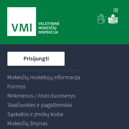
Prisijungti
Mokesčių mokėtojų informacija
Formos
Rinkmenos / Atviri duomenys
Skaičiuoklės ir pagalbininkai
Sąskaitos ir įmokų kodai
Mokesčių žinynas