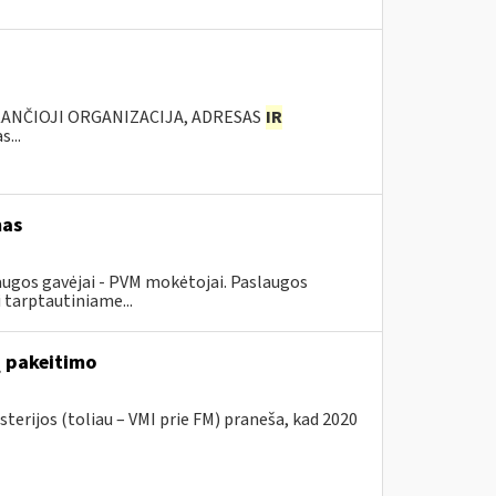
KANČIOJI ORGANIZACIJA, ADRESAS
IR
...
mas
augos gavėjai - PVM mokėtojai. Paslaugos
 tarptautiniame...
ų pakeitimo
terijos (toliau – VMI prie FM) praneša, kad 2020