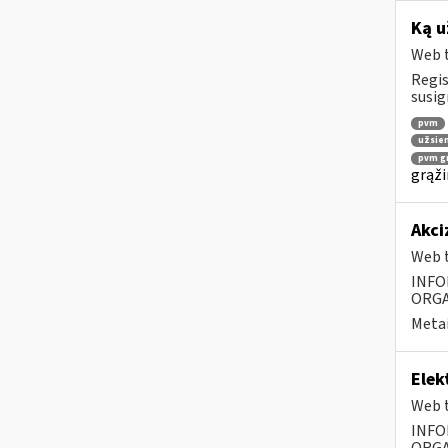
Ką u
Web t
Regis
susig
pvm
užsien
pvm gr
grąži
Akci
Web t
INFO
ORGA
Metai
Elek
Web t
INFO