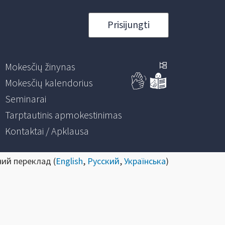
Prisijungti
Mokesčių žinynas
Mokesčių kalendorius
Seminarai
Tarptautinis apmokestinimas
Kontaktai / Apklausa
ний переклад (
English
,
Русский
,
Українська
)