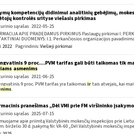
mų kompetencijų didinimui analitinių gebėjimų, mokest
tojų kontrolės srityse viešasis pirkimas
urinio sąrašas
2022-05-25
RMACIJA APIE PRADEDAMUS PIRKIMUS Paslaugų pirkimai I. PER
KTINIAI DUOMENYS: I.1. Perkančiosios organizacijos pavadinimas
:
2022
Pagrindinis:
Viešieji pirkimai
ngvatinis 9 proc....PVM tarifas gali būti taikomas tik
niams
asmenims
urinio sąrašas
2021-06-25
engvatinis 9 proc. PVM tarifas yra taikomas
ir
tais atvejais, kai ma
enims
.
rmacinis pranešimas „Dėl VMI prie FM viršininko įsakymo 
urinio sąrašas
2025-07-15
muojame apie priimtą Valstybinės mokesčių inspekcijos prie Lietuv
m. birželio 30 d. įsakymą Nr. VA-60 „Dėl Valstybinės mokesčių inspek
:
2025