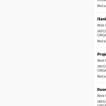
ORGA
Metai
Išan
Web t
INFO
ORGA
Metai
Proj
Web t
INFO
ORGA
Metai
Duom
Web t
INFO
ORGA