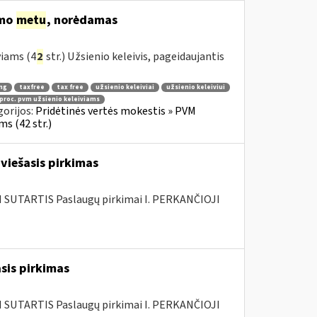
imo
metu
, norėdamas
viams (4
2
str.) Užsienio keleivis, pageidaujantis
ng
taxfree
tax free
užsienio keleiviai
užsienio keleiviui
 proc. pvm užsienio keleiviams
orijos:
Pridėtinės vertės mokestis » PVM
s (42 str.)
viešasis pirkimas
SUTARTIS Paslaugų pirkimai I. PERKANČIOJI
sis pirkimas
SUTARTIS Paslaugų pirkimai I. PERKANČIOJI