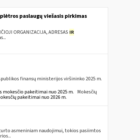
lėtros paslaugų viešasis pirkimas
ANČIOJI ORGANIZACIJA, ADRESAS
IR
...
spublikos finansų ministerijos viršininko 2025 m.
ės mokesčio pakeitimai nuo 2025 m.
Mokesčių
mokesčių pakeitimai nuo 2026 m.
ar turto asmeniniam naudojimui, tokios pasiimtos
ios...