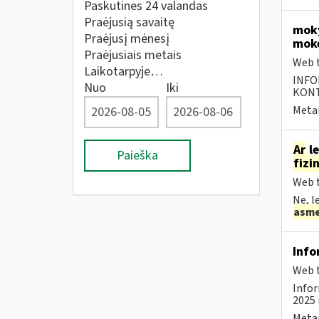
Paskutines 24 valandas
Praėjusią savaitę
moky
Praėjusį mėnesį
mokė
Praėjusiais metais
Web t
Laikotarpyje…
INFO
Nuo
Iki
KONTA
Metai
Ar
le
Paieška
fizi
Web t
Ne, l
asm
Info
Web t
Infor
2025 
Metai