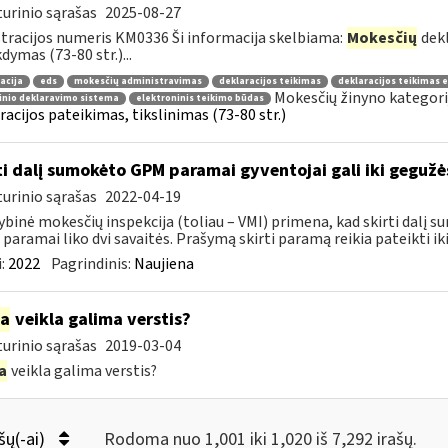
urinio sąrašas
2025-08-27
tracijos numeris KM0336 Ši informacija skelbiama:
Mokesčių
dekl
dymas (73-80 str.)...
acija
eds
mokesčių administravimas
deklaracijos teikimas
deklaracijos teikimas 
Mokesčių žinyno kategori
inio deklaravimo sistema
elektroninis teikimo būdas
racijos pateikimas, tikslinimas (73-80 str.)
ti dalį sumokėto GPM paramai gyventojai gali iki geguž
urinio sąrašas
2022-04-19
ybinė mokesčių inspekcija (toliau – VMI) primena, kad skirti dalį
paramai liko dvi savaitės. Prašymą skirti paramą reikia pateikti iki
:
2022
Pagrindinis:
Naujiena
ia
veikla galima verstis?
urinio sąrašas
2019-03-04
a
veikla galima verstis?
šų(-ai)
Rodoma nuo 1,001 iki 1,020 iš 7,292 irašų.