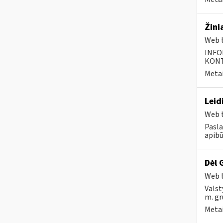
Žini
Web t
INFO
KONTA
Metai
Leid
Web t
Pasla
apibū
Dėl 
Web t
Valst
m. gr
Metai