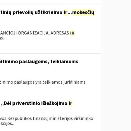
inių prievolių užtikrinimo
ir
...
mokesčių
KANČIOJI ORGANIZACIJA, ADRESAS
IR
...
 maitinimo paslaugoms, teikiamoms
itinimo paslaugos yra teikiamos juridiniams
„Dėl priverstinio išieškojimo
ir
os Respublikos finansų ministerijos viršininko
cijos...