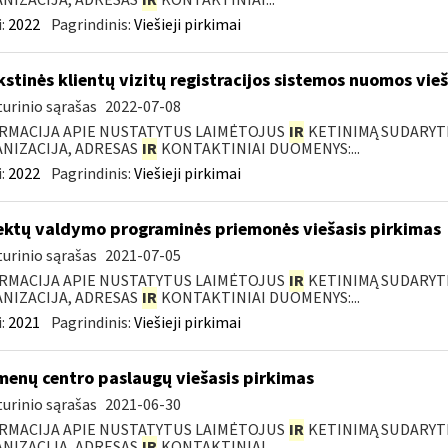
NIZACIJA, ADRESAS
IR
KONTAKTINIAI...
:
2022
Pagrindinis:
Viešieji pirkimai
kstinės klientų vizitų registracijos sistemos nuomos vie
urinio sąrašas
2022-07-08
RMACIJA APIE NUSTATYTUS LAIMĖTOJUS
IR
KETINIMĄ SUDARYTI 
NIZACIJA, ADRESAS
IR
KONTAKTINIAI DUOMENYS:...
:
2022
Pagrindinis:
Viešieji pirkimai
ektų valdymo programinės priemonės viešasis pirkimas
urinio sąrašas
2021-07-05
RMACIJA APIE NUSTATYTUS LAIMĖTOJUS
IR
KETINIMĄ SUDARYTI 
NIZACIJA, ADRESAS
IR
KONTAKTINIAI DUOMENYS:...
:
2021
Pagrindinis:
Viešieji pirkimai
enų centro paslaugų viešasis pirkimas
urinio sąrašas
2021-06-30
RMACIJA APIE NUSTATYTUS LAIMĖTOJUS
IR
KETINIMĄ SUDARYTI 
NIZACIJA, ADRESAS
IR
KONTAKTINIAI...