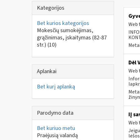
Kategorijos
Gyve
Bet kurios kategorijos
Web t
Mokesčių sumokėjimas,
INFO
grąžinimas, įskaitymas (82-87
KONTA
str.)
(10)
Metai
Dėl 
Aplankai
Web t
Infor
lapkr
Bet kurį aplanką
Metai
žinyn
Parodymo data
IĮ s
Web t
Bet kuriuo metu
Jeigu
Praėjusią valandą
lėšos