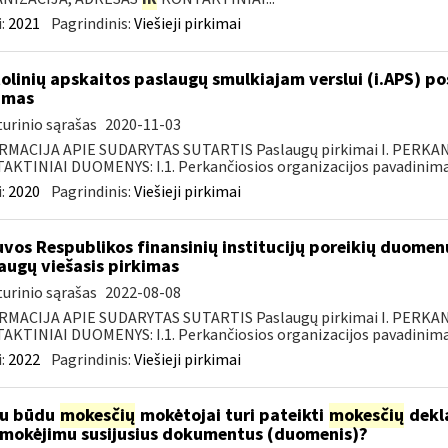
:
2021
Pagrindinis:
Viešieji pirkimai
olinių apskaitos paslaugų smulkiajam verslui (i.APS) po
imas
urinio sąrašas
2020-11-03
RMACIJA APIE SUDARYTAS SUTARTIS Paslaugų pirkimai I. PERK
KTINIAI DUOMENYS: I.1. Perkančiosios organizacijos pavadinimas
:
2020
Pagrindinis:
Viešieji pirkimai
uvos Respublikos finansinių institucijų poreikių duomen
augų viešasis pirkimas
urinio sąrašas
2022-08-08
RMACIJA APIE SUDARYTAS SUTARTIS Paslaugų pirkimai I. PERK
KTINIAI DUOMENYS: I.1. Perkančiosios organizacijos pavadinimas
:
2022
Pagrindinis:
Viešieji pirkimai
iu būdu
mokesčių
mokėtojai turi pateikti
mokesčių
dekl
mokėjimu susijusius dokumentus (duomenis)?