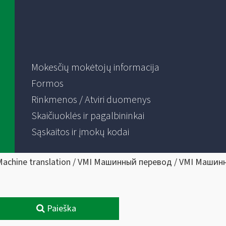
Mokesčių mokėtojų informacija
Formos
Rinkmenos / Atviri duomenys
Skaičiuoklės ir pagalbininkai
Sąskaitos ir įmokų kodai
Machine translation / VMI Машинный перевод / VMI Машин
Paieška