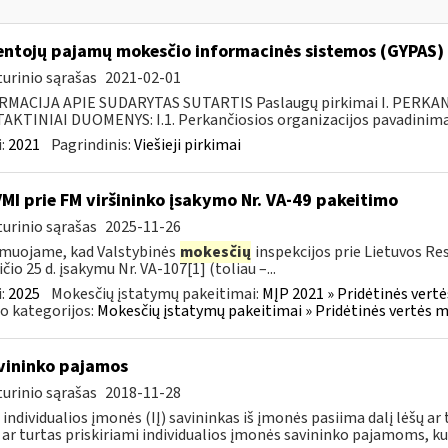
ntojų pajamų mokesčio informacinės sistemos (GYPAS) p
urinio sąrašas
2021-02-01
RMACIJA APIE SUDARYTAS SUTARTIS Paslaugų pirkimai I. PERK
KTINIAI DUOMENYS: I.1. Perkančiosios organizacijos pavadinimas
:
2021
Pagrindinis:
Viešieji pirkimai
VMI prie FM viršininko įsakymo Nr. VA-49 pakeitimo
urinio sąrašas
2025-11-26
muojame, kad Valstybinės
mokesčių
inspekcijos prie Lietuvos Re
ičio 25 d. įsakymu Nr. VA-107[1] (toliau –...
:
2025
Mokesčių įstatymų pakeitimai:
MĮP 2021 » Pridėtinės vert
o kategorijos:
Mokesčių įstatymų pakeitimai » Pridėtinės vertės 
avininko pajamos
urinio sąrašas
2018-11-28
 individualios įmonės (IĮ) savininkas iš įmonės pasiima dalį lėšų 
 ar turtas priskiriami individualios įmonės savininko pajamoms, kur