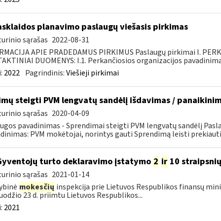
asklaidos planavimo paslaugų viešasis pirkimas
urinio sąrašas
2022-08-31
RMACIJA APIE PRADEDAMUS PIRKIMUS Paslaugų pirkimai I. PER
KTINIAI DUOMENYS: I.1. Perkančiosios organizacijos pavadinimas
:
2022
Pagrindinis:
Viešieji pirkimai
imų steigti PVM lengvatų sandėlį išdavimas / panaikini
urinio sąrašas
2020-04-09
ugos pavadinimas - Sprendimai steigti PVM lengvatų sandėlį Pasl
dinimas: PVM mokėtojai, norintys gauti Sprendimą leisti prekiauti
Gyventojų turto deklaravimo įstatymo
2
ir
10 straipsni
urinio sąrašas
2021-01-14
ybinė
mokesčių
inspekcija prie Lietuvos Respublikos finansų minis
uodžio 23 d. priimtu Lietuvos Respublikos...
:
2021