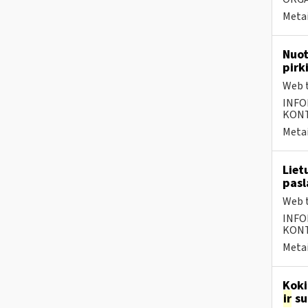
Metai
Nuot
pirk
Web t
INFO
KONTA
Metai
Liet
pasl
Web t
INFO
KONTA
Metai
Kok
ir
su