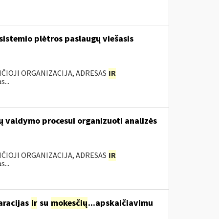
sistemio plėtros paslaugų viešasis
ANČIOJI ORGANIZACIJA, ADRESAS
IR
...
ų valdymo procesui organizuoti analizės
ANČIOJI ORGANIZACIJA, ADRESAS
IR
...
aracijas
ir
su
mokesčių
...apskaičiavimu