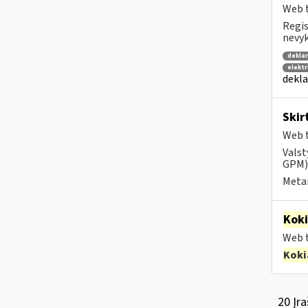
Web t
Regis
nevyk
deklar
elektr
dekla
Skir
Web t
Valst
GPM) 
Metai
Kok
Web t
Koki
20 Įra