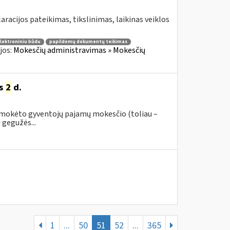
aracijos pateikimas, tikslinimas, laikinas veiklos
elektroniniu būdu
papildomų dokumentų teikimas
jos:
Mokesčių administravimas » Mokesčių
ės
2
d.
 sumokėto gyventojų pajamų mokesčio (toliau –
 gegužės...
1
...
50
51
52
...
365