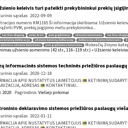
žsienio keleivis turi pateikti prekybininkui prekių įsigij
urinio sąrašas
2022-09-09
tracijos numeris KM1165 Ši informacija skelbiama: Užsienio kelei
rąžinti PVM, prekių įsigijimo metu prekybininkui...
tax free shoping
pvmį 42 str
pvm grąžinimas
užsienio keleiviams
tax free shoppi
io keleivių deklaracija
užsienio keleivių deklaracijų
deklaracija užsienio keleiviams
0
Mokesčių žinyno kateg
ąžinimas užsienio keleiviams
pvm grąžinimas keleiviams
nimas užsienio asmenims (42 str., 116–119 str.) » Užsienio keleiviam
zų informacinės sistemos techninės priežiūros paslaugų 
urinio sąrašas
2020-12-18
RMACIJA APIE NUSTATYTUS LAIMĖTOJUS
IR
KETINIMĄ SUDARYTI 
NIZACIJA, ADRESAS
IR
KONTAKTINIAI...
:
2020
Pagrindinis:
Viešieji pirkimai
troninio deklaravimo sistemos priežiūros paslaugų vieša
urinio sąrašas
2022-01-11
RMACIJA APIE NUSTATYTUS LAIMĖTOJUS
IR
KETINIMĄ SUDARYTI 