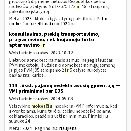
gruodžio 5 d. priėmė Lietuvos Respublikos pelno
mokesčio įstatymo Nr. IX-675 172
ir
46¹ straipsnių
pakeitimo įstatymą...
Metai:
2023
Mokesčių įstatymų pakeitimai:
Pelno
mokesčio pakeitimai nuo 2024 m.
konsultavimo, prekių transportavimo,
programavimo, nekilnojamojo turto
aptarnavimo
ir
Web turinio sąrašas
2023-10-12
Lietuvos apmokestinamasis asmuo, neįregistruotas
PVM mokėtoju, iš užsienio apmokestinamųjų asmenų
įsigijęs PVMĮ 95 straipsnio 2
ir
5 dalyse nurodytas
paslaugas, kurios...
113 tūkst. pajamų nedeklaravusių gyventojų —
VMI priminimai per EDS
Web turinio sąrašas
2024-05-08
Valstybinė
mokesčių
inspekcija (VMI) informuoja, kad
gyventojams, kurie turėjo, tačiau nepateikė pajamų
deklaracijos, pradėjo siųsti priminimus. Pirmieji jų
sulaukė 24...
Metai:
2024
Pagrindinis:
Naujiena