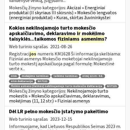
vandenyse veiklą, įsigydami...
Mokesčių žinyno kategorijos:
Akcizai » Energiniai
produktai (II skyriaus III skirsnis) » Mokesčio lengvatos
(energiniai produktai) » Kuras, skirtas žuvininkystei
Kokios nekilnojamojo turto mokesčio
apskaičiavimo, deklaravimo
ir
mokėjimo
taisyklės...taikomos
fiziniams
asmenims
?
Web turinio sąrašas
2021-08-26
Registraci
jos
numeris KM1628 Ši informacija skelbiama:
Fiziniai asmenys Mokesčio mokėtojai nekilnojamojo
turto mokestį apskaičiuoja pagal formulę: Mokestinė
vertė x...
ntm
mokėjimo terminas
teikimo terminas
ntmį 12 str. 4 d.
ntm deklaracija
kit7111
fizinio asmens (šeimos) nekilnojamojo turto mokesčio deklaracija
kit7115
Mokesčių žinyno kategorijos:
Nekilnojamojo turto
mokestis » Mokesčio apskaičiavimas, deklaravimas,
mokėjimas (11, 12 str.) » Fiziniai asmenys
Dėl LR pelno mokesčio įstatymo pakeitimo
Web turinio sąrašas
2023-12-15
Informuojame, kad Lietuvos Respublikos Seimas 2023 m.