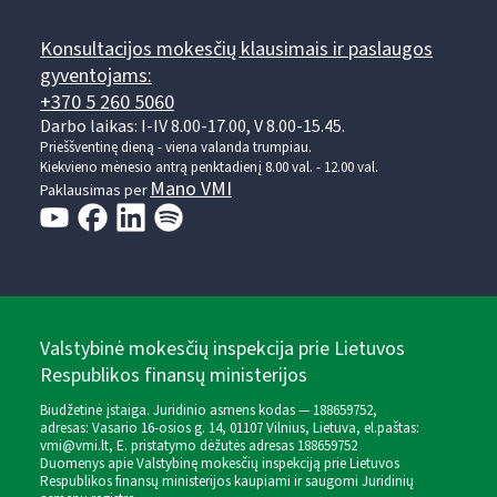
Konsultacijos mokesčių klausimais ir paslaugos
gyventojams:
+370 5 260 5060
Darbo laikas: I-IV 8.00-17.00, V 8.00-15.45.
Prieššventinę dieną - viena valanda trumpiau.
Kiekvieno mėnesio antrą penktadienį 8.00 val. - 12.00 val.
Mano VMI
Paklausimas per
Valstybinė mokesčių inspekcija prie Lietuvos
Respublikos finansų ministerijos
Biudžetinė įstaiga. Juridinio asmens kodas — 188659752,
adresas: Vasario 16-osios g. 14, 01107 Vilnius, Lietuva, el.paštas:
vmi@vmi.lt
, E. pristatymo dėžutės adresas 188659752
Duomenys apie Valstybinę mokesčių inspekciją prie Lietuvos
Respublikos finansų ministerijos kaupiami ir saugomi Juridinių