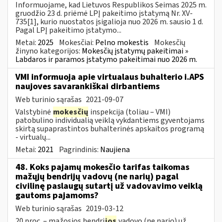
Informuojame, kad Lietuvos Respublikos Seimas 2025 m.
gruodžio 23 d. priėmė LPĮ pakeitimo įstatymą Nr. XV-
735[1], kurio nuostatos įsigalioja nuo 2026 m. sausio 1 d.
Pagal LPĮ pakeitimo įstatymo...
Metai:
2025
Mokesčiai:
Pelno mokestis
Mokesčių
žinyno kategorijos:
Mokesčių įstatymų pakeitimai »
Labdaros ir paramos įstatymo pakeitimai nuo 2026 m.
VMI informuoja apie virtualaus buhalterio i.APS
naujoves savarankiškai dirbantiems
Web turinio sąrašas
2021-09-07
Valstybinė
mokesčių
inspekcija (toliau – VMI)
patobulino individualią veiklą vykdantiems gyventojams
skirtą supaprastintos buhalterinės apskaitos programą
- virtualų...
Metai:
2021
Pagrindinis:
Naujiena
48. Koks pajamų mokesčio tarifas taikomas
mažųjų bendrijų vadovų (ne narių) pagal
civilinę paslaugų sutartį už vadovavimo veiklą
gautoms pajamoms?
Web turinio sąrašas
2019-03-12
20 proc. – mažosios bendri
jos
vadovo (ne nario) už