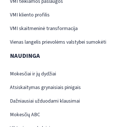
VMI teikiamos paslaugos
VMI kliento profilis
VMI skaitmeninė transformacija
Vienas langelis prievolėms valstybei sumokėti
NAUDINGA
Mokesčiai ir jų dydžiai
Atsiskaitymas grynaisiais pinigais
Dažniausiai užduodami klausimai
Mokesčių ABC