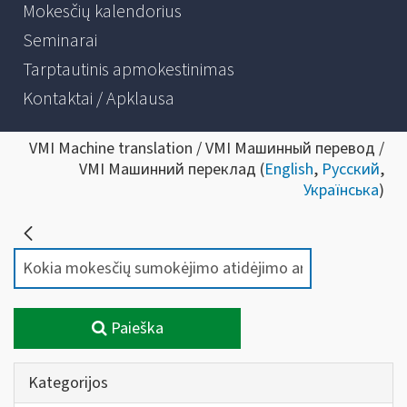
Mokesčių kalendorius
Seminarai
Tarptautinis apmokestinimas
Kontaktai / Apklausa
VMI Machine translation / VMI Машинный перевод /
VMI Машинний переклад (
English
,
Русский
,
Українська
)
Paieška
Kategorijos