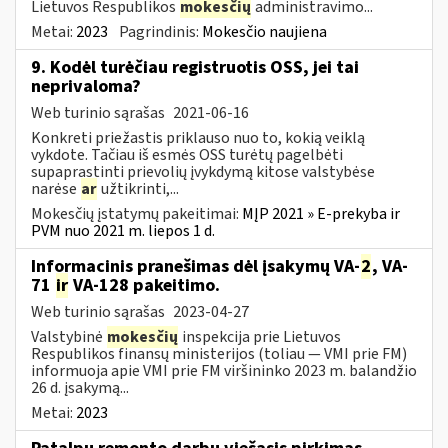
Lietuvos Respublikos
mokesčių
administravimo...
Metai:
2023
Pagrindinis:
Mokesčio naujiena
9. Kodėl turėčiau registruotis OSS, jei tai
neprivaloma?
Web turinio sąrašas
2021-06-16
Konkreti priežastis priklauso nuo to, kokią veiklą
vykdote. Tačiau iš esmės OSS turėtų pagelbėti
supaprastinti prievolių įvykdymą kitose valstybėse
narėse
ar
užtikrinti,...
Mokesčių įstatymų pakeitimai:
MĮP 2021 » E-prekyba ir
PVM nuo 2021 m. liepos 1 d.
Informacinis pranešimas dėl įsakymų VA-
2
, VA-
71
ir
VA-128 pakeitimo.
Web turinio sąrašas
2023-04-27
Valstybinė
mokesčių
inspekcija prie Lietuvos
Respublikos finansų ministerijos (toliau ― VMI prie FM)
informuoja apie VMI prie FM viršininko 2023 m. balandžio
26 d. įsakymą...
Metai:
2023