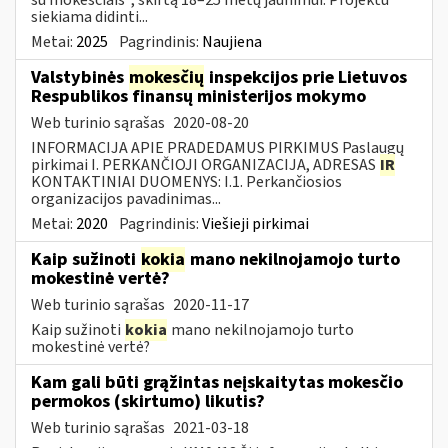
siekiama didinti...
Metai:
2025
Pagrindinis:
Naujiena
Valstybinės
mokesčių
inspekcijos prie Lietuvos
Respublikos finansų ministerijos mokymo
Web turinio sąrašas
2020-08-20
INFORMACIJA APIE PRADEDAMUS PIRKIMUS Paslaugų
pirkimai I. PERKANČIOJI ORGANIZACIJA, ADRESAS
IR
KONTAKTINIAI DUOMENYS: I.1. Perkančiosios
organizacijos pavadinimas...
Metai:
2020
Pagrindinis:
Viešieji pirkimai
Kaip sužinoti
kokia
mano nekilnojamojo turto
mokestinė vertė?
Web turinio sąrašas
2020-11-17
Kaip sužinoti
kokia
mano nekilnojamojo turto
mokestinė vertė?
Kam gali būti grąžintas neįskaitytas mokesčio
permokos (skirtumo) likutis?
Web turinio sąrašas
2021-03-18