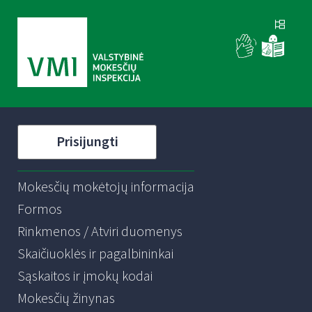
Prisijungti
Mokesčių mokėtojų informacija
Formos
Rinkmenos / Atviri duomenys
Skaičiuoklės ir pagalbininkai
Sąskaitos ir įmokų kodai
Mokesčių žinynas