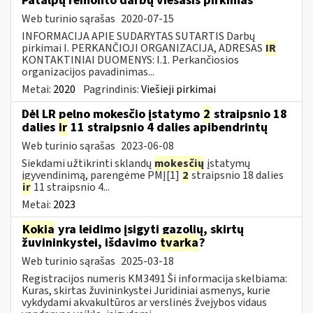
Patalpų remonto darbų viešasis pirkimas
Web turinio sąrašas
2020-07-15
INFORMACIJA APIE SUDARYTAS SUTARTIS Darbų
pirkimai I. PERKANČIOJI ORGANIZACIJA, ADRESAS
IR
KONTAKTINIAI DUOMENYS: I.1. Perkančiosios
organizacijos pavadinimas...
Metai:
2020
Pagrindinis:
Viešieji pirkimai
Dėl LR pelno mokesčio įstatymo
2
straipsnio 18
dalies
ir
11 straipsnio 4 dalies apibendrintų
Web turinio sąrašas
2023-06-08
Siekdami užtikrinti sklandų
mokesčių
įstatymų
įgyvendinimą, parengėme PMĮ[1]
2
straipsnio 18 dalies
ir
11 straipsnio 4...
Metai:
2023
Kokia
yra leidimo įsigyti gazolių, skirtų
žuvininkystei, išdavimo
tvarka
?
Web turinio sąrašas
2025-03-18
Registracijos numeris KM3491 Ši informacija skelbiama:
Kuras, skirtas žuvininkystei Juridiniai asmenys, kurie
vykdydami akvakultūros ar verslinės žvejybos vidaus