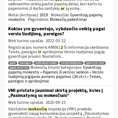
vadovavimo veiklą gautai pajamų daliai, kuri kartu su
pajamomis iš darbo santykių
ar
jų esmę...
Metai (Archyvas):
2019
Mokesčiai:
Gyventojų pajamų
mokestis
Pagrindinis:
Mokesčių pakeitimai
Kokios yra gyventojo, vykdančio veiklą pagal
verslo liudijimą, pareigos?
Web turinio sąrašas
2022-03-22
Registracijos numeris KM061
2
Ši informacija skelbiama:
Teisės, pareigos
ir
apribojimai Verslo liudijimus įsigiję
gyventojai privalo: Nuolatinis...
gpm
pareigos
individuali veikla
verslo liudijimas
gpmį 2 str 22 d
Mokesčių žinyno kategorijos:
Gyventojų
gpmį 10 str 2 d
pajamų mokestis » Pajamos iš verslo/ veiklos » Verslo
liudijimą įsigijusio asmens pajamos (26 str.) » Teisės,
pareigos ir apribojimai
VMI pristato jaunimui skirtą projektą, kvies į
„Pasimatymą su mokesčiais“
Web turinio sąrašas
2025-09-23
Valstybinė
mokesčių
inspekcija (VMI) pradeda
įgyvendinti naują komunikacijos projektą „Pasimatymas
su mokesčiais“, skirtą 18–25 metų jaunimui. Projektu