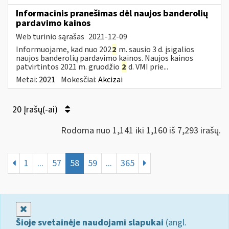
Informacinis pranešimas dėl naujos banderolių
pardavimo kainos
Web turinio sąrašas
2021-12-09
Informuojame, kad nuo 202
2
m. sausio 3 d. įsigalios
naujos banderolių pardavimo kainos. Naujos kainos
patvirtintos 2021 m. gruodžio
2
d. VMI prie...
Metai:
2021
Mokesčiai:
Akcizai
20 Įrašų(-ai)
Rodoma nuo 1,141 iki 1,160 iš 7,293 irašų.
1
...
57
58
59
...
365
Uždaryti
Šioje svetainėje naudojami slapukai
(angl.