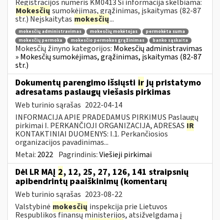
Registracijos numeris KM0413 Ši informacija skelbiama:
Mokesčių
sumokėjimas, grąžinimas, įskaitymas (82-87
str.) Neįskaitytas
mokesčių
...
mokesčių administravimas
mokesčių mokėtojas
permokėta suma
mokesčių permoka
mokesčio permokos grąžinimas
banko sąskaita
Mokesčių žinyno kategorijos:
Mokesčių administravimas
» Mokesčių sumokėjimas, grąžinimas, įskaitymas (82-87
str.)
Dokumentų parengimo išsiųsti
ir
jų pristatymo
adresatams paslaugų viešasis pirkimas
Web turinio sąrašas
2022-04-14
INFORMACIJA APIE PRADEDAMUS PIRKIMUS Paslaugų
pirkimai I. PERKANČIOJI ORGANIZACIJA, ADRESAS
IR
KONTAKTINIAI DUOMENYS: I.1. Perkančiosios
organizacijos pavadinimas...
Metai:
2022
Pagrindinis:
Viešieji pirkimai
Dėl LR MAĮ
2
, 12, 25, 27, 126, 141 straipsnių
apibendrintų paaiškinimų (komentarų
Web turinio sąrašas
2023-08-22
Valstybinė
mokesčių
inspekcija prie Lietuvos
Respublikos finansų ministerijos, atsižvelgdama į