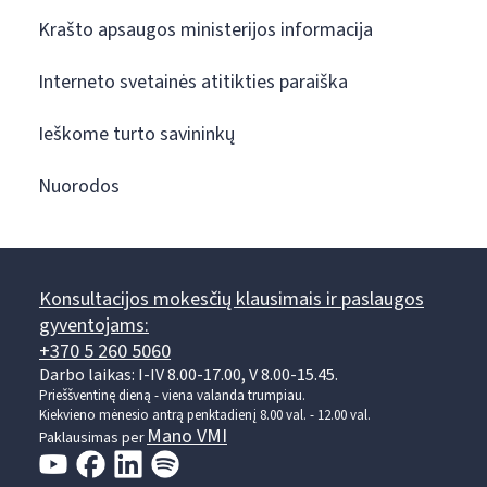
Krašto apsaugos ministerijos informacija
Interneto svetainės atitikties paraiška
Ieškome turto savininkų
Nuorodos
Konsultacijos mokesčių klausimais ir paslaugos
gyventojams:
+370 5 260 5060
Darbo laikas: I-IV 8.00-17.00, V 8.00-15.45.
Prieššventinę dieną - viena valanda trumpiau.
Kiekvieno mėnesio antrą penktadienį 8.00 val. - 12.00 val.
Mano VMI
Paklausimas per