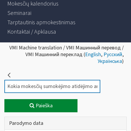
Mokesčių kalendorius
Seminarai
Tarptautinis apmokestinimas
Kontaktai / Apklausa
VMI Machine translation / VMI Машинный перевод /
VMI Машинний переклад (
English
,
Русский
,
Українська
)
Paieška
Parodymo data