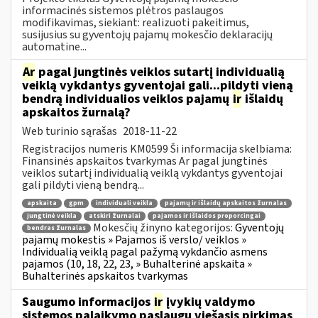
informacinės sistemos plėtros paslaugos
modifikavimas, siekiant: realizuoti pakeitimus,
susijusius su gyventojų pajamų mokesčio deklaracijų
automatine...
Ar
pagal jungtinės veiklos sutartį individualią
veiklą vykdantys gyventojai gali...pildyti vieną
bendrą individualios veiklos pajamų
ir
išlaidų
apskaitos žurnalą?
Web turinio sąrašas
2018-11-22
Registracijos numeris KM0599 Ši informacija skelbiama:
Finansinės apskaitos tvarkymas Ar pagal jungtinės
veiklos sutartį individualią veiklą vykdantys gyventojai
gali pildyti vieną bendrą...
apskaita
gpm
individuali veikla
pajamų ir išlaidų apskaitos žurnalas
jungtinė veikla
atskiri žurnalai
pajamos ir išlaidos proporcingai
Mokesčių žinyno kategorijos:
Gyventojų
bendras žurnalas
pajamų mokestis » Pajamos iš verslo/ veiklos »
Individualią veiklą pagal pažymą vykdančio asmens
pajamos (10, 18, 22, 23, » Buhalterinė apskaita »
Buhalterinės apskaitos tvarkymas
Saugumo informacijos
ir
įvykių valdymo
sistemos palaikymo paslaugų viešasis pirkimas