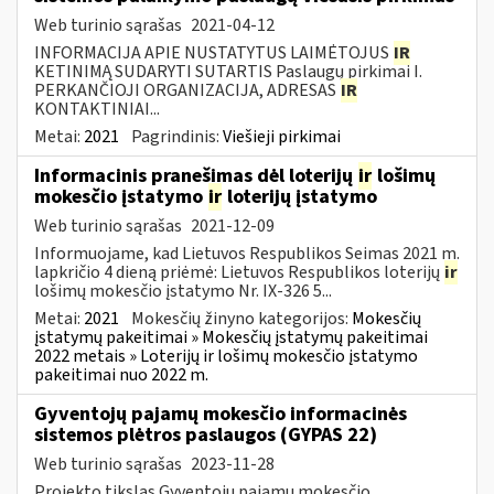
Web turinio sąrašas
2021-04-12
INFORMACIJA APIE NUSTATYTUS LAIMĖTOJUS
IR
KETINIMĄ SUDARYTI SUTARTIS Paslaugų pirkimai I.
PERKANČIOJI ORGANIZACIJA, ADRESAS
IR
KONTAKTINIAI...
Metai:
2021
Pagrindinis:
Viešieji pirkimai
Informacinis pranešimas dėl loterijų
ir
lošimų
mokesčio įstatymo
ir
loterijų įstatymo
Web turinio sąrašas
2021-12-09
Informuojame, kad Lietuvos Respublikos Seimas 2021 m.
lapkričio 4 dieną priėmė: Lietuvos Respublikos loterijų
ir
lošimų mokesčio įstatymo Nr. IX-326 5...
Metai:
2021
Mokesčių žinyno kategorijos:
Mokesčių
įstatymų pakeitimai » Mokesčių įstatymų pakeitimai
2022 metais » Loterijų ir lošimų mokesčio įstatymo
pakeitimai nuo 2022 m.
Gyventojų pajamų mokesčio informacinės
sistemos plėtros paslaugos (GYPAS 22)
Web turinio sąrašas
2023-11-28
Projekto tikslas Gyventojų pajamų mokesčio