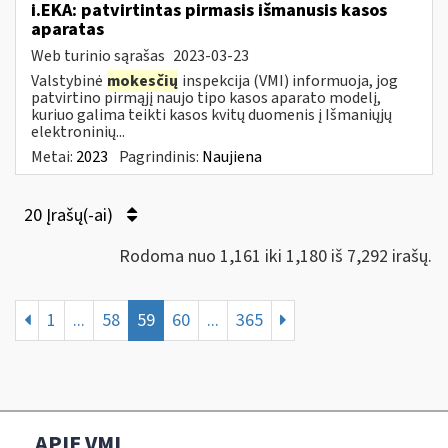
i.EKA: patvirtintas pirmasis išmanusis kasos
aparatas
Web turinio sąrašas
2023-03-23
Valstybinė
mokesčių
inspekcija (VMI) informuoja, jog
patvirtino pirmąjį naujo tipo kasos aparato modelį,
kuriuo galima teikti kasos kvitų duomenis į Išmaniųjų
elektroninių...
Metai:
2023
Pagrindinis:
Naujiena
20 Įrašų(-ai)
Rodoma nuo 1,161 iki 1,180 iš 7,292 irašų.
1
...
58
59
60
...
365
APIE VMI