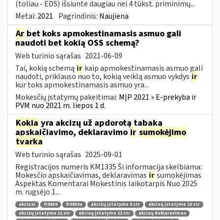
(toliau - EDS) išsiuntė daugiau nei 4 tūkst. priminimų...
Metai:
2021
Pagrindinis:
Naujiena
Ar
bet koks apmokestinamasis asmuo gali
naudoti bet kokią OSS schemą?
Web turinio sąrašas
2021-06-09
Tai, kokią schemą
ir
kaip apmokestinamasis asmuo gali
naudoti, priklauso nuo to, kokią veiklą asmuo vykdys
ir
kur toks apmokestinamasis asmuo yra...
Mokesčių įstatymų pakeitimai:
MĮP 2021 » E-prekyba ir
PVM nuo 2021 m. liepos 1 d.
Kokia
yra akcizų už apdorotą tabaką
apskaičiavimo, deklaravimo
ir
sumokėjimo
tvarka
Web turinio sąrašas
2025-09-01
Registracijos numeris KM1335 Ši informacija skelbiama:
Mokesčio apskaičiavimas, deklaravimas
ir
sumokėjimas
Aspektas Komentarai Mokestinis laikotarpis Nuo 2025
m. rugsėjo 1...
akcizai
fr0630
fr0630a
akcizų įstatymo 9 str
akcizų įstatymo 10 str
akcizų įstatymo 11 str
akcizų įstatymo 12 str
akcizų deklaravimas