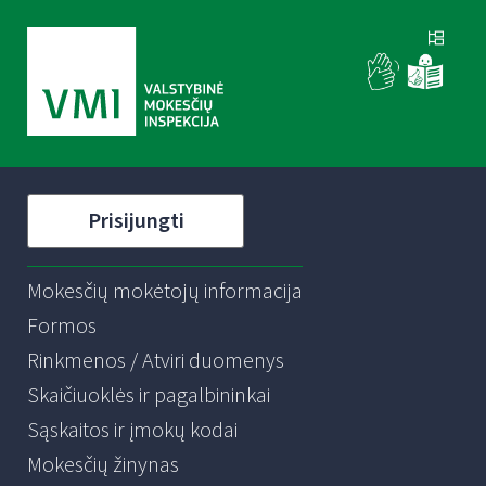
Prisijungti
Mokesčių mokėtojų informacija
Formos
Rinkmenos / Atviri duomenys
Skaičiuoklės ir pagalbininkai
Sąskaitos ir įmokų kodai
Mokesčių žinynas