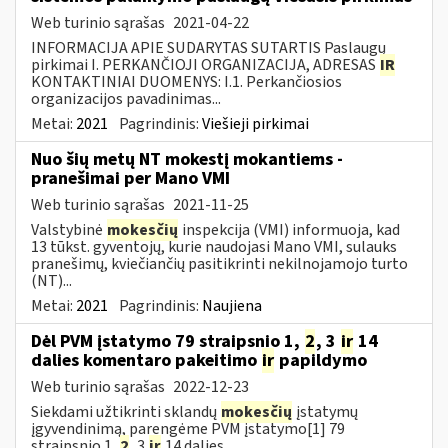
Web turinio sąrašas
2021-04-22
INFORMACIJA APIE SUDARYTAS SUTARTIS Paslaugų
pirkimai I. PERKANČIOJI ORGANIZACIJA, ADRESAS
IR
KONTAKTINIAI DUOMENYS: I.1. Perkančiosios
organizacijos pavadinimas...
Metai:
2021
Pagrindinis:
Viešieji pirkimai
Nuo šių metų NT mokestį mokantiems -
pranešimai per Mano VMI
Web turinio sąrašas
2021-11-25
Valstybinė
mokesčių
inspekcija (VMI) informuoja, kad
13 tūkst. gyventojų, kurie naudojasi Mano VMI, sulauks
pranešimų, kviečiančių pasitikrinti nekilnojamojo turto
(NT)...
Metai:
2021
Pagrindinis:
Naujiena
Dėl PVM įstatymo 79 straipsnio 1,
2
, 3
ir
14
dalies komentaro pakeitimo
ir
papildymo
Web turinio sąrašas
2022-12-23
Siekdami užtikrinti sklandų
mokesčių
įstatymų
įgyvendinimą, parengėme PVM įstatymo[1] 79
straipsnio 1,
2
, 3
ir
14 dalies...