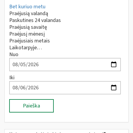
Bet kuriuo metu
Praėjusią valandą
Paskutines 24 valandas
Praėjusią savaitę
Praėjusį mėnesį
Praėjusiais metais
Laikotarpyje…
Nuo
Iki
Paieška