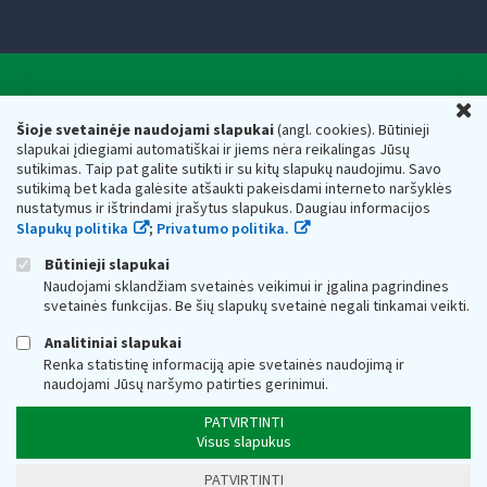
Valstybinė mokesčių inspekcija prie Lietuvos
U
Respublikos finansų ministerijos
Šioje svetainėje naudojami slapukai
(angl. cookies). Būtinieji
slapukai įdiegiami automatiškai ir jiems nėra reikalingas Jūsų
Biudžetinė įstaiga. Juridinio asmens kodas — 188659752,
sutikimas. Taip pat galite sutikti ir su kitų slapukų naudojimu. Savo
adresas: Vasario 16-osios g. 14, 01107 Vilnius, Lietuva, el.paštas:
sutikimą bet kada galėsite atšaukti pakeisdami interneto naršyklės
vmi@vmi.lt
, E. pristatymo dėžutės adresas 188659752
nustatymus ir ištrindami įrašytus slapukus. Daugiau informacijos
Duomenys apie Valstybinę mokesčių inspekciją prie Lietuvos
Slapukų politika
;
Privatumo politika.
Respublikos finansų ministerijos kaupiami ir saugomi Juridinių
asmenų registre
Būtinieji slapukai
Naudojami sklandžiam svetainės veikimui ir įgalina pagrindines
svetainės funkcijas. Be šių slapukų svetainė negali tinkamai veikti.
Analitiniai slapukai
Renka statistinę informaciją apie svetainės naudojimą ir
naudojami Jūsų naršymo patirties gerinimui.
PATVIRTINTI
Visus slapukus
PATVIRTINTI