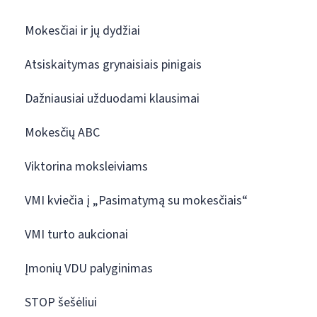
Mokesčiai ir jų dydžiai
Atsiskaitymas grynaisiais pinigais
Dažniausiai užduodami klausimai
Mokesčių ABC
Viktorina moksleiviams
VMI kviečia į „Pasimatymą su mokesčiais“
VMI turto aukcionai
Įmonių VDU palyginimas
STOP šešėliui