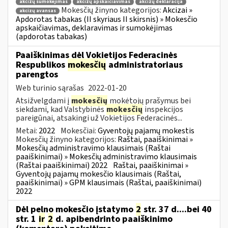
akcizų sumokėjimas
akcizų apskaičiavimas
akcizų deklaracija
Mokesčių žinyno kategorijos:
Akcizai »
akcizų avansas
Apdorotas tabakas (II skyriaus II skirsnis) » Mokesčio
apskaičiavimas, deklaravimas ir sumokėjimas
(apdorotas tabakas)
Paaiškinimas dėl Vokietijos Federacinės
Respublikos
mokesčių
administratoriaus
parengtos
Web turinio sąrašas
2022-01-20
Atsižvelgdami į
mokesčių
mokėtojų prašymus bei
siekdami, kad Valstybinės
mokesčių
inspekcijos
pareigūnai, atsakingi už Vokietijos Federacinės...
Metai:
2022
Mokesčiai:
Gyventojų pajamų mokestis
Mokesčių žinyno kategorijos:
Raštai, paaiškinimai »
Mokesčių administravimo klausimais (Raštai
paaiškinimai) » Mokesčių administravimo klausimais
(Raštai paaiškinimai) 2022
Raštai, paaiškinimai »
Gyventojų pajamų mokesčio klausimais (Raštai,
paaiškinimai) » GPM klausimais (Raštai, paaiškinimai)
2022
Dėl pelno mokesčio įstatymo
2
str. 37 d....bei 40
str. 1
ir
2
d. apibendrinto paaiškinimo