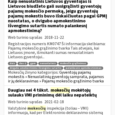
Kaip nenuolatinis Lietuvos gyventojas iš
Lietuvos biudžeto gali susigrąžinti gyventojų
pajamų mokesčio permoką, jeigu gyventojų
pajamų mokestis buvo išskaičiuotas pagal GPMĮ
nuostatas, o dvigubo apmokestinimo
išvengimo sutartis numato palankesnį
apmokestinimą?
Web turinio sąrašas
2018-11-22
Registracijos numeris KM0747 Ši informacija skelbiama:
Pajamų mokesčio grąžinimo tvarka Tais atvejais, kai
Lietuvos įmonė, išmokanti sumas nenuolatiniam
Lietuvos gyventojui...
dais
das-2
gpm
nenuolatinis
mokesčio grąžinimas
dvigubo amokestinimo išvengimo sutartis
palankesnis apmokestinimas
Mokesčių žinyno kategorijos:
Gyventojų pajamų
mokestis » Nenuolatinių gyventojų samprata, pajamos
ir jų deklaravimas » Pajamų mokesčio grąžinimo tvarka
Daugiau nei 4 tūkst.
mokesčių
mokėtojų
sulauks VMI priminimų dėl laiku nepateiktų
Web turinio sąrašas
2021-02-18
Valstybinė
mokesčių
inspekcija (toliau – VMI)
informuoja, kad per Elektroninio deklaravimo sistemą