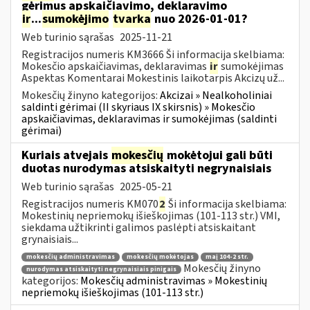
gėrimus apskaičiavimo, deklaravimo
ir
...
sumokėjimo
tvarka
nuo 2026-01-01?
Web turinio sąrašas
2025-11-21
Registracijos numeris KM3666 Ši informacija skelbiama:
Mokesčio apskaičiavimas, deklaravimas
ir
sumokėjimas
Aspektas Komentarai Mokestinis laikotarpis Akcizų už...
Mokesčių žinyno kategorijos:
Akcizai » Nealkoholiniai
saldinti gėrimai (II skyriaus IX skirsnis) » Mokesčio
apskaičiavimas, deklaravimas ir sumokėjimas (saldinti
gėrimai)
Kuriais atvejais
mokesčių
mokėtojui gali būti
duotas nurodymas atsiskaityti negrynaisiais
Web turinio sąrašas
2025-05-21
Registracijos numeris KM070
2
Ši informacija skelbiama:
Mokestinių nepriemokų išieškojimas (101-113 str.) VMI,
siekdama užtikrinti galimos paslėpti atsiskaitant
grynaisiais...
mokesčių administravimas
mokesčių mokėtojas
maį 104-2 str.
Mokesčių žinyno
nurodymas atsiskaityti negrynaisiais pinigais
kategorijos:
Mokesčių administravimas » Mokestinių
nepriemokų išieškojimas (101-113 str.)