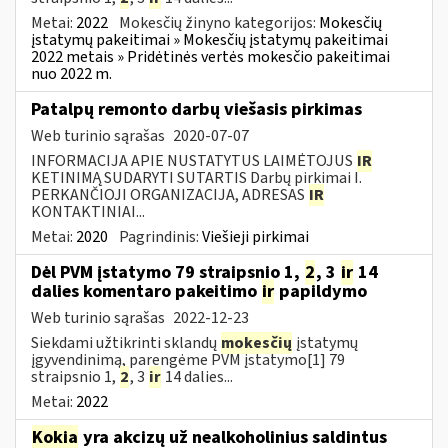
Metai:
2022
Mokesčių žinyno kategorijos:
Mokesčių
įstatymų pakeitimai » Mokesčių įstatymų pakeitimai
2022 metais » Pridėtinės vertės mokesčio pakeitimai
nuo 2022 m.
Patalpų remonto darbų viešasis pirkimas
Web turinio sąrašas
2020-07-07
INFORMACIJA APIE NUSTATYTUS LAIMĖTOJUS
IR
KETINIMĄ SUDARYTI SUTARTIS Darbų pirkimai I.
PERKANČIOJI ORGANIZACIJA, ADRESAS
IR
KONTAKTINIAI...
Metai:
2020
Pagrindinis:
Viešieji pirkimai
Dėl PVM įstatymo 79 straipsnio 1,
2
, 3
ir
14
dalies komentaro pakeitimo
ir
papildymo
Web turinio sąrašas
2022-12-23
Siekdami užtikrinti sklandų
mokesčių
įstatymų
įgyvendinimą, parengėme PVM įstatymo[1] 79
straipsnio 1,
2
, 3
ir
14 dalies...
Metai:
2022
Kokia
yra akcizų už nealkoholinius saldintus