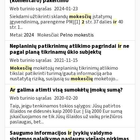
(komentaro) pakeitimo
Web turinio sąrašas
2024-01-23
Siekdami užtikrinti sklandų
mokesčių
įstatymų
įgyvendinimą, parengėme PMĮ[1]
2
str. 37 dalies
ir
40
str. 1...
Metai:
2024
Mokesčiai:
Pelno mokestis
Neplaninių patikrinimų atlikimo pagrindai
ir
ne
pagal planą tikrinamų ūkio subjektų
Web turinio sąrašas
2021-11-15
Mokesčių
mokėtojų neplaninių tikrinimų atlikimo
tikslai: patikrinti turimą/gautą informaciją arba
nustatytą riziką, susijusią su
mokesčių
mokėtojo...
Ar
galima atimti visą sumokėtų įmokų sumą?
Web turinio sąrašas
2020-02-20
Taip, jeigu tenkinamos tokios sąlygos: Jūsų patirtos
išlaidos ne didesnės kaip 2000 Eur. Į šią 2000 Eur sumą
įskaičiuojamos ne tik Jūsų išlaidos už vaikų priežiūros
paslaugas, bet...
Saugumo informacijos
ir
įvykių valdymo
sistemos palaikymo paslaugų viešasis pirkimas