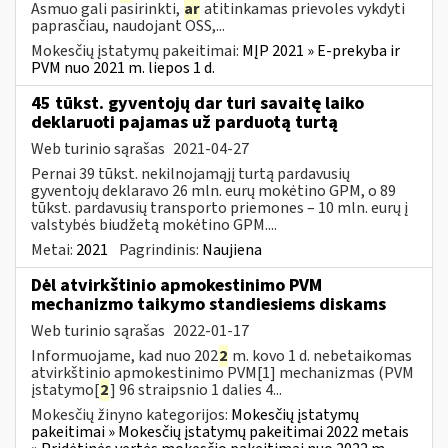
Asmuo gali pasirinkti,
ar
atitinkamas prievoles vykdyti
paprasčiau, naudojant OSS,...
Mokesčių įstatymų pakeitimai:
MĮP 2021 » E-prekyba ir
PVM nuo 2021 m. liepos 1 d.
45 tūkst. gyventojų dar turi savaitę laiko
deklaruoti pajamas už parduotą turtą
Web turinio sąrašas
2021-04-27
Pernai 39 tūkst. nekilnojamąjį turtą pardavusių
gyventojų deklaravo 26 mln. eurų mokėtino GPM, o 89
tūkst. pardavusių transporto priemones – 10 mln. eurų į
valstybės biudžetą mokėtino GPM....
Metai:
2021
Pagrindinis:
Naujiena
Dėl atvirkštinio apmokestinimo PVM
mechanizmo taikymo standiesiems diskams
Web turinio sąrašas
2022-01-17
Informuojame, kad nuo 202
2
m. kovo 1 d. nebetaikomas
atvirkštinio apmokestinimo PVM[1] mechanizmas (PVM
įstatymo[
2
] 96 straipsnio 1 dalies 4...
Mokesčių žinyno kategorijos:
Mokesčių įstatymų
pakeitimai » Mokesčių įstatymų pakeitimai 2022 metais