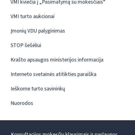
VMI kviečia į „Pasimatymą su mokesčiais“
VMI turto aukcionai
Įmonių VDU palyginimas
STOP šešėliui
Krašto apsaugos ministerijos informacija
Interneto svetainės atitikties paraiška
Ieškome turto savininkų
Nuorodos
Konsultacijos mokesčių klausimais ir paslaugos