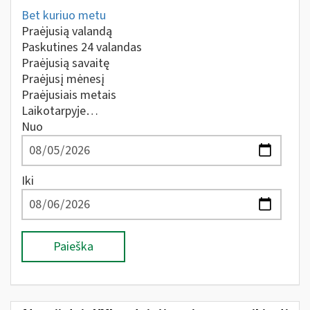
Bet kuriuo metu
Praėjusią valandą
Paskutines 24 valandas
Praėjusią savaitę
Praėjusį mėnesį
Praėjusiais metais
Laikotarpyje…
Nuo
Iki
Paieška