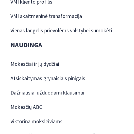
VMI kliento profilis
VMI skaitmeninė transformacija
Vienas langelis prievolėms valstybei sumokėti
NAUDINGA
Mokesčiai ir jų dydžiai
Atsiskaitymas grynaisiais pinigais
Dažniausiai užduodami klausimai
Mokesčių ABC
Viktorina moksleiviams