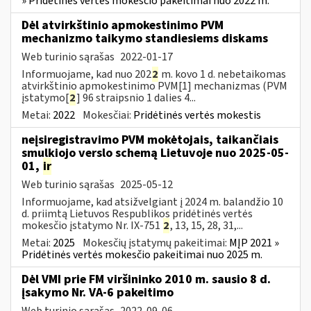
» Pridėtinės vertės mokesčio pakeitimai nuo 2022 m.
Dėl atvirkštinio apmokestinimo PVM
mechanizmo taikymo standiesiems diskams
Web turinio sąrašas
2022-01-17
Informuojame, kad nuo 202
2
m. kovo 1 d. nebetaikomas
atvirkštinio apmokestinimo PVM[1] mechanizmas (PVM
įstatymo[
2
] 96 straipsnio 1 dalies 4...
Metai:
2022
Mokesčiai:
Pridėtinės vertės mokestis
neįsiregistravimo PVM mokėtojais, taikančiais
smulkiojo verslo schemą Lietuvoje nuo 2025-05-
01,
ir
Web turinio sąrašas
2025-05-12
Informuojame, kad atsižvelgiant į 2024 m. balandžio 10
d. priimtą Lietuvos Respublikos pridėtinės vertės
mokesčio įstatymo Nr. IX-751
2
, 13, 15, 28, 31,...
Metai:
2025
Mokesčių įstatymų pakeitimai:
MĮP 2021 »
Pridėtinės vertės mokesčio pakeitimai nuo 2025 m.
Dėl VMI prie FM viršininko 2010 m. sausio 8 d.
įsakymo Nr. VA-6 pakeitimo
Web turinio sąrašas
2022-09-06