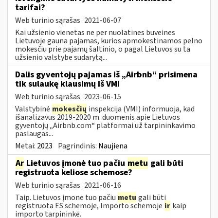
tarifai?
Web turinio sąrašas
2021-06-07
Kai užsienio vienetas ne per nuolatines buveines
Lietuvoje gauna pajamas, kurios apmokestinamos pelno
mokesčiu prie pajamų šaltinio, o pagal Lietuvos su ta
užsienio valstybe sudarytą...
Dalis gyventojų pajamas iš „Airbnb“ prisimena
tik sulaukę klausimų iš VMI
Web turinio sąrašas
2023-06-15
Valstybinė
mokesčių
inspekcija (VMI) informuoja, kad
išanalizavus 2019-2020 m. duomenis apie Lietuvos
gyventojų „Airbnb.com“ platformai už tarpininkavimo
paslaugas...
Metai:
2023
Pagrindinis:
Naujiena
Ar
Lietuvos įmonė tuo pačiu
metu
gali būti
registruota keliose schemose?
Web turinio sąrašas
2021-06-16
Taip. Lietuvos įmonė tuo pačiu
metu
gali būti
registruota ES schemoje, Importo schemoje
ir
kaip
importo tarpininkė.