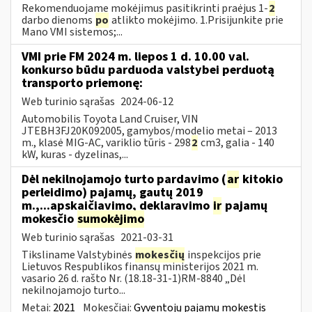
Rekomenduojame mokėjimus pasitikrinti praėjus 1-
2
darbo dienoms
po
atlikto mokėjimo. 1.Prisijunkite prie
Mano VMI sistemos;...
VMI prie FM 2024 m. liepos 1 d. 10.00 val.
konkurso būdu parduoda valstybei perduotą
transporto priemonę:
Web turinio sąrašas
2024-06-12
Automobilis Toyota Land Cruiser, VIN
JTEBH3FJ20K092005, gamybos/modelio metai – 2013
m., klasė MIG-AC, variklio tūris - 298
2
cm3, galia - 140
kW, kuras - dyzelinas,...
Dėl nekilnojamojo turto pardavimo (
ar
kitokio
perleidimo) pajamų, gautų 2019
m.,...apskaičiavimo, deklaravimo
ir
pajamų
mokesčio
sumokėjimo
Web turinio sąrašas
2021-03-31
Tiksliname Valstybinės
mokesčių
inspekcijos prie
Lietuvos Respublikos finansų ministerijos 2021 m.
vasario 26 d. rašto Nr. (18.18-31-1)RM-8840 „Dėl
nekilnojamojo turto...
Metai:
2021
Mokesčiai:
Gyventojų pajamų mokestis