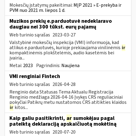
Mokesčių įstatymų pakeitimai:
MĮP 2021 » E-prekyba ir
PVM nuo 2021 m. liepos 1 d.
Muzikos prekių e.parduotuvė nedeklaravo
daugiau nei 300 tūkst. eurų pajamų
Web turinio sąrašas
2023-03-27
Valstybinė mokesčių inspekcija (VMI) informuoja, kad
atlikus e.parduotuvės, kurioje prekiaujama vinilinėmis
ir
kompaktinėmis plokštelėmis, audio kasetėmis bei
įvairia...
Metai:
2023
Pagrindinis:
Naujiena
VMI renginiai Fintech
Web turinio sąrašas
2026-04-28
Renginio data Statusas Tema Aktualu Registracija
Renginio medžiaga 2026-04-16 Įvykęs CRS reguliaciniai
pokyčiai Patikrų metu nustatomos CRS atitikties klaidos
ir
kitos...
Kaip galiu pasitikrinti,
ar
sumokėjau pagal
pateiktą deklaraciją apskaičiuotą mokėtiną
Web turinio sąrašas
2020-07-20