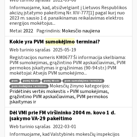
Informuojame, kad, atsižvelgiant į Lietuvos Respublikos
akcizų įstatymo pakeitimą Nr. XIV-777[1] pagal kurį nuo
2023 m. sausio 1 d. panaikinamas reikalavimas elektros
energijos mokėtojus...
Metai:
2022
Pagrindinis:
Mokesčio naujiena
Kokie yra PVM
sumokėjimo
terminai?
Web turinio sąrašas
2025-05-19
Registracijos numeris KM0677 Ši informacija skelbiama:
PVM sumokėjimas, grąžintino PVM apskaičiavimas, PVM
permokos įskaitymas ir grąžinimas (90-94 str.) PVM
mokėtojai: Atvejis PVM sumokėjimo...
pvm
pvmį 92 str
pvmį 90 str
pvm sumokėjimo terminai
Mokesčių žinyno kategorijos:
pvm mokėjimo terminas
Pridėtinės vertės mokestis » PVM sumokėjimas,
grąžintino PVM apskaičiavimas, PVM permokos
įskaitymas ir
Dėl VMI prie FM viršininko 2004 m. kovo 1 d.
įsakymo VA-29 pakeitimo
Web turinio sąrašas
2022-03-01
Informuojame, kad Valstybinės mokesčių inspekcijos