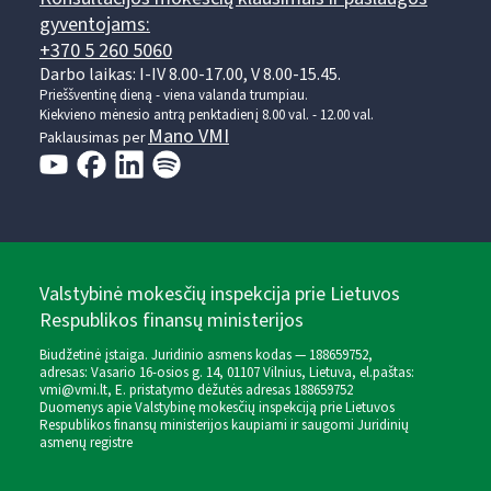
gyventojams:
+370 5 260 5060
Darbo laikas: I-IV 8.00-17.00, V 8.00-15.45.
Prieššventinę dieną - viena valanda trumpiau.
Kiekvieno mėnesio antrą penktadienį 8.00 val. - 12.00 val.
Mano VMI
Paklausimas per
Valstybinė mokesčių inspekcija prie Lietuvos
Respublikos finansų ministerijos
Biudžetinė įstaiga. Juridinio asmens kodas — 188659752,
adresas: Vasario 16-osios g. 14, 01107 Vilnius, Lietuva, el.paštas:
vmi@vmi.lt
, E. pristatymo dėžutės adresas 188659752
Duomenys apie Valstybinę mokesčių inspekciją prie Lietuvos
Respublikos finansų ministerijos kaupiami ir saugomi Juridinių
asmenų registre