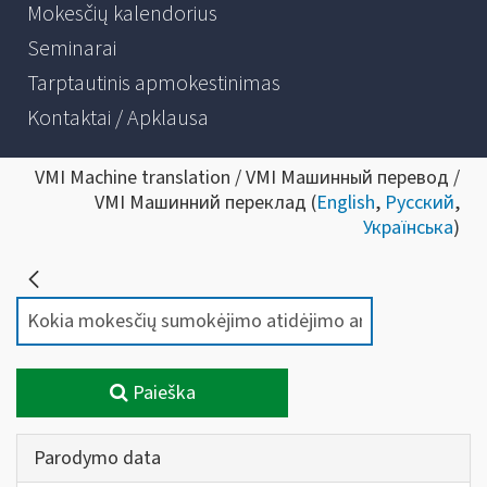
Mokesčių kalendorius
Seminarai
Tarptautinis apmokestinimas
Kontaktai / Apklausa
VMI Machine translation / VMI Машинный перевод /
VMI Машинний переклад (
English
,
Русский
,
Українська
)
Paieška
Parodymo data