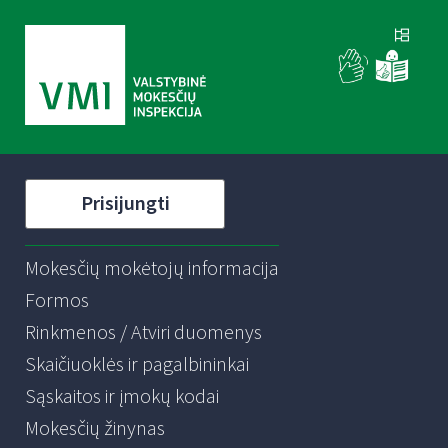
Prisijungti
Mokesčių mokėtojų informacija
Formos
Rinkmenos / Atviri duomenys
Skaičiuoklės ir pagalbininkai
Sąskaitos ir įmokų kodai
Mokesčių žinynas