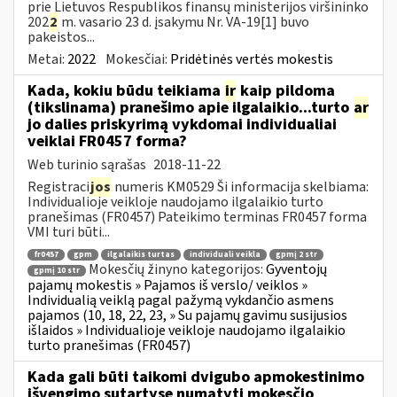
prie Lietuvos Respublikos finansų ministerijos viršininko
202
2
m. vasario 23 d. įsakymu Nr. VA-19[1] buvo
pakeistos...
Metai:
2022
Mokesčiai:
Pridėtinės vertės mokestis
Kada, kokiu būdu teikiama
ir
kaip pildoma
(tikslinama) pranešimo apie ilgalaikio...turto
ar
jo dalies priskyrimą vykdomai individualiai
veiklai FR0457 forma?
Web turinio sąrašas
2018-11-22
Registraci
jos
numeris KM0529 Ši informacija skelbiama:
Individualioje veikloje naudojamo ilgalaikio turto
pranešimas (FR0457) Pateikimo terminas FR0457 forma
VMI turi būti...
fr0457
gpm
ilgalaikis turtas
individuali veikla
gpmį 2 str
Mokesčių žinyno kategorijos:
Gyventojų
gpmį 10 str
pajamų mokestis » Pajamos iš verslo/ veiklos »
Individualią veiklą pagal pažymą vykdančio asmens
pajamos (10, 18, 22, 23, » Su pajamų gavimu susijusios
išlaidos » Individualioje veikloje naudojamo ilgalaikio
turto pranešimas (FR0457)
Kada gali būti taikomi dvigubo apmokestinimo
išvengimo sutartyse numatyti mokesčio