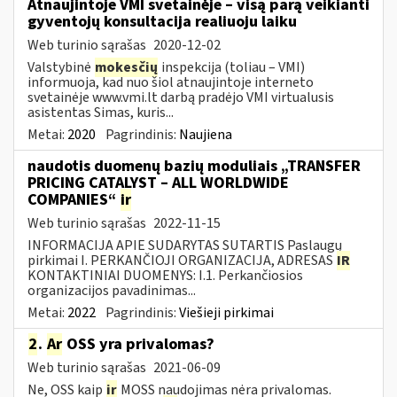
Atnaujintoje VMI svetainėje – visą parą veikianti
gyventojų konsultacija realiuoju laiku
Web turinio sąrašas
2020-12-02
Valstybinė
mokesčių
inspekcija (toliau – VMI)
informuoja, kad nuo šiol atnaujintoje interneto
svetainėje www.vmi.lt darbą pradėjo VMI virtualusis
asistentas Simas, kuris...
Metai:
2020
Pagrindinis:
Naujiena
naudotis duomenų bazių moduliais „TRANSFER
PRICING CATALYST – ALL WORLDWIDE
COMPANIES“
ir
Web turinio sąrašas
2022-11-15
INFORMACIJA APIE SUDARYTAS SUTARTIS Paslaugų
pirkimai I. PERKANČIOJI ORGANIZACIJA, ADRESAS
IR
KONTAKTINIAI DUOMENYS: I.1. Perkančiosios
organizacijos pavadinimas...
Metai:
2022
Pagrindinis:
Viešieji pirkimai
2
.
Ar
OSS yra privalomas?
Web turinio sąrašas
2021-06-09
Ne, OSS kaip
ir
MOSS naudojimas nėra privalomas.