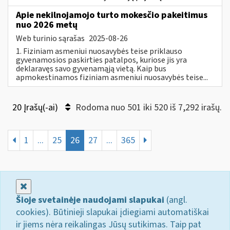
Apie nekilnojamojo turto mokesčio pakeitimus
nuo 2026 metų
Web turinio sąrašas
2025-08-26
1. Fiziniam asmeniui nuosavybės teise priklauso
gyvenamosios paskirties patalpos, kuriose jis yra
deklaravęs savo gyvenamąją vietą. Kaip bus
apmokestinamos fiziniam asmeniui nuosavybės teise...
20 Įrašų(-ai)
Rodoma nuo 501 iki 520 iš 7,292 irašų.
1
...
25
26
27
...
365
Uždaryti
Šioje svetainėje naudojami slapukai
(angl.
cookies). Būtinieji slapukai įdiegiami automatiškai
ir jiems nėra reikalingas Jūsų sutikimas. Taip pat