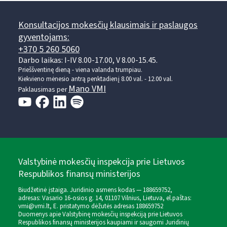
Konsultacijos mokesčių klausimais ir paslaugos
gyventojams:
+370 5 260 5060
Darbo laikas: I-IV 8.00-17.00, V 8.00-15.45.
Prieššventinę dieną - viena valanda trumpiau.
Kiekvieno mėnesio antrą penktadienį 8.00 val. - 12.00 val.
Mano VMI
Paklausimas per
Valstybinė mokesčių inspekcija prie Lietuvos
Respublikos finansų ministerijos
Biudžetinė įstaiga. Juridinio asmens kodas — 188659752,
adresas: Vasario 16-osios g. 14, 01107 Vilnius, Lietuva, el.paštas:
vmi@vmi.lt
, E. pristatymo dėžutės adresas 188659752
Duomenys apie Valstybinę mokesčių inspekciją prie Lietuvos
Respublikos finansų ministerijos kaupiami ir saugomi Juridinių