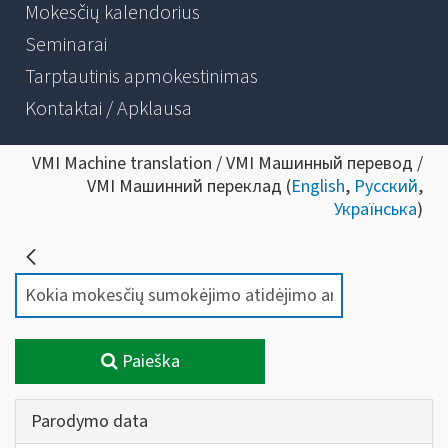
Mokesčių kalendorius
Seminarai
Tarptautinis apmokestinimas
Kontaktai / Apklausa
VMI Machine translation / VMI Машинный перевод /
VMI Машинний переклад (
English
,
Русский
,
Українська
)
Paieška
Parodymo data