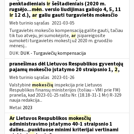
penktadieniais
ir
šeštadieniais (2020 m.
rugsėjo...
mėn
. verslo liudijimas galiojo 4, 5, 11
ir
12 d.),
ar
galiu gauti turgavietės mokesčio
Web turinio sąrašas
2021-03-05
Turgavietės mokesčio kompensaciją galite gauti, tačiau
tik tuo atveju, jei sumokėjote,
ar
įsipareigosite
sumokėti turgavietės mokestį už 2020 m. gruodžio
mėnesį...
DUK:
DUK - Turgaviečių kompensacija
pranešimas dėl Lietuvos Respublikos gyventojų
pajamų mokesčio įstatymo 20 straipsnio 1,
2
,
Web turinio sąrašas
2023-01-26
Valstybinė
mokesčių
inspekcija prie Lietuvos
Respublikos finansų ministerijos (toliau – VMI prie FM)
praneša, kad 2023-01-25 raštu Nr. (18.18-31-1 Mr) R-329
nauja redakcija...
Metai:
2023
Ar
Lietuvos Respublikos
mokesčių
administravimo įstatymo 40-1 straipsnio 1
dalies...punktuose minimi kriterijai vertinami