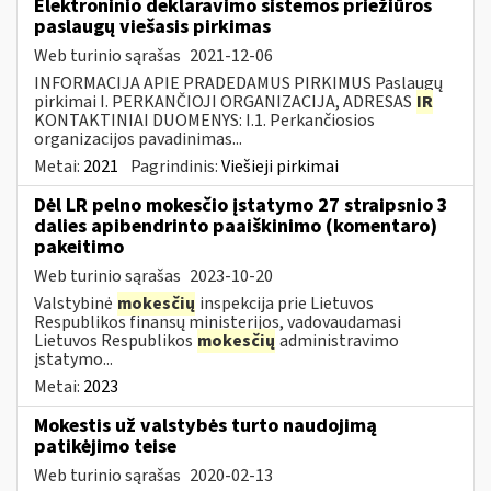
Elektroninio deklaravimo sistemos priežiūros
paslaugų viešasis pirkimas
Web turinio sąrašas
2021-12-06
INFORMACIJA APIE PRADEDAMUS PIRKIMUS Paslaugų
pirkimai I. PERKANČIOJI ORGANIZACIJA, ADRESAS
IR
KONTAKTINIAI DUOMENYS: I.1. Perkančiosios
organizacijos pavadinimas...
Metai:
2021
Pagrindinis:
Viešieji pirkimai
Dėl LR pelno mokesčio įstatymo 27 straipsnio 3
dalies apibendrinto paaiškinimo (komentaro)
pakeitimo
Web turinio sąrašas
2023-10-20
Valstybinė
mokesčių
inspekcija prie Lietuvos
Respublikos finansų ministerijos, vadovaudamasi
Lietuvos Respublikos
mokesčių
administravimo
įstatymo...
Metai:
2023
Mokestis už valstybės turto naudojimą
patikėjimo teise
Web turinio sąrašas
2020-02-13