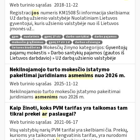
Web turinio sąrašas
2018-11-22
Registraci
jos
numeris KM1508 Ši informacija skelbiama:
Už darbą užsienio valstybėje Nuolatiniam Lietuvos
gyventojui, kuris užsienio valstybėje nuo iš Lietuvos
įmonės už...
gpm
nuolatinis
gpmį 27 str
darbo santykiai
darbo pajamos
mokesčio grąžinimas
gpmį 37 str 1 d
darbas užsienyje
Mokesčių žinyno kategorijos:
Gyventojų
lietuvos biudžetas
pajamų mokestis » Darbo santykių pajamos (gautos iš
Lietuvos darbdavio) » Už darbą užsienio valstybėje
Nekilnojamojo turto mokesčio įstatymo
pakeitimai juridiniams
asmenims
nuo 2026 m.
Web turinio sąrašas
2025-11-12
Nekilnojamojo turto mokesčio įstatymo pakeitimai
juridiniams
asmenims
nuo 2026 m.
Kaip žinoti, koks PVM tarifas yra taikomas tam
tikrai prekei
ar
paslaugai?
Web turinio sąrašas
2021-06-17
Visų valstybių narių PVM tarifai yra skelbiami čia. Prekių,
kurioms yra taikomas lengvatinis tarifas, yra nurodomi