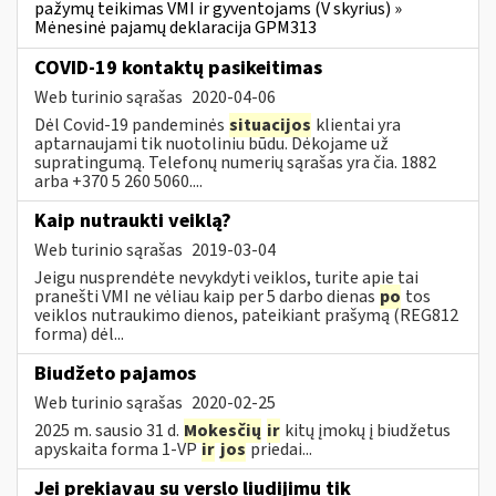
pažymų teikimas VMI ir gyventojams (V skyrius) »
Mėnesinė pajamų deklaracija GPM313
COVID-19 kontaktų pasikeitimas
Web turinio sąrašas
2020-04-06
Dėl Covid-19 pandeminės
situacijos
klientai yra
aptarnaujami tik nuotoliniu būdu. Dėkojame už
supratingumą. Telefonų numerių sąrašas yra čia. 1882
arba +370 5 260 5060....
Kaip nutraukti veiklą?
Web turinio sąrašas
2019-03-04
Jeigu nusprendėte nevykdyti veiklos, turite apie tai
pranešti VMI ne vėliau kaip per 5 darbo dienas
po
tos
veiklos nutraukimo dienos, pateikiant prašymą (REG812
forma) dėl...
Biudžeto pajamos
Web turinio sąrašas
2020-02-25
2025 m. sausio 31 d.
Mokesčių
ir
kitų įmokų į biudžetus
apyskaita forma 1-VP
ir
jos
priedai...
Jei prekiavau su verslo liudijimu tik