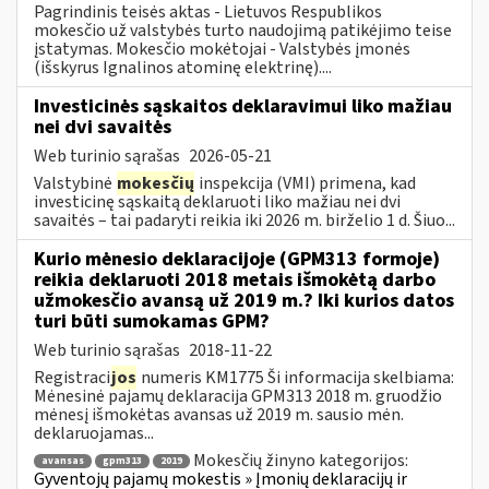
Pagrindinis teisės aktas - Lietuvos Respublikos
mokesčio už valstybės turto naudojimą patikėjimo teise
įstatymas. Mokesčio mokėtojai - Valstybės įmonės
(išskyrus Ignalinos atominę elektrinę)....
Investicinės sąskaitos deklaravimui liko mažiau
nei dvi savaitės
Web turinio sąrašas
2026-05-21
Valstybinė
mokesčių
inspekcija (VMI) primena, kad
investicinę sąskaitą deklaruoti liko mažiau nei dvi
savaitės – tai padaryti reikia iki 2026 m. birželio 1 d. Šiuo...
Kurio mėnesio deklaracijoje (GPM313 formoje)
reikia deklaruoti 2018 metais išmokėtą darbo
užmokesčio avansą už 2019 m.? Iki kurios datos
turi būti sumokamas GPM?
Web turinio sąrašas
2018-11-22
Registraci
jos
numeris KM1775 Ši informacija skelbiama:
Mėnesinė pajamų deklaracija GPM313 2018 m. gruodžio
mėnesį išmokėtas avansas už 2019 m. sausio mėn.
deklaruojamas...
Mokesčių žinyno kategorijos:
avansas
gpm313
2019
Gyventojų pajamų mokestis » Įmonių deklaracijų ir