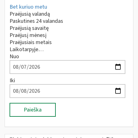
Bet kuriuo metu
Praėjusią valandą
Paskutines 24 valandas
Praėjusią savaitę
Praėjusį mėnesį
Praėjusiais metais
Laikotarpyje…
Nuo
Iki
Paieška