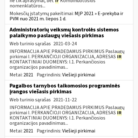
ne tik aprašymai, bet
ir
Kombinuotosios
nomenklatūros...
Mokesčių įstatymų pakeitimai:
MĮP 2021 » E-prekyba ir
PVM nuo 2021 m. liepos 1 d.
Administratorių veiksmų kontrolės sistemos
palaikymo paslaugų viešasis pirkimas
Web turinio sąrašas
2021-03-24
INFORMACIJA APIE PRADEDAMUS PIRKIMUS Paslaugų
pirkimai I. PERKANČIOJI ORGANIZACIJA, ADRESAS
IR
KONTAKTINIAI DUOMENYS: I.1. Perkančiosios
organizacijos pavadinimas...
Metai:
2021
Pagrindinis:
Viešieji pirkimai
Pagalbos tarnybos taikomosios programinės
įrangos viešasis pirkimas
Web turinio sąrašas
2021-11-22
INFORMACIJA APIE PRADEDAMUS PIRKIMUS Paslaugų
pirkimai I. PERKANČIOJI ORGANIZACIJA, ADRESAS
IR
KONTAKTINIAI DUOMENYS: I.1. Perkančiosios
organizacijos pavadinimas...
Metai:
2021
Pagrindinis:
Viešieji pirkimai