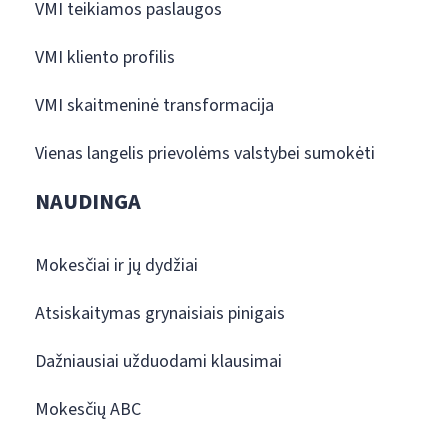
VMI teikiamos paslaugos
VMI kliento profilis
VMI skaitmeninė transformacija
Vienas langelis prievolėms valstybei sumokėti
NAUDINGA
Mokesčiai ir jų dydžiai
Atsiskaitymas grynaisiais pinigais
Dažniausiai užduodami klausimai
Mokesčių ABC