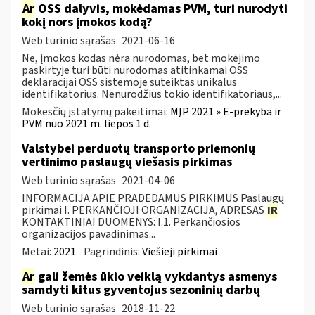
Ar
OSS dalyvis, mokėdamas PVM, turi nurodyti
kokį nors įmokos kodą?
Web turinio sąrašas
2021-06-16
Ne, įmokos kodas nėra nurodomas, bet mokėjimo
paskirtyje turi būti nurodomas atitinkamai OSS
deklaracijai OSS sistemoje suteiktas unikalus
identifikatorius. Nenurodžius tokio identifikatoriaus,...
Mokesčių įstatymų pakeitimai:
MĮP 2021 » E-prekyba ir
PVM nuo 2021 m. liepos 1 d.
Valstybei perduotų transporto priemonių
vertinimo paslaugų viešasis pirkimas
Web turinio sąrašas
2021-04-06
INFORMACIJA APIE PRADEDAMUS PIRKIMUS Paslaugų
pirkimai I. PERKANČIOJI ORGANIZACIJA, ADRESAS
IR
KONTAKTINIAI DUOMENYS: I.1. Perkančiosios
organizacijos pavadinimas...
Metai:
2021
Pagrindinis:
Viešieji pirkimai
Ar
gali žemės ūkio veiklą vykdantys asmenys
samdyti kitus gyventojus sezoninių darbų
Web turinio sąrašas
2018-11-22