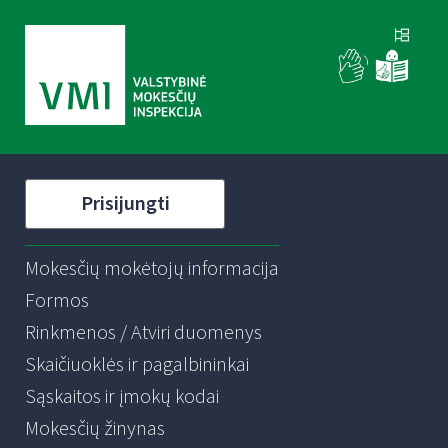
Prisijungti
Mokesčių mokėtojų informacija
Formos
Rinkmenos / Atviri duomenys
Skaičiuoklės ir pagalbininkai
Sąskaitos ir įmokų kodai
Mokesčių žinynas