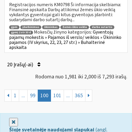
Registracijos numeris KM0798 Ši informacija skelbiama:
Finansinė apskaita Darbų atlikimui žemės ūkio veiklą
vykdantys gyventojai gali kitus gyventojus įdarbinti:
sudarydami darbo sutartį darbų...
gpm
įdarbinimas
ūkininkas
žemės ūkio veikla
darbo sutartis
Mokesčių žinyno kategorijos:
Gyventojų
gpmį 2 str 33 d
pajamų mokestis » Pajamos iš verslo/ veiklos » Ūkininko
pajamos (IV skyrius, 22, 23, 27 str.) » Buhalterinė
apskaita
20 Įrašų(-ai)
Rodoma nuo 1,981 iki 2,000 iš 7,293 irašų.
1
...
99
100
101
...
365
Uždaryti
Šioje svetainėje naudojami slapukai
(angl.