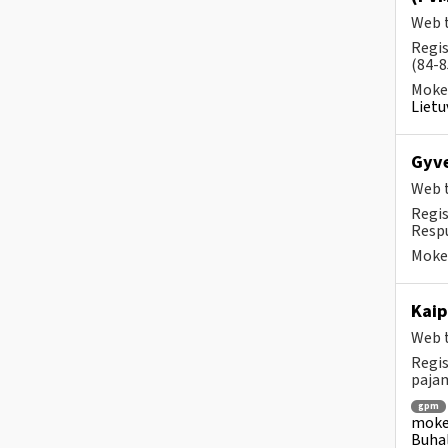
Web t
Regis
(84-8
Mokes
Lietu
Gyve
Web t
Regis
Respu
Mokes
Kai
Web t
Regis
pajam
gpm
mokes
Buhal