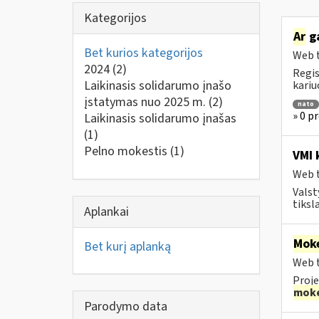
Kategorijos
Ar
ga
Bet kurios kategorijos
Web t
2024
(2)
Regis
Laikinasis solidarumo įnašo
kariu
įstatymas nuo 2025 m.
(2)
nato
» 0 p
Laikinasis solidarumo įnašas
(1)
Pelno mokestis
(1)
VMI 
Web t
Valst
tiksl
Aplankai
Moke
Bet kurį aplanką
Web t
Proje
moke
Parodymo data