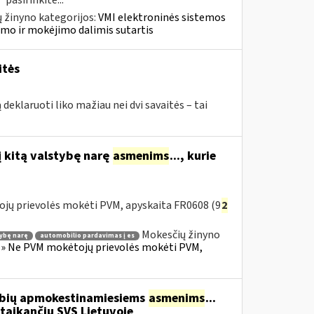
asirinkite...
 žinyno kategorijos:
VMI elektroninės sistemos
imo ir mokėjimo dalimis sutartis
itės
deklaruoti liko mažiau nei dvi savaitės – tai
į kitą valstybę narę
asmenims
..., kurie
ojų prievolės mokėti PVM, apyskaita FR0608 (9
2
Mokesčių žinyno
tybę narę
automobilio pardavimas į es
s) » Ne PVM mokėtojų prievolės mokėti PVM,
tybių apmokestinamiesiems
asmenims
...
 taikančiu SVS Lietuvoje