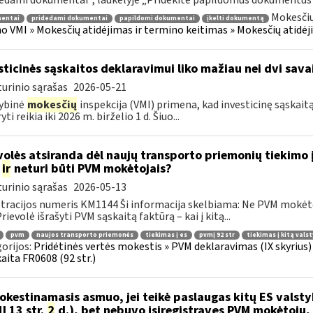
edami dokumentai“, laukelyje „Pridėkite papildomus dokumentus“ p
Mokesčių
entai
pridedami dokumentai
papildomi dokumentai
įkelti dokumentą
o VMI » Mokesčių atidėjimas ir termino keitimas » Mokesčių atidėj
sticinės sąskaitos deklaravimui liko mažiau nei dvi sava
urinio sąrašas
2026-05-21
ybinė
mokesčių
inspekcija (VMI) primena, kad investicinę sąskaitą 
ti reikia iki 2026 m. birželio 1 d. Šiuo...
volės atsiranda dėl naujų transporto priemonių tiekimo 
a
ir
neturi būti PVM mokėtojais?
urinio sąrašas
2026-05-13
tracijos numeris KM1144 Ši informacija skelbiama: Ne PVM mokėt
Prievolė išrašyti PVM sąskaitą faktūrą – kai į kitą...
pvm
naujos transporto priemonės
tiekimas į es
pvmį 92 str
tiekimas į kitą vals
orijos:
Pridėtinės vertės mokestis » PVM deklaravimas (IX skyriu
aita FR0608 (92 str.)
kestinamasis asmuo, jei teikė paslaugas kitų ES vals
Į 13 str.
2
d.), bet nebuvo įsiregistravęs PVM mokėtoju,