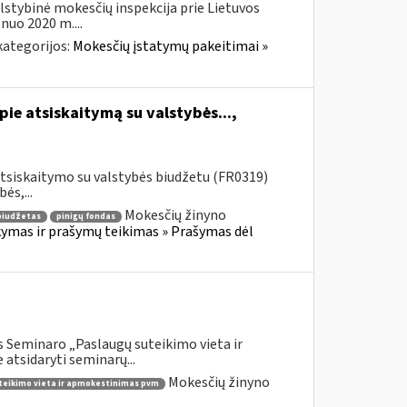
lstybinė mokesčių inspekcija prie Lietuvos
nuo 2020 m....
kategorijos:
Mokesčių įstatymų pakeitimai »
ie atsiskaitymą su valstybės...,
tsiskaitymo su valstybės biudžetu (FR0319)
ės,...
Mokesčių žinyno
biudžetas
pinigų fondas
mas ir prašymų teikimas » Prašymas dėl
 Seminaro „Paslaugų suteikimo vieta ir
atsidaryti seminarų...
Mokesčių žinyno
teikimo vieta ir apmokestinimas pvm