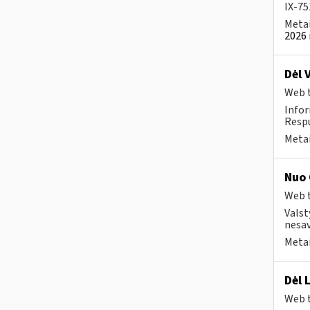
IX-75
Metai
2026 
Dėl 
Web t
Infor
Respu
Metai
Nuo 
Web t
Valst
nesav
Metai
Dėl 
Web t