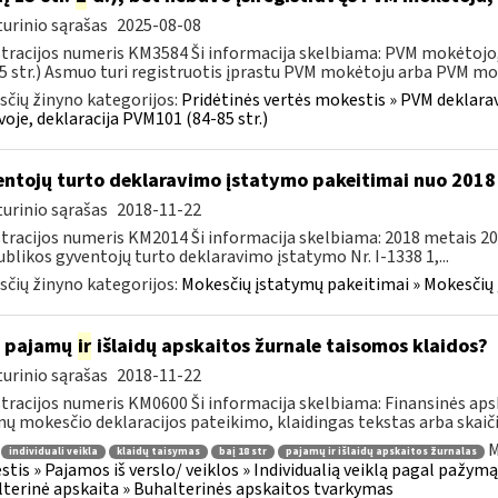
urinio sąrašas
2025-08-08
tracijos numeris KM3584 Ši informacija skelbiama: PVM mokėtojo, 
5 str.) Asmuo turi registruotis įprastu PVM mokėtoju arba PVM mok
čių žinyno kategorijos:
Pridėtinės vertės mokestis » PVM deklarav
voje, deklaracija PVM101 (84-85 str.)
ntojų turto deklaravimo įstatymo pakeitimai nuo 201
urinio sąrašas
2018-11-22
tracijos numeris KM2014 Ši informacija skelbiama: 2018 metais 201
blikos gyventojų turto deklaravimo įstatymo Nr. I-1338 1,...
čių žinyno kategorijos:
Mokesčių įstatymų pakeitimai » Mokesčių
p pajamų
ir
išlaidų apskaitos žurnale taisomos klaidos?
urinio sąrašas
2018-11-22
tracijos numeris KM0600 Ši informacija skelbiama: Finansinės aps
ų mokesčio deklaracijos pateikimo, klaidingas tekstas arba skaičiu
M
individuali veikla
klaidų taisymas
baį 18 str
pajamų ir išlaidų apskaitos žurnalas
tis » Pajamos iš verslo/ veiklos » Individualią veiklą pagal pažymą
terinė apskaita » Buhalterinės apskaitos tvarkymas