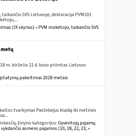
taikančio SVS Lietuvoje, deklaracija PVM101
ėtoju,...
imas (IX skyrius) » PVM mokėtojo, taikančio SVS
8 metų
8 m. birželio 21 d. buvo priimtas Lietuvos
 įstatymų pakeitimai 2018 metais
kaitos tvarkymas Pastebėjus klaidą iki metinės
s...
okesčių žinyno kategorijos:
Gyventojų pajamų
 vykdančio asmens pajamos (10, 18, 22, 23, »