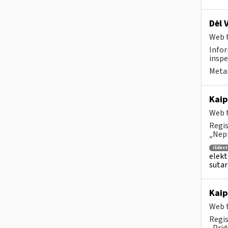
Dėl 
Web t
Infor
inspe
Metai
Kaip
Web t
Regis
„Nepr
išdės
elekt
sutar
Kaip
Web t
Regis