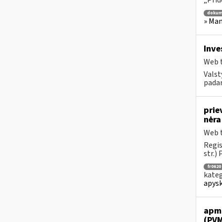
„Prid
dokum
» Man
Inve
Web t
Valst
padary
prie
nėr
Web t
Regis
str.) 
fr0620
kateg
apysk
apmo
(PVM