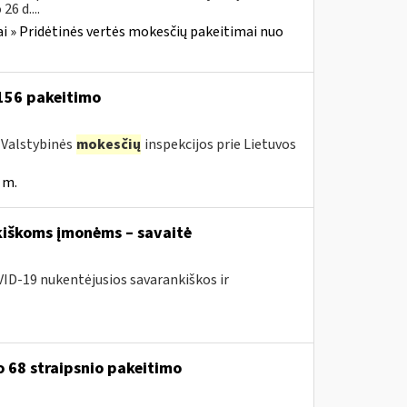
6 d....
i » Pridėtinės vertės mokesčių pakeitimai nuo
 156 pakeitimo
a Valstybinės
mokesčių
inspekcijos prie Lietuvos
 m.
iškoms įmonėms – savaitė
VID-19 nukentėjusios savarankiškos ir
 68 straipsnio pakeitimo