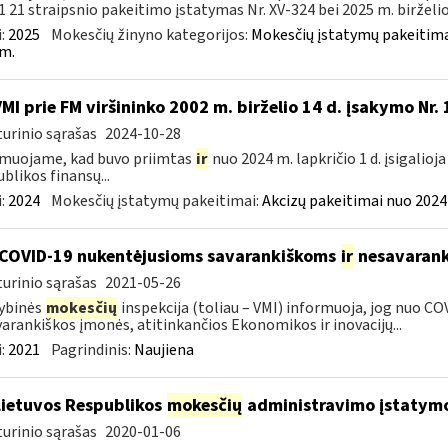
1 21 straipsnio pakeitimo įstatymas Nr. XV-324 bei 2025 m. birželio 2
:
2025
Mokesčių žinyno kategorijos:
Mokesčių įstatymų pakeitima
m.
VMI prie FM viršininko 2002 m. birželio 14 d. įsakymo Nr.
urinio sąrašas
2024-10-28
muojame, kad buvo priimtas
ir
nuo 2024 m. lapkričio 1 d. įsigalioj
blikos finansų...
:
2024
Mokesčių įstatymų pakeitimai:
Akcizų pakeitimai nuo 2024
COVID-19 nukentėjusioms savarankiškoms
ir
nesavarank
urinio sąrašas
2021-05-26
ybinės
mokesčių
inspekcija (toliau – VMI) informuoja, jog nuo CO
arankiškos įmonės, atitinkančios Ekonomikos ir inovacijų...
:
2021
Pagrindinis:
Naujiena
Lietuvos Respublikos
mokesčių
administravimo įstatymo
urinio sąrašas
2020-01-06