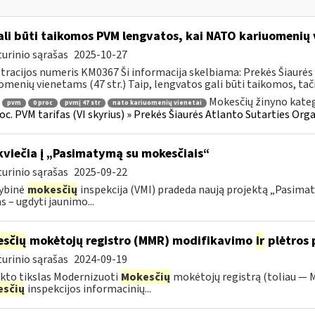
li būti taikomos PVM lengvatos, kai NATO kariuomenių 
urinio sąrašas
2025-10-27
tracijos numeris KM0367 Ši informacija skelbiama: Prekės Šiaurės 
omenių vienetams (47 str.) Taip, lengvatos gali būti taikomos, tačia
Mokesčių žinyno kateg
pvm
0 proc
pvmį 47 str
nato kariuomenių vienetai
roc. PVM tarifas (VI skyrius) » Prekės Šiaurės Atlanto Sutarties Or
kviečia į „Pasimatymą su mokesčiais“
urinio sąrašas
2025-09-22
ybinė
mokesčių
inspekcija (VMI) pradeda naują projektą „Pasimaty
as – ugdyti jaunimo...
sčių
mokėtojų registro (MMR) modifikavimo
ir
plėtros 
urinio sąrašas
2024-09-19
kto tikslas Modernizuoti
Mokesčių
mokėtojų registrą (toliau — M
sčių
inspekcijos informacinių...