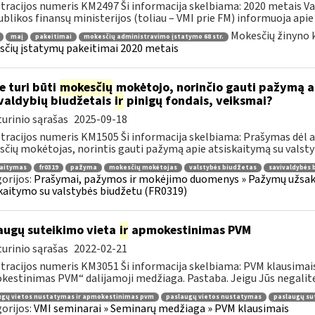
tracijos numeris KM2497 Ši informacija skelbiama: 2020 metais Va
blikos finansų ministerijos (toliau – VMI prie FM) informuoja apie 
Mokesčių žinyno 
maį
pakeitimai
mokesčių administravimo įstatymo 68 str.
čių įstatymų pakeitimai 2020 metais
e turi būti
mokesčių
mokėtojo, norinčio gauti pažymą ap
valdybių biudžetais
ir
pinigų fondais, veiksmai?
urinio sąrašas
2025-09-18
tracijos numeris KM1505 Ši informacija skelbiama: Prašymas dėl a
čių mokėtojas, norintis gauti pažymą apie atsiskaitymą su valstyb
kaitymas
fr0319
pažyma
mokesčių mokėtojas
valstybės biudžetas
savivaldybės 
orijos:
Prašymai, pažymos ir mokėjimo duomenys » Pažymų užsaky
kaitymo su valstybės biudžetu (FR0319)
augų suteikimo vieta
ir
apmokestinimas PVM
urinio sąrašas
2022-02-21
tracijos numeris KM3051 Ši informacija skelbiama: PVM klausimais
estinimas PVM“ dalijamoji medžiaga. Pastaba. Jeigu Jūs negalite 
ugų vietos nustatymas ir apmokestinimas pvm
paslaugų vietos nustatymas
paslaugų su
orijos:
VMI seminarai » Seminarų medžiaga » PVM klausimais