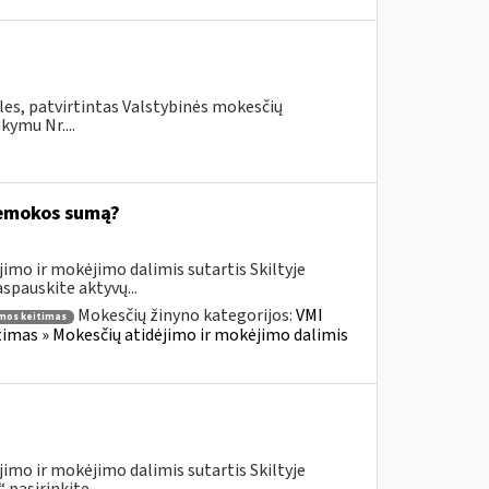
les, patvirtintas Valstybinės mokesčių
kymu Nr....
riemokos sumą?
imo ir mokėjimo dalimis sutartis Skiltyje
pauskite aktyvų...
Mokesčių žinyno kategorijos:
VMI
mos keitimas
timas » Mokesčių atidėjimo ir mokėjimo dalimis
imo ir mokėjimo dalimis sutartis Skiltyje