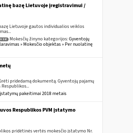
atinę bazę Lietuvoje įregistravimui /
azę Lietuvoje gautos individualios veiklos
mas...
Mokesčių žinyno kategorijos:
Gyventojų
r 2 d
laravimas » Mokesčio objektas » Per nuolatinę
 metų
Žiūrėti pridedamą dokumentą. Gyventojų pajamų
Respublikos...
 įstatymų pakeitimai 2018 metais
etuvos Respublikos PVM įstatymo
likos pridėtinės vertės mokesčio įstatymo Nr.