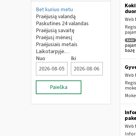
Koki
Bet kuriuo metu
duom
Praėjusią valandą
Web t
Paskutines 24 valandas
Regis
Praėjusią savaitę
pajam
Praėjusį mėnesį
bazė
Praėjusiais metais
pajam
bazę 
Laikotarpyje…
Nuo
Iki
Gyve
Web t
Regis
Paieška
mokes
Mokes
Info
pake
Web t
Infor