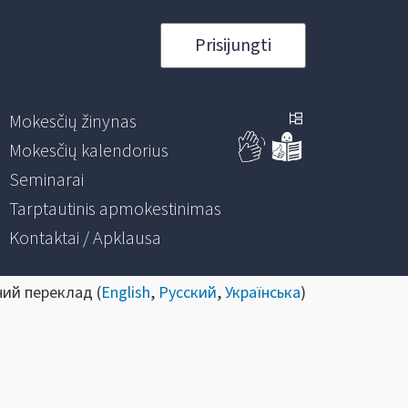
Prisijungti
Mokesčių žinynas
Mokesčių kalendorius
Seminarai
Tarptautinis apmokestinimas
Kontaktai / Apklausa
ний переклад (
English
,
Русский
,
Українська
)