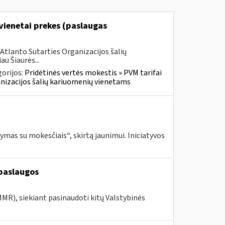
vienetai prekes (paslaugas
Atlanto Sutarties Organizacijos šalių
u Šiaurės...
orijos:
Pridėtinės vertės mokestis » PVM tarifai
ganizacijos šalių kariuomenių vienetams
mas su mokesčiais“, skirtą jaunimui. Iniciatyvos
paslaugos
MR), siekiant pasinaudoti kitų Valstybinės