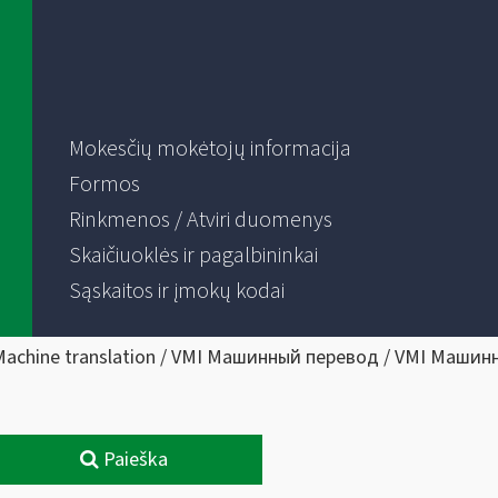
Mokesčių mokėtojų informacija
Formos
Rinkmenos / Atviri duomenys
Skaičiuoklės ir pagalbininkai
Sąskaitos ir įmokų kodai
Machine translation / VMI Машинный перевод / VMI Машин
Paieška