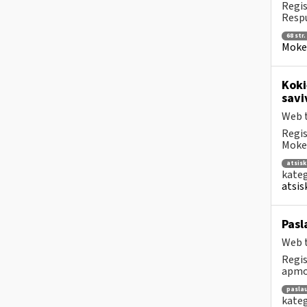
Regis
Respu
68 str.
Mokes
Koki
savi
Web t
Regis
Mokes
atsis
kateg
atsis
Pasl
Web t
Regis
apmok
pasla
kateg