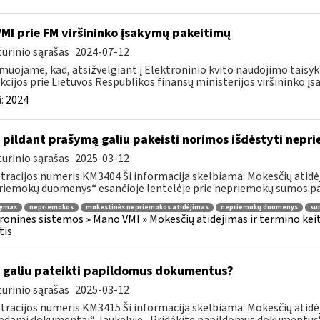
VMI prie FM viršininko įsakymų pakeitimų
urinio sąrašas
2024-07-12
muojame, kad, atsižvelgiant į Elektroninio kvito naudojimo taisyk
kcijos prie Lietuvos Respublikos finansų ministerijos viršininko įsa
:
2024
 pildant prašymą galiu pakeisti norimos išdėstyti nep
urinio sąrašas
2025-03-12
tracijos numeris KM3404 Ši informacija skelbiama: Mokesčių atidėj
iemokų duomenys“ esančioje lentelėje prie nepriemokų sumos pas
tymas
nepriemokos
mokestinės nepriemokos atidėjimas
nepriemokų duomenys
su
roninės sistemos » Mano VMI » Mokesčių atidėjimas ir termino kei
tis
 galiu pateikti papildomus dokumentus?
urinio sąrašas
2025-03-12
tracijos numeris KM3415 Ši informacija skelbiama: Mokesčių atidėj