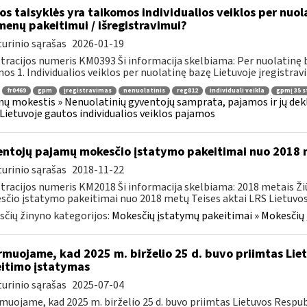
os taisyklės yra taikomos individualios veiklos per nuol
enų pakeitimui / išregistravimui?
urinio sąrašas
2026-01-19
tracijos numeris KM0393 Ši informacija skelbiama: Per nuolatinę b
os 1. Individualios veiklos per nuolatinę bazę Lietuvoje įregistravi
fr0469
gpm
įregistravimas
nenuolatinis
reg812
individuali veikla
gpmį 35 st
ų mokestis » Nenuolatinių gyventojų samprata, pajamos ir jų dek
Lietuvoje gautos individualios veiklos pajamos
ntojų pajamų mokesčio įstatymo pakeitimai nuo 2018
urinio sąrašas
2018-11-22
tracijos numeris KM2018 Ši informacija skelbiama: 2018 metais 
čio įstatymo pakeitimai nuo 2018 metų Teises aktai LRS Lietuvos 
čių žinyno kategorijos:
Mokesčių įstatymų pakeitimai » Mokesčių
rmuojame, kad 2025 m. birželio 25 d. buvo priimtas Li
itimo įstatymas
urinio sąrašas
2025-07-04
muojame, kad 2025 m. birželio 25 d. buvo priimtas Lietuvos Respub