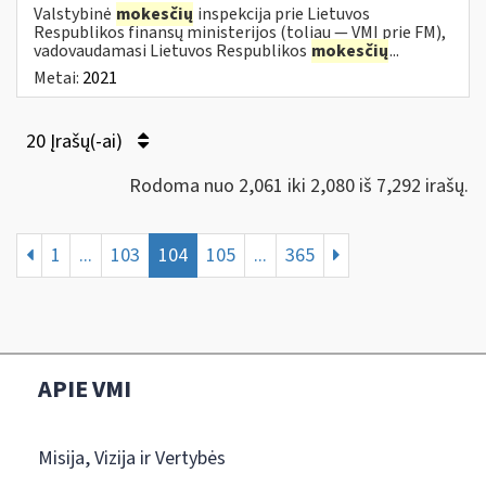
Valstybinė
mokesčių
inspekcija prie Lietuvos
Respublikos finansų ministerijos (toliau — VMI prie FM),
vadovaudamasi Lietuvos Respublikos
mokesčių
...
Metai:
2021
20 Įrašų(-ai)
Rodoma nuo 2,061 iki 2,080 iš 7,292 irašų.
1
...
103
104
105
...
365
APIE VMI
Misija, Vizija ir Vertybės