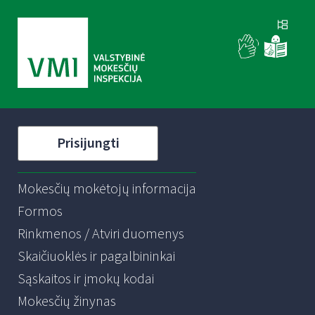
Prisijungti
Mokesčių mokėtojų informacija
Formos
Rinkmenos / Atviri duomenys
Skaičiuoklės ir pagalbininkai
Sąskaitos ir įmokų kodai
Mokesčių žinynas