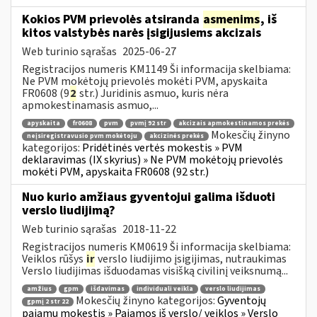
Kokios PVM prievolės atsiranda
asmenims
, iš
kitos valstybės narės įsigijusiems akcizais
Web turinio sąrašas
2025-06-27
Registracijos numeris KM1149 Ši informacija skelbiama:
Ne PVM mokėtojų prievolės mokėti PVM, apyskaita
FR0608 (9
2
str.) Juridinis asmuo, kuris nėra
apmokestinamasis asmuo,...
apyskaita
fr0608
pvm
pvmį 92 str
akcizais apmokestinamos prekės
Mokesčių žinyno
neįsiregistravusio pvm mokėtoju
akcizinės prekės
kategorijos:
Pridėtinės vertės mokestis » PVM
deklaravimas (IX skyrius) » Ne PVM mokėtojų prievolės
mokėti PVM, apyskaita FR0608 (92 str.)
Nuo kurio amžiaus gyventojui galima išduoti
verslo liudijimą?
Web turinio sąrašas
2018-11-22
Registracijos numeris KM0619 Ši informacija skelbiama:
Veiklos rūšys
ir
verslo liudijimo įsigijimas, nutraukimas
Verslo liudijimas išduodamas visišką civilinį veiksnumą...
amžius
gpm
išdavimas
individuali veikla
verslo liudijimas
Mokesčių žinyno kategorijos:
Gyventojų
gpmį 2 str 22
pajamų mokestis » Pajamos iš verslo/ veiklos » Verslo