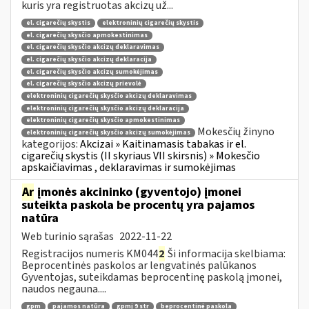
kuris yra registruotas akcizų už...
el. cigarečių skystis
elektroninių cigarečių skystis
el. cigarečių skysčio apmokestinimas
el. cigarečių skysčio akcizų deklaravimas
el. cigarečių skysčio akcizų deklaracija
el. cigarečių skysčio akcizų sumokėjimas
el. cigarečių skysčio akcizų prievolė
elektroninių cigarečių skysčio akcizų deklaravimas
elektroninių cigarečių skysčio akcizų deklaracija
elektroninių cigarečių skysčio apmokestinimas
Mokesčių žinyno
elektroninių cigarečių skysčio akcizų sumokėjimas
kategorijos:
Akcizai » Kaitinamasis tabakas ir el.
cigarečių skystis (II skyriaus VII skirsnis) » Mokesčio
apskaičiavimas , deklaravimas ir sumokėjimas
Ar
įmonės akcininko (gyventojo) įmonei
suteikta paskola be procentų yra pajamos
natūra
Web turinio sąrašas
2022-11-22
Registracijos numeris KM044
2
Ši informacija skelbiama:
Beprocentinės paskolos ar lengvatinės palūkanos
Gyventojas, suteikdamas beprocentinę paskolą įmonei,
naudos negauna....
gpm
pajamos natūra
gpmį 9 str
beprocentinė paskola