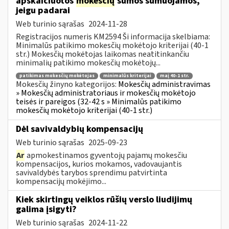
apskaičiuotos
mokesčių
sumos sumuojamos,
jeigu padarai
Web turinio sąrašas
2024-11-28
Registracijos numeris KM2594 Ši informacija skelbiama:
Minimalūs patikimo mokesčių mokėtojo kriterijai (40-1
str.) Mokesčių mokėtojas laikomas neatitinkančiu
minimalių patikimo mokesčių mokėtojų...
patikimas mokesčių mokėtojas
minimalūs kriterijai
maį 40-1 str.
Mokesčių žinyno kategorijos:
Mokesčių administravimas
» Mokesčių administratoriaus ir mokesčių mokėtojo
teisės ir pareigos (32-42 s » Minimalūs patikimo
mokesčių mokėtojo kriterijai (40-1 str.)
Dėl savivaldybių kompensacijų
Web turinio sąrašas
2025-09-23
Ar
apmokestinamos gyventojų pajamų mokesčiu
kompensacijos, kurios mokamos, vadovaujantis
savivaldybės tarybos sprendimu patvirtinta
kompensacijų mokėjimo...
Kiek skirtingų veiklos rūšių verslo liudijimų
galima įsigyti?
Web turinio sąrašas
2024-11-22