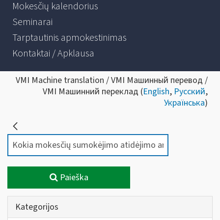
Mokesčių kalendorius
Seminarai
Tarptautinis apmokestinimas
Kontaktai / Apklausa
VMI Machine translation / VMI Машинный перевод /
VMI Машинний переклад (
English
,
Русский
,
Українська
)
Paieška
Kategorijos