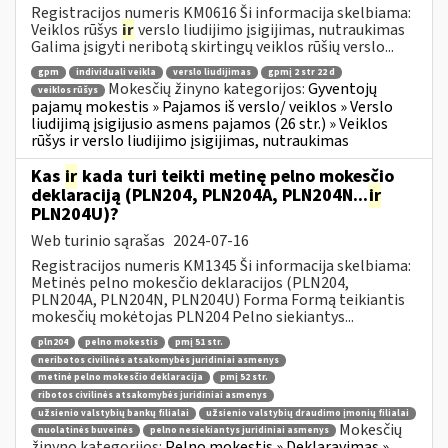
Registracijos numeris KM0616 Ši informacija skelbiama:
Veiklos rūšys
ir
verslo liudijimo įsigijimas, nutraukimas
Galima įsigyti neribotą skirtingų veiklos rūšių verslo...
gpm
individuali veikla
verslo liudijimas
gpmį 2 str 22 d
Mokesčių žinyno kategorijos:
Gyventojų
veiklos rūšys
pajamų mokestis » Pajamos iš verslo/ veiklos » Verslo
liudijimą įsigijusio asmens pajamos (26 str.) » Veiklos
rūšys ir verslo liudijimo įsigijimas, nutraukimas
Kas
ir
kada turi teikti metinę pelno mokesčio
deklaraciją (PLN204, PLN204A, PLN204N...
ir
PLN204U)?
Web turinio sąrašas
2024-07-16
Registracijos numeris KM1345 Ši informacija skelbiama:
Metinės pelno mokesčio deklaracijos (PLN204,
PLN204A, PLN204N, PLN204U) Forma Formą teikiantis
mokesčių mokėtojas PLN204 Pelno siekiantys...
pln204
pelno mokestis
pmį 51 str.
neribotos civilinės atsakomybės juridiniai asmenys
metinė pelno mokesčio deklaracija
pmį 52 str.
ribotos civilinės atsakomybės juridiniai asmenys
užsienio valstybių bankų filialai
užsienio valstybių draudimo įmonių filialai
Mokesčių
nuolatinės buveinės
pelno nesiekiantys juridiniai asmenys
žinyno kategorijos:
Pelno mokestis » Deklaravimas »