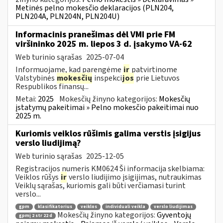
Metinės pelno mokesčio deklaracijos (PLN204,
PLN204A, PLN204N, PLN204U)
Informacinis pranešimas dėl VMI prie FM
viršininko 2025 m. liepos 3 d. įsakymo VA-62
Web turinio sąrašas
2025-07-04
Informuojame, kad parengėme
ir
patvirtinome
Valstybinės
mokesčių
inspekci
jos
prie Lietuvos
Respublikos finansų...
Metai:
2025
Mokesčių žinyno kategorijos:
Mokesčių
įstatymų pakeitimai » Pelno mokesčio pakeitimai nuo
2025 m.
Kuriomis veiklos rūšimis galima verstis įsigijus
verslo liudijimą?
Web turinio sąrašas
2025-12-05
Registracijos numeris KM0624 Ši informacija skelbiama:
Veiklos rūšys
ir
verslo liudijimo įsigijimas, nutraukimas
Veiklų sąrašas, kuriomis gali būti verčiamasi turint
verslo...
gpm
klasifikatorius
veiklos
individuali veikla
verslo liudijimas
Mokesčių žinyno kategorijos:
Gyventojų
gpmį 2 str 22 d