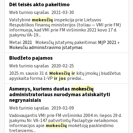
Dėl teisės akto pakeitimo
Web turinio sąrašas
2021-03-30
Valstybinė
mokesčių
inspekcija prie Lietuvos
Respublikos finansų ministerijos (toliau ― VMI prie FM)
informuoja, kad VMI prie FM viršininko 2021 kovo 17 d.
įsakymu VA-19...
Metai:
2021
Mokesčių įstatymų pakeitimai:
MĮP 2021 »
Mokesčiu administravimo įstatymas
Biudžeto pajamos
Web turinio sąrašas
2020-02-25
2025 m. sausio 31 d.
Mokesčių
ir
kitų įmokų į biudžetus
apyskaita forma 1-VP
ir
jos
priedai...
Asmenys, kuriems duotas
mokesčių
administratoriaus nurodymas atsiskaityti
negrynaisiais
Web turinio sąrašas
2019-02-09
Vadovaujantis VMI prie FM viršininko 2004 m. liepos 29 d.
įsakymu Nr. VA-147 patvirtintų Paslaptyje nelaikomos
informacijos apie
mokesčių
mokėtoją paskleidimo
tretiesiems...