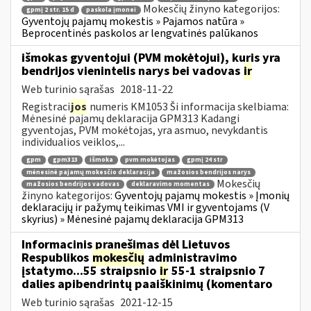
Mokesčių žinyno kategorijos:
gpmį 2 str. 15 d
paskola įmonei
Gyventojų pajamų mokestis » Pajamos natūra »
Beprocentinės paskolos ar lengvatinės palūkanos
išmokas gyventojui (PVM mokėtojui), kuris yra
bendrijos vienintelis narys bei vadovas
ir
Web turinio sąrašas
2018-11-22
Registraci
jos
numeris KM1053 Ši informacija skelbiama:
Mėnesinė pajamų deklaracija GPM313 Kadangi
gyventojas, PVM mokėtojas, yra asmuo, nevykdantis
individualios veiklos,...
gpm
gpm313
išmoka
pvm mokėtojas
gpmį 24 str
mėnesinė pajamų mokesčio deklaracija
mažosios bendrijos narys
Mokesčių
mažosios bendrijos vadovas
deklaravimo momentas
žinyno kategorijos:
Gyventojų pajamų mokestis » Įmonių
deklaracijų ir pažymų teikimas VMI ir gyventojams (V
skyrius) » Mėnesinė pajamų deklaracija GPM313
Informacinis pranešimas dėl Lietuvos
Respublikos
mokesčių
administravimo
įstatymo...55 straipsnio
ir
55-1 straipsnio 7
dalies apibendrintų paaiškinimų (komentaro
Web turinio sąrašas
2021-12-15