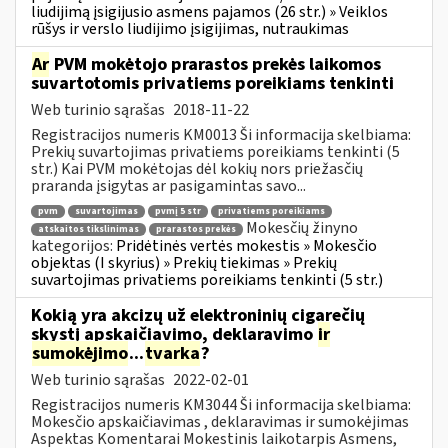
liudijimą įsigijusio asmens pajamos (26 str.) » Veiklos
rūšys ir verslo liudijimo įsigijimas, nutraukimas
Ar
PVM mokėtojo prarastos prekės laikomos
suvartotomis privatiems poreikiams tenkinti
Web turinio sąrašas
2018-11-22
Registracijos numeris KM0013 Ši informacija skelbiama:
Prekių suvartojimas privatiems poreikiams tenkinti (5
str.) Kai PVM mokėtojas dėl kokių nors priežasčių
praranda įsigytas ar pasigamintas savo...
pvm
suvartojimas
pvmį 5 str
privatiems poreikiams
Mokesčių žinyno
atskaitos tikslinimas
prarastos prekės
kategorijos:
Pridėtinės vertės mokestis » Mokesčio
objektas (I skyrius) » Prekių tiekimas » Prekių
suvartojimas privatiems poreikiams tenkinti (5 str.)
Kokią yra akcizų už elektroninių cigarečių
skystį apskaičiavimo, deklaravimo
ir
sumokėjimo
...
tvarka
?
Web turinio sąrašas
2022-02-01
Registracijos numeris KM3044 Ši informacija skelbiama:
Mokesčio apskaičiavimas , deklaravimas ir sumokėjimas
Aspektas Komentarai Mokestinis laikotarpis Asmens,