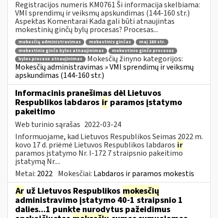
Registracijos numeris KM0761 Ši informacija skelbiama:
VMI sprendimų ir veiksmų apskundimas (144-160 str.)
Aspektas Komentarai Kada gali būti atnaujintas
mokestinių ginčų bylų procesas? Procesas...
mokesčių administravimas
mokestinis ginčas
maį 160 str.
mokestinio ginčo bylos atnaujinimas
mokestinio ginčo procesas
Mokesčių žinyno kategorijos:
bylos proceso atnaujinimas
Mokesčių administravimas » VMI sprendimų ir veiksmų
apskundimas (144-160 str.)
Informacinis pranešimas dėl Lietuvos
Respublikos labdaros
ir
paramos įstatymo
pakeitimo
Web turinio sąrašas
2022-03-24
Informuojame, kad Lietuvos Respublikos Seimas 2022 m.
kovo 17 d. priėmė Lietuvos Respublikos labdaros
ir
paramos įstatymo Nr. I-172 7 straipsnio pakeitimo
įstatymą Nr....
Metai:
2022
Mokesčiai:
Labdaros ir paramos mokestis
Ar
už Lietuvos Respublikos
mokesčių
administravimo įstatymo 40-1 straipsnio 1
dalies...1 punkte nurodytus pažeidimus