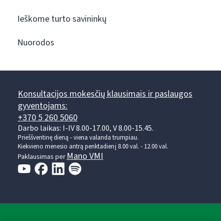
Ieškome turto savininkų
Nuorodos
Konsultacijos mokesčių klausimais ir paslaugos
gyventojams:
+370 5 260 5060
Darbo laikas: I-IV 8.00-17.00, V 8.00-15.45.
Prieššventinę dieną - viena valanda trumpiau.
Kiekvieno mėnesio antrą penktadienį 8.00 val. - 12.00 val.
Mano VMI
Paklausimas per