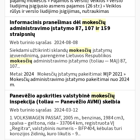
pajamų mokestis » Pajamos iš verslo/ veiklos » Verslo
liudijimą įsigijusio asmens pajamos (26 str.) » Veiklos
rūšys ir verslo liudijimo įsigijimas, nutraukimas
Informacinis pranešimas dėl
mokesčių
administravimo įstatymo 87, 107
ir
159
straipsnių
Web turinio sąrašas
2024-08-08
Siekdami užtikrinti sklandų
mokesčių
įstatymų
įgyvendinimą, parengėme Lietuvos Respublikos
mokesčių
administravimo įstatymo (toliau — MAĮ) 87,
107...
Metai:
2024
Mokesčių įstatymų pakeitimai:
MĮP 2021 »
Mokesčių administravimo įstatymo pakeitimai nuo 2024
m.
Panevėžio apskrities valstybinė
mokesčių
inspekcija (toliau — Panevėžio AVMI) skelbia
Web turinio sąrašas
2024-03-12
1. VOLKSWAGEN PASSAT, 2005 m., benzinas, 1984 cm3,
spalva – geltona, rida – 337064 km, registruota VĮ
„Regitra“, valstybinis numeris – BFP404, kėbulas turi
korozijos židinių, kuro likutis – 9...