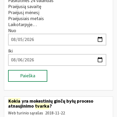
Paskutines 24 valandas
Praėjusią savaitę
Praėjusį mėnesį
Praėjusiais metais
Laikotarpyje…
Nuo
Iki
Paieška
Kokia
yra mokestinių ginčų bylų proceso
atnaujinimo
tvarka
?
Web turinio sąrašas
2018-11-22