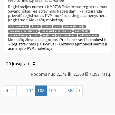
Web turinio sąrašas
2025-05-06
Registracijos numeris KM0738 Privalomas registravimas
Savanoriškas registravimas Nedelsdami, kai atsiranda
prievolė registruotis PVM mokėtoju. Jeigu asmenys nėra
įregistruoti Mokesčių mokėtojų...
3 darbo dienas
fr0388
fr0618
pvm
pvm registracija
privaloma registracija
savanoriška registracija
pvmį 76 str
pvm mokėtojų registras
registracija pvm mokėtoju
5 darbo dienos
Mokesčių žinyno kategorijos:
Pridėtinės vertės mokestis
» Registravimas (IX skyrius) » Lietuvos apmokestinamieji
asmenys » PVM mokėtojai
20 Įrašų(-ai)
Rodoma nuo 2,141 iki 2,160 iš 7,292 irašų.
1
...
107
108
109
...
365