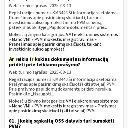
Web turinio sąrašas
2025-03-13
Registracijos numeris KM3443 Ši informacija skelbiama:
Pranešimas apie pasirinkimą skaičiuoti, taikant
investicinio aukso apmokestinimo PVM schemą,
pateikimas Skiltyje „Papildomi dokumentai“ prie...
Mokesčių žinyno kategorijos:
VMI elektroninės sistemos
» Mano VMI » PVM mokestis ir registravimas »
Pranešimas apie pasirinkimą skaičiuoti, taikant
investicinio aukso apmokest
Ar
reikia
ir
kokius dokumentus/informaciją
pridėti prie teikiamo prašymo?
Web turinio sąrašas
2025-03-13
Registracijos numeris KM3440 Ši informacija skelbiama:
Prašymas apie pasirinkimą skaičiuoti (kiti atvejai) PVM
Prie prašymo papildomų dokumentų pridėti nereikia.
Pasirinkite „Išsaugoti...
Mokesčių žinyno kategorijos:
VMI elektroninės sistemos
» Mano VMI » PVM mokestis ir registravimas » Prašymas
apie pasirinkimą skaičiuoti (kiti atvejai) PVM
61. Į kokią sąskaitą OSS dalyvis turi sumokėti
PVM?