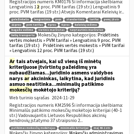
Registracijos numeris KM0176 Ši informacija skelbiama:
Lengvatinis 1
2
proc. PVM tarifas (19 str.) Lengvatinis 9
proc. PVM tarifas (19 str.) Atvejis Komentarai Keleivių ir...
geležinkelio
lengvatinis
pvm
standartinis
tarifai
pvmį 19 str
21 proc
pvm tarifas
9 proc
0 proc
keleivių vežimo
bagažo vežimo
vietinis maršrutas
tarptautinis maršrutas
Mokesčių žinyno kategorijos:
Pridėtinės
kelių transportu
vertės mokestis » PVM tarifai » Lengvatinis 9 proc. PVM
tarifas (19 str.)
Pridėtinės vertės mokestis » PVM tarifai
» Lengvatinis 12 proc. PVM tarifas (19 str.)
Ar
tais atvejais, kai už vieną iš minėtų
kriterijuose įtvirtintų pažeidimų yra
nubaudžiamas...juridinio asmens valdybos
narys
ar
akcininkas, laikytina, kad juridinis
asmuo neatitinka...minimalių patikimo
mokesčių
mokėtojo kriterijų?
Web turinio sąrašas
2024-11-29
Registracijos numeris KM2596 Ši informacija skelbiama:
Minimalūs patikimo mokesčių mokėtojo kriterijai (40-1
str.) Vadovaujantis Lietuvos Respublikos akcinių
bendrovių įstatymo 37 straipsnio 2...
patikimas mokesčių mokėtojas
minimalūs kriterijai
maį 40-1 str.
Mokesčių žinyno kategorijos:
Mokesčių administravimas