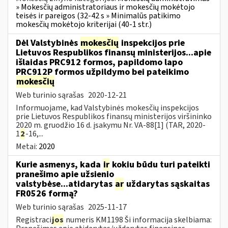
» Mokesčių administratoriaus ir mokesčių mokėtojo
teisės ir pareigos (32-42 s » Minimalūs patikimo
mokesčių mokėtojo kriterijai (40-1 str.)
Dėl Valstybinės
mokesčių
inspekcijos prie
Lietuvos Respublikos finansų ministerijos...apie
išlaidas PRC912 formos, papildomo lapo
PRC912P formos užpildymo bei pateikimo
mokesčių
Web turinio sąrašas
2020-12-21
Informuojame, kad Valstybinės mokesčių inspekcijos
prie Lietuvos Respublikos finansų ministerijos viršininko
2020 m. gruodžio 16 d. įsakymu Nr. VA-88[1] (TAR, 2020-
1
2
-16,...
Metai:
2020
Kurie asmenys, kada
ir
kokiu būdu turi pateikti
pranešimo apie užsienio
valstybėse...atidarytas
ar
uždarytas sąskaitas
FR0526 formą?
Web turinio sąrašas
2025-11-17
Registraci
jos
numeris KM1198 Ši informacija skelbiama: