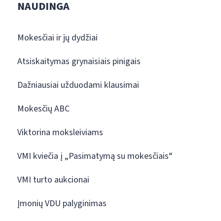
NAUDINGA
Mokesčiai ir jų dydžiai
Atsiskaitymas grynaisiais pinigais
Dažniausiai užduodami klausimai
Mokesčių ABC
Viktorina moksleiviams
VMI kviečia į „Pasimatymą su mokesčiais“
VMI turto aukcionai
Įmonių VDU palyginimas