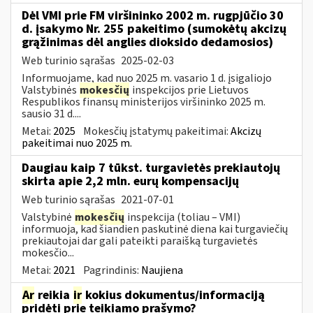
Dėl VMI prie FM viršininko 2002 m. rugpjūčio 30
d. įsakymo Nr. 255 pakeitimo (sumokėtų akcizų
grąžinimas dėl anglies dioksido dedamosios)
Web turinio sąrašas
2025-02-03
Informuojame, kad nuo 2025 m. vasario 1 d. įsigaliojo
Valstybinės
mokesčių
inspekcijos prie Lietuvos
Respublikos finansų ministerijos viršininko 2025 m.
sausio 31 d....
Metai:
2025
Mokesčių įstatymų pakeitimai:
Akcizų
pakeitimai nuo 2025 m.
Daugiau kaip 7 tūkst. turgavietės prekiautojų
skirta apie 2,2 mln. eurų kompensacijų
Web turinio sąrašas
2021-07-01
Valstybinė
mokesčių
inspekcija (toliau – VMI)
informuoja, kad šiandien paskutinė diena kai turgaviečių
prekiautojai dar gali pateikti paraišką turgavietės
mokesčio...
Metai:
2021
Pagrindinis:
Naujiena
Ar
reikia
ir
kokius dokumentus/informaciją
pridėti prie teikiamo prašymo?