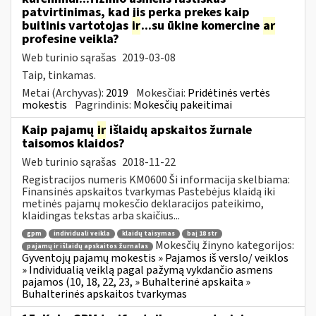
patvirtinimas, kad jis perka prekes kaip
buitinis vartotojas
ir
...su ūkine komercine
ar
profesine veikla?
Web turinio sąrašas
2019-03-08
Taip, tinkamas.
Metai (Archyvas):
2019
Mokesčiai:
Pridėtinės vertės
mokestis
Pagrindinis:
Mokesčių pakeitimai
Kaip pajamų
ir
išlaidų apskaitos žurnale
taisomos klaidos?
Web turinio sąrašas
2018-11-22
Registracijos numeris KM0600 Ši informacija skelbiama:
Finansinės apskaitos tvarkymas Pastebėjus klaidą iki
metinės pajamų mokesčio deklaracijos pateikimo,
klaidingas tekstas arba skaičius...
gpm
individuali veikla
klaidų taisymas
baį 18 str
Mokesčių žinyno kategorijos:
pajamų ir išlaidų apskaitos žurnalas
Gyventojų pajamų mokestis » Pajamos iš verslo/ veiklos
» Individualią veiklą pagal pažymą vykdančio asmens
pajamos (10, 18, 22, 23, » Buhalterinė apskaita »
Buhalterinės apskaitos tvarkymas