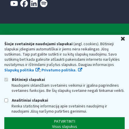
Valstybinė mokesčių inspekcija prie Lietuvos
U
Respublikos finansų ministerijos
Šioje svetainėje naudojami slapukai
(angl. cookies). Būtinieji
slapukai įdiegiami automatiškai ir jiems nėra reikalingas Jūsų
Biudžetinė įstaiga. Juridinio asmens kodas — 188659752,
sutikimas. Taip pat galite sutikti ir su kitų slapukų naudojimu. Savo
adresas: Vasario 16-osios g. 14, 01107 Vilnius, Lietuva, el.paštas:
sutikimą bet kada galėsite atšaukti pakeisdami interneto naršyklės
vmi@vmi.lt
, E. pristatymo dėžutės adresas 188659752
nustatymus ir ištrindami įrašytus slapukus. Daugiau informacijos
Duomenys apie Valstybinę mokesčių inspekciją prie Lietuvos
Slapukų politika
;
Privatumo politika.
Respublikos finansų ministerijos kaupiami ir saugomi Juridinių
asmenų registre
Būtinieji slapukai
Naudojami sklandžiam svetainės veikimui ir įgalina pagrindines
svetainės funkcijas. Be šių slapukų svetainė negali tinkamai veikti.
Analitiniai slapukai
Renka statistinę informaciją apie svetainės naudojimą ir
naudojami Jūsų naršymo patirties gerinimui.
PATVIRTINTI
Visus slapukus