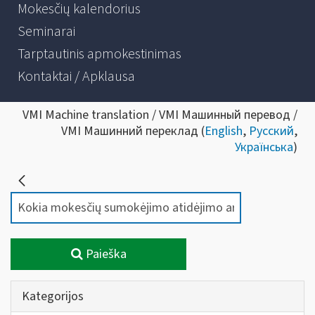
Mokesčių kalendorius
Seminarai
Tarptautinis apmokestinimas
Kontaktai / Apklausa
VMI Machine translation / VMI Машинный перевод /
VMI Машинний переклад (
English
,
Русский
,
Українська
)
Paieška
Kategorijos