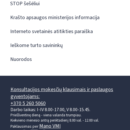
STOP šešėliui
Krašto apsaugos ministerijos informacija
Interneto svetainės atitikties paraiška
Ieškome turto savininkų
Nuorodos
Konsultacijos mokesčių klausimais ir paslaugos
gyventojams:
+370 5 260 5060
Darbo laikas: I-IV 8.00-17.00, V 8.00-15.45.
Prieššventinę dieną - viena valanda trumpiau.
Kiekvieno mėnesio antrą penktadienį 8.00 val. - 12.00 val.
Mano VMI
Paklausimas per