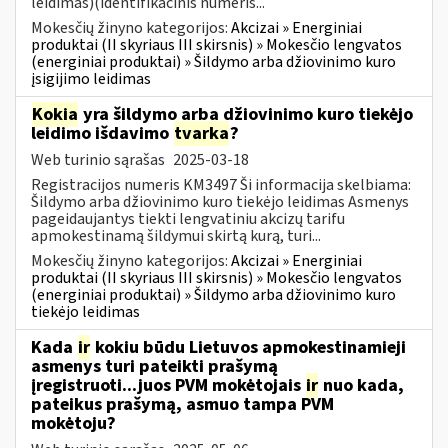
leidimas)(identifikacinis numeris...
Mokesčių žinyno kategorijos:
Akcizai » Energiniai
produktai (II skyriaus III skirsnis) » Mokesčio lengvatos
(energiniai produktai) » Šildymo arba džiovinimo kuro
įsigijimo leidimas
Kokia
yra šildymo arba džiovinimo kuro tiekėjo
leidimo išdavimo
tvarka
?
Web turinio sąrašas
2025-03-18
Registracijos numeris KM3497 Ši informacija skelbiama:
Šildymo arba džiovinimo kuro tiekėjo leidimas Asmenys
pageidaujantys tiekti lengvatiniu akcizų tarifu
apmokestinamą šildymui skirtą kurą, turi...
Mokesčių žinyno kategorijos:
Akcizai » Energiniai
produktai (II skyriaus III skirsnis) » Mokesčio lengvatos
(energiniai produktai) » Šildymo arba džiovinimo kuro
tiekėjo leidimas
Kada
ir
kokiu būdu Lietuvos apmokestinamieji
asmenys turi pateikti prašymą
įregistruoti...juos PVM mokėtojais
ir
nuo kada,
pateikus prašymą, asmuo tampa PVM
mokėtoju?