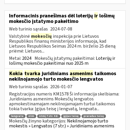
Informacinis pranešimas dėl loterijų
ir
lošimų
mokesčio įstatymo pakeitimo
Web turinio sąrašas
2024-07-08
Valstybinė
mokesčių
inspekcija prie Lietuvos
Respublikos finansų ministerijos informuoja, kad
Lietuvos Respublikos Seimas 2024 m. birželio 25 dieną
priėmė: Lietuvos...
Metai:
2024
Mokesčių įstatymų pakeitimai:
Loterijų ir
lošimų mokesčio pakeitimai nuo 2025 m
Kokia
tvarka
juridiniams
asmenims
taikomos
nekilnojamojo turto mokesčio lengvatos
Web turinio sąrašas
2026-01-07
Registracijos numeris KM1578 Ši informacija skelbiama:
Juridiniams asmenims Mokesčių lengvatos
apmokestinamajam nekilnojamajam turtui taikomos
tokia tvarka: Įgijus teisę į lengvatą, lengvata...
lengvata
ntm
ntmį 7 str. 4 d.
įgijus teisę
praradus teisę
Mokesčių žinyno kategorijos:
Nekilnojamojo turto
mokestis » Lengvatos (7 str.) » Juridiniams asmenims