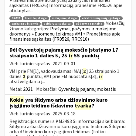
Pranešimas apie atidarytas/uždarytas finansines
sąskaitas (FR0526) Informaciją pranešime FR0526 apie
atidarytas...
fr0526
kredito įstaiga
mokėjimo įstaiga
elektroninių pinigų įstaiga
Mokesčių
sąskaita užsienyje
atidaryta sąskaita
uždaryta sąskaita
žinyno kategorijos:
Prašymai, pažymos ir mokėjimo
duomenys » Duomenų teikimas VMI » Pranešimas apie
finansines sąskaitas (FR0526, RRC910)
Dėl Gyventojų pajamų mokesčio įstatymo 17
straipsnio 1 dalies 5, 25
ir
55 punktų
Web turinio sąrašas
2021-09-01
VMI prie FM[1], vadovaudamasi MAĮ[
2
] 25 straipsnio 1
dalies
2
punktu, VMI prie FM nuostatais[3],
ir
atsižvelgdama į...
Metai:
2021
Mokesčiai:
Gyventojų pajamų mokestis
Kokia
yra šildymo arba džiovinimo kuro
įsigijimo leidimo išdavimo
tvarka
?
Web turinio sąrašas
2025-03-18
Registracijos numeris KM3493 Ši informacija skelbiama:
Šildymo arba džiovinimo kuro įsigijimo leidimas Šildymo
arba džiovinimo kuro įsigijimo leidimas (toliau -