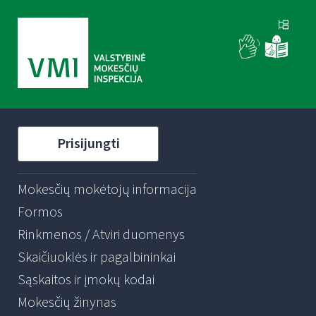
Prisijungti
Mokesčių mokėtojų informacija
Formos
Rinkmenos / Atviri duomenys
Skaičiuoklės ir pagalbininkai
Sąskaitos ir įmokų kodai
Mokesčių žinynas