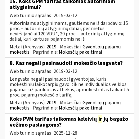
15. Koks GPM tarifas taikomas autoriniam
atlyginimui?
Web turinio sąrašas
2019-03-12
Autoriniams atlyginimams, gautiems ne iš darbdavio: 15
proc. – autorinių atlyginimų daliai, per metus
neviršijančiai 120 VDU*, 20 proc. – autorinių atlyginimų
daliai, kuri kartu su pajamomis ne iš...
Metai (Archyvas):
2019
Mokesčiai:
Gyventojų pajamų
mokestis
Pagrindinis:
Mokesčių pakeitimai
8. Kas negali pasinaudoti mokesčio lengvata?
Web turinio sąrašas
2019-03-12
Lengvata negali pasinaudoti gyventojas, kuris
mokestiniu laikotarpiu gavo: tik ne individualios veiklos
pajamas už parduotas atliekas, apmokestintas taikant 5
proc. pajamų mokesčio tarifą,...
Metai (Archyvas):
2019
Mokesčiai:
Gyventojų pajamų
mokestis
Pagrindinis:
Mokesčių pakeitimai
Koks PVM tarifas taikomas keleivių
ir
jų bagažo
vežimo paslaugoms?
Web turinio sąrašas
2025-11-28