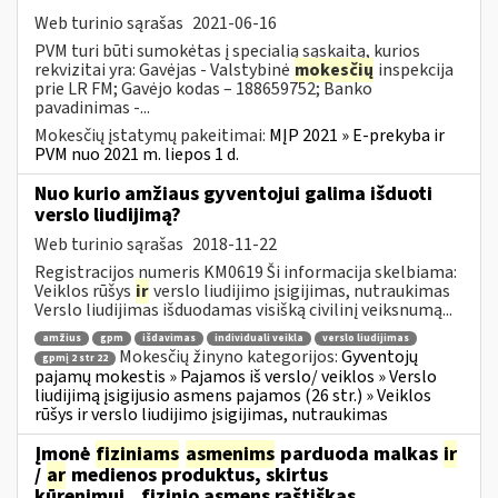
Web turinio sąrašas
2021-06-16
PVM turi būti sumokėtas į specialią sąskaitą, kurios
rekvizitai yra: Gavėjas - Valstybinė
mokesčių
inspekcija
prie LR FM; Gavėjo kodas – 188659752; Banko
pavadinimas -...
Mokesčių įstatymų pakeitimai:
MĮP 2021 » E-prekyba ir
PVM nuo 2021 m. liepos 1 d.
Nuo kurio amžiaus gyventojui galima išduoti
verslo liudijimą?
Web turinio sąrašas
2018-11-22
Registracijos numeris KM0619 Ši informacija skelbiama:
Veiklos rūšys
ir
verslo liudijimo įsigijimas, nutraukimas
Verslo liudijimas išduodamas visišką civilinį veiksnumą...
amžius
gpm
išdavimas
individuali veikla
verslo liudijimas
Mokesčių žinyno kategorijos:
Gyventojų
gpmį 2 str 22
pajamų mokestis » Pajamos iš verslo/ veiklos » Verslo
liudijimą įsigijusio asmens pajamos (26 str.) » Veiklos
rūšys ir verslo liudijimo įsigijimas, nutraukimas
Įmonė
fiziniams
asmenims
parduoda malkas
ir
/
ar
medienos produktus, skirtus
kūrenimui...fizinio asmens raštiškas