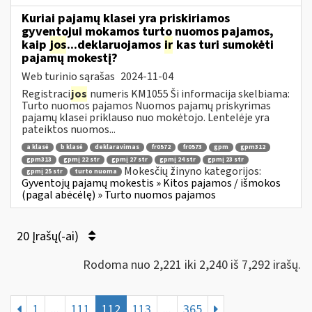
Kuriai pajamų klasei yra priskiriamos
gyventojui mokamos turto nuomos pajamos,
kaip
jos
...deklaruojamos
ir
kas turi sumokėti
pajamų mokestį?
Web turinio sąrašas
2024-11-04
Registraci
jos
numeris KM1055 Ši informacija skelbiama:
Turto nuomos pajamos Nuomos pajamų priskyrimas
pajamų klasei priklauso nuo mokėtojo. Lentelėje yra
pateiktos nuomos...
a klasė
b klasė
deklaravimas
fr0572
fr0573
gpm
gpm312
gpm313
gpmį 22 str
gpmį 27 str
gpmį 24 str
gpmį 23 str
Mokesčių žinyno kategorijos:
gpmį 25 str
turto nuoma
Gyventojų pajamų mokestis » Kitos pajamos / išmokos
(pagal abėcėlę) » Turto nuomos pajamos
20 Įrašų(-ai)
Rodoma nuo 2,221 iki 2,240 iš 7,292 irašų.
1
...
111
112
113
...
365