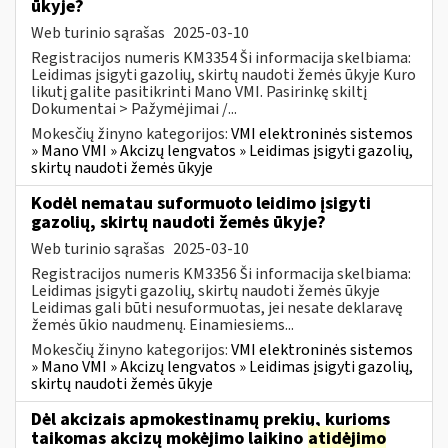
ūkyje?
Web turinio sąrašas
2025-03-10
Registracijos numeris KM3354 Ši informacija skelbiama:
Leidimas įsigyti gazolių, skirtų naudoti žemės ūkyje Kuro
likutį galite pasitikrinti Mano VMI. Pasirinkę skiltį
Dokumentai > Pažymėjimai /...
Mokesčių žinyno kategorijos:
VMI elektroninės sistemos
» Mano VMI » Akcizų lengvatos » Leidimas įsigyti gazolių,
skirtų naudoti žemės ūkyje
Kodėl nematau suformuoto leidimo įsigyti
gazolių, skirtų naudoti žemės ūkyje?
Web turinio sąrašas
2025-03-10
Registracijos numeris KM3356 Ši informacija skelbiama:
Leidimas įsigyti gazolių, skirtų naudoti žemės ūkyje
Leidimas gali būti nesuformuotas, jei nesate deklaravę
žemės ūkio naudmenų. Einamiesiems...
Mokesčių žinyno kategorijos:
VMI elektroninės sistemos
» Mano VMI » Akcizų lengvatos » Leidimas įsigyti gazolių,
skirtų naudoti žemės ūkyje
Dėl akcizais apmokestinamų prekių, kurioms
taikomas akcizų mokėjimo laikino
atidėjimo