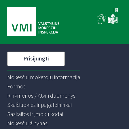
Prisijungti
Mokesčių mokėtojų informacija
Formos
Rinkmenos / Atviri duomenys
Skaičiuoklės ir pagalbininkai
Sąskaitos ir įmokų kodai
Mokesčių žinynas