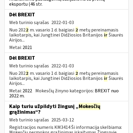
eksportu (46 str.
Dėl BREXIT
Web turinio sąrašas
2022-01-03
Nuo 202
2
m. vasario 1 d. baigiasi
2
metų pereinamasis
laikotarpis, kai Jungtinei Didžiosios Britanijos
ir
Šiaurės
Airijos...
Metai:
2021
Dėl BREXIT
Web turinio sąrašas
2022-01-03
Nuo 202
2
m. vasario 1 d. baigiasi
2
metų pereinamasis
laikotarpis, kai Jungtinei Didžiosios Britanijos
ir
Šiaurės
Airijos...
Metai:
2022
Mokesčių žinyno kategorijos:
BREXIT nuo
2022 m.
Kaip turiu užpildyti žingsnį „
Mokesčių
grąžinimas“?
Web turinio sąrašas
2025-03-12
Registracijos numeris KM3414 Ši informacija skelbiama:
Mokesčių permokos grąžinimas įskaitymas Žingsnyje