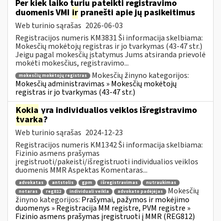
Per kiek laiko turiu pateikti registravimo
duomenis VMI
ir
pranešti apie jų pasikeitimus
Web turinio sąrašas
2026-06-03
Registracijos numeris KM3831 Ši informacija skelbiama:
Mokesčių mokėtojų registras ir jo tvarkymas (43-47 str.)
Jeigu pagal mokesčių įstatymus Jums atsiranda prievolė
mokėti mokesčius, registravimo...
Mokesčių žinyno kategorijos:
mokesčių mokėtojų registras
Mokesčių administravimas » Mokesčių mokėtojų
registras ir jo tvarkymas (43-47 str.)
Kokia
yra individualios veiklos išregistravimo
tvarka
?
Web turinio sąrašas
2024-12-23
Registracijos numeris KM1342 Ši informacija skelbiama:
Fizinio asmens prašymas
įregistruoti/pakeisti/išregistruoti individualios veiklos
duomenis MMR Aspektas Komentaras...
advokatas
antstolis
gpm
išregistravimas
nutraukimas
Mokesčių
notaras
reg812
individuali veikla
advokato padėjėjas
žinyno kategorijos:
Prašymai, pažymos ir mokėjimo
duomenys » Registracija MM registre, PVM registre »
Fizinio asmens prašymas įregistruoti į MMR (REG812)