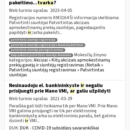
pakeitimo...
tvarka
?
Web turinio sąrašas
2023-04-05
Registracijos numeris KM3164 Ši informacija skelbiama:
Patvirtinti siuntėjai Patvirtintas akcizais
apmokestinamų prekių siuntėjas, pageidaujantis
papildyti
ir
/arba pakeisti...
patvirtinto siuntėjo registracija
patvirtinto siuntėjo registracijos duomenų keitimas
patvirtinto siuntėjo perregistravimas
Mokesčių žinyno
kaip pakeisti patvirtinto siuntėjo duomenis
kategorijos:
Akcizai » Kitų akcizais apmokestinamų
prekių gavėjų ir siuntėjų registravimas (Netaik »
Patvirtintų siuntėjų registravimas » Patvirtintas
siuntėjas
Nesinaudoju el. bankininkyste
ir
negaliu
prisijungti prie Mano VMI,
ar
galiu užpildyti
Web turinio sąrašas
2021-03-29
Paraiška gali būti teikiama tik per Mano VMI. Prie Mano
VMI galima prisijungti ne tik per elektroninę
bankininkystę arba su elektroniniu parašu, bet galima
išsiimti
ir
VMI...
DUK:
DUK - COVID-19 subsidijos savarankiškai