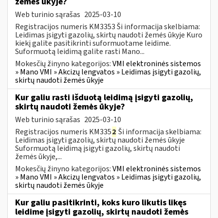
žemės ūkyje?
Web turinio sąrašas
2025-03-10
Registracijos numeris KM3353 Ši informacija skelbiama:
Leidimas įsigyti gazolių, skirtų naudoti žemės ūkyje Kuro
kiekį galite pasitikrinti suformuotame leidime.
Suformuotą leidimą galite rasti Mano...
Mokesčių žinyno kategorijos:
VMI elektroninės sistemos
» Mano VMI » Akcizų lengvatos » Leidimas įsigyti gazolių,
skirtų naudoti žemės ūkyje
Kur galiu rasti išduotą leidimą įsigyti gazolių,
skirtų naudoti žemės ūkyje?
Web turinio sąrašas
2025-03-10
Registracijos numeris KM335
2
Ši informacija skelbiama:
Leidimas įsigyti gazolių, skirtų naudoti žemės ūkyje
Suformuotą leidimą įsigyti gazolių, skirtų naudoti
žemės ūkyje,...
Mokesčių žinyno kategorijos:
VMI elektroninės sistemos
» Mano VMI » Akcizų lengvatos » Leidimas įsigyti gazolių,
skirtų naudoti žemės ūkyje
Kur galiu pasitikrinti, koks kuro likutis likęs
leidime įsigyti gazolių, skirtų naudoti žemės