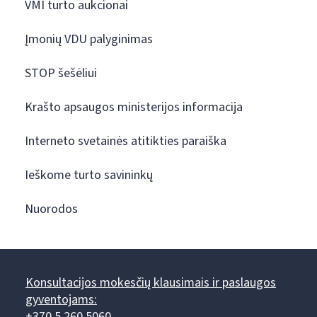
VMI turto aukcionai
Įmonių VDU palyginimas
STOP šešėliui
Krašto apsaugos ministerijos informacija
Interneto svetainės atitikties paraiška
Ieškome turto savininkų
Nuorodos
Konsultacijos mokesčių klausimais ir paslaugos
gyventojams:
+370 5 260 5060