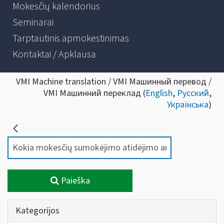
Mokesčių kalendorius
Seminarai
Tarptautinis apmokestinimas
Kontaktai / Apklausa
VMI Machine translation / VMI Машинный перевод /
VMI Машинний переклад (
English
,
Русский
,
Українська
)
Paieška
Kategorijos