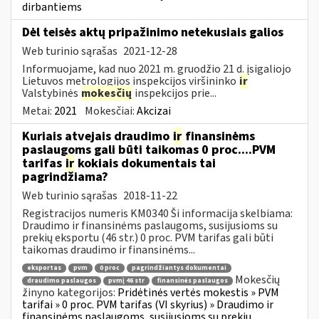
dirbantiems
Dėl teisės aktų pripažinimo netekusiais galios
Web turinio sąrašas
2021-12-28
Informuojame, kad nuo 2021 m. gruodžio 21 d. įsigaliojo
Lietuvos metrologijos inspekcijos viršininko
ir
Valstybinės
mokesčių
inspekcijos prie...
Metai:
2021
Mokesčiai:
Akcizai
Kuriais atvejais draudimo
ir
finansinėms
paslaugoms gali būti taikomas 0 proc....PVM
tarifas
ir
kokiais dokumentais tai
pagrindžiama?
Web turinio sąrašas
2018-11-22
Registracijos numeris KM0340 Ši informacija skelbiama:
Draudimo ir finansinėms paslaugoms, susijusioms su
prekių eksportu (46 str.) 0 proc. PVM tarifas gali būti
taikomas draudimo ir finansinėms...
eksportas
pvm
0 proc
pagrindžiantys dokumentai
Mokesčių
draudimo paslaugos
pvmį 46 str
finansinės paslaugos
žinyno kategorijos:
Pridėtinės vertės mokestis » PVM
tarifai » 0 proc. PVM tarifas (VI skyrius) » Draudimo ir
finansinėms paslaugoms, susijusioms su prekių