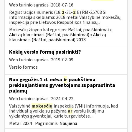
Web turinio sąrašas
2018-07-16
Registracijos numeris (18.
2
-31-
2
E) RM-25708 Ši
informacija skelbiama: 2018 metai Valstybinė mokesčių
inspekcija prie Lietuvos Respublikos finansų...
Mokesčių žinyno kategorijos:
Raštai, paaiškinimai »
Akcizų klausimais (Raštai, paaiškinimai) » Akcizų
klausimais (Raštai, paaiškinimai) 2018
Kokią verslo formą pasirinkti?
Web turinio sąrašas
2019-02-09
Verslo formos
Nuo gegužės 1 d. mėsa
ir
paukštiena
prekiaujantiems gyventojams supaprastinta
pajamų
Web turinio sąrašas
2024-04-22
Valstybinė
mokesčių
inspekcija (VMI) informuoja, kad
individualią veiklą su pažyma
ar
verslu liudijimu
vykdantys gyventojai, kurie turgavietėse...
Metai:
2024
Pagrindinis:
Naujiena