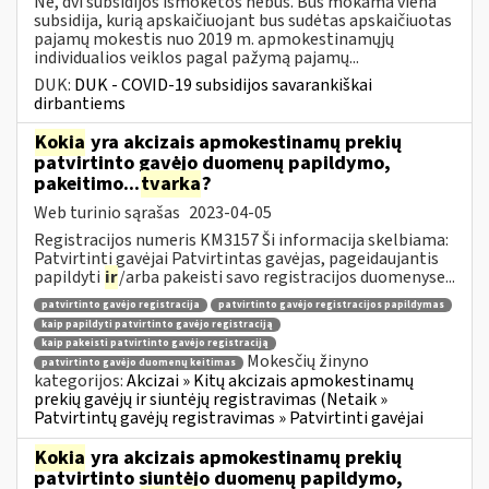
Ne, dvi subsidijos išmokėtos nebus. Bus mokama viena
subsidija, kurią apskaičiuojant bus sudėtas apskaičiuotas
pajamų mokestis nuo 2019 m. apmokestinamųjų
individualios veiklos pagal pažymą pajamų...
DUK:
DUK - COVID-19 subsidijos savarankiškai
dirbantiems
Kokia
yra akcizais apmokestinamų prekių
patvirtinto gavėjo duomenų papildymo,
pakeitimo...
tvarka
?
Web turinio sąrašas
2023-04-05
Registracijos numeris KM3157 Ši informacija skelbiama:
Patvirtinti gavėjai Patvirtintas gavėjas, pageidaujantis
papildyti
ir
/arba pakeisti savo registracijos duomenyse...
patvirtinto gavėjo registracija
patvirtinto gavėjo registracijos papildymas
kaip papildyti patvirtinto gavėjo registraciją
kaip pakeisti patvirtinto gavėjo registraciją
Mokesčių žinyno
patvirtinto gavėjo duomenų keitimas
kategorijos:
Akcizai » Kitų akcizais apmokestinamų
prekių gavėjų ir siuntėjų registravimas (Netaik »
Patvirtintų gavėjų registravimas » Patvirtinti gavėjai
Kokia
yra akcizais apmokestinamų prekių
patvirtinto siuntėjo duomenų papildymo,