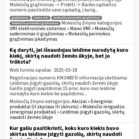
Mokesčių grąžinimas -> Pridėti -> Banko sąskaitos
numeris pasirinkite savo sąskaitą, į kurią...
grąžinimas
mano vmi
mokesčių permokos grąžinimas
Mokesčių žinyno kategorijos:
mokesčio permokos grąžinimas
VMI elektroninės sistemos » Mano VMI » Mokesčių
suderinimas ir grąžinimas » Mokesčių permokos
grąžinimas įskaitymas
Ką daryti, jei išnaudojau leidime nurodytą kuro
kiekį, skirtą naudoti žemės ūkyje, bet jo
trūksta?
Web turinio sąrašas
2025-03-18
Registracijos numeris KM3488 Ši informacija skelbiama:
Leidimas įsigyti gazolių, skirtų naudoti žemės ūkyje
Galite įsigyti papildomai 15 proc. kuro nuo leidime
nurodyto kuro kiekio be papildomo...
Mokesčių žinyno kategorijos:
Akcizai » Energiniai
produktai (II skyriaus III skirsnis) » Mokesčio lengvatos
(energiniai produktai) » Leidimas įsigyti gazolių, skirtų
naudoti žemės ūkyje
Kur galiu pasitikrinti, koks kuro kiekis buvo
skirtas leidime įsigyti gazolių, skirtų naudoti