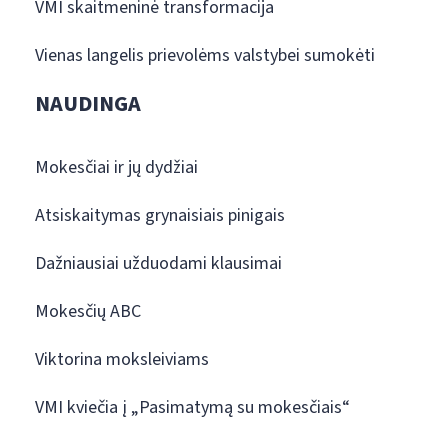
VMI skaitmeninė transformacija
Vienas langelis prievolėms valstybei sumokėti
NAUDINGA
Mokesčiai ir jų dydžiai
Atsiskaitymas grynaisiais pinigais
Dažniausiai užduodami klausimai
Mokesčių ABC
Viktorina moksleiviams
VMI kviečia į „Pasimatymą su mokesčiais“