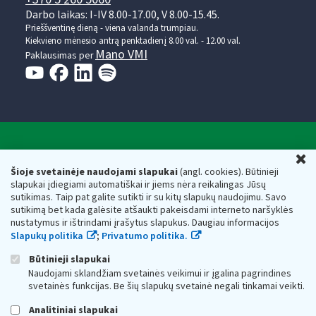
Darbo laikas: I-IV 8.00-17.00, V 8.00-15.45.
Prieššventinę dieną - viena valanda trumpiau.
Kiekvieno mėnesio antrą penktadienį 8.00 val. - 12.00 val.
Mano VMI
Paklausimas per
Valstybinė mokesčių inspekcija prie Lietuvos
U
Respublikos finansų ministerijos
Šioje svetainėje naudojami slapukai
(angl. cookies). Būtinieji
slapukai įdiegiami automatiškai ir jiems nėra reikalingas Jūsų
Biudžetinė įstaiga. Juridinio asmens kodas — 188659752,
sutikimas. Taip pat galite sutikti ir su kitų slapukų naudojimu. Savo
adresas: Vasario 16-osios g. 14, 01107 Vilnius, Lietuva, el.paštas:
sutikimą bet kada galėsite atšaukti pakeisdami interneto naršyklės
vmi@vmi.lt
, E. pristatymo dėžutės adresas 188659752
nustatymus ir ištrindami įrašytus slapukus. Daugiau informacijos
Duomenys apie Valstybinę mokesčių inspekciją prie Lietuvos
Slapukų politika
;
Privatumo politika.
Respublikos finansų ministerijos kaupiami ir saugomi Juridinių
asmenų registre
Būtinieji slapukai
Naudojami sklandžiam svetainės veikimui ir įgalina pagrindines
svetainės funkcijas. Be šių slapukų svetainė negali tinkamai veikti.
Analitiniai slapukai