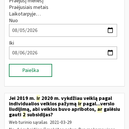
Praėjusį mėnesį
Praėjusiais metais
Laikotarpyje…
Nuo
Iki
Paieška
Jei 2019 m.
ir
2020 m. vykdžiau veiklą pagal
individualios veiklos pažymą
ir
pagal...verslo
liudijimą, abi veiklos buvo apribotos,
ar
galėsiu
gauti
2
subsidijas?
Web turinio sąrašas
2021-03-29