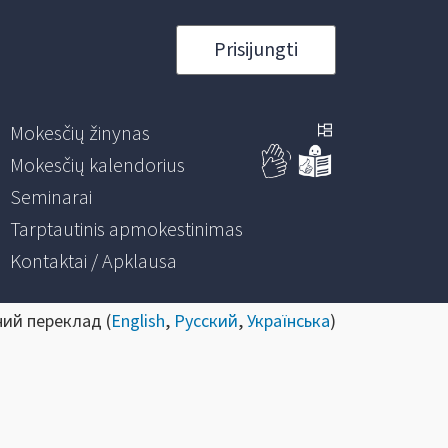
Prisijungti
Mokesčių žinynas
Mokesčių kalendorius
Seminarai
Tarptautinis apmokestinimas
Kontaktai / Apklausa
ний переклад (
English
,
Русский
,
Українська
)