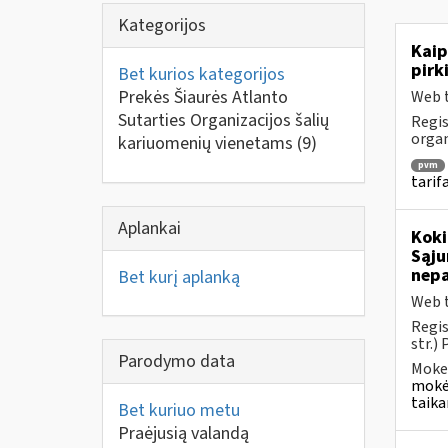
Kategorijos
Kaip
pirk
Bet kurios kategorijos
Prekės Šiaurės Atlanto
Web t
Sutarties Organizacijos šalių
Regis
orga
kariuomenių vienetams
(9)
pvm
tarif
Aplankai
Koki
Sąju
nep
Bet kurį aplanką
Web t
Regis
str.)
Parodymo data
Mokes
mokėt
taika
Bet kuriuo metu
Praėjusią valandą