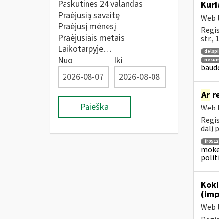
Paskutines 24 valandas
Kuri
Praėjusią savaitę
Web t
Praėjusį mėnesį
Regis
Praėjusiais metais
str.,
Laikotarpyje…
delspi
Nuo
Iki
nesum
baudo
Ar
re
Paieška
Web t
Regis
dalį
fr0512
mokes
poli
Koki
(imp
Web t