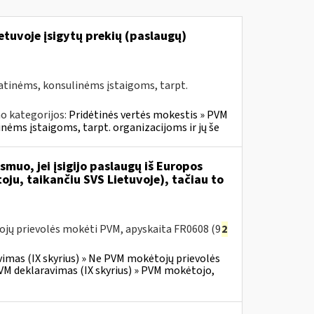
Lietuvoje įsigytų prekių (paslaugų)
atinėms, konsulinėms įstaigoms, tarpt.
o kategorijos:
Pridėtinės vertės mokestis » PVM
inėms įstaigoms, tarpt. organizacijoms ir jų še
muo, jei įsigijo paslaugų iš Europos
ju, taikančiu SVS Lietuvoje), tačiau to
ojų prievolės mokėti PVM, apyskaita FR0608 (9
2
vimas (IX skyrius) » Ne PVM mokėtojų prievolės
VM deklaravimas (IX skyrius) » PVM mokėtojo,