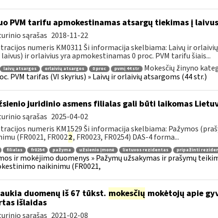
uo PVM tarifu apmokestinamas atsargų tiekimas į laivus
urinio sąrašas
2018-11-22
tracijos numeris KM0311 Ši informacija skelbiama: Laivų ir orlaivių
 laivus) ir orlaivius yra apmokestinamas 0 proc. PVM tarifu šiais...
Mokesčių žinyno kateg
laivų atsargos
orlaivių atsargos
0 proc
pvmį 44 str
oc. PVM tarifas (VI skyrius) » Laivų ir orlaivių atsargoms (44 str.)
sienio juridinio asmens filialas gali būti laikomas Liet
urinio sąrašas
2025-04-02
tracijos numeris KM1529 Ši informacija skelbiama: Pažymos (praš
nimu (FR0021, FR002
2
, FR0023, FR0254) DAS-4 forma...
filialas
fr0254
pažyma
užsienio įmonė
lietuvos rezidentas
pripažinti rezide
os ir mokėjimo duomenys » Pažymų užsakymas ir prašymų teikimas
kestinimo naikinimu (FR0021,
laukia duomenų iš 67 tūkst.
mokesčių
mokėtojų apie gyv
rtas išlaidas
urinio sąrašas
2021-02-08