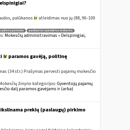
elspinigiai?
baudos, palūkanos
ir
atleidimas nuo jų (88, 96-100
grąžinta permoka
pavėluotai sumokėtas mokestis
os:
Mokesčių administravimas » Delspinigiai,
ti
ir
paramos gavėją, politinę
mas (34 str.) Prašymas pervesti pajamų mokesčio
Mokesčių žinyno kategorijos:
Gyventojų pajamų
sčio dalį paramos gavėjams ir (arba)
tikslinama prekių (paslaugų) pirkimo