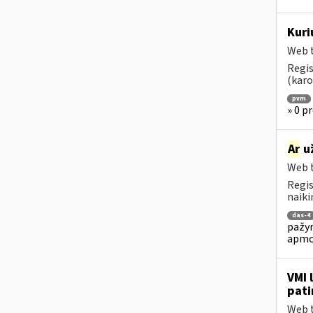
Kuri
Web t
Regis
(karo
pvm
» 0 pr
Ar
už
Web t
Regis
naiki
das-4
pažym
apmo
VMI 
pati
Web t