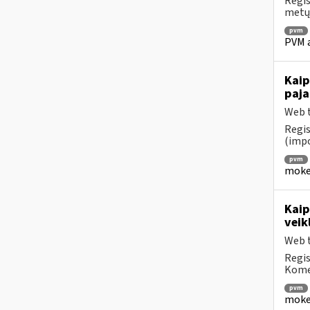
Regis
metų 
pvm
PVM a
Kaip
paja
Web t
Regis
(impo
pvm
mokes
Kaip
veik
Web t
Regis
Komen
pvm
mokes