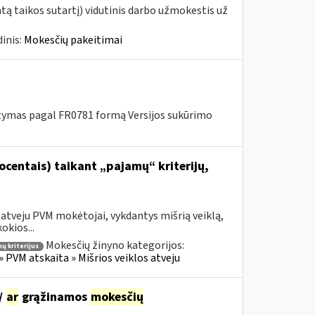
ą taikos sutartį) vidutinis darbo užmokestis už
inis:
Mokesčių pakeitimai
tymas pagal FR0781 formą Versijos sukūrimo
centais) taikant „pajamų“ kriterijų,
 atveju PVM mokėtojai, vykdantys mišrią veiklą,
okios...
Mokesčių žinyno kategorijos:
ų kriterijus
» PVM atskaita » Mišrios veiklos atveju
/
ar
grąžinamos
mokesčių