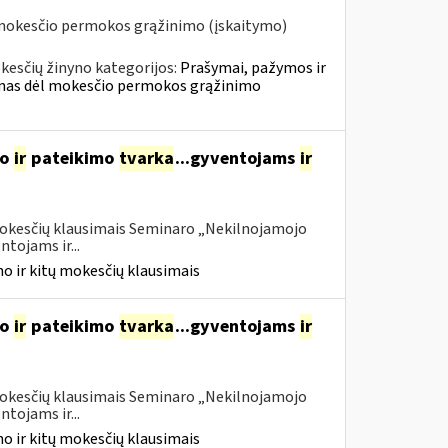
 mokesčio permokos grąžinimo (įskaitymo)
kesčių žinyno kategorijos:
Prašymai, pažymos ir
mas dėl mokesčio permokos grąžinimo
mo
ir
pateikimo
tvarka
...gyventojams
ir
 mokesčių klausimais Seminaro „Nekilnojamojo
tojams ir...
o ir kitų mokesčių klausimais
mo
ir
pateikimo
tvarka
...gyventojams
ir
 mokesčių klausimais Seminaro „Nekilnojamojo
tojams ir...
o ir kitų mokesčių klausimais