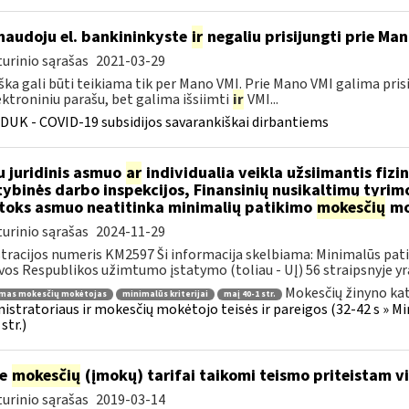
naudoju el. bankininkyste
ir
negaliu prisijungti prie Ma
urinio sąrašas
2021-03-29
ška gali būti teikiama tik per Mano VMI. Prie Mano VMI galima pris
ektroniniu parašu, bet galima išsiimti
ir
VMI...
DUK - COVID-19 subsidijos savarankiškai dirbantiems
u juridinis asmuo
ar
individualia veikla užsiimantis fiz
tybinės darbo inspekcijos, Finansinių nusikaltimų tyri
toks asmuo neatitinka minimalių patikimo
mokesčių
mo
urinio sąrašas
2024-11-29
tracijos numeris KM2597 Ši informacija skelbiama: Minimalūs patik
vos Respublikos užimtumo įstatymo (toliau - UĮ) 56 straipsnyje yr
Mokesčių žinyno kat
imas mokesčių mokėtojas
minimalūs kriterijai
maį 40-1 str.
istratoriaus ir mokesčių mokėtojo teisės ir pareigos (32-42 s » M
str.)
ie
mokesčių
(įmokų) tarifai taikomi teismo priteistam 
urinio sąrašas
2019-03-14