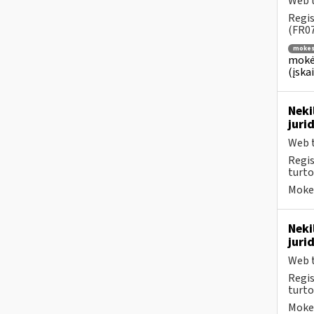
Web t
Regis
(FR07
mokes
mokė
(įska
Neki
juri
Web t
Regis
turto
Mokes
Neki
juri
Web t
Regis
turto
Mokes