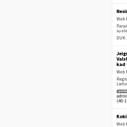
Nesi
Web t
Parai
su el
DUK:
Jeig
Vals
kad 
Web t
Regis
Lietu
patik
admin
(40-1 
Kok
Web t