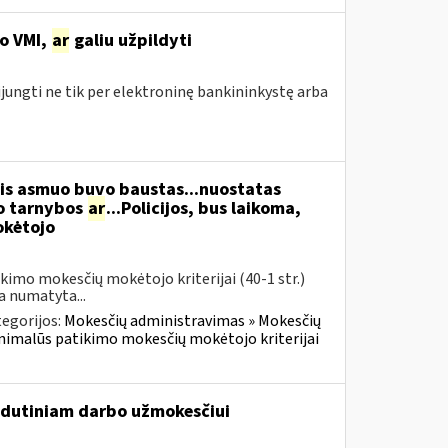
no VMI,
ar
galiu užpildyti
ijungti ne tik per elektroninę bankininkystę arba
inis asmuo buvo baustas...nuostatas
mo tarnybos
ar
...Policijos, bus laikoma,
kėtojo
imo mokesčių mokėtojo kriterijai (40-1 str.)
a numatyta...
egorijos:
Mokesčių administravimas » Mokesčių
inimalūs patikimo mokesčių mokėtojo kriterijai
vidutiniam darbo užmokesčiui