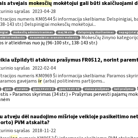
ais atvejais
mokesčių
mokėtojui gali būti skaičiuojami d
urinio sąrašas
2023-04-28
tracijos numeris KM0544 Ši informacija skelbiama: Delspinigiai, 
 138-143 str.) Delspinigiai mokesčių mokėtojui...
nigiai
mokesčių administravimas
maį 96 str.
delspinigių skaičiavimas
nepagrįstai 
Mokesčių žinyno kategorij
okėtas mokestis
nesumokėtas avansinis mokestis
s ir atleidimas nuo jų (96-100 str., 138-143 str.)
ikia užpildyti atskirus prašymus FR0512, norint parem
urinio sąrašas
2022-02-04
tracijos numeris KM0969 Ši informacija skelbiama: Paramos skyri
 paramos gavėjams
ir
(arba) politinėms partijoms...
gpm
parama
gpmį 34 str 3 d
gpmį 34 str 4 d
vienas prašymas
keli prašymai
tis » Paramos skyrimas (34 str.) » Prašymas pervesti pajamų moke
tinėm
u atveju dėl naudojimo mišrioje veikloje pasikeitimo ne
orto) PVM atskaita?
urinio sąrašas
2018-11-22