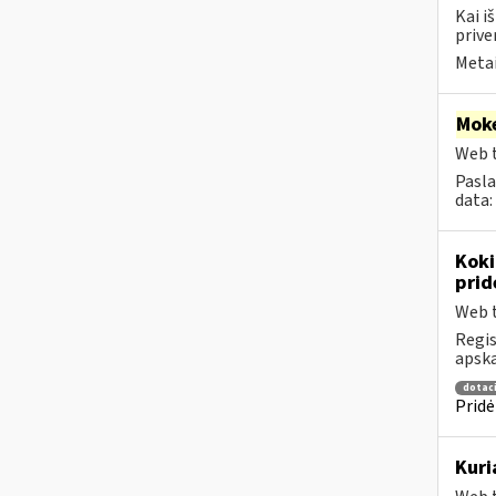
Kai i
prive
Metai
Moke
Web t
Pasla
data:
Koki
prid
Web t
Regis
apska
dotaci
Pridė
Kuri