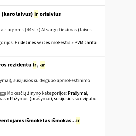
 (karo laivus)
ir
orlaivius
 atsargoms (44 str.) Atsargų tiekimas į laivus
orijos:
Pridėtinės vertės mokestis » PVM tarifai
uvos rezidentu
ir
,
ar
ymai), susijusios su dvigubo apmokestinimo
Mokesčių žinyno kategorijos:
Prašymai,
ntu
 » Pažymos (prašymai), susijusios su dvigubo
entojams išmokėtas išmokas...
ir