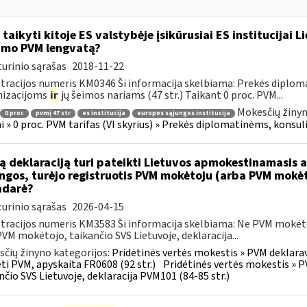
 taikyti kitoje ES valstybėje įsikūrusiai ES institucijai 
imo PVM lengvatą?
urinio sąrašas
2018-11-22
tracijos numeris KM0346 Ši informacija skelbiama: Prekės diplom
nizacijoms
ir
jų šeimos nariams (47 str.) Taikant 0 proc. PVM...
Mokesčių žinyn
0 proc
pvmį 47 str
es institucija
europos sąjungos institucija
ai » 0 proc. PVM tarifas (VI skyrius) » Prekės diplomatinėms, konsul
ą deklaraciją turi pateikti Lietuvos apmokestinamasis as
ngos, turėjo registruotis PVM mokėtoju (arba PVM mokėto
adarė?
urinio sąrašas
2026-04-15
tracijos numeris KM3583 Ši informacija skelbiama: Ne PVM mokėt
 PVM mokėtojo, taikančio SVS Lietuvoje, deklaracija...
čių žinyno kategorijos:
Pridėtinės vertės mokestis » PVM deklara
i PVM, apyskaita FR0608 (92 str.)
Pridėtinės vertės mokestis » P
nčio SVS Lietuvoje, deklaracija PVM101 (84-85 str.)