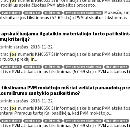
traci
jos
numeris KM0653 Ši informacija skelbiama: PVM atskaitos 
rodiklius apskaičiuotas PVM atskaitos procento...
Mokesčių žin
pvm atskaita
pvmį 67 str
mišri veikla
pvm atskaitos tikslinimas
tskaita ir jos tikslinimas (57-69 str.) » PVM atskaitos tikslinimas
 apskaičiuojama ilgalaikio materialiojo turto patikslin
mų kriterijų?
urinio sąrašas
2018-11-22
traci
jos
numeris KM0657 Ši informacija skelbiama: PVM atskaitos ti
rtuotų) prekių
ir
...
pvm atskaita
pvmį 67 str
mišri veikla
pvm atskaitos tikslinimas
ilgalaikio turto
tis » PVM atskaita ir jos tikslinimas (57-69 str.) » PVM atskaitos t
 tikslinama PVM mokėtojo mišriai veiklai panaudotų pre
los mišrumo santykio pasikeitimo?
urinio sąrašas
2018-11-22
traci
jos
numeris KM0650 Ši informacija skelbiama: PVM atskaitos 
tarai Praradus turtą Kai paaiškėja, kad PVM mokėtojo...
pvm atskaita
pvmį 67 str
mišri veikla
pvm atskaitos tikslinimas
ilgalaikio turto
tis » PVM atskaita ir jos tikslinimas (57-69 str.) » PVM atskaitos t