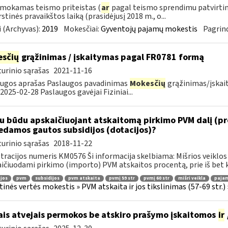
šmokamas teismo priteistas (
ar
pagal teismo sprendimu patvirtint
rstinės pravaikštos laiką (prasidėjusį 2018 m., o...
 (Archyvas):
2019
Mokesčiai:
Gyventojų pajamų mokestis
Pagrind
sčių
grąžinimas / įskaitymas pagal FR0781 formą
urinio sąrašas
2021-11-16
ugos aprašas Paslaugos pavadinimas
Mokesčių
grąžinimas/įskai
 2025-02-28 Paslaugos gavėjai Fiziniai...
u būdu apskaičiuojant atskaitomą pirkimo PVM dalį (pro
edamos gautos subsidijos (dotacijos)?
urinio sąrašas
2018-11-22
tracijos numeris KM0576 Ši informacija skelbiama: Mišrios veiklos
ičiuodami pirkimo (importo) PVM atskaitos procentą, prie iš bet k
jos
pvm
subsidijos
pvm atskaita
pvmį 59 str
pvmį 60 str
mišri veikla
pajam
tinės vertės mokestis » PVM atskaita ir jos tikslinimas (57-69 str.) 
ais atvejais permokos be atskiro prašymo įskaitomos
ir