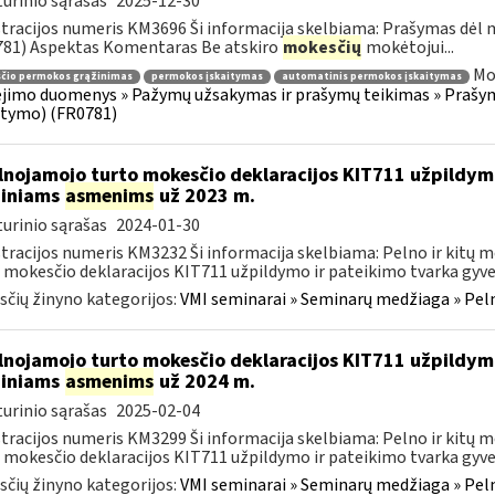
urinio sąrašas
2025-12-30
tracijos numeris KM3696 Ši informacija skelbiama: Prašymas dėl
81) Aspektas Komentaras Be atskiro
mokesčių
mokėtojui...
Mo
čio permokos grąžinimas
permokos įskaitymas
automatinis permokos įskaitymas
jimo duomenys » Pažymų užsakymas ir prašymų teikimas » Prašy
itymo) (FR0781)
lnojamojo turto mokesčio deklaracijos KIT711 užpildy
diniams
asmenims
už 2023 m.
urinio sąrašas
2024-01-30
tracijos numeris KM3232 Ši informacija skelbiama: Pelno ir kitų
 mokesčio deklaracijos KIT711 užpildymo ir pateikimo tvarka gyven
čių žinyno kategorijos:
VMI seminarai » Seminarų medžiaga » Peln
lnojamojo turto mokesčio deklaracijos KIT711 užpildy
diniams
asmenims
už 2024 m.
urinio sąrašas
2025-02-04
tracijos numeris KM3299 Ši informacija skelbiama: Pelno ir kitų
 mokesčio deklaracijos KIT711 užpildymo ir pateikimo tvarka gyven
čių žinyno kategorijos:
VMI seminarai » Seminarų medžiaga » Peln