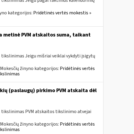
tikslinimas Jeigu pagal faktinius kalendorinių
yno kategorijos:
Pridėtinės vertės mokestis »
ta metinė PVM atskaitos suma, taikant
kslinimas Jeigu mišriai veiklai vykdyti įsigytų
Mokesčių žinyno kategorijos:
Pridėtinės vertės
ikslinimas
kių (paslaugų) pirkimo PVM atskaita dėl
tikslinimas PVM atskaitos tikslinimo atvejai
Mokesčių žinyno kategorijos:
Pridėtinės vertės
ikslinimas