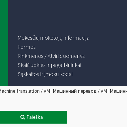
Mokesčių mokėtojų informacija
Formos
Rinkmenos / Atviri duomenys
Skaičiuoklės ir pagalbininkai
Sąskaitos ir įmokų kodai
Machine translation / VMI Машинный перевод / VMI Машин
Paieška